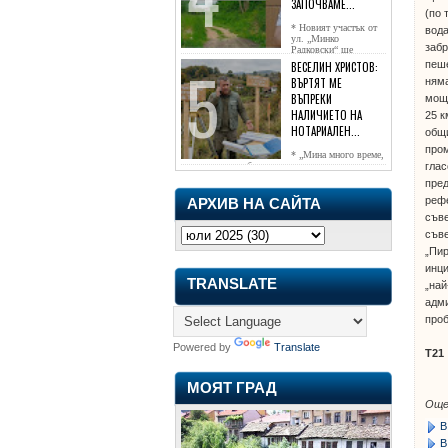
ЗАПОЧВАМЕ...
(по 
* Новият участък от
вода
ул. „Минко
забр
Радковски“ ще
достигне жк...
пеше
ВЕСЕЛИН ХРИСТОВ:
няма
ВЪРТЯТ МЕ
ВЪПРЕКИ
мощн
НАЛИЧИЕТО НА
25 к
НОТАРИАЛЕН...
общи
пром
* „Мина много време,
глас
чаках го да се обади, но нищо не...
пред
рефе
АРХИВ НА САЙТА
съве
съве
„Пир
инци
TRANSLATE
„най
адми
проб
Powered by
Translate
Т21
МОЯТ ГРАД
Още
В
В