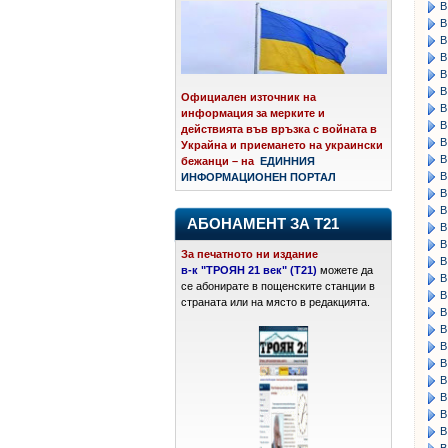
В
В
В
В
В
В
Официален източник на
В
информация за мерките и
В
действията във връзка с войната в
В
Украйна и приемането на украински
В
бежанци – на
ЕДИННИЯ
В
ИНФОРМАЦИОНЕН ПОРТАЛ
В
В
АБОНАМЕНТ ЗА Т21
В
В
За печатното ни издание
В
в-к "ТРОЯН 21 век" (Т21)
можете да
В
се абонирате в пощенските станции в
В
страната или на място в редакцията.
В
В
В
В
В
В
В
В
В