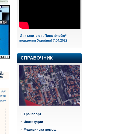
И титаните от „Пинк Флойд“
подкрепят Украйна! 7.04.2022
СПРАВОЧНИК
22
ЛИ
025
и до
ките
ъвет
Транспорт
Институции
Медицинска помощ