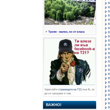
В
В
В
В
В
В
В
Троян - малко, но от класа
В
В
В
В
В
В
В
В
В
В
В
В
В
В
Харесайте
страницата на Т21
във fb, за
В
да се срещаме и там.
В
В
В
ВАЖНО!
В