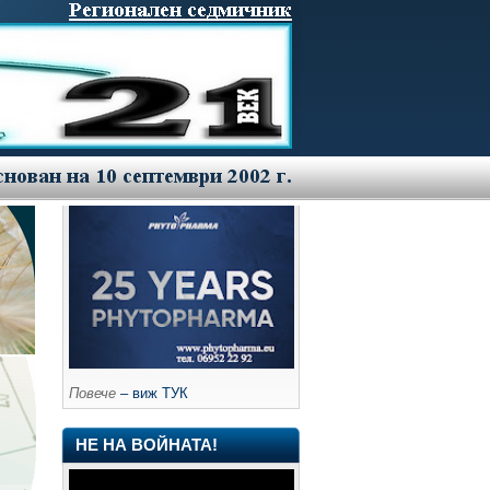
Повече
– виж ТУК
НЕ НА ВОЙНАТА!