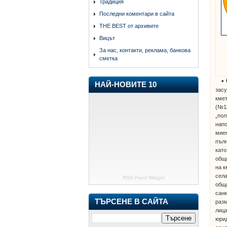
Традиция
Последни коментари в сайта
THE BEST от архивите
Вицът
За нас, контакти, реклама, банкова
сметка
•
НАЙ-НОВИТЕ 10
зас
кмет
(№11
„пол
напо
миен
пълн
като
общи
на к
села
RSS Feed Widget
общи
санк
ТЪРСЕНЕ В САЙТА
разм
лица
юрид