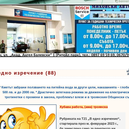
едно изречение (88)
Ю
2
* Кметът забрани ползването на питейна вода за други цели, наказанията – глоб
500 лв. и до 2000 лв. * Драстично затегнаха режима за движение на електричес
тротинетки с промени в закона, проблемът влезе и в троянския Общински с
Хубава работа, (ама) троянска
Рубриката на Т21 „В едно изречение“,
стартирала през м. февруари 2023 г.,
бе замислена само за печатното ни