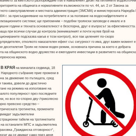
ванието за кметското разпореждане пък е намаленият дебит на питейните водоизточн
ериторията на общината и нормативните възможности по чл. 44, ал. 2 от Закона за
тното самоуправление и местната администрация (ЗМСМА) и министерската Наредба
004 г. за присъединяване на потребителите и за ползване на водоснабдителните и
лизационните системи; ще припомним – подобни троянски заповеди е имало и в
ишни години и тяхната основателност е безспорна, друг е въпросът за ефективността 
аща при всички случаи до контрола (минималният и почти нулев брой на
ционираните подсказва какъв е този контрол), все пак целеният по-скоро
упредителен, отколкото наказателен ефект със сигурност го има, друг важен момент е
ве десетилетия Троян не помни воден режим, основната причина за което е добрата
та на общинското водно дружество и ежегодните инвестиции в развитието на общинск
опреносна мрежа.
•
В КРАЯ
на миналата седмица, 18
 Народното събрание прие промени в
на за движение по пътищата, сред
и такива, довели до драстично
гане на режима на използване на
алото популярност през последните
ни, но все по-спорно дву-/триколесно
рно превозно средство –
трическата тротинетка, промените
движдат задължителни
страционни табели на тротинетките
 на останалите МПС и задължителна
раховка „Гражданска отговорност“,
огат да се движат само през деня