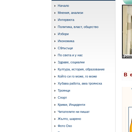
Начало
Мнения, анализи
Интервюта
Политика, власт, общество
Избори
Икономика
Сблъсъци
По света и у нас
Здраве, социални
Култура, история, образование
В 
Който си го може, го може
Хубава работа, ама троянска
Троянци
Спорт
Крими, Инциденти
Читателите ни пишат
Жълто, шарено
Фото Око