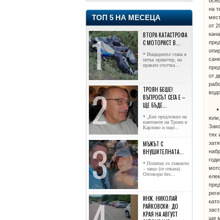
осно
на т
ТОП 5 НА МЕСЕЦА
мес
от 2
кана
ВТОРА КАТАСТРОФА
С МОТОРИСТ В...
пред
опир
* Инцидентът стана в
санк
петък привечер, на
правата отсечка...
пред
от д
рабо
ТРОЯН БЕШЕ!
вод
ВЪПРОСЪТ СЕГА Е –
ЩЕ БЪДЕ...
* „Бих предложил на
юли,
кметовете на Троян и
Зако
Карлово и още...
тях 
затя
МЪЖЪТ С
ВНУШИТЕЛНАТА...
набр
годи
* Попитах го главното
мото
– защо (се отказа).
Отговори без...
елек
пре
реги
ИНЖ. НИКОЛАЙ
като
РАЙКОВСКИ: ДО
заст
КРАЯ НА АВГУСТ
ще м