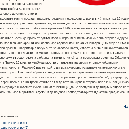
тъмното вечер са забранени),
чите трябва да носят каски,
анено е движението им в
ходните зони (площади, паркове, градинки, пешеходни улици и т. н.), лица под 16 годи
т право да управляват тротинетки, не могат да се возят по няколко човека, максималн
ост на возилото не трябва да надвишава 1 kW, а максималната конструктивна скорос
м (т. е. по-мощните и скоростни тротинетки стават незаконни), дава се възможност на
нските съвети да приемат допълнителни ограничения за максимална скорост и други;
ените в закона срещат общественото одобрение и не са изненадващи (макар че има и
ове против – например с аргумента за екологичност), известно е, че в някои страни са
приети още по-драстични мерки (например през 2023 г. световната столица Париж с
рендум въведе тотална забрана на тротинетките), а на последната сесия на Общинск
т в Троян, 26 юни, за необходимостта от затягане на мерките говори общинският
тник, юристът Радион Стратев, който цитира скорошно изказване на неврохирурга от
огов“ проф. Николай Габровски, че „в много случаи черепно-мозъчните наранявания о
денти с тротинетки са по-тежки отколкото при катастрофи с автомобили“, предупреди,
-страшното е, че на тротинетките се гледа като на игра“ и отправи апел към общинскат
нистрация и колегите си общински съветници „да не пропуснем да видим мащаба на т
лем, защото в противен случай и да не дава Господ трагедията ще стане пред очите ни
Нач
 по темата:
 едно изречение (1)
 едно изречение (2)