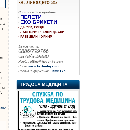
кв. Ливадето 35
Произвежда и продава:
ПЕЛЕТИ
•
ни
ЕКО БРИКЕТИ
•
ата
• ДЪСКИ, ГРЕДИ
т е
• ЛАМПЕРИЯ, ЧЕЛНИ ДЪСКИ
• РАЗВИВАН ФУРНИР
За контакти:
0886/799766
0878/809880
ия
Имейл:
office@hedonbg.com
Сайт:
www.hedonbg.com
Повече информация
– виж ТУК
т
 че
а
ТРУДОВА МЕДИЦИНА
ози
“.
ало