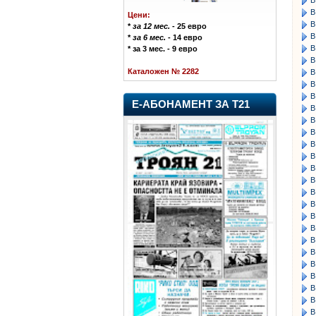
В
Цени:
В
*
за 12 мес.
- 25 евро
В
*
за 6 мес.
- 14 евро
В
* за 3 мес. - 9 евро
В
Каталожен № 2282
В
В
В
Е-АБОНАМЕНТ ЗА Т21
В
В
В
В
В
В
В
В
В
В
В
В
В
В
В
В
В
В