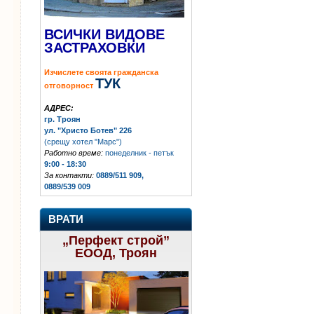
ВСИЧКИ ВИДОВЕ
ЗАСТРАХОВКИ
Изчислете своята гражданска
ТУК
отговорност
АДРЕС:
гр. Троян
ул. "Христо Ботев" 226
(срещу хотел "Марс")
Работно време:
понеделник - петък
9:00 - 18:30
За контакти:
0889/511 909,
0889/539 009
ВРАТИ
„Перфект строй”
ЕООД, Троян