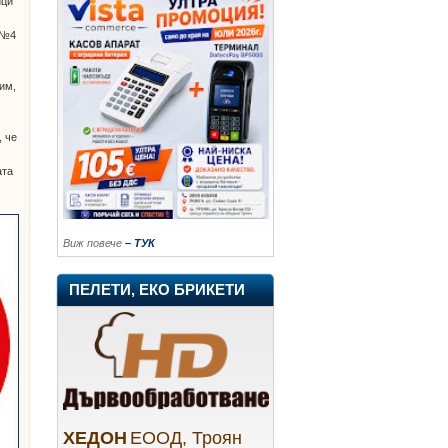
ици
 №4
им,
, че
ата
Виж повече
– ТУК
ПЕЛЕТИ, ЕКО БРИКЕТИ
ХЕДОН
ЕООД, Троян