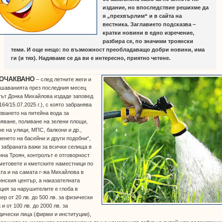
издание, но впоследствие решихме да
я „прехвърлим“ и в сайта на
вестника. Заглавието подсказва –
кратки новини в едно изречение,
разбира се, по значими троянски
теми. И още нещо: по възможност преобладаващо добри новини, има
ги (и тях). Надяваме се да ви е интересно, приятно четене.
ОЧАКВАНО
– след летните жеги и
ушаванията през последния месец
ът Донка Михайлова издаде заповед
64/15.07.2025 г.), с която забранява
зването на питейна вода за
яване, поливане на зелени площи,
е на улици, МПС, балкони и др.,
енето на басейни и други подобни“,
 забраната важи за всички селища в
на Троян, контролът е отговорност
метовете и кметските наместници по
та и на самата г-жа Михайлова в
нския център, а наказателната
ция за нарушителите е глоба в
ер от 20 лв. до 500 лв. за физически
 и от 100 лв. до 2000 лв. за
ически лица (фирми и институции),