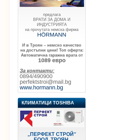
предлага
ВРАТИ ЗА ДОМА И
ИНДУСТРИЯТА
на прочутата немска фирма
HÖRMANN
И в Троян – немско качество
на достъпни цени!
Топ оферта:
Автоматична гаражна врата от
1089 евро
За контакти:
0894/490900
perfektstroi@mail.bg
www.hormann.bg
КЛИМАТИЦИ TOSHIBA
„ПЕРФЕКТ СТРОЙ“
ЕООД, ТРОЯН