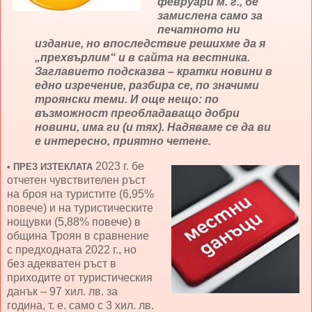
февруари м. г., бе
замислена само за
печатното ни
издание, но впоследствие решихме да я
„прехвърлим“ и в сайта на вестника.
Заглавието подсказва – кратки новини в
едно изречение, разбира се, по значими
троянски теми. И още нещо: по
възможност преобладаващо добри
новини, има ги (и тях). Надяваме се да ви
е интересно, приятно четене.
2023 г. бе
•
ПРЕЗ ИЗТЕКЛАТА
отчетен чувствителен ръст
на броя на туристите (6,95%
повече) и на туристическите
нощувки (5,88% повече) в
община Троян в сравнение
с предходната 2022 г., но
без адекватен ръст в
приходите от туристическия
данък – 97 хил. лв. за
година, т. е. само с 3 хил. лв.