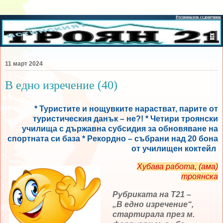
11 март 2024
В едно изречение (40)
*
Туристите и нощувките нарастват, парите от
туристическия данък – не?! * Четири троянски
училища с държавна субсидия за обновяване на
спортната си база * Рекордно – събрани над 20 бона
от училищен коктейл
Хубава работа, (ама)
троянска
Рубриката на Т21 –
„В едно изречение“,
стартирала през м.