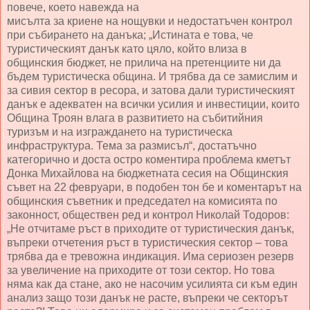
повече, което навежда на
мисълта за криене на нощувки и недостатъчен контрол
при събирането на данъка; „Истината е това, че
туристическият данък като цяло, който влиза в
общинския бюджет, не прилича на претенциите ни да
бъдем туристическа община. И трябва да се замислим и
за сивия сектор в ресора, и затова дали туристическият
данък е адекватен на всички усилия и инвестиции, които
Община Троян влага в развитието на събитийния
туризъм и на изграждането на туристическа
инфраструктура. Тема за размисъл“, достатъчно
категорично и доста остро коментира проблема кметът
Донка Михайлова на бюджетната сесия на Общинския
съвет на 22 февруари, в подобен тон бе и коментарът на
общинския съветник и председател на комисията по
законност, обществен ред и контрол Николай Тодоров:
„Не отчитаме ръст в приходите от туристическия данък,
въпреки отчетения ръст в туристическия сектор – това
трябва да е тревожна индикация. Има сериозен резерв
за увеличение на приходите от този сектор. Но това
няма как да стане, ако не насочим усилията си към един
анализ защо този данък не расте, въпреки че секторът