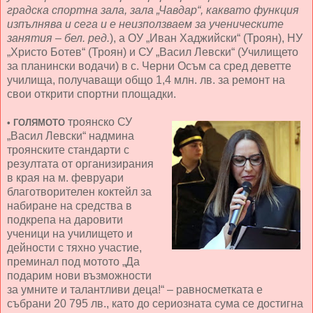
градска спортна зала, зала „Чавдар“, каквато функция
изпълнява и сега и е неизползваем за ученическите
занятия – бел. ред.
), а ОУ „Иван Хаджийски“ (Троян), НУ
„Христо Ботев“ (Троян) и СУ „Васил Левски“ (Училището
за планински водачи) в с. Черни Осъм са сред деветте
училища, получаващи общо 1,4 млн. лв. за ремонт на
свои открити спортни площадки.
троянско СУ
•
ГОЛЯМОТО
„Васил Левски“ надмина
троянските стандарти с
резултата от организирания
в края на м. февруари
благотворителен коктейл за
набиране на средства в
подкрепа на даровити
ученици на училището и
дейности с тяхно участие,
преминал под мотото „Да
подарим нови възможности
за умните и талантливи деца!“ – равносметката е
събрани 20 795 лв., като до сериозната сума се достигна