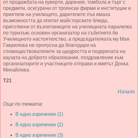
от продажбата на куверти, дарения, томбола и търг с
предмети, осигурени от троянски фирми и институции и
приятели на училището, дарителите пък имаха
възможността да опитат майсторските блюда,
приготвени от възпитаниците на училищната паралелка
по туризъм; основен организатор на събитието бе
Училищното настоятелство, а председателката му Мая
Гаврилова не пропусна да благодари на
спомоществователите за щедростта и подкрепата на
каузата на доброто образование, поздравление към
организаторите и участниците отправи и кметът Донка
Михайлова.
Т21
Начало
Още по темата:
В едно изречение (1)
В едно изречение (2)
В едно изречение (3)