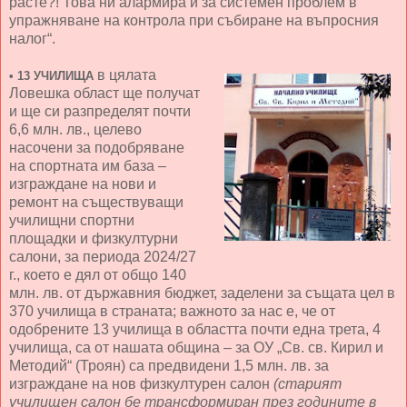
расте?! Това ни алармира и за системен проблем в
упражняване на контрола при събиране на въпросния
налог“.
в цялата
•
13 УЧИЛИЩА
Ловешка област ще получат
и ще си разпределят почти
6,6 млн. лв., целево
насочени за подобряване
на спортната им база –
изграждане на нови и
ремонт на съществуващи
училищни спортни
площадки и физкултурни
салони, за периода 2024/27
г., което е дял от общо 140
млн. лв. от държавния бюджет, заделени за същата цел в
370 училища в страната; важното за нас е, че от
одобрените 13 училища в областта почти една трета, 4
училища, са от нашата община – за ОУ „Св. св. Кирил и
Методий“ (Троян) са предвидени 1,5 млн. лв. за
изграждане на нов физкултурен салон
(старият
училищен салон бе трансформиран през годините в