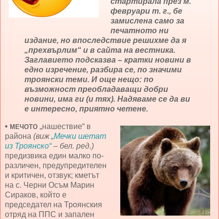
стартирала през м.
февруари т. г., бе
замислена само за
печатното ни
издание, но впоследствие решихме да я
„прехвърлим“ и в сайта на вестника.
Заглавието подсказва – кратки новини в
едно изречение, разбира се, по значими
троянски теми. И още нещо: по
възможност преобладаващи добри
новини, има ги (и тях). Надяваме се да ви
е интересно, приятно четене.
•
„нашествие“ в
МЕЧОТО
района
(виж
„Мечки шетат
из Троянско“
– бел. ред.)
предизвика един малко по-
различен, предупредителен
и критичен, отзвук; кметът
на с. Черни Осъм Марин
Сираков, който е
председател на Троянския
отряд на ППС и запален