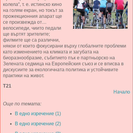
колела“, т. е. истинско кино
на голям екран, но токът за
прожекционния апарат ще
се произвежда от…
велосипеди, чиито педали
ще въртят зрителите;
филмите ще са различни,
някои от които фокусирани върху глобалните проблеми
като изменението на климата и загубата на
биоразнообразие, събитието пък е партньорско на
Зелената седмица на Европейския съюз и се вписва в
дискусиите за екологичната политика и устойчивите
практики на живот.
Т21
Начало
Още по темата:
В едно изречение (1)
В едно изречение (2)