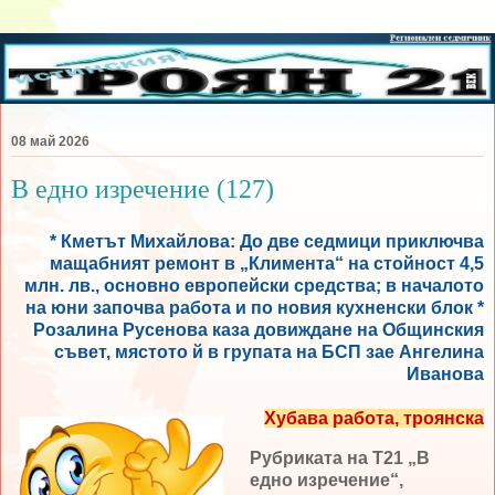
08 май 2026
В едно изречение (127)
* Кметът Михайлова: До две седмици приключва
мащабният ремонт в „Климента“ на стойност 4,5
млн. лв., основно европейски средства; в началото
на юни започва работа и по новия кухненски блок *
Розалина Русенова каза довиждане на Общинския
съвет, мястото й в групата на БСП зае Ангелина
Иванова
Хубава работа, троянска
Рубриката на Т21 „В
едно изречение“,