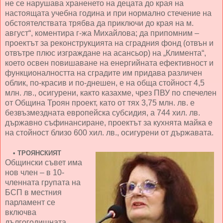
не се нарушава храненето на децата до края на
настоящата учебна година и при нормално стечение на
обстоятелствата трябва да приключи до края на м.
август“, коментира г-жа Михайлова; да припомним –
проектът за реконструкцията на сградния фонд (отвън и
отвътре плюс изграждане на асансьор) на „Климента“,
което освен повишаване на енергийната ефективност и
функционалността на сградите им придава различен
облик, по-красив и по-днешен, е на обща стойност 4,5
млн. лв., осигурени, както казахме, чрез ПВУ по спечелен
от Община Троян проект, като от тях 3,75 млн. лв. е
безвъзмездната европейска субсидия, а 744 хил. лв.
държавно съфинансиране, проектът за кухнята майка е
на стойност близо 600 хил. лв., осигурени от държавата.
•
ТРОЯНСКИЯТ
Общински съвет има
нов член – в 10-
членната групата на
БСП в местния
парламент се
включва
дългогодишната