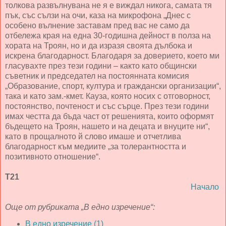
толкова развълнувана не я е виждал никога, самата тя
пък, със сълзи на очи, каза на микрофона „Днес с
особено вълнение заставам пред вас не само да
отбележа края на една 30-годишна дейност в полза на
хората на Троян, но и да изразя своята дълбока и
искрена благодарност. Благодаря за доверието, което ми
гласувахте през тези години – както като общински
съветник и председател на постоянната комисия
„Образование, спорт, култура и граждански организации“,
така и като зам.-кмет. Кауза, която носих с отговорност,
постоянство, почтеност и със сърце. През тези години
имах честта да бъда част от решенията, които оформят
бъдещето на Троян, нашето и на децата и внуците ни“,
като в прощалното й слово имаше и отчетлива
благодарност към медиите „за толерантността и
позитивното отношение“.
Т21
Начало
Още от рубриката
„В едно изречение“
:
В едно изречение (1)