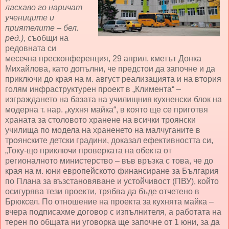
ласкаво го наричат
учениците и
приятелите – бел.
ред.)
, съобщи на
редовната си
месечна пресконференция, 29 април, кметът Донка
Михайлова, като допълни, че предстои да започне и да
приключи до края на м. август реализацията и на втория
голям инфраструктурен проект в „Климента“ –
изграждането на базата на училищния кухненски блок на
модерна т. нар. „кухня майка“, в която ще се приготвя
храната за столовото хранене на всички троянски
училища по модела на храненето на малчуганите в
троянските детски градини, доказал ефективността си,
„Току-що приключи проверката на обекта от
регионалното министерство – във връзка с това, че до
края на м. юни европейското финансиране за България
по Плана за възстановяване и устойчивост (ПВУ), който
осигурява тези проекти, трябва да бъде отчетено в
Брюксел. По отношение на проекта за кухнята майка –
вчера подписахме договор с изпълнителя, а работата на
терен по общата ни уговорка ще започне от 1 юни, за да