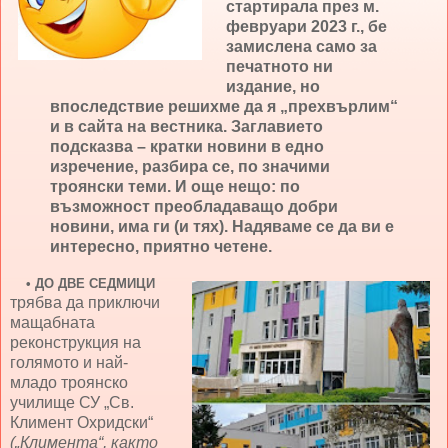
стартирала през м.
февруари 2023 г., бе
замислена само за
печатното ни
издание, но
впоследствие решихме да я „прехвърлим“
и в сайта на вестника. Заглавието
подсказва – кратки новини в едно
изречение, разбира се, по значими
троянски теми. И още нещо: по
възможност преобладаващо добри
новини, има ги (и тях). Надяваме се да ви е
интересно, приятно четене.
•
ДО ДВЕ СЕДМИЦИ
трябва да приключи
мащабната
реконструкция на
голямото и най-
младо троянско
училище СУ „Св.
Климент Охридски“
(„Климента“, както