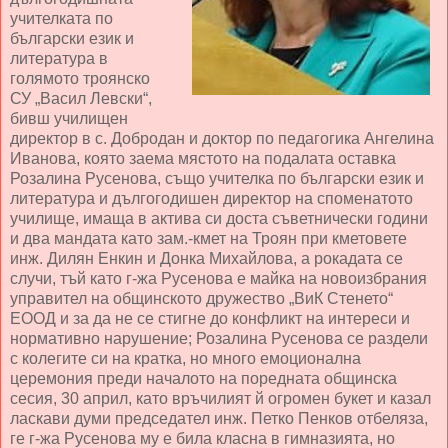
учителката по
български език и
литература в
голямото троянско
СУ „Васил Левски“,
бивш училищен
директор в с. Добродан и доктор по педагогика Ангелина
Иванова, която заема мястото на подалата оставка
Розалина Русенова, също учителка по български език и
литература и дългогодишен директор на споменатото
училище, имаща в актива си доста съветнически години
и два мандата като зам.-кмет на Троян при кметовете
инж. Дилян Енкин и Донка Михайлова, а рокадата се
случи, тъй като г-жа Русенова е майка на новоизбрания
управител на общинското дружество „ВиК Стенето“
ЕООД и за да не се стигне до конфликт на интереси и
нормативно нарушение; Розалина Русенова се раздели
с колегите си на кратка, но много емоционална
церемония преди началото на поредната общинска
сесия, 30 април, като връчилият й огромен букет и казал
ласкави думи председател инж. Петко Пенков отбеляза,
ге г-жа Русенова му е била класна в гимназията, но