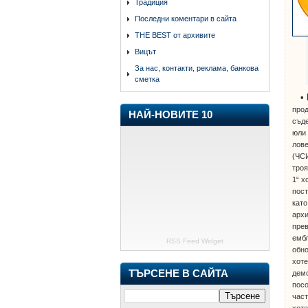
Традиция
Последни коментари в сайта
THE BEST от архивите
Вицът
За нас, контакти, реклама, банкова
сметка
•
прод
НАЙ-НОВИТЕ 10
съде
юли 
лов
(ЧСИ
троя
1“ х
пост
като
архи
прев
ембл
RSS Feed Widget
обн
хоте
ТЪРСЕНЕ В САЙТА
демо
посо
част
хоте