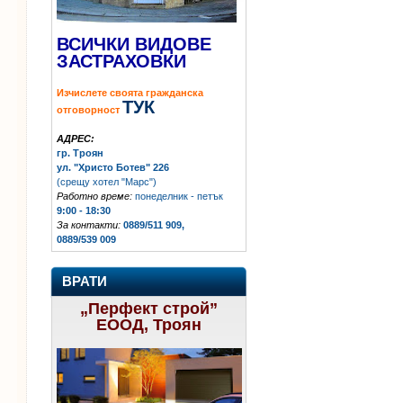
ВСИЧКИ ВИДОВЕ
ЗАСТРАХОВКИ
Изчислете своята гражданска
ТУК
отговорност
АДРЕС:
гр. Троян
ул. "Христо Ботев" 226
(срещу хотел "Марс")
Работно време:
понеделник - петък
9:00 - 18:30
За контакти:
0889/511 909,
0889/539 009
ВРАТИ
„Перфект строй”
ЕООД, Троян