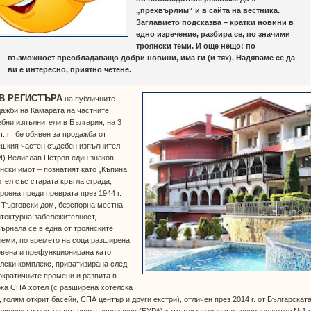
„прехвърлим“ и в сайта на вестника.
Заглавието подсказва – кратки новини в
едно изречение, разбира се, по значими
троянски теми. И още нещо: по
възможност преобладаващо добри новини, има ги (и тях). Надяваме се да
ви е интересно, приятно четене.
 В РЕГИСТЪРА
на публичните
ажби на Камарата на частните
бни изпълнители в България, на 3
т. г., бе обявен за продажба от
ешкия частен съдебен изпълнител
) Велислав Петров един знаков
нски имот – познатият като „Къпина
отел със старата кръгла сграда,
роена преди преврата през 1944 г.
 Търговски дом, безспорна местна
тектурна забележителност,
ърнала се в една от троянските
еми, по времето на соца разширена,
овена и префункционирана като
лски комплекс, приватизирана след
кратичните промени и развита в
ка СПА хотел (с разширена хотелска
, голям открит басейн, СПА център и други екстри), отличен през 2014 г. от Българскат
лиерска и ресторантьорска асоциация (БХРА) като тризвезден ваканционен хотел №1 