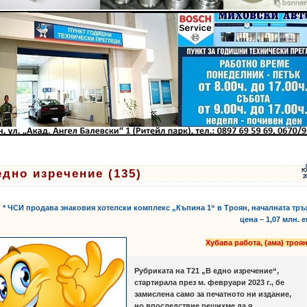
едно изречение (135)
Ю
2
* ЧСИ продава знаковия хотелски комплекс „Къпина 1“ в Троян, началната тр
цена – 1,07 млн. 
Хубава работа, (ама) троя
Рубриката на Т21 „В едно изречение“,
стартирала през м. февруари 2023 г., бе
замислена само за печатното ни издание,
но впоследствие решихме да я