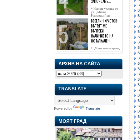
ЗАПОЧВАМЕ...
В
* Новият участък от
В
ул. „Минко
В
Радковски“ ще
достигне жк...
ВЕСЕЛИН ХРИСТОВ:
В
ВЪРТЯТ МЕ
В
ВЪПРЕКИ
В
НАЛИЧИЕТО НА
В
НОТАРИАЛЕН...
В
В
* „Мина много време,
чаках го да се обади, но нищо не...
В
В
АРХИВ НА САЙТА
В
В
В
В
В
TRANSLATE
В
В
В
В
Powered by
Translate
В
В
МОЯТ ГРАД
В
В
В
В