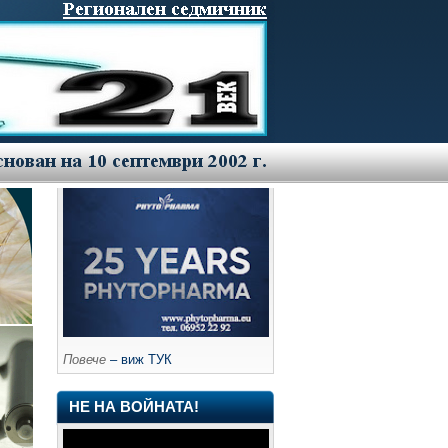
Повече
– виж ТУК
НЕ НА ВОЙНАТА!