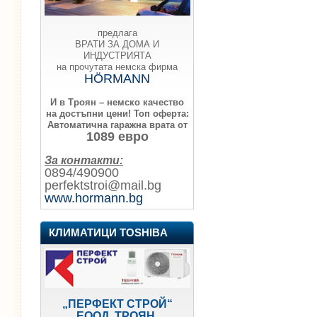
предлага
ВРАТИ ЗА ДОМА И
ИНДУСТРИЯТА
на прочутата немска фирма
HÖRMANN
И в Троян – немско качество
на достъпни цени!
Топ оферта:
Автоматична гаражна врата от
1089 евро
За контакти:
0894/490900
perfektstroi@mail.bg
www.hormann.bg
КЛИМАТИЦИ TOSHIBA
„ПЕРФЕКТ СТРОЙ“
ЕООД, ТРОЯН