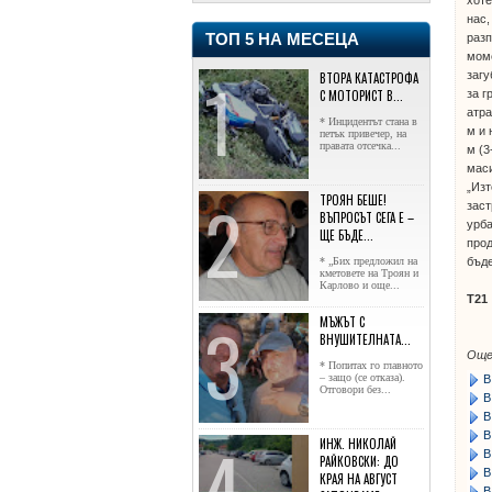
нас,
разп
ТОП 5 НА МЕСЕЦА
моме
загу
ВТОРА КАТАСТРОФА
за г
С МОТОРИСТ В...
атра
* Инцидентът стана в
м и 
петък привечер, на
правата отсечка...
м (3
маси
„Изт
ТРОЯН БЕШЕ!
заст
ВЪПРОСЪТ СЕГА Е –
урба
ЩЕ БЪДЕ...
прод
бъде
* „Бих предложил на
кметовете на Троян и
Карлово и още...
Т21
МЪЖЪТ С
ВНУШИТЕЛНАТА...
Още
* Попитах го главното
– защо (се отказа).
В
Отговори без...
В
В
В
ИНЖ. НИКОЛАЙ
В
РАЙКОВСКИ: ДО
В
КРАЯ НА АВГУСТ
В