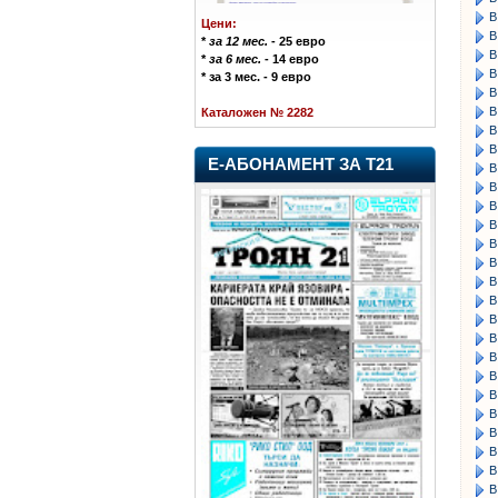
В
Цени:
В
*
за 12 мес.
- 25 евро
В
*
за 6 мес.
- 14 евро
В
* за 3 мес. - 9 евро
В
В
Каталожен № 2282
В
В
Е-АБОНАМЕНТ ЗА Т21
В
В
В
В
В
В
В
В
В
В
В
В
В
В
В
В
В
В