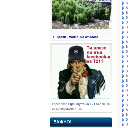
В
В
В
В
В
В
В
В
Троян - малко, но от класа
В
В
В
В
В
В
В
В
В
В
В
В
В
Харесайте
страницата на Т21
във fb, за
В
да се срещаме и там.
В
В
В
ВАЖНО!
В