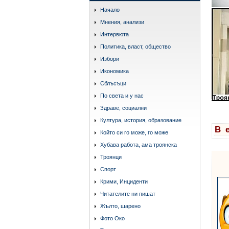
Начало
Мнения, анализи
Интервюта
Политика, власт, общество
Избори
Икономика
Сблъсъци
По света и у нас
Здраве, социални
Култура, история, образование
В 
Който си го може, го може
Хубава работа, ама троянска
Троянци
Спорт
Крими, Инциденти
Читателите ни пишат
Жълто, шарено
Фото Око