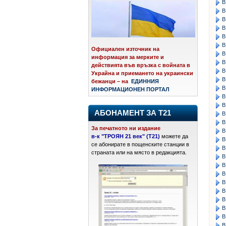
В
В
В
В
В
В
Официален източник на
В
информация за мерките и
В
действията във връзка с войната в
В
Украйна и приемането на украински
В
бежанци – на
ЕДИННИЯ
В
ИНФОРМАЦИОНЕН ПОРТАЛ
В
В
АБОНАМЕНТ ЗА Т21
В
В
За печатното ни издание
В
в-к "ТРОЯН 21 век" (Т21)
можете да
В
се абонирате в пощенските станции в
В
страната или на място в редакцията.
В
В
В
В
В
В
В
В
В