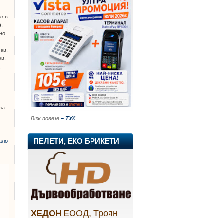
о в
),
жно
а
 кв.
кв.
,
за
Виж повече
– ТУК
ПЕЛЕТИ, ЕКО БРИКЕТИ
ало
ХЕДОН
ЕООД, Троян