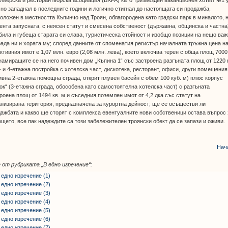
 но западнал в последните години и логично стигнал до настоящата си продажба,
оложен в местността Къпинчо над Троян, облагородена като градски парк в миналото, н
нта запусната, с неясен статут и смесена собственост (държавна, общинска и частна
била и губеща старата си слава, туристическа стойност и изобщо позиции на нещо ва
рада ни и хората му; според данните от споменатия регистър началната тръжна цена н
ктивния имот е 1,07 млн. евро (2,08 млн. лева), което включва терен с обща площ 7000
намиращите се на него почивен дом „Къпина 1“ със застроена разгъната площ от 1220 
- и 4-етажна постройка с хотелска част, дискотека, ресторант, офиси, други помещения
вна 2-етажна помощна сграда, открит плувен басейн с обем 100 куб. м) плюс корпус
ок“ (3-етажна сграда, обособена като самостоятелна хотелска част) с разгъната
роена площ от 1494 кв. м и съседния поземлен имот от 4,2 дка със статут на
низирана територия, предназначена за курортна дейност; ще се осъществи ли
ажбата и какво ще сторят с комплекса евентуалните нови собственици остава въпрос 
щето, все пак надеждите са този забележителен троянски обект да се запази и оживи.
Нач
 от рубриката
„В едно изречение“
:
 едно изречение (1)
 едно изречение (2)
 едно изречение (3)
 едно изречение (4)
 едно изречение (5)
 едно изречение (6)
 едно изречение (7)