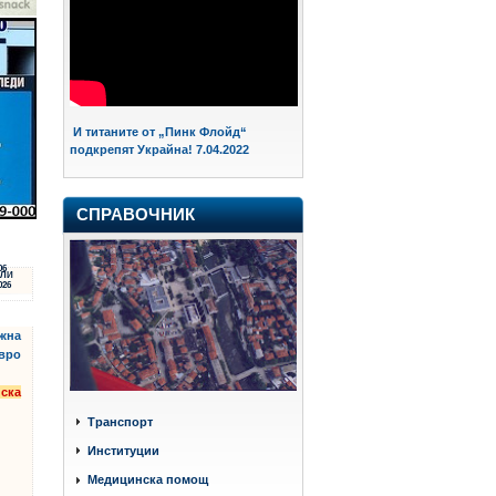
И титаните от „Пинк Флойд“
подкрепят Украйна! 7.04.2022
СПРАВОЧНИК
06
ЛИ
026
ъжна
евро
нска
Транспорт
Институции
Медицинска помощ