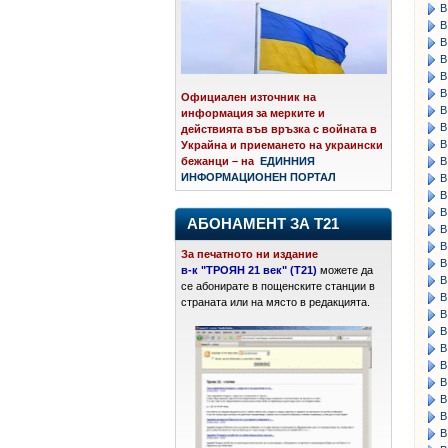
В
В
В
В
В
В
Официален източник на
В
информация за мерките и
В
действията във връзка с войната в
В
Украйна и приемането на украински
В
бежанци – на
ЕДИННИЯ
ИНФОРМАЦИОНЕН ПОРТАЛ
В
В
В
АБОНАМЕНТ ЗА Т21
В
В
За печатното ни издание
В
в-к "ТРОЯН 21 век" (Т21)
можете да
В
се абонирате в пощенските станции в
В
страната или на място в редакцията.
В
В
В
В
В
В
В
В