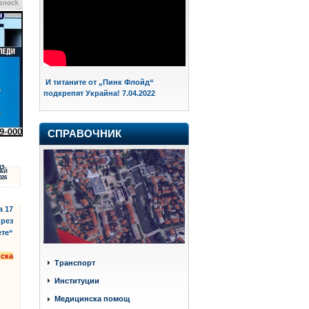
И титаните от „Пинк Флойд“
подкрепят Украйна! 7.04.2022
СПРАВОЧНИК
13
АЙ
026
а 17
през
ете“
нска
Транспорт
Институции
Медицинска помощ