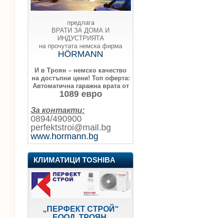
предлага
ВРАТИ ЗА ДОМА И
ИНДУСТРИЯТА
на прочутата немска фирма
HÖRMANN
И в Троян – немско качество
на достъпни цени!
Топ оферта:
Автоматична гаражна врата от
1089 евро
За контакти:
0894/490900
perfektstroi@mail.bg
www.hormann.bg
КЛИМАТИЦИ TOSHIBA
„ПЕРФЕКТ СТРОЙ“
ЕООД, ТРОЯН