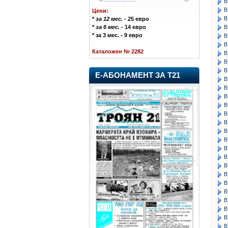
В
В
Цени:
В
*
за 12 мес.
- 25 евро
В
*
за 6 мес.
- 14 евро
* за 3 мес. - 9 евро
В
В
Каталожен № 2282
В
В
В
Е-АБОНАМЕНТ ЗА Т21
В
В
В
В
В
В
В
В
В
В
В
В
В
В
В
В
В
В