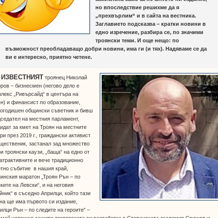
но впоследствие решихме да я
„прехвърлим“ и в сайта на вестника.
Заглавието подсказва – кратки новини в
едно изречение, разбира се, по значими
троянски теми. И още нещо: по
възможност преобладаващо добри новини, има ги (и тях). Надяваме се да
ви е интересно, приятно четене.
•
ИЗВЕСТНИЯТ
троянец Николай
ров – бизнесмен (негово дело е
лекс „Ривърсайд“ в центъра на
н) и финансист по образование,
гогодишен общински съветник и бивш
седател на местния парламент,
идат за кмет на Троян на местните
ри през 2019 г., граждански активист
щественик, застанал зад множество
и троянски каузи, „баща“ на едно от
атрактивните и вече традиционно
тно събитие в нашия край,
инския маратон „Троян Рън – по
ките на Левски“, и на неговия
йник“ в съседно Априлци, който тази
на ще има първото си издание,
илци Рън – по следите на героите“ –
 май успешно защити докторската си разработка в Стопанската академия Свищов и