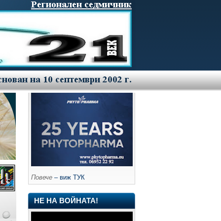
Повече
– виж ТУК
НЕ НА ВОЙНАТА!