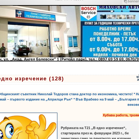
едно изречение (128)
М
2
Общинският съветник Николай Тодоров стана доктор по икономика, честито! * Н
май – първото издание на „Априлци Рън“ * Във Врабево на 9 май – „България 
веков
Хубава работа, троя
Рубриката на Т21 „В едно изречение“,
стартирала през м. февруари 2023 г., бе
замислена само за печатното ни издание,