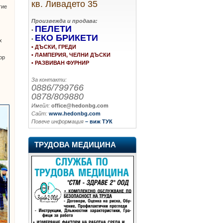
кв. Ливадето 35
тие
Произвежда и продава:
ПЕЛЕТИ
•
ЕКО БРИКЕТИ
•
х
• ДЪСКИ, ГРЕДИ
• ЛАМПЕРИЯ, ЧЕЛНИ ДЪСКИ
ор
• РАЗВИВАН ФУРНИР
За контакти:
0886/799766
0878/809880
Имейл:
office@hedonbg.com
Сайт:
www.hedonbg.com
Повече информация
– виж ТУК
ТРУДОВА МЕДИЦИНА