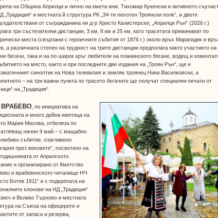
репа на Община Априлци и лично на кмета инж. Тихомир Кукенски и активното съучас
Д „Традиция“ и местната й структура РК „34-ти пехотен Троянски полк“, и двете
седателствани от съгражданина ни д-р Христо Калистерски; „Априлци Рън“ (2026 г.)
лага три състезателни дистанции, 3 км, 8 км и 25 км, като трасетата преминават по
рически места (свързани с героичните събития от 1876 г.) около връх Марагидик и връ
в, а различната степен на трудност на трите дистанции предполага както участието на
ни бегачи, така и на по-широк кръг любители на планинското бягане, водещ и коментат
ъбитието на място, както и при последните две издания на „Троян Рън“, ще е
зматичният синоптик на Нова телевизия и земляк троянец Ники Василковски, а
питното – на три важни пункта по трасето бегачите ще получат специални печати от
ници“ на „Традиция“.
•
ВРАБЕВО
, по инициатива на
циозната и много дейна кметица на
то Мария Михова, отбеляза по
чатляващ начин 9 май – с мащабно
любиво събитие, озаглавено
гария през вековете“, посветено на
годишнината от Априлското
ание и организирано от Кметство
бево и врабевенското читалище НЧ
сто Ботев 1911“ и с подкрепата на
оналните клонове на НД „Традиция“
овеч и Велико Търново и местната
ктура на Съюза на офицерите и
антите от запаса и резерва,