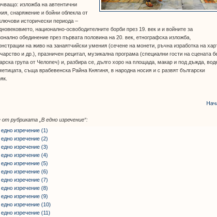
чващо: изложба на автентични
ия, снаряжение и бойни облекла от
ключови исторически периода –
новековието, национално-освободителните борби през 19. век и и войните за
онално обединение през първата половина на 20. век, етнографска изложба,
нстрации на живо на занаятчийски умения (сечене на монети, ръчна изработка на хар
чарство и др.), празничен рецитал, музикална програма (специални гости на сцената б
арска група от Челопеч) и, разбира се, дълго хоро на площада, макар и под дъжда, вод
метицата, съща врабевенска Райна Княгиня, в народна носия и с развят български
ряк.
Нач
 от рубриката
„В едно изречение“
:
 едно изречение (1)
 едно изречение (2)
 едно изречение (3)
 едно изречение (4)
 едно изречение (5)
 едно изречение (6)
 едно изречение (7)
 едно изречение (8)
 едно изречение (9)
 едно изречение (10)
 едно изречение (11)