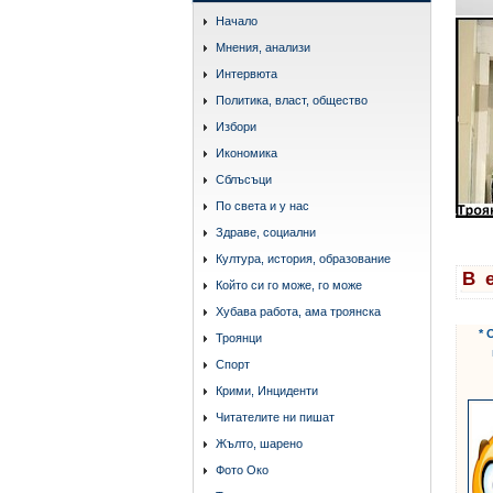
Начало
Мнения, анализи
Интервюта
Политика, власт, общество
Избори
Икономика
Сблъсъци
По света и у нас
Здраве, социални
Култура, история, образование
В 
Който си го може, го може
Хубава работа, ама троянска
* 
Троянци
Спорт
Крими, Инциденти
Читателите ни пишат
Жълто, шарено
Фото Око