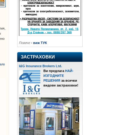
тия,
е
ено
Повече
- виж ТУК
ЗАСТРАХОВКИ
ало
I
&
G Insurance Brokers Ltd.
Ви предлага
НАЙ-
ИЗГОДНИТЕ
РЕШЕНИЯ
за всички
видове застраховки!