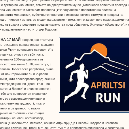
 е доктор по икономика, темата на дисертацията му бе „Финансови аспекти в прехода 
ова икономика“ и както сам пояснява „Изследването е посветено на ролята на
нсовите механизми, публичните политики и икономическите стимули в процеса на
од от линеен към кръгов модел на развитие - тема, която за мен не е само академична
яко свързана с реалните предизвикателства пред общините, бизнеса и обществото“; и 
– поздравления и честито, д-р Тодоров!
•
НА 17 МАЙ
,
неделя, ще стартира
ото издание на планинския маратон
илци Рън – по следите на героите“ в
лци – като част от събитията,
етени на 150-годишнината от
лското въстание 1876, което тук, с
евната Новоселска република, пише
 от най-героичните си и кървави
ници, като своеобразно продължение
ече традиционния „Троян Рън – по
ките на Левски“ и в чисто спортен
 (бягане по пресечен планински
н със сериозна денивелация и
ка степен на трудност), и като
ания и свързаност с важни
орически събития и със същия
иатор и основен организатор,
неца (с корени от с. Велчево, община Априлци) д-р Николай Тодоров и неговото
данско сдружение „Троян в бъдещето“, тук със сериозната финансова и логистична