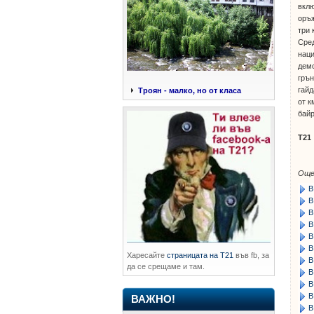
вклю
оръж
три 
Сред
наци
демо
грън
гайд
Троян - малко, но от класа
от к
бай
Т21
Още
В
В
В
В
В
В
Харесайте
страницата на Т21
във fb, за
В
да се срещаме и там.
В
В
В
ВАЖНО!
В