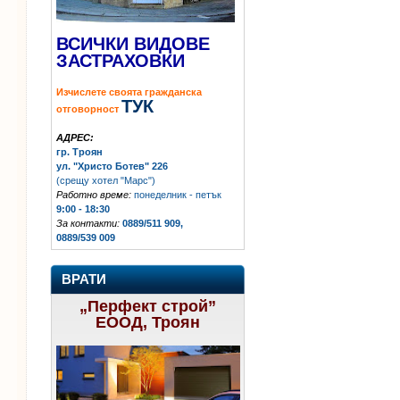
ВСИЧКИ ВИДОВЕ
ЗАСТРАХОВКИ
Изчислете своята гражданска
ТУК
отговорност
АДРЕС:
гр. Троян
ул. "Христо Ботев" 226
(срещу хотел "Марс")
Работно време:
понеделник - петък
9:00 - 18:30
За контакти:
0889/511 909,
0889/539 009
ВРАТИ
„Перфект строй”
ЕООД, Троян