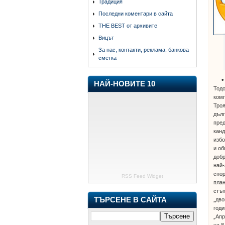
Традиция
Последни коментари в сайта
THE BEST от архивите
Вицът
За нас, контакти, реклама, банкова
сметка
НАЙ-НОВИТЕ 10
Тодо
комп
Троя
дъл
пред
канд
избо
и об
добр
най-
спор
RSS Feed Widget
план
стъп
ТЪРСЕНЕ В САЙТА
„дво
годи
„Апр
на 8