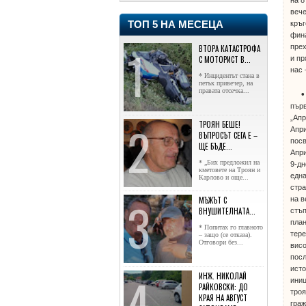
вече
кръг
ТОП 5 НА МЕСЕЦА
фина
прех
ВТОРА КАТАСТРОФА
и пр
С МОТОРИСТ В...
нас 
* Инцидентът стана в
петък привечер, на
правата отсечка...
първ
„Апр
ТРОЯН БЕШЕ!
Апри
ВЪПРОСЪТ СЕГА Е –
посв
ЩЕ БЪДЕ...
Апри
* „Бих предложил на
9-дн
кметовете на Троян и
една
Карлово и още...
стра
на в
МЪЖЪТ С
ВНУШИТЕЛНАТА...
стъп
план
* Попитах го главното
тере
– защо (се отказа).
Отговори без...
висо
посл
ист
ИНЖ. НИКОЛАЙ
иниц
РАЙКОВСКИ: ДО
троя
КРАЯ НА АВГУСТ
граж