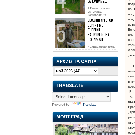
ЗАПОЧВАМЕ...
подк
* Новият участък от
на Н
ул. „Минко
пред
Радковски“ ще
достигне жк...
пред
ВЕСЕЛИН ХРИСТОВ:
исто
ВЪРТЯТ МЕ
ВЪПРЕКИ
Боте
НАЛИЧИЕТО НА
елит
НОТАРИАЛЕН...
на с
хари
* „Мина много време,
любо
чаках го да се обади, но нищо не...
„чет
АРХИВ НА САЙТА
амби
село
впе
TRANSLATE
родо
„Бъл
150-
въст
Powered by
Translate
Вра
„Хри
МОЯТ ГРАД
реги
от Л
стру
серж