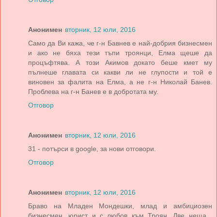
Анонимен
вторник, 12 юли, 2016
Само да Ви кажа, че г-н Бавнев е най-добрия бизнесмен
и ако не бяха тези тъпи троянци, Елма щеше да
процъфтява. А този Акимов докато беше кмет му
пълнеше главата си какви ли не глупости и той е
виновен за фалита на Елма, а не г-н Николай Банев.
Проблева на г-н Банев е в добротата му.
Отговор
Анонимен
вторник, 12 юли, 2016
31 - потърси в google, за нови отговори.
Отговор
Анонимен
вторник, 12 юли, 2016
Браво на Младен Мондешки, млад и амбициозен
бизнесмен, юрист и с любов към Троян. Две неща ,