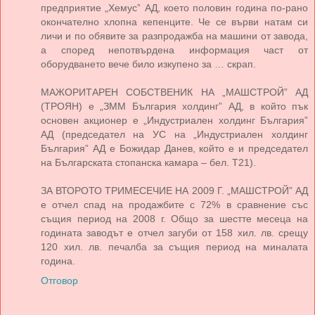
предприятие „Хемус” АД, което половин година по-рано
окончателно хлопна кепенците. Че се върви натам си
личи и по обявите за разпродажба на машини от завода,
а според непотвърдена информация част от
оборудването вече било изкупено за … скрап.
МАЖОРИТАРЕН СОБСТВЕНИК НА „МАШСТРОЙ” АД
(ТРОЯН) е „ЗММ България холдинг” АД, в който пък
основен акционер е „Индустриален холдинг България”
АД (председател на УС на „Индустриален холдинг
България” АД е Божидар Данев, който е и председател
на Българската стопанска камара – бел. Т21).
ЗА ВТОРОТО ТРИМЕСЕЧИЕ НА 2009 Г. „МАШСТРОЙ” АД
е отчел спад на продажбите с 72% в сравнение със
същия период на 2008 г. Общо за шестте месеца на
годината заводът е отчел загуби от 158 хил. лв. срещу
120 хил. лв. печалба за същия период на миналата
година.
Отговор