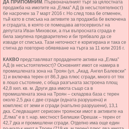
ДА ПРИПОМНИМ
. Първоначалният търг за цялостната
продажба на имотите на „Елма” АД (в несъстоятелност)
бе насрочен за 7 март 2016 г. Но след това бе отменен,
тъй като в списъка на активите за продажба бе включена
и сградата, в която се помещава автосервизът на
депутата Иван Миховски, а пък въпросната сграда е
била закупена предварително и би трябвало да се
извади от списъка. Тази неточност е коригирана и така се
стигна до повторно обявяване на търга за 11 юли 2016 г.
КАКВО
представляват продадените активи на „Елма”
АД (в несъстоятелност)? Основният имот се намира в
промишлената зона на Троян (ул. „Акад. Ангел Балевски”
1) и включва терен от 86,3 дка плюс сгради, много от тях
в лошо състояние, с обща разгъната застроена площ
42,8 хил. кв. м. Други два имота също са в
промишлената зона на Троян – складова база с терен
около 2,5 дка с две сгради (едната разрушена) и
комплекс от земи и сгради (напълно разрушени), 13,1
дка. Следващият сериозен троянски имот в активите на
„Елма” е в т. нар. местност Белишки Орешак – терен от
42,7 дка и промишлени сгради. Отделно има още един
по-малък имот в Троян (719 кв. м терен) плюс два имота