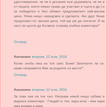
удостоверение, че не е длъжник към държавата, че не е
от лицата, които нямат право да участват в търга и др.) и
за победител е бил обявен предложилият най-висока
цена. Няма нищо нередовно в сделката. Ако друг беше
предложил по- висока цена, той ще ше да спечели. И за
него ли щяхте да бълвате толкова злобни коментари?
Отговор
Анонимен
вторник, 12 юли, 2016
Колко злоба има на тоя свят, Боже! Запитахте ли се,
какво направихте Вие за родните си места?
Отговор
Анонимен
вторник, 12 юли, 2016
За това сме на тоя хал. Направи някой нещо хубаво и
веднага коментари - Гледай го тоя, кара кола - еми кара
има книжка и кара.