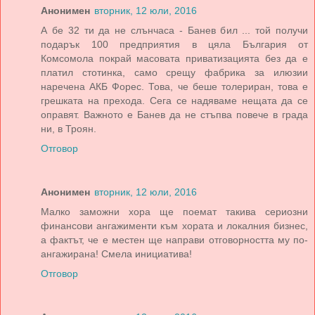
Анонимен
вторник, 12 юли, 2016
А бе 32 ти да не слънчаса - Банев бил ... той получи
подарък 100 предприятия в цяла България от
Комсомола покрай масовата приватизацията без да е
платил стотинка, само срещу фабрика за илюзии
наречена АКБ Форес. Това, че беше толериран, това е
грешката на прехода. Сега се надяваме нещата да се
оправят. Важното е Банев да не стъпва повече в града
ни, в Троян.
Отговор
Анонимен
вторник, 12 юли, 2016
Малко заможни хора ще поемат такива сериозни
финансови ангажименти към хората и локалния бизнес,
а фактът, че е местен ще направи отговорността му по-
ангажирана! Смела инициатива!
Отговор