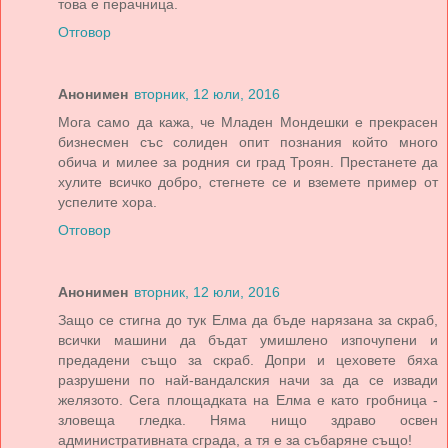
това е перачница.
Отговор
Анонимен
вторник, 12 юли, 2016
Мога само да кажа, че Младен Мондешки е прекрасен
бизнесмен със солиден опит познания който много
обича и милее за родния си град Троян. Престанете да
хулите всичко добро, стегнете се и вземете пример от
успелите хора.
Отговор
Анонимен
вторник, 12 юли, 2016
Защо се стигна до тук Елма да бъде нарязана за скраб,
всички машини да бъдат умишлено изпочупени и
предадени също за скраб. Допри и цеховете бяха
разрушени по най-вандалския начи за да се извади
желязото. Сега площадката на Елма е като гробница -
зловеща гледка. Няма нищо здраво освен
административната сграда, а тя е за събаряне също!