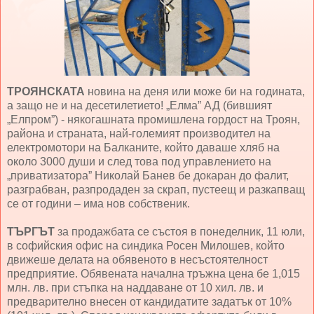
ТРОЯНСКАТА
новина на деня или може би на годината,
а защо не и на десетилетието! „Елма” АД (бившият
„Елпром”) - някогашната промишлена гордост на Троян,
района и страната, най-големият производител на
електромотори на Балканите, който даваше хляб на
около 3000 души и след това под управлението на
„приватизатора” Николай Банев бе докаран до фалит,
разграбван, разпродаден за скрап, пустеещ и разкапващ
се от години – има нов собственик.
ТЪРГЪТ
за продажбата се състоя в понеделник, 11 юли,
в софийския офис на синдика Росен Милошев, който
движеше делата на обявеното в несъстоятелност
предприятие. Обявената начална тръжна цена бе 1,015
млн. лв. при стъпка на наддаване от 10 хил. лв. и
предварително внесен от кандидатите задатък от 10%