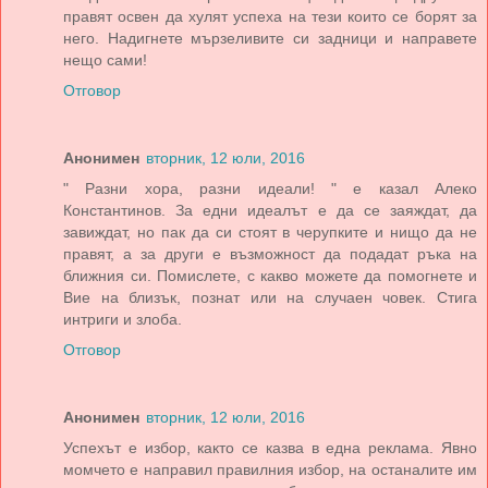
правят освен да хулят успеха на тези които се борят за
него. Надигнете мързеливите си задници и направете
нещо сами!
Отговор
Анонимен
вторник, 12 юли, 2016
" Разни хора, разни идеали! " е казал Алеко
Константинов. За едни идеалът е да се заяждат, да
завиждат, но пак да си стоят в черупките и нищо да не
правят, а за други е възможност да подадат ръка на
ближния си. Помислете, с какво можете да помогнете и
Вие на близък, познат или на случаен човек. Стига
интриги и злоба.
Отговор
Анонимен
вторник, 12 юли, 2016
Успехът е избор, както се казва в една реклама. Явно
момчето е направил правилния избор, на останалите им