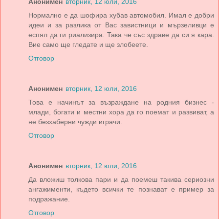
Анонимен
вторник, 12 юли, 2016
Нормално е да шофира хубав автомобил. Имал е добри
идеи и за разлика от Вас завистници и мързеливци е
еспял да ги риализира. Така че със здраве да си я кара.
Вие само ще гледате и ще злобеете.
Отговор
Анонимен
вторник, 12 юли, 2016
Това е начинът за възраждане на родния бизнес -
млади, богати и местни хора да го поемат и развиват, а
не безхаберни чужди играчи.
Отговор
Анонимен
вторник, 12 юли, 2016
Да вложиш толкова пари и да поемеш такива сериозни
ангажименти, където всички те познават е пример за
подражание.
Отговор