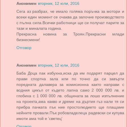
Анонимен
вторник, 12 юли, 2016
Сега аз разбрах, че имало голяма поръчка за мотори и
всеки един момент се очаква да започне производството
с пълна сила.Всички работници ще си получат парите за
тази и миналата година.
Прекрасна новина за Троян.Прекрасни млади
бизнесмени!
Отговор
Анонимен
вторник, 12 юли, 2016
Баба Доца пак избухна,иска да им подарят парцел да
прави спортна зала или по точно да си завърти
поредната далавера за комисионна както направи с
водния цикъл от където лапна само 2 000 000 лв. и
глобиха с 1 000 000 лв. общината за лошо изпълнение
на проекта,ама какво и дреме на дъртия гъз нали тя си
прибра пачката пък ние простолюдието ще плащаме
нейните провали.Пък робовладелеца радевски си купува
имоти ама той е 'светец'
Отговор