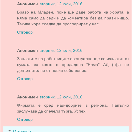
Анонимен
вторник, 12 юли, 2016
Браво на Младен, поне ще даде работа на хората, а
няма само да седи и да коментира без да прави нищо.
Такива хора следва да просперират у нас.
Отговор
Анонимен
вторник, 12 юли, 2016
Заплатите на работниците евентуално ще се изплатят от
сумата за която е продадена "Елма" АД (н),а не
допълнително от новия собственик.
Отговор
Анонимен
вторник, 12 юли, 2016
Фирмата е сред най-добрите в региона. Напълно
заслужава да спечели търга. Успех!
Отговор
Отговори