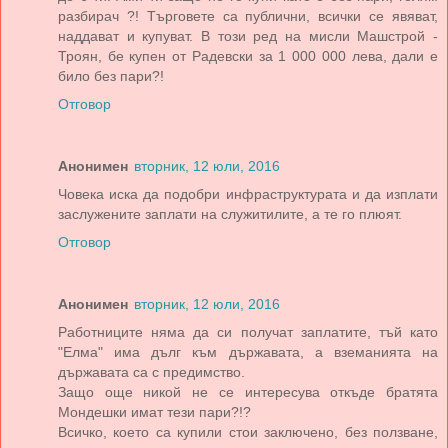
разбирач ?! Търговете са публични, всички се явяват,
наддават и купуват. В този ред на мисли Машстрой -
Троян, бе купен от Радевски за 1 000 000 лева, дали е
било без пари?!
Отговор
Анонимен
вторник, 12 юли, 2016
Човека иска да подобри инфраструктурата и да изплати
заслужените заплати на служитилите, а те го плюят.
Отговор
Анонимен
вторник, 12 юли, 2016
Работниците няма да си получат заплатите, тъй като
"Елма" има дълг към държавата, а вземанията на
държавата са с предимство.
Защо още никой не се интересува откъде братята
Мондешки имат тези пари?!?
Всичко, което са купили стои заключено, без ползване,