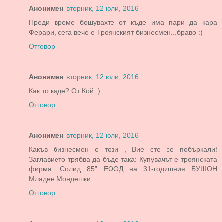
Анонимен
вторник, 12 юли, 2016
Преди време бошувахте от къде има пари да кара
Ферари, сега вече е Троянският бизнесмен...браво :)
Отговор
Анонимен
вторник, 12 юли, 2016
Как то каде? От Кой :)
Отговор
Анонимен
вторник, 12 юли, 2016
Какъв бизнесмен е този , Вие сте се побъркали!
Заглавието трябва да бъде така: Купувачът е троянската
фирма „Солид 85” ЕООД на 31-годишния БУШОН
Младен Мондешки ...
Отговор