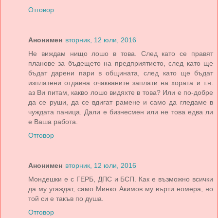
Отговор
Анонимен
вторник, 12 юли, 2016
Не виждам нищо лошо в това. След като се правят
планове за бъдещето на предприятието, след като ще
бъдат дарени пари в общината, след като ще бъдат
изплатени отдавна очакваните заплати на хората и т.н.
аз Ви питам, какво лошо видяхте в това? Или е по-добре
да се руши, да се вдигат рамене и само да гледаме в
чуждата паница. Дали е бизнесмен или не това едва ли
е Ваша работа.
Отговор
Анонимен
вторник, 12 юли, 2016
Мондешки е с ГЕРБ, ДПС и БСП. Как е възможно всички
да му угаждат, само Минко Акимов му върти номера, но
той си е такъв по душа.
Отговор