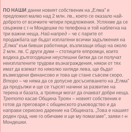
ПО НАШИ
данни новият собственик на „Елма” е
предложил малко над 2 млн. лв., което се оказало най-
доброто от всичките четири предложения. Успяхме да се
свържем с г-н Мондешки по телефона и той наблегна на
три важни неща.
Най-напред
– че с парите от
продажбата ще бъдат изплатени всички задължения на
„Елма” към бивши работници, възлизащи общо на около
2 млн. лв. С други думи – стотиците елпромци, които
водиха дългогодишни неуспешни битки да си получат
неизплатените трудови възнаграждения, някои от тях
имат да вземат по няколко хиляди лева, ще бъдат
възмездени финансово и това ще стане съвсем скоро.
Второ
– че няма да се допусне досъсипването на „Елма”
да продължи и ще се търсят начини за развитие на
терена и базата, а троянци могат да очакват добри неща.
Третото
касае Община Троян – новият собственик е
готов да преговаря с общинското ръководство и да
направи сериозно дарение на Общината. „Това е нашият
роден град, ние го обичаме и ще му помагаме”, заяви г-н
Мондешки.