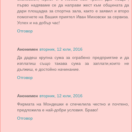
първо надяваме се да направи жест към общината да
дари площадка за спортна зала, както е заявил и второ
помогнете на Вашия приятел Иван Миховски за сервиза.
Успех и на добър час!
Отговор
Анонимен
вторник, 12 юли, 2016
Да дадеш крупна сума за ограбено предприятие и да
изплатиш също такава сума за заплати,които не
дължиш, е достойно начинание.
Отговор
Анонимен
вторник, 12 юли, 2016
Фирмата на Мондешки е спечелила честно и почтено,
предложила е най-добри условия. Браво!
Отговор