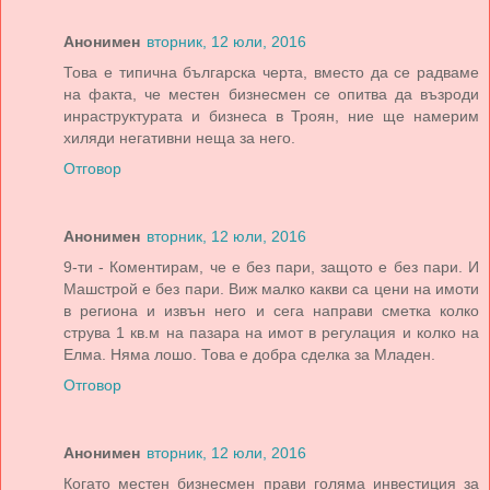
Анонимен
вторник, 12 юли, 2016
Това е типична българска черта, вместо да се радваме
на факта, че местен бизнесмен се опитва да възроди
инраструктурата и бизнеса в Троян, ние ще намерим
хиляди негативни неща за него.
Отговор
Анонимен
вторник, 12 юли, 2016
9-ти - Коментирам, че е без пари, защото е без пари. И
Машстрой е без пари. Виж малко какви са цени на имоти
в региона и извън него и сега направи сметка колко
струва 1 кв.м на пазара на имот в регулация и колко на
Елма. Няма лошо. Това е добра сделка за Младен.
Отговор
Анонимен
вторник, 12 юли, 2016
Когато местен бизнесмен прави голяма инвестиция за