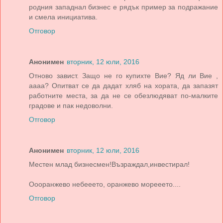
родния западнал бизнес е рядък пример за подражание
и смела инициатива.
Отговор
Анонимен
вторник, 12 юли, 2016
Отново завист. Защо не го купихте Вие? Яд ли Вие ,
аааа? Опитват се да дадат хляб на хората, да запазят
работните места, за да не се обезлюдяват по-малките
градове и пак недоволни.
Отговор
Анонимен
вторник, 12 юли, 2016
Местен млад бизнесмен!Възраждал,инвестирал!
Оооранжево небееето, оранжево морееето....
Отговор