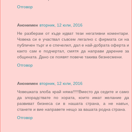
Отговор
Анонимен
вторник, 12 юли, 2016
Не разберам от къде идват тези негативни коментари.
Човека си е участвал съвсем легално с фирмата си на
публичен търг и е спечелил, дал е най-добрата оферта и
както сам е подчертал, смятя да направи дарение за
общината. Дано се появят повече такива безнесмени.
Отговор
Анонимен
вторник, 12 юли, 2016
Човешката злоба край няма!!!!!Вместо да седите и само
да злорадствате по хората, които имат желание да
развиват бизнеса си в нашата страна, а не навън,
станете и вие направете нещо за вашата родна страна.
Отговор