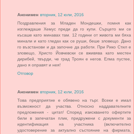
Анонимен
вторник, 12 юли, 2016
Поздравления за Младен Мондешки, помня как
изглеждаше Хемус преди да го купи. Сърцето ми се
късаше като минавах там. 12 години от живота ми бяха
минали и като гледах как се руши, беше зловещо. Дано
го възстанови и да започне да работи. При Рико Стил е
зловещо, Христо Йовчевски се вживява като местен
дирибей, твърди, че град Троян е негов. Елма пустее,
дано я оправят и нея!
Отговор
Анонимен
вторник, 12 юли, 2016
Това предприятие е обявено на търг. Всеки е имал
възможност да участва. Относно наддавателните
предложения - цитат/ Според изискването офертите
били в запечатан плик, придружени с документи за
идентификация на участника (включително
удостоверение за актуално състояние на фирмата,