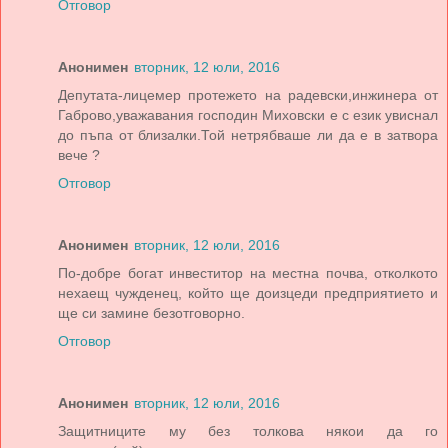
Отговор
Анонимен
вторник, 12 юли, 2016
Депутата-лицемер протежето на радевски,инжинера от
Габрово,уважавания господин Миховски е с език увиснал
до пъпа от близалки.Той нетрябваше ли да е в затвора
вече ?
Отговор
Анонимен
вторник, 12 юли, 2016
По-добре богат инвеститор на местна почва, отколкото
нехаещ чужденец, който ще доизцеди предприятието и
ще си замине безотговорно.
Отговор
Анонимен
вторник, 12 юли, 2016
Защитниците му без толкова някои да го