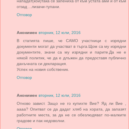
нападат(кой)така се запениха от към устата ами и от към
отзад ...лизачи-тупани.
Отговор
Анонимен
вторник, 12 юли, 2016
В статията пише, че САМО участници с изрядни
документи могат да участват в търга.Щом са му изрядни
документите, значи са му изрядни и парите.Да не е
някой политик, че да е длъжен да предоставя публично
данъчната си декларация.
Успех на новия собственик.
Отговор
Анонимен
вторник, 12 юли, 2016
Отново завист. Защо не го купихте Вие? Яд ли Вие ,
аааа? Опитват се да дадат хляб на хората, да запазят
работните места, за да не се обезлюдяват по-малките
градове и пак недоволни.
Отговор