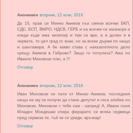
Анонимен
вторник, 12 юли, 2016
До 15, прав си Минко Акимов пък смени всички БКП,
СДС, БСП, ВМРО, НДСВ, ГЕРБ и на всички се мазнюри и
кледа къде има килипир и там се вре, а е долен и в
червата, то цял град го знае, но за всеки държи по нещо
и шантажира. А бе какво става с наказателното дело
срещу Акимов в Габрово? Защо го потулиха? Ама по
Иванчо Миховски плю, а !!!
Отговор
Анонимен
вторник, 12 юли, 2016
Иван Миховски си пати от Минко Акимов, последния
нещо не му се получи да стане депутат и сега злобее по
Миховски. Миховски с тебе сме - напред! А, Иване поне
Младен Мондешки спира ферарито си всяка седмица
пред сервиза ти, тъй че се уреди, връзкар!
Отговор