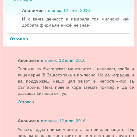
Анонимен
вторник, 12 юли, 2016
И с каква дейност е изкарала тия милиони най
добрата фирма,че никой не знае?
Отговор
Анонимен
вторник, 12 юли, 2016
Типично за българския манталитет - ненавист, злоба и
лицемерие!!!! Защото така е по-лесно. Но да изградиш и
да поддържаш нещо цял живот е непостижимо за
българина. Нека повече хора вземат пример и да се
развиват бизнеса си тук.
Отговор
Анонимен
вторник, 12 юли, 2016
Успехът идва при можещите, а не при хленчещите. Тук
виждам основно хора които по цял ден нищо друго не