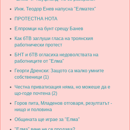
Инж. Теодор Енев напусна "Елматех"
ПРОТЕСТНА НОТА
Елпромци на бунт срещу Банев
Как бТВ заглуши гласа на троянския
работнически протест
БНТ и бТВ огласиха недоволствата на
работниците от "Елма"
Георги Дренски: Защото са малко умните
собственици (1)
Честна приватизация няма, но можеше да е
що-годе почтена (2)
Горов пита, Младенов отговаря, резултатът -
нищо и половина
Общината ще играе за "Елма"
"Елма" вече не се продава?