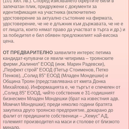
(101 хил. лв.). Според изискването офертите били в
запечатан плик, придружени с документи за
идентификация на участника (включително
удостоверение за актуално състояние на фирмата,
удостоверение, че не е длъжник към държавата, че не е
от лицата, които нямат право да участват в търга и др.) и
за победител е бил обявен предложилият най-висока
цена.
ОТ ПРЕДВАРИТЕЛНО
заявилите интерес петима
кандидат-купувачи се явили четирима – троянските
фирми „Калинел” ЕООД (инж. Марин Радевски),
„Перфект строй” ЕООД (Петър Стоименов, Петко
Пенков), „Солид 85” ЕООД (Младен Мондешки) и
Община Троян (представлявана от кмета Донка
Михайлова). Информацията е, че търгът е спечелен от
„Солид 85” ЕООД, чийто собственик е 31-годишният
бизнесмен Младен Мондешки (брат на известния адв.
Момчил Мондешки); преди няколко години братята
закупиха друго троянско предприятие, докарано до
фалит от предишните собственици – „Хемус” АД,
големият производител на маси и столове от близкото
минало.