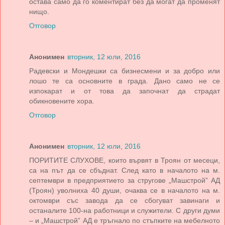
остава само да го коментират без да могат да променят
нищо.
Отговор
Анонимен
вторник, 12 юли, 2016
Радевски и Мондешки са бизнесмени и за добро или
лошо те са основните в града. Дано само не се
изпокарат и от това да започнат да страдат
обикновените хора.
Отговор
Анонимен
вторник, 12 юли, 2016
ПОРИТИТЕ СЛУХОВЕ, които вървят в Троян от месеци,
са на път да се сбъднат. След като в началото на м.
септември в предприятието за стругове „Машстрой” АД
(Троян) уволниха 40 души, очаква се в началото на м.
октомври със завода да се сбогуват завинаги и
останалите 100-на работници и служители. С други думи
– и „Машстрой” АД е тръгнало по стъпките на мебелното