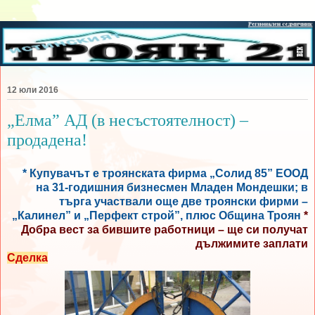
12 юли 2016
„Елма” АД (в несъстоятелност) –
продадена!
* Купувачът е троянската фирма „Солид 85” ЕООД
на 31-годишния бизнесмен Младен Мондешки; в
търга участвали още две троянски фирми –
„Калинел” и „Перфект строй”, плюс Община Троян
*
Добра вест за бившите работници – ще си получат
дължимите заплати
Сделка