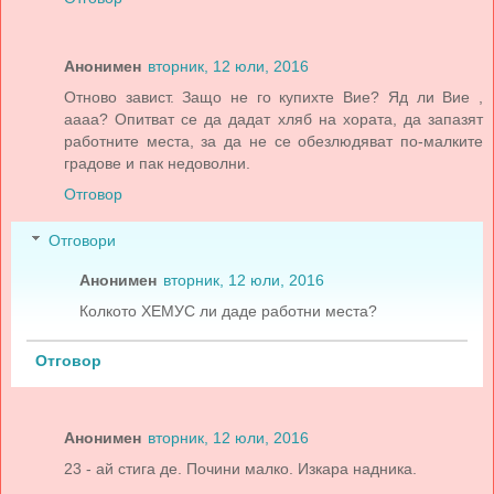
Анонимен
вторник, 12 юли, 2016
Отново завист. Защо не го купихте Вие? Яд ли Вие ,
аааа? Опитват се да дадат хляб на хората, да запазят
работните места, за да не се обезлюдяват по-малките
градове и пак недоволни.
Отговор
Отговори
Анонимен
вторник, 12 юли, 2016
Колкото ХЕМУС ли даде работни места?
Отговор
Анонимен
вторник, 12 юли, 2016
23 - ай стига де. Почини малко. Изкара надника.