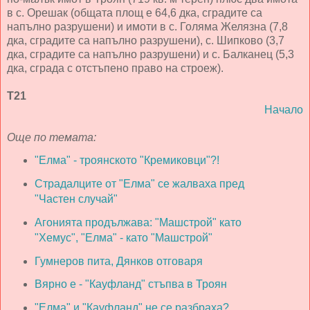
в с. Орешак (общата площ е 64,6 дка, сградите са
напълно разрушени) и имоти в с. Голяма Желязна (7,8
дка, сградите са напълно разрушени), с. Шипково (3,7
дка, сградите са напълно разрушени) и с. Балканец (5,3
дка, сграда с отстъпено право на строеж).
Т21
Начало
Още по темата:
"Елма" - троянското "Кремиковци"?!
Страдалците от "Елма" се жалваха пред
"Частен случай"
Агонията продължава: "Машстрой" като
"Хемус", "Елма" - като "Машстрой"
Гумнеров пита, Дянков отговаря
Вярно е - "Кауфланд" стъпва в Троян
"Елма" и "Кауфланд" не се разбраха?