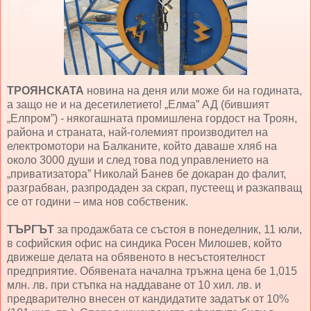
ТРОЯНСКАТА
новина на деня или може би на годината,
а защо не и на десетилетието! „Елма” АД (бившият
„Елпром”) - някогашната промишлена гордост на Троян,
района и страната, най-големият производител на
електромотори на Балканите, който даваше хляб на
около 3000 души и след това под управлението на
„приватизатора” Николай Банев бе докаран до фалит,
разграбван, разпродаден за скрап, пустеещ и разкапващ
се от години – има нов собственик.
ТЪРГЪТ
за продажбата се състоя в понеделник, 11 юли,
в софийския офис на синдика Росен Милошев, който
движеше делата на обявеното в несъстоятелност
предприятие. Обявената начална тръжна цена бе 1,015
млн. лв. при стъпка на наддаване от 10 хил. лв. и
предварително внесен от кандидатите задатък от 10%