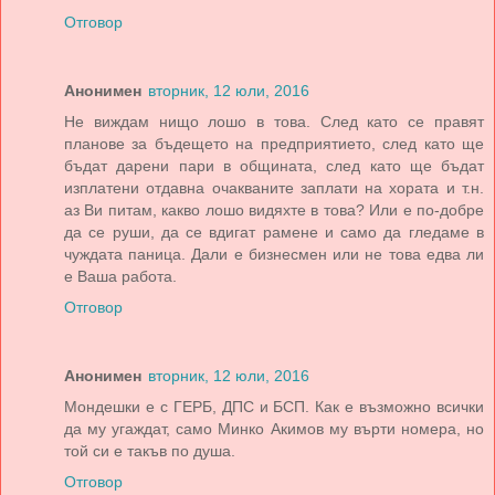
Отговор
Анонимен
вторник, 12 юли, 2016
Не виждам нищо лошо в това. След като се правят
планове за бъдещето на предприятието, след като ще
бъдат дарени пари в общината, след като ще бъдат
изплатени отдавна очакваните заплати на хората и т.н.
аз Ви питам, какво лошо видяхте в това? Или е по-добре
да се руши, да се вдигат рамене и само да гледаме в
чуждата паница. Дали е бизнесмен или не това едва ли
е Ваша работа.
Отговор
Анонимен
вторник, 12 юли, 2016
Мондешки е с ГЕРБ, ДПС и БСП. Как е възможно всички
да му угаждат, само Минко Акимов му върти номера, но
той си е такъв по душа.
Отговор