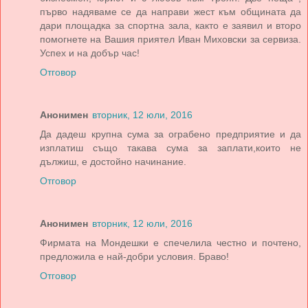
първо надяваме се да направи жест към общината да
дари площадка за спортна зала, както е заявил и второ
помогнете на Вашия приятел Иван Миховски за сервиза.
Успех и на добър час!
Отговор
Анонимен
вторник, 12 юли, 2016
Да дадеш крупна сума за ограбено предприятие и да
изплатиш също такава сума за заплати,които не
дължиш, е достойно начинание.
Отговор
Анонимен
вторник, 12 юли, 2016
Фирмата на Мондешки е спечелила честно и почтено,
предложила е най-добри условия. Браво!
Отговор