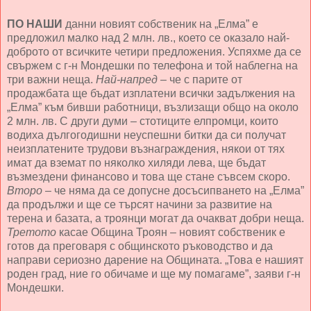
ПО НАШИ
данни новият собственик на „Елма” е
предложил малко над 2 млн. лв., което се оказало най-
доброто от всичките четири предложения. Успяхме да се
свържем с г-н Мондешки по телефона и той наблегна на
три важни неща.
Най-напред
– че с парите от
продажбата ще бъдат изплатени всички задължения на
„Елма” към бивши работници, възлизащи общо на около
2 млн. лв. С други думи – стотиците елпромци, които
водиха дългогодишни неуспешни битки да си получат
неизплатените трудови възнаграждения, някои от тях
имат да вземат по няколко хиляди лева, ще бъдат
възмездени финансово и това ще стане съвсем скоро.
Второ
– че няма да се допусне досъсипването на „Елма”
да продължи и ще се търсят начини за развитие на
терена и базата, а троянци могат да очакват добри неща.
Третото
касае Община Троян – новият собственик е
готов да преговаря с общинското ръководство и да
направи сериозно дарение на Общината. „Това е нашият
роден град, ние го обичаме и ще му помагаме”, заяви г-н
Мондешки.