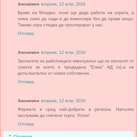
Анонимен
вторник, 12 юли, 2016
Браво на Младен, поне ще даде работа на хората, а
няма само да седи и да коментира без да прави нищо.
Такива хора следва да просперират у нас.
Отговор
Анонимен
вторник, 12 юли, 2016
Заплатите на работниците евентуално ще се изплатят от
сумата за която е продадена "Елма" АД (н),а не
допълнително от новия собственик.
Отговор
Анонимен
вторник, 12 юли, 2016
Фирмата е сред най-добрите в региона. Напълно
заслужава да спечели търга. Успех!
Отговор
Отговори