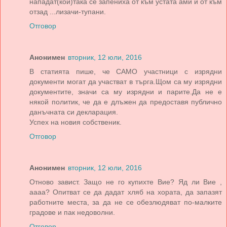
нападат(кой)така се запениха от към устата ами и от към
отзад ...лизачи-тупани.
Отговор
Анонимен
вторник, 12 юли, 2016
В статията пише, че САМО участници с изрядни
документи могат да участват в търга.Щом са му изрядни
документите, значи са му изрядни и парите.Да не е
някой политик, че да е длъжен да предоставя публично
данъчната си декларация.
Успех на новия собственик.
Отговор
Анонимен
вторник, 12 юли, 2016
Отново завист. Защо не го купихте Вие? Яд ли Вие ,
аааа? Опитват се да дадат хляб на хората, да запазят
работните места, за да не се обезлюдяват по-малките
градове и пак недоволни.
Отговор