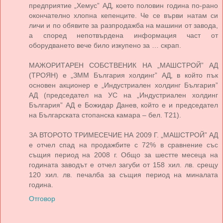
предприятие „Хемус” АД, което половин година по-рано
окончателно хлопна кепенците. Че се върви натам си
личи и по обявите за разпродажба на машини от завода,
а според непотвърдена информация част от
оборудването вече било изкупено за … скрап.
МАЖОРИТАРЕН СОБСТВЕНИК НА „МАШСТРОЙ” АД
(ТРОЯН) е „ЗММ България холдинг” АД, в който пък
основен акционер е „Индустриален холдинг България”
АД (председател на УС на „Индустриален холдинг
България” АД е Божидар Данев, който е и председател
на Българската стопанска камара – бел. Т21).
ЗА ВТОРОТО ТРИМЕСЕЧИЕ НА 2009 Г. „МАШСТРОЙ” АД
е отчел спад на продажбите с 72% в сравнение със
същия период на 2008 г. Общо за шестте месеца на
годината заводът е отчел загуби от 158 хил. лв. срещу
120 хил. лв. печалба за същия период на миналата
година.
Отговор