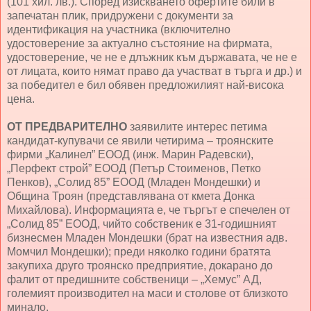
(101 хил. лв.). Според изискването офертите били в
запечатан плик, придружени с документи за
идентификация на участника (включително
удостоверение за актуално състояние на фирмата,
удостоверение, че не е длъжник към държавата, че не е
от лицата, които нямат право да участват в търга и др.) и
за победител е бил обявен предложилият най-висока
цена.
ОТ ПРЕДВАРИТЕЛНО
заявилите интерес петима
кандидат-купувачи се явили четирима – троянските
фирми „Калинел” ЕООД (инж. Марин Радевски),
„Перфект строй” ЕООД (Петър Стоименов, Петко
Пенков), „Солид 85” ЕООД (Младен Мондешки) и
Община Троян (представлявана от кмета Донка
Михайлова). Информацията е, че търгът е спечелен от
„Солид 85” ЕООД, чийто собственик е 31-годишният
бизнесмен Младен Мондешки (брат на известния адв.
Момчил Мондешки); преди няколко години братята
закупиха друго троянско предприятие, докарано до
фалит от предишните собственици – „Хемус” АД,
големият производител на маси и столове от близкото
минало.