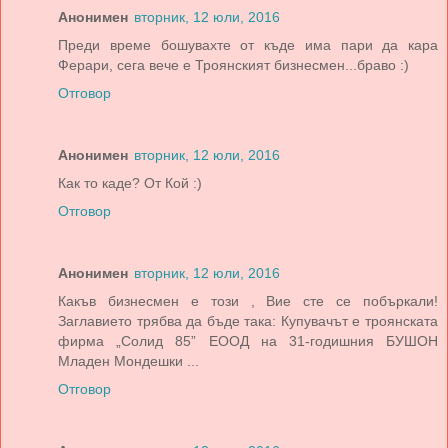
Анонимен
вторник, 12 юли, 2016
Преди време бошувахте от къде има пари да кара
Ферари, сега вече е Троянският бизнесмен...браво :)
Отговор
Анонимен
вторник, 12 юли, 2016
Как то каде? От Кой :)
Отговор
Анонимен
вторник, 12 юли, 2016
Какъв бизнесмен е този , Вие сте се побъркали!
Заглавието трябва да бъде така: Купувачът е троянската
фирма „Солид 85” ЕООД на 31-годишния БУШОН
Младен Мондешки ...
Отговор