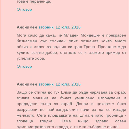
това е перачница.
Отговор
Анонимен
вторник, 12 юли, 2016
Мога само да кажа, че Младен Мондешки е прекрасен
бизнесмен със солиден опит познания който много
обича и милее за родния си град Троян. Престанете да
хулите всичко добро, стегнете се и вземете пример от
успелите хора.
Отговор
Анонимен
вторник, 12 юли, 2016
Защо се стигна до тук Елма да бъде нарязана за скраб,
всички машини да бъдат умишлено изпочупени и
предадени също за скраб. Допри и цеховете бяха
разрушени по най-вандалския начи за да се извади
желязото. Сега площадката на Елма е като гробница -
зловеща гледка. Няма нищо здраво освен
административната сграда, а тя е за събаряне също!