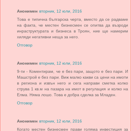
Анонимен
вторник, 12 юли, 2016
Това е типична българска черта, вместо да се радваме
на факта, че местен бизнесмен се опитва да възроди
инраструктурата и бизнеса в Троян, ние ще намерим
хиляди негативни неща за него.
Отговор
Анонимен
вторник, 12 юли, 2016
9-ти - Коментирам, че е без пари, защото е без пари. И
Машстрой е без пари. Виж малко какви са цени на имоти
в региона и извън него и сега направи сметка колко
струва 1 кв.м на пазара на имот в регулация и колко на
Елма. Няма лошо. Това е добра сделка за Младен.
Отговор
Анонимен
вторник, 12 юли, 2016
Когато местен бизнесмен прави голяма инвестиция за