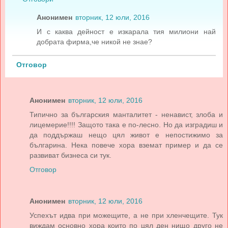
Анонимен
вторник, 12 юли, 2016
И с каква дейност е изкарала тия милиони най
добрата фирма,че никой не знае?
Отговор
Анонимен
вторник, 12 юли, 2016
Типично за българския манталитет - ненавист, злоба и
лицемерие!!!! Защото така е по-лесно. Но да изградиш и
да поддържаш нещо цял живот е непостижимо за
българина. Нека повече хора вземат пример и да се
развиват бизнеса си тук.
Отговор
Анонимен
вторник, 12 юли, 2016
Успехът идва при можещите, а не при хленчещите. Тук
виждам основно хора които по цял ден нищо друго не