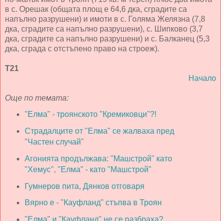
в с. Орешак (общата площ е 64,6 дка, сградите са
напълно разрушени) и имоти в с. Голяма Желязна (7,8
дка, сградите са напълно разрушени), с. Шипково (3,7
дка, сградите са напълно разрушени) и с. Балканец (5,3
дка, сграда с отстъпено право на строеж).
Т21
Начало
Още по темата:
"Елма" - троянското "Кремиковци"?!
Страдалците от "Елма" се жалваха пред
"Частен случай"
Агонията продължава: "Машстрой" като
"Хемус", "Елма" - като "Машстрой"
Гумнеров пита, Дянков отговаря
Вярно е - "Кауфланд" стъпва в Троян
"Елма" и "Кауфланд" не се разбраха?