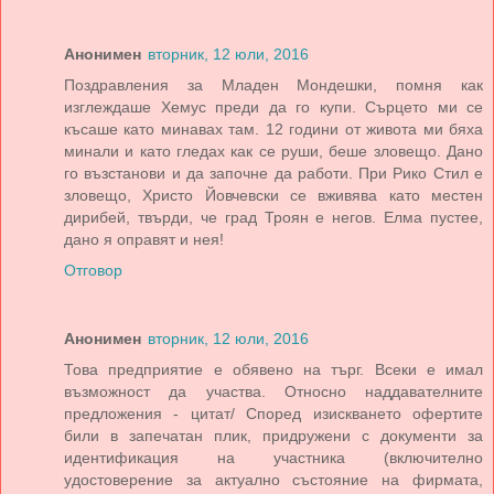
Анонимен
вторник, 12 юли, 2016
Поздравления за Младен Мондешки, помня как
изглеждаше Хемус преди да го купи. Сърцето ми се
късаше като минавах там. 12 години от живота ми бяха
минали и като гледах как се руши, беше зловещо. Дано
го възстанови и да започне да работи. При Рико Стил е
зловещо, Христо Йовчевски се вживява като местен
дирибей, твърди, че град Троян е негов. Елма пустее,
дано я оправят и нея!
Отговор
Анонимен
вторник, 12 юли, 2016
Това предприятие е обявено на търг. Всеки е имал
възможност да участва. Относно наддавателните
предложения - цитат/ Според изискването офертите
били в запечатан плик, придружени с документи за
идентификация на участника (включително
удостоверение за актуално състояние на фирмата,