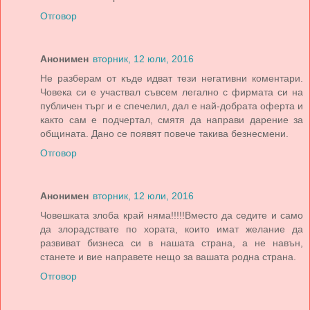
Отговор
Анонимен
вторник, 12 юли, 2016
Не разберам от къде идват тези негативни коментари.
Човека си е участвал съвсем легално с фирмата си на
публичен търг и е спечелил, дал е най-добрата оферта и
както сам е подчертал, смятя да направи дарение за
общината. Дано се появят повече такива безнесмени.
Отговор
Анонимен
вторник, 12 юли, 2016
Човешката злоба край няма!!!!!Вместо да седите и само
да злорадствате по хората, които имат желание да
развиват бизнеса си в нашата страна, а не навън,
станете и вие направете нещо за вашата родна страна.
Отговор