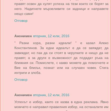
правят освен да хулят успеха на тези които се борят за
него. Надигнете мързеливите си задници и направете
нещо сами!
Отговор
Анонимен
вторник, 12 юли, 2016
" Разни хора, разни идеали! " е казал Алеко
Константинов. За едни идеалът е да се заяждат, да
завиждат, но пак да си стоят в черупките и нищо да не
правят, а за други е възможност да подадат ръка на
ближния си. Помислете, с какво можете да помогнете и
Вие на близък, познат или на случаен човек. Стига
интриги и злоба.
Отговор
Анонимен
вторник, 12 юли, 2016
Успехът е избор, както се казва в една реклама. Явно
момчето е направил правилния избор, на останалите им