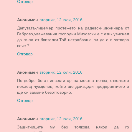
Отговор
Анонимен
вторник, 12 юли, 2016
Депутата-лицемер протежето на радевски,инжинера от
Габрово,уважавания господин Миховски е с език увиснал
до пъпа от близалки.Той нетрябваше ли да е в затвора
вече ?
Отговор
Анонимен
вторник, 12 юли, 2016
По-добре богат инвеститор на местна почва, отколкото
нехаещ чужденец, който ще доизцеди предприятието и
ще си замине безотговорно.
Отговор
Анонимен
вторник, 12 юли, 2016
Защитниците му без толкова някои да го