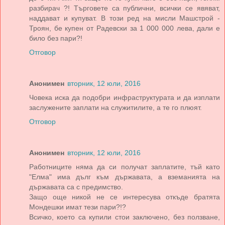
разбирач ?! Търговете са публични, всички се явяват,
наддават и купуват. В този ред на мисли Машстрой -
Троян, бе купен от Радевски за 1 000 000 лева, дали е
било без пари?!
Отговор
Анонимен
вторник, 12 юли, 2016
Човека иска да подобри инфраструктурата и да изплати
заслужените заплати на служитилите, а те го плюят.
Отговор
Анонимен
вторник, 12 юли, 2016
Работниците няма да си получат заплатите, тъй като
"Елма" има дълг към държавата, а вземанията на
държавата са с предимство.
Защо още никой не се интересува откъде братята
Мондешки имат тези пари?!?
Всичко, което са купили стои заключено, без ползване,