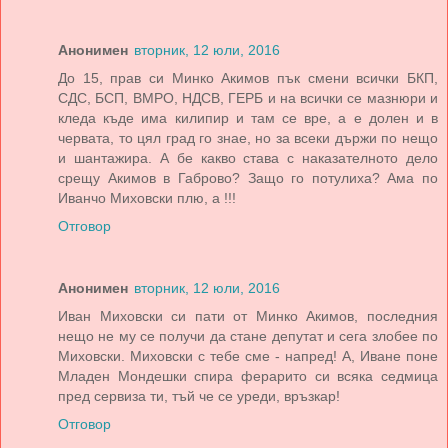
Анонимен
вторник, 12 юли, 2016
До 15, прав си Минко Акимов пък смени всички БКП,
СДС, БСП, ВМРО, НДСВ, ГЕРБ и на всички се мазнюри и
кледа къде има килипир и там се вре, а е долен и в
червата, то цял град го знае, но за всеки държи по нещо
и шантажира. А бе какво става с наказателното дело
срещу Акимов в Габрово? Защо го потулиха? Ама по
Иванчо Миховски плю, а !!!
Отговор
Анонимен
вторник, 12 юли, 2016
Иван Миховски си пати от Минко Акимов, последния
нещо не му се получи да стане депутат и сега злобее по
Миховски. Миховски с тебе сме - напред! А, Иване поне
Младен Мондешки спира ферарито си всяка седмица
пред сервиза ти, тъй че се уреди, връзкар!
Отговор