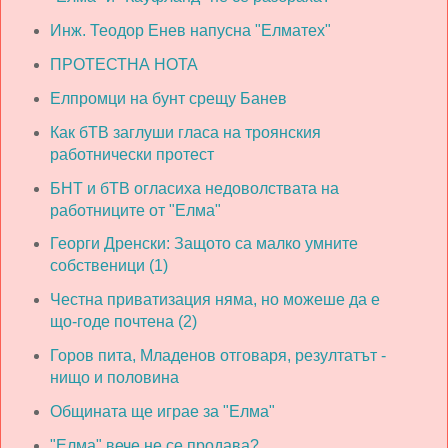
Инж. Теодор Енев напусна "Елматех"
ПРОТЕСТНА НОТА
Елпромци на бунт срещу Банев
Как бТВ заглуши гласа на троянския
работнически протест
БНТ и бТВ огласиха недоволствата на
работниците от "Елма"
Георги Дренски: Защото са малко умните
собственици (1)
Честна приватизация няма, но можеше да е
що-годе почтена (2)
Горов пита, Младенов отговаря, резултатът -
нищо и половина
Общината ще играе за "Елма"
"Елма" вече не се продава?