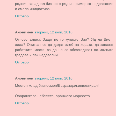
родния западнал бизнес е рядък пример за подражание
и смела инициатива.
Отговор
Анонимен
вторник, 12 юли, 2016
Отново завист. Защо не го купихте Вие? Яд ли Вие ,
аааа? Опитват се да дадат хляб на хората, да запазят
работните места, за да не се обезлюдяват по-малките
градове и пак недоволни.
Отговор
Анонимен
вторник, 12 юли, 2016
Местен млад бизнесмен!Възраждал,инвестирал!
Оооранжево небееето, оранжево морееето....
Отговор