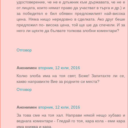
удостоверение, че не е длъжник към държавата, че не е
от лицата, които нямат право да участват в търга и др.) и
за победител е бил обявен предложилият най-висока
цена. Няма нищо нередовно в сделката. Ако друг беше
предложил по- висока цена, той ще ше да спечели. И за
него ли щяхте да бълвате толкова злобни коментари?
Отговор
Анонимен
вторник, 12 юли, 2016
Колко злоба има на тоя свят, Боже! Запитахте ли се,
какво направихте Вие за родните си места?
Отговор
Анонимен
вторник, 12 юли, 2016
За това сме на тоя хал. Направи някой нещо хубаво и
веднага коментари - Гледай го тоя, кара кола - еми кара
има книжка и кара.