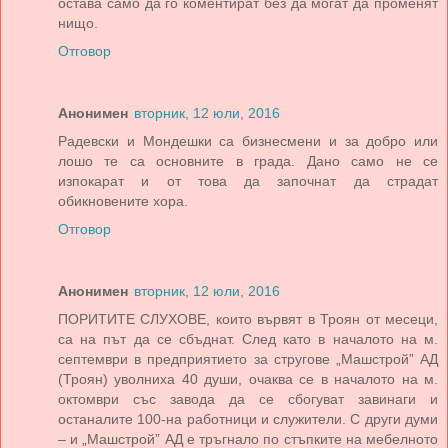
остава само да го коментират без да могат да променят
нищо.
Отговор
Анонимен
вторник, 12 юли, 2016
Радевски и Мондешки са бизнесмени и за добро или
лошо те са основните в града. Дано само не се
изпокарат и от това да започнат да страдат
обикновените хора.
Отговор
Анонимен
вторник, 12 юли, 2016
ПОРИТИТЕ СЛУХОВЕ, които вървят в Троян от месеци,
са на път да се сбъднат. След като в началото на м.
септември в предприятието за стругове „Машстрой” АД
(Троян) уволниха 40 души, очаква се в началото на м.
октомври със завода да се сбогуват завинаги и
останалите 100-на работници и служители. С други думи
– и „Машстрой” АД е тръгнало по стъпките на мебелното