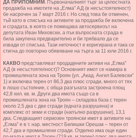
ДА ПРИПОМНИМ
. Първоначалният търг за цялостната
продажба на имотите на „Елма” АД (в несъстоятелност)
бе насрочен за 7 март 2016 г. Но след това бе отменен,
тъй като в списъка на активите за продажба бе включена
и сградата, в която се помещава автосервизът на
депутата Иван Миховски, а пък въпросната сграда е
била закупена предварително и би трябвало да се
извади от списъка. Тази неточност е коригирана и така се
стигна до повторно обявяване на търга за 11 юли 2016 г.
КАКВО
представляват продадените активи на „Елма”
АД (в несъстоятелност)? Основният имот се намира в
промишлената зона на Троян (ул. „Акад. Ангел Балевски”
1) и включва терен от 86,3 дка плюс сгради, много от тях
в лошо състояние, с обща разгъната застроена площ
42,8 хил. кв. м. Други два имота също са в
промишлената зона на Троян – складова база с терен
около 2,5 дка с две сгради (едната разрушена) и
комплекс от земи и сгради (напълно разрушени), 13,1
дка. Следващият сериозен троянски имот в активите на
„Елма” е в т. нар. местност Белишки Орешак – терен от
42,7 дка и промишлени сгради. Отделно има още един
по-малък имот в Троян (719 кв. м терен) плюс два имота