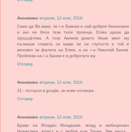
Анонимен
вторник, 12 юли, 2016
Само да Ви кажа, че г-н Бавнев е най-добрия бизнесмен
и ако не бяха тези тъпи троянци, Елма щеше да
процъфтява. А този Акимов докато беше кмет му
пълнеше главата си какви ли не глупости и той е
виновен за фалита на Елма, а не г-н Николай Банев.
Проблева на г-н Банев е в добротата му.
Отговор
Анонимен
вторник, 12 юли, 2016
31 - потърси в google, за нови отговори.
Отговор
Анонимен
вторник, 12 юли, 2016
Браво на Младен Мондешки, млад и амбициозен
бизнесмен, юрист и с любов към Троян. Две неща ,