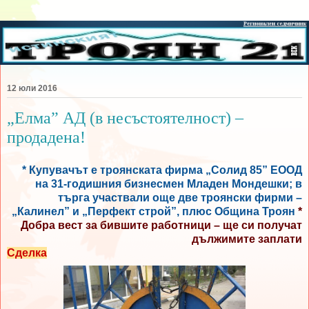
12 юли 2016
„Елма” АД (в несъстоятелност) –
продадена!
* Купувачът е троянската фирма „Солид 85” ЕООД
на 31-годишния бизнесмен Младен Мондешки; в
търга участвали още две троянски фирми –
„Калинел” и „Перфект строй”, плюс Община Троян
*
Добра вест за бившите работници – ще си получат
дължимите заплати
Сделка