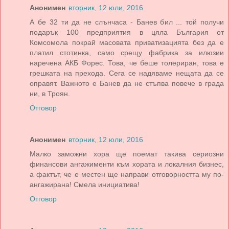
Анонимен
вторник, 12 юли, 2016
А бе 32 ти да не слънчаса - Банев бил ... той получи
подарък 100 предприятия в цяла България от
Комсомола покрай масовата приватизацията без да е
платил стотинка, само срещу фабрика за илюзии
наречена АКБ Форес. Това, че беше толериран, това е
грешката на прехода. Сега се надяваме нещата да се
оправят. Важното е Банев да не стъпва повече в града
ни, в Троян.
Отговор
Анонимен
вторник, 12 юли, 2016
Малко заможни хора ще поемат такива сериозни
финансови ангажименти към хората и локалния бизнес,
а фактът, че е местен ще направи отговорността му по-
ангажирана! Смела инициатива!
Отговор