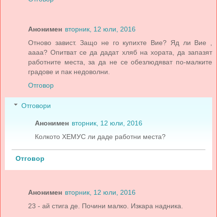
Анонимен
вторник, 12 юли, 2016
Отново завист. Защо не го купихте Вие? Яд ли Вие ,
аааа? Опитват се да дадат хляб на хората, да запазят
работните места, за да не се обезлюдяват по-малките
градове и пак недоволни.
Отговор
Отговори
Анонимен
вторник, 12 юли, 2016
Колкото ХЕМУС ли даде работни места?
Отговор
Анонимен
вторник, 12 юли, 2016
23 - ай стига де. Почини малко. Изкара надника.