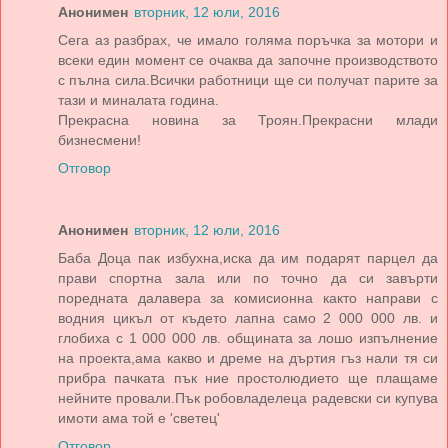
Анонимен
вторник, 12 юли, 2016
Сега аз разбрах, че имало голяма поръчка за мотори и
всеки един момент се очаква да започне производството
с пълна сила.Всички работници ще си получат парите за
тази и миналата година.
Прекрасна новина за Троян.Прекрасни млади
бизнесмени!
Отговор
Анонимен
вторник, 12 юли, 2016
Баба Доца пак избухна,иска да им подарят парцел да
прави спортна зала или по точно да си завърти
поредната далавера за комисионна както направи с
водния цикъл от където лапна само 2 000 000 лв. и
глобиха с 1 000 000 лв. общината за лошо изпълнение
на проекта,ама какво и дреме на дъртия гъз нали тя си
прибра пачката пък ние простолюдието ще плащаме
нейните провали.Пък робовладелеца радевски си купува
имоти ама той е 'светец'
Отговор