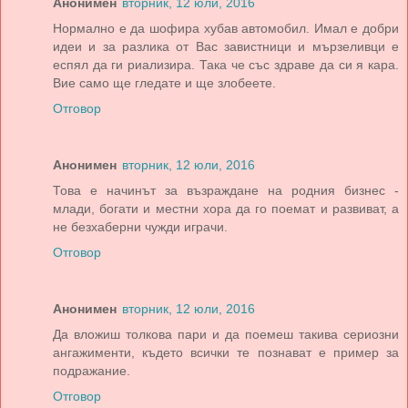
Анонимен
вторник, 12 юли, 2016
Нормално е да шофира хубав автомобил. Имал е добри
идеи и за разлика от Вас завистници и мързеливци е
еспял да ги риализира. Така че със здраве да си я кара.
Вие само ще гледате и ще злобеете.
Отговор
Анонимен
вторник, 12 юли, 2016
Това е начинът за възраждане на родния бизнес -
млади, богати и местни хора да го поемат и развиват, а
не безхаберни чужди играчи.
Отговор
Анонимен
вторник, 12 юли, 2016
Да вложиш толкова пари и да поемеш такива сериозни
ангажименти, където всички те познават е пример за
подражание.
Отговор