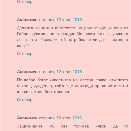
Отговор
Анонимен
вторник, 12 юли, 2016
Депутата-лицемер протежето на радевски,инжинера от
Габрово,уважавания господин Миховски е с език увиснал
до пъпа от близалки.Той нетрябваше ли да е в затвора
вече ?
Отговор
Анонимен
вторник, 12 юли, 2016
По-добре богат инвеститор на местна почва, отколкото
нехаещ чужденец, който ще доизцеди предприятието и
ще си замине безотговорно.
Отговор
Анонимен
вторник, 12 юли, 2016
Защитниците му без толкова някои да го