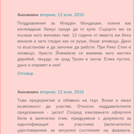
Анонимен
вторник, 12 юли, 2016
Поздравления за Младен Мондешки, помня как
изглеждаше Хемус преди да го купи. Сърцето ми се
късаше като минавах там. 12 години от живота ми бяха
минали и като гледах как се руши, беше зловещо. Дано
го възстанови и да започне да работи. При Рико Стил е
зловещо, Христо Йовчевски се вживява като местен
дирибей, твърди, че град Троян е негов. Елма пустее,
дано я оправят и нея!
Отговор
Анонимен
вторник, 12 юли, 2016
Това предприятие е обявено на търг. Всеки е имал
възможност да участва. Относно наддавателните
предложения - цитат/ Според изискването офертите
били в запечатан плик, придружени с документи за
идентификация на участника (включително
удостоверение за актуално състояние на фирмата,