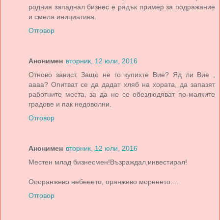
родния западнал бизнес е рядък пример за подражание
и смела инициатива.
Отговор
Анонимен
вторник, 12 юли, 2016
Отново завист. Защо не го купихте Вие? Яд ли Вие ,
аааа? Опитват се да дадат хляб на хората, да запазят
работните места, за да не се обезлюдяват по-малките
градове и пак недоволни.
Отговор
Анонимен
вторник, 12 юли, 2016
Местен млад бизнесмен!Възраждал,инвестирал!
Оооранжево небееето, оранжево морееето....
Отговор