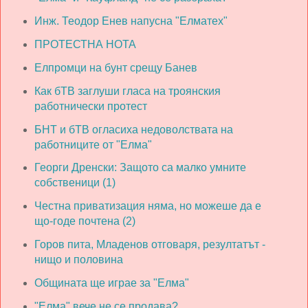
Инж. Теодор Енев напусна "Елматех"
ПРОТЕСТНА НОТА
Елпромци на бунт срещу Банев
Как бТВ заглуши гласа на троянския
работнически протест
БНТ и бТВ огласиха недоволствата на
работниците от "Елма"
Георги Дренски: Защото са малко умните
собственици (1)
Честна приватизация няма, но можеше да е
що-годе почтена (2)
Горов пита, Младенов отговаря, резултатът -
нищо и половина
Общината ще играе за "Елма"
"Елма" вече не се продава?