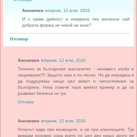
Анонимен
вторник, 12 юли, 2016
И с каква дейност е изкарала тия милиони най
добрата фирма,че никой не знае?
Отговор
Анонимен
вторник, 12 юли, 2016
Типично за българския манталитет - ненавист, злоба и
лицемерие!!!! Защото така е по-лесно. Но да изградиш и
да поддържаш нещо цял живот е непостижимо за
българина. Нека повече хора вземат пример и да се
развиват бизнеса си тук.
Отговор
Анонимен
вторник, 12 юли, 2016
Успехът идва при можещите, а не при хленчещите. Тук
виждам основно хора които по цял ден нищо друго не