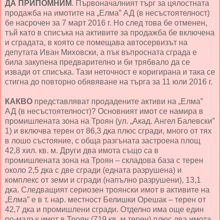
ДА ПРИПОМНИМ
. Първоначалният търг за цялостната
продажба на имотите на „Елма” АД (в несъстоятелност)
бе насрочен за 7 март 2016 г. Но след това бе отменен,
тъй като в списъка на активите за продажба бе включена
и сградата, в която се помещава автосервизът на
депутата Иван Миховски, а пък въпросната сграда е
била закупена предварително и би трябвало да се
извади от списъка. Тази неточност е коригирана и така се
стигна до повторно обявяване на търга за 11 юли 2016 г.
КАКВО
представляват продадените активи на „Елма”
АД (в несъстоятелност)? Основният имот се намира в
промишлената зона на Троян (ул. „Акад. Ангел Балевски”
1) и включва терен от 86,3 дка плюс сгради, много от тях
в лошо състояние, с обща разгъната застроена площ
42,8 хил. кв. м. Други два имота също са в
промишлената зона на Троян – складова база с терен
около 2,5 дка с две сгради (едната разрушена) и
комплекс от земи и сгради (напълно разрушени), 13,1
дка. Следващият сериозен троянски имот в активите на
„Елма” е в т. нар. местност Белишки Орешак – терен от
42,7 дка и промишлени сгради. Отделно има още един
по-малък имот в Троян (719 кв. м терен) плюс два имота