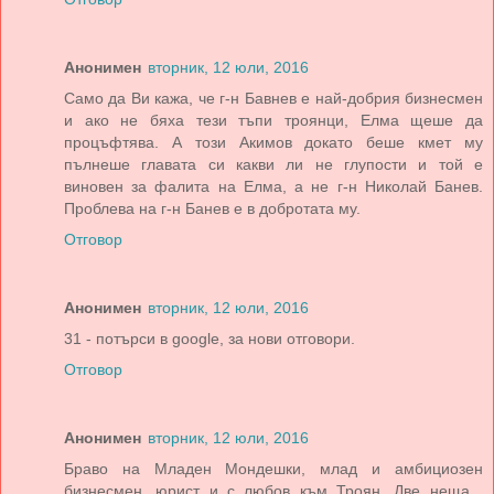
Анонимен
вторник, 12 юли, 2016
Само да Ви кажа, че г-н Бавнев е най-добрия бизнесмен
и ако не бяха тези тъпи троянци, Елма щеше да
процъфтява. А този Акимов докато беше кмет му
пълнеше главата си какви ли не глупости и той е
виновен за фалита на Елма, а не г-н Николай Банев.
Проблева на г-н Банев е в добротата му.
Отговор
Анонимен
вторник, 12 юли, 2016
31 - потърси в google, за нови отговори.
Отговор
Анонимен
вторник, 12 юли, 2016
Браво на Младен Мондешки, млад и амбициозен
бизнесмен, юрист и с любов към Троян. Две неща ,