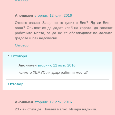
Анонимен
вторник, 12 юли, 2016
Отново завист. Защо не го купихте Вие? Яд ли Вие ,
аааа? Опитват се да дадат хляб на хората, да запазят
работните места, за да не се обезлюдяват по-малките
градове и пак недоволни.
Отговор
Отговори
Анонимен
вторник, 12 юли, 2016
Колкото ХЕМУС ли даде работни места?
Отговор
Анонимен
вторник, 12 юли, 2016
23 - ай стига де. Почини малко. Изкара надника.