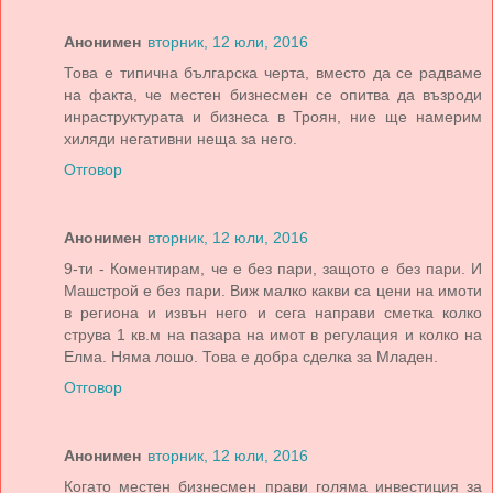
Анонимен
вторник, 12 юли, 2016
Това е типична българска черта, вместо да се радваме
на факта, че местен бизнесмен се опитва да възроди
инраструктурата и бизнеса в Троян, ние ще намерим
хиляди негативни неща за него.
Отговор
Анонимен
вторник, 12 юли, 2016
9-ти - Коментирам, че е без пари, защото е без пари. И
Машстрой е без пари. Виж малко какви са цени на имоти
в региона и извън него и сега направи сметка колко
струва 1 кв.м на пазара на имот в регулация и колко на
Елма. Няма лошо. Това е добра сделка за Младен.
Отговор
Анонимен
вторник, 12 юли, 2016
Когато местен бизнесмен прави голяма инвестиция за