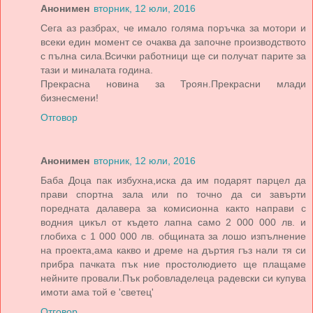
Анонимен
вторник, 12 юли, 2016
Сега аз разбрах, че имало голяма поръчка за мотори и
всеки един момент се очаква да започне производството
с пълна сила.Всички работници ще си получат парите за
тази и миналата година.
Прекрасна новина за Троян.Прекрасни млади
бизнесмени!
Отговор
Анонимен
вторник, 12 юли, 2016
Баба Доца пак избухна,иска да им подарят парцел да
прави спортна зала или по точно да си завърти
поредната далавера за комисионна както направи с
водния цикъл от където лапна само 2 000 000 лв. и
глобиха с 1 000 000 лв. общината за лошо изпълнение
на проекта,ама какво и дреме на дъртия гъз нали тя си
прибра пачката пък ние простолюдието ще плащаме
нейните провали.Пък робовладелеца радевски си купува
имоти ама той е 'светец'
Отговор