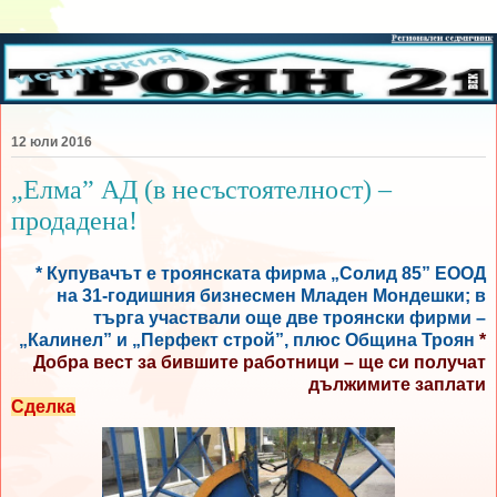
12 юли 2016
„Елма” АД (в несъстоятелност) –
продадена!
* Купувачът е троянската фирма „Солид 85” ЕООД
на 31-годишния бизнесмен Младен Мондешки; в
търга участвали още две троянски фирми –
„Калинел” и „Перфект строй”, плюс Община Троян
*
Добра вест за бившите работници – ще си получат
дължимите заплати
Сделка