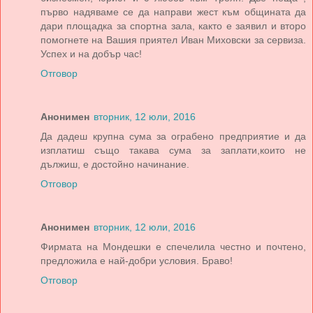
първо надяваме се да направи жест към общината да
дари площадка за спортна зала, както е заявил и второ
помогнете на Вашия приятел Иван Миховски за сервиза.
Успех и на добър час!
Отговор
Анонимен
вторник, 12 юли, 2016
Да дадеш крупна сума за ограбено предприятие и да
изплатиш също такава сума за заплати,които не
дължиш, е достойно начинание.
Отговор
Анонимен
вторник, 12 юли, 2016
Фирмата на Мондешки е спечелила честно и почтено,
предложила е най-добри условия. Браво!
Отговор