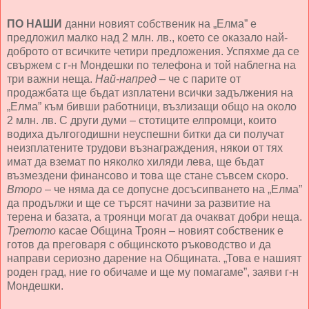
ПО НАШИ
данни новият собственик на „Елма” е
предложил малко над 2 млн. лв., което се оказало най-
доброто от всичките четири предложения. Успяхме да се
свържем с г-н Мондешки по телефона и той наблегна на
три важни неща.
Най-напред
– че с парите от
продажбата ще бъдат изплатени всички задължения на
„Елма” към бивши работници, възлизащи общо на около
2 млн. лв. С други думи – стотиците елпромци, които
водиха дългогодишни неуспешни битки да си получат
неизплатените трудови възнаграждения, някои от тях
имат да вземат по няколко хиляди лева, ще бъдат
възмездени финансово и това ще стане съвсем скоро.
Второ
– че няма да се допусне досъсипването на „Елма”
да продължи и ще се търсят начини за развитие на
терена и базата, а троянци могат да очакват добри неща.
Третото
касае Община Троян – новият собственик е
готов да преговаря с общинското ръководство и да
направи сериозно дарение на Общината. „Това е нашият
роден град, ние го обичаме и ще му помагаме”, заяви г-н
Мондешки.