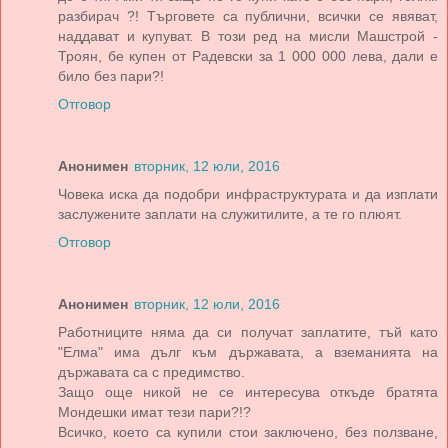
разбирач ?! Търговете са публични, всички се явяват,
наддават и купуват. В този ред на мисли Машстрой -
Троян, бе купен от Радевски за 1 000 000 лева, дали е
било без пари?!
Отговор
Анонимен
вторник, 12 юли, 2016
Човека иска да подобри инфраструктурата и да изплати
заслужените заплати на служитилите, а те го плюят.
Отговор
Анонимен
вторник, 12 юли, 2016
Работниците няма да си получат заплатите, тъй като
"Елма" има дълг към държавата, а вземанията на
държавата са с предимство.
Защо още никой не се интересува откъде братята
Мондешки имат тези пари?!?
Всичко, което са купили стои заключено, без ползване,