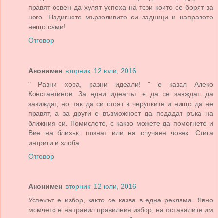
правят освен да хулят успеха на тези които се борят за
него. Надигнете мързеливите си задници и направете
нещо сами!
Отговор
Анонимен
вторник, 12 юли, 2016
" Разни хора, разни идеали! " е казал Алеко
Константинов. За едни идеалът е да се заяждат, да
завиждат, но пак да си стоят в черупките и нищо да не
правят, а за други е възможност да подадат ръка на
ближния си. Помислете, с какво можете да помогнете и
Вие на близък, познат или на случаен човек. Стига
интриги и злоба.
Отговор
Анонимен
вторник, 12 юли, 2016
Успехът е избор, както се казва в една реклама. Явно
момчето е направил правилния избор, на останалите им