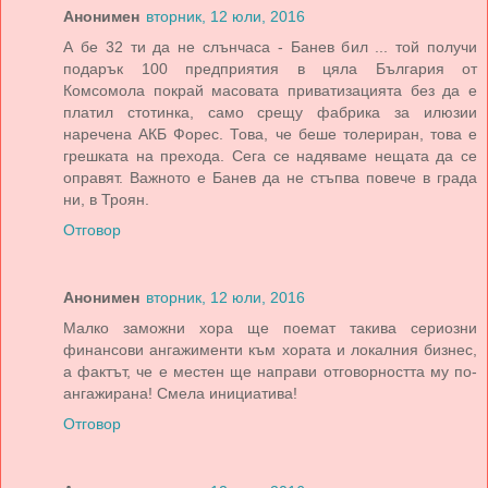
Анонимен
вторник, 12 юли, 2016
А бе 32 ти да не слънчаса - Банев бил ... той получи
подарък 100 предприятия в цяла България от
Комсомола покрай масовата приватизацията без да е
платил стотинка, само срещу фабрика за илюзии
наречена АКБ Форес. Това, че беше толериран, това е
грешката на прехода. Сега се надяваме нещата да се
оправят. Важното е Банев да не стъпва повече в града
ни, в Троян.
Отговор
Анонимен
вторник, 12 юли, 2016
Малко заможни хора ще поемат такива сериозни
финансови ангажименти към хората и локалния бизнес,
а фактът, че е местен ще направи отговорността му по-
ангажирана! Смела инициатива!
Отговор