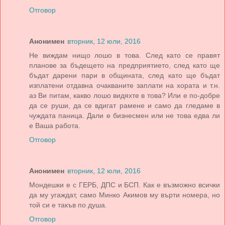
Отговор
Анонимен
вторник, 12 юли, 2016
Не виждам нищо лошо в това. След като се правят
планове за бъдещето на предприятието, след като ще
бъдат дарени пари в общината, след като ще бъдат
изплатени отдавна очакваните заплати на хората и т.н.
аз Ви питам, какво лошо видяхте в това? Или е по-добре
да се руши, да се вдигат рамене и само да гледаме в
чуждата паница. Дали е бизнесмен или не това едва ли
е Ваша работа.
Отговор
Анонимен
вторник, 12 юли, 2016
Мондешки е с ГЕРБ, ДПС и БСП. Как е възможно всички
да му угаждат, само Минко Акимов му върти номера, но
той си е такъв по душа.
Отговор