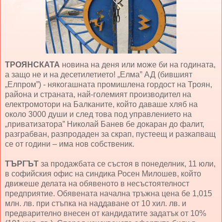
ТРОЯНСКАТА
новина на деня или може би на годината,
а защо не и на десетилетието! „Елма” АД (бившият
„Елпром”) - някогашната промишлена гордост на Троян,
района и страната, най-големият производител на
електромотори на Балканите, който даваше хляб на
около 3000 души и след това под управлението на
„приватизатора” Николай Банев бе докаран до фалит,
разграбван, разпродаден за скрап, пустеещ и разкапващ
се от години – има нов собственик.
ТЪРГЪТ
за продажбата се състоя в понеделник, 11 юли,
в софийския офис на синдика Росен Милошев, който
движеше делата на обявеното в несъстоятелност
предприятие. Обявената начална тръжна цена бе 1,015
млн. лв. при стъпка на наддаване от 10 хил. лв. и
предварително внесен от кандидатите задатък от 10%