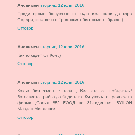
Анонимен
вторник, 12 юли, 2016
Преди време бошувахте от къде има пари да кара
Ферари, сега вече е Троянският бизнесмен...браво :)
Отговор
Анонимен
вторник, 12 юли, 2016
Как то каде? От Кой :)
Отговор
Анонимен
вторник, 12 юли, 2016
Какъв бизнесмен е този , Вие сте се побъркали!
Заглавието трябва да бъде така: Купувачът е троянската
фирма „Солид 85” ЕООД на 31-годишния БУШОН
Младен Мондешки ...
Отговор