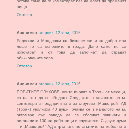
остава само да го коментират без да могат да променят
нищо.
Отговор
Анонимен
вторник, 12 юли, 2016
Радевски и Мондешки са бизнесмени и за добро или
лошо те са основните в града. Дано само не се
изпокарат и от това да започнат да страдат
обикновените хора.
Отговор
Анонимен
вторник, 12 юли, 2016
ПОРИТИТЕ СЛУХОВЕ, които вървят в Троян от месеци,
са на път да се сбъднат. След като в началото на м.
септември в предприятието за стругове „Машстрой” АД
(Троян) уволниха 40 души, очаква се в началото на м.
октомври със завода да се сбогуват завинаги и
останалите 100-на работници и служители. С други думи
– и „Машстрой” АД е тръгнало по стъпките на мебелното