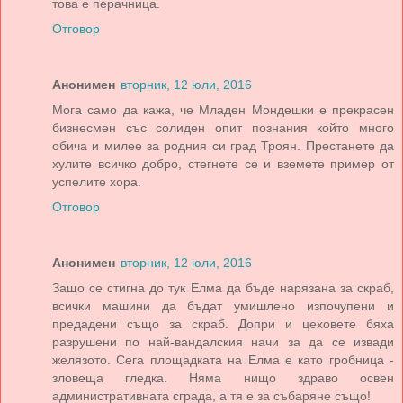
това е перачница.
Отговор
Анонимен
вторник, 12 юли, 2016
Мога само да кажа, че Младен Мондешки е прекрасен
бизнесмен със солиден опит познания който много
обича и милее за родния си град Троян. Престанете да
хулите всичко добро, стегнете се и вземете пример от
успелите хора.
Отговор
Анонимен
вторник, 12 юли, 2016
Защо се стигна до тук Елма да бъде нарязана за скраб,
всички машини да бъдат умишлено изпочупени и
предадени също за скраб. Допри и цеховете бяха
разрушени по най-вандалския начи за да се извади
желязото. Сега площадката на Елма е като гробница -
зловеща гледка. Няма нищо здраво освен
административната сграда, а тя е за събаряне също!