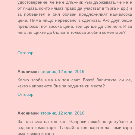
удостоверение, че не е длъжник към държавата, че не е
от лицата, които нямат право да участват в търга и др.) и
за победител е бил обявен предложилият най-висока
цена. Няма нищо нередовно в сделката. Ако друг беше
предложил по- висока цена, той ще ше да спечели. И за
него ли щяхте да бълвате толкова злобни коментари?
Отговор
Анонимен
вторник, 12 юли, 2016
Колко злоба има на тоя свят, Боже! Запитахте ли се,
какво направихте Вие за родните си места?
Отговор
Анонимен
вторник, 12 юли, 2016
За това сме на тоя хал. Направи някой нещо хубаво и
веднага коментари - Гледай го тоя, кара кола - еми кара
има книжка и кара.