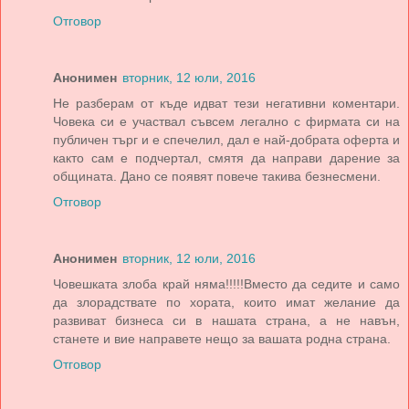
Отговор
Анонимен
вторник, 12 юли, 2016
Не разберам от къде идват тези негативни коментари.
Човека си е участвал съвсем легално с фирмата си на
публичен търг и е спечелил, дал е най-добрата оферта и
както сам е подчертал, смятя да направи дарение за
общината. Дано се появят повече такива безнесмени.
Отговор
Анонимен
вторник, 12 юли, 2016
Човешката злоба край няма!!!!!Вместо да седите и само
да злорадствате по хората, които имат желание да
развиват бизнеса си в нашата страна, а не навън,
станете и вие направете нещо за вашата родна страна.
Отговор