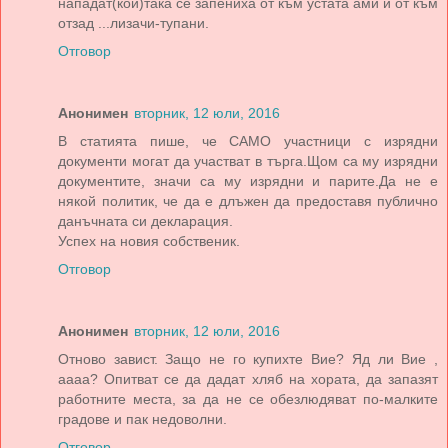
нападат(кой)така се запениха от към устата ами и от към
отзад ...лизачи-тупани.
Отговор
Анонимен
вторник, 12 юли, 2016
В статията пише, че САМО участници с изрядни
документи могат да участват в търга.Щом са му изрядни
документите, значи са му изрядни и парите.Да не е
някой политик, че да е длъжен да предоставя публично
данъчната си декларация.
Успех на новия собственик.
Отговор
Анонимен
вторник, 12 юли, 2016
Отново завист. Защо не го купихте Вие? Яд ли Вие ,
аааа? Опитват се да дадат хляб на хората, да запазят
работните места, за да не се обезлюдяват по-малките
градове и пак недоволни.
Отговор