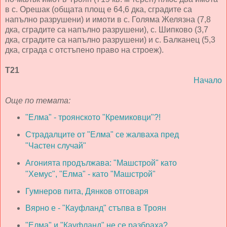
в с. Орешак (общата площ е 64,6 дка, сградите са
напълно разрушени) и имоти в с. Голяма Желязна (7,8
дка, сградите са напълно разрушени), с. Шипково (3,7
дка, сградите са напълно разрушени) и с. Балканец (5,3
дка, сграда с отстъпено право на строеж).
Т21
Начало
Още по темата:
"Елма" - троянското "Кремиковци"?!
Страдалците от "Елма" се жалваха пред
"Частен случай"
Агонията продължава: "Машстрой" като
"Хемус", "Елма" - като "Машстрой"
Гумнеров пита, Дянков отговаря
Вярно е - "Кауфланд" стъпва в Троян
"Елма" и "Кауфланд" не се разбраха?