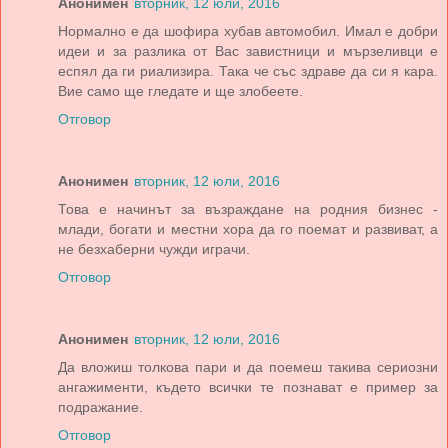
Анонимен
вторник, 12 юли, 2016
Нормално е да шофира хубав автомобил. Имал е добри
идеи и за разлика от Вас завистници и мързеливци е
еспял да ги риализира. Така че със здраве да си я кара.
Вие само ще гледате и ще злобеете.
Отговор
Анонимен
вторник, 12 юли, 2016
Това е начинът за възраждане на родния бизнес -
млади, богати и местни хора да го поемат и развиват, а
не безхаберни чужди играчи.
Отговор
Анонимен
вторник, 12 юли, 2016
Да вложиш толкова пари и да поемеш такива сериозни
ангажименти, където всички те познават е пример за
подражание.
Отговор