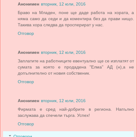
Анонимен
вторник, 12 юли, 2016
Браво на Младен, поне ще даде работа на хората, а
няма само да седи и да коментира без да прави нищо.
Такива хора следва да просперират у нас.
Отговор
Анонимен
вторник, 12 юли, 2016
Заплатите на работниците евентуално ще се изплатят от
сумата за която е продадена "Елма" АД (н),а не
допълнително от новия собственик.
Отговор
Анонимен
вторник, 12 юли, 2016
Фирмата е сред най-добрите в региона. Напълно
заслужава да спечели търга. Успех!
Отговор
Отговори