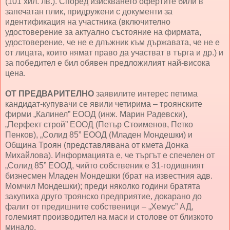
(101 хил. лв.). Според изискването офертите били в
запечатан плик, придружени с документи за
идентификация на участника (включително
удостоверение за актуално състояние на фирмата,
удостоверение, че не е длъжник към държавата, че не е
от лицата, които нямат право да участват в търга и др.) и
за победител е бил обявен предложилият най-висока
цена.
ОТ ПРЕДВАРИТЕЛНО
заявилите интерес петима
кандидат-купувачи се явили четирима – троянските
фирми „Калинел” ЕООД (инж. Марин Радевски),
„Перфект строй” ЕООД (Петър Стоименов, Петко
Пенков), „Солид 85” ЕООД (Младен Мондешки) и
Община Троян (представлявана от кмета Донка
Михайлова). Информацията е, че търгът е спечелен от
„Солид 85” ЕООД, чийто собственик е 31-годишният
бизнесмен Младен Мондешки (брат на известния адв.
Момчил Мондешки); преди няколко години братята
закупиха друго троянско предприятие, докарано до
фалит от предишните собственици – „Хемус” АД,
големият производител на маси и столове от близкото
минало.