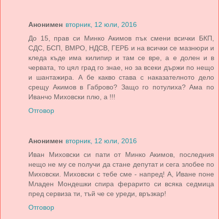
Анонимен
вторник, 12 юли, 2016
До 15, прав си Минко Акимов пък смени всички БКП,
СДС, БСП, ВМРО, НДСВ, ГЕРБ и на всички се мазнюри и
кледа къде има килипир и там се вре, а е долен и в
червата, то цял град го знае, но за всеки държи по нещо
и шантажира. А бе какво става с наказателното дело
срещу Акимов в Габрово? Защо го потулиха? Ама по
Иванчо Миховски плю, а !!!
Отговор
Анонимен
вторник, 12 юли, 2016
Иван Миховски си пати от Минко Акимов, последния
нещо не му се получи да стане депутат и сега злобее по
Миховски. Миховски с тебе сме - напред! А, Иване поне
Младен Мондешки спира ферарито си всяка седмица
пред сервиза ти, тъй че се уреди, връзкар!
Отговор