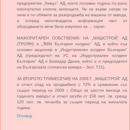
предприятие „Хемус” АД, което половин година по-рано
окончателно хлопна кепенците. Че се върви натам си
личи и по обявите за разпродажба на машини от завода,
а според непотвърдена информация част от
оборудването вече било изкупено за … скрап.
МАЖОРИТАРЕН СОБСТВЕНИК НА „МАШСТРОЙ” АД
(ТРОЯН) е „ЗММ България холдинг” АД, в който пък
основен акционер е „Индустриален холдинг България”
АД (председател на УС на „Индустриален холдинг
България” АД е Божидар Данев, който е и председател
на Българската стопанска камара – бел. Т21).
ЗА ВТОРОТО ТРИМЕСЕЧИЕ НА 2009 Г. „МАШСТРОЙ” АД
е отчел спад на продажбите с 72% в сравнение със
същия период на 2008 г. Общо за шестте месеца на
годината заводът е отчел загуби от 158 хил. лв. срещу
120 хил. лв. печалба за същия период на миналата
година.
Отговор