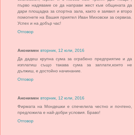
първо надяваме се да направи жест към общината да
дари площадка за спортна зала, както е заявил и второ
помогнете на Вашия приятел Иван Миховски за сервиза.
Успех и на добър час!
Отговор
Анонимен
вторник, 12 юли, 2016
Да дадеш крупна сума за ограбено предприятие и да
изплатиш също такава сума за заплати,които не
дължиш, е достойно начинание.
Отговор
Анонимен
вторник, 12 юли, 2016
Фирмата на Мондешки е спечелила честно и почтено,
предложила е най-добри условия. Браво!
Отговор