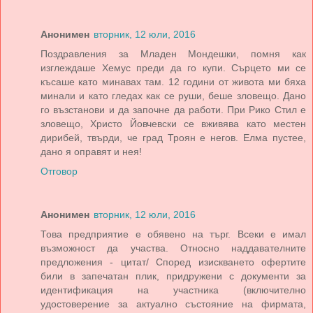
Анонимен
вторник, 12 юли, 2016
Поздравления за Младен Мондешки, помня как
изглеждаше Хемус преди да го купи. Сърцето ми се
късаше като минавах там. 12 години от живота ми бяха
минали и като гледах как се руши, беше зловещо. Дано
го възстанови и да започне да работи. При Рико Стил е
зловещо, Христо Йовчевски се вживява като местен
дирибей, твърди, че град Троян е негов. Елма пустее,
дано я оправят и нея!
Отговор
Анонимен
вторник, 12 юли, 2016
Това предприятие е обявено на търг. Всеки е имал
възможност да участва. Относно наддавателните
предложения - цитат/ Според изискването офертите
били в запечатан плик, придружени с документи за
идентификация на участника (включително
удостоверение за актуално състояние на фирмата,