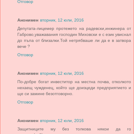
Отговор
Анонимен
вторник, 12 юли, 2016
Депутата-лицемер протежето на радевски,инжинера от
Габрово,уважавания господин Миховски е с език увиснал
до пъпа от близалки.Той нетрябваше ли да е в затвора
вече ?
Отговор
Анонимен
вторник, 12 юли, 2016
По-добре богат инвеститор на местна почва, отколкото
нехаещ чужденец, който ще доизцеди предприятието и
ще си замине безотговорно.
Отговор
Анонимен
вторник, 12 юли, 2016
Защитниците му без толкова някои да го