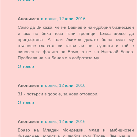
Анонимен
вторник, 12 юли, 2016
Само да Ви кажа, че г-н Бавнев е най-добрия бизнесмен
и ако не бяха тези тъпи троянци, Елма щеше да
процъфтява. А този Акимов докато беше кмет му
пълнеше главата си какви ли не глупости и той е
виновен за фалита на Елма, а не г-н Николай Банев.
Проблева на г-н Банев е в добротата му.
Отговор
Анонимен
вторник, 12 юли, 2016
31 - потърси в google, за нови отговори.
Отговор
Анонимен
вторник, 12 юли, 2016
Браво на Младен Мондешки, млад и амбициозен
бизнесмен, юрист и с любов към Троян. Две неща ,