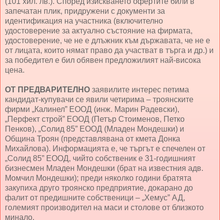
(101 хил. лв.). Според изискването офертите били в
запечатан плик, придружени с документи за
идентификация на участника (включително
удостоверение за актуално състояние на фирмата,
удостоверение, че не е длъжник към държавата, че не е
от лицата, които нямат право да участват в търга и др.) и
за победител е бил обявен предложилият най-висока
цена.
ОТ ПРЕДВАРИТЕЛНО
заявилите интерес петима
кандидат-купувачи се явили четирима – троянските
фирми „Калинел” ЕООД (инж. Марин Радевски),
„Перфект строй” ЕООД (Петър Стоименов, Петко
Пенков), „Солид 85” ЕООД (Младен Мондешки) и
Община Троян (представлявана от кмета Донка
Михайлова). Информацията е, че търгът е спечелен от
„Солид 85” ЕООД, чийто собственик е 31-годишният
бизнесмен Младен Мондешки (брат на известния адв.
Момчил Мондешки); преди няколко години братята
закупиха друго троянско предприятие, докарано до
фалит от предишните собственици – „Хемус” АД,
големият производител на маси и столове от близкото
минало.