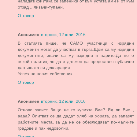
нападат(кой)така се запениха от към устата ами и от към
отзад ...лизачи-тупани.
Отговор
Анонимен
вторник, 12 юли, 2016
В статията пише, че САМО участници с изрядни
документи могат да участват в търга.Щом са му изрядни
документите, значи са му изрядни и парите.Да не е
някой политик, че да е длъжен да предоставя публично
данъчната си декларация.
Успех на новия собственик.
Отговор
Анонимен
вторник, 12 юли, 2016
Отново завист. Защо не го купихте Вие? Яд ли Вие ,
аааа? Опитват се да дадат хляб на хората, да запазят
работните места, за да не се обезлюдяват по-малките
градове и пак недоволни.
Отговор