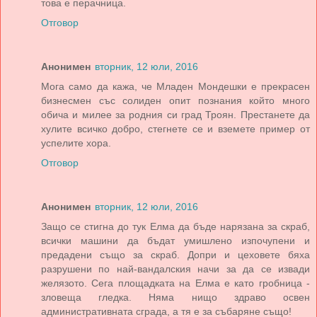
това е перачница.
Отговор
Анонимен
вторник, 12 юли, 2016
Мога само да кажа, че Младен Мондешки е прекрасен
бизнесмен със солиден опит познания който много
обича и милее за родния си град Троян. Престанете да
хулите всичко добро, стегнете се и вземете пример от
успелите хора.
Отговор
Анонимен
вторник, 12 юли, 2016
Защо се стигна до тук Елма да бъде нарязана за скраб,
всички машини да бъдат умишлено изпочупени и
предадени също за скраб. Допри и цеховете бяха
разрушени по най-вандалския начи за да се извади
желязото. Сега площадката на Елма е като гробница -
зловеща гледка. Няма нищо здраво освен
административната сграда, а тя е за събаряне също!