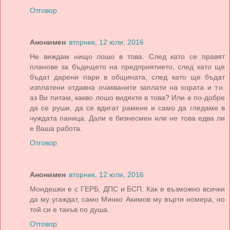
Отговор
Анонимен
вторник, 12 юли, 2016
Не виждам нищо лошо в това. След като се правят
планове за бъдещето на предприятието, след като ще
бъдат дарени пари в общината, след като ще бъдат
изплатени отдавна очакваните заплати на хората и т.н.
аз Ви питам, какво лошо видяхте в това? Или е по-добре
да се руши, да се вдигат рамене и само да гледаме в
чуждата паница. Дали е бизнесмен или не това едва ли
е Ваша работа.
Отговор
Анонимен
вторник, 12 юли, 2016
Мондешки е с ГЕРБ, ДПС и БСП. Как е възможно всички
да му угаждат, само Минко Акимов му върти номера, но
той си е такъв по душа.
Отговор