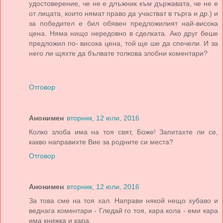
удостоверение, че не е длъжник към държавата, че не е
от лицата, които нямат право да участват в търга и др.) и
за победител е бил обявен предложилият най-висока
цена. Няма нищо нередовно в сделката. Ако друг беше
предложил по- висока цена, той ще ше да спечели. И за
него ли щяхте да бълвате толкова злобни коментари?
Отговор
Анонимен
вторник, 12 юли, 2016
Колко злоба има на тоя свят, Боже! Запитахте ли се,
какво направихте Вие за родните си места?
Отговор
Анонимен
вторник, 12 юли, 2016
За това сме на тоя хал. Направи някой нещо хубаво и
веднага коментари - Гледай го тоя, кара кола - еми кара
има книжка и кара.