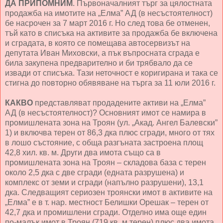
ДА ПРИПОМНИМ
. Първоначалният търг за цялостната
продажба на имотите на „Елма” АД (в несъстоятелност)
бе насрочен за 7 март 2016 г. Но след това бе отменен,
тъй като в списъка на активите за продажба бе включена
и сградата, в която се помещава автосервизът на
депутата Иван Миховски, а пък въпросната сграда е
била закупена предварително и би трябвало да се
извади от списъка. Тази неточност е коригирана и така се
стигна до повторно обявяване на търга за 11 юли 2016 г.
КАКВО
представляват продадените активи на „Елма”
АД (в несъстоятелност)? Основният имот се намира в
промишлената зона на Троян (ул. „Акад. Ангел Балевски”
1) и включва терен от 86,3 дка плюс сгради, много от тях
в лошо състояние, с обща разгъната застроена площ
42,8 хил. кв. м. Други два имота също са в
промишлената зона на Троян – складова база с терен
около 2,5 дка с две сгради (едната разрушена) и
комплекс от земи и сгради (напълно разрушени), 13,1
дка. Следващият сериозен троянски имот в активите на
„Елма” е в т. нар. местност Белишки Орешак – терен от
42,7 дка и промишлени сгради. Отделно има още един
по-малък имот в Троян (719 кв. м терен) плюс два имота