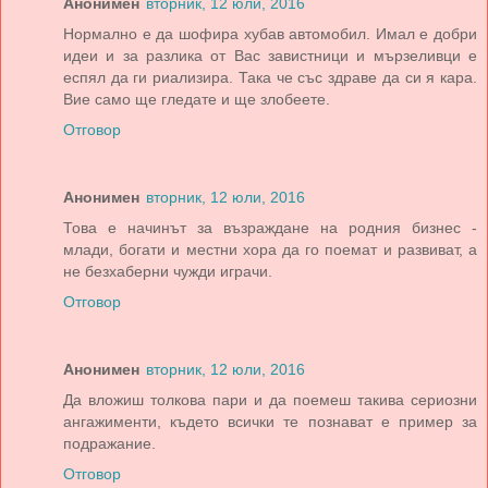
Анонимен
вторник, 12 юли, 2016
Нормално е да шофира хубав автомобил. Имал е добри
идеи и за разлика от Вас завистници и мързеливци е
еспял да ги риализира. Така че със здраве да си я кара.
Вие само ще гледате и ще злобеете.
Отговор
Анонимен
вторник, 12 юли, 2016
Това е начинът за възраждане на родния бизнес -
млади, богати и местни хора да го поемат и развиват, а
не безхаберни чужди играчи.
Отговор
Анонимен
вторник, 12 юли, 2016
Да вложиш толкова пари и да поемеш такива сериозни
ангажименти, където всички те познават е пример за
подражание.
Отговор