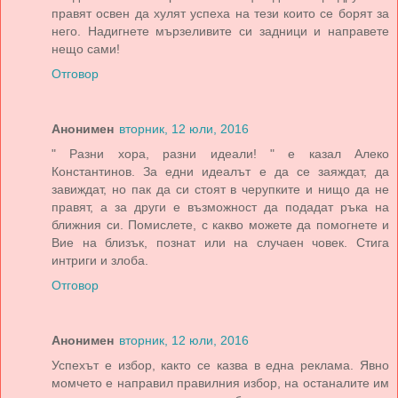
правят освен да хулят успеха на тези които се борят за
него. Надигнете мързеливите си задници и направете
нещо сами!
Отговор
Анонимен
вторник, 12 юли, 2016
" Разни хора, разни идеали! " е казал Алеко
Константинов. За едни идеалът е да се заяждат, да
завиждат, но пак да си стоят в черупките и нищо да не
правят, а за други е възможност да подадат ръка на
ближния си. Помислете, с какво можете да помогнете и
Вие на близък, познат или на случаен човек. Стига
интриги и злоба.
Отговор
Анонимен
вторник, 12 юли, 2016
Успехът е избор, както се казва в една реклама. Явно
момчето е направил правилния избор, на останалите им