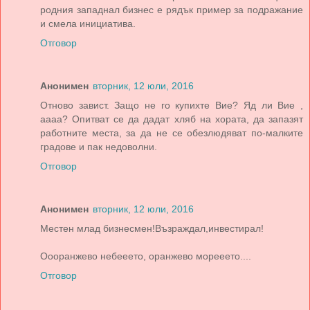
родния западнал бизнес е рядък пример за подражание
и смела инициатива.
Отговор
Анонимен
вторник, 12 юли, 2016
Отново завист. Защо не го купихте Вие? Яд ли Вие ,
аааа? Опитват се да дадат хляб на хората, да запазят
работните места, за да не се обезлюдяват по-малките
градове и пак недоволни.
Отговор
Анонимен
вторник, 12 юли, 2016
Местен млад бизнесмен!Възраждал,инвестирал!
Оооранжево небееето, оранжево морееето....
Отговор