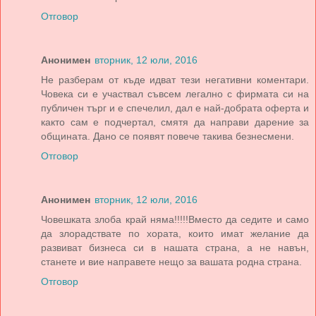
Отговор
Анонимен
вторник, 12 юли, 2016
Не разберам от къде идват тези негативни коментари.
Човека си е участвал съвсем легално с фирмата си на
публичен търг и е спечелил, дал е най-добрата оферта и
както сам е подчертал, смятя да направи дарение за
общината. Дано се появят повече такива безнесмени.
Отговор
Анонимен
вторник, 12 юли, 2016
Човешката злоба край няма!!!!!Вместо да седите и само
да злорадствате по хората, които имат желание да
развиват бизнеса си в нашата страна, а не навън,
станете и вие направете нещо за вашата родна страна.
Отговор