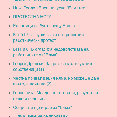
Инж. Теодор Енев напусна "Елматех"
ПРОТЕСТНА НОТА
Елпромци на бунт срещу Банев
Как бТВ заглуши гласа на троянския
работнически протест
БНТ и бТВ огласиха недоволствата на
работниците от "Елма"
Георги Дренски: Защото са малко умните
собственици (1)
Честна приватизация няма, но можеше да е
що-годе почтена (2)
Горов пита, Младенов отговаря, резултатът -
нищо и половина
Общината ще играе за "Елма"
"Елма" вече не се продава?