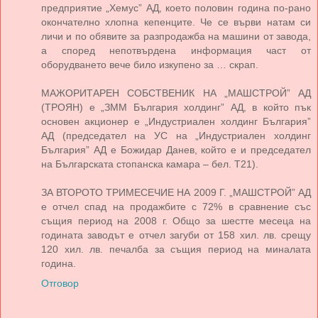
предприятие „Хемус” АД, което половин година по-рано
окончателно хлопна кепенците. Че се върви натам си
личи и по обявите за разпродажба на машини от завода,
а според непотвърдена информация част от
оборудването вече било изкупено за … скрап.
МАЖОРИТАРЕН СОБСТВЕНИК НА „МАШСТРОЙ” АД
(ТРОЯН) е „ЗММ България холдинг” АД, в който пък
основен акционер е „Индустриален холдинг България”
АД (председател на УС на „Индустриален холдинг
България” АД е Божидар Данев, който е и председател
на Българската стопанска камара – бел. Т21).
ЗА ВТОРОТО ТРИМЕСЕЧИЕ НА 2009 Г. „МАШСТРОЙ” АД
е отчел спад на продажбите с 72% в сравнение със
същия период на 2008 г. Общо за шестте месеца на
годината заводът е отчел загуби от 158 хил. лв. срещу
120 хил. лв. печалба за същия период на миналата
година.
Отговор