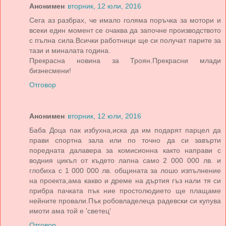
Анонимен
вторник, 12 юли, 2016
Сега аз разбрах, че имало голяма поръчка за мотори и
всеки един момент се очаква да започне производството
с пълна сила.Всички работници ще си получат парите за
тази и миналата година.
Прекрасна новина за Троян.Прекрасни млади
бизнесмени!
Отговор
Анонимен
вторник, 12 юли, 2016
Баба Доца пак избухна,иска да им подарят парцел да
прави спортна зала или по точно да си завърти
поредната далавера за комисионна както направи с
водния цикъл от където лапна само 2 000 000 лв. и
глобиха с 1 000 000 лв. общината за лошо изпълнение
на проекта,ама какво и дреме на дъртия гъз нали тя си
прибра пачката пък ние простолюдието ще плащаме
нейните провали.Пък робовладелеца радевски си купува
имоти ама той е 'светец'
Отговор