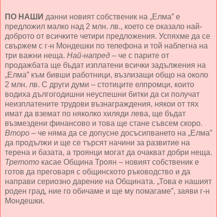
ПО НАШИ
данни новият собственик на „Елма” е
предложил малко над 2 млн. лв., което се оказало най-
доброто от всичките четири предложения. Успяхме да се
свържем с г-н Мондешки по телефона и той наблегна на
три важни неща.
Най-напред
– че с парите от
продажбата ще бъдат изплатени всички задължения на
„Елма” към бивши работници, възлизащи общо на около
2 млн. лв. С други думи – стотиците елпромци, които
водиха дългогодишни неуспешни битки да си получат
неизплатените трудови възнаграждения, някои от тях
имат да вземат по няколко хиляди лева, ще бъдат
възмездени финансово и това ще стане съвсем скоро.
Второ
– че няма да се допусне досъсипването на „Елма”
да продължи и ще се търсят начини за развитие на
терена и базата, а троянци могат да очакват добри неща.
Третото
касае Община Троян – новият собственик е
готов да преговаря с общинското ръководство и да
направи сериозно дарение на Общината. „Това е нашият
роден град, ние го обичаме и ще му помагаме”, заяви г-н
Мондешки.