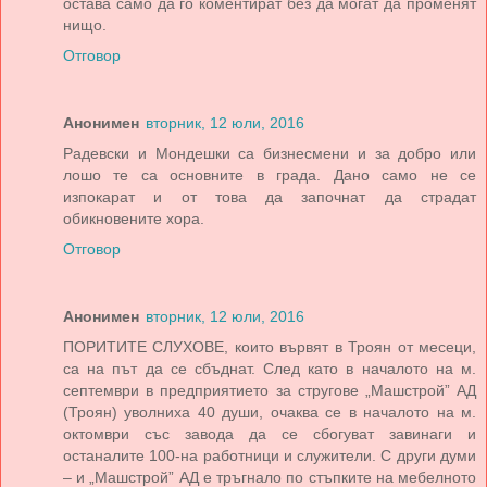
остава само да го коментират без да могат да променят
нищо.
Отговор
Анонимен
вторник, 12 юли, 2016
Радевски и Мондешки са бизнесмени и за добро или
лошо те са основните в града. Дано само не се
изпокарат и от това да започнат да страдат
обикновените хора.
Отговор
Анонимен
вторник, 12 юли, 2016
ПОРИТИТЕ СЛУХОВЕ, които вървят в Троян от месеци,
са на път да се сбъднат. След като в началото на м.
септември в предприятието за стругове „Машстрой” АД
(Троян) уволниха 40 души, очаква се в началото на м.
октомври със завода да се сбогуват завинаги и
останалите 100-на работници и служители. С други думи
– и „Машстрой” АД е тръгнало по стъпките на мебелното