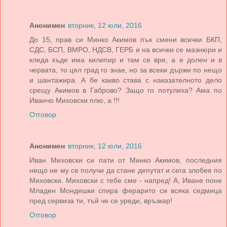
Анонимен
вторник, 12 юли, 2016
До 15, прав си Минко Акимов пък смени всички БКП,
СДС, БСП, ВМРО, НДСВ, ГЕРБ и на всички се мазнюри и
кледа къде има килипир и там се вре, а е долен и в
червата, то цял град го знае, но за всеки държи по нещо
и шантажира. А бе какво става с наказателното дело
срещу Акимов в Габрово? Защо го потулиха? Ама по
Иванчо Миховски плю, а !!!
Отговор
Анонимен
вторник, 12 юли, 2016
Иван Миховски си пати от Минко Акимов, последния
нещо не му се получи да стане депутат и сега злобее по
Миховски. Миховски с тебе сме - напред! А, Иване поне
Младен Мондешки спира ферарито си всяка седмица
пред сервиза ти, тъй че се уреди, връзкар!
Отговор