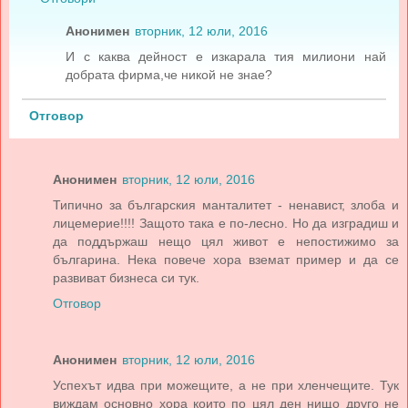
Анонимен
вторник, 12 юли, 2016
И с каква дейност е изкарала тия милиони най
добрата фирма,че никой не знае?
Отговор
Анонимен
вторник, 12 юли, 2016
Типично за българския манталитет - ненавист, злоба и
лицемерие!!!! Защото така е по-лесно. Но да изградиш и
да поддържаш нещо цял живот е непостижимо за
българина. Нека повече хора вземат пример и да се
развиват бизнеса си тук.
Отговор
Анонимен
вторник, 12 юли, 2016
Успехът идва при можещите, а не при хленчещите. Тук
виждам основно хора които по цял ден нищо друго не