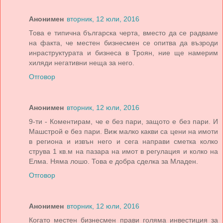
Анонимен
вторник, 12 юли, 2016
Това е типична българска черта, вместо да се радваме
на факта, че местен бизнесмен се опитва да възроди
инраструктурата и бизнеса в Троян, ние ще намерим
хиляди негативни неща за него.
Отговор
Анонимен
вторник, 12 юли, 2016
9-ти - Коментирам, че е без пари, защото е без пари. И
Машстрой е без пари. Виж малко какви са цени на имоти
в региона и извън него и сега направи сметка колко
струва 1 кв.м на пазара на имот в регулация и колко на
Елма. Няма лошо. Това е добра сделка за Младен.
Отговор
Анонимен
вторник, 12 юли, 2016
Когато местен бизнесмен прави голяма инвестиция за