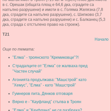
в с. Орешак (общата площ е 64,6 дка, сградите са
напълно разрушени) и имоти в с. Голяма Желязна (7,8
дка, сградите са напълно разрушени), с. Шипково (3,7
дка, сградите са напълно разрушени) и с. Балканец (5,3
дка, сграда с отстъпено право на строеж).
Т21
Начало
Още по темата:
"Елма" - троянското "Кремиковци"?!
Страдалците от "Елма" се жалваха пред
"Частен случай"
Агонията продължава: "Машстрой" като
"Хемус", "Елма" - като "Машстрой"
Гумнеров пита, Дянков отговаря
Вярно е - "Кауфланд" стъпва в Троян
"Елма" и "Кауфланд" не се разбраха?