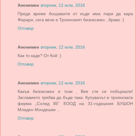
Анонимен
вторник, 12 юли, 2016
Преди време бошувахте от къде има пари да кара
Ферари, сега вече е Троянският бизнесмен...браво :)
Отговор
Анонимен
вторник, 12 юли, 2016
Как то каде? От Кой :)
Отговор
Анонимен
вторник, 12 юли, 2016
Какъв бизнесмен е този , Вие сте се побъркали!
Заглавието трябва да бъде така: Купувачът е троянската
фирма „Солид 85” ЕООД на 31-годишния БУШОН
Младен Мондешки ...
Отговор