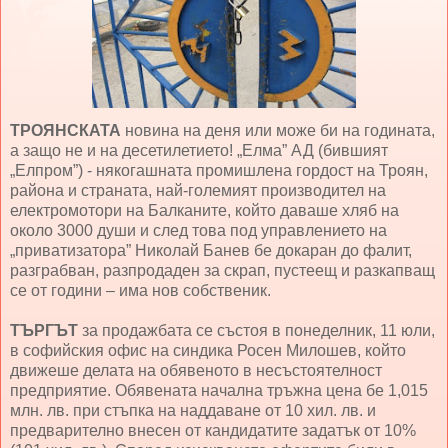
ТРОЯНСКАТА
новина на деня или може би на годината,
а защо не и на десетилетието! „Елма” АД (бившият
„Елпром”) - някогашната промишлена гордост на Троян,
района и страната, най-големият производител на
електромотори на Балканите, който даваше хляб на
около 3000 души и след това под управлението на
„приватизатора” Николай Банев бе докаран до фалит,
разграбван, разпродаден за скрап, пустеещ и разкапващ
се от години – има нов собственик.
ТЪРГЪТ
за продажбата се състоя в понеделник, 11 юли,
в софийския офис на синдика Росен Милошев, който
движеше делата на обявеното в несъстоятелност
предприятие. Обявената начална тръжна цена бе 1,015
млн. лв. при стъпка на наддаване от 10 хил. лв. и
предварително внесен от кандидатите задатък от 10%