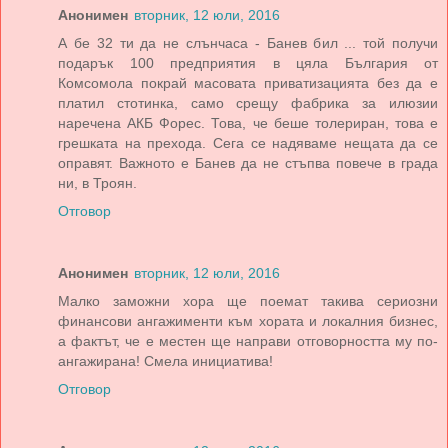
Анонимен
вторник, 12 юли, 2016
А бе 32 ти да не слънчаса - Банев бил ... той получи
подарък 100 предприятия в цяла България от
Комсомола покрай масовата приватизацията без да е
платил стотинка, само срещу фабрика за илюзии
наречена АКБ Форес. Това, че беше толериран, това е
грешката на прехода. Сега се надяваме нещата да се
оправят. Важното е Банев да не стъпва повече в града
ни, в Троян.
Отговор
Анонимен
вторник, 12 юли, 2016
Малко заможни хора ще поемат такива сериозни
финансови ангажименти към хората и локалния бизнес,
а фактът, че е местен ще направи отговорността му по-
ангажирана! Смела инициатива!
Отговор