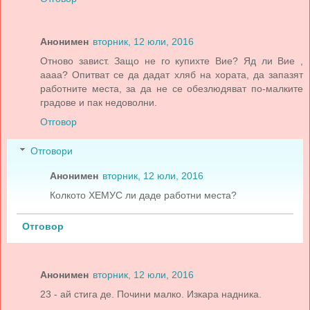
Анонимен
вторник, 12 юли, 2016
Отново завист. Защо не го купихте Вие? Яд ли Вие ,
аааа? Опитват се да дадат хляб на хората, да запазят
работните места, за да не се обезлюдяват по-малките
градове и пак недоволни.
Отговор
Отговори
Анонимен
вторник, 12 юли, 2016
Колкото ХЕМУС ли даде работни места?
Отговор
Анонимен
вторник, 12 юли, 2016
23 - ай стига де. Почини малко. Изкара надника.