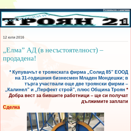
12 юли 2016
„Елма” АД (в несъстоятелност) –
продадена!
* Купувачът е троянската фирма „Солид 85” ЕООД
на 31-годишния бизнесмен Младен Мондешки; в
търга участвали още две троянски фирми –
„Калинел” и „Перфект строй”, плюс Община Троян
*
Добра вест за бившите работници – ще си получат
дължимите заплати
Сделка