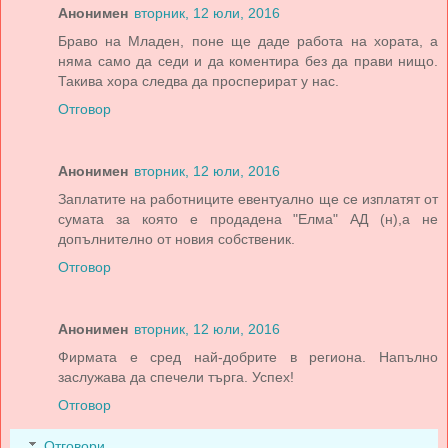
Анонимен
вторник, 12 юли, 2016
Браво на Младен, поне ще даде работа на хората, а
няма само да седи и да коментира без да прави нищо.
Такива хора следва да просперират у нас.
Отговор
Анонимен
вторник, 12 юли, 2016
Заплатите на работниците евентуално ще се изплатят от
сумата за която е продадена "Елма" АД (н),а не
допълнително от новия собственик.
Отговор
Анонимен
вторник, 12 юли, 2016
Фирмата е сред най-добрите в региона. Напълно
заслужава да спечели търга. Успех!
Отговор
Отговори