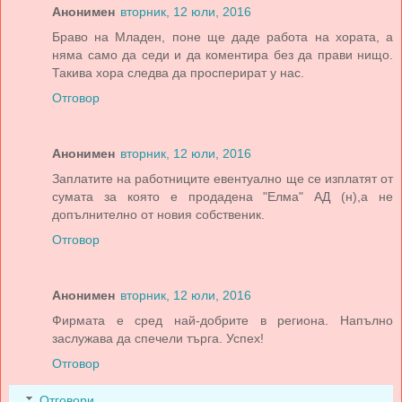
Анонимен
вторник, 12 юли, 2016
Браво на Младен, поне ще даде работа на хората, а
няма само да седи и да коментира без да прави нищо.
Такива хора следва да просперират у нас.
Отговор
Анонимен
вторник, 12 юли, 2016
Заплатите на работниците евентуално ще се изплатят от
сумата за която е продадена "Елма" АД (н),а не
допълнително от новия собственик.
Отговор
Анонимен
вторник, 12 юли, 2016
Фирмата е сред най-добрите в региона. Напълно
заслужава да спечели търга. Успех!
Отговор
Отговори