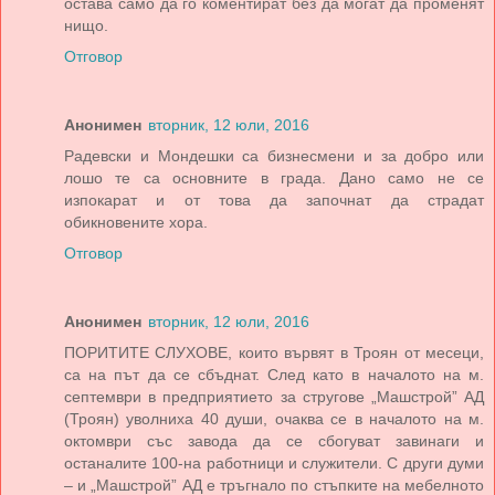
остава само да го коментират без да могат да променят
нищо.
Отговор
Анонимен
вторник, 12 юли, 2016
Радевски и Мондешки са бизнесмени и за добро или
лошо те са основните в града. Дано само не се
изпокарат и от това да започнат да страдат
обикновените хора.
Отговор
Анонимен
вторник, 12 юли, 2016
ПОРИТИТЕ СЛУХОВЕ, които вървят в Троян от месеци,
са на път да се сбъднат. След като в началото на м.
септември в предприятието за стругове „Машстрой” АД
(Троян) уволниха 40 души, очаква се в началото на м.
октомври със завода да се сбогуват завинаги и
останалите 100-на работници и служители. С други думи
– и „Машстрой” АД е тръгнало по стъпките на мебелното