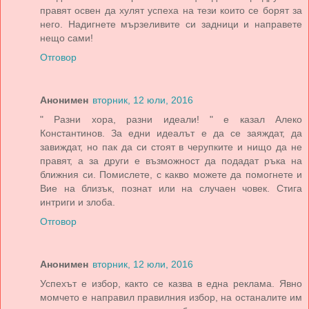
правят освен да хулят успеха на тези които се борят за
него. Надигнете мързеливите си задници и направете
нещо сами!
Отговор
Анонимен
вторник, 12 юли, 2016
" Разни хора, разни идеали! " е казал Алеко
Константинов. За едни идеалът е да се заяждат, да
завиждат, но пак да си стоят в черупките и нищо да не
правят, а за други е възможност да подадат ръка на
ближния си. Помислете, с какво можете да помогнете и
Вие на близък, познат или на случаен човек. Стига
интриги и злоба.
Отговор
Анонимен
вторник, 12 юли, 2016
Успехът е избор, както се казва в една реклама. Явно
момчето е направил правилния избор, на останалите им