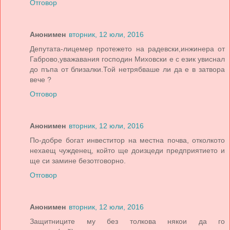
Отговор
Анонимен
вторник, 12 юли, 2016
Депутата-лицемер протежето на радевски,инжинера от
Габрово,уважавания господин Миховски е с език увиснал
до пъпа от близалки.Той нетрябваше ли да е в затвора
вече ?
Отговор
Анонимен
вторник, 12 юли, 2016
По-добре богат инвеститор на местна почва, отколкото
нехаещ чужденец, който ще доизцеди предприятието и
ще си замине безотговорно.
Отговор
Анонимен
вторник, 12 юли, 2016
Защитниците му без толкова някои да го