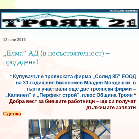
12 юли 2016
„Елма” АД (в несъстоятелност) –
продадена!
* Купувачът е троянската фирма „Солид 85” ЕООД
на 31-годишния бизнесмен Младен Мондешки; в
търга участвали още две троянски фирми –
„Калинел” и „Перфект строй”, плюс Община Троян
*
Добра вест за бившите работници – ще си получат
дължимите заплати
Сделка