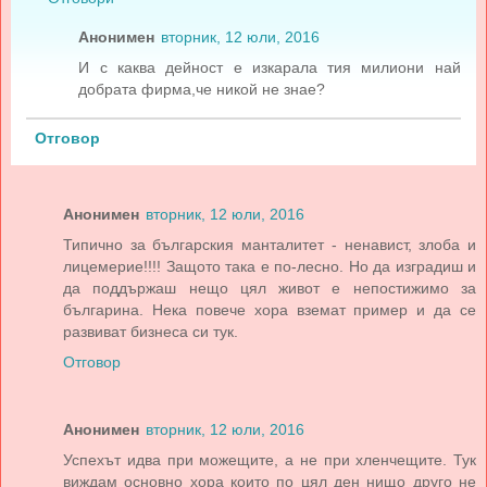
Анонимен
вторник, 12 юли, 2016
И с каква дейност е изкарала тия милиони най
добрата фирма,че никой не знае?
Отговор
Анонимен
вторник, 12 юли, 2016
Типично за българския манталитет - ненавист, злоба и
лицемерие!!!! Защото така е по-лесно. Но да изградиш и
да поддържаш нещо цял живот е непостижимо за
българина. Нека повече хора вземат пример и да се
развиват бизнеса си тук.
Отговор
Анонимен
вторник, 12 юли, 2016
Успехът идва при можещите, а не при хленчещите. Тук
виждам основно хора които по цял ден нищо друго не