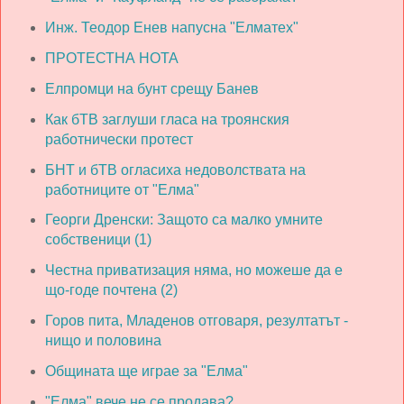
Инж. Теодор Енев напусна "Елматех"
ПРОТЕСТНА НОТА
Елпромци на бунт срещу Банев
Как бТВ заглуши гласа на троянския
работнически протест
БНТ и бТВ огласиха недоволствата на
работниците от "Елма"
Георги Дренски: Защото са малко умните
собственици (1)
Честна приватизация няма, но можеше да е
що-годе почтена (2)
Горов пита, Младенов отговаря, резултатът -
нищо и половина
Общината ще играе за "Елма"
"Елма" вече не се продава?