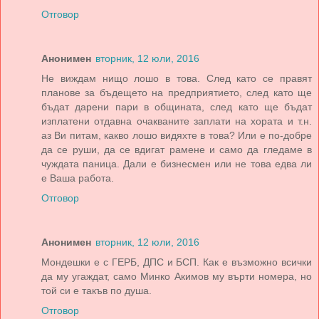
Отговор
Анонимен
вторник, 12 юли, 2016
Не виждам нищо лошо в това. След като се правят
планове за бъдещето на предприятието, след като ще
бъдат дарени пари в общината, след като ще бъдат
изплатени отдавна очакваните заплати на хората и т.н.
аз Ви питам, какво лошо видяхте в това? Или е по-добре
да се руши, да се вдигат рамене и само да гледаме в
чуждата паница. Дали е бизнесмен или не това едва ли
е Ваша работа.
Отговор
Анонимен
вторник, 12 юли, 2016
Мондешки е с ГЕРБ, ДПС и БСП. Как е възможно всички
да му угаждат, само Минко Акимов му върти номера, но
той си е такъв по душа.
Отговор