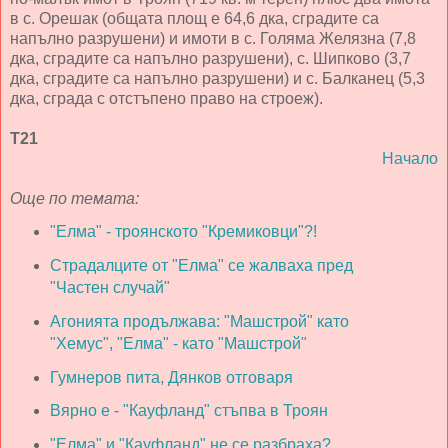
в с. Орешак (общата площ е 64,6 дка, сградите са
напълно разрушени) и имоти в с. Голяма Желязна (7,8
дка, сградите са напълно разрушени), с. Шипково (3,7
дка, сградите са напълно разрушени) и с. Балканец (5,3
дка, сграда с отстъпено право на строеж).
Т21
Начало
Още по темата:
"Елма" - троянското "Кремиковци"?!
Страдалците от "Елма" се жалваха пред
"Частен случай"
Агонията продължава: "Машстрой" като
"Хемус", "Елма" - като "Машстрой"
Гумнеров пита, Дянков отговаря
Вярно е - "Кауфланд" стъпва в Троян
"Елма" и "Кауфланд" не се разбраха?