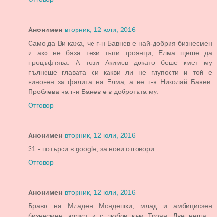
Анонимен
вторник, 12 юли, 2016
Само да Ви кажа, че г-н Бавнев е най-добрия бизнесмен
и ако не бяха тези тъпи троянци, Елма щеше да
процъфтява. А този Акимов докато беше кмет му
пълнеше главата си какви ли не глупости и той е
виновен за фалита на Елма, а не г-н Николай Банев.
Проблева на г-н Банев е в добротата му.
Отговор
Анонимен
вторник, 12 юли, 2016
31 - потърси в google, за нови отговори.
Отговор
Анонимен
вторник, 12 юли, 2016
Браво на Младен Мондешки, млад и амбициозен
бизнесмен, юрист и с любов към Троян. Две неща ,