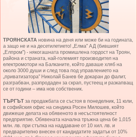
ТРОЯНСКАТА
новина на деня или може би на годината,
а защо не и на десетилетието! „Елма” АД (бившият
„Елпром”) - някогашната промишлена гордост на Троян,
района и страната, най-големият производител на
електромотори на Балканите, който даваше хляб на
около 3000 души и след това под управлението на
„приватизатора” Николай Банев бе докаран до фалит,
разграбван, разпродаден за скрап, пустеещ и разкапващ
се от години – има нов собственик.
ТЪРГЪТ
за продажбата се състоя в понеделник, 11 юли,
в софийския офис на синдика Росен Милошев, който
движеше делата на обявеното в несъстоятелност
предприятие. Обявената начална тръжна цена бе 1,015
млн. лв. при стъпка на наддаване от 10 хил. лв. и
предварително внесен от кандидатите задатък от 10%