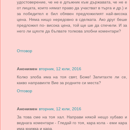
удостоверение, че не е длъжник към държавата, че не е
от лицата, които нямат право да участват в търга и др.) и
за победител е бил обявен предложилият най-висока
цена. Няма нищо нередовно в сделката. Ако друг беше
предложил по- висока цена, той ще ше да спечели. И за
него ли щяхте да бълвате толкова злобни коментари?
Отговор
Анонимен
вторник, 12 юли, 2016
Колко злоба има на тоя свят, Боже! Запитахте ли се,
какво направихте Вие за родните си места?
Отговор
Анонимен
вторник, 12 юли, 2016
За това сме на тоя хал. Направи някой нещо хубаво и
веднага коментари - Гледай го тоя, кара кола - еми кара
има книжка и кара.