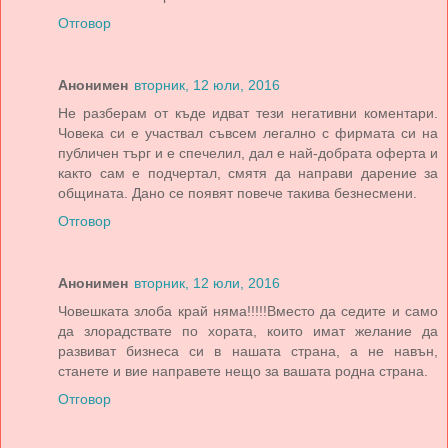
Отговор
Анонимен
вторник, 12 юли, 2016
Не разберам от къде идват тези негативни коментари.
Човека си е участвал съвсем легално с фирмата си на
публичен търг и е спечелил, дал е най-добрата оферта и
както сам е подчертал, смятя да направи дарение за
общината. Дано се появят повече такива безнесмени.
Отговор
Анонимен
вторник, 12 юли, 2016
Човешката злоба край няма!!!!!Вместо да седите и само
да злорадствате по хората, които имат желание да
развиват бизнеса си в нашата страна, а не навън,
станете и вие направете нещо за вашата родна страна.
Отговор