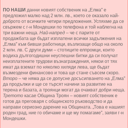
ПО НАШИ
данни новият собственик на „Елма” е
предложил малко над 2 млн. лв., което се оказало най-
доброто от всичките четири предложения. Успяхме да се
свържем с г-н Мондешки по телефона и той наблегна на
три важни неща.
Най-напред
– че с парите от
продажбата ще бъдат изплатени всички задължения на
„Елма” към бивши работници, възлизащи общо на около
2 млн. лв. С други думи – стотиците елпромци, които
водиха дългогодишни неуспешни битки да си получат
неизплатените трудови възнаграждения, някои от тях
имат да вземат по няколко хиляди лева, ще бъдат
възмездени финансово и това ще стане съвсем скоро.
Второ
– че няма да се допусне досъсипването на „Елма”
да продължи и ще се търсят начини за развитие на
терена и базата, а троянци могат да очакват добри неща.
Третото
касае Община Троян – новият собственик е
готов да преговаря с общинското ръководство и да
направи сериозно дарение на Общината. „Това е нашият
роден град, ние го обичаме и ще му помагаме”, заяви г-н
Мондешки.