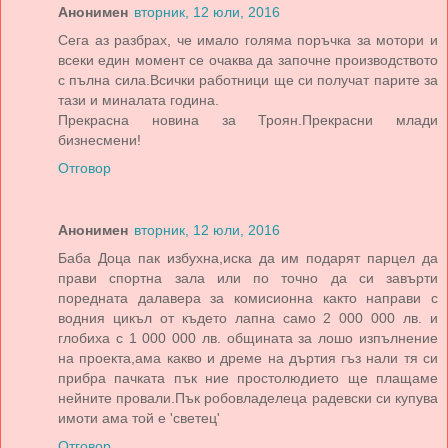
Анонимен
вторник, 12 юли, 2016
Сега аз разбрах, че имало голяма поръчка за мотори и
всеки един момент се очаква да започне производството
с пълна сила.Всички работници ще си получат парите за
тази и миналата година.
Прекрасна новина за Троян.Прекрасни млади
бизнесмени!
Отговор
Анонимен
вторник, 12 юли, 2016
Баба Доца пак избухна,иска да им подарят парцел да
прави спортна зала или по точно да си завърти
поредната далавера за комисионна както направи с
водния цикъл от където лапна само 2 000 000 лв. и
глобиха с 1 000 000 лв. общината за лошо изпълнение
на проекта,ама какво и дреме на дъртия гъз нали тя си
прибра пачката пък ние простолюдието ще плащаме
нейните провали.Пък робовладелеца радевски си купува
имоти ама той е 'светец'
Отговор