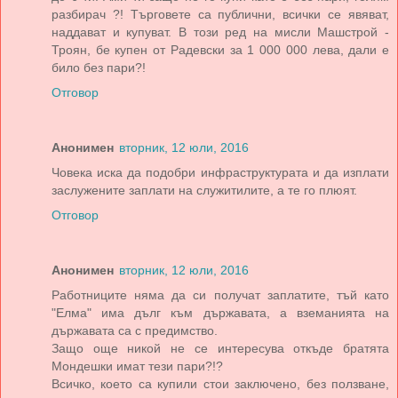
разбирач ?! Търговете са публични, всички се явяват,
наддават и купуват. В този ред на мисли Машстрой -
Троян, бе купен от Радевски за 1 000 000 лева, дали е
било без пари?!
Отговор
Анонимен
вторник, 12 юли, 2016
Човека иска да подобри инфраструктурата и да изплати
заслужените заплати на служитилите, а те го плюят.
Отговор
Анонимен
вторник, 12 юли, 2016
Работниците няма да си получат заплатите, тъй като
"Елма" има дълг към държавата, а вземанията на
държавата са с предимство.
Защо още никой не се интересува откъде братята
Мондешки имат тези пари?!?
Всичко, което са купили стои заключено, без ползване,