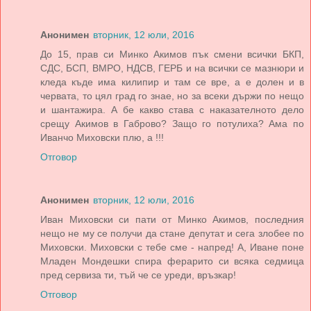
Анонимен
вторник, 12 юли, 2016
До 15, прав си Минко Акимов пък смени всички БКП,
СДС, БСП, ВМРО, НДСВ, ГЕРБ и на всички се мазнюри и
кледа къде има килипир и там се вре, а е долен и в
червата, то цял град го знае, но за всеки държи по нещо
и шантажира. А бе какво става с наказателното дело
срещу Акимов в Габрово? Защо го потулиха? Ама по
Иванчо Миховски плю, а !!!
Отговор
Анонимен
вторник, 12 юли, 2016
Иван Миховски си пати от Минко Акимов, последния
нещо не му се получи да стане депутат и сега злобее по
Миховски. Миховски с тебе сме - напред! А, Иване поне
Младен Мондешки спира ферарито си всяка седмица
пред сервиза ти, тъй че се уреди, връзкар!
Отговор