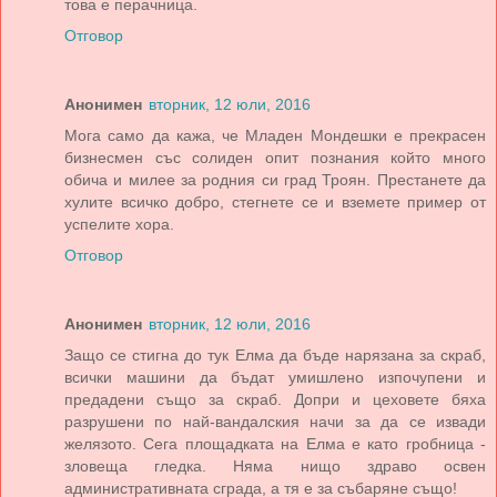
това е перачница.
Отговор
Анонимен
вторник, 12 юли, 2016
Мога само да кажа, че Младен Мондешки е прекрасен
бизнесмен със солиден опит познания който много
обича и милее за родния си град Троян. Престанете да
хулите всичко добро, стегнете се и вземете пример от
успелите хора.
Отговор
Анонимен
вторник, 12 юли, 2016
Защо се стигна до тук Елма да бъде нарязана за скраб,
всички машини да бъдат умишлено изпочупени и
предадени също за скраб. Допри и цеховете бяха
разрушени по най-вандалския начи за да се извади
желязото. Сега площадката на Елма е като гробница -
зловеща гледка. Няма нищо здраво освен
административната сграда, а тя е за събаряне също!