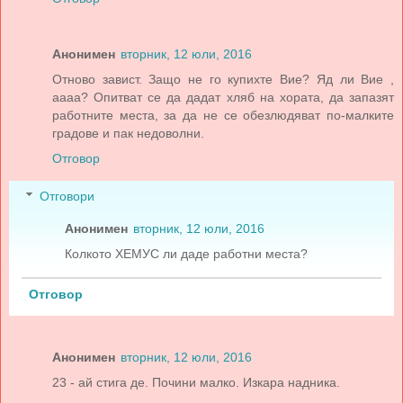
Анонимен
вторник, 12 юли, 2016
Отново завист. Защо не го купихте Вие? Яд ли Вие ,
аааа? Опитват се да дадат хляб на хората, да запазят
работните места, за да не се обезлюдяват по-малките
градове и пак недоволни.
Отговор
Отговори
Анонимен
вторник, 12 юли, 2016
Колкото ХЕМУС ли даде работни места?
Отговор
Анонимен
вторник, 12 юли, 2016
23 - ай стига де. Почини малко. Изкара надника.