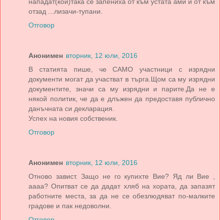
нападат(кой)така се запениха от към устата ами и от към
отзад ...лизачи-тупани.
Отговор
Анонимен
вторник, 12 юли, 2016
В статията пише, че САМО участници с изрядни
документи могат да участват в търга.Щом са му изрядни
документите, значи са му изрядни и парите.Да не е
някой политик, че да е длъжен да предоставя публично
данъчната си декларация.
Успех на новия собственик.
Отговор
Анонимен
вторник, 12 юли, 2016
Отново завист. Защо не го купихте Вие? Яд ли Вие ,
аааа? Опитват се да дадат хляб на хората, да запазят
работните места, за да не се обезлюдяват по-малките
градове и пак недоволни.
Отговор