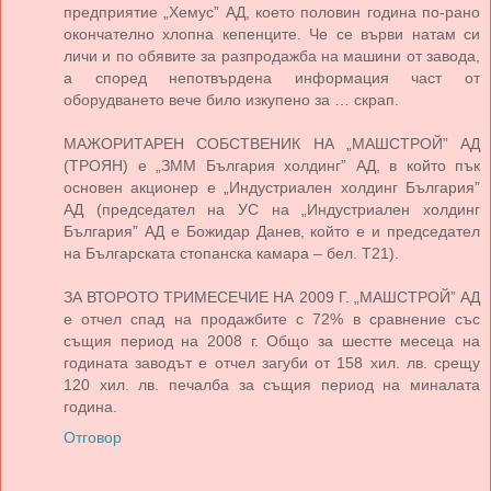
предприятие „Хемус” АД, което половин година по-рано
окончателно хлопна кепенците. Че се върви натам си
личи и по обявите за разпродажба на машини от завода,
а според непотвърдена информация част от
оборудването вече било изкупено за … скрап.
МАЖОРИТАРЕН СОБСТВЕНИК НА „МАШСТРОЙ” АД
(ТРОЯН) е „ЗММ България холдинг” АД, в който пък
основен акционер е „Индустриален холдинг България”
АД (председател на УС на „Индустриален холдинг
България” АД е Божидар Данев, който е и председател
на Българската стопанска камара – бел. Т21).
ЗА ВТОРОТО ТРИМЕСЕЧИЕ НА 2009 Г. „МАШСТРОЙ” АД
е отчел спад на продажбите с 72% в сравнение със
същия период на 2008 г. Общо за шестте месеца на
годината заводът е отчел загуби от 158 хил. лв. срещу
120 хил. лв. печалба за същия период на миналата
година.
Отговор