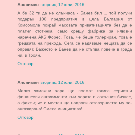
Анонимен
вторник, 12 юли, 2016
А бе 32 ти да не слънчаса - Банев бил ... той получи
подарък 100 предприятия в цяла България от
Комсомола покрай масовата приватизацията без да е
платил стотинка, само срещу фабрика за илюзии
наречена АКБ Форес. Това, че беше толериран, това е
грешката на прехода. Сега се надяваме нещата да се
оправят. Важното е Банев да не стъпва повече в града
ни, в Троян.
Отговор
Анонимен
вторник, 12 юли, 2016
Малко заможни хора ще поемат такива сериозни
финансови ангажименти към хората и локалния бизнес,
а фактът, че е местен ще направи отговорността му по-
ангажирана! Смела инициатива!
Отговор