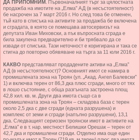
ДА ПРИПОМНИМ
. Първоначалният търг за цялостната
продажба на имотите на „Елма” АД (в несъстоятелност)
бе насрочен за 7 март 2016 г. Но след това бе отменен,
тъй като в списъка на активите за продажба бе включена
и сградата, в която се помещава автосервизът на
депутата Иван Миховски, а пък въпросната сграда е
била закупена предварително и би трябвало да се
извади от списъка. Тази неточност е коригирана и така се
стигна до повторно обявяване на търга за 11 юли 2016 г.
КАКВО
представляват продадените активи на „Елма”
АД (в несъстоятелност)? Основният имот се намира в
промишлената зона на Троян (ул. „Акад. Ангел Балевски”
1) и включва терен от 86,3 дка плюс сгради, много от тях
в лошо състояние, с обща разгъната застроена площ
42,8 хил. кв. м. Други два имота също са в
промишлената зона на Троян – складова база с терен
около 2,5 дка с две сгради (едната разрушена) и
комплекс от земи и сгради (напълно разрушени), 13,1
дка. Следващият сериозен троянски имот в активите на
„Елма” е в т. нар. местност Белишки Орешак – терен от
42,7 дка и промишлени сгради. Отделно има още един
по-малък имот в Троян (719 кв. м терен) плюс два имота