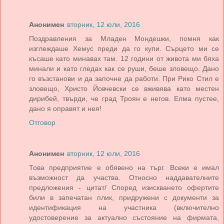
Анонимен
вторник, 12 юли, 2016
Поздравления за Младен Мондешки, помня как
изглеждаше Хемус преди да го купи. Сърцето ми се
късаше като минавах там. 12 години от живота ми бяха
минали и като гледах как се руши, беше зловещо. Дано
го възстанови и да започне да работи. При Рико Стил е
зловещо, Христо Йовчевски се вживява като местен
дирибей, твърди, че град Троян е негов. Елма пустее,
дано я оправят и нея!
Отговор
Анонимен
вторник, 12 юли, 2016
Това предприятие е обявено на търг. Всеки е имал
възможност да участва. Относно наддавателните
предложения - цитат/ Според изискването офертите
били в запечатан плик, придружени с документи за
идентификация на участника (включително
удостоверение за актуално състояние на фирмата,