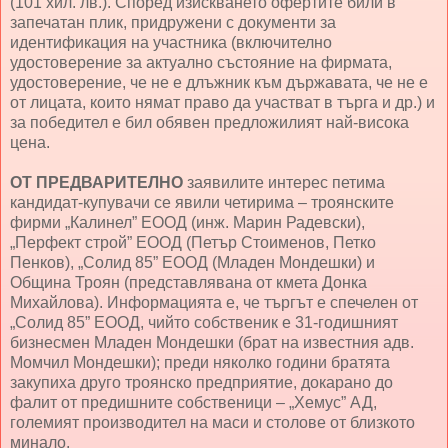
(101 хил. лв.). Според изискването офертите били в
запечатан плик, придружени с документи за
идентификация на участника (включително
удостоверение за актуално състояние на фирмата,
удостоверение, че не е длъжник към държавата, че не е
от лицата, които нямат право да участват в търга и др.) и
за победител е бил обявен предложилият най-висока
цена.
ОТ ПРЕДВАРИТЕЛНО
заявилите интерес петима
кандидат-купувачи се явили четирима – троянските
фирми „Калинел” ЕООД (инж. Марин Радевски),
„Перфект строй” ЕООД (Петър Стоименов, Петко
Пенков), „Солид 85” ЕООД (Младен Мондешки) и
Община Троян (представлявана от кмета Донка
Михайлова). Информацията е, че търгът е спечелен от
„Солид 85” ЕООД, чийто собственик е 31-годишният
бизнесмен Младен Мондешки (брат на известния адв.
Момчил Мондешки); преди няколко години братята
закупиха друго троянско предприятие, докарано до
фалит от предишните собственици – „Хемус” АД,
големият производител на маси и столове от близкото
минало.