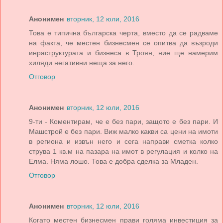
Анонимен
вторник, 12 юли, 2016
Това е типична българска черта, вместо да се радваме
на факта, че местен бизнесмен се опитва да възроди
инраструктурата и бизнеса в Троян, ние ще намерим
хиляди негативни неща за него.
Отговор
Анонимен
вторник, 12 юли, 2016
9-ти - Коментирам, че е без пари, защото е без пари. И
Машстрой е без пари. Виж малко какви са цени на имоти
в региона и извън него и сега направи сметка колко
струва 1 кв.м на пазара на имот в регулация и колко на
Елма. Няма лошо. Това е добра сделка за Младен.
Отговор
Анонимен
вторник, 12 юли, 2016
Когато местен бизнесмен прави голяма инвестиция за