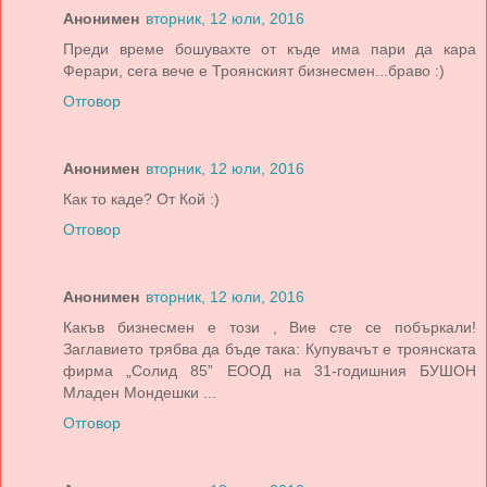
Анонимен
вторник, 12 юли, 2016
Преди време бошувахте от къде има пари да кара
Ферари, сега вече е Троянският бизнесмен...браво :)
Отговор
Анонимен
вторник, 12 юли, 2016
Как то каде? От Кой :)
Отговор
Анонимен
вторник, 12 юли, 2016
Какъв бизнесмен е този , Вие сте се побъркали!
Заглавието трябва да бъде така: Купувачът е троянската
фирма „Солид 85” ЕООД на 31-годишния БУШОН
Младен Мондешки ...
Отговор