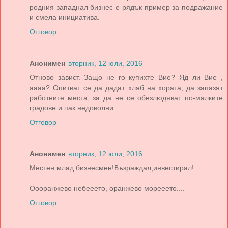
родния западнал бизнес е рядък пример за подражание
и смела инициатива.
Отговор
Анонимен
вторник, 12 юли, 2016
Отново завист. Защо не го купихте Вие? Яд ли Вие ,
аааа? Опитват се да дадат хляб на хората, да запазят
работните места, за да не се обезлюдяват по-малките
градове и пак недоволни.
Отговор
Анонимен
вторник, 12 юли, 2016
Местен млад бизнесмен!Възраждал,инвестирал!
Оооранжево небееето, оранжево морееето....
Отговор