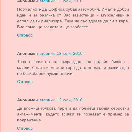
Анонимен
вторник, 12 юли, 2016
Нормално е да шофира хубав автомобил. Имал е добри
идеи и за разлика от Вас завистници и мързеливци е
еспял да ги риализира. Така че със здраве да си я кара.
Вие само ще гледате и ще злобеете.
Отговор
Анонимен
вторник, 12 юли, 2016
Това е начинът за възраждане на родния бизнес -
млади, богати и местни хора да го поемат и развиват, а
не безхаберни чужди играчи.
Отговор
Анонимен
вторник, 12 юли, 2016
Да вложиш толкова пари и да поемеш такива сериозни
ангажименти, където всички те познават е пример за
подражание.
Отговор