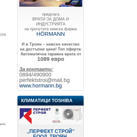
предлага
ВРАТИ ЗА ДОМА И
ИНДУСТРИЯТА
на прочутата немска фирма
HÖRMANN
ЩОТО
И в Троян – немско качество
на достъпни цени!
Топ оферта:
Автоматична гаражна врата от
1089 евро
За контакти:
0894/490900
perfektstroi@mail.bg
www.hormann.bg
КЛИМАТИЦИ TOSHIBA
ите,
„ПЕРФЕКТ СТРОЙ“
ЕООД, ТРОЯН