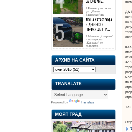
ЗАПОЧВАМЕ...
пома
* Новият участък от
ул. „Минко
ДА
Радковски“ ще
несъ
достигне жк...
ЛОША КАТАСТРОФА
на а
В ДЕБНЕВО В
депу
ПЪРВИЯ ДЕН НА...
тряб
* Миниван „Ситроен“
обяв
и мотоциклет
„Кавасаки“ се
сблъскаха...
КА
имот
от 8
АРХИВ НА САЙТА
42,8
тере
разр
мест
по-м
TRANSLATE
сгра
разр
сгра
Powered by
Translate
Т21
МОЯТ ГРАД
Още
"