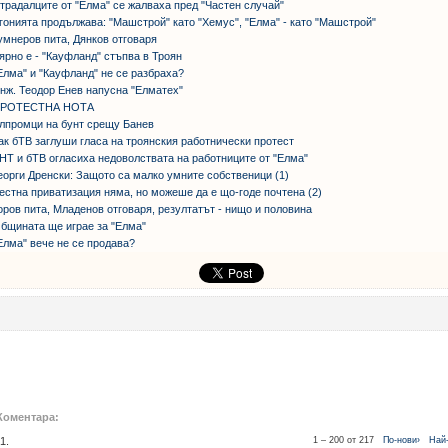
традалците от "Елма" се жалваха пред "Частен случай"
гонията продължава: "Машстрой" като "Хемус", "Елма" - като "Машстрой"
умнеров пита, Дянков отговаря
ярно е - "Кауфланд" стъпва в Троян
Елма" и "Кауфланд" не се разбраха?
нж. Теодор Енев напусна "Елматех"
РОТЕСТНА НОТА
лпромци на бунт срещу Банев
ак бТВ заглуши гласа на троянския работнически протест
НТ и бТВ огласиха недоволствата на работниците от "Елма"
еорги Дренски: Защото са малко умните собственици (1)
естна приватизация няма, но можеше да е що-годе почтена (2)
оров пита, Младенов отговаря, резултатът - нищо и половина
бщината ще играе за "Елма"
Елма" вече не се продава?
Коментара:
1.
1 – 200 от 217
По-нови›
Най