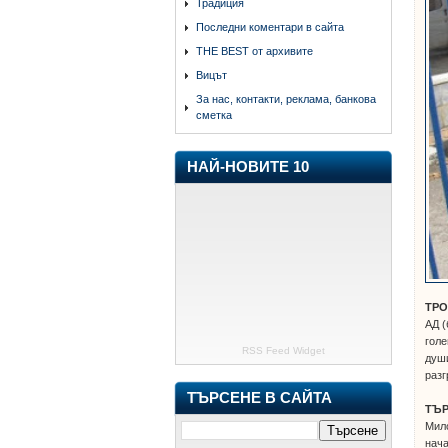
Традиция
Последни коментари в сайта
THE BEST от архивите
Вицът
За нас, контакти, реклама, банкова
сметка
НАЙ-НОВИТЕ 10
ТРО
АД (
голе
RSS Feed Widget
души
разг
ТЪРСЕНЕ В САЙТА
ТЪ
Мило
нача