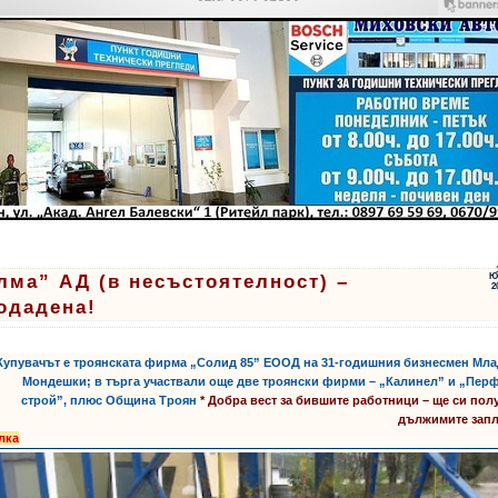
лма” АД (в несъстоятелност) –
Ю
2
одадена!
 Купувачът е троянската фирма „Солид 85” ЕООД на 31-годишния бизнесмен Мл
Мондешки; в търга участвали още две троянски фирми – „Калинел” и „Пер
строй”, плюс Община Троян
* Добра вест за бившите работници – ще си пол
дължимите запл
лка