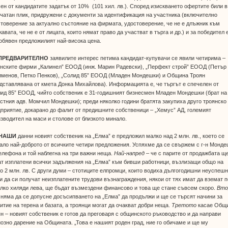
ен от кандидатите задатък от 10% (101 хил. лв.). Според изискването офертите били в
чатан плик, придружени с документи за идентификация на участника (включително
товерение за актуално състояние на фирмата, удостоверение, че не е длъжник към
авата, че не е от лицата, които нямат право да участват в търга и др.) и за победител 
обявен предложилият най-висока цена.
ПРЕДВАРИТЕЛНО
заявилите интерес петима кандидат-купувачи се явили четирима –
янските фирми „Калинел” ЕООД (инж. Марин Радевски), „Перфект строй” ЕООД (Петър
именов, Петко Пенков), „Солид 85” ЕООД (Младен Мондешки) и Община Троян
дставлявана от кмета Донка Михайлова). Информацията е, че търгът е спечелен от
ид 85” ЕООД, чийто собственик е 31-годишният бизнесмен Младен Мондешки (брат на
стния адв. Момчил Мондешки); преди няколко години братята закупиха друго троянско
приятие, докарано до фалит от предишните собственици – „Хемус” АД, големият
зводител на маси и столове от близкото минало.
 НАШИ
данни новият собственик на „Елма” е предложил малко над 2 млн. лв., което се
ало най-доброто от всичките четири предложения. Успяхме да се свържем с г-н Монд
елефона и той наблегна на три важни неща.
Най-напред
– че с парите от продажбата щ
т изплатени всички задължения на „Елма” към бивши работници, възлизащи общо на
о 2 млн. лв. С други думи – стотиците елпромци, които водиха дългогодишни неуспеш
и да си получат неизплатените трудови възнаграждения, някои от тях имат да вземат п
лко хиляди лева, ще бъдат възмездени финансово и това ще стане съвсем скоро.
Вто
 няма да се допусне досъсипването на „Елма” да продължи и ще се търсят начини за
итие на терена и базата, а троянци могат да очакват добри неща.
Третото
касае Общ
н – новият собственик е готов да преговаря с общинското ръководство и да направи
озно дарение на Общината. „Това е нашият роден град, ние го обичаме и ще му