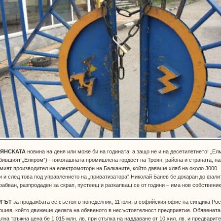
ЯНСКАТА
новина на деня или може би на годината, а защо не и на десетилетието! „Ел
бившият „Елпром”) - някогашната промишлена гордост на Троян, района и страната, на
мият производител на електромотори на Балканите, който даваше хляб на около 3000
 и след това под управлението на „приватизатора” Николай Банев бе докаран до фалит
рабван, разпродаден за скрап, пустеещ и разкапващ се от години – има нов собственик
РГЪТ
за продажбата се състоя в понеделник, 11 юли, в софийския офис на синдика Ро
шев, който движеше делата на обявеното в несъстоятелност предприятие. Обявената
лна тръжна цена бе 1,015 млн. лв. при стъпка на наддаване от 10 хил. лв. и предварит