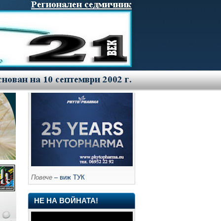
Повече
– виж ТУК
НЕ НА ВОЙНАТА!