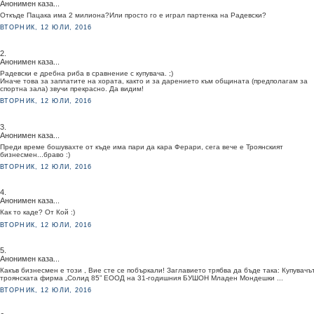
Анонимен каза...
Откъде Пацака има 2 милиона?Или просто го е играл партенка на Радевски?
ВТОРНИК, 12 ЮЛИ, 2016
2.
Анонимен каза...
Радевски е дребна риба в сравнение с купувача. ;)
Иначе това за заплатите на хората, както и за дарението към общината (предполагам за
спортна зала) звучи прекрасно. Да видим!
ВТОРНИК, 12 ЮЛИ, 2016
3.
Анонимен каза...
Преди време бошувахте от къде има пари да кара Ферари, сега вече е Троянският
бизнесмен...браво :)
ВТОРНИК, 12 ЮЛИ, 2016
4.
Анонимен каза...
Как то каде? От Кой :)
ВТОРНИК, 12 ЮЛИ, 2016
5.
Анонимен каза...
Какъв бизнесмен е този , Вие сте се побъркали! Заглавието трябва да бъде така: Купувачъ
троянската фирма „Солид 85” ЕООД на 31-годишния БУШОН Младен Мондешки ...
ВТОРНИК, 12 ЮЛИ, 2016