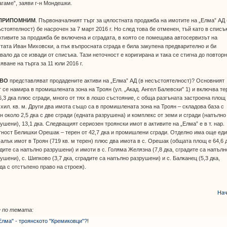
гаме”, заяви г-н Мондешки.
 ПРИПОМНИМ
. Първоначалният търг за цялостната продажба на имотите на „Елма” АД 
стоятелност) бе насрочен за 7 март 2016 г. Но след това бе отменен, тъй като в списъ
ктивите за продажба бе включена и сградата, в която се помещава автосервизът на
тата Иван Миховски, а пък въпросната сграда е била закупена предварително и би
вало да се извади от списъка. Тази неточност е коригирана и така се стигна до повтор
яване на търга за 11 юли 2016 г.
КВО
представляват продадените активи на „Елма” АД (в несъстоятелност)? Основният
 се намира в промишлената зона на Троян (ул. „Акад. Ангел Балевски” 1) и включва те
6,3 дка плюс сгради, много от тях в лошо състояние, с обща разгъната застроена площ
 хил. кв. м. Други два имота също са в промишлената зона на Троян – складова база с
н около 2,5 дка с две сгради (едната разрушена) и комплекс от земи и сгради (напълно
ушени), 13,1 дка. Следващият сериозен троянски имот в активите на „Елма” е в т. нар.
ност Белишки Орешак – терен от 42,7 дка и промишлени сгради. Отделно има още ед
алък имот в Троян (719 кв. м терен) плюс два имота в с. Орешак (общата площ е 64,6 
дите са напълно разрушени) и имоти в с. Голяма Желязна (7,8 дка, сградите са напълн
ушени), с. Шипково (3,7 дка, сградите са напълно разрушени) и с. Балканец (5,3 дка,
да с отстъпено право на строеж).
Нач
 по темата:
Елма" - троянското "Кремиковци"?!