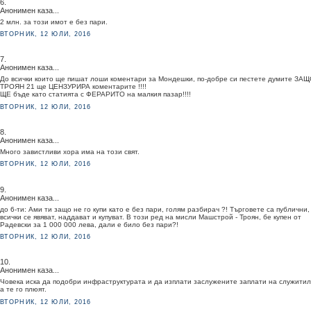
6.
Анонимен каза...
2 млн. за този имот е без пари.
ВТОРНИК, 12 ЮЛИ, 2016
7.
Анонимен каза...
До всички които ще пишат лоши коментари за Мондешки, по-добре си пестете думите ЗА
ТРОЯН 21 ще ЦЕНЗУРИРА коментарите !!!!
ЩЕ бъде като статията с ФЕРАРИТО на малкия пазар!!!!
ВТОРНИК, 12 ЮЛИ, 2016
8.
Анонимен каза...
Много завистливи хора има на този свят.
ВТОРНИК, 12 ЮЛИ, 2016
9.
Анонимен каза...
до 6-ти: Ами ти защо не го купи като е без пари, голям разбирач ?! Търговете са публични,
всички се явяват, наддават и купуват. В този ред на мисли Машстрой - Троян, бе купен от
Радевски за 1 000 000 лева, дали е било без пари?!
ВТОРНИК, 12 ЮЛИ, 2016
10.
Анонимен каза...
Човека иска да подобри инфраструктурата и да изплати заслужените заплати на служитил
а те го плюят.
ВТОРНИК, 12 ЮЛИ, 2016