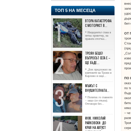
внес
запе
ТОП 5 НА МЕСЕЦА
удос
държ
ВТОРА КАТАСТРОФА
бил 
С МОТОРИСТ В...
* Инцидентът стана в
ОТ 
петък привечер, на
тро
правата отсечка...
Сто
(пре
ТРОЯН БЕШЕ!
„Сол
ВЪПРОСЪТ СЕГА Е –
изве
ЩЕ БЪДЕ...
пред
прои
* „Бих предложил на
кметовете на Троян и
Карлово и още...
ПО
оказ
МЪЖЪТ С
по т
ВНУШИТЕЛНАТА...
бъда
* Попитах го главното
окол
– защо (се отказа).
битк
Отговори без...
няко
– че
ИНЖ. НИКОЛАЙ
разв
РАЙКОВСКИ: ДО
Троя
КРАЯ НА АВГУСТ
сери