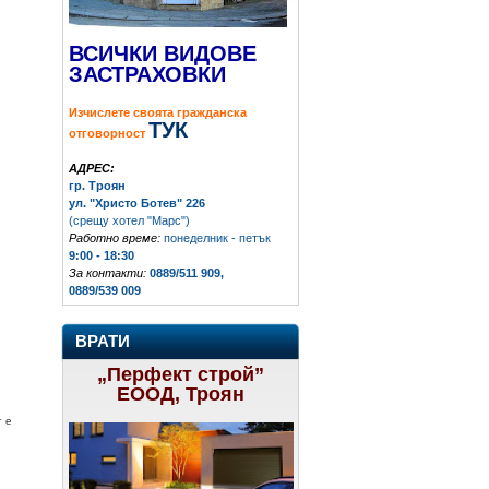
ВСИЧКИ ВИДОВЕ
ЗАСТРАХОВКИ
Изчислете своята гражданска
ТУК
отговорност
АДРЕС:
гр. Троян
ул. "Христо Ботев" 226
(срещу хотел "Марс")
Работно време:
понеделник - петък
9:00 - 18:30
За контакти:
0889/511 909,
0889/539 009
ВРАТИ
„Перфект строй”
ЕООД, Троян
т е