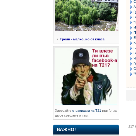
С
А
Г
В
"
И
П
Е
Троян - малко, но от класа
К
Б
Г
Ч
Г
О
"
Харесайте
страницата на Т21
във fb, за
да се срещаме и там.
217 
ВАЖНО!