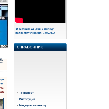
И титаните от „Пинк Флойд“
подкрепят Украйна! 7.04.2022
СПРАВОЧНИК
12
ЛИ
016
аден
фект
учат
ати
Транспорт
Институции
Медицинска помощ