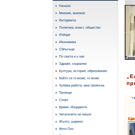
Начало
Мнения, анализи
Интервюта
Политика, власт, общество
Избори
Икономика
Сблъсъци
По света и у нас
Здраве, социални
Култура, история, образование
„Е
Който си го може, го може
пр
Хубава работа, ама троянска
Троянци
*
Спорт
Крими, Инциденти
Читателите ни пишат
Сде
Жълто, шарено
Фото Око