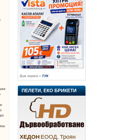
е
Виж повече
– ТУК
ешки
ПЕЛЕТИ, ЕКО БРИКЕТИ
е
ни
о
ро
ина
ХЕДОН
ЕООД, Троян