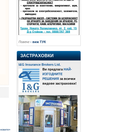
Повече
- виж ТУК
ЗАСТРАХОВКИ
I
&
G Insurance Brokers Ltd.
Ви предлага
НАЙ-
ИЗГОДНИТЕ
РЕШЕНИЯ
за всички
видове застраховки!
-новите»