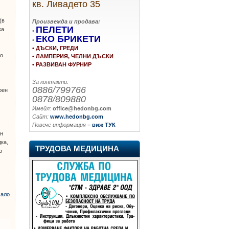
кв. Ливадето 35
(в
Произвежда и продава:
ПЕЛЕТИ
ка
•
ЕКО БРИКЕТИ
•
• ДЪСКИ, ГРЕДИ
но
• ЛАМПЕРИЯ, ЧЕЛНИ ДЪСКИ
• РАЗВИВАН ФУРНИР
За контакти:
0886/799766
рен
0878/809880
Имейл:
office@hedonbg.com
Сайт:
www.hedonbg.com
Повече информация
– виж ТУК
ин
дка,
ТРУДОВА МЕДИЦИНА
о
ало