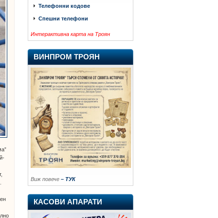
Телефонни кодове
Спешни телефони
Интерактивна карта на Троян
ВИНПРОМ ТРОЯН
ма”
й-
,
Виж повече
– ТУК
.
сен
КАСОВИ АПАРАТИ
елно