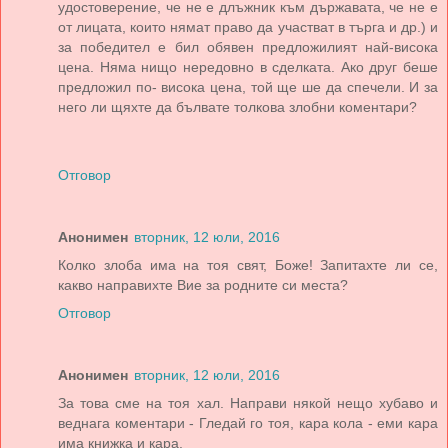
удостоверение, че не е длъжник към държавата, че не е
от лицата, които нямат право да участват в търга и др.) и
за победител е бил обявен предложилият най-висока
цена. Няма нищо нередовно в сделката. Ако друг беше
предложил по- висока цена, той ще ше да спечели. И за
него ли щяхте да бълвате толкова злобни коментари?
Отговор
Анонимен
вторник, 12 юли, 2016
Колко злоба има на тоя свят, Боже! Запитахте ли се,
какво направихте Вие за родните си места?
Отговор
Анонимен
вторник, 12 юли, 2016
За това сме на тоя хал. Направи някой нещо хубаво и
веднага коментари - Гледай го тоя, кара кола - еми кара
има книжка и кара.