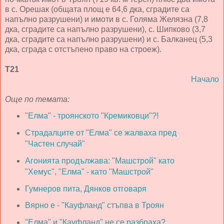
в с. Орешак (общата площ е 64,6 дка, сградите са
напълно разрушени) и имоти в с. Голяма Желязна (7,8
дка, сградите са напълно разрушени), с. Шипково (3,7
дка, сградите са напълно разрушени) и с. Балканец (5,3
дка, сграда с отстъпено право на строеж).
Т21
Начало
Още по темата:
"Елма" - троянското "Кремиковци"?!
Страдалците от "Елма" се жалваха пред
"Частен случай"
Агонията продължава: "Машстрой" като
"Хемус", "Елма" - като "Машстрой"
Гумнеров пита, Дянков отговаря
Вярно е - "Кауфланд" стъпва в Троян
"Елма" и "Кауфланд" не се разбраха?