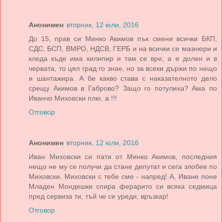
Анонимен
вторник, 12 юли, 2016
До 15, прав си Минко Акимов пък смени всички БКП,
СДС, БСП, ВМРО, НДСВ, ГЕРБ и на всички се мазнюри и
кледа къде има килипир и там се вре, а е долен и в
червата, то цял град го знае, но за всеки държи по нещо
и шантажира. А бе какво става с наказателното дело
срещу Акимов в Габрово? Защо го потулиха? Ама по
Иванчо Миховски плю, а !!!
Отговор
Анонимен
вторник, 12 юли, 2016
Иван Миховски си пати от Минко Акимов, последния
нещо не му се получи да стане депутат и сега злобее по
Миховски. Миховски с тебе сме - напред! А, Иване поне
Младен Мондешки спира ферарито си всяка седмица
пред сервиза ти, тъй че се уреди, връзкар!
Отговор