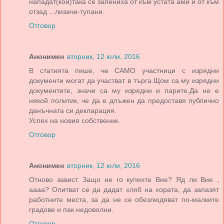
нападат(кой)така се запениха от към устата ами и от към
отзад ...лизачи-тупани.
Отговор
Анонимен
вторник, 12 юли, 2016
В статията пише, че САМО участници с изрядни
документи могат да участват в търга.Щом са му изрядни
документите, значи са му изрядни и парите.Да не е
някой политик, че да е длъжен да предоставя публично
данъчната си декларация.
Успех на новия собственик.
Отговор
Анонимен
вторник, 12 юли, 2016
Отново завист. Защо не го купихте Вие? Яд ли Вие ,
аааа? Опитват се да дадат хляб на хората, да запазят
работните места, за да не се обезлюдяват по-малките
градове и пак недоволни.
Отговор