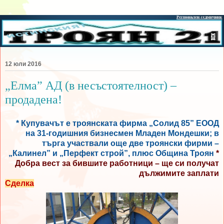
12 юли 2016
„Елма” АД (в несъстоятелност) –
продадена!
* Купувачът е троянската фирма „Солид 85” ЕООД
на 31-годишния бизнесмен Младен Мондешки; в
търга участвали още две троянски фирми –
„Калинел” и „Перфект строй”, плюс Община Троян
*
Добра вест за бившите работници – ще си получат
дължимите заплати
Сделка