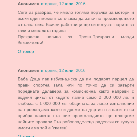
Анонимен
вторник, 12 юли, 2016
Сега аз разбрах, че имало голяма поръчка за мотори и
всеки един момент се очаква да започне производството
с пълна сила.Всички работници ще си получат парите за
тази и миналата година.
Прекрасна новина за Троян.Прекрасни млади
бизнесмени!
Отговор
Анонимен
вторник, 12 юли, 2016
Баба Доца пак избухна,иска да им подарят парцел да
прави спортна зала или по точно да си завърти
поредната далавера за комисионна както направи с
водния цикъл от където лапна само 2 000 000 лв. и
глобиха с 1 000 000 лв. общината за лошо изпълнение
на проекта,ама какво и дреме на дъртия гъз нали тя си
прибра пачката пък ние простолюдието ще плащаме
нейните провали.Пък робовладелеца радевски си купува
имоти ама той е 'светец'
Отговор