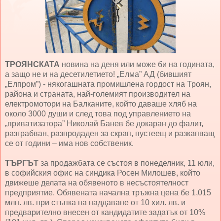
ТРОЯНСКАТА
новина на деня или може би на годината,
а защо не и на десетилетието! „Елма” АД (бившият
„Елпром”) - някогашната промишлена гордост на Троян,
района и страната, най-големият производител на
електромотори на Балканите, който даваше хляб на
около 3000 души и след това под управлението на
„приватизатора” Николай Банев бе докаран до фалит,
разграбван, разпродаден за скрап, пустеещ и разкапващ
се от години – има нов собственик.
ТЪРГЪТ
за продажбата се състоя в понеделник, 11 юли,
в софийския офис на синдика Росен Милошев, който
движеше делата на обявеното в несъстоятелност
предприятие. Обявената начална тръжна цена бе 1,015
млн. лв. при стъпка на наддаване от 10 хил. лв. и
предварително внесен от кандидатите задатък от 10%