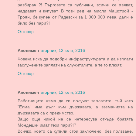
разбирач ?! Търговете са публични, всички се явяват,
наддават и купуват. В този ред на мисли Машстрой -
Троян, бе купен от Радевски за 1 000 000 лева, дали е
било без пари?!
Отговор
Анонимен
вторник, 12 юли, 2016
Човека иска да подобри инфраструктурата и да изплати
заслужените заплати на служитилите, а те го плюят.
Отговор
Анонимен
вторник, 12 юли, 2016
Работниците няма да си получат заплатите, тъй като
"Елма" има дълг към държавата, а вземанията на
държавата са с предимство.
Защо още никой не се интересува откъде братята
Мондешки имат тези пари?!?
Всичко, което са купили стои заключено, без ползване,