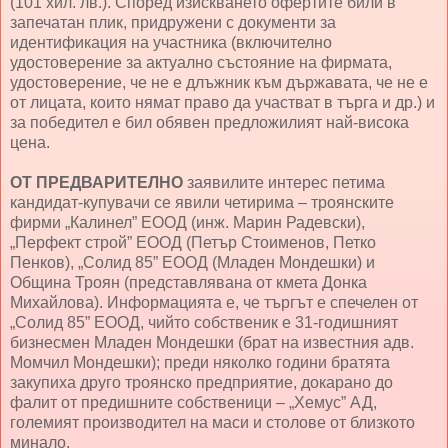
(101 хил. лв.). Според изискването офертите били в
запечатан плик, придружени с документи за
идентификация на участника (включително
удостоверение за актуално състояние на фирмата,
удостоверение, че не е длъжник към държавата, че не е
от лицата, които нямат право да участват в търга и др.) и
за победител е бил обявен предложилият най-висока
цена.
ОТ ПРЕДВАРИТЕЛНО
заявилите интерес петима
кандидат-купувачи се явили четирима – троянските
фирми „Калинел” ЕООД (инж. Марин Радевски),
„Перфект строй” ЕООД (Петър Стоименов, Петко
Пенков), „Солид 85” ЕООД (Младен Мондешки) и
Община Троян (представлявана от кмета Донка
Михайлова). Информацията е, че търгът е спечелен от
„Солид 85” ЕООД, чийто собственик е 31-годишният
бизнесмен Младен Мондешки (брат на известния адв.
Момчил Мондешки); преди няколко години братята
закупиха друго троянско предприятие, докарано до
фалит от предишните собственици – „Хемус” АД,
големият производител на маси и столове от близкото
минало.