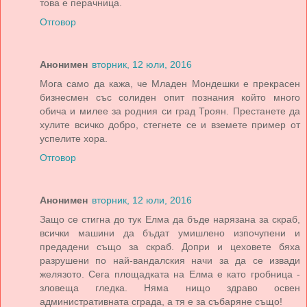
това е перачница.
Отговор
Анонимен
вторник, 12 юли, 2016
Мога само да кажа, че Младен Мондешки е прекрасен
бизнесмен със солиден опит познания който много
обича и милее за родния си град Троян. Престанете да
хулите всичко добро, стегнете се и вземете пример от
успелите хора.
Отговор
Анонимен
вторник, 12 юли, 2016
Защо се стигна до тук Елма да бъде нарязана за скраб,
всички машини да бъдат умишлено изпочупени и
предадени също за скраб. Допри и цеховете бяха
разрушени по най-вандалския начи за да се извади
желязото. Сега площадката на Елма е като гробница -
зловеща гледка. Няма нищо здраво освен
административната сграда, а тя е за събаряне също!