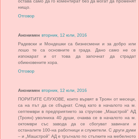
остава само да го коментират без да могат да променят
нищо.
Отговор
Анонимен
вторник, 12 юли, 2016
Радевски и Мондешки са бизнесмени и за добро или
лошо те са основните в града. Дано само не се
изпокарат и от това да започнат да страдат
обикновените хора.
Отговор
Анонимен
вторник, 12 юли, 2016
ПОРИТИТЕ СЛУХОВЕ, които вървят в Троян от месеци,
са на път да се сбъднат. След като в началото на м.
септември в предприятието за стругове „Машстрой” АД
(Троян) уволниха 40 души, очаква се в началото на м.
октомври със завода да се сбогуват завинаги и
останалите 100-на работници и служители. С други думи
– и „Машстрой” АД е тръгнало по стъпките на мебелното