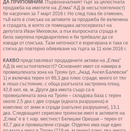
ДА ПРИПОМНИМ
. Първоначалният търг за цялостната
продажба на имотите на „Елма” АД (в несъстоятелност)
бе насрочен за 7 март 2016 г. Но след това бе отменен,
тъй като в списъка на активите за продажба бе включена
и сградата, в която се помещава автосервизът на
депутата Иван Миховски, а пък въпросната сграда е
била закупена предварително и би трябвало да се
извади от списъка. Тази неточност е коригирана и така се
стигна до повторно обявяване на търга за 11 юли 2016 г.
КАКВО
представляват продадените активи на „Елма”
АД (в несъстоятелност)? Основният имот се намира в
промишлената зона на Троян (ул. „Акад. Ангел Балевски”
1) и включва терен от 86,3 дка плюс сгради, много от тях
в лошо състояние, с обща разгъната застроена площ
42,8 хил. кв. м. Други два имота също са в
промишлената зона на Троян – складова база с терен
около 2,5 дка с две сгради (едната разрушена) и
комплекс от земи и сгради (напълно разрушени), 13,1
дка. Следващият сериозен троянски имот в активите на
„Елма” е в т. нар. местност Белишки Орешак – терен от
42,7 дка и промишлени сгради. Отделно има още един
по-малък имот в Троян (719 кв. м терен) плюс два имота