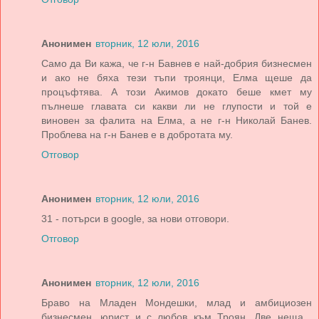
Анонимен
вторник, 12 юли, 2016
Само да Ви кажа, че г-н Бавнев е най-добрия бизнесмен
и ако не бяха тези тъпи троянци, Елма щеше да
процъфтява. А този Акимов докато беше кмет му
пълнеше главата си какви ли не глупости и той е
виновен за фалита на Елма, а не г-н Николай Банев.
Проблева на г-н Банев е в добротата му.
Отговор
Анонимен
вторник, 12 юли, 2016
31 - потърси в google, за нови отговори.
Отговор
Анонимен
вторник, 12 юли, 2016
Браво на Младен Мондешки, млад и амбициозен
бизнесмен, юрист и с любов към Троян. Две неща ,