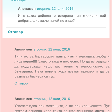
Анонимен
вторник, 12 юли, 2016
И с каква дейност е изкарала тия милиони най
добрата фирма,че никой не знае?
Отговор
Анонимен
вторник, 12 юли, 2016
Типично за българския манталитет - ненавист, злоба и
лицемерие!!!! Защото така е по-лесно. Но да изградиш и
да поддържаш нещо цял живот е непостижимо за
българина. Нека повече хора вземат пример и да се
развиват бизнеса си тук.
Отговор
Анонимен
вторник, 12 юли, 2016
Успехът идва при можещите, а не при хленчещите. Тук
виждам основно хора които по цял ден нищо друго не