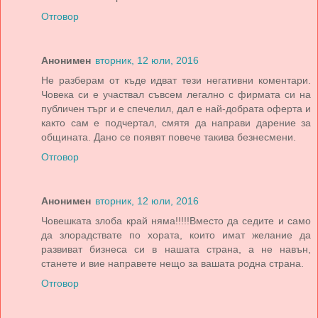
Отговор
Анонимен
вторник, 12 юли, 2016
Не разберам от къде идват тези негативни коментари.
Човека си е участвал съвсем легално с фирмата си на
публичен търг и е спечелил, дал е най-добрата оферта и
както сам е подчертал, смятя да направи дарение за
общината. Дано се появят повече такива безнесмени.
Отговор
Анонимен
вторник, 12 юли, 2016
Човешката злоба край няма!!!!!Вместо да седите и само
да злорадствате по хората, които имат желание да
развиват бизнеса си в нашата страна, а не навън,
станете и вие направете нещо за вашата родна страна.
Отговор