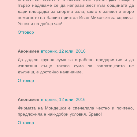
първо надяваме се да направи жест към общината да
дари площадка за спортна зала, както е заявил и второ
помогнете на Вашия приятел Иван Миховски за сервиза.
Успех и на добър час!
Отговор
Анонимен
вторник, 12 юли, 2016
Да дадеш крупна сума за ограбено предприятие и да
изплатиш също такава сума за заплати,които не
дължиш, е достойно начинание.
Отговор
Анонимен
вторник, 12 юли, 2016
Фирмата на Мондешки е спечелила честно и почтено,
предложила е най-добри условия. Браво!
Отговор