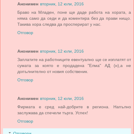
Анонимен
вторник, 12 юли, 2016
Браво на Младен, поне ще даде работа на хората, а
няма само да седи и да коментира без да прави нищо.
Такива хора следва да просперират у нас.
Отговор
Анонимен
вторник, 12 юли, 2016
Заплатите на работниците евентуално ще се изплатят от
сумата за която е продадена "Елма" АД (н),а не
допълнително от новия собственик.
Отговор
Анонимен
вторник, 12 юли, 2016
Фирмата е сред най-добрите в региона. Напълно
заслужава да спечели търга. Успех!
Отговор
Отговори