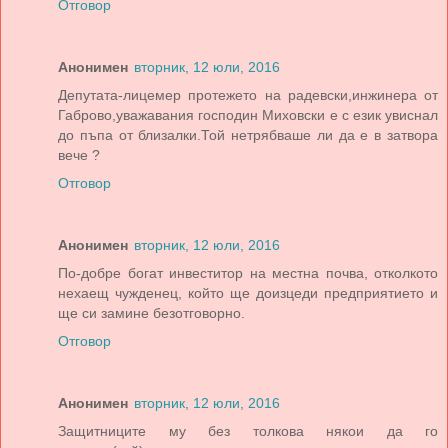
Отговор
Анонимен
вторник, 12 юли, 2016
Депутата-лицемер протежето на радевски,инжинера от
Габрово,уважавания господин Миховски е с език увиснал
до пъпа от близалки.Той нетрябваше ли да е в затвора
вече ?
Отговор
Анонимен
вторник, 12 юли, 2016
По-добре богат инвеститор на местна почва, отколкото
нехаещ чужденец, който ще доизцеди предприятието и
ще си замине безотговорно.
Отговор
Анонимен
вторник, 12 юли, 2016
Защитниците му без толкова някои да го