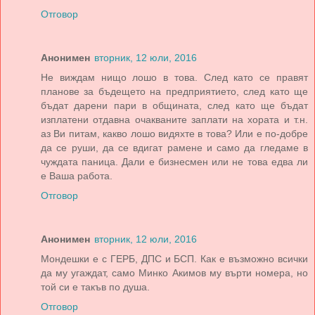
Отговор
Анонимен
вторник, 12 юли, 2016
Не виждам нищо лошо в това. След като се правят
планове за бъдещето на предприятието, след като ще
бъдат дарени пари в общината, след като ще бъдат
изплатени отдавна очакваните заплати на хората и т.н.
аз Ви питам, какво лошо видяхте в това? Или е по-добре
да се руши, да се вдигат рамене и само да гледаме в
чуждата паница. Дали е бизнесмен или не това едва ли
е Ваша работа.
Отговор
Анонимен
вторник, 12 юли, 2016
Мондешки е с ГЕРБ, ДПС и БСП. Как е възможно всички
да му угаждат, само Минко Акимов му върти номера, но
той си е такъв по душа.
Отговор