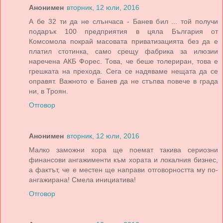
Анонимен
вторник, 12 юли, 2016
А бе 32 ти да не слънчаса - Банев бил ... той получи
подарък 100 предприятия в цяла България от
Комсомола покрай масовата приватизацията без да е
платил стотинка, само срещу фабрика за илюзии
наречена АКБ Форес. Това, че беше толериран, това е
грешката на прехода. Сега се надяваме нещата да се
оправят. Важното е Банев да не стъпва повече в града
ни, в Троян.
Отговор
Анонимен
вторник, 12 юли, 2016
Малко заможни хора ще поемат такива сериозни
финансови ангажименти към хората и локалния бизнес,
а фактът, че е местен ще направи отговорността му по-
ангажирана! Смела инициатива!
Отговор