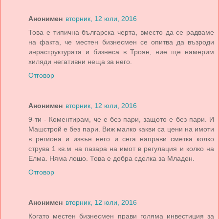
Анонимен
вторник, 12 юли, 2016
Това е типична българска черта, вместо да се радваме
на факта, че местен бизнесмен се опитва да възроди
инраструктурата и бизнеса в Троян, ние ще намерим
хиляди негативни неща за него.
Отговор
Анонимен
вторник, 12 юли, 2016
9-ти - Коментирам, че е без пари, защото е без пари. И
Машстрой е без пари. Виж малко какви са цени на имоти
в региона и извън него и сега направи сметка колко
струва 1 кв.м на пазара на имот в регулация и колко на
Елма. Няма лошо. Това е добра сделка за Младен.
Отговор
Анонимен
вторник, 12 юли, 2016
Когато местен бизнесмен прави голяма инвестиция за