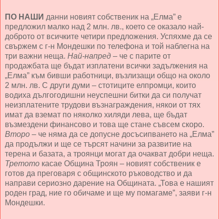
ПО НАШИ
данни новият собственик на „Елма” е
предложил малко над 2 млн. лв., което се оказало най-
доброто от всичките четири предложения. Успяхме да се
свържем с г-н Мондешки по телефона и той наблегна на
три важни неща.
Най-напред
– че с парите от
продажбата ще бъдат изплатени всички задължения на
„Елма” към бивши работници, възлизащи общо на около
2 млн. лв. С други думи – стотиците елпромци, които
водиха дългогодишни неуспешни битки да си получат
неизплатените трудови възнаграждения, някои от тях
имат да вземат по няколко хиляди лева, ще бъдат
възмездени финансово и това ще стане съвсем скоро.
Второ
– че няма да се допусне досъсипването на „Елма”
да продължи и ще се търсят начини за развитие на
терена и базата, а троянци могат да очакват добри неща.
Третото
касае Община Троян – новият собственик е
готов да преговаря с общинското ръководство и да
направи сериозно дарение на Общината. „Това е нашият
роден град, ние го обичаме и ще му помагаме”, заяви г-н
Мондешки.