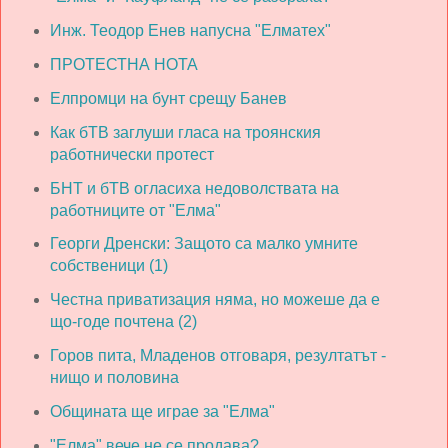
Инж. Теодор Енев напусна "Елматех"
ПРОТЕСТНА НОТА
Елпромци на бунт срещу Банев
Как бТВ заглуши гласа на троянския
работнически протест
БНТ и бТВ огласиха недоволствата на
работниците от "Елма"
Георги Дренски: Защото са малко умните
собственици (1)
Честна приватизация няма, но можеше да е
що-годе почтена (2)
Горов пита, Младенов отговаря, резултатът -
нищо и половина
Общината ще играе за "Елма"
"Елма" вече не се продава?