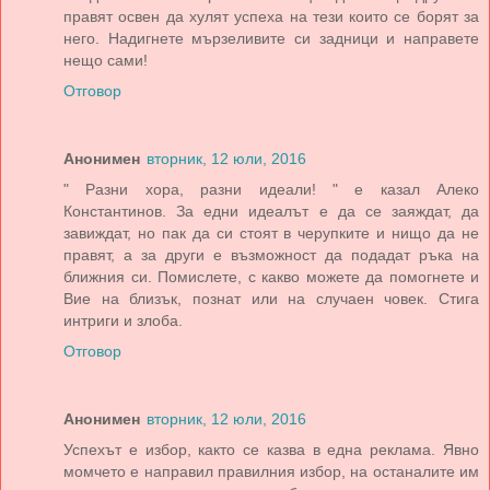
правят освен да хулят успеха на тези които се борят за
него. Надигнете мързеливите си задници и направете
нещо сами!
Отговор
Анонимен
вторник, 12 юли, 2016
" Разни хора, разни идеали! " е казал Алеко
Константинов. За едни идеалът е да се заяждат, да
завиждат, но пак да си стоят в черупките и нищо да не
правят, а за други е възможност да подадат ръка на
ближния си. Помислете, с какво можете да помогнете и
Вие на близък, познат или на случаен човек. Стига
интриги и злоба.
Отговор
Анонимен
вторник, 12 юли, 2016
Успехът е избор, както се казва в една реклама. Явно
момчето е направил правилния избор, на останалите им