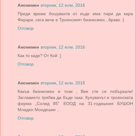
Анонимен
вторник, 12 юли, 2016
Преди време бошувахте от къде има пари да кара
Ферари, сега вече е Троянският бизнесмен...браво :)
Отговор
Анонимен
вторник, 12 юли, 2016
Как то каде? От Кой :)
Отговор
Анонимен
вторник, 12 юли, 2016
Какъв бизнесмен е този , Вие сте се побъркали!
Заглавието трябва да бъде така: Купувачът е троянската
фирма „Солид 85” ЕООД на 31-годишния БУШОН
Младен Мондешки ...
Отговор