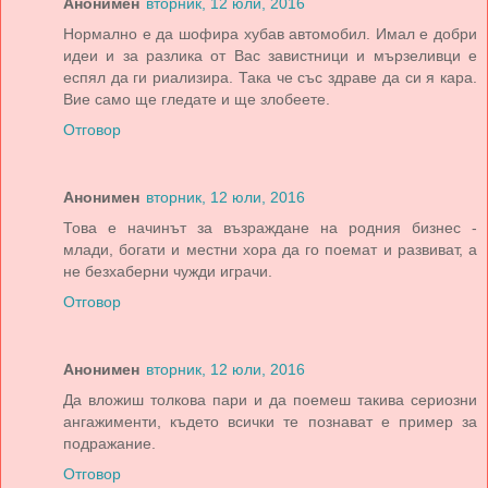
Анонимен
вторник, 12 юли, 2016
Нормално е да шофира хубав автомобил. Имал е добри
идеи и за разлика от Вас завистници и мързеливци е
еспял да ги риализира. Така че със здраве да си я кара.
Вие само ще гледате и ще злобеете.
Отговор
Анонимен
вторник, 12 юли, 2016
Това е начинът за възраждане на родния бизнес -
млади, богати и местни хора да го поемат и развиват, а
не безхаберни чужди играчи.
Отговор
Анонимен
вторник, 12 юли, 2016
Да вложиш толкова пари и да поемеш такива сериозни
ангажименти, където всички те познават е пример за
подражание.
Отговор