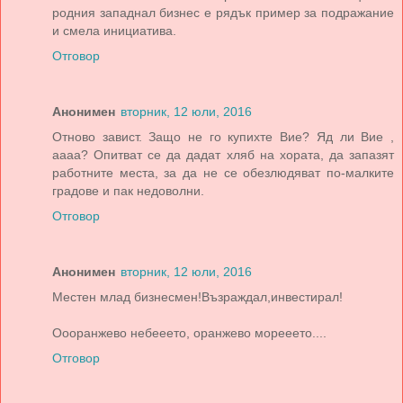
родния западнал бизнес е рядък пример за подражание
и смела инициатива.
Отговор
Анонимен
вторник, 12 юли, 2016
Отново завист. Защо не го купихте Вие? Яд ли Вие ,
аааа? Опитват се да дадат хляб на хората, да запазят
работните места, за да не се обезлюдяват по-малките
градове и пак недоволни.
Отговор
Анонимен
вторник, 12 юли, 2016
Местен млад бизнесмен!Възраждал,инвестирал!
Оооранжево небееето, оранжево морееето....
Отговор