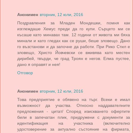
Анонимен
вторник, 12 юли, 2016
Поздравления за Младен Мондешки, помня как
изглеждаше Хемус преди да го купи. Сърцето ми се
късаше като минавах там. 12 години от живота ми бяха
минали и като гледах как се руши, беше зловещо. Дано
го възстанови и да започне да работи. При Рико Стил е
зловещо, Христо Йовчевски се вживява като местен
дирибей, твърди, че град Троян е негов. Елма пустее,
дано я оправят и нея!
Отговор
Анонимен
вторник, 12 юли, 2016
Това предприятие е обявено на търг. Всеки е имал
възможност да участва. Относно наддавателните
предложения - цитат/ Според изискването офертите
били в запечатан плик, придружени с документи за
идентификация на участника (включително
удостоверение за актуално състояние на фирмата,