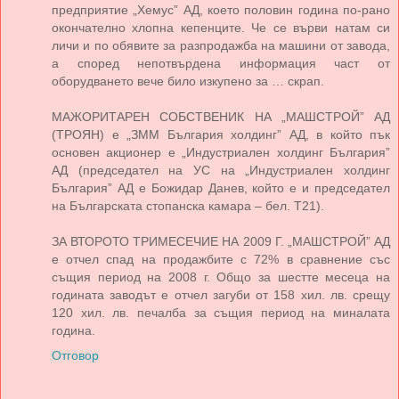
предприятие „Хемус” АД, което половин година по-рано
окончателно хлопна кепенците. Че се върви натам си
личи и по обявите за разпродажба на машини от завода,
а според непотвърдена информация част от
оборудването вече било изкупено за … скрап.
МАЖОРИТАРЕН СОБСТВЕНИК НА „МАШСТРОЙ” АД
(ТРОЯН) е „ЗММ България холдинг” АД, в който пък
основен акционер е „Индустриален холдинг България”
АД (председател на УС на „Индустриален холдинг
България” АД е Божидар Данев, който е и председател
на Българската стопанска камара – бел. Т21).
ЗА ВТОРОТО ТРИМЕСЕЧИЕ НА 2009 Г. „МАШСТРОЙ” АД
е отчел спад на продажбите с 72% в сравнение със
същия период на 2008 г. Общо за шестте месеца на
годината заводът е отчел загуби от 158 хил. лв. срещу
120 хил. лв. печалба за същия период на миналата
година.
Отговор