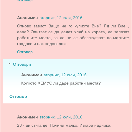
Анонимен
вторник, 12 юли, 2016
Отново завист. Защо не го купихте Вие? Яд ли Вие ,
аааа? Опитват се да дадат хляб на хората, да запазят
работните места, за да не се обезлюдяват по-малките
градове и пак недоволни.
Отговор
Отговори
Анонимен
вторник, 12 юли, 2016
Колкото ХЕМУС ли даде работни места?
Отговор
Анонимен
вторник, 12 юли, 2016
23 - ай стига де. Почини малко. Изкара надника.