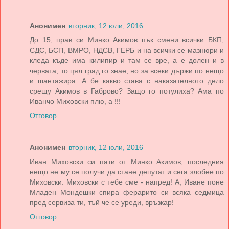
Анонимен
вторник, 12 юли, 2016
До 15, прав си Минко Акимов пък смени всички БКП,
СДС, БСП, ВМРО, НДСВ, ГЕРБ и на всички се мазнюри и
кледа къде има килипир и там се вре, а е долен и в
червата, то цял град го знае, но за всеки държи по нещо
и шантажира. А бе какво става с наказателното дело
срещу Акимов в Габрово? Защо го потулиха? Ама по
Иванчо Миховски плю, а !!!
Отговор
Анонимен
вторник, 12 юли, 2016
Иван Миховски си пати от Минко Акимов, последния
нещо не му се получи да стане депутат и сега злобее по
Миховски. Миховски с тебе сме - напред! А, Иване поне
Младен Мондешки спира ферарито си всяка седмица
пред сервиза ти, тъй че се уреди, връзкар!
Отговор