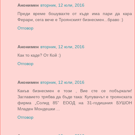
Анонимен
вторник, 12 юли, 2016
Преди време бошувахте от къде има пари да кара
Ферари, сега вече е Троянският бизнесмен...браво :)
Отговор
Анонимен
вторник, 12 юли, 2016
Как то каде? От Кой :)
Отговор
Анонимен
вторник, 12 юли, 2016
Какъв бизнесмен е този , Вие сте се побъркали!
Заглавието трябва да бъде така: Купувачът е троянската
фирма „Солид 85” ЕООД на 31-годишния БУШОН
Младен Мондешки ...
Отговор