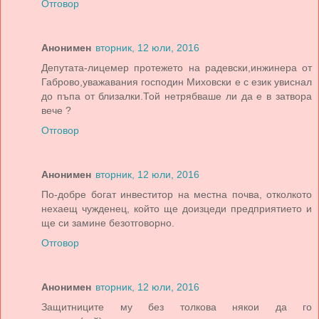
Отговор
Анонимен
вторник, 12 юли, 2016
Депутата-лицемер протежето на радевски,инжинера от
Габрово,уважавания господин Миховски е с език увиснал
до пъпа от близалки.Той нетрябваше ли да е в затвора
вече ?
Отговор
Анонимен
вторник, 12 юли, 2016
По-добре богат инвеститор на местна почва, отколкото
нехаещ чужденец, който ще доизцеди предприятието и
ще си замине безотговорно.
Отговор
Анонимен
вторник, 12 юли, 2016
Защитниците му без толкова някои да го