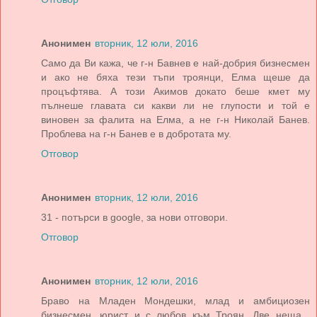
Анонимен
вторник, 12 юли, 2016
Само да Ви кажа, че г-н Бавнев е най-добрия бизнесмен
и ако не бяха тези тъпи троянци, Елма щеше да
процъфтява. А този Акимов докато беше кмет му
пълнеше главата си какви ли не глупости и той е
виновен за фалита на Елма, а не г-н Николай Банев.
Проблева на г-н Банев е в добротата му.
Отговор
Анонимен
вторник, 12 юли, 2016
31 - потърси в google, за нови отговори.
Отговор
Анонимен
вторник, 12 юли, 2016
Браво на Младен Мондешки, млад и амбициозен
бизнесмен, юрист и с любов към Троян. Две неща ,