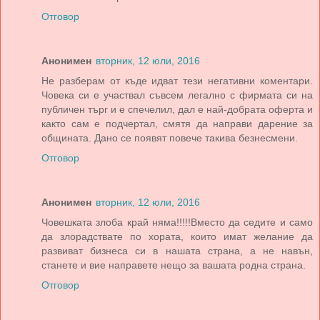
Отговор
Анонимен
вторник, 12 юли, 2016
Не разберам от къде идват тези негативни коментари.
Човека си е участвал съвсем легално с фирмата си на
публичен търг и е спечелил, дал е най-добрата оферта и
както сам е подчертал, смятя да направи дарение за
общината. Дано се появят повече такива безнесмени.
Отговор
Анонимен
вторник, 12 юли, 2016
Човешката злоба край няма!!!!!Вместо да седите и само
да злорадствате по хората, които имат желание да
развиват бизнеса си в нашата страна, а не навън,
станете и вие направете нещо за вашата родна страна.
Отговор