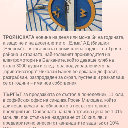
ТРОЯНСКАТА
новина на деня или може би на годината,
а защо не и на десетилетието! „Елма” АД (бившият
„Елпром”) - някогашната промишлена гордост на Троян,
района и страната, най-големият производител на
електромотори на Балканите, който даваше хляб на
около 3000 души и след това под управлението на
„приватизатора” Николай Банев бе докаран до фалит,
разграбван, разпродаден за скрап, пустеещ и разкапващ
се от години – има нов собственик.
ТЪРГЪТ
за продажбата се състоя в понеделник, 11 юли,
в софийския офис на синдика Росен Милошев, който
движеше делата на обявеното в несъстоятелност
предприятие. Обявената начална тръжна цена бе 1,015
млн. лв. при стъпка на наддаване от 10 хил. лв. и
предварително внесен от кандидатите задатък от 10%