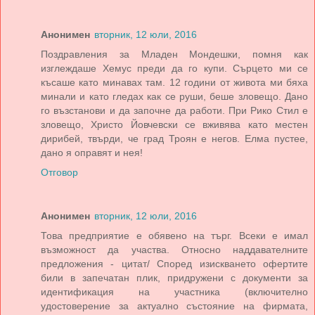
Анонимен
вторник, 12 юли, 2016
Поздравления за Младен Мондешки, помня как
изглеждаше Хемус преди да го купи. Сърцето ми се
късаше като минавах там. 12 години от живота ми бяха
минали и като гледах как се руши, беше зловещо. Дано
го възстанови и да започне да работи. При Рико Стил е
зловещо, Христо Йовчевски се вживява като местен
дирибей, твърди, че град Троян е негов. Елма пустее,
дано я оправят и нея!
Отговор
Анонимен
вторник, 12 юли, 2016
Това предприятие е обявено на търг. Всеки е имал
възможност да участва. Относно наддавателните
предложения - цитат/ Според изискването офертите
били в запечатан плик, придружени с документи за
идентификация на участника (включително
удостоверение за актуално състояние на фирмата,