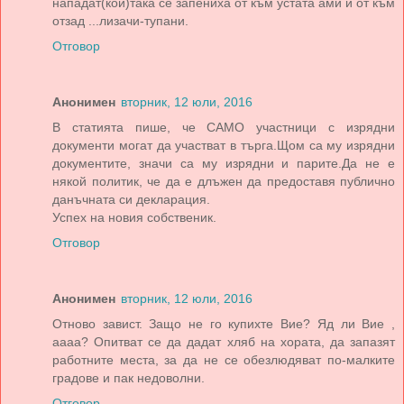
нападат(кой)така се запениха от към устата ами и от към
отзад ...лизачи-тупани.
Отговор
Анонимен
вторник, 12 юли, 2016
В статията пише, че САМО участници с изрядни
документи могат да участват в търга.Щом са му изрядни
документите, значи са му изрядни и парите.Да не е
някой политик, че да е длъжен да предоставя публично
данъчната си декларация.
Успех на новия собственик.
Отговор
Анонимен
вторник, 12 юли, 2016
Отново завист. Защо не го купихте Вие? Яд ли Вие ,
аааа? Опитват се да дадат хляб на хората, да запазят
работните места, за да не се обезлюдяват по-малките
градове и пак недоволни.
Отговор