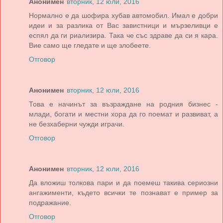
Анонимен
вторник, 12 юли, 2016
Нормално е да шофира хубав автомобил. Имал е добри
идеи и за разлика от Вас завистници и мързеливци е
еспял да ги риализира. Така че със здраве да си я кара.
Вие само ще гледате и ще злобеете.
Отговор
Анонимен
вторник, 12 юли, 2016
Това е начинът за възраждане на родния бизнес -
млади, богати и местни хора да го поемат и развиват, а
не безхаберни чужди играчи.
Отговор
Анонимен
вторник, 12 юли, 2016
Да вложиш толкова пари и да поемеш такива сериозни
ангажименти, където всички те познават е пример за
подражание.
Отговор