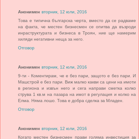
Анонимен
вторник, 12 юли, 2016
Това е типична българска черта, вместо да се радваме
на факта, че местен бизнесмен се опитва да възроди
инраструктурата и бизнеса в Троян, ние ще намерим
хиляди негативни неща за него.
Отговор
Анонимен
вторник, 12 юли, 2016
9-ти - Коментирам, че е без пари, защото е без пари. И
Машстрой е без пари. Виж малко какви са цени на имоти
в региона и извън него и сега направи сметка колко
струва 1 кв.м на пазара на имот в регулация и колко на
Елма. Няма лошо. Това е добра сделка за Младен.
Отговор
Анонимен
вторник, 12 юли, 2016
Когато местен бизнесмен прави голяма инвестиция за