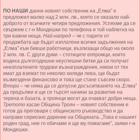
ПО НАШИ
данни новият собственик на „Елма” е
предложил малко над 2 млн. лв., което се оказало най-
доброто от всичките четири предложения. Успяхме да се
свържем с г-н Мондешки по телефона и той наблегна на
три важни неща.
Най-напред
– че с парите от
продажбата ще бъдат изплатени всички задължения на
„Елма” към бивши работници, възлизащи общо на около
2 млн. лв. С други думи – стотиците елпромци, които
водиха дългогодишни неуспешни битки да си получат
неизплатените трудови възнаграждения, някои от тях
имат да вземат по няколко хиляди лева, ще бъдат
възмездени финансово и това ще стане съвсем скоро.
Второ
– че няма да се допусне досъсипването на „Елма”
да продължи и ще се търсят начини за развитие на
терена и базата, а троянци могат да очакват добри неща.
Третото
касае Община Троян – новият собственик е
готов да преговаря с общинското ръководство и да
направи сериозно дарение на Общината. „Това е нашият
роден град, ние го обичаме и ще му помагаме”, заяви г-н
Мондешки.