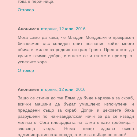
това е перачница.
Отговор
Анонимен
вторник, 12 юли, 2016
Мога само да кажа, че Младен Мондешки е прекрасен
бизнесмен със солиден опит познания който много
обича и милее за родния си град Троян. Престанете да
хулите всичко добро, стегнете се и вземете пример от
успелите хора.
Отговор
Анонимен
вторник, 12 юли, 2016
Защо се стигна до тук Елма да бъде нарязана за скраб,
всички машини да бъдат умишлено изпочупени и
предадени също за скраб. Допри и цеховете бяха
разрушени по най-вандалския начи за да се извади
желязото. Сега площадката на Елма е като гробница -
зловеща гледка. Няма нищо здраво освен
административната сграда, а тя е за събаряне също!