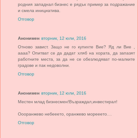
родния западнал бизнес е рядък пример за подражание
и смела инициатива.
Отговор
Анонимен
вторник, 12 юли, 2016
Отново завист. Защо не го купихте Вие? Яд ли Вие ,
аааа? Опитват се да дадат хляб на хората, да запазят
работните места, за да не се обезлюдяват по-малките
градове и пак недоволни.
Отговор
Анонимен
вторник, 12 юли, 2016
Местен млад бизнесмен!Възраждал,инвестирал!
Оооранжево небееето, оранжево морееето....
Отговор