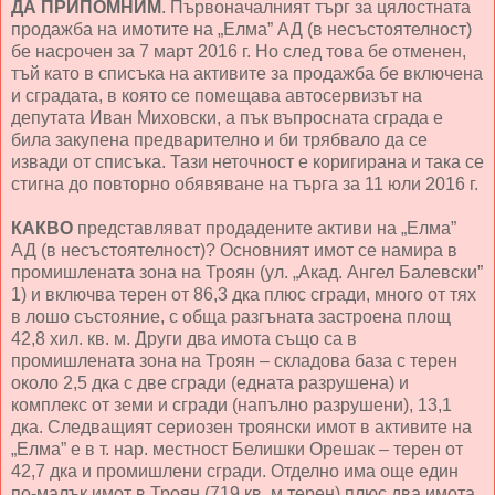
ДА ПРИПОМНИМ
. Първоначалният търг за цялостната
продажба на имотите на „Елма” АД (в несъстоятелност)
бе насрочен за 7 март 2016 г. Но след това бе отменен,
тъй като в списъка на активите за продажба бе включена
и сградата, в която се помещава автосервизът на
депутата Иван Миховски, а пък въпросната сграда е
била закупена предварително и би трябвало да се
извади от списъка. Тази неточност е коригирана и така се
стигна до повторно обявяване на търга за 11 юли 2016 г.
КАКВО
представляват продадените активи на „Елма”
АД (в несъстоятелност)? Основният имот се намира в
промишлената зона на Троян (ул. „Акад. Ангел Балевски”
1) и включва терен от 86,3 дка плюс сгради, много от тях
в лошо състояние, с обща разгъната застроена площ
42,8 хил. кв. м. Други два имота също са в
промишлената зона на Троян – складова база с терен
около 2,5 дка с две сгради (едната разрушена) и
комплекс от земи и сгради (напълно разрушени), 13,1
дка. Следващият сериозен троянски имот в активите на
„Елма” е в т. нар. местност Белишки Орешак – терен от
42,7 дка и промишлени сгради. Отделно има още един
по-малък имот в Троян (719 кв. м терен) плюс два имота