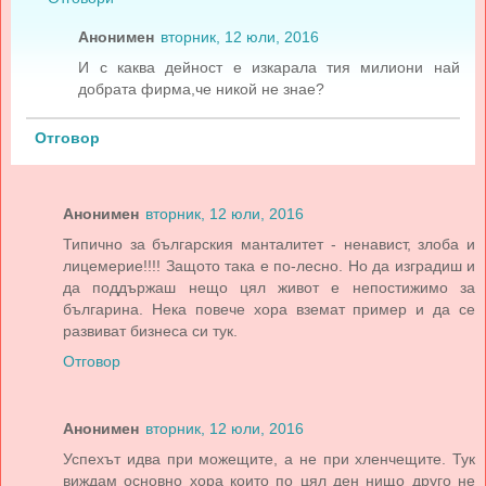
Анонимен
вторник, 12 юли, 2016
И с каква дейност е изкарала тия милиони най
добрата фирма,че никой не знае?
Отговор
Анонимен
вторник, 12 юли, 2016
Типично за българския манталитет - ненавист, злоба и
лицемерие!!!! Защото така е по-лесно. Но да изградиш и
да поддържаш нещо цял живот е непостижимо за
българина. Нека повече хора вземат пример и да се
развиват бизнеса си тук.
Отговор
Анонимен
вторник, 12 юли, 2016
Успехът идва при можещите, а не при хленчещите. Тук
виждам основно хора които по цял ден нищо друго не