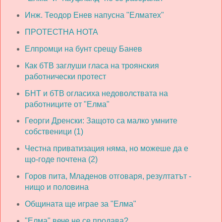
Инж. Теодор Енев напусна "Елматех"
ПРОТЕСТНА НОТА
Елпромци на бунт срещу Банев
Как бТВ заглуши гласа на троянския
работнически протест
БНТ и бТВ огласиха недоволствата на
работниците от "Елма"
Георги Дренски: Защото са малко умните
собственици (1)
Честна приватизация няма, но можеше да е
що-годе почтена (2)
Горов пита, Младенов отговаря, резултатът -
нищо и половина
Общината ще играе за "Елма"
"Елма" вече не се продава?