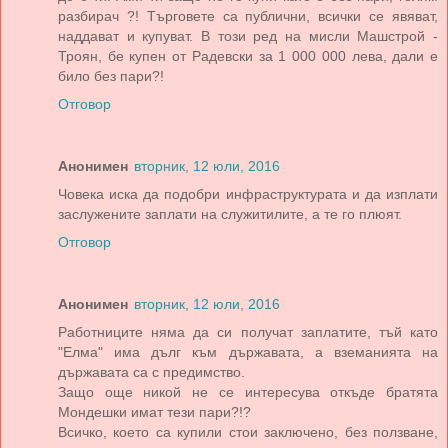
разбирач ?! Търговете са публични, всички се явяват,
наддават и купуват. В този ред на мисли Машстрой -
Троян, бе купен от Радевски за 1 000 000 лева, дали е
било без пари?!
Отговор
Анонимен
вторник, 12 юли, 2016
Човека иска да подобри инфраструктурата и да изплати
заслужените заплати на служитилите, а те го плюят.
Отговор
Анонимен
вторник, 12 юли, 2016
Работниците няма да си получат заплатите, тъй като
"Елма" има дълг към държавата, а вземанията на
държавата са с предимство.
Защо още никой не се интересува откъде братята
Мондешки имат тези пари?!?
Всичко, което са купили стои заключено, без ползване,