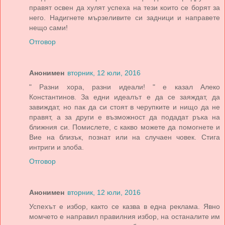
правят освен да хулят успеха на тези които се борят за
него. Надигнете мързеливите си задници и направете
нещо сами!
Отговор
Анонимен
вторник, 12 юли, 2016
" Разни хора, разни идеали! " е казал Алеко
Константинов. За едни идеалът е да се заяждат, да
завиждат, но пак да си стоят в черупките и нищо да не
правят, а за други е възможност да подадат ръка на
ближния си. Помислете, с какво можете да помогнете и
Вие на близък, познат или на случаен човек. Стига
интриги и злоба.
Отговор
Анонимен
вторник, 12 юли, 2016
Успехът е избор, както се казва в една реклама. Явно
момчето е направил правилния избор, на останалите им