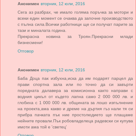
Анонимен
вторник, 12 юли, 2016
Сега аз разбрах, че имало голяма поръчка за мотори и
всеки един момент се очаква да започне производството
с пълна сила.Всички работници ще си получат парите за
тази и миналата година.
Прекрасна новина за Троян.Прекрасни млади
бизнесмени!
Отговор
Анонимен
вторник, 12 юли, 2016
Баба Доца пак избухна,иска да им подарят парцел да
прави спортна зала или по точно да си завърти
поредната далавера за комисионна както направи с
водния цикъл от където лапна само 2 000 000 лв. и
глобиха с 1 000 000 лв. общината за лошо изпълнение
на проекта,ама какво и дреме на дъртия гъз нали тя си
прибра пачката пък ние простолюдието ще плащаме
нейните провали.Пък робовладелеца радевски си купува
имоти ама той е 'светец'
Отговор