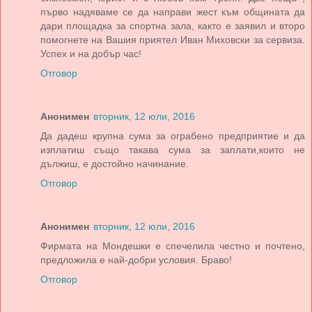
първо надяваме се да направи жест към общината да
дари площадка за спортна зала, както е заявил и второ
помогнете на Вашия приятел Иван Миховски за сервиза.
Успех и на добър час!
Отговор
Анонимен
вторник, 12 юли, 2016
Да дадеш крупна сума за ограбено предприятие и да
изплатиш също такава сума за заплати,които не
дължиш, е достойно начинание.
Отговор
Анонимен
вторник, 12 юли, 2016
Фирмата на Мондешки е спечелила честно и почтено,
предложила е най-добри условия. Браво!
Отговор