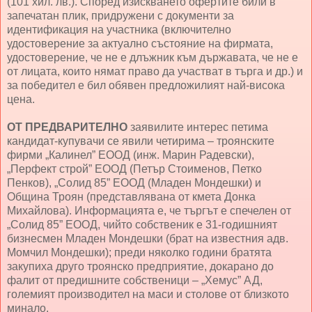
(101 хил. лв.). Според изискването офертите били в
запечатан плик, придружени с документи за
идентификация на участника (включително
удостоверение за актуално състояние на фирмата,
удостоверение, че не е длъжник към държавата, че не е
от лицата, които нямат право да участват в търга и др.) и
за победител е бил обявен предложилият най-висока
цена.
ОТ ПРЕДВАРИТЕЛНО
заявилите интерес петима
кандидат-купувачи се явили четирима – троянските
фирми „Калинел” ЕООД (инж. Марин Радевски),
„Перфект строй” ЕООД (Петър Стоименов, Петко
Пенков), „Солид 85” ЕООД (Младен Мондешки) и
Община Троян (представлявана от кмета Донка
Михайлова). Информацията е, че търгът е спечелен от
„Солид 85” ЕООД, чийто собственик е 31-годишният
бизнесмен Младен Мондешки (брат на известния адв.
Момчил Мондешки); преди няколко години братята
закупиха друго троянско предприятие, докарано до
фалит от предишните собственици – „Хемус” АД,
големият производител на маси и столове от близкото
минало.