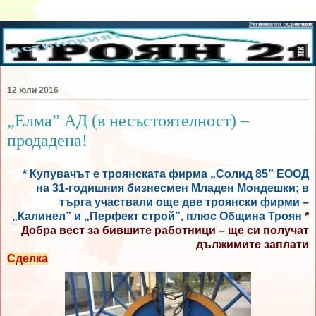
12 юли 2016
„Елма” АД (в несъстоятелност) –
продадена!
* Купувачът е троянската фирма „Солид 85” ЕООД
на 31-годишния бизнесмен Младен Мондешки; в
търга участвали още две троянски фирми –
„Калинел” и „Перфект строй”, плюс Община Троян
*
Добра вест за бившите работници – ще си получат
дължимите заплати
Сделка