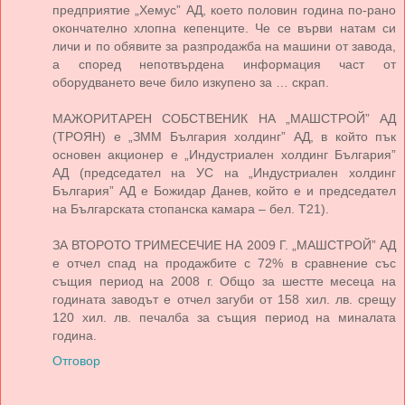
предприятие „Хемус” АД, което половин година по-рано
окончателно хлопна кепенците. Че се върви натам си
личи и по обявите за разпродажба на машини от завода,
а според непотвърдена информация част от
оборудването вече било изкупено за … скрап.
МАЖОРИТАРЕН СОБСТВЕНИК НА „МАШСТРОЙ” АД
(ТРОЯН) е „ЗММ България холдинг” АД, в който пък
основен акционер е „Индустриален холдинг България”
АД (председател на УС на „Индустриален холдинг
България” АД е Божидар Данев, който е и председател
на Българската стопанска камара – бел. Т21).
ЗА ВТОРОТО ТРИМЕСЕЧИЕ НА 2009 Г. „МАШСТРОЙ” АД
е отчел спад на продажбите с 72% в сравнение със
същия период на 2008 г. Общо за шестте месеца на
годината заводът е отчел загуби от 158 хил. лв. срещу
120 хил. лв. печалба за същия период на миналата
година.
Отговор