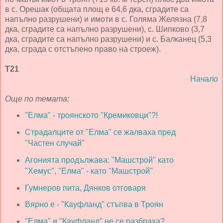
в с. Орешак (общата площ е 64,6 дка, сградите са
напълно разрушени) и имоти в с. Голяма Желязна (7,8
дка, сградите са напълно разрушени), с. Шипково (3,7
дка, сградите са напълно разрушени) и с. Балканец (5,3
дка, сграда с отстъпено право на строеж).
Т21
Начало
Още по темата:
"Елма" - троянското "Кремиковци"?!
Страдалците от "Елма" се жалваха пред
"Частен случай"
Агонията продължава: "Машстрой" като
"Хемус", "Елма" - като "Машстрой"
Гумнеров пита, Дянков отговаря
Вярно е - "Кауфланд" стъпва в Троян
"Елма" и "Кауфланд" не се разбраха?