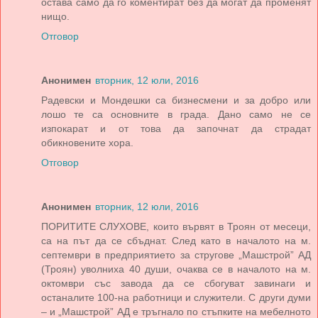
остава само да го коментират без да могат да променят
нищо.
Отговор
Анонимен
вторник, 12 юли, 2016
Радевски и Мондешки са бизнесмени и за добро или
лошо те са основните в града. Дано само не се
изпокарат и от това да започнат да страдат
обикновените хора.
Отговор
Анонимен
вторник, 12 юли, 2016
ПОРИТИТЕ СЛУХОВЕ, които вървят в Троян от месеци,
са на път да се сбъднат. След като в началото на м.
септември в предприятието за стругове „Машстрой” АД
(Троян) уволниха 40 души, очаква се в началото на м.
октомври със завода да се сбогуват завинаги и
останалите 100-на работници и служители. С други думи
– и „Машстрой” АД е тръгнало по стъпките на мебелното