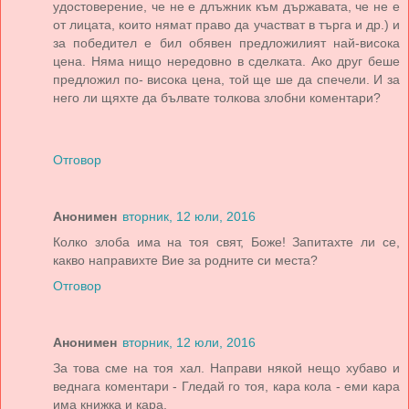
удостоверение, че не е длъжник към държавата, че не е
от лицата, които нямат право да участват в търга и др.) и
за победител е бил обявен предложилият най-висока
цена. Няма нищо нередовно в сделката. Ако друг беше
предложил по- висока цена, той ще ше да спечели. И за
него ли щяхте да бълвате толкова злобни коментари?
Отговор
Анонимен
вторник, 12 юли, 2016
Колко злоба има на тоя свят, Боже! Запитахте ли се,
какво направихте Вие за родните си места?
Отговор
Анонимен
вторник, 12 юли, 2016
За това сме на тоя хал. Направи някой нещо хубаво и
веднага коментари - Гледай го тоя, кара кола - еми кара
има книжка и кара.