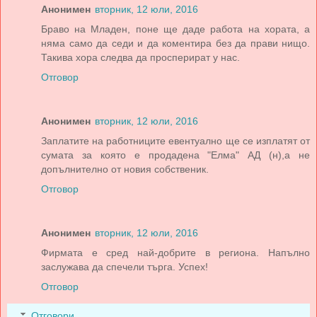
Анонимен
вторник, 12 юли, 2016
Браво на Младен, поне ще даде работа на хората, а
няма само да седи и да коментира без да прави нищо.
Такива хора следва да просперират у нас.
Отговор
Анонимен
вторник, 12 юли, 2016
Заплатите на работниците евентуално ще се изплатят от
сумата за която е продадена "Елма" АД (н),а не
допълнително от новия собственик.
Отговор
Анонимен
вторник, 12 юли, 2016
Фирмата е сред най-добрите в региона. Напълно
заслужава да спечели търга. Успех!
Отговор
Отговори