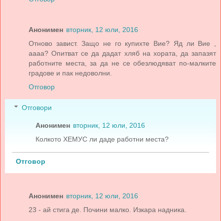
Анонимен
вторник, 12 юли, 2016
Отново завист. Защо не го купихте Вие? Яд ли Вие ,
аааа? Опитват се да дадат хляб на хората, да запазят
работните места, за да не се обезлюдяват по-малките
градове и пак недоволни.
Отговор
Отговори
Анонимен
вторник, 12 юли, 2016
Колкото ХЕМУС ли даде работни места?
Отговор
Анонимен
вторник, 12 юли, 2016
23 - ай стига де. Почини малко. Изкара надника.