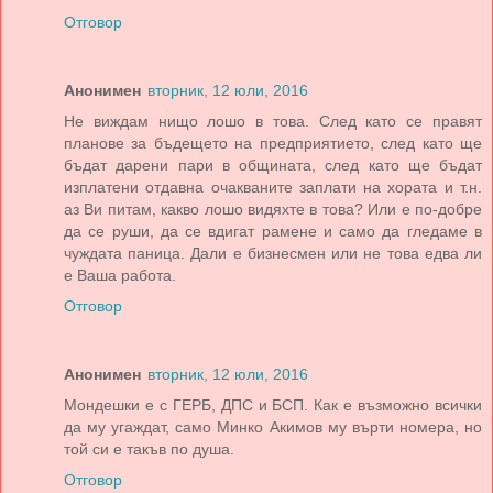
Отговор
Анонимен
вторник, 12 юли, 2016
Не виждам нищо лошо в това. След като се правят
планове за бъдещето на предприятието, след като ще
бъдат дарени пари в общината, след като ще бъдат
изплатени отдавна очакваните заплати на хората и т.н.
аз Ви питам, какво лошо видяхте в това? Или е по-добре
да се руши, да се вдигат рамене и само да гледаме в
чуждата паница. Дали е бизнесмен или не това едва ли
е Ваша работа.
Отговор
Анонимен
вторник, 12 юли, 2016
Мондешки е с ГЕРБ, ДПС и БСП. Как е възможно всички
да му угаждат, само Минко Акимов му върти номера, но
той си е такъв по душа.
Отговор