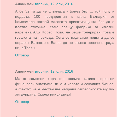
Анонимен
вторник, 12 юли, 2016
А бе 32 ти да не слънчаса - Банев бил ... той получи
подарък 100 предприятия в цяла България от
Комсомола покрай масовата приватизацията без да е
платил стотинка, само срещу фабрика за илюзии
наречена АКБ Форес. Това, че беше толериран, това е
грешката на прехода. Сега се надяваме нещата да се
оправят. Важното е Банев да не стъпва повече в града
ни, в Троян.
Отговор
Анонимен
вторник, 12 юли, 2016
Малко заможни хора ще поемат такива сериозни
финансови ангажименти към хората и локалния бизнес,
а фактът, че е местен ще направи отговорността му по-
ангажирана! Смела инициатива!
Отговор