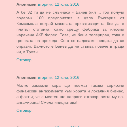
Анонимен
вторник, 12 юли, 2016
А бе 32 ти да не слънчаса - Банев бил ... той получи
подарък 100 предприятия в цяла България от
Комсомола покрай масовата приватизацията без да е
платил стотинка, само срещу фабрика за илюзии
наречена АКБ Форес. Това, че беше толериран, това е
грешката на прехода. Сега се надяваме нещата да се
оправят. Важното е Банев да не стъпва повече в града
ни, в Троян.
Отговор
Анонимен
вторник, 12 юли, 2016
Малко заможни хора ще поемат такива сериозни
финансови ангажименти към хората и локалния бизнес,
а фактът, че е местен ще направи отговорността му по-
ангажирана! Смела инициатива!
Отговор