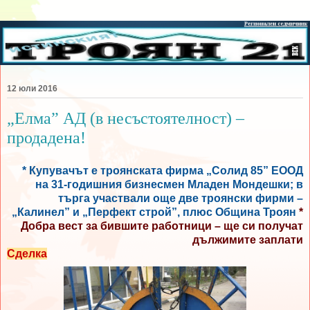
12 юли 2016
„Елма” АД (в несъстоятелност) –
продадена!
* Купувачът е троянската фирма „Солид 85” ЕООД
на 31-годишния бизнесмен Младен Мондешки; в
търга участвали още две троянски фирми –
„Калинел” и „Перфект строй”, плюс Община Троян
*
Добра вест за бившите работници – ще си получат
дължимите заплати
Сделка