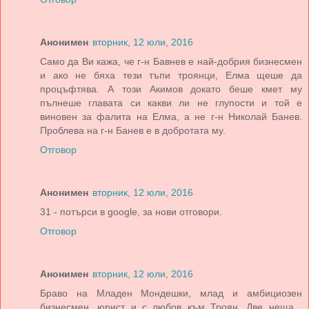
Анонимен
вторник, 12 юли, 2016
Само да Ви кажа, че г-н Бавнев е най-добрия бизнесмен
и ако не бяха тези тъпи троянци, Елма щеше да
процъфтява. А този Акимов докато беше кмет му
пълнеше главата си какви ли не глупости и той е
виновен за фалита на Елма, а не г-н Николай Банев.
Проблева на г-н Банев е в добротата му.
Отговор
Анонимен
вторник, 12 юли, 2016
31 - потърси в google, за нови отговори.
Отговор
Анонимен
вторник, 12 юли, 2016
Браво на Младен Мондешки, млад и амбициозен
бизнесмен, юрист и с любов към Троян. Две неща ,