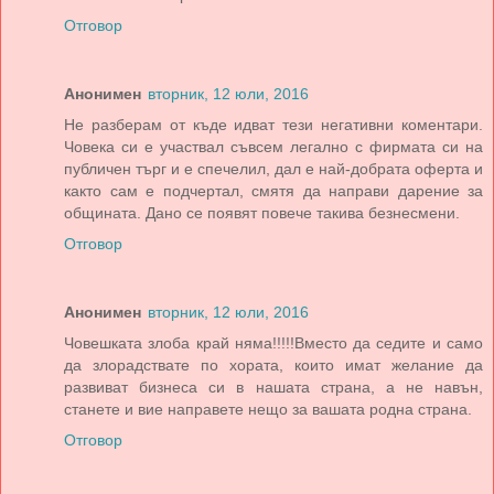
Отговор
Анонимен
вторник, 12 юли, 2016
Не разберам от къде идват тези негативни коментари.
Човека си е участвал съвсем легално с фирмата си на
публичен търг и е спечелил, дал е най-добрата оферта и
както сам е подчертал, смятя да направи дарение за
общината. Дано се появят повече такива безнесмени.
Отговор
Анонимен
вторник, 12 юли, 2016
Човешката злоба край няма!!!!!Вместо да седите и само
да злорадствате по хората, които имат желание да
развиват бизнеса си в нашата страна, а не навън,
станете и вие направете нещо за вашата родна страна.
Отговор