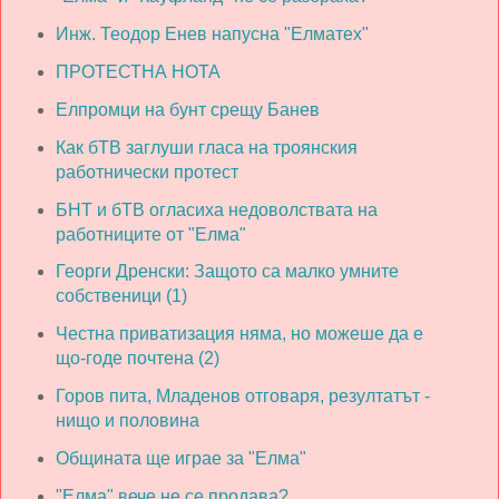
Инж. Теодор Енев напусна "Елматех"
ПРОТЕСТНА НОТА
Елпромци на бунт срещу Банев
Как бТВ заглуши гласа на троянския
работнически протест
БНТ и бТВ огласиха недоволствата на
работниците от "Елма"
Георги Дренски: Защото са малко умните
собственици (1)
Честна приватизация няма, но можеше да е
що-годе почтена (2)
Горов пита, Младенов отговаря, резултатът -
нищо и половина
Общината ще играе за "Елма"
"Елма" вече не се продава?