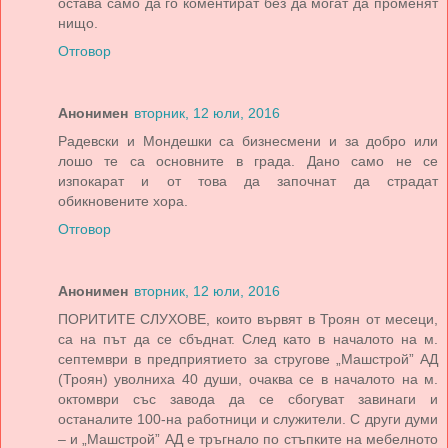
остава само да го коментират без да могат да променят
нищо.
Отговор
Анонимен
вторник, 12 юли, 2016
Радевски и Мондешки са бизнесмени и за добро или
лошо те са основните в града. Дано само не се
изпокарат и от това да започнат да страдат
обикновените хора.
Отговор
Анонимен
вторник, 12 юли, 2016
ПОРИТИТЕ СЛУХОВЕ, които вървят в Троян от месеци,
са на път да се сбъднат. След като в началото на м.
септември в предприятието за стругове „Машстрой” АД
(Троян) уволниха 40 души, очаква се в началото на м.
октомври със завода да се сбогуват завинаги и
останалите 100-на работници и служители. С други думи
– и „Машстрой” АД е тръгнало по стъпките на мебелното