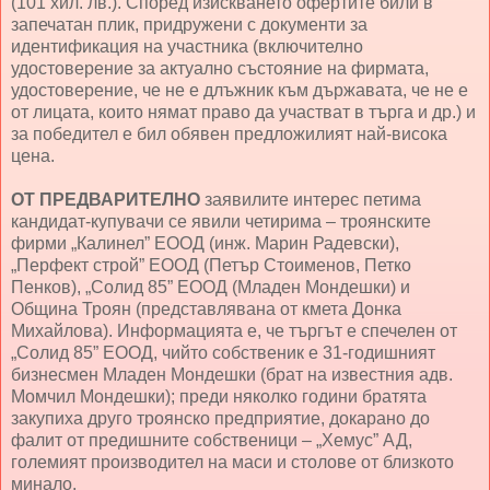
(101 хил. лв.). Според изискването офертите били в
запечатан плик, придружени с документи за
идентификация на участника (включително
удостоверение за актуално състояние на фирмата,
удостоверение, че не е длъжник към държавата, че не е
от лицата, които нямат право да участват в търга и др.) и
за победител е бил обявен предложилият най-висока
цена.
ОТ ПРЕДВАРИТЕЛНО
заявилите интерес петима
кандидат-купувачи се явили четирима – троянските
фирми „Калинел” ЕООД (инж. Марин Радевски),
„Перфект строй” ЕООД (Петър Стоименов, Петко
Пенков), „Солид 85” ЕООД (Младен Мондешки) и
Община Троян (представлявана от кмета Донка
Михайлова). Информацията е, че търгът е спечелен от
„Солид 85” ЕООД, чийто собственик е 31-годишният
бизнесмен Младен Мондешки (брат на известния адв.
Момчил Мондешки); преди няколко години братята
закупиха друго троянско предприятие, докарано до
фалит от предишните собственици – „Хемус” АД,
големият производител на маси и столове от близкото
минало.