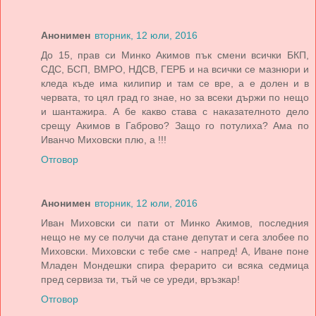
Анонимен
вторник, 12 юли, 2016
До 15, прав си Минко Акимов пък смени всички БКП,
СДС, БСП, ВМРО, НДСВ, ГЕРБ и на всички се мазнюри и
кледа къде има килипир и там се вре, а е долен и в
червата, то цял град го знае, но за всеки държи по нещо
и шантажира. А бе какво става с наказателното дело
срещу Акимов в Габрово? Защо го потулиха? Ама по
Иванчо Миховски плю, а !!!
Отговор
Анонимен
вторник, 12 юли, 2016
Иван Миховски си пати от Минко Акимов, последния
нещо не му се получи да стане депутат и сега злобее по
Миховски. Миховски с тебе сме - напред! А, Иване поне
Младен Мондешки спира ферарито си всяка седмица
пред сервиза ти, тъй че се уреди, връзкар!
Отговор