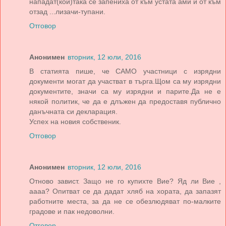
нападат(кой)така се запениха от към устата ами и от към
отзад ...лизачи-тупани.
Отговор
Анонимен
вторник, 12 юли, 2016
В статията пише, че САМО участници с изрядни
документи могат да участват в търга.Щом са му изрядни
документите, значи са му изрядни и парите.Да не е
някой политик, че да е длъжен да предоставя публично
данъчната си декларация.
Успех на новия собственик.
Отговор
Анонимен
вторник, 12 юли, 2016
Отново завист. Защо не го купихте Вие? Яд ли Вие ,
аааа? Опитват се да дадат хляб на хората, да запазят
работните места, за да не се обезлюдяват по-малките
градове и пак недоволни.
Отговор