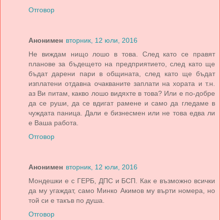
Отговор
Анонимен
вторник, 12 юли, 2016
Не виждам нищо лошо в това. След като се правят
планове за бъдещето на предприятието, след като ще
бъдат дарени пари в общината, след като ще бъдат
изплатени отдавна очакваните заплати на хората и т.н.
аз Ви питам, какво лошо видяхте в това? Или е по-добре
да се руши, да се вдигат рамене и само да гледаме в
чуждата паница. Дали е бизнесмен или не това едва ли
е Ваша работа.
Отговор
Анонимен
вторник, 12 юли, 2016
Мондешки е с ГЕРБ, ДПС и БСП. Как е възможно всички
да му угаждат, само Минко Акимов му върти номера, но
той си е такъв по душа.
Отговор