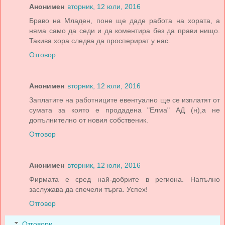
Анонимен
вторник, 12 юли, 2016
Браво на Младен, поне ще даде работа на хората, а
няма само да седи и да коментира без да прави нищо.
Такива хора следва да просперират у нас.
Отговор
Анонимен
вторник, 12 юли, 2016
Заплатите на работниците евентуално ще се изплатят от
сумата за която е продадена "Елма" АД (н),а не
допълнително от новия собственик.
Отговор
Анонимен
вторник, 12 юли, 2016
Фирмата е сред най-добрите в региона. Напълно
заслужава да спечели търга. Успех!
Отговор
Отговори