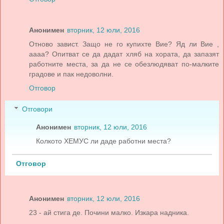
Анонимен
вторник, 12 юли, 2016
Отново завист. Защо не го купихте Вие? Яд ли Вие ,
аааа? Опитват се да дадат хляб на хората, да запазят
работните места, за да не се обезлюдяват по-малките
градове и пак недоволни.
Отговор
Отговори
Анонимен
вторник, 12 юли, 2016
Колкото ХЕМУС ли даде работни места?
Отговор
Анонимен
вторник, 12 юли, 2016
23 - ай стига де. Почини малко. Изкара надника.