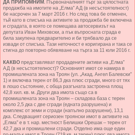
ДА ПРИПОМНИМ
. Първоначалният търг за цялостната
продажба на имотите на „Елма” АД (в несъстоятелност)
бе насрочен за 7 март 2016 г. Но след това бе отменен,
тъй като в списъка на активите за продажба бе включена
и сградата, в която се помещава автосервизът на
депутата Иван Миховски, а пък въпросната сграда е
била закупена предварително и би трябвало да се
извади от списъка. Тази неточност е коригирана и така се
стигна до повторно обявяване на търга за 11 юли 2016 г.
КАКВО
представляват продадените активи на „Елма”
АД (в несъстоятелност)? Основният имот се намира в
промишлената зона на Троян (ул. „Акад. Ангел Балевски”
1) и включва терен от 86,3 дка плюс сгради, много от тях
в лошо състояние, с обща разгъната застроена площ
42,8 хил. кв. м. Други два имота също са в
промишлената зона на Троян – складова база с терен
около 2,5 дка с две сгради (едната разрушена) и
комплекс от земи и сгради (напълно разрушени), 13,1
дка. Следващият сериозен троянски имот в активите на
„Елма” е в т. нар. местност Белишки Орешак – терен от
42,7 дка и промишлени сгради. Отделно има още един
по-малък имот в Троян (719 кв. м терен) плюс два имота