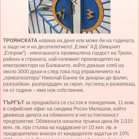
ТРОЯНСКАТА
новина на деня или може би на годината,
а защо не и на десетилетието! „Елма” АД (бившият
„Елпром”) - някогашната промишлена гордост на Троян,
района и страната, най-големият производител на
електромотори на Балканите, който даваше хляб на
около 3000 души и след това под управлението на
„приватизатора” Николай Банев бе докаран до фалит,
разграбван, разпродаден за скрап, пустеещ и разкапващ
се от години – има нов собственик.
ТЪРГЪТ
за продажбата се състоя в понеделник, 11 юли,
в софийския офис на синдика Росен Милошев, който
движеше делата на обявеното в несъстоятелност
предприятие. Обявената начална тръжна цена бе 1,015
млн. лв. при стъпка на наддаване от 10 хил. лв. и
предварително внесен от кандидатите задатък от 10%