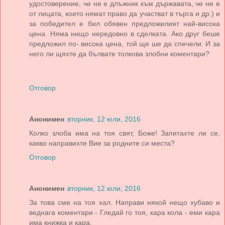
удостоверение, че не е длъжник към държавата, че не е
от лицата, които нямат право да участват в търга и др.) и
за победител е бил обявен предложилият най-висока
цена. Няма нищо нередовно в сделката. Ако друг беше
предложил по- висока цена, той ще ше да спечели. И за
него ли щяхте да бълвате толкова злобни коментари?
Отговор
Анонимен
вторник, 12 юли, 2016
Колко злоба има на тоя свят, Боже! Запитахте ли се,
какво направихте Вие за родните си места?
Отговор
Анонимен
вторник, 12 юли, 2016
За това сме на тоя хал. Направи някой нещо хубаво и
веднага коментари - Гледай го тоя, кара кола - еми кара
има книжка и кара.