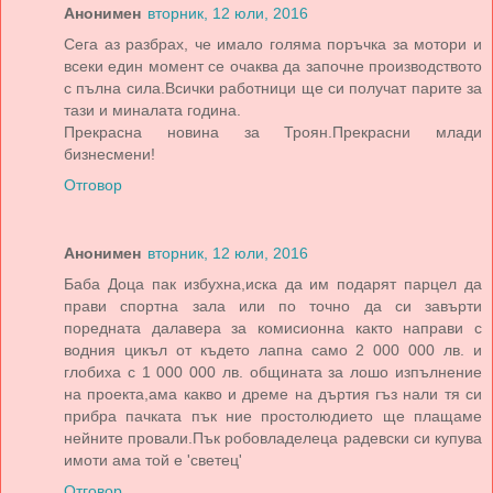
Анонимен
вторник, 12 юли, 2016
Сега аз разбрах, че имало голяма поръчка за мотори и
всеки един момент се очаква да започне производството
с пълна сила.Всички работници ще си получат парите за
тази и миналата година.
Прекрасна новина за Троян.Прекрасни млади
бизнесмени!
Отговор
Анонимен
вторник, 12 юли, 2016
Баба Доца пак избухна,иска да им подарят парцел да
прави спортна зала или по точно да си завърти
поредната далавера за комисионна както направи с
водния цикъл от където лапна само 2 000 000 лв. и
глобиха с 1 000 000 лв. общината за лошо изпълнение
на проекта,ама какво и дреме на дъртия гъз нали тя си
прибра пачката пък ние простолюдието ще плащаме
нейните провали.Пък робовладелеца радевски си купува
имоти ама той е 'светец'
Отговор