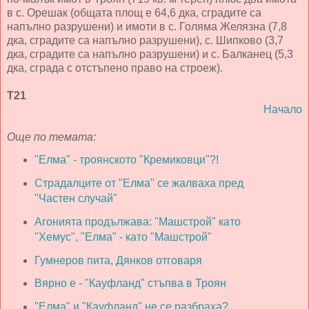
в с. Орешак (общата площ е 64,6 дка, сградите са
напълно разрушени) и имоти в с. Голяма Желязна (7,8
дка, сградите са напълно разрушени), с. Шипково (3,7
дка, сградите са напълно разрушени) и с. Балканец (5,3
дка, сграда с отстъпено право на строеж).
Т21
Начало
Още по темата:
"Елма" - троянското "Кремиковци"?!
Страдалците от "Елма" се жалваха пред
"Частен случай"
Агонията продължава: "Машстрой" като
"Хемус", "Елма" - като "Машстрой"
Гумнеров пита, Дянков отговаря
Вярно е - "Кауфланд" стъпва в Троян
"Елма" и "Кауфланд" не се разбраха?