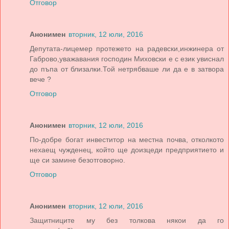
Отговор
Анонимен
вторник, 12 юли, 2016
Депутата-лицемер протежето на радевски,инжинера от
Габрово,уважавания господин Миховски е с език увиснал
до пъпа от близалки.Той нетрябваше ли да е в затвора
вече ?
Отговор
Анонимен
вторник, 12 юли, 2016
По-добре богат инвеститор на местна почва, отколкото
нехаещ чужденец, който ще доизцеди предприятието и
ще си замине безотговорно.
Отговор
Анонимен
вторник, 12 юли, 2016
Защитниците му без толкова някои да го