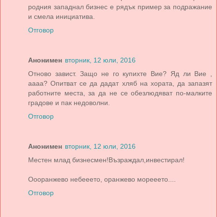
родния западнал бизнес е рядък пример за подражание
и смела инициатива.
Отговор
Анонимен
вторник, 12 юли, 2016
Отново завист. Защо не го купихте Вие? Яд ли Вие ,
аааа? Опитват се да дадат хляб на хората, да запазят
работните места, за да не се обезлюдяват по-малките
градове и пак недоволни.
Отговор
Анонимен
вторник, 12 юли, 2016
Местен млад бизнесмен!Възраждал,инвестирал!
Оооранжево небееето, оранжево морееето....
Отговор