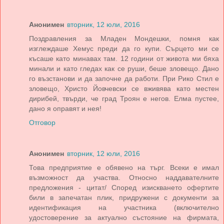
Анонимен
вторник, 12 юли, 2016
Поздравления за Младен Мондешки, помня как
изглеждаше Хемус преди да го купи. Сърцето ми се
късаше като минавах там. 12 години от живота ми бяха
минали и като гледах как се руши, беше зловещо. Дано
го възстанови и да започне да работи. При Рико Стил е
зловещо, Христо Йовчевски се вживява като местен
дирибей, твърди, че град Троян е негов. Елма пустее,
дано я оправят и нея!
Отговор
Анонимен
вторник, 12 юли, 2016
Това предприятие е обявено на търг. Всеки е имал
възможност да участва. Относно наддавателните
предложения - цитат/ Според изискването офертите
били в запечатан плик, придружени с документи за
идентификация на участника (включително
удостоверение за актуално състояние на фирмата,