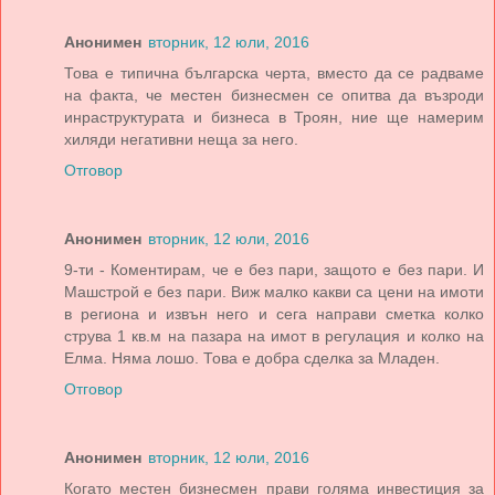
Анонимен
вторник, 12 юли, 2016
Това е типична българска черта, вместо да се радваме
на факта, че местен бизнесмен се опитва да възроди
инраструктурата и бизнеса в Троян, ние ще намерим
хиляди негативни неща за него.
Отговор
Анонимен
вторник, 12 юли, 2016
9-ти - Коментирам, че е без пари, защото е без пари. И
Машстрой е без пари. Виж малко какви са цени на имоти
в региона и извън него и сега направи сметка колко
струва 1 кв.м на пазара на имот в регулация и колко на
Елма. Няма лошо. Това е добра сделка за Младен.
Отговор
Анонимен
вторник, 12 юли, 2016
Когато местен бизнесмен прави голяма инвестиция за