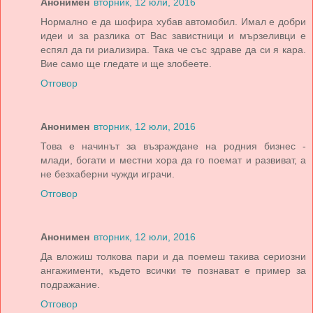
Анонимен
вторник, 12 юли, 2016
Нормално е да шофира хубав автомобил. Имал е добри
идеи и за разлика от Вас завистници и мързеливци е
еспял да ги риализира. Така че със здраве да си я кара.
Вие само ще гледате и ще злобеете.
Отговор
Анонимен
вторник, 12 юли, 2016
Това е начинът за възраждане на родния бизнес -
млади, богати и местни хора да го поемат и развиват, а
не безхаберни чужди играчи.
Отговор
Анонимен
вторник, 12 юли, 2016
Да вложиш толкова пари и да поемеш такива сериозни
ангажименти, където всички те познават е пример за
подражание.
Отговор