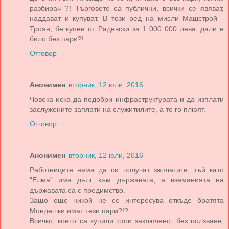
разбирач ?! Търговете са публични, всички се явяват,
наддават и купуват. В този ред на мисли Машстрой -
Троян, бе купен от Радевски за 1 000 000 лева, дали е
било без пари?!
Отговор
Анонимен
вторник, 12 юли, 2016
Човека иска да подобри инфраструктурата и да изплати
заслужените заплати на служитилите, а те го плюят.
Отговор
Анонимен
вторник, 12 юли, 2016
Работниците няма да си получат заплатите, тъй като
"Елма" има дълг към държавата, а вземанията на
държавата са с предимство.
Защо още никой не се интересува откъде братята
Мондешки имат тези пари?!?
Всичко, което са купили стои заключено, без ползване,