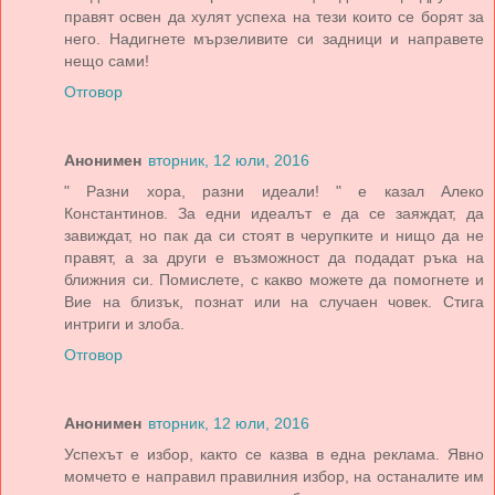
правят освен да хулят успеха на тези които се борят за
него. Надигнете мързеливите си задници и направете
нещо сами!
Отговор
Анонимен
вторник, 12 юли, 2016
" Разни хора, разни идеали! " е казал Алеко
Константинов. За едни идеалът е да се заяждат, да
завиждат, но пак да си стоят в черупките и нищо да не
правят, а за други е възможност да подадат ръка на
ближния си. Помислете, с какво можете да помогнете и
Вие на близък, познат или на случаен човек. Стига
интриги и злоба.
Отговор
Анонимен
вторник, 12 юли, 2016
Успехът е избор, както се казва в една реклама. Явно
момчето е направил правилния избор, на останалите им