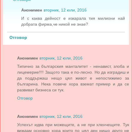
Анонимен
вторник, 12 юли, 2016
И с каква дейност е изкарала тия милиони най
добрата фирма,че никой не знае?
Отговор
Анонимен
вторник, 12 юли, 2016
Типично за българския манталитет - ненавист, злоба и
лицемерие!!!! Защото така е по-лесно. Но да изградиш и
да поддържаш нещо цял живот е непостижимо за
българина. Нека повече хора вземат пример и да се
развиват бизнеса си тук.
Отговор
Анонимен
вторник, 12 юли, 2016
Успехът идва при можещите, а не при хленчещите. Тук
виждам основно хора които по цял ден нищо друго не