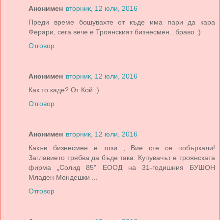
Анонимен
вторник, 12 юли, 2016
Преди време бошувахте от къде има пари да кара
Ферари, сега вече е Троянският бизнесмен...браво :)
Отговор
Анонимен
вторник, 12 юли, 2016
Как то каде? От Кой :)
Отговор
Анонимен
вторник, 12 юли, 2016
Какъв бизнесмен е този , Вие сте се побъркали!
Заглавието трябва да бъде така: Купувачът е троянската
фирма „Солид 85” ЕООД на 31-годишния БУШОН
Младен Мондешки ...
Отговор