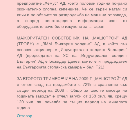
предприятие „Хемус” АД, което половин година по-рано
окончателно хлопна кепенците. Че се върви натам си
личи и по обявите за разпродажба на машини от завода,
а според непотвърдена информация част от
оборудването вече било изкупено за … скрап.
МАЖОРИТАРЕН СОБСТВЕНИК НА „МАШСТРОЙ” АД
(ТРОЯН) е „ЗММ България холдинг” АД, в който пък
основен акционер е „Индустриален холдинг България”
АД (председател на УС на „Индустриален холдинг
България” АД е Божидар Данев, който е и председател
на Българската стопанска камара – бел. Т21).
ЗА ВТОРОТО ТРИМЕСЕЧИЕ НА 2009 Г. „МАШСТРОЙ” АД
е отчел спад на продажбите с 72% в сравнение със
същия период на 2008 г. Общо за шестте месеца на
годината заводът е отчел загуби от 158 хил. лв. срещу
120 хил. лв. печалба за същия период на миналата
година.
Отговор