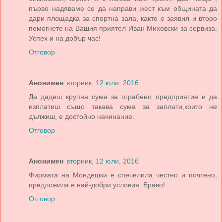
първо надяваме се да направи жест към общината да
дари площадка за спортна зала, както е заявил и второ
помогнете на Вашия приятел Иван Миховски за сервиза.
Успех и на добър час!
Отговор
Анонимен
вторник, 12 юли, 2016
Да дадеш крупна сума за ограбено предприятие и да
изплатиш също такава сума за заплати,които не
дължиш, е достойно начинание.
Отговор
Анонимен
вторник, 12 юли, 2016
Фирмата на Мондешки е спечелила честно и почтено,
предложила е най-добри условия. Браво!
Отговор