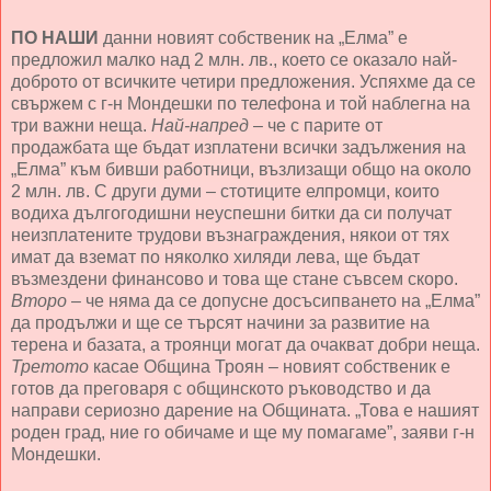
ПО НАШИ
данни новият собственик на „Елма” е
предложил малко над 2 млн. лв., което се оказало най-
доброто от всичките четири предложения. Успяхме да се
свържем с г-н Мондешки по телефона и той наблегна на
три важни неща.
Най-напред
– че с парите от
продажбата ще бъдат изплатени всички задължения на
„Елма” към бивши работници, възлизащи общо на около
2 млн. лв. С други думи – стотиците елпромци, които
водиха дългогодишни неуспешни битки да си получат
неизплатените трудови възнаграждения, някои от тях
имат да вземат по няколко хиляди лева, ще бъдат
възмездени финансово и това ще стане съвсем скоро.
Второ
– че няма да се допусне досъсипването на „Елма”
да продължи и ще се търсят начини за развитие на
терена и базата, а троянци могат да очакват добри неща.
Третото
касае Община Троян – новият собственик е
готов да преговаря с общинското ръководство и да
направи сериозно дарение на Общината. „Това е нашият
роден град, ние го обичаме и ще му помагаме”, заяви г-н
Мондешки.