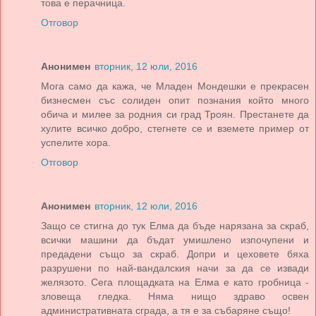
това е перачница.
Отговор
Анонимен
вторник, 12 юли, 2016
Мога само да кажа, че Младен Мондешки е прекрасен
бизнесмен със солиден опит познания който много
обича и милее за родния си град Троян. Престанете да
хулите всичко добро, стегнете се и вземете пример от
успелите хора.
Отговор
Анонимен
вторник, 12 юли, 2016
Защо се стигна до тук Елма да бъде нарязана за скраб,
всички машини да бъдат умишлено изпочупени и
предадени също за скраб. Допри и цеховете бяха
разрушени по най-вандалския начи за да се извади
желязото. Сега площадката на Елма е като гробница -
зловеща гледка. Няма нищо здраво освен
административната сграда, а тя е за събаряне също!