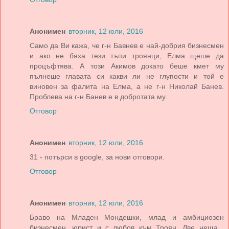
Анонимен
вторник, 12 юли, 2016
Само да Ви кажа, че г-н Бавнев е най-добрия бизнесмен
и ако не бяха тези тъпи троянци, Елма щеше да
процъфтява. А този Акимов докато беше кмет му
пълнеше главата си какви ли не глупости и той е
виновен за фалита на Елма, а не г-н Николай Банев.
Проблева на г-н Банев е в добротата му.
Отговор
Анонимен
вторник, 12 юли, 2016
31 - потърси в google, за нови отговори.
Отговор
Анонимен
вторник, 12 юли, 2016
Браво на Младен Мондешки, млад и амбициозен
бизнесмен, юрист и с любов към Троян. Две неща ,