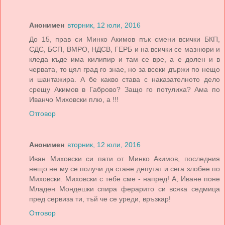
Анонимен
вторник, 12 юли, 2016
До 15, прав си Минко Акимов пък смени всички БКП,
СДС, БСП, ВМРО, НДСВ, ГЕРБ и на всички се мазнюри и
кледа къде има килипир и там се вре, а е долен и в
червата, то цял град го знае, но за всеки държи по нещо
и шантажира. А бе какво става с наказателното дело
срещу Акимов в Габрово? Защо го потулиха? Ама по
Иванчо Миховски плю, а !!!
Отговор
Анонимен
вторник, 12 юли, 2016
Иван Миховски си пати от Минко Акимов, последния
нещо не му се получи да стане депутат и сега злобее по
Миховски. Миховски с тебе сме - напред! А, Иване поне
Младен Мондешки спира ферарито си всяка седмица
пред сервиза ти, тъй че се уреди, връзкар!
Отговор