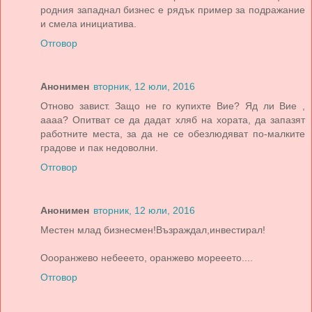
родния западнал бизнес е рядък пример за подражание
и смела инициатива.
Отговор
Анонимен
вторник, 12 юли, 2016
Отново завист. Защо не го купихте Вие? Яд ли Вие ,
аааа? Опитват се да дадат хляб на хората, да запазят
работните места, за да не се обезлюдяват по-малките
градове и пак недоволни.
Отговор
Анонимен
вторник, 12 юли, 2016
Местен млад бизнесмен!Възраждал,инвестирал!
Оооранжево небееето, оранжево морееето....
Отговор