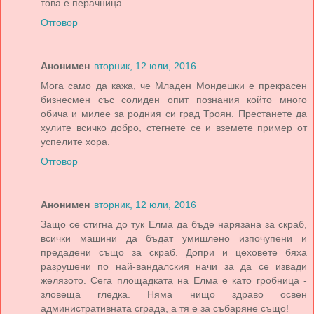
това е перачница.
Отговор
Анонимен
вторник, 12 юли, 2016
Мога само да кажа, че Младен Мондешки е прекрасен
бизнесмен със солиден опит познания който много
обича и милее за родния си град Троян. Престанете да
хулите всичко добро, стегнете се и вземете пример от
успелите хора.
Отговор
Анонимен
вторник, 12 юли, 2016
Защо се стигна до тук Елма да бъде нарязана за скраб,
всички машини да бъдат умишлено изпочупени и
предадени също за скраб. Допри и цеховете бяха
разрушени по най-вандалския начи за да се извади
желязото. Сега площадката на Елма е като гробница -
зловеща гледка. Няма нищо здраво освен
административната сграда, а тя е за събаряне също!