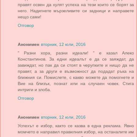
правят освен да хулят успеха на тези които се борят за
него. Надигнете мързеливите си задници и направете
нещо сами!
Отговор
Анонимен
вторник, 12 юли, 2016
" Разни хора, разни идеали! " е казал Алеко
Константинов. За едни идеалът е да се заяждат, да
завиждат, но пак да си стоят в черупките и нищо да не
правят, а за други е възможност да подадат ръка на
ближния си. Помислете, с какво можете да помогнете и
Вие на близък, познат или на случаен човек. Стига
интриги и злоба.
Отговор
Анонимен
вторник, 12 юли, 2016
Успехът е избор, както се казва в една реклама. Явно
момчето е направил правилния избор, на останалите им