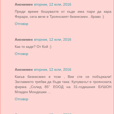
Анонимен
вторник, 12 юли, 2016
Преди време бошувахте от къде има пари да кара
Ферари, сега вече е Троянският бизнесмен...браво :)
Отговор
Анонимен
вторник, 12 юли, 2016
Как то каде? От Кой :)
Отговор
Анонимен
вторник, 12 юли, 2016
Какъв бизнесмен е този , Вие сте се побъркали!
Заглавието трябва да бъде така: Купувачът е троянската
фирма „Солид 85” ЕООД на 31-годишния БУШОН
Младен Мондешки ...
Отговор