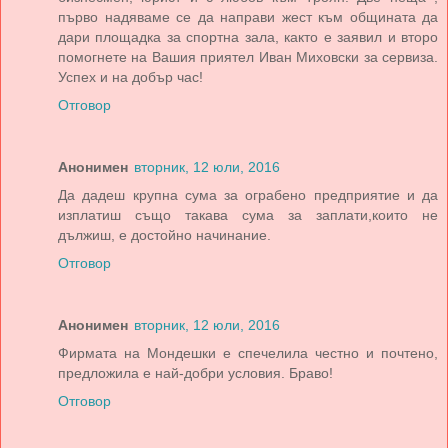
първо надяваме се да направи жест към общината да
дари площадка за спортна зала, както е заявил и второ
помогнете на Вашия приятел Иван Миховски за сервиза.
Успех и на добър час!
Отговор
Анонимен
вторник, 12 юли, 2016
Да дадеш крупна сума за ограбено предприятие и да
изплатиш също такава сума за заплати,които не
дължиш, е достойно начинание.
Отговор
Анонимен
вторник, 12 юли, 2016
Фирмата на Мондешки е спечелила честно и почтено,
предложила е най-добри условия. Браво!
Отговор