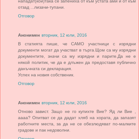
нападат(кой)така се запениха от към устата ами и от към
отзад ...лизачи-тупани.
Отговор
Анонимен
вторник, 12 юли, 2016
В статията пише, че САМО участници с изрядни
документи могат да участват в търга.Щом са му изрядни
документите, значи са му изрядни и парите.Да не е
някой политик, че да е длъжен да предоставя публично
данъчната си декларация.
Успех на новия собственик.
Отговор
Анонимен
вторник, 12 юли, 2016
Отново завист. Защо не го купихте Вие? Яд ли Вие ,
аааа? Опитват се да дадат хляб на хората, да запазят
работните места, за да не се обезлюдяват по-малките
градове и пак недоволни.
Отговор