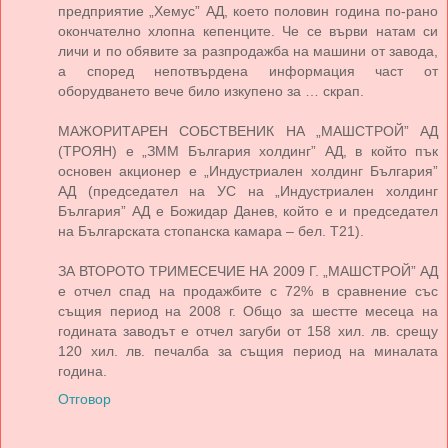
предприятие „Хемус” АД, което половин година по-рано
окончателно хлопна кепенците. Че се върви натам си
личи и по обявите за разпродажба на машини от завода,
а според непотвърдена информация част от
оборудването вече било изкупено за … скрап.
МАЖОРИТАРЕН СОБСТВЕНИК НА „МАШСТРОЙ” АД
(ТРОЯН) е „ЗММ България холдинг” АД, в който пък
основен акционер е „Индустриален холдинг България”
АД (председател на УС на „Индустриален холдинг
България” АД е Божидар Данев, който е и председател
на Българската стопанска камара – бел. Т21).
ЗА ВТОРОТО ТРИМЕСЕЧИЕ НА 2009 Г. „МАШСТРОЙ” АД
е отчел спад на продажбите с 72% в сравнение със
същия период на 2008 г. Общо за шестте месеца на
годината заводът е отчел загуби от 158 хил. лв. срещу
120 хил. лв. печалба за същия период на миналата
година.
Отговор