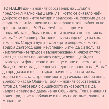
ПО НАШИ
данни новият собственик на „Елма” е
предложил малко над 2 млн. лв., което се оказало най-
доброто от всичките четири предложения. Успяхме да се
свържем с г-н Мондешки по телефона и той наблегна на
три важни неща.
Най-напред
– че с парите от
продажбата ще бъдат изплатени всички задължения на
„Елма” към бивши работници, възлизащи общо на около
2 млн. лв. С други думи – стотиците елпромци, които
водиха дългогодишни неуспешни битки да си получат
неизплатените трудови възнаграждения, някои от тях
имат да вземат по няколко хиляди лева, ще бъдат
възмездени финансово и това ще стане съвсем скоро.
Второ
– че няма да се допусне досъсипването на „Елма”
да продължи и ще се търсят начини за развитие на
терена и базата, а троянци могат да очакват добри неща.
Третото
касае Община Троян – новият собственик е
готов да преговаря с общинското ръководство и да
направи сериозно дарение на Общината. „Това е нашият
роден град, ние го обичаме и ще му помагаме”, заяви г-н
Мондешки.