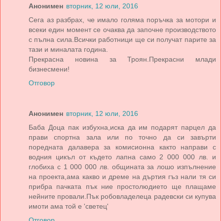
Анонимен
вторник, 12 юли, 2016
Сега аз разбрах, че имало голяма поръчка за мотори и
всеки един момент се очаква да започне производството
с пълна сила.Всички работници ще си получат парите за
тази и миналата година.
Прекрасна новина за Троян.Прекрасни млади
бизнесмени!
Отговор
Анонимен
вторник, 12 юли, 2016
Баба Доца пак избухна,иска да им подарят парцел да
прави спортна зала или по точно да си завърти
поредната далавера за комисионна както направи с
водния цикъл от където лапна само 2 000 000 лв. и
глобиха с 1 000 000 лв. общината за лошо изпълнение
на проекта,ама какво и дреме на дъртия гъз нали тя си
прибра пачката пък ние простолюдието ще плащаме
нейните провали.Пък робовладелеца радевски си купува
имоти ама той е 'светец'
Отговор