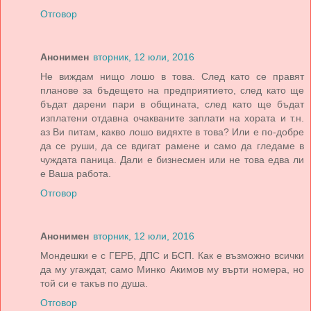
Отговор
Анонимен
вторник, 12 юли, 2016
Не виждам нищо лошо в това. След като се правят
планове за бъдещето на предприятието, след като ще
бъдат дарени пари в общината, след като ще бъдат
изплатени отдавна очакваните заплати на хората и т.н.
аз Ви питам, какво лошо видяхте в това? Или е по-добре
да се руши, да се вдигат рамене и само да гледаме в
чуждата паница. Дали е бизнесмен или не това едва ли
е Ваша работа.
Отговор
Анонимен
вторник, 12 юли, 2016
Мондешки е с ГЕРБ, ДПС и БСП. Как е възможно всички
да му угаждат, само Минко Акимов му върти номера, но
той си е такъв по душа.
Отговор