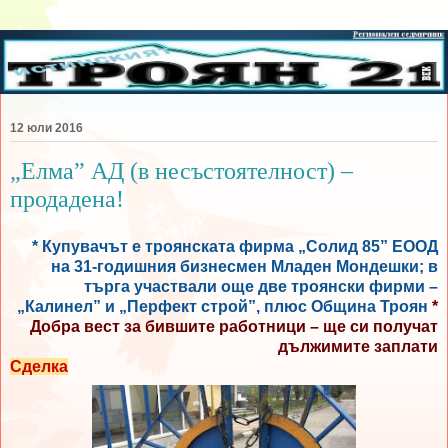
12 юли 2016
„Елма” АД (в несъстоятелност) –
продадена!
* Купувачът е троянската фирма „Солид 85” ЕООД
на 31-годишния бизнесмен Младен Мондешки; в
търга участвали още две троянски фирми –
„Калинел” и „Перфект строй”, плюс Община Троян
*
Добра вест за бившите работници – ще си получат
дължимите заплати
Сделка