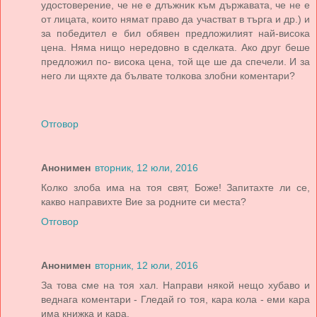
удостоверение, че не е длъжник към държавата, че не е
от лицата, които нямат право да участват в търга и др.) и
за победител е бил обявен предложилият най-висока
цена. Няма нищо нередовно в сделката. Ако друг беше
предложил по- висока цена, той ще ше да спечели. И за
него ли щяхте да бълвате толкова злобни коментари?
Отговор
Анонимен
вторник, 12 юли, 2016
Колко злоба има на тоя свят, Боже! Запитахте ли се,
какво направихте Вие за родните си места?
Отговор
Анонимен
вторник, 12 юли, 2016
За това сме на тоя хал. Направи някой нещо хубаво и
веднага коментари - Гледай го тоя, кара кола - еми кара
има книжка и кара.