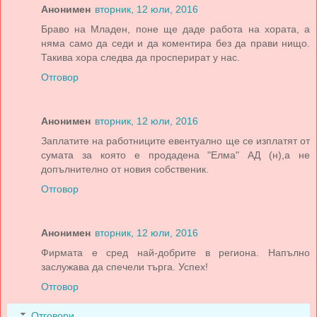
Анонимен
вторник, 12 юли, 2016
Браво на Младен, поне ще даде работа на хората, а
няма само да седи и да коментира без да прави нищо.
Такива хора следва да просперират у нас.
Отговор
Анонимен
вторник, 12 юли, 2016
Заплатите на работниците евентуално ще се изплатят от
сумата за която е продадена "Елма" АД (н),а не
допълнително от новия собственик.
Отговор
Анонимен
вторник, 12 юли, 2016
Фирмата е сред най-добрите в региона. Напълно
заслужава да спечели търга. Успех!
Отговор
Отговори