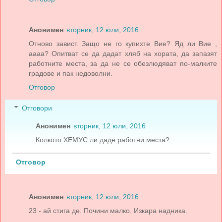
Анонимен
вторник, 12 юли, 2016
Отново завист. Защо не го купихте Вие? Яд ли Вие ,
аааа? Опитват се да дадат хляб на хората, да запазят
работните места, за да не се обезлюдяват по-малките
градове и пак недоволни.
Отговор
Отговори
Анонимен
вторник, 12 юли, 2016
Колкото ХЕМУС ли даде работни места?
Отговор
Анонимен
вторник, 12 юли, 2016
23 - ай стига де. Почини малко. Изкара надника.