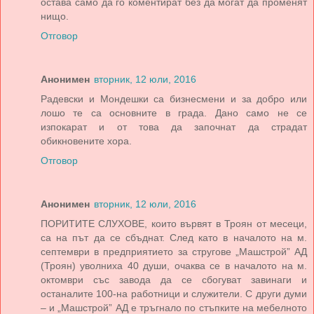
остава само да го коментират без да могат да променят
нищо.
Отговор
Анонимен
вторник, 12 юли, 2016
Радевски и Мондешки са бизнесмени и за добро или
лошо те са основните в града. Дано само не се
изпокарат и от това да започнат да страдат
обикновените хора.
Отговор
Анонимен
вторник, 12 юли, 2016
ПОРИТИТЕ СЛУХОВЕ, които вървят в Троян от месеци,
са на път да се сбъднат. След като в началото на м.
септември в предприятието за стругове „Машстрой” АД
(Троян) уволниха 40 души, очаква се в началото на м.
октомври със завода да се сбогуват завинаги и
останалите 100-на работници и служители. С други думи
– и „Машстрой” АД е тръгнало по стъпките на мебелното