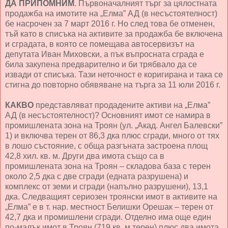
ДА ПРИПОМНИМ
. Първоначалният търг за цялостната
продажба на имотите на „Елма” АД (в несъстоятелност)
бе насрочен за 7 март 2016 г. Но след това бе отменен,
тъй като в списъка на активите за продажба бе включена
и сградата, в която се помещава автосервизът на
депутата Иван Миховски, а пък въпросната сграда е
била закупена предварително и би трябвало да се
извади от списъка. Тази неточност е коригирана и така се
стигна до повторно обявяване на търга за 11 юли 2016 г.
КАКВО
представляват продадените активи на „Елма”
АД (в несъстоятелност)? Основният имот се намира в
промишлената зона на Троян (ул. „Акад. Ангел Балевски”
1) и включва терен от 86,3 дка плюс сгради, много от тях
в лошо състояние, с обща разгъната застроена площ
42,8 хил. кв. м. Други два имота също са в
промишлената зона на Троян – складова база с терен
около 2,5 дка с две сгради (едната разрушена) и
комплекс от земи и сгради (напълно разрушени), 13,1
дка. Следващият сериозен троянски имот в активите на
„Елма” е в т. нар. местност Белишки Орешак – терен от
42,7 дка и промишлени сгради. Отделно има още един
по-малък имот в Троян (719 кв. м терен) плюс два имота