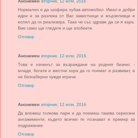
Анонимен
вторник, 12 юли, 2016
Нормално е да шофира хубав автомобил. Имал е добри
идеи и за разлика от Вас завистници и мързеливци е
еспял да ги риализира. Така че със здраве да си я кара.
Вие само ще гледате и ще злобеете.
Отговор
Анонимен
вторник, 12 юли, 2016
Това е начинът за възраждане на родния бизнес -
млади, богати и местни хора да го поемат и развиват, а
не безхаберни чужди играчи.
Отговор
Анонимен
вторник, 12 юли, 2016
Да вложиш толкова пари и да поемеш такива сериозни
ангажименти, където всички те познават е пример за
подражание.
Отговор