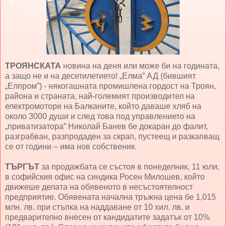
ТРОЯНСКАТА
новина на деня или може би на годината,
а защо не и на десетилетието! „Елма” АД (бившият
„Елпром”) - някогашната промишлена гордост на Троян,
района и страната, най-големият производител на
електромотори на Балканите, който даваше хляб на
около 3000 души и след това под управлението на
„приватизатора” Николай Банев бе докаран до фалит,
разграбван, разпродаден за скрап, пустеещ и разкапващ
се от години – има нов собственик.
ТЪРГЪТ
за продажбата се състоя в понеделник, 11 юли,
в софийския офис на синдика Росен Милошев, който
движеше делата на обявеното в несъстоятелност
предприятие. Обявената начална тръжна цена бе 1,015
млн. лв. при стъпка на наддаване от 10 хил. лв. и
предварително внесен от кандидатите задатък от 10%