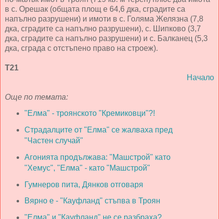
в с. Орешак (общата площ е 64,6 дка, сградите са
напълно разрушени) и имоти в с. Голяма Желязна (7,8
дка, сградите са напълно разрушени), с. Шипково (3,7
дка, сградите са напълно разрушени) и с. Балканец (5,3
дка, сграда с отстъпено право на строеж).
Т21
Начало
Още по темата:
"Елма" - троянското "Кремиковци"?!
Страдалците от "Елма" се жалваха пред
"Частен случай"
Агонията продължава: "Машстрой" като
"Хемус", "Елма" - като "Машстрой"
Гумнеров пита, Дянков отговаря
Вярно е - "Кауфланд" стъпва в Троян
"Елма" и "Кауфланд" не се разбраха?