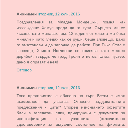
Анонимен
вторник, 12 юли, 2016
Поздравления за Младен Мондешки, помня как
изглеждаше Хемус преди да го купи. Сърцето ми се
късаше като минавах там. 12 години от живота ми бяха
минали и като гледах как се руши, беше зловещо. Дано
го възстанови и да започне да работи. При Рико Стил е
зловещо, Христо Йовчевски се вживява като местен
дирибей, твърди, че град Троян е негов. Елма пустее,
дано я оправят и нея!
Отговор
Анонимен
вторник, 12 юли, 2016
Това предприятие е обявено на търг. Всеки е имал
възможност да участва. Относно наддавателните
предложения - цитат/ Според изискването офертите
били в запечатан плик, придружени с документи за
идентификация на участника (включително
удостоверение за актуално състояние на фирмата,