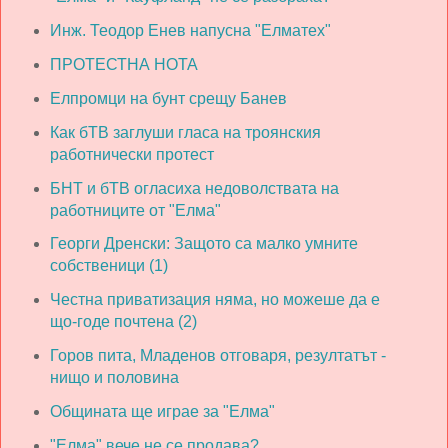
Инж. Теодор Енев напусна "Елматех"
ПРОТЕСТНА НОТА
Елпромци на бунт срещу Банев
Как бТВ заглуши гласа на троянския
работнически протест
БНТ и бТВ огласиха недоволствата на
работниците от "Елма"
Георги Дренски: Защото са малко умните
собственици (1)
Честна приватизация няма, но можеше да е
що-годе почтена (2)
Горов пита, Младенов отговаря, резултатът -
нищо и половина
Общината ще играе за "Елма"
"Елма" вече не се продава?