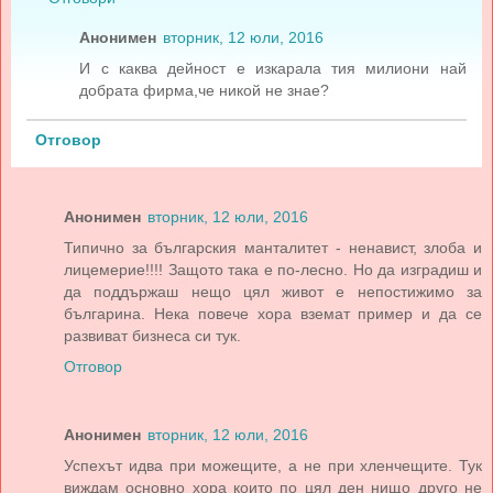
Анонимен
вторник, 12 юли, 2016
И с каква дейност е изкарала тия милиони най
добрата фирма,че никой не знае?
Отговор
Анонимен
вторник, 12 юли, 2016
Типично за българския манталитет - ненавист, злоба и
лицемерие!!!! Защото така е по-лесно. Но да изградиш и
да поддържаш нещо цял живот е непостижимо за
българина. Нека повече хора вземат пример и да се
развиват бизнеса си тук.
Отговор
Анонимен
вторник, 12 юли, 2016
Успехът идва при можещите, а не при хленчещите. Тук
виждам основно хора които по цял ден нищо друго не