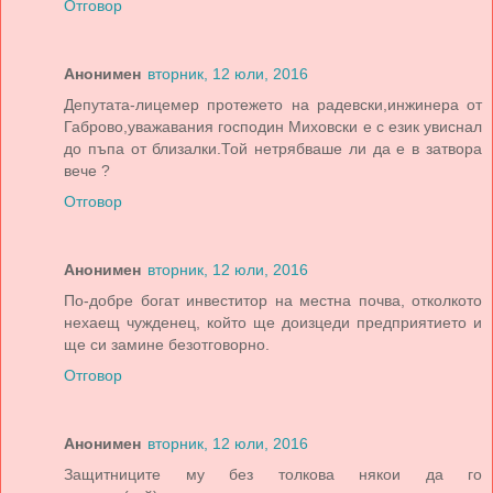
Отговор
Анонимен
вторник, 12 юли, 2016
Депутата-лицемер протежето на радевски,инжинера от
Габрово,уважавания господин Миховски е с език увиснал
до пъпа от близалки.Той нетрябваше ли да е в затвора
вече ?
Отговор
Анонимен
вторник, 12 юли, 2016
По-добре богат инвеститор на местна почва, отколкото
нехаещ чужденец, който ще доизцеди предприятието и
ще си замине безотговорно.
Отговор
Анонимен
вторник, 12 юли, 2016
Защитниците му без толкова някои да го