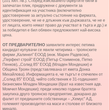
(101 хил. лв.). Според изискването офертите били в
запечатан плик, придружени с документи за
идентификация на участника (включително
удостоверение за актуално състояние на фирмата,
удостоверение, че не е длъжник към държавата, че не е
от лицата, които нямат право да участват в търга и др.) и
за победител е бил обявен предложилият най-висока
цена.
ОТ ПРЕДВАРИТЕЛНО
заявилите интерес петима
кандидат-купувачи се явили четирима – троянските
фирми „Калинел” ЕООД (инж. Марин Радевски),
„Перфект строй” ЕООД (Петър Стоименов, Петко
Пенков), „Солид 85” ЕООД (Младен Мондешки) и
Община Троян (представлявана от кмета Донка
Михайлова). Информацията е, че търгът е спечелен от
„Солид 85” ЕООД, чийто собственик е 31-годишният
бизнесмен Младен Мондешки (брат на известния адв.
Момчил Мондешки); преди няколко години братята
закупиха друго троянско предприятие, докарано до
фалит от предишните собственици – „Хемус” АД,
големият производител на маси и столове от близкото
минало.