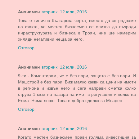
Анонимен
вторник, 12 юли, 2016
Това е типична българска черта, вместо да се радваме
на факта, че местен бизнесмен се опитва да възроди
инраструктурата и бизнеса в Троян, ние ще намерим
хиляди негативни неща за него.
Отговор
Анонимен
вторник, 12 юли, 2016
9-ти - Коментирам, че е без пари, защото е без пари. И
Машстрой е без пари. Виж малко какви са цени на имоти
в региона и извън него и сега направи сметка колко
струва 1 кв.м на пазара на имот в регулация и колко на
Елма. Няма лошо. Това е добра сделка за Младен.
Отговор
Анонимен
вторник, 12 юли, 2016
Когато местен бизнесмен прави голяма инвестиция за