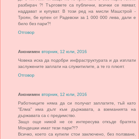
разбирач ?! Търговете са публични, всички се явяват,
наддават и купуват. В този ред на мисли Машстрой -
Троян, бе купен от Радевски за 1 000 000 лева, дали е
било без пари?!
Отговор
Анонимен
вторник, 12 юли, 2016
Човека иска да подобри инфраструктурата и да изплати
заслужените заплати на служитилите, а те го плюят.
Отговор
Анонимен
вторник, 12 юли, 2016
Работниците няма да си получат заплатите, тъй като
"Елма" има дълг към държавата, а вземанията на
държавата са с предимство.
Защо още никой не се интересува откъде братята
Мондешки имат тези пари?!?
Всичко, което са купили стои заключено, без ползване,