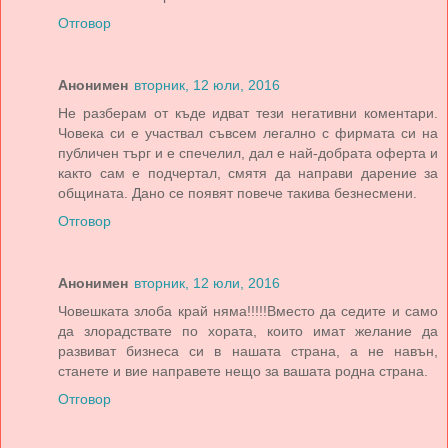
Отговор
Анонимен
вторник, 12 юли, 2016
Не разберам от къде идват тези негативни коментари.
Човека си е участвал съвсем легално с фирмата си на
публичен търг и е спечелил, дал е най-добрата оферта и
както сам е подчертал, смятя да направи дарение за
общината. Дано се появят повече такива безнесмени.
Отговор
Анонимен
вторник, 12 юли, 2016
Човешката злоба край няма!!!!!Вместо да седите и само
да злорадствате по хората, които имат желание да
развиват бизнеса си в нашата страна, а не навън,
станете и вие направете нещо за вашата родна страна.
Отговор