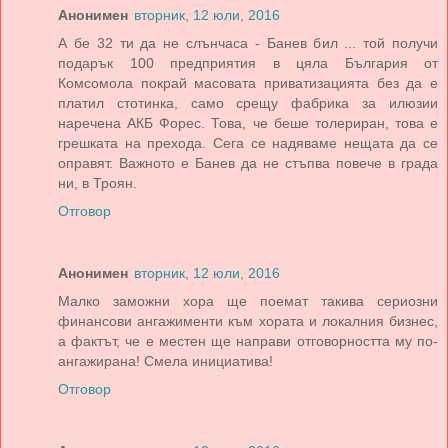
Анонимен
вторник, 12 юли, 2016
А бе 32 ти да не слънчаса - Банев бил ... той получи
подарък 100 предприятия в цяла България от
Комсомола покрай масовата приватизацията без да е
платил стотинка, само срещу фабрика за илюзии
наречена АКБ Форес. Това, че беше толериран, това е
грешката на прехода. Сега се надяваме нещата да се
оправят. Важното е Банев да не стъпва повече в града
ни, в Троян.
Отговор
Анонимен
вторник, 12 юли, 2016
Малко заможни хора ще поемат такива сериозни
финансови ангажименти към хората и локалния бизнес,
а фактът, че е местен ще направи отговорността му по-
ангажирана! Смела инициатива!
Отговор