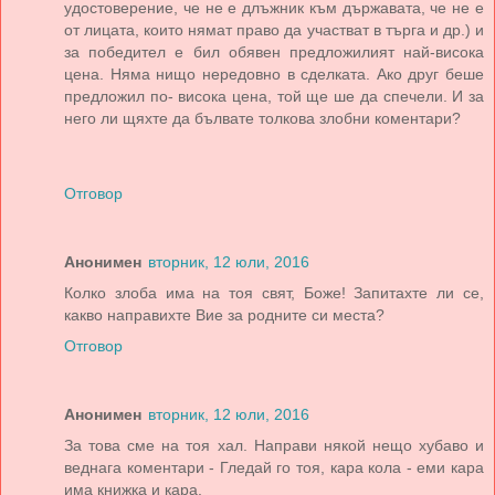
удостоверение, че не е длъжник към държавата, че не е
от лицата, които нямат право да участват в търга и др.) и
за победител е бил обявен предложилият най-висока
цена. Няма нищо нередовно в сделката. Ако друг беше
предложил по- висока цена, той ще ше да спечели. И за
него ли щяхте да бълвате толкова злобни коментари?
Отговор
Анонимен
вторник, 12 юли, 2016
Колко злоба има на тоя свят, Боже! Запитахте ли се,
какво направихте Вие за родните си места?
Отговор
Анонимен
вторник, 12 юли, 2016
За това сме на тоя хал. Направи някой нещо хубаво и
веднага коментари - Гледай го тоя, кара кола - еми кара
има книжка и кара.