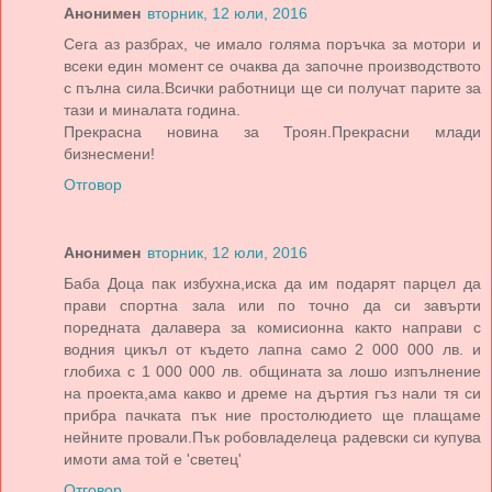
Анонимен
вторник, 12 юли, 2016
Сега аз разбрах, че имало голяма поръчка за мотори и
всеки един момент се очаква да започне производството
с пълна сила.Всички работници ще си получат парите за
тази и миналата година.
Прекрасна новина за Троян.Прекрасни млади
бизнесмени!
Отговор
Анонимен
вторник, 12 юли, 2016
Баба Доца пак избухна,иска да им подарят парцел да
прави спортна зала или по точно да си завърти
поредната далавера за комисионна както направи с
водния цикъл от където лапна само 2 000 000 лв. и
глобиха с 1 000 000 лв. общината за лошо изпълнение
на проекта,ама какво и дреме на дъртия гъз нали тя си
прибра пачката пък ние простолюдието ще плащаме
нейните провали.Пък робовладелеца радевски си купува
имоти ама той е 'светец'
Отговор