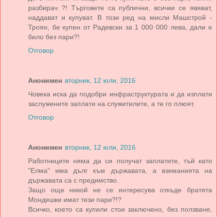
разбирач ?! Търговете са публични, всички се явяват,
наддават и купуват. В този ред на мисли Машстрой -
Троян, бе купен от Радевски за 1 000 000 лева, дали е
било без пари?!
Отговор
Анонимен
вторник, 12 юли, 2016
Човека иска да подобри инфраструктурата и да изплати
заслужените заплати на служитилите, а те го плюят.
Отговор
Анонимен
вторник, 12 юли, 2016
Работниците няма да си получат заплатите, тъй като
"Елма" има дълг към държавата, а вземанията на
държавата са с предимство.
Защо още никой не се интересува откъде братята
Мондешки имат тези пари?!?
Всичко, което са купили стои заключено, без ползване,