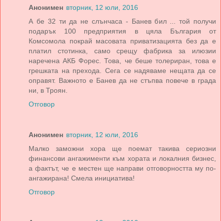
Анонимен
вторник, 12 юли, 2016
А бе 32 ти да не слънчаса - Банев бил ... той получи
подарък 100 предприятия в цяла България от
Комсомола покрай масовата приватизацията без да е
платил стотинка, само срещу фабрика за илюзии
наречена АКБ Форес. Това, че беше толериран, това е
грешката на прехода. Сега се надяваме нещата да се
оправят. Важното е Банев да не стъпва повече в града
ни, в Троян.
Отговор
Анонимен
вторник, 12 юли, 2016
Малко заможни хора ще поемат такива сериозни
финансови ангажименти към хората и локалния бизнес,
а фактът, че е местен ще направи отговорността му по-
ангажирана! Смела инициатива!
Отговор