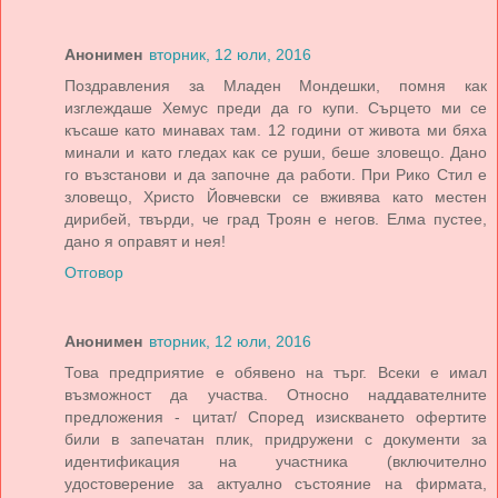
Анонимен
вторник, 12 юли, 2016
Поздравления за Младен Мондешки, помня как
изглеждаше Хемус преди да го купи. Сърцето ми се
късаше като минавах там. 12 години от живота ми бяха
минали и като гледах как се руши, беше зловещо. Дано
го възстанови и да започне да работи. При Рико Стил е
зловещо, Христо Йовчевски се вживява като местен
дирибей, твърди, че град Троян е негов. Елма пустее,
дано я оправят и нея!
Отговор
Анонимен
вторник, 12 юли, 2016
Това предприятие е обявено на търг. Всеки е имал
възможност да участва. Относно наддавателните
предложения - цитат/ Според изискването офертите
били в запечатан плик, придружени с документи за
идентификация на участника (включително
удостоверение за актуално състояние на фирмата,