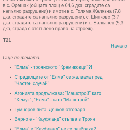
в с. Орешак (общата площ е 64,6 дка, сградите са
напълно разрушени) и имоти в с. Голяма Желязна (7,8
дка, сградите са напълно разрушени), с. Шипково (3,7
дка, сградите са напълно разрушени) и с. Балканец (5,3
дка, сграда с отстъпено право на строеж).
Т21
Начало
Още по темата:
"Елма" - троянското "Кремиковци"?!
Страдалците от "Елма" се жалваха пред
"Частен случай"
Агонията продължава: "Машстрой" като
"Хемус", "Елма" - като "Машстрой"
Гумнеров пита, Дянков отговаря
Вярно е - "Кауфланд" стъпва в Троян
"Елма" и "Кауфланд" не се разбраха?