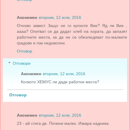
Анонимен
вторник, 12 юли, 2016
Отново завист. Защо не го купихте Вие? Яд ли Вие ,
аааа? Опитват се да дадат хляб на хората, да запазят
работните места, за да не се обезлюдяват по-малките
градове и пак недоволни.
Отговор
Отговори
Анонимен
вторник, 12 юли, 2016
Колкото ХЕМУС ли даде работни места?
Отговор
Анонимен
вторник, 12 юли, 2016
23 - ай стига де. Почини малко. Изкара надника.