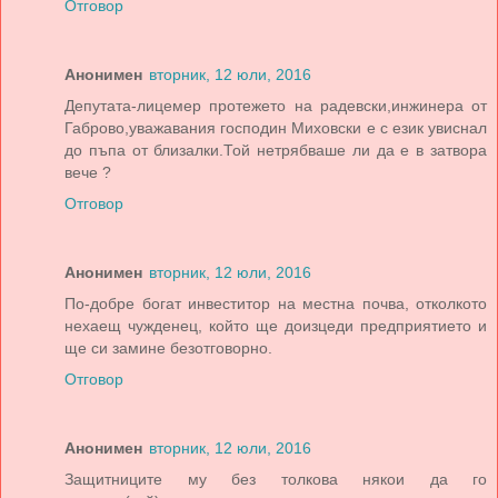
Отговор
Анонимен
вторник, 12 юли, 2016
Депутата-лицемер протежето на радевски,инжинера от
Габрово,уважавания господин Миховски е с език увиснал
до пъпа от близалки.Той нетрябваше ли да е в затвора
вече ?
Отговор
Анонимен
вторник, 12 юли, 2016
По-добре богат инвеститор на местна почва, отколкото
нехаещ чужденец, който ще доизцеди предприятието и
ще си замине безотговорно.
Отговор
Анонимен
вторник, 12 юли, 2016
Защитниците му без толкова някои да го