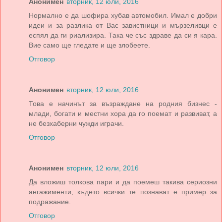
Анонимен
вторник, 12 юли, 2016
Нормално е да шофира хубав автомобил. Имал е добри
идеи и за разлика от Вас завистници и мързеливци е
еспял да ги риализира. Така че със здраве да си я кара.
Вие само ще гледате и ще злобеете.
Отговор
Анонимен
вторник, 12 юли, 2016
Това е начинът за възраждане на родния бизнес -
млади, богати и местни хора да го поемат и развиват, а
не безхаберни чужди играчи.
Отговор
Анонимен
вторник, 12 юли, 2016
Да вложиш толкова пари и да поемеш такива сериозни
ангажименти, където всички те познават е пример за
подражание.
Отговор