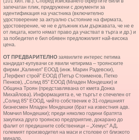
(101 хил. лв.). Според изискването офертите били в
запечатан плик, придружени с документи за
идентификация на участника (включително
удостоверение за актуално състояние на фирмата,
удостоверение, че не е длъжник към държавата, че не е
от лицата, които нямат право да участват в търга и др.) и
за победител е бил обявен предложилият най-висока
цена.
ОТ ПРЕДВАРИТЕЛНО
заявилите интерес петима
кандидат-купувачи се явили четирима – троянските
фирми „Калинел” ЕООД (инж. Марин Радевски),
„Перфект строй” ЕООД (Петър Стоименов, Петко
Пенков), „Солид 85” ЕООД (Младен Мондешки) и
Община Троян (представлявана от кмета Донка
Михайлова). Информацията е, че търгът е спечелен от
„Солид 85” ЕООД, чийто собственик е 31-годишният
бизнесмен Младен Мондешки (брат на известния адв.
Момчил Мондешки); преди няколко години братята
закупиха друго троянско предприятие, докарано до
фалит от предишните собственици – „Хемус” АД,
големият производител на маси и столове от близкото
минало.