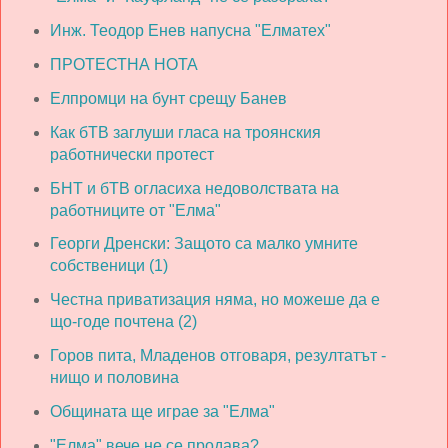
Инж. Теодор Енев напусна "Елматех"
ПРОТЕСТНА НОТА
Елпромци на бунт срещу Банев
Как бТВ заглуши гласа на троянския
работнически протест
БНТ и бТВ огласиха недоволствата на
работниците от "Елма"
Георги Дренски: Защото са малко умните
собственици (1)
Честна приватизация няма, но можеше да е
що-годе почтена (2)
Горов пита, Младенов отговаря, резултатът -
нищо и половина
Общината ще играе за "Елма"
"Елма" вече не се продава?