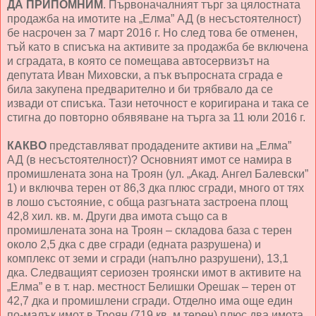
ДА ПРИПОМНИМ
. Първоначалният търг за цялостната
продажба на имотите на „Елма” АД (в несъстоятелност)
бе насрочен за 7 март 2016 г. Но след това бе отменен,
тъй като в списъка на активите за продажба бе включена
и сградата, в която се помещава автосервизът на
депутата Иван Миховски, а пък въпросната сграда е
била закупена предварително и би трябвало да се
извади от списъка. Тази неточност е коригирана и така се
стигна до повторно обявяване на търга за 11 юли 2016 г.
КАКВО
представляват продадените активи на „Елма”
АД (в несъстоятелност)? Основният имот се намира в
промишлената зона на Троян (ул. „Акад. Ангел Балевски”
1) и включва терен от 86,3 дка плюс сгради, много от тях
в лошо състояние, с обща разгъната застроена площ
42,8 хил. кв. м. Други два имота също са в
промишлената зона на Троян – складова база с терен
около 2,5 дка с две сгради (едната разрушена) и
комплекс от земи и сгради (напълно разрушени), 13,1
дка. Следващият сериозен троянски имот в активите на
„Елма” е в т. нар. местност Белишки Орешак – терен от
42,7 дка и промишлени сгради. Отделно има още един
по-малък имот в Троян (719 кв. м терен) плюс два имота