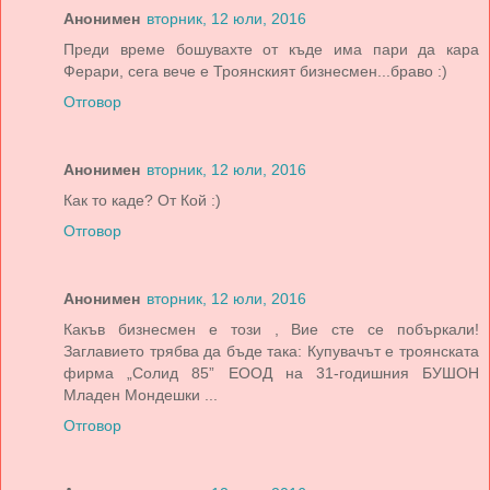
Анонимен
вторник, 12 юли, 2016
Преди време бошувахте от къде има пари да кара
Ферари, сега вече е Троянският бизнесмен...браво :)
Отговор
Анонимен
вторник, 12 юли, 2016
Как то каде? От Кой :)
Отговор
Анонимен
вторник, 12 юли, 2016
Какъв бизнесмен е този , Вие сте се побъркали!
Заглавието трябва да бъде така: Купувачът е троянската
фирма „Солид 85” ЕООД на 31-годишния БУШОН
Младен Мондешки ...
Отговор