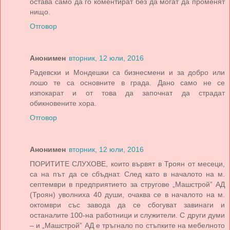
остава само да го коментират без да могат да променят
нищо.
Отговор
Анонимен
вторник, 12 юли, 2016
Радевски и Мондешки са бизнесмени и за добро или
лошо те са основните в града. Дано само не се
изпокарат и от това да започнат да страдат
обикновените хора.
Отговор
Анонимен
вторник, 12 юли, 2016
ПОРИТИТЕ СЛУХОВЕ, които вървят в Троян от месеци,
са на път да се сбъднат. След като в началото на м.
септември в предприятието за стругове „Машстрой” АД
(Троян) уволниха 40 души, очаква се в началото на м.
октомври със завода да се сбогуват завинаги и
останалите 100-на работници и служители. С други думи
– и „Машстрой” АД е тръгнало по стъпките на мебелното