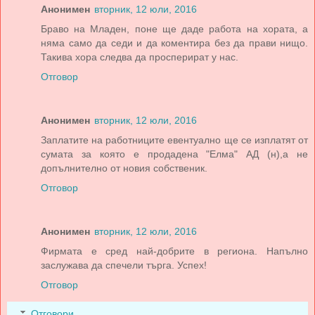
Анонимен
вторник, 12 юли, 2016
Браво на Младен, поне ще даде работа на хората, а
няма само да седи и да коментира без да прави нищо.
Такива хора следва да просперират у нас.
Отговор
Анонимен
вторник, 12 юли, 2016
Заплатите на работниците евентуално ще се изплатят от
сумата за която е продадена "Елма" АД (н),а не
допълнително от новия собственик.
Отговор
Анонимен
вторник, 12 юли, 2016
Фирмата е сред най-добрите в региона. Напълно
заслужава да спечели търга. Успех!
Отговор
Отговори