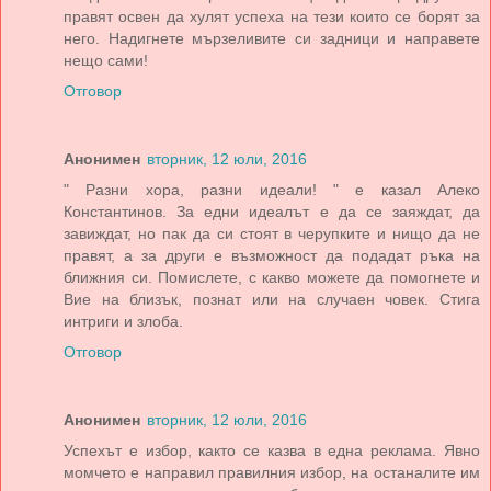
правят освен да хулят успеха на тези които се борят за
него. Надигнете мързеливите си задници и направете
нещо сами!
Отговор
Анонимен
вторник, 12 юли, 2016
" Разни хора, разни идеали! " е казал Алеко
Константинов. За едни идеалът е да се заяждат, да
завиждат, но пак да си стоят в черупките и нищо да не
правят, а за други е възможност да подадат ръка на
ближния си. Помислете, с какво можете да помогнете и
Вие на близък, познат или на случаен човек. Стига
интриги и злоба.
Отговор
Анонимен
вторник, 12 юли, 2016
Успехът е избор, както се казва в една реклама. Явно
момчето е направил правилния избор, на останалите им