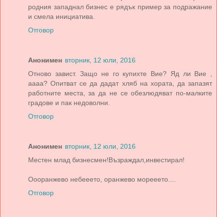
родния западнал бизнес е рядък пример за подражание
и смела инициатива.
Отговор
Анонимен
вторник, 12 юли, 2016
Отново завист. Защо не го купихте Вие? Яд ли Вие ,
аааа? Опитват се да дадат хляб на хората, да запазят
работните места, за да не се обезлюдяват по-малките
градове и пак недоволни.
Отговор
Анонимен
вторник, 12 юли, 2016
Местен млад бизнесмен!Възраждал,инвестирал!
Оооранжево небееето, оранжево морееето....
Отговор