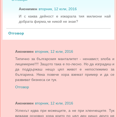
Анонимен
вторник, 12 юли, 2016
И с каква дейност е изкарала тия милиони най
добрата фирма,че никой не знае?
Отговор
Анонимен
вторник, 12 юли, 2016
Типично за българския манталитет - ненавист, злоба и
лицемерие!!!! Защото така е по-лесно. Но да изградиш и
да поддържаш нещо цял живот е непостижимо за
българина. Нека повече хора вземат пример и да се
развиват бизнеса си тук.
Отговор
Анонимен
вторник, 12 юли, 2016
Успехът идва при можещите, а не при хленчещите. Тук
виждам основно хора които по цял ден нищо друго не