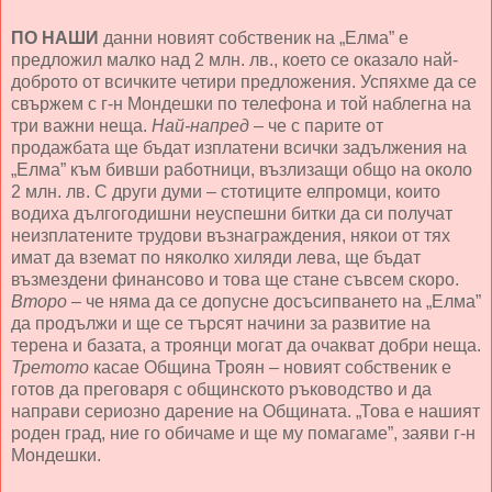
ПО НАШИ
данни новият собственик на „Елма” е
предложил малко над 2 млн. лв., което се оказало най-
доброто от всичките четири предложения. Успяхме да се
свържем с г-н Мондешки по телефона и той наблегна на
три важни неща.
Най-напред
– че с парите от
продажбата ще бъдат изплатени всички задължения на
„Елма” към бивши работници, възлизащи общо на около
2 млн. лв. С други думи – стотиците елпромци, които
водиха дългогодишни неуспешни битки да си получат
неизплатените трудови възнаграждения, някои от тях
имат да вземат по няколко хиляди лева, ще бъдат
възмездени финансово и това ще стане съвсем скоро.
Второ
– че няма да се допусне досъсипването на „Елма”
да продължи и ще се търсят начини за развитие на
терена и базата, а троянци могат да очакват добри неща.
Третото
касае Община Троян – новият собственик е
готов да преговаря с общинското ръководство и да
направи сериозно дарение на Общината. „Това е нашият
роден град, ние го обичаме и ще му помагаме”, заяви г-н
Мондешки.