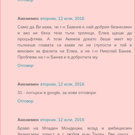
Анонимен
вторник, 12 юли, 2016
Само да Ви кажа, че г-н Бавнев е най-добрия бизнесмен
и ако не бяха тези тъпи троянци, Елма щеше да
процъфтява. А този Акимов докато беше кмет му
пълнеше главата си какви ли не глупости и той е
виновен за фалита на Елма, а не г-н Николай Банев.
Проблева на г-н Банев е в добротата му.
Отговор
Анонимен
вторник, 12 юли, 2016
31 - потърси в google, за нови отговори.
Отговор
Анонимен
вторник, 12 юли, 2016
Браво на Младен Мондешки, млад и амбициозен
бизнесмен, юрист и с любов към Троян. Две неща ,