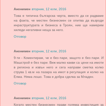
Анонимен
вторник, 12 юли, 2016
Това е типична българска черта, вместо да се радваме
на факта, че местен бизнесмен се опитва да възроди
инраструктурата и бизнеса в Троян, ние ще намерим
хиляди негативни неща за него.
Отговор
Анонимен
вторник, 12 юли, 2016
9-ти - Коментирам, че е без пари, защото е без пари. И
Машстрой е без пари. Виж малко какви са цени на имоти
в региона и извън него и сега направи сметка колко
струва 1 кв.м на пазара на имот в регулация и колко на
Елма. Няма лошо. Това е добра сделка за Младен.
Отговор
Анонимен
вторник, 12 юли, 2016
Когато местен бизнесмен прави голяма инвестиция за