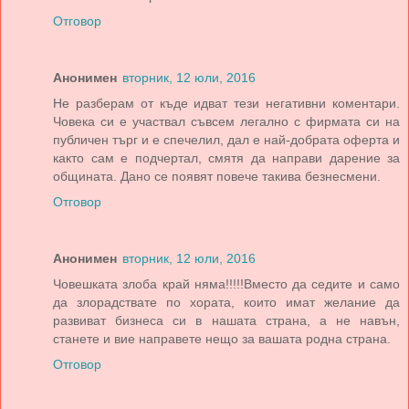
Отговор
Анонимен
вторник, 12 юли, 2016
Не разберам от къде идват тези негативни коментари.
Човека си е участвал съвсем легално с фирмата си на
публичен търг и е спечелил, дал е най-добрата оферта и
както сам е подчертал, смятя да направи дарение за
общината. Дано се появят повече такива безнесмени.
Отговор
Анонимен
вторник, 12 юли, 2016
Човешката злоба край няма!!!!!Вместо да седите и само
да злорадствате по хората, които имат желание да
развиват бизнеса си в нашата страна, а не навън,
станете и вие направете нещо за вашата родна страна.
Отговор