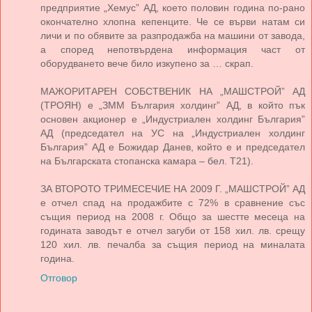
предприятие „Хемус” АД, което половин година по-рано
окончателно хлопна кепенците. Че се върви натам си
личи и по обявите за разпродажба на машини от завода,
а според непотвърдена информация част от
оборудването вече било изкупено за … скрап.
МАЖОРИТАРЕН СОБСТВЕНИК НА „МАШСТРОЙ” АД
(ТРОЯН) е „ЗММ България холдинг” АД, в който пък
основен акционер е „Индустриален холдинг България”
АД (председател на УС на „Индустриален холдинг
България” АД е Божидар Данев, който е и председател
на Българската стопанска камара – бел. Т21).
ЗА ВТОРОТО ТРИМЕСЕЧИЕ НА 2009 Г. „МАШСТРОЙ” АД
е отчел спад на продажбите с 72% в сравнение със
същия период на 2008 г. Общо за шестте месеца на
годината заводът е отчел загуби от 158 хил. лв. срещу
120 хил. лв. печалба за същия период на миналата
година.
Отговор