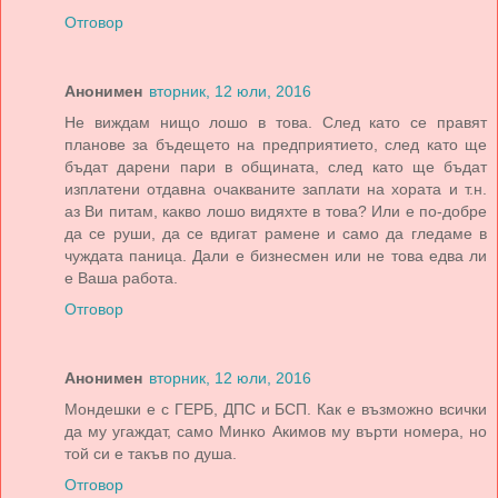
Отговор
Анонимен
вторник, 12 юли, 2016
Не виждам нищо лошо в това. След като се правят
планове за бъдещето на предприятието, след като ще
бъдат дарени пари в общината, след като ще бъдат
изплатени отдавна очакваните заплати на хората и т.н.
аз Ви питам, какво лошо видяхте в това? Или е по-добре
да се руши, да се вдигат рамене и само да гледаме в
чуждата паница. Дали е бизнесмен или не това едва ли
е Ваша работа.
Отговор
Анонимен
вторник, 12 юли, 2016
Мондешки е с ГЕРБ, ДПС и БСП. Как е възможно всички
да му угаждат, само Минко Акимов му върти номера, но
той си е такъв по душа.
Отговор