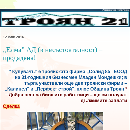
12 юли 2016
„Елма” АД (в несъстоятелност) –
продадена!
* Купувачът е троянската фирма „Солид 85” ЕООД
на 31-годишния бизнесмен Младен Мондешки; в
търга участвали още две троянски фирми –
„Калинел” и „Перфект строй”, плюс Община Троян
*
Добра вест за бившите работници – ще си получат
дължимите заплати
Сделка