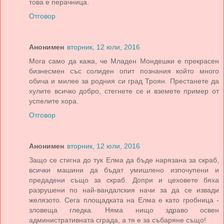
това е перачница.
Отговор
Анонимен
вторник, 12 юли, 2016
Мога само да кажа, че Младен Мондешки е прекрасен
бизнесмен със солиден опит познания който много
обича и милее за родния си град Троян. Престанете да
хулите всичко добро, стегнете се и вземете пример от
успелите хора.
Отговор
Анонимен
вторник, 12 юли, 2016
Защо се стигна до тук Елма да бъде нарязана за скраб,
всички машини да бъдат умишлено изпочупени и
предадени също за скраб. Допри и цеховете бяха
разрушени по най-вандалския начи за да се извади
желязото. Сега площадката на Елма е като гробница -
зловеща гледка. Няма нищо здраво освен
административната сграда, а тя е за събаряне също!