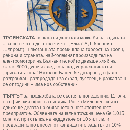
ТРОЯНСКАТА
новина на деня или може би на годината,
а защо не и на десетилетието! „Елма” АД (бившият
„Елпром”) - някогашната промишлена гордост на Троян,
района и страната, най-големият производител на
електромотори на Балканите, който даваше хляб на
около 3000 души и след това под управлението на
„приватизатора” Николай Банев бе докаран до фалит,
разграбван, разпродаден за скрап, пустеещ и разкапващ
се от години – има нов собственик.
ТЪРГЪТ
за продажбата се състоя в понеделник, 11 юли,
в софийския офис на синдика Росен Милошев, който
движеше делата на обявеното в несъстоятелност
предприятие. Обявената начална тръжна цена бе 1,015
млн. лв. при стъпка на наддаване от 10 хил. лв. и
предварително внесен от кандидатите задатък от 10%