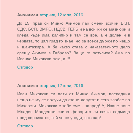
Анонимен
вторник, 12 юли, 2016
До 15, прав си Минко Акимов пък смени всички БКП,
СДС, БСП, ВМРО, НДСВ, ГЕРБ и на всички се мазнюри и
кледа къде има килипир и там се вре, а е долен и в
червата, то цял град го знае, но за всеки държи по нещо
и шантажира. А бе какво става с наказателното дело
срещу Акимов в Габрово? Защо го потулиха? Ама по
Иванчо Миховски плю, а !!!
Отговор
Анонимен
вторник, 12 юли, 2016
Иван Миховски си пати от Минко Акимов, последния
нещо не му се получи да стане депутат и сега злобее по
Миховски. Миховски с тебе сме - напред! А, Иване поне
Младен Мондешки спира ферарито си всяка седмица
пред сервиза ти, тъй че се уреди, връзкар!
Отговор