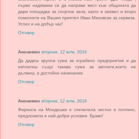
първо надяваме се да направи жест към общината да
дари площадка за спортна зала, както е заявил и второ
помогнете на Вашия приятел Иван Миховски за сервиза.
Успех и на добър час!
Отговор
Анонимен
вторник, 12 юли, 2016
Да дадеш крупна сума за ограбено предприятие и да
изплатиш също такава сума за заплати,които не
дължиш, е достойно начинание.
Отговор
Анонимен
вторник, 12 юли, 2016
Фирмата на Мондешки е спечелила честно и почтено,
предложила е най-добри условия. Браво!
Отговор