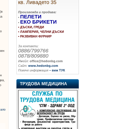
кв. Ливадето 35
(в
Произвежда и продава:
ПЕЛЕТИ
ка
•
ЕКО БРИКЕТИ
•
• ДЪСКИ, ГРЕДИ
но
• ЛАМПЕРИЯ, ЧЕЛНИ ДЪСКИ
• РАЗВИВАН ФУРНИР
За контакти:
0886/799766
рен
0878/809880
Имейл:
office@hedonbg.com
Сайт:
www.hedonbg.com
Повече информация
– виж ТУК
ин
дка,
ТРУДОВА МЕДИЦИНА
о
ало