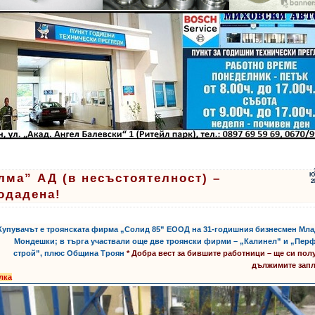
лма” АД (в несъстоятелност) –
Ю
2
одадена!
 Купувачът е троянската фирма „Солид 85” ЕООД на 31-годишния бизнесмен Мл
Мондешки; в търга участвали още две троянски фирми – „Калинел” и „Пер
строй”, плюс Община Троян
* Добра вест за бившите работници – ще си пол
дължимите запл
лка