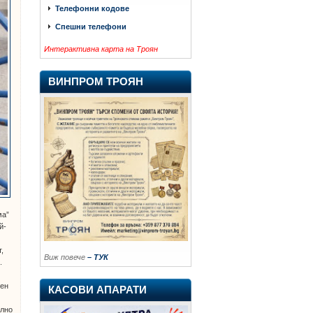
Телефонни кодове
Спешни телефони
Интерактивна карта на Троян
ВИНПРОМ ТРОЯН
ма”
й-
,
Виж повече
– ТУК
.
сен
КАСОВИ АПАРАТИ
елно