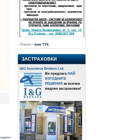
Повече
- виж ТУК
ЗАСТРАХОВКИ
I
&
G Insurance Brokers Ltd.
Ви предлага
НАЙ-
ИЗГОДНИТЕ
РЕШЕНИЯ
за всички
видове застраховки!
-новите»