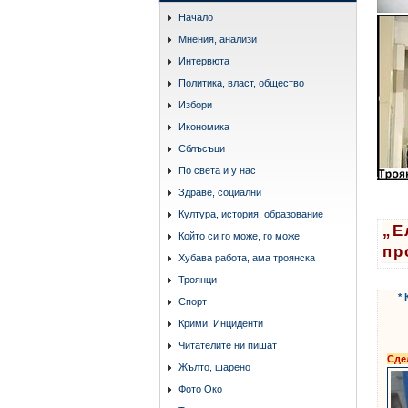
Начало
Мнения, анализи
Интервюта
Политика, власт, общество
Избори
Икономика
Сблъсъци
По света и у нас
Здраве, социални
Култура, история, образование
„Е
Който си го може, го може
пр
Хубава работа, ама троянска
Троянци
*
Спорт
Крими, Инциденти
Читателите ни пишат
Сде
Жълто, шарено
Фото Око