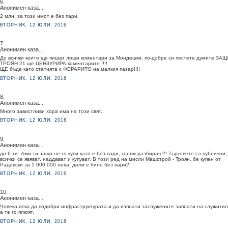
6.
Анонимен каза...
2 млн. за този имот е без пари.
ВТОРНИК, 12 ЮЛИ, 2016
7.
Анонимен каза...
До всички които ще пишат лоши коментари за Мондешки, по-добре си пестете думите ЗА
ТРОЯН 21 ще ЦЕНЗУРИРА коментарите !!!!
ЩЕ бъде като статията с ФЕРАРИТО на малкия пазар!!!!
ВТОРНИК, 12 ЮЛИ, 2016
8.
Анонимен каза...
Много завистливи хора има на този свят.
ВТОРНИК, 12 ЮЛИ, 2016
9.
Анонимен каза...
до 6-ти: Ами ти защо не го купи като е без пари, голям разбирач ?! Търговете са публични,
всички се явяват, наддават и купуват. В този ред на мисли Машстрой - Троян, бе купен от
Радевски за 1 000 000 лева, дали е било без пари?!
ВТОРНИК, 12 ЮЛИ, 2016
10.
Анонимен каза...
Човека иска да подобри инфраструктурата и да изплати заслужените заплати на служитил
а те го плюят.
ВТОРНИК, 12 ЮЛИ, 2016