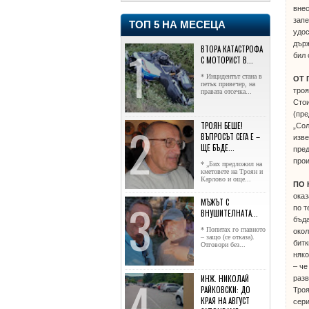
внес
запе
ТОП 5 НА МЕСЕЦА
удос
държ
ВТОРА КАТАСТРОФА
бил 
С МОТОРИСТ В...
* Инцидентът стана в
ОТ 
петък привечер, на
тро
правата отсечка...
Сто
(пре
ТРОЯН БЕШЕ!
„Сол
ВЪПРОСЪТ СЕГА Е –
изве
ЩЕ БЪДЕ...
пред
прои
* „Бих предложил на
кметовете на Троян и
Карлово и още...
ПО
оказ
МЪЖЪТ С
по т
ВНУШИТЕЛНАТА...
бъда
* Попитах го главното
окол
– защо (се отказа).
битк
Отговори без...
няко
– че
ИНЖ. НИКОЛАЙ
разв
РАЙКОВСКИ: ДО
Троя
КРАЯ НА АВГУСТ
сери