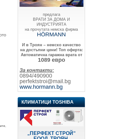
предлага
ВРАТИ ЗА ДОМА И
ИНДУСТРИЯТА
на прочутата немска фирма
HÖRMANN
ЩОТО
И в Троян – немско качество
на достъпни цени!
Топ оферта:
Автоматична гаражна врата от
1089 евро
За контакти:
0894/490900
perfektstroi@mail.bg
www.hormann.bg
КЛИМАТИЦИ TOSHIBA
ите,
„ПЕРФЕКТ СТРОЙ“
ЕООД, ТРОЯН