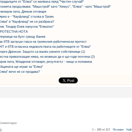
традалците от "Елма" се жалваха пред "Частен случай"
гонията продължава: "Машстрой" като "Хемус", "Елма" - като "Машстрой"
умнеров пита, Дянков отговаря
ярно е - "Кауфланд" стъпва в Троян
Елма" и "Кауфланд" не се разбраха?
нж. Теодор Енев напусна "Елматех"
РОТЕСТНА НОТА
лпромци на бунт срещу Банев
ак бТВ заглуши гласа на троянския работнически протест
НТ и бТВ огласиха недоволствата на работниците от "Елма"
еорги Дренски: Защото са малко умните собственици (1)
естна приватизация няма, но можеше да е що-годе почтена (2)
оров пита, Младенов отговаря, резултатът - нищо и половина
бщината ще играе за "Елма"
Елма" вече не се продава?
Коментара:
1.
1 – 200 от 217
По-нови›
Най