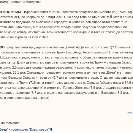
гаме”, заяви г-н Мондешки.
 ПРИПОМНИМ
. Първоначалният търг за цялостната продажба на имотите на „Елма” АД 
стоятелност) бе насрочен за 7 март 2016 г. Но след това бе отменен, тъй като в списъ
ктивите за продажба бе включена и сградата, в която се помещава автосервизът на
тата Иван Миховски, а пък въпросната сграда е била закупена предварително и би
вало да се извади от списъка. Тази неточност е коригирана и така се стигна до повтор
яване на търга за 11 юли 2016 г.
КВО
представляват продадените активи на „Елма” АД (в несъстоятелност)? Основният
 се намира в промишлената зона на Троян (ул. „Акад. Ангел Балевски” 1) и включва те
6,3 дка плюс сгради, много от тях в лошо състояние, с обща разгъната застроена площ
 хил. кв. м. Други два имота също са в промишлената зона на Троян – складова база с
н около 2,5 дка с две сгради (едната разрушена) и комплекс от земи и сгради (напълно
ушени), 13,1 дка. Следващият сериозен троянски имот в активите на „Елма” е в т. нар.
ност Белишки Орешак – терен от 42,7 дка и промишлени сгради. Отделно има още ед
алък имот в Троян (719 кв. м терен) плюс два имота в с. Орешак (общата площ е 64,6 
дите са напълно разрушени) и имоти в с. Голяма Желязна (7,8 дка, сградите са напълн
ушени), с. Шипково (3,7 дка, сградите са напълно разрушени) и с. Балканец (5,3 дка,
да с отстъпено право на строеж).
Нач
 по темата:
Елма" - троянското "Кремиковци"?!