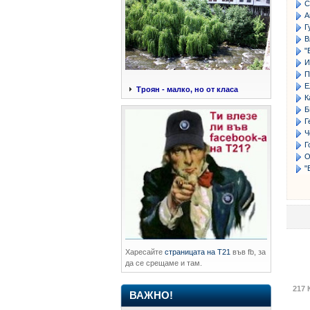
С
А
Г
В
"
И
П
Е
Троян - малко, но от класа
К
Б
Г
Ч
Г
О
"
Харесайте
страницата на Т21
във fb, за
да се срещаме и там.
217 
ВАЖНО!