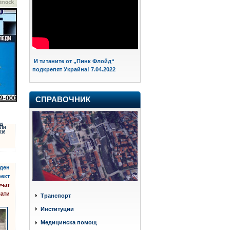
И титаните от „Пинк Флойд“
подкрепят Украйна! 7.04.2022
СПРАВОЧНИК
12
ЛИ
016
аден
фект
учат
ати
Транспорт
Институции
Медицинска помощ