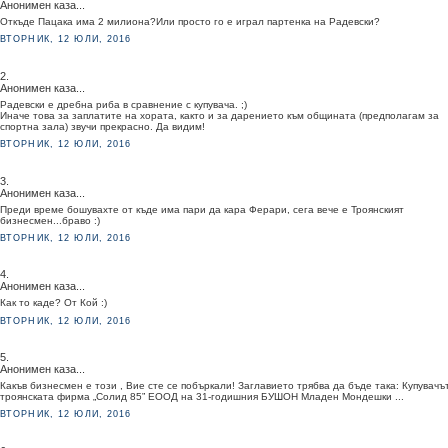
Анонимен каза...
Откъде Пацака има 2 милиона?Или просто го е играл партенка на Радевски?
ВТОРНИК, 12 ЮЛИ, 2016
2.
Анонимен каза...
Радевски е дребна риба в сравнение с купувача. ;)
Иначе това за заплатите на хората, както и за дарението към общината (предполагам за
спортна зала) звучи прекрасно. Да видим!
ВТОРНИК, 12 ЮЛИ, 2016
3.
Анонимен каза...
Преди време бошувахте от къде има пари да кара Ферари, сега вече е Троянският
бизнесмен...браво :)
ВТОРНИК, 12 ЮЛИ, 2016
4.
Анонимен каза...
Как то каде? От Кой :)
ВТОРНИК, 12 ЮЛИ, 2016
5.
Анонимен каза...
Какъв бизнесмен е този , Вие сте се побъркали! Заглавието трябва да бъде така: Купувачъ
троянската фирма „Солид 85” ЕООД на 31-годишния БУШОН Младен Мондешки ...
ВТОРНИК, 12 ЮЛИ, 2016