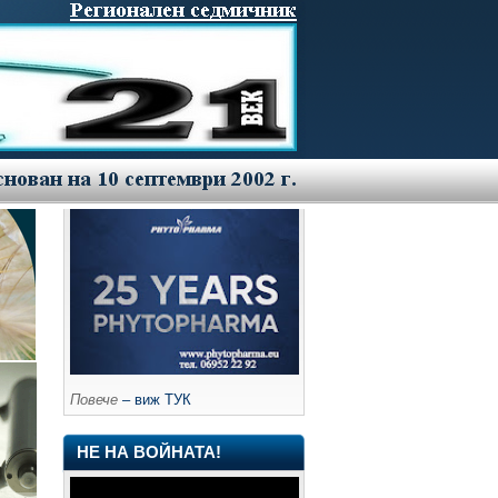
Повече
– виж ТУК
НЕ НА ВОЙНАТА!