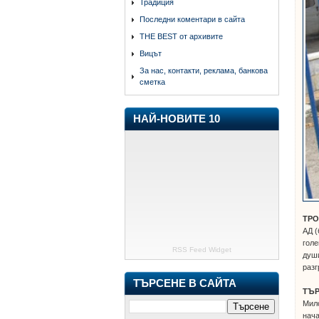
Традиция
Последни коментари в сайта
THE BEST от архивите
Вицът
За нас, контакти, реклама, банкова
сметка
НАЙ-НОВИТЕ 10
ТРО
АД (
голе
RSS Feed Widget
души
разг
ТЪРСЕНЕ В САЙТА
ТЪ
Мило
нача