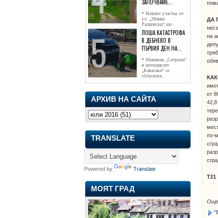
ЗАПОЧВАМЕ...
пома
* Новият участък от
ул. „Минко
ДА
Радковски“ ще
несъ
достигне жк...
ЛОША КАТАСТРОФА
на а
В ДЕБНЕВО В
депу
ПЪРВИЯ ДЕН НА...
тряб
* Миниван „Ситроен“
обяв
и мотоциклет
„Кавасаки“ се
сблъскаха...
КА
имот
от 8
АРХИВ НА САЙТА
42,8
тере
разр
мест
по-м
TRANSLATE
сгра
разр
сгра
Powered by
Translate
Т21
МОЯТ ГРАД
Още
"