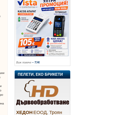
е
Виж повече
– ТУК
ешки
ПЕЛЕТИ, ЕКО БРИКЕТИ
е
ни
о
ро
ина
ХЕДОН
ЕООД, Троян