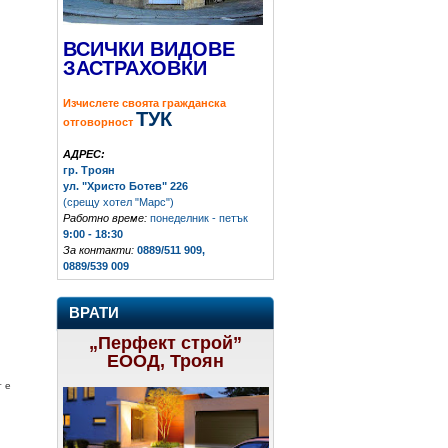
ВСИЧКИ ВИДОВЕ
ЗАСТРАХОВКИ
Изчислете своята гражданска
ТУК
отговорност
АДРЕС:
гр. Троян
ул. "Христо Ботев" 226
(срещу хотел "Марс")
Работно време:
понеделник - петък
9:00 - 18:30
За контакти:
0889/511 909,
0889/539 009
ВРАТИ
„Перфект строй”
ЕООД, Троян
т е