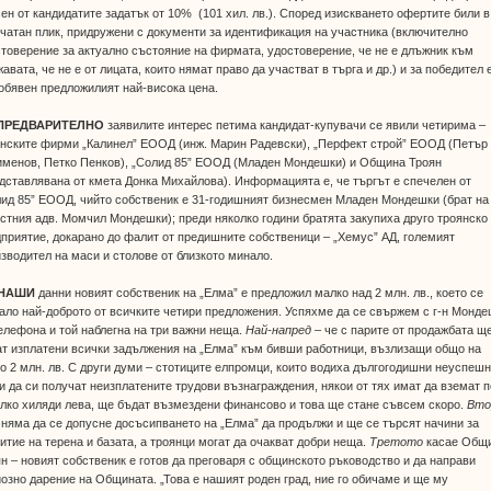
ен от кандидатите задатък от 10% (101 хил. лв.). Според изискването офертите били в
чатан плик, придружени с документи за идентификация на участника (включително
товерение за актуално състояние на фирмата, удостоверение, че не е длъжник към
авата, че не е от лицата, които нямат право да участват в търга и др.) и за победител 
обявен предложилият най-висока цена.
ПРЕДВАРИТЕЛНО
заявилите интерес петима кандидат-купувачи се явили четирима –
янските фирми „Калинел” ЕООД (инж. Марин Радевски), „Перфект строй” ЕООД (Петър
именов, Петко Пенков), „Солид 85” ЕООД (Младен Мондешки) и Община Троян
дставлявана от кмета Донка Михайлова). Информацията е, че търгът е спечелен от
ид 85” ЕООД, чийто собственик е 31-годишният бизнесмен Младен Мондешки (брат на
стния адв. Момчил Мондешки); преди няколко години братята закупиха друго троянско
приятие, докарано до фалит от предишните собственици – „Хемус” АД, големият
зводител на маси и столове от близкото минало.
 НАШИ
данни новият собственик на „Елма” е предложил малко над 2 млн. лв., което се
ало най-доброто от всичките четири предложения. Успяхме да се свържем с г-н Монд
елефона и той наблегна на три важни неща.
Най-напред
– че с парите от продажбата щ
т изплатени всички задължения на „Елма” към бивши работници, възлизащи общо на
о 2 млн. лв. С други думи – стотиците елпромци, които водиха дългогодишни неуспеш
и да си получат неизплатените трудови възнаграждения, някои от тях имат да вземат п
лко хиляди лева, ще бъдат възмездени финансово и това ще стане съвсем скоро.
Вто
 няма да се допусне досъсипването на „Елма” да продължи и ще се търсят начини за
итие на терена и базата, а троянци могат да очакват добри неща.
Третото
касае Общ
н – новият собственик е готов да преговаря с общинското ръководство и да направи
озно дарение на Общината. „Това е нашият роден град, ние го обичаме и ще му