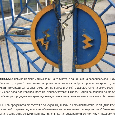
ЯНСКАТА
новина на деня или може би на годината, а защо не и на десетилетието! „Ел
бившият „Елпром”) - някогашната промишлена гордост на Троян, района и страната, на
мият производител на електромотори на Балканите, който даваше хляб на около 3000
 и след това под управлението на „приватизатора” Николай Банев бе докаран до фалит
рабван, разпродаден за скрап, пустеещ и разкапващ се от години – има нов собственик
РГЪТ
за продажбата се състоя в понеделник, 11 юли, в софийския офис на синдика Ро
шев, който движеше делата на обявеното в несъстоятелност предприятие. Обявената
лна тръжна цена бе 1,015 млн. лв. при стъпка на наддаване от 10 хил. лв. и предварит