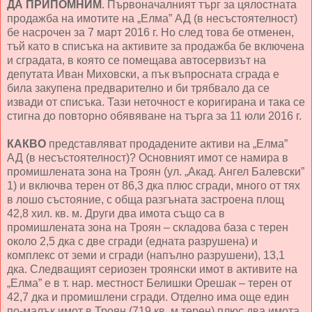
ДА ПРИПОМНИМ
. Първоначалният търг за цялостната
продажба на имотите на „Елма” АД (в несъстоятелност)
бе насрочен за 7 март 2016 г. Но след това бе отменен,
тъй като в списъка на активите за продажба бе включена
и сградата, в която се помещава автосервизът на
депутата Иван Миховски, а пък въпросната сграда е
била закупена предварително и би трябвало да се
извади от списъка. Тази неточност е коригирана и така се
стигна до повторно обявяване на търга за 11 юли 2016 г.
КАКВО
представляват продадените активи на „Елма”
АД (в несъстоятелност)? Основният имот се намира в
промишлената зона на Троян (ул. „Акад. Ангел Балевски”
1) и включва терен от 86,3 дка плюс сгради, много от тях
в лошо състояние, с обща разгъната застроена площ
42,8 хил. кв. м. Други два имота също са в
промишлената зона на Троян – складова база с терен
около 2,5 дка с две сгради (едната разрушена) и
комплекс от земи и сгради (напълно разрушени), 13,1
дка. Следващият сериозен троянски имот в активите на
„Елма” е в т. нар. местност Белишки Орешак – терен от
42,7 дка и промишлени сгради. Отделно има още един
по-малък имот в Троян (719 кв. м терен) плюс два имота