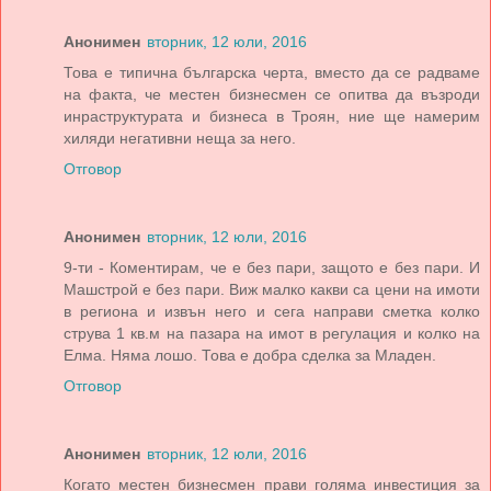
Анонимен
вторник, 12 юли, 2016
Това е типична българска черта, вместо да се радваме
на факта, че местен бизнесмен се опитва да възроди
инраструктурата и бизнеса в Троян, ние ще намерим
хиляди негативни неща за него.
Отговор
Анонимен
вторник, 12 юли, 2016
9-ти - Коментирам, че е без пари, защото е без пари. И
Машстрой е без пари. Виж малко какви са цени на имоти
в региона и извън него и сега направи сметка колко
струва 1 кв.м на пазара на имот в регулация и колко на
Елма. Няма лошо. Това е добра сделка за Младен.
Отговор
Анонимен
вторник, 12 юли, 2016
Когато местен бизнесмен прави голяма инвестиция за