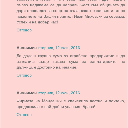
първо надяваме се да направи жест към общината да
дари площадка за спортна зала, както е заявил и второ
помогнете на Вашия приятел Иван Миховски за сервиза.
Успех и на добър час!
Отговор
Анонимен
вторник, 12 юли, 2016
Да дадеш крупна сума за ограбено предприятие и да
изплатиш също такава сума за заплати,които не
дължиш, е достойно начинание.
Отговор
Анонимен
вторник, 12 юли, 2016
Фирмата на Мондешки е спечелила честно и почтено,
предложила е най-добри условия. Браво!
Отговор