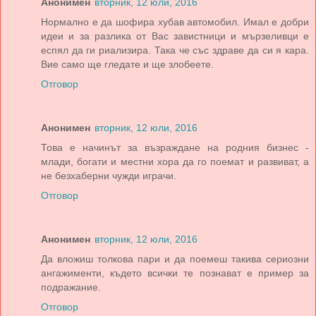
Анонимен
вторник, 12 юли, 2016
Нормално е да шофира хубав автомобил. Имал е добри
идеи и за разлика от Вас завистници и мързеливци е
еспял да ги риализира. Така че със здраве да си я кара.
Вие само ще гледате и ще злобеете.
Отговор
Анонимен
вторник, 12 юли, 2016
Това е начинът за възраждане на родния бизнес -
млади, богати и местни хора да го поемат и развиват, а
не безхаберни чужди играчи.
Отговор
Анонимен
вторник, 12 юли, 2016
Да вложиш толкова пари и да поемеш такива сериозни
ангажименти, където всички те познават е пример за
подражание.
Отговор