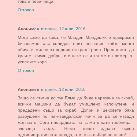
това е перачница.
Отговор
Анонимен
вторник, 12 юли, 2016
Мога само да кажа, че Младен Мондешки е прекрасен
бизнесмен със солиден опит познания който много
обича и милее за родния си град Троян. Престанете да
хулите всичко добро, стегнете се и вземете пример от
успелите хора.
Отговор
Анонимен
вторник, 12 юли, 2016
Защо се стигна до тук Елма да бъде нарязана за скраб,
всички машини да бъдат умишлено изпочупени и
предадени също за скраб. Допри и цеховете бяха
разрушени по най-вандалския начи за да се извади
желязото. Сега площадката на Елма е като гробница -
зловеща гледка. Няма нищо здраво освен
административната сграда, а тя е за събаряне също!