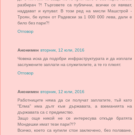
разбирач ?! Търговете са публични, всички се явяват,
наддават и купуват. В този ред на мисли Машстрой -
Троян, бе купен от Радевски за 1 000 000 лева, дали е
било без пари?!
Отговор
Анонимен
вторник, 12 юли, 2016
Човека иска да подобри инфраструктурата и да изплати
заслужените заплати на служитилите, а те го плюят.
Отговор
Анонимен
вторник, 12 юли, 2016
Работниците няма да си получат заплатите, тъй като
"Елма" има дълг към държавата, а вземанията на
държавата са с предимство.
Защо още никой не се интересува откъде братята
Мондешки имат тези пари?!?
Всичко, което са купили стои заключено, без ползване,