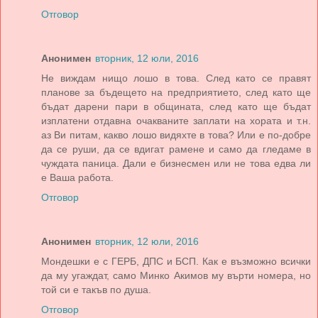
Отговор
Анонимен
вторник, 12 юли, 2016
Не виждам нищо лошо в това. След като се правят
планове за бъдещето на предприятието, след като ще
бъдат дарени пари в общината, след като ще бъдат
изплатени отдавна очакваните заплати на хората и т.н.
аз Ви питам, какво лошо видяхте в това? Или е по-добре
да се руши, да се вдигат рамене и само да гледаме в
чуждата паница. Дали е бизнесмен или не това едва ли
е Ваша работа.
Отговор
Анонимен
вторник, 12 юли, 2016
Мондешки е с ГЕРБ, ДПС и БСП. Как е възможно всички
да му угаждат, само Минко Акимов му върти номера, но
той си е такъв по душа.
Отговор