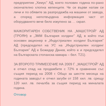
предприятие „Хемус” АД, което половин година по-рано
окончателно хлопна кепенците. Че се върви натам си
личи и по обявите за разпродажба на машини от завода,
а според непотвърдена информация част от
оборудването вече било изкупено за … скрап.
МАЖОРИТАРЕН СОБСТВЕНИК НА „МАШСТРОЙ” АД
(ТРОЯН) е „ЗММ България холдинг” АД, в който пък
основен акционер е „Индустриален холдинг България”
АД (председател на УС на „Индустриален холдинг
България” АД е Божидар Данев, който е и председател
на Българската стопанска камара – бел. Т21).
ЗА ВТОРОТО ТРИМЕСЕЧИЕ НА 2009 Г. „МАШСТРОЙ” АД
е отчел спад на продажбите с 72% в сравнение със
същия период на 2008 г. Общо за шестте месеца на
годината заводът е отчел загуби от 158 хил. лв. срещу
120 хил. лв. печалба за същия период на миналата
година.
Отговор