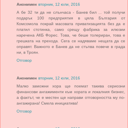
Анонимен
вторник, 12 юли, 2016
А бе 32 ти да не слънчаса - Банев бил ... той получи
подарък 100 предприятия в цяла България от
Комсомола покрай масовата приватизацията без да е
платил стотинка, само срещу фабрика за илюзии
наречена АКБ Форес. Това, че беше толериран, това е
грешката на прехода. Сега се надяваме нещата да се
оправят. Важното е Банев да не стъпва повече в града
ни, в Троян.
Отговор
Анонимен
вторник, 12 юли, 2016
Малко заможни хора ще поемат такива сериозни
финансови ангажименти към хората и локалния бизнес,
а фактът, че е местен ще направи отговорността му по-
ангажирана! Смела инициатива!
Отговор