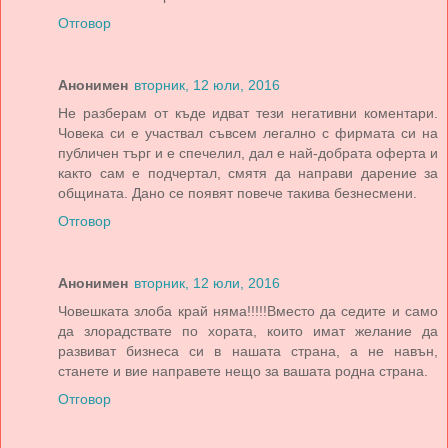
Отговор
Анонимен
вторник, 12 юли, 2016
Не разберам от къде идват тези негативни коментари.
Човека си е участвал съвсем легално с фирмата си на
публичен търг и е спечелил, дал е най-добрата оферта и
както сам е подчертал, смятя да направи дарение за
общината. Дано се появят повече такива безнесмени.
Отговор
Анонимен
вторник, 12 юли, 2016
Човешката злоба край няма!!!!!Вместо да седите и само
да злорадствате по хората, които имат желание да
развиват бизнеса си в нашата страна, а не навън,
станете и вие направете нещо за вашата родна страна.
Отговор