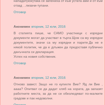
нападат(кой)така се запениха от към устата ами и от към
отзад ...лизачи-тупани.
Отговор
Анонимен
вторник, 12 юли, 2016
В статията пише, че САМО участници с изрядни
документи могат да участват в търга.Щом са му изрядни
документите, значи са му изрядни и парите.Да не е
някой политик, че да е длъжен да предоставя публично
данъчната си декларация.
Успех на новия собственик.
Отговор
Анонимен
вторник, 12 юли, 2016
Отново завист. Защо не го купихте Вие? Яд ли Вие ,
аааа? Опитват се да дадат хляб на хората, да запазят
работните места, за да не се обезлюдяват по-малките
градове и пак недоволни.
Отговор