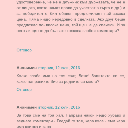
удостоверение, че не е длъжник към държавата, че не е
от лицата, които нямат право да участват в търга и др.) и
за победител е бил обявен предложилият най-висока
цена. Няма нищо нередовно в сделката. Ако друг беше
предложил по- висока цена, той ще ше да спечели. И за
него ли щяхте да бълвате толкова злобни коментари?
Отговор
Анонимен
вторник, 12 юли, 2016
Колко злоба има на тоя свят, Боже! Запитахте ли се,
какво направихте Вие за родните си места?
Отговор
Анонимен
вторник, 12 юли, 2016
За това сме на тоя хал. Направи някой нещо хубаво и
веднага коментари - Гледай го тоя, кара кола - еми кара
има книжка и кара.