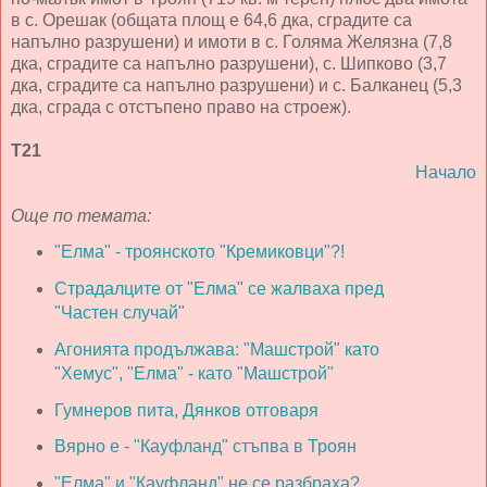
в с. Орешак (общата площ е 64,6 дка, сградите са
напълно разрушени) и имоти в с. Голяма Желязна (7,8
дка, сградите са напълно разрушени), с. Шипково (3,7
дка, сградите са напълно разрушени) и с. Балканец (5,3
дка, сграда с отстъпено право на строеж).
Т21
Начало
Още по темата:
"Елма" - троянското "Кремиковци"?!
Страдалците от "Елма" се жалваха пред
"Частен случай"
Агонията продължава: "Машстрой" като
"Хемус", "Елма" - като "Машстрой"
Гумнеров пита, Дянков отговаря
Вярно е - "Кауфланд" стъпва в Троян
"Елма" и "Кауфланд" не се разбраха?