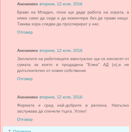
Анонимен
вторник, 12 юли, 2016
Браво на Младен, поне ще даде работа на хората, а
няма само да седи и да коментира без да прави нищо.
Такива хора следва да просперират у нас.
Отговор
Анонимен
вторник, 12 юли, 2016
Заплатите на работниците евентуално ще се изплатят от
сумата за която е продадена "Елма" АД (н),а не
допълнително от новия собственик.
Отговор
Анонимен
вторник, 12 юли, 2016
Фирмата е сред най-добрите в региона. Напълно
заслужава да спечели търга. Успех!
Отговор
Отговори