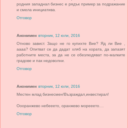
родния западнал бизнес е рядък пример за подражание
и смела инициатива.
Отговор
Анонимен
вторник, 12 юли, 2016
Отново завист. Защо не го купихте Вие? Яд ли Вие ,
аааа? Опитват се да дадат хляб на хората, да запазят
работните места, за да не се обезлюдяват по-малките
градове и пак недоволни.
Отговор
Анонимен
вторник, 12 юли, 2016
Местен млад бизнесмен!Възраждал,инвестирал!
Оооранжево небееето, оранжево морееето....
Отговор