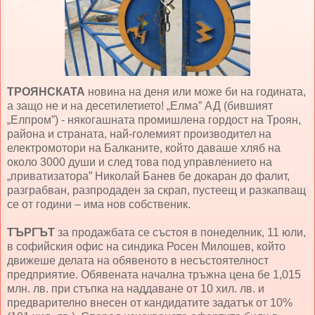
ТРОЯНСКАТА
новина на деня или може би на годината,
а защо не и на десетилетието! „Елма” АД (бившият
„Елпром”) - някогашната промишлена гордост на Троян,
района и страната, най-големият производител на
електромотори на Балканите, който даваше хляб на
около 3000 души и след това под управлението на
„приватизатора” Николай Банев бе докаран до фалит,
разграбван, разпродаден за скрап, пустеещ и разкапващ
се от години – има нов собственик.
ТЪРГЪТ
за продажбата се състоя в понеделник, 11 юли,
в софийския офис на синдика Росен Милошев, който
движеше делата на обявеното в несъстоятелност
предприятие. Обявената начална тръжна цена бе 1,015
млн. лв. при стъпка на наддаване от 10 хил. лв. и
предварително внесен от кандидатите задатък от 10%