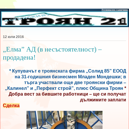
12 юли 2016
„Елма” АД (в несъстоятелност) –
продадена!
* Купувачът е троянската фирма „Солид 85” ЕООД
на 31-годишния бизнесмен Младен Мондешки; в
търга участвали още две троянски фирми –
„Калинел” и „Перфект строй”, плюс Община Троян
*
Добра вест за бившите работници – ще си получат
дължимите заплати
Сделка