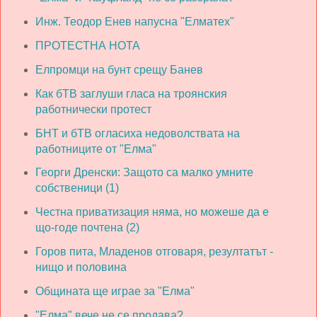
Инж. Теодор Енев напусна "Елматех"
ПРОТЕСТНА НОТА
Елпромци на бунт срещу Банев
Как бТВ заглуши гласа на троянския
работнически протест
БНТ и бТВ огласиха недоволствата на
работниците от "Елма"
Георги Дренски: Защото са малко умните
собственици (1)
Честна приватизация няма, но можеше да е
що-годе почтена (2)
Горов пита, Младенов отговаря, резултатът -
нищо и половина
Общината ще играе за "Елма"
"Елма" вече не се продава?