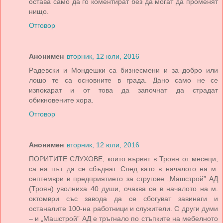
остава само да го коментират без да могат да променят
нищо.
Отговор
Анонимен
вторник, 12 юли, 2016
Радевски и Мондешки са бизнесмени и за добро или
лошо те са основните в града. Дано само не се
изпокарат и от това да започнат да страдат
обикновените хора.
Отговор
Анонимен
вторник, 12 юли, 2016
ПОРИТИТЕ СЛУХОВЕ, които вървят в Троян от месеци,
са на път да се сбъднат. След като в началото на м.
септември в предприятието за стругове „Машстрой” АД
(Троян) уволниха 40 души, очаква се в началото на м.
октомври със завода да се сбогуват завинаги и
останалите 100-на работници и служители. С други думи
– и „Машстрой” АД е тръгнало по стъпките на мебелното