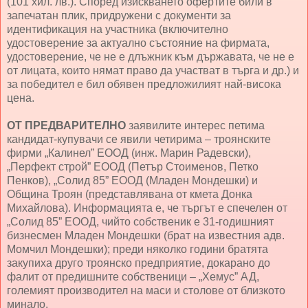
(101 хил. лв.). Според изискването офертите били в
запечатан плик, придружени с документи за
идентификация на участника (включително
удостоверение за актуално състояние на фирмата,
удостоверение, че не е длъжник към държавата, че не е
от лицата, които нямат право да участват в търга и др.) и
за победител е бил обявен предложилият най-висока
цена.
ОТ ПРЕДВАРИТЕЛНО
заявилите интерес петима
кандидат-купувачи се явили четирима – троянските
фирми „Калинел” ЕООД (инж. Марин Радевски),
„Перфект строй” ЕООД (Петър Стоименов, Петко
Пенков), „Солид 85” ЕООД (Младен Мондешки) и
Община Троян (представлявана от кмета Донка
Михайлова). Информацията е, че търгът е спечелен от
„Солид 85” ЕООД, чийто собственик е 31-годишният
бизнесмен Младен Мондешки (брат на известния адв.
Момчил Мондешки); преди няколко години братята
закупиха друго троянско предприятие, докарано до
фалит от предишните собственици – „Хемус” АД,
големият производител на маси и столове от близкото
минало.