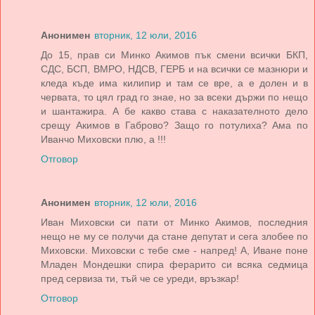
Анонимен
вторник, 12 юли, 2016
До 15, прав си Минко Акимов пък смени всички БКП,
СДС, БСП, ВМРО, НДСВ, ГЕРБ и на всички се мазнюри и
кледа къде има килипир и там се вре, а е долен и в
червата, то цял град го знае, но за всеки държи по нещо
и шантажира. А бе какво става с наказателното дело
срещу Акимов в Габрово? Защо го потулиха? Ама по
Иванчо Миховски плю, а !!!
Отговор
Анонимен
вторник, 12 юли, 2016
Иван Миховски си пати от Минко Акимов, последния
нещо не му се получи да стане депутат и сега злобее по
Миховски. Миховски с тебе сме - напред! А, Иване поне
Младен Мондешки спира ферарито си всяка седмица
пред сервиза ти, тъй че се уреди, връзкар!
Отговор