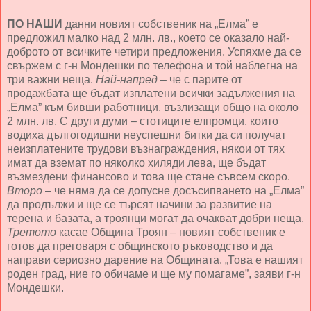
ПО НАШИ
данни новият собственик на „Елма” е
предложил малко над 2 млн. лв., което се оказало най-
доброто от всичките четири предложения. Успяхме да се
свържем с г-н Мондешки по телефона и той наблегна на
три важни неща.
Най-напред
– че с парите от
продажбата ще бъдат изплатени всички задължения на
„Елма” към бивши работници, възлизащи общо на около
2 млн. лв. С други думи – стотиците елпромци, които
водиха дългогодишни неуспешни битки да си получат
неизплатените трудови възнаграждения, някои от тях
имат да вземат по няколко хиляди лева, ще бъдат
възмездени финансово и това ще стане съвсем скоро.
Второ
– че няма да се допусне досъсипването на „Елма”
да продължи и ще се търсят начини за развитие на
терена и базата, а троянци могат да очакват добри неща.
Третото
касае Община Троян – новият собственик е
готов да преговаря с общинското ръководство и да
направи сериозно дарение на Общината. „Това е нашият
роден град, ние го обичаме и ще му помагаме”, заяви г-н
Мондешки.