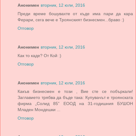
Анонимен
вторник, 12 юли, 2016
Преди време бошувахте от къде има пари да кара
Ферари, сега вече е Троянският бизнесмен...браво :)
Отговор
Анонимен
вторник, 12 юли, 2016
Как то каде? От Кой :)
Отговор
Анонимен
вторник, 12 юли, 2016
Какъв бизнесмен е този , Вие сте се побъркали!
Заглавието трябва да бъде така: Купувачът е троянската
фирма „Солид 85” ЕООД на 31-годишния БУШОН
Младен Мондешки ...
Отговор