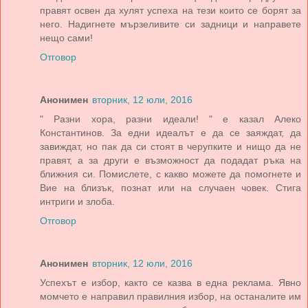
правят освен да хулят успеха на тези които се борят за
него. Надигнете мързеливите си задници и направете
нещо сами!
Отговор
Анонимен
вторник, 12 юли, 2016
" Разни хора, разни идеали! " е казал Алеко
Константинов. За едни идеалът е да се заяждат, да
завиждат, но пак да си стоят в черупките и нищо да не
правят, а за други е възможност да подадат ръка на
ближния си. Помислете, с какво можете да помогнете и
Вие на близък, познат или на случаен човек. Стига
интриги и злоба.
Отговор
Анонимен
вторник, 12 юли, 2016
Успехът е избор, както се казва в една реклама. Явно
момчето е направил правилния избор, на останалите им