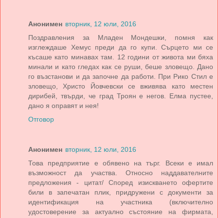
Анонимен
вторник, 12 юли, 2016
Поздравления за Младен Мондешки, помня как
изглеждаше Хемус преди да го купи. Сърцето ми се
късаше като минавах там. 12 години от живота ми бяха
минали и като гледах как се руши, беше зловещо. Дано
го възстанови и да започне да работи. При Рико Стил е
зловещо, Христо Йовчевски се вживява като местен
дирибей, твърди, че град Троян е негов. Елма пустее,
дано я оправят и нея!
Отговор
Анонимен
вторник, 12 юли, 2016
Това предприятие е обявено на търг. Всеки е имал
възможност да участва. Относно наддавателните
предложения - цитат/ Според изискването офертите
били в запечатан плик, придружени с документи за
идентификация на участника (включително
удостоверение за актуално състояние на фирмата,