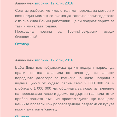
Анонимен
вторник, 12 юли, 2016
Сега аз разбрах, че имало голяма поръчка за мотори и
всеки един момент се очаква да започне производството
с пълна сила.Всички работници ще си получат парите за
тази и миналата година.
Прекрасна новина за Троян.Прекрасни млади
бизнесмени!
Отговор
Анонимен
вторник, 12 юли, 2016
Баба Доца пак избухна,иска да им подарят парцел да
прави спортна зала или по точно да си завърти
поредната далавера за комисионна както направи с
водния цикъл от където лапна само 2 000 000 лв. и
глобиха с 1 000 000 лв. общината за лошо изпълнение
на проекта,ама какво и дреме на дъртия гъз нали тя си
прибра пачката пък ние простолюдието ще плащаме
нейните провали.Пък робовладелеца радевски си купува
имоти ама той е 'светец'
Отговор