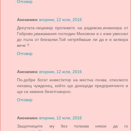
Отговор
Анонимен
вторник, 12 юли, 2016
Депутата-лицемер протежето на радевски,инжинера от
Габрово,уважавания господин Миховски е с език увиснал
до пъпа от близалки.Той нетрябваше ли да е в затвора
вече ?
Отговор
Анонимен
вторник, 12 юли, 2016
По-добре богат инвеститор на местна почва, отколкото
нехаещ чужденец, който ще доизцеди предприятието и
ще си замине безотговорно.
Отговор
Анонимен
вторник, 12 юли, 2016
Защитниците му без толкова някои да го