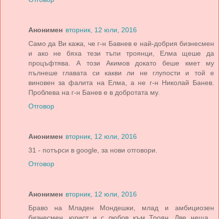
Анонимен
вторник, 12 юли, 2016
Само да Ви кажа, че г-н Бавнев е най-добрия бизнесмен
и ако не бяха тези тъпи троянци, Елма щеше да
процъфтява. А този Акимов докато беше кмет му
пълнеше главата си какви ли не глупости и той е
виновен за фалита на Елма, а не г-н Николай Банев.
Проблева на г-н Банев е в добротата му.
Отговор
Анонимен
вторник, 12 юли, 2016
31 - потърси в google, за нови отговори.
Отговор
Анонимен
вторник, 12 юли, 2016
Браво на Младен Мондешки, млад и амбициозен
бизнесмен, юрист и с любов към Троян. Две неща ,