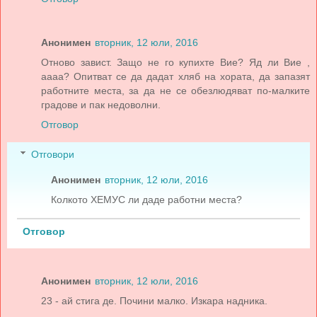
Анонимен
вторник, 12 юли, 2016
Отново завист. Защо не го купихте Вие? Яд ли Вие ,
аааа? Опитват се да дадат хляб на хората, да запазят
работните места, за да не се обезлюдяват по-малките
градове и пак недоволни.
Отговор
Отговори
Анонимен
вторник, 12 юли, 2016
Колкото ХЕМУС ли даде работни места?
Отговор
Анонимен
вторник, 12 юли, 2016
23 - ай стига де. Почини малко. Изкара надника.