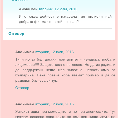
Анонимен
вторник, 12 юли, 2016
И с каква дейност е изкарала тия милиони най
добрата фирма,че никой не знае?
Отговор
Анонимен
вторник, 12 юли, 2016
Типично за българския манталитет - ненавист, злоба и
лицемерие!!!! Защото така е по-лесно. Но да изградиш и
да поддържаш нещо цял живот е непостижимо за
българина. Нека повече хора вземат пример и да се
развиват бизнеса си тук.
Отговор
Анонимен
вторник, 12 юли, 2016
Успехът идва при можещите, а не при хленчещите. Тук
виждам основно хора които по цял ден нищо друго не