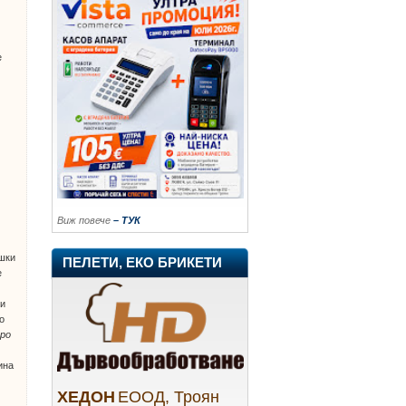
е
Виж повече
– ТУК
ешки
ПЕЛЕТИ, ЕКО БРИКЕТИ
е
ни
о
ро
ина
ХЕДОН
ЕООД, Троян