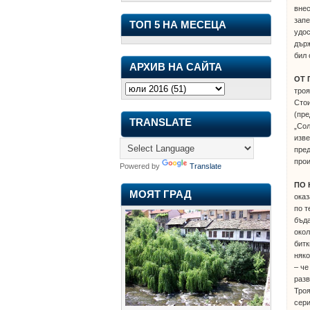
внес
запе
ТОП 5 НА МЕСЕЦА
удос
държ
бил 
АРХИВ НА САЙТА
ОТ 
тро
Сто
(пре
TRANSLATE
„Сол
изве
пред
прои
Powered by
Translate
ПО
МОЯТ ГРАД
оказ
по т
бъда
окол
битк
няко
– че
разв
Троя
сери