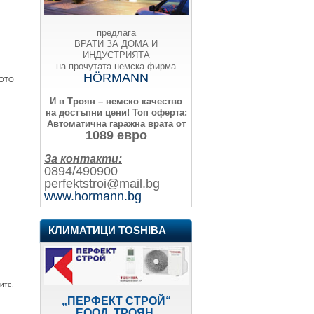
предлага
ВРАТИ ЗА ДОМА И
ИНДУСТРИЯТА
на прочутата немска фирма
HÖRMANN
ЩОТО
И в Троян – немско качество
на достъпни цени!
Топ оферта:
Автоматична гаражна врата от
1089 евро
За контакти:
0894/490900
perfektstroi@mail.bg
www.hormann.bg
КЛИМАТИЦИ TOSHIBA
ите,
„ПЕРФЕКТ СТРОЙ“
ЕООД, ТРОЯН