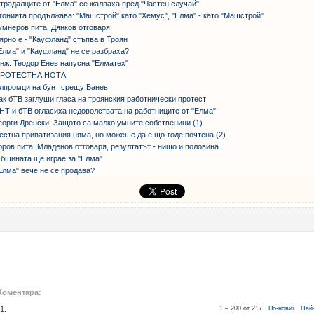
традалците от "Елма" се жалваха пред "Частен случай"
гонията продължава: "Машстрой" като "Хемус", "Елма" - като "Машстрой"
умнеров пита, Дянков отговаря
ярно е - "Кауфланд" стъпва в Троян
Елма" и "Кауфланд" не се разбраха?
нж. Теодор Енев напусна "Елматех"
РОТЕСТНА НОТА
лпромци на бунт срещу Банев
ак бТВ заглуши гласа на троянския работнически протест
НТ и бТВ огласиха недоволствата на работниците от "Елма"
еорги Дренски: Защото са малко умните собственици (1)
естна приватизация няма, но можеше да е що-годе почтена (2)
оров пита, Младенов отговаря, резултатът - нищо и половина
бщината ще играе за "Елма"
Елма" вече не се продава?
Коментара:
1.
1 – 200 от 217
По-нови›
Най