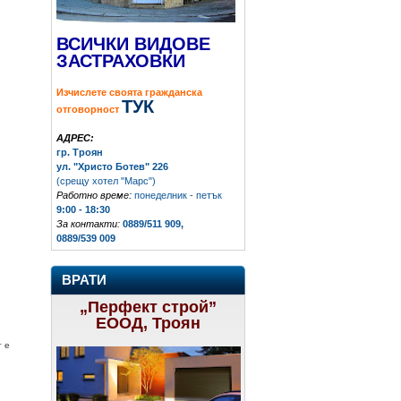
ВСИЧКИ ВИДОВЕ
ЗАСТРАХОВКИ
Изчислете своята гражданска
ТУК
отговорност
АДРЕС:
гр. Троян
ул. "Христо Ботев" 226
(срещу хотел "Марс")
Работно време:
понеделник - петък
9:00 - 18:30
За контакти:
0889/511 909,
0889/539 009
ВРАТИ
„Перфект строй”
ЕООД, Троян
т е