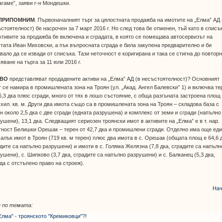
гаме”, заяви г-н Мондешки.
 ПРИПОМНИМ
. Първоначалният търг за цялостната продажба на имотите на „Елма” АД 
стоятелност) бе насрочен за 7 март 2016 г. Но след това бе отменен, тъй като в списъ
ктивите за продажба бе включена и сградата, в която се помещава автосервизът на
тата Иван Миховски, а пък въпросната сграда е била закупена предварително и би
вало да се извади от списъка. Тази неточност е коригирана и така се стигна до повтор
яване на търга за 11 юли 2016 г.
КВО
представляват продадените активи на „Елма” АД (в несъстоятелност)? Основният
 се намира в промишлената зона на Троян (ул. „Акад. Ангел Балевски” 1) и включва те
6,3 дка плюс сгради, много от тях в лошо състояние, с обща разгъната застроена площ
 хил. кв. м. Други два имота също са в промишлената зона на Троян – складова база с
н около 2,5 дка с две сгради (едната разрушена) и комплекс от земи и сгради (напълно
ушени), 13,1 дка. Следващият сериозен троянски имот в активите на „Елма” е в т. нар.
ност Белишки Орешак – терен от 42,7 дка и промишлени сгради. Отделно има още ед
алък имот в Троян (719 кв. м терен) плюс два имота в с. Орешак (общата площ е 64,6 
дите са напълно разрушени) и имоти в с. Голяма Желязна (7,8 дка, сградите са напълн
ушени), с. Шипково (3,7 дка, сградите са напълно разрушени) и с. Балканец (5,3 дка,
да с отстъпено право на строеж).
Нач
 по темата:
Елма" - троянското "Кремиковци"?!