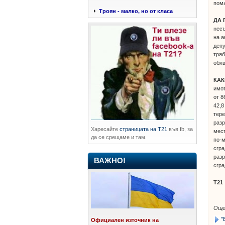
пома
Троян - малко, но от класа
ДА
несъ
на а
депу
тряб
обяв
КА
имот
от 8
42,8
тере
разр
Харесайте
страницата на Т21
във fb, за
мест
да се срещаме и там.
по-м
сгра
разр
ВАЖНО!
сгра
Т21
Още
"
Официален източник на