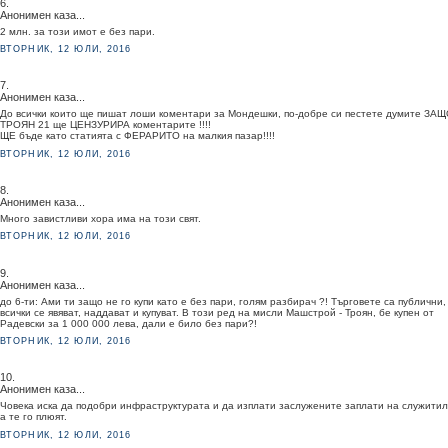
6.
Анонимен каза...
2 млн. за този имот е без пари.
ВТОРНИК, 12 ЮЛИ, 2016
7.
Анонимен каза...
До всички които ще пишат лоши коментари за Мондешки, по-добре си пестете думите ЗА
ТРОЯН 21 ще ЦЕНЗУРИРА коментарите !!!!
ЩЕ бъде като статията с ФЕРАРИТО на малкия пазар!!!!
ВТОРНИК, 12 ЮЛИ, 2016
8.
Анонимен каза...
Много завистливи хора има на този свят.
ВТОРНИК, 12 ЮЛИ, 2016
9.
Анонимен каза...
до 6-ти: Ами ти защо не го купи като е без пари, голям разбирач ?! Търговете са публични,
всички се явяват, наддават и купуват. В този ред на мисли Машстрой - Троян, бе купен от
Радевски за 1 000 000 лева, дали е било без пари?!
ВТОРНИК, 12 ЮЛИ, 2016
10.
Анонимен каза...
Човека иска да подобри инфраструктурата и да изплати заслужените заплати на служитил
а те го плюят.
ВТОРНИК, 12 ЮЛИ, 2016