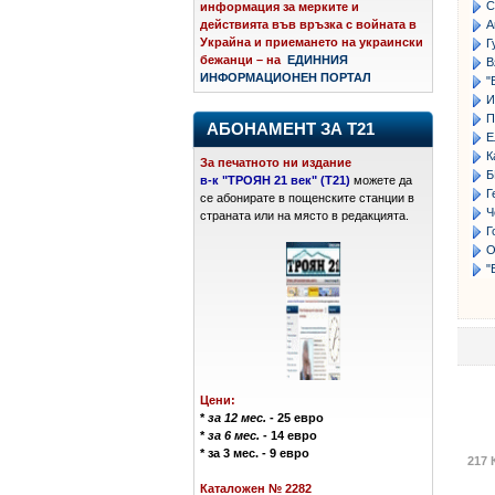
С
информация за мерките и
А
действията във връзка с войната в
Украйна и приемането на украински
Г
бежанци – на
ЕДИННИЯ
В
ИНФОРМАЦИОНЕН ПОРТАЛ
"
И
П
АБОНАМЕНТ ЗА Т21
Е
К
За печатното ни издание
Б
в-к "ТРОЯН 21 век" (Т21)
можете да
Г
се абонирате в пощенските станции в
Ч
страната или на място в редакцията.
Г
О
"
Цени:
*
за 12 мес.
- 25 евро
*
за 6 мес.
- 14 евро
* за 3 мес. - 9 евро
217 
Каталожен № 2282