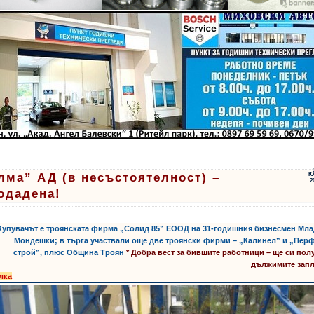
лма” АД (в несъстоятелност) –
Ю
2
одадена!
 Купувачът е троянската фирма „Солид 85” ЕООД на 31-годишния бизнесмен Мл
Мондешки; в търга участвали още две троянски фирми – „Калинел” и „Пер
строй”, плюс Община Троян
* Добра вест за бившите работници – ще си пол
дължимите запл
лка