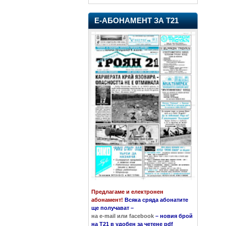
Е-АБОНАМЕНТ ЗА Т21
Предлагаме и електронен
абонамент!
Всяка сряда абонатите
ще получават
–
на e-mail или facebook
–
новия брой
на Т21 в удобен за четене pdf