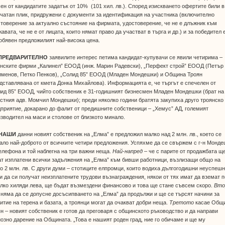
ен от кандидатите задатък от 10% (101 хил. лв.). Според изискването офертите били в
чатан плик, придружени с документи за идентификация на участника (включително
товерение за актуално състояние на фирмата, удостоверение, че не е длъжник към
авата, че не е от лицата, които нямат право да участват в търга и др.) и за победител 
обявен предложилият най-висока цена.
ПРЕДВАРИТЕЛНО
заявилите интерес петима кандидат-купувачи се явили четирима –
янските фирми „Калинел” ЕООД (инж. Марин Радевски), „Перфект строй” ЕООД (Петър
именов, Петко Пенков), „Солид 85” ЕООД (Младен Мондешки) и Община Троян
дставлявана от кмета Донка Михайлова). Информацията е, че търгът е спечелен от
ид 85” ЕООД, чийто собственик е 31-годишният бизнесмен Младен Мондешки (брат на
стния адв. Момчил Мондешки); преди няколко години братята закупиха друго троянско
приятие, докарано до фалит от предишните собственици – „Хемус” АД, големият
зводител на маси и столове от близкото минало.
 НАШИ
данни новият собственик на „Елма” е предложил малко над 2 млн. лв., което се
ало най-доброто от всичките четири предложения. Успяхме да се свържем с г-н Монд
елефона и той наблегна на три важни неща.
Най-напред
– че с парите от продажбата щ
т изплатени всички задължения на „Елма” към бивши работници, възлизащи общо на
о 2 млн. лв. С други думи – стотиците елпромци, които водиха дългогодишни неуспеш
и да си получат неизплатените трудови възнаграждения, някои от тях имат да вземат п
лко хиляди лева, ще бъдат възмездени финансово и това ще стане съвсем скоро.
Вто
 няма да се допусне досъсипването на „Елма” да продължи и ще се търсят начини за
итие на терена и базата, а троянци могат да очакват добри неща.
Третото
касае Общ
н – новият собственик е готов да преговаря с общинското ръководство и да направи
озно дарение на Общината. „Това е нашият роден град, ние го обичаме и ще му