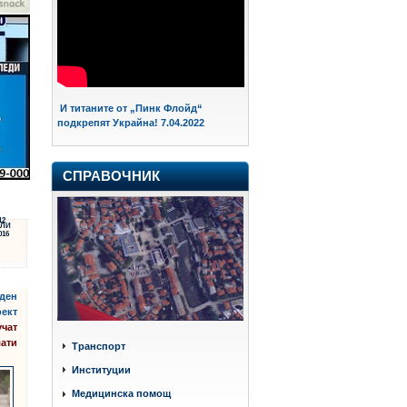
И титаните от „Пинк Флойд“
подкрепят Украйна! 7.04.2022
СПРАВОЧНИК
12
ЛИ
016
аден
фект
учат
ати
Транспорт
Институции
Медицинска помощ