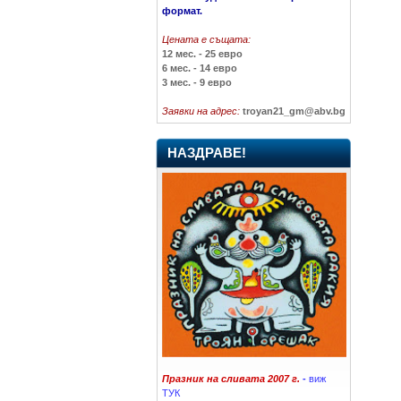
формат.
Цената е същата:
12 мес. - 25 евро
6 мес. - 14 евро
3 мес. - 9 евро
Заявки на адрес:
troyan21_gm@abv.bg
НАЗДРАВЕ!
Празник на сливата 2007 г.
-
виж
ТУК