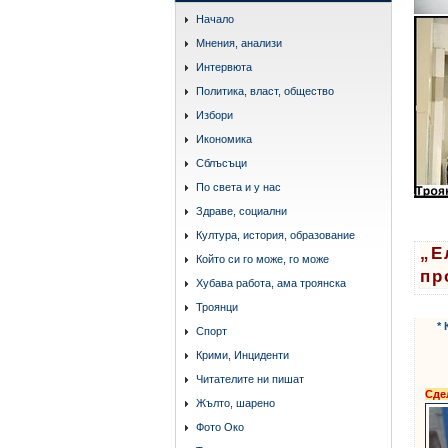
Начало
Мнения, анализи
Интервюта
Политика, власт, общество
Избори
Икономика
Сблъсъци
По света и у нас
Здраве, социални
Култура, история, образование
„Е
Който си го може, го може
пр
Хубава работа, ама троянска
Троянци
*
Спорт
Крими, Инциденти
Читателите ни пишат
Сде
Жълто, шарено
Фото Око