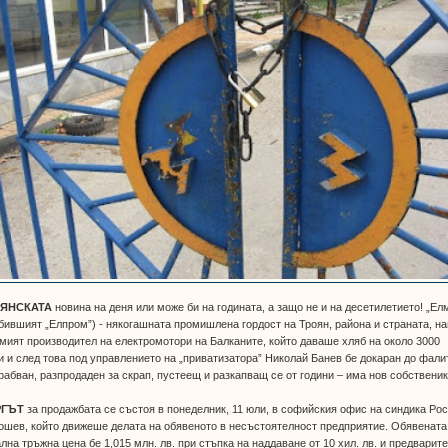
ЯНСКАТА
новина на деня или може би на годината, а защо не и на десетилетието! „Ел
бившият „Елпром”) - някогашната промишлена гордост на Троян, района и страната, на
мият производител на електромотори на Балканите, който даваше хляб на около 3000
 и след това под управлението на „приватизатора” Николай Банев бе докаран до фалит
рабван, разпродаден за скрап, пустеещ и разкапващ се от години – има нов собственик
РГЪТ
за продажбата се състоя в понеделник, 11 юли, в софийския офис на синдика Ро
шев, който движеше делата на обявеното в несъстоятелност предприятие. Обявената
лна тръжна цена бе 1,015 млн. лв. при стъпка на наддаване от 10 хил. лв. и предварит