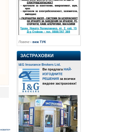
Повече
- виж ТУК
ЗАСТРАХОВКИ
I
&
G Insurance Brokers Ltd.
Ви предлага
НАЙ-
ИЗГОДНИТЕ
РЕШЕНИЯ
за всички
видове застраховки!
-новите»