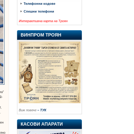
Телефонни кодове
Спешни телефони
Интерактивна карта на Троян
ВИНПРОМ ТРОЯН
ма”
й-
,
Виж повече
– ТУК
.
сен
КАСОВИ АПАРАТИ
елно