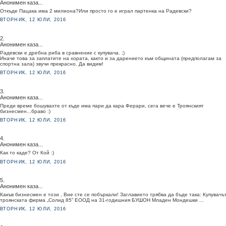
Анонимен каза...
Откъде Пацака има 2 милиона?Или просто го е играл партенка на Радевски?
ВТОРНИК, 12 ЮЛИ, 2016
2.
Анонимен каза...
Радевски е дребна риба в сравнение с купувача. ;)
Иначе това за заплатите на хората, както и за дарението към общината (предполагам за
спортна зала) звучи прекрасно. Да видим!
ВТОРНИК, 12 ЮЛИ, 2016
3.
Анонимен каза...
Преди време бошувахте от къде има пари да кара Ферари, сега вече е Троянският
бизнесмен...браво :)
ВТОРНИК, 12 ЮЛИ, 2016
4.
Анонимен каза...
Как то каде? От Кой :)
ВТОРНИК, 12 ЮЛИ, 2016
5.
Анонимен каза...
Какъв бизнесмен е този , Вие сте се побъркали! Заглавието трябва да бъде така: Купувачъ
троянската фирма „Солид 85” ЕООД на 31-годишния БУШОН Младен Мондешки ...
ВТОРНИК, 12 ЮЛИ, 2016