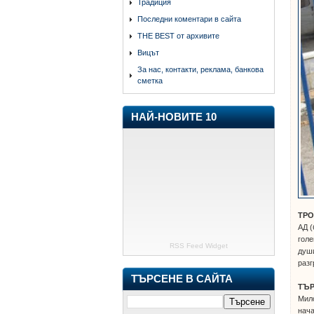
Традиция
Последни коментари в сайта
THE BEST от архивите
Вицът
За нас, контакти, реклама, банкова
сметка
НАЙ-НОВИТЕ 10
ТРО
АД (
голе
RSS Feed Widget
души
разг
ТЪРСЕНЕ В САЙТА
ТЪ
Мило
нача