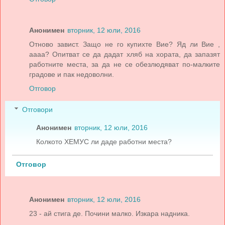
Анонимен
вторник, 12 юли, 2016
Отново завист. Защо не го купихте Вие? Яд ли Вие ,
аааа? Опитват се да дадат хляб на хората, да запазят
работните места, за да не се обезлюдяват по-малките
градове и пак недоволни.
Отговор
Отговори
Анонимен
вторник, 12 юли, 2016
Колкото ХЕМУС ли даде работни места?
Отговор
Анонимен
вторник, 12 юли, 2016
23 - ай стига де. Почини малко. Изкара надника.