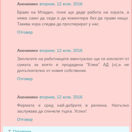
Анонимен
вторник, 12 юли, 2016
Браво на Младен, поне ще даде работа на хората, а
няма само да седи и да коментира без да прави нищо.
Такива хора следва да просперират у нас.
Отговор
Анонимен
вторник, 12 юли, 2016
Заплатите на работниците евентуално ще се изплатят от
сумата за която е продадена "Елма" АД (н),а не
допълнително от новия собственик.
Отговор
Анонимен
вторник, 12 юли, 2016
Фирмата е сред най-добрите в региона. Напълно
заслужава да спечели търга. Успех!
Отговор
Отговори