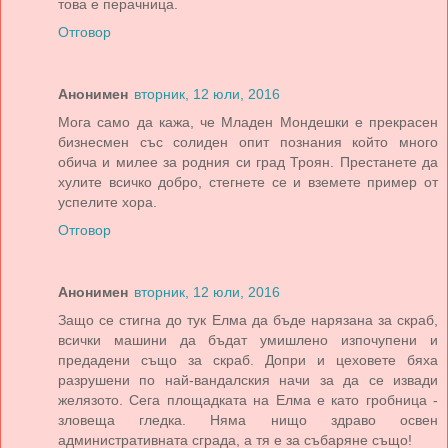
това е перачница.
Отговор
Анонимен
вторник, 12 юли, 2016
Мога само да кажа, че Младен Мондешки е прекрасен
бизнесмен със солиден опит познания който много
обича и милее за родния си град Троян. Престанете да
хулите всичко добро, стегнете се и вземете пример от
успелите хора.
Отговор
Анонимен
вторник, 12 юли, 2016
Защо се стигна до тук Елма да бъде нарязана за скраб,
всички машини да бъдат умишлено изпочупени и
предадени също за скраб. Допри и цеховете бяха
разрушени по най-вандалския начи за да се извади
желязото. Сега площадката на Елма е като гробница -
зловеща гледка. Няма нищо здраво освен
административната сграда, а тя е за събаряне също!