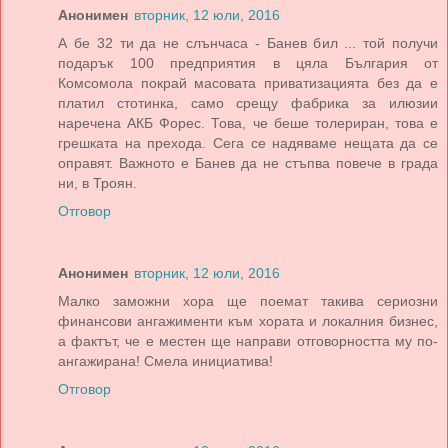
Анонимен
вторник, 12 юли, 2016
А бе 32 ти да не слънчаса - Банев бил ... той получи
подарък 100 предприятия в цяла България от
Комсомола покрай масовата приватизацията без да е
платил стотинка, само срещу фабрика за илюзии
наречена АКБ Форес. Това, че беше толериран, това е
грешката на прехода. Сега се надяваме нещата да се
оправят. Важното е Банев да не стъпва повече в града
ни, в Троян.
Отговор
Анонимен
вторник, 12 юли, 2016
Малко заможни хора ще поемат такива сериозни
финансови ангажименти към хората и локалния бизнес,
а фактът, че е местен ще направи отговорността му по-
ангажирана! Смела инициатива!
Отговор