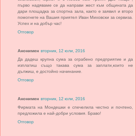
първо надяваме се да направи жест към общината да
дари площадка за спортна зала, както е заявил и второ
помогнете на Вашия приятел Иван Миховски за сервиза.
Успех и на добър час!
Отговор
Анонимен
вторник, 12 юли, 2016
Да дадеш крупна сума за ограбено предприятие и да
изплатиш също такава сума за заплати,които не
дължиш, е достойно начинание.
Отговор
Анонимен
вторник, 12 юли, 2016
Фирмата на Мондешки е спечелила честно и почтено,
предложила е най-добри условия. Браво!
Отговор