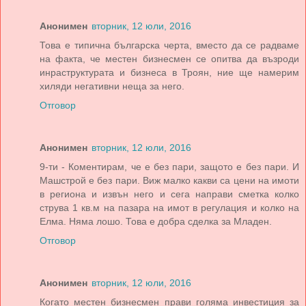
Анонимен
вторник, 12 юли, 2016
Това е типична българска черта, вместо да се радваме
на факта, че местен бизнесмен се опитва да възроди
инраструктурата и бизнеса в Троян, ние ще намерим
хиляди негативни неща за него.
Отговор
Анонимен
вторник, 12 юли, 2016
9-ти - Коментирам, че е без пари, защото е без пари. И
Машстрой е без пари. Виж малко какви са цени на имоти
в региона и извън него и сега направи сметка колко
струва 1 кв.м на пазара на имот в регулация и колко на
Елма. Няма лошо. Това е добра сделка за Младен.
Отговор
Анонимен
вторник, 12 юли, 2016
Когато местен бизнесмен прави голяма инвестиция за