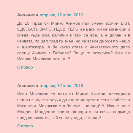
Анонимен
вторник, 12 юли, 2016
До 15, прав си Минко Акимов пък смени всички БКП,
СДС, БСП, ВМРО, НДСВ, ГЕРБ и на всички се мазнюри и
кледа къде има килипир и там се вре, а е долен и в
червата, то цял град го знае, но за всеки държи по нещо
и шантажира. А бе какво става с наказателното дело
срещу Акимов в Габрово? Защо го потулиха? Ама по
Иванчо Миховски плю, а !!!
Отговор
Анонимен
вторник, 12 юли, 2016
Иван Миховски си пати от Минко Акимов, последния
нещо не му се получи да стане депутат и сега злобее по
Миховски. Миховски с тебе сме - напред! А, Иване поне
Младен Мондешки спира ферарито си всяка седмица
пред сервиза ти, тъй че се уреди, връзкар!
Отговор