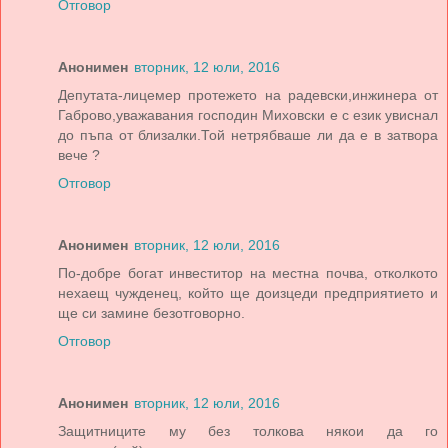
Отговор
Анонимен
вторник, 12 юли, 2016
Депутата-лицемер протежето на радевски,инжинера от
Габрово,уважавания господин Миховски е с език увиснал
до пъпа от близалки.Той нетрябваше ли да е в затвора
вече ?
Отговор
Анонимен
вторник, 12 юли, 2016
По-добре богат инвеститор на местна почва, отколкото
нехаещ чужденец, който ще доизцеди предприятието и
ще си замине безотговорно.
Отговор
Анонимен
вторник, 12 юли, 2016
Защитниците му без толкова някои да го