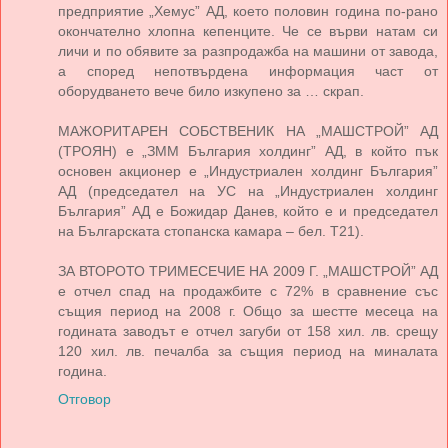
предприятие „Хемус” АД, което половин година по-рано
окончателно хлопна кепенците. Че се върви натам си
личи и по обявите за разпродажба на машини от завода,
а според непотвърдена информация част от
оборудването вече било изкупено за … скрап.
МАЖОРИТАРЕН СОБСТВЕНИК НА „МАШСТРОЙ” АД
(ТРОЯН) е „ЗММ България холдинг” АД, в който пък
основен акционер е „Индустриален холдинг България”
АД (председател на УС на „Индустриален холдинг
България” АД е Божидар Данев, който е и председател
на Българската стопанска камара – бел. Т21).
ЗА ВТОРОТО ТРИМЕСЕЧИЕ НА 2009 Г. „МАШСТРОЙ” АД
е отчел спад на продажбите с 72% в сравнение със
същия период на 2008 г. Общо за шестте месеца на
годината заводът е отчел загуби от 158 хил. лв. срещу
120 хил. лв. печалба за същия период на миналата
година.
Отговор