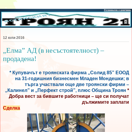
12 юли 2016
„Елма” АД (в несъстоятелност) –
продадена!
* Купувачът е троянската фирма „Солид 85” ЕООД
на 31-годишния бизнесмен Младен Мондешки; в
търга участвали още две троянски фирми –
„Калинел” и „Перфект строй”, плюс Община Троян
*
Добра вест за бившите работници – ще си получат
дължимите заплати
Сделка