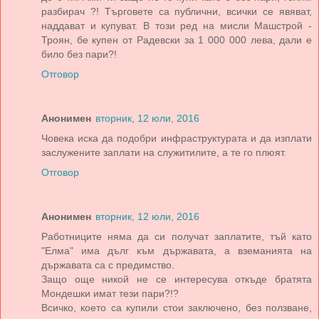
разбирач ?! Търговете са публични, всички се явяват,
наддават и купуват. В този ред на мисли Машстрой -
Троян, бе купен от Радевски за 1 000 000 лева, дали е
било без пари?!
Отговор
Анонимен
вторник, 12 юли, 2016
Човека иска да подобри инфраструктурата и да изплати
заслужените заплати на служитилите, а те го плюят.
Отговор
Анонимен
вторник, 12 юли, 2016
Работниците няма да си получат заплатите, тъй като
"Елма" има дълг към държавата, а вземанията на
държавата са с предимство.
Защо още никой не се интересува откъде братята
Мондешки имат тези пари?!?
Всичко, което са купили стои заключено, без ползване,