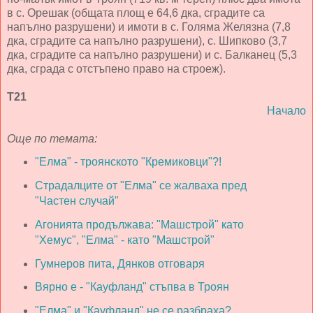
в с. Орешак (общата площ е 64,6 дка, сградите са
напълно разрушени) и имоти в с. Голяма Желязна (7,8
дка, сградите са напълно разрушени), с. Шипково (3,7
дка, сградите са напълно разрушени) и с. Балканец (5,3
дка, сграда с отстъпено право на строеж).
Т21
Начало
Още по темата:
"Елма" - троянското "Кремиковци"?!
Страдалците от "Елма" се жалваха пред
"Частен случай"
Агонията продължава: "Машстрой" като
"Хемус", "Елма" - като "Машстрой"
Гумнеров пита, Дянков отговаря
Вярно е - "Кауфланд" стъпва в Троян
"Елма" и "Кауфланд" не се разбраха?