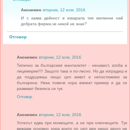
Анонимен
вторник, 12 юли, 2016
И с каква дейност е изкарала тия милиони най
добрата фирма,че никой не знае?
Отговор
Анонимен
вторник, 12 юли, 2016
Типично за българския манталитет - ненавист, злоба и
лицемерие!!!! Защото така е по-лесно. Но да изградиш и
да поддържаш нещо цял живот е непостижимо за
българина. Нека повече хора вземат пример и да се
развиват бизнеса си тук.
Отговор
Анонимен
вторник, 12 юли, 2016
Успехът идва при можещите, а не при хленчещите. Тук
виждам основно хора които по цял ден нищо друго не