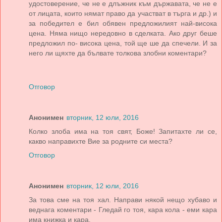
удостоверение, че не е длъжник към държавата, че не е
от лицата, които нямат право да участват в търга и др.) и
за победител е бил обявен предложилият най-висока
цена. Няма нищо нередовно в сделката. Ако друг беше
предложил по- висока цена, той ще ше да спечели. И за
него ли щяхте да бълвате толкова злобни коментари?
Отговор
Анонимен
вторник, 12 юли, 2016
Колко злоба има на тоя свят, Боже! Запитахте ли се,
какво направихте Вие за родните си места?
Отговор
Анонимен
вторник, 12 юли, 2016
За това сме на тоя хал. Направи някой нещо хубаво и
веднага коментари - Гледай го тоя, кара кола - еми кара
има книжка и кара.