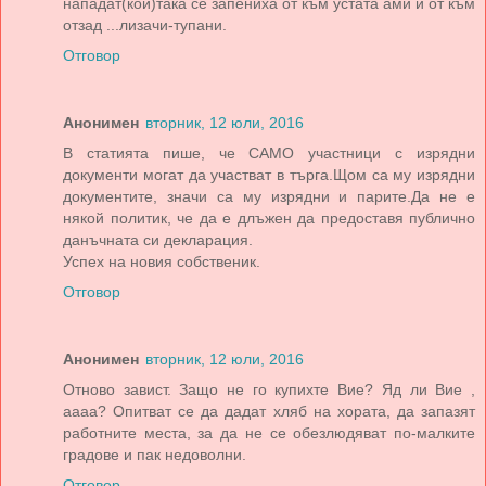
нападат(кой)така се запениха от към устата ами и от към
отзад ...лизачи-тупани.
Отговор
Анонимен
вторник, 12 юли, 2016
В статията пише, че САМО участници с изрядни
документи могат да участват в търга.Щом са му изрядни
документите, значи са му изрядни и парите.Да не е
някой политик, че да е длъжен да предоставя публично
данъчната си декларация.
Успех на новия собственик.
Отговор
Анонимен
вторник, 12 юли, 2016
Отново завист. Защо не го купихте Вие? Яд ли Вие ,
аааа? Опитват се да дадат хляб на хората, да запазят
работните места, за да не се обезлюдяват по-малките
градове и пак недоволни.
Отговор