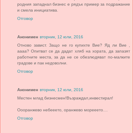
родния западнал бизнес е рядък пример за подражание
и смела инициатива.
Отговор
Анонимен
вторник, 12 юли, 2016
Отново завист. Защо не го купихте Вие? Яд ли Вие ,
аааа? Опитват се да дадат хляб на хората, да запазят
работните места, за да не се обезлюдяват по-малките
градове и пак недоволни.
Отговор
Анонимен
вторник, 12 юли, 2016
Местен млад бизнесмен!Възраждал,инвестирал!
Оооранжево небееето, оранжево морееето....
Отговор