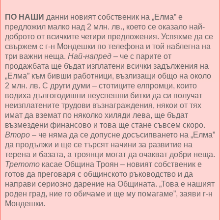
ПО НАШИ
данни новият собственик на „Елма” е
предложил малко над 2 млн. лв., което се оказало най-
доброто от всичките четири предложения. Успяхме да се
свържем с г-н Мондешки по телефона и той наблегна на
три важни неща.
Най-напред
– че с парите от
продажбата ще бъдат изплатени всички задължения на
„Елма” към бивши работници, възлизащи общо на около
2 млн. лв. С други думи – стотиците елпромци, които
водиха дългогодишни неуспешни битки да си получат
неизплатените трудови възнаграждения, някои от тях
имат да вземат по няколко хиляди лева, ще бъдат
възмездени финансово и това ще стане съвсем скоро.
Второ
– че няма да се допусне досъсипването на „Елма”
да продължи и ще се търсят начини за развитие на
терена и базата, а троянци могат да очакват добри неща.
Третото
касае Община Троян – новият собственик е
готов да преговаря с общинското ръководство и да
направи сериозно дарение на Общината. „Това е нашият
роден град, ние го обичаме и ще му помагаме”, заяви г-н
Мондешки.