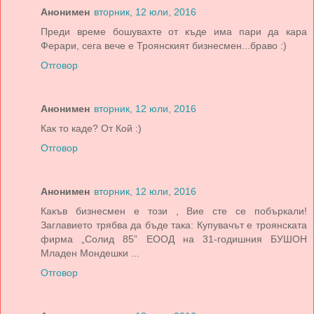
Анонимен
вторник, 12 юли, 2016
Преди време бошувахте от къде има пари да кара
Ферари, сега вече е Троянският бизнесмен...браво :)
Отговор
Анонимен
вторник, 12 юли, 2016
Как то каде? От Кой :)
Отговор
Анонимен
вторник, 12 юли, 2016
Какъв бизнесмен е този , Вие сте се побъркали!
Заглавието трябва да бъде така: Купувачът е троянската
фирма „Солид 85” ЕООД на 31-годишния БУШОН
Младен Мондешки ...
Отговор