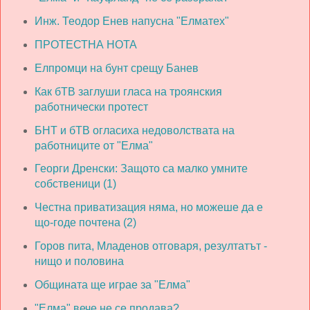
Инж. Теодор Енев напусна "Елматех"
ПРОТЕСТНА НОТА
Елпромци на бунт срещу Банев
Как бТВ заглуши гласа на троянския
работнически протест
БНТ и бТВ огласиха недоволствата на
работниците от "Елма"
Георги Дренски: Защото са малко умните
собственици (1)
Честна приватизация няма, но можеше да е
що-годе почтена (2)
Горов пита, Младенов отговаря, резултатът -
нищо и половина
Общината ще играе за "Елма"
"Елма" вече не се продава?