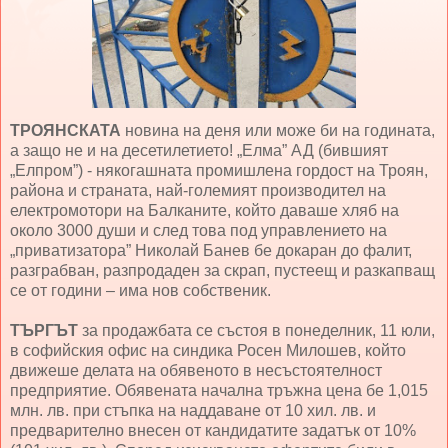
ТРОЯНСКАТА
новина на деня или може би на годината,
а защо не и на десетилетието! „Елма” АД (бившият
„Елпром”) - някогашната промишлена гордост на Троян,
района и страната, най-големият производител на
електромотори на Балканите, който даваше хляб на
около 3000 души и след това под управлението на
„приватизатора” Николай Банев бе докаран до фалит,
разграбван, разпродаден за скрап, пустеещ и разкапващ
се от години – има нов собственик.
ТЪРГЪТ
за продажбата се състоя в понеделник, 11 юли,
в софийския офис на синдика Росен Милошев, който
движеше делата на обявеното в несъстоятелност
предприятие. Обявената начална тръжна цена бе 1,015
млн. лв. при стъпка на наддаване от 10 хил. лв. и
предварително внесен от кандидатите задатък от 10%