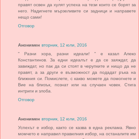
правят освен да хулят успеха на тези които се борят за
него. Надигнете мързеливите си задници и направете
нещо сами!
Отговор
Анонимен
вторник, 12 юли, 2016
" Разни хора, разни идеали! " е казал Алеко
Константинов. За едни идеалът е да се заяждат, да
завиждат, но пак да си стоят в черупките и нищо да не
правят, а за други е възможност да подадат ръка на
ближния си. Помислете, с какво можете да помогнете и
Вие на близък, познат или на случаен човек. Стига
интриги и злоба.
Отговор
Анонимен
вторник, 12 юли, 2016
Успехът е избор, както се казва в една реклама. Явно
момчето е направил правилния избор, на останалите им