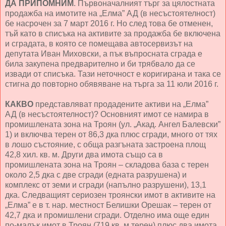
ДА ПРИПОМНИМ
. Първоначалният търг за цялостната
продажба на имотите на „Елма” АД (в несъстоятелност)
бе насрочен за 7 март 2016 г. Но след това бе отменен,
тъй като в списъка на активите за продажба бе включена
и сградата, в която се помещава автосервизът на
депутата Иван Миховски, а пък въпросната сграда е
била закупена предварително и би трябвало да се
извади от списъка. Тази неточност е коригирана и така се
стигна до повторно обявяване на търга за 11 юли 2016 г.
КАКВО
представляват продадените активи на „Елма”
АД (в несъстоятелност)? Основният имот се намира в
промишлената зона на Троян (ул. „Акад. Ангел Балевски”
1) и включва терен от 86,3 дка плюс сгради, много от тях
в лошо състояние, с обща разгъната застроена площ
42,8 хил. кв. м. Други два имота също са в
промишлената зона на Троян – складова база с терен
около 2,5 дка с две сгради (едната разрушена) и
комплекс от земи и сгради (напълно разрушени), 13,1
дка. Следващият сериозен троянски имот в активите на
„Елма” е в т. нар. местност Белишки Орешак – терен от
42,7 дка и промишлени сгради. Отделно има още един
по-малък имот в Троян (719 кв. м терен) плюс два имота