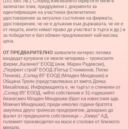
(101 хил. лв.). Според изискването офертите били в
запечатан плик, придружени с документи за
идентификация на участника (включително
удостоверение за актуално състояние на фирмата,
удостоверение, че не е длъжник към държавата, че не е
от лицата, които нямат право да участват в търга и др.) и
за победител е бил обявен предложилият най-висока
цена.
ОТ ПРЕДВАРИТЕЛНО
заявилите интерес петима
кандидат-купувачи се явили четирима – троянските
фирми „Калинел” ЕООД (инж. Марин Радевски),
„Перфект строй” ЕООД (Петър Стоименов, Петко
Пенков), „Солид 85” ЕООД (Младен Мондешки) и
Община Троян (представлявана от кмета Донка
Михайлова). Информацията е, че търгът е спечелен от
„Солид 85” ЕООД, чийто собственик е 31-годишният
бизнесмен Младен Мондешки (брат на известния адв.
Момчил Мондешки); преди няколко години братята
закупиха друго троянско предприятие, докарано до
фалит от предишните собственици – „Хемус” АД,
големият производител на маси и столове от близкото
минало.