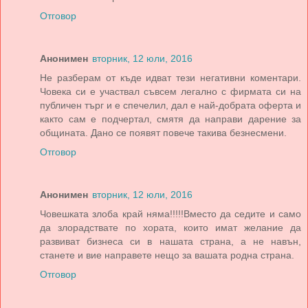
Отговор
Анонимен
вторник, 12 юли, 2016
Не разберам от къде идват тези негативни коментари.
Човека си е участвал съвсем легално с фирмата си на
публичен търг и е спечелил, дал е най-добрата оферта и
както сам е подчертал, смятя да направи дарение за
общината. Дано се появят повече такива безнесмени.
Отговор
Анонимен
вторник, 12 юли, 2016
Човешката злоба край няма!!!!!Вместо да седите и само
да злорадствате по хората, които имат желание да
развиват бизнеса си в нашата страна, а не навън,
станете и вие направете нещо за вашата родна страна.
Отговор