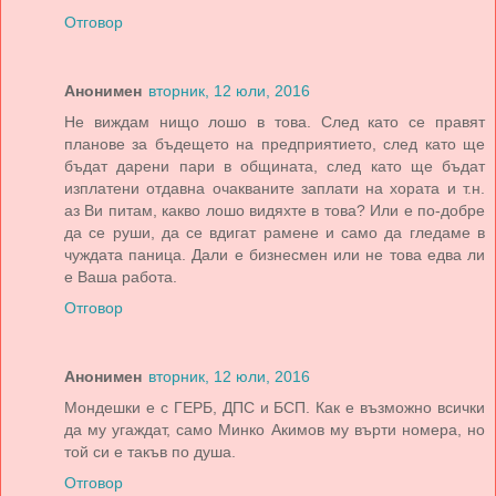
Отговор
Анонимен
вторник, 12 юли, 2016
Не виждам нищо лошо в това. След като се правят
планове за бъдещето на предприятието, след като ще
бъдат дарени пари в общината, след като ще бъдат
изплатени отдавна очакваните заплати на хората и т.н.
аз Ви питам, какво лошо видяхте в това? Или е по-добре
да се руши, да се вдигат рамене и само да гледаме в
чуждата паница. Дали е бизнесмен или не това едва ли
е Ваша работа.
Отговор
Анонимен
вторник, 12 юли, 2016
Мондешки е с ГЕРБ, ДПС и БСП. Как е възможно всички
да му угаждат, само Минко Акимов му върти номера, но
той си е такъв по душа.
Отговор