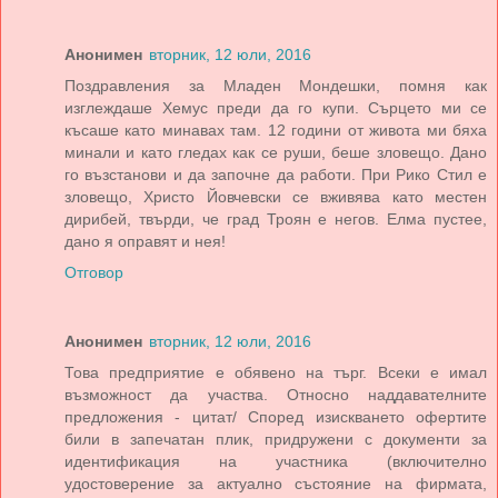
Анонимен
вторник, 12 юли, 2016
Поздравления за Младен Мондешки, помня как
изглеждаше Хемус преди да го купи. Сърцето ми се
късаше като минавах там. 12 години от живота ми бяха
минали и като гледах как се руши, беше зловещо. Дано
го възстанови и да започне да работи. При Рико Стил е
зловещо, Христо Йовчевски се вживява като местен
дирибей, твърди, че град Троян е негов. Елма пустее,
дано я оправят и нея!
Отговор
Анонимен
вторник, 12 юли, 2016
Това предприятие е обявено на търг. Всеки е имал
възможност да участва. Относно наддавателните
предложения - цитат/ Според изискването офертите
били в запечатан плик, придружени с документи за
идентификация на участника (включително
удостоверение за актуално състояние на фирмата,