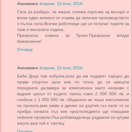
Анонимен
вторник, 12 юли, 2016
Сега аз разбрах, че имало голяма поръчка за мотори и
всеки един момент се очаква да започне производството
с пълна сила.Всички работници ще си получат парите за
тази и миналата година.
Прекрасна новина за Троян.Прекрасни млади
бизнесмени!
Отговор
Анонимен
вторник, 12 юли, 2016
Баба Доца пак избухна,иска да им подарят парцел да
прави спортна зала или по точно да си завърти
поредната далавера за комисионна както направи с
водния цикъл от където лапна само 2 000 000 лв. и
глобиха с 1 000 000 лв. общината за лошо изпълнение
на проекта,ама какво и дреме на дъртия гъз нали тя си
прибра пачката пък ние простолюдието ще плащаме
нейните провали.Пък робовладелеца радевски си купува
имоти ама той е 'светец'
Отговор