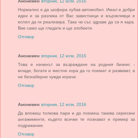
Анонимен
вторник, 12 юли, 2016
Нормално е да шофира хубав автомобил. Имал е добри
идеи и за разлика от Вас завистници и мързеливци е
еспял да ги риализира. Така че със здраве да си я кара.
Вие само ще гледате и ще злобеете.
Отговор
Анонимен
вторник, 12 юли, 2016
Това е начинът за възраждане на родния бизнес -
млади, богати и местни хора да го поемат и развиват, а
не безхаберни чужди играчи.
Отговор
Анонимен
вторник, 12 юли, 2016
Да вложиш толкова пари и да поемеш такива сериозни
ангажименти, където всички те познават е пример за
подражание.
Отговор