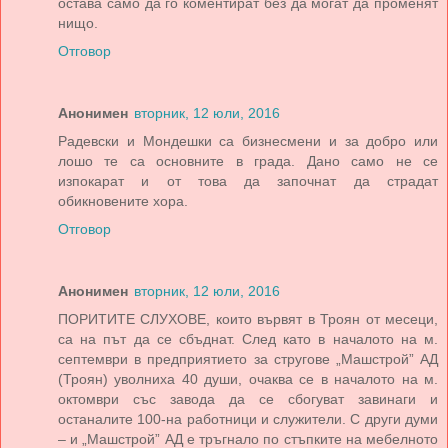
остава само да го коментират без да могат да променят
нищо.
Отговор
Анонимен
вторник, 12 юли, 2016
Радевски и Мондешки са бизнесмени и за добро или
лошо те са основните в града. Дано само не се
изпокарат и от това да започнат да страдат
обикновените хора.
Отговор
Анонимен
вторник, 12 юли, 2016
ПОРИТИТЕ СЛУХОВЕ, които вървят в Троян от месеци,
са на път да се сбъднат. След като в началото на м.
септември в предприятието за стругове „Машстрой” АД
(Троян) уволниха 40 души, очаква се в началото на м.
октомври със завода да се сбогуват завинаги и
останалите 100-на работници и служители. С други думи
– и „Машстрой” АД е тръгнало по стъпките на мебелното