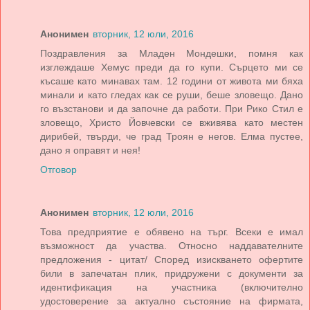
Анонимен
вторник, 12 юли, 2016
Поздравления за Младен Мондешки, помня как
изглеждаше Хемус преди да го купи. Сърцето ми се
късаше като минавах там. 12 години от живота ми бяха
минали и като гледах как се руши, беше зловещо. Дано
го възстанови и да започне да работи. При Рико Стил е
зловещо, Христо Йовчевски се вживява като местен
дирибей, твърди, че град Троян е негов. Елма пустее,
дано я оправят и нея!
Отговор
Анонимен
вторник, 12 юли, 2016
Това предприятие е обявено на търг. Всеки е имал
възможност да участва. Относно наддавателните
предложения - цитат/ Според изискването офертите
били в запечатан плик, придружени с документи за
идентификация на участника (включително
удостоверение за актуално състояние на фирмата,