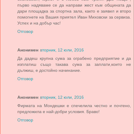
първо надяваме се да направи жест към общината да
дари площадка за спортна зала, както е заявил и второ
помогнете на Вашия приятел Иван Миховски за сервиза.
Успех и на добър час!
Отговор
Анонимен
вторник, 12 юли, 2016
Да дадеш крупна сума за ограбено предприятие и да
изплатиш също такава сума за заплати,които не
дължиш, е достойно начинание.
Отговор
Анонимен
вторник, 12 юли, 2016
Фирмата на Мондешки е спечелила честно и почтено,
предложила е най-добри условия. Браво!
Отговор