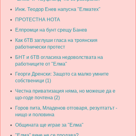
Инж. Теодор Енев напусна "Елматех"
ПРОТЕСТНА НОТА
Елпромци на бунт срещу Банев
Как бТВ заглуши гласа на троянския
работнически протест
БНТ и бТВ огласиха недоволствата на
работниците от "Елма"
Георги Дренски: Защото са малко умните
собственици (1)
Честна приватизация няма, но можеше да е
що-годе почтена (2)
Горов пита, Младенов отговаря, резултатът -
нищо и половина
Общината ще играе за "Елма"
"Елма" вече не се продава?