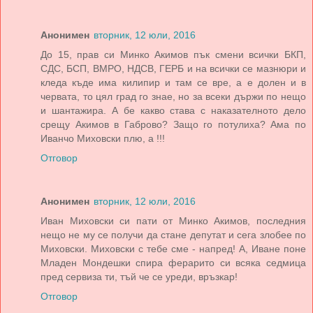
Анонимен
вторник, 12 юли, 2016
До 15, прав си Минко Акимов пък смени всички БКП,
СДС, БСП, ВМРО, НДСВ, ГЕРБ и на всички се мазнюри и
кледа къде има килипир и там се вре, а е долен и в
червата, то цял град го знае, но за всеки държи по нещо
и шантажира. А бе какво става с наказателното дело
срещу Акимов в Габрово? Защо го потулиха? Ама по
Иванчо Миховски плю, а !!!
Отговор
Анонимен
вторник, 12 юли, 2016
Иван Миховски си пати от Минко Акимов, последния
нещо не му се получи да стане депутат и сега злобее по
Миховски. Миховски с тебе сме - напред! А, Иване поне
Младен Мондешки спира ферарито си всяка седмица
пред сервиза ти, тъй че се уреди, връзкар!
Отговор