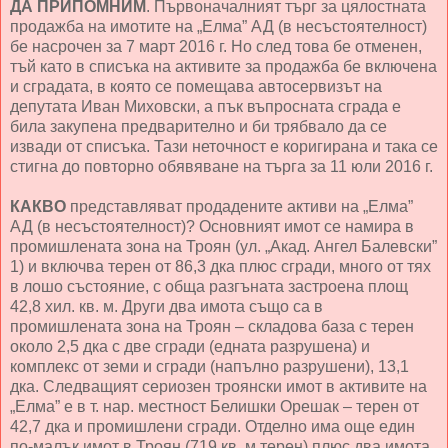
ДА ПРИПОМНИМ
. Първоначалният търг за цялостната
продажба на имотите на „Елма” АД (в несъстоятелност)
бе насрочен за 7 март 2016 г. Но след това бе отменен,
тъй като в списъка на активите за продажба бе включена
и сградата, в която се помещава автосервизът на
депутата Иван Миховски, а пък въпросната сграда е
била закупена предварително и би трябвало да се
извади от списъка. Тази неточност е коригирана и така се
стигна до повторно обявяване на търга за 11 юли 2016 г.
КАКВО
представляват продадените активи на „Елма”
АД (в несъстоятелност)? Основният имот се намира в
промишлената зона на Троян (ул. „Акад. Ангел Балевски”
1) и включва терен от 86,3 дка плюс сгради, много от тях
в лошо състояние, с обща разгъната застроена площ
42,8 хил. кв. м. Други два имота също са в
промишлената зона на Троян – складова база с терен
около 2,5 дка с две сгради (едната разрушена) и
комплекс от земи и сгради (напълно разрушени), 13,1
дка. Следващият сериозен троянски имот в активите на
„Елма” е в т. нар. местност Белишки Орешак – терен от
42,7 дка и промишлени сгради. Отделно има още един
по-малък имот в Троян (719 кв. м терен) плюс два имота