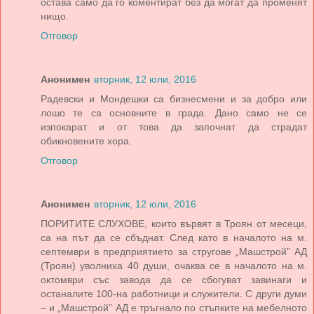
остава само да го коментират без да могат да променят
нищо.
Отговор
Анонимен
вторник, 12 юли, 2016
Радевски и Мондешки са бизнесмени и за добро или
лошо те са основните в града. Дано само не се
изпокарат и от това да започнат да страдат
обикновените хора.
Отговор
Анонимен
вторник, 12 юли, 2016
ПОРИТИТЕ СЛУХОВЕ, които вървят в Троян от месеци,
са на път да се сбъднат. След като в началото на м.
септември в предприятието за стругове „Машстрой” АД
(Троян) уволниха 40 души, очаква се в началото на м.
октомври със завода да се сбогуват завинаги и
останалите 100-на работници и служители. С други думи
– и „Машстрой” АД е тръгнало по стъпките на мебелното