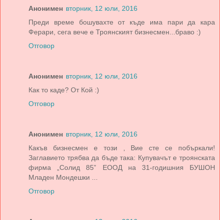
Анонимен
вторник, 12 юли, 2016
Преди време бошувахте от къде има пари да кара
Ферари, сега вече е Троянският бизнесмен...браво :)
Отговор
Анонимен
вторник, 12 юли, 2016
Как то каде? От Кой :)
Отговор
Анонимен
вторник, 12 юли, 2016
Какъв бизнесмен е този , Вие сте се побъркали!
Заглавието трябва да бъде така: Купувачът е троянската
фирма „Солид 85” ЕООД на 31-годишния БУШОН
Младен Мондешки ...
Отговор