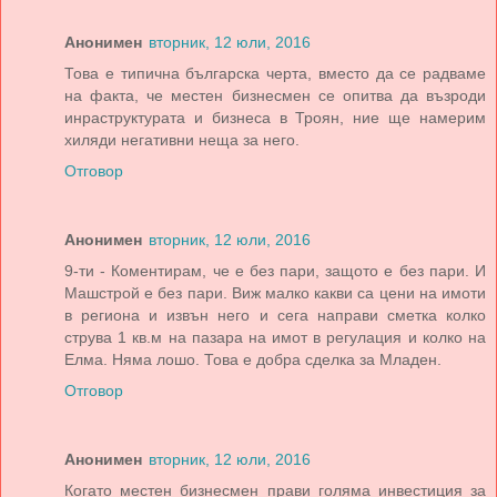
Анонимен
вторник, 12 юли, 2016
Това е типична българска черта, вместо да се радваме
на факта, че местен бизнесмен се опитва да възроди
инраструктурата и бизнеса в Троян, ние ще намерим
хиляди негативни неща за него.
Отговор
Анонимен
вторник, 12 юли, 2016
9-ти - Коментирам, че е без пари, защото е без пари. И
Машстрой е без пари. Виж малко какви са цени на имоти
в региона и извън него и сега направи сметка колко
струва 1 кв.м на пазара на имот в регулация и колко на
Елма. Няма лошо. Това е добра сделка за Младен.
Отговор
Анонимен
вторник, 12 юли, 2016
Когато местен бизнесмен прави голяма инвестиция за