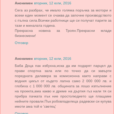
Анонимен
вторник, 12 юли, 2016
Сега аз разбрах, че имало голяма поръчка за мотори и
всеки един момент се очаква да започне производството
с пълна сила.Всички работници ще си получат парите за
тази и миналата година.
Прекрасна новина за Троян.Прекрасни млади
бизнесмени!
Отговор
Анонимен
вторник, 12 юли, 2016
Баба Доца пак избухна,иска да им подарят парцел да
прави спортна зала или по точно да си завърти
поредната далавера за комисионна както направи с
водния цикъл от където лапна само 2 000 000 лв. и
глобиха с 1 000 000 лв. общината за лошо изпълнение
на проекта,ама какво и дреме на дъртия гъз нали тя си
прибра пачката пък ние простолюдието ще плащаме
нейните провали.Пък робовладелеца радевски си купува
имоти ама той е 'светец'
Отговор