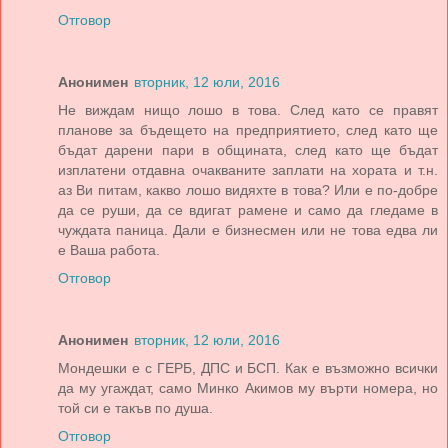
Отговор
Анонимен
вторник, 12 юли, 2016
Не виждам нищо лошо в това. След като се правят
планове за бъдещето на предприятието, след като ще
бъдат дарени пари в общината, след като ще бъдат
изплатени отдавна очакваните заплати на хората и т.н.
аз Ви питам, какво лошо видяхте в това? Или е по-добре
да се руши, да се вдигат рамене и само да гледаме в
чуждата паница. Дали е бизнесмен или не това едва ли
е Ваша работа.
Отговор
Анонимен
вторник, 12 юли, 2016
Мондешки е с ГЕРБ, ДПС и БСП. Как е възможно всички
да му угаждат, само Минко Акимов му върти номера, но
той си е такъв по душа.
Отговор