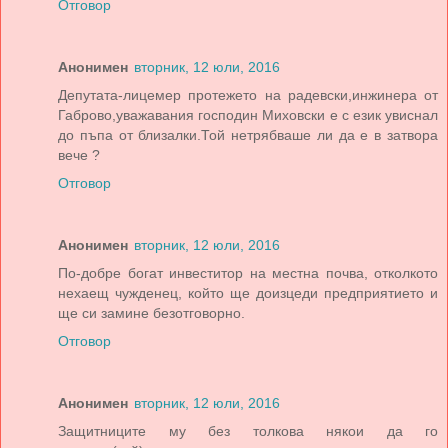
Отговор
Анонимен
вторник, 12 юли, 2016
Депутата-лицемер протежето на радевски,инжинера от
Габрово,уважавания господин Миховски е с език увиснал
до пъпа от близалки.Той нетрябваше ли да е в затвора
вече ?
Отговор
Анонимен
вторник, 12 юли, 2016
По-добре богат инвеститор на местна почва, отколкото
нехаещ чужденец, който ще доизцеди предприятието и
ще си замине безотговорно.
Отговор
Анонимен
вторник, 12 юли, 2016
Защитниците му без толкова някои да го