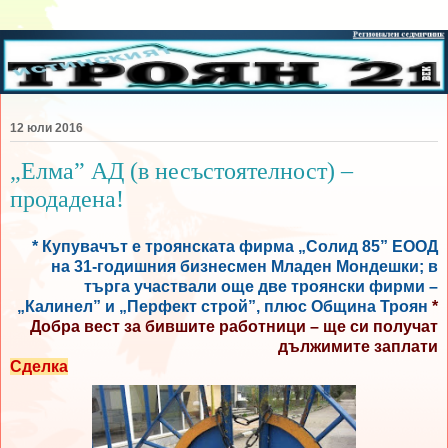
12 юли 2016
„Елма” АД (в несъстоятелност) –
продадена!
* Купувачът е троянската фирма „Солид 85” ЕООД
на 31-годишния бизнесмен Младен Мондешки; в
търга участвали още две троянски фирми –
„Калинел” и „Перфект строй”, плюс Община Троян
*
Добра вест за бившите работници – ще си получат
дължимите заплати
Сделка