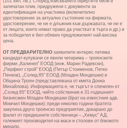
(101 хил. лв.). Според изискването офертите били в
запечатан плик, придружени с документи за
идентификация на участника (включително
удостоверение за актуално състояние на фирмата,
удостоверение, че не е длъжник към държавата, че не е
от лицата, които нямат право да участват в търга и др.) и
за победител е бил обявен предложилият най-висока
цена.
ОТ ПРЕДВАРИТЕЛНО
заявилите интерес петима
кандидат-купувачи се явили четирима – троянските
фирми „Калинел” ЕООД (инж. Марин Радевски),
„Перфект строй” ЕООД (Петър Стоименов, Петко
Пенков), „Солид 85” ЕООД (Младен Мондешки) и
Община Троян (представлявана от кмета Донка
Михайлова). Информацията е, че търгът е спечелен от
„Солид 85” ЕООД, чийто собственик е 31-годишният
бизнесмен Младен Мондешки (брат на известния адв.
Момчил Мондешки); преди няколко години братята
закупиха друго троянско предприятие, докарано до
фалит от предишните собственици – „Хемус” АД,
големият производител на маси и столове от близкото
минало.