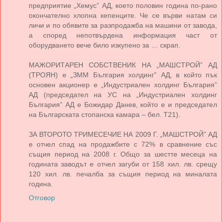
предприятие „Хемус” АД, което половин година по-рано
окончателно хлопна кепенците. Че се върви натам си
личи и по обявите за разпродажба на машини от завода,
а според непотвърдена информация част от
оборудването вече било изкупено за … скрап.
МАЖОРИТАРЕН СОБСТВЕНИК НА „МАШСТРОЙ” АД
(ТРОЯН) е „ЗММ България холдинг” АД, в който пък
основен акционер е „Индустриален холдинг България”
АД (председател на УС на „Индустриален холдинг
България” АД е Божидар Данев, който е и председател
на Българската стопанска камара – бел. Т21).
ЗА ВТОРОТО ТРИМЕСЕЧИЕ НА 2009 Г. „МАШСТРОЙ” АД
е отчел спад на продажбите с 72% в сравнение със
същия период на 2008 г. Общо за шестте месеца на
годината заводът е отчел загуби от 158 хил. лв. срещу
120 хил. лв. печалба за същия период на миналата
година.
Отговор