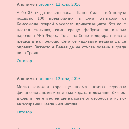
Анонимен
вторник, 12 юли, 2016
А бе 32 ти да не слънчаса - Банев бил ... той получи
подарък 100 предприятия в цяла България от
Комсомола покрай масовата приватизацията без да е
платил стотинка, само срещу фабрика за илюзии
наречена АКБ Форес. Това, че беше толериран, това е
грешката на прехода. Сега се надяваме нещата да се
оправят. Важното е Банев да не стъпва повече в града
ни, в Троян.
Отговор
Анонимен
вторник, 12 юли, 2016
Малко заможни хора ще поемат такива сериозни
финансови ангажименти към хората и локалния бизнес,
а фактът, че е местен ще направи отговорността му по-
ангажирана! Смела инициатива!
Отговор