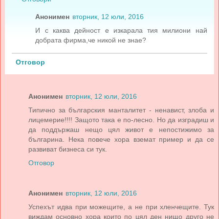
Анонимен
вторник, 12 юли, 2016
И с каква дейност е изкарала тия милиони най
добрата фирма,че никой не знае?
Отговор
Анонимен
вторник, 12 юли, 2016
Типично за българския манталитет - ненавист, злоба и
лицемерие!!!! Защото така е по-лесно. Но да изградиш и
да поддържаш нещо цял живот е непостижимо за
българина. Нека повече хора вземат пример и да се
развиват бизнеса си тук.
Отговор
Анонимен
вторник, 12 юли, 2016
Успехът идва при можещите, а не при хленчещите. Тук
виждам основно хора които по цял ден нищо друго не