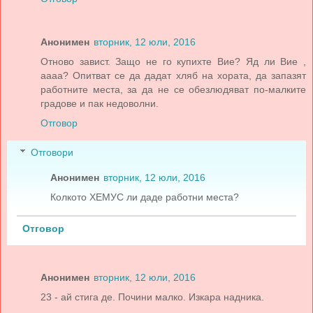
Анонимен
вторник, 12 юли, 2016
Отново завист. Защо не го купихте Вие? Яд ли Вие ,
аааа? Опитват се да дадат хляб на хората, да запазят
работните места, за да не се обезлюдяват по-малките
градове и пак недоволни.
Отговор
Отговори
Анонимен
вторник, 12 юли, 2016
Колкото ХЕМУС ли даде работни места?
Отговор
Анонимен
вторник, 12 юли, 2016
23 - ай стига де. Почини малко. Изкара надника.