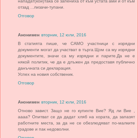
нападат(кой)така се запениха от към устата ами и от към
отзад ...лизачи-тупани.
Отговор
Анонимен
вторник, 12 юли, 2016
В статията пише, че САМО участници с изрядни
документи могат да участват в търга.Щом са му изрядни
документите, значи са му изрядни и парите.Да не е
някой политик, че да е длъжен да предоставя публично
данъчната си декларация.
Успех на новия собственик.
Отговор
Анонимен
вторник, 12 юли, 2016
Отново завист. Защо не го купихте Вие? Яд ли Вие ,
аааа? Опитват се да дадат хляб на хората, да запазят
работните места, за да не се обезлюдяват по-малките
градове и пак недоволни.
Отговор