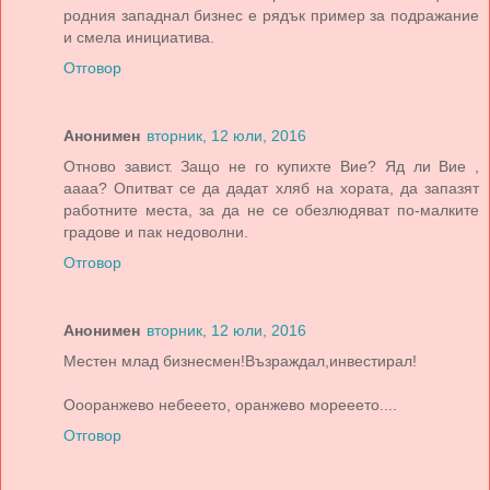
родния западнал бизнес е рядък пример за подражание
и смела инициатива.
Отговор
Анонимен
вторник, 12 юли, 2016
Отново завист. Защо не го купихте Вие? Яд ли Вие ,
аааа? Опитват се да дадат хляб на хората, да запазят
работните места, за да не се обезлюдяват по-малките
градове и пак недоволни.
Отговор
Анонимен
вторник, 12 юли, 2016
Местен млад бизнесмен!Възраждал,инвестирал!
Оооранжево небееето, оранжево морееето....
Отговор