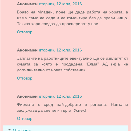
Анонимен
вторник, 12 юли, 2016
Браво на Младен, поне ще даде работа на хората, а
няма само да седи и да коментира без да прави нищо.
Такива хора следва да просперират у нас.
Отговор
Анонимен
вторник, 12 юли, 2016
Заплатите на работниците евентуално ще се изплатят от
сумата за която е продадена "Елма" АД (н),а не
допълнително от новия собственик.
Отговор
Анонимен
вторник, 12 юли, 2016
Фирмата е сред най-добрите в региона. Напълно
заслужава да спечели търга. Успех!
Отговор
Отговори