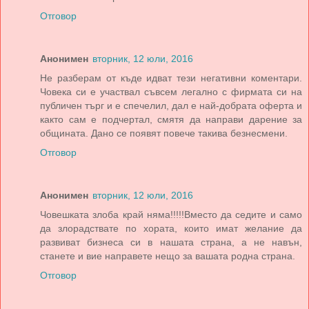
Отговор
Анонимен
вторник, 12 юли, 2016
Не разберам от къде идват тези негативни коментари.
Човека си е участвал съвсем легално с фирмата си на
публичен търг и е спечелил, дал е най-добрата оферта и
както сам е подчертал, смятя да направи дарение за
общината. Дано се появят повече такива безнесмени.
Отговор
Анонимен
вторник, 12 юли, 2016
Човешката злоба край няма!!!!!Вместо да седите и само
да злорадствате по хората, които имат желание да
развиват бизнеса си в нашата страна, а не навън,
станете и вие направете нещо за вашата родна страна.
Отговор