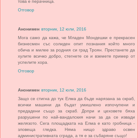
това е перачница.
Отговор
Анонимен
вторник, 12 юли, 2016
Мога само да кажа, че Младен Мондешки е прекрасен
бизнесмен със солиден опит познания който много
обича и милее за родния си град Троян. Престанете да
хулите всичко добро, стегнете се и вземете пример от
успелите хора.
Отговор
Анонимен
вторник, 12 юли, 2016
Защо се стигна до тук Елма да бъде нарязана за скраб,
всички машини да бъдат умишлено изпочупени и
предадени също за скраб. Допри и цеховете бяха
разрушени по най-вандалския начи за да се извади
желязото. Сега площадката на Елма е като гробница -
зловеща гледка. Няма нищо здраво освен
административната сграда, а тя е за събаряне също!