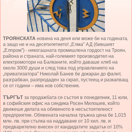
ТРОЯНСКАТА
новина на деня или може би на годината,
а защо не и на десетилетието! „Елма” АД (бившият
„Елпром”) - някогашната промишлена гордост на Троян,
района и страната, най-големият производител на
електромотори на Балканите, който даваше хляб на
около 3000 души и след това под управлението на
„приватизатора” Николай Банев бе докаран до фалит,
разграбван, разпродаден за скрап, пустеещ и разкапващ
се от години – има нов собственик.
ТЪРГЪТ
за продажбата се състоя в понеделник, 11 юли,
в софийския офис на синдика Росен Милошев, който
движеше делата на обявеното в несъстоятелност
предприятие. Обявената начална тръжна цена бе 1,015
млн. лв. при стъпка на наддаване от 10 хил. лв. и
предварително внесен от кандидатите задатък от 10%