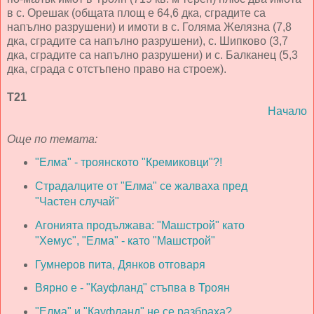
в с. Орешак (общата площ е 64,6 дка, сградите са
напълно разрушени) и имоти в с. Голяма Желязна (7,8
дка, сградите са напълно разрушени), с. Шипково (3,7
дка, сградите са напълно разрушени) и с. Балканец (5,3
дка, сграда с отстъпено право на строеж).
Т21
Начало
Още по темата:
"Елма" - троянското "Кремиковци"?!
Страдалците от "Елма" се жалваха пред
"Частен случай"
Агонията продължава: "Машстрой" като
"Хемус", "Елма" - като "Машстрой"
Гумнеров пита, Дянков отговаря
Вярно е - "Кауфланд" стъпва в Троян
"Елма" и "Кауфланд" не се разбраха?