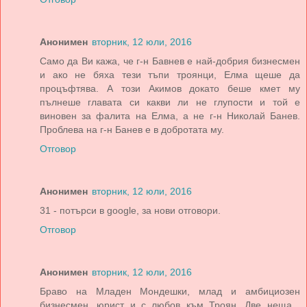
Анонимен
вторник, 12 юли, 2016
Само да Ви кажа, че г-н Бавнев е най-добрия бизнесмен
и ако не бяха тези тъпи троянци, Елма щеше да
процъфтява. А този Акимов докато беше кмет му
пълнеше главата си какви ли не глупости и той е
виновен за фалита на Елма, а не г-н Николай Банев.
Проблева на г-н Банев е в добротата му.
Отговор
Анонимен
вторник, 12 юли, 2016
31 - потърси в google, за нови отговори.
Отговор
Анонимен
вторник, 12 юли, 2016
Браво на Младен Мондешки, млад и амбициозен
бизнесмен, юрист и с любов към Троян. Две неща ,