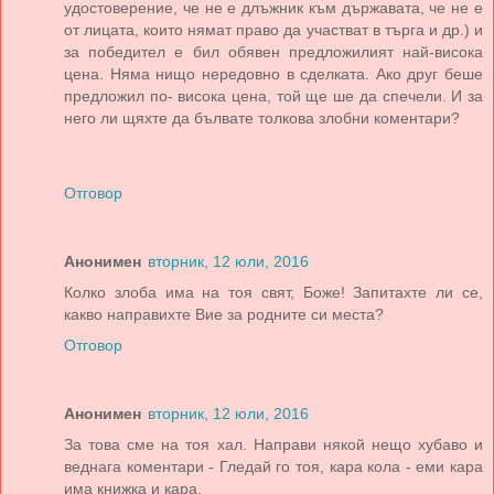
удостоверение, че не е длъжник към държавата, че не е
от лицата, които нямат право да участват в търга и др.) и
за победител е бил обявен предложилият най-висока
цена. Няма нищо нередовно в сделката. Ако друг беше
предложил по- висока цена, той ще ше да спечели. И за
него ли щяхте да бълвате толкова злобни коментари?
Отговор
Анонимен
вторник, 12 юли, 2016
Колко злоба има на тоя свят, Боже! Запитахте ли се,
какво направихте Вие за родните си места?
Отговор
Анонимен
вторник, 12 юли, 2016
За това сме на тоя хал. Направи някой нещо хубаво и
веднага коментари - Гледай го тоя, кара кола - еми кара
има книжка и кара.