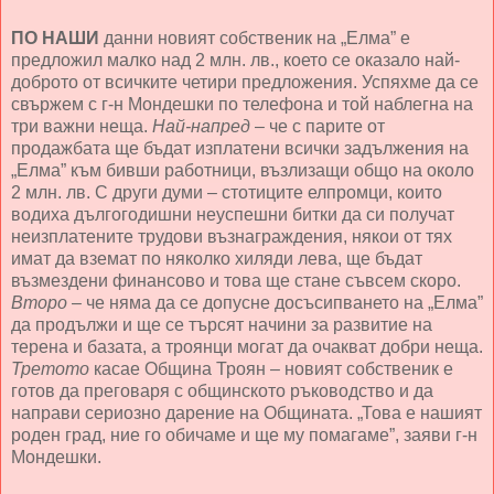
ПО НАШИ
данни новият собственик на „Елма” е
предложил малко над 2 млн. лв., което се оказало най-
доброто от всичките четири предложения. Успяхме да се
свържем с г-н Мондешки по телефона и той наблегна на
три важни неща.
Най-напред
– че с парите от
продажбата ще бъдат изплатени всички задължения на
„Елма” към бивши работници, възлизащи общо на около
2 млн. лв. С други думи – стотиците елпромци, които
водиха дългогодишни неуспешни битки да си получат
неизплатените трудови възнаграждения, някои от тях
имат да вземат по няколко хиляди лева, ще бъдат
възмездени финансово и това ще стане съвсем скоро.
Второ
– че няма да се допусне досъсипването на „Елма”
да продължи и ще се търсят начини за развитие на
терена и базата, а троянци могат да очакват добри неща.
Третото
касае Община Троян – новият собственик е
готов да преговаря с общинското ръководство и да
направи сериозно дарение на Общината. „Това е нашият
роден град, ние го обичаме и ще му помагаме”, заяви г-н
Мондешки.