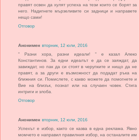
правят освен да хулят успеха на тези които се борят за
него. Надигнете мързеливите си задници и направете
нещо сами!
Отговор
Анонимен
вторник, 12 юли, 2016
" Разни хора, разни идеали! " е казал Алеко
Константинов. За едни идеалът е да се заяждат, да
завиждат, но пак да си стоят в черупките и нищо да не
правят, а за други е възможност да подадат ръка на
ближния си. Помислете, с какво можете да помогнете и
Вие на близък, познат или на случаен човек. Стига
интриги и злоба.
Отговор
Анонимен
вторник, 12 юли, 2016
Успехът е избор, както се казва в една реклама. Явно
момчето е направил правилния избор, на останалите им