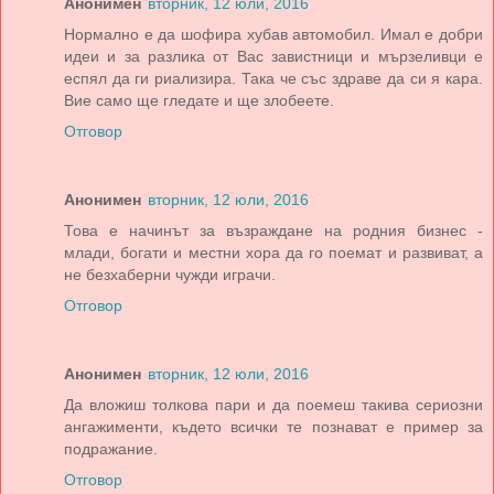
Анонимен
вторник, 12 юли, 2016
Нормално е да шофира хубав автомобил. Имал е добри
идеи и за разлика от Вас завистници и мързеливци е
еспял да ги риализира. Така че със здраве да си я кара.
Вие само ще гледате и ще злобеете.
Отговор
Анонимен
вторник, 12 юли, 2016
Това е начинът за възраждане на родния бизнес -
млади, богати и местни хора да го поемат и развиват, а
не безхаберни чужди играчи.
Отговор
Анонимен
вторник, 12 юли, 2016
Да вложиш толкова пари и да поемеш такива сериозни
ангажименти, където всички те познават е пример за
подражание.
Отговор