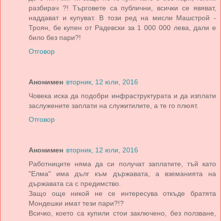
разбирач ?! Търговете са публични, всички се явяват,
наддават и купуват. В този ред на мисли Машстрой -
Троян, бе купен от Радевски за 1 000 000 лева, дали е
било без пари?!
Отговор
Анонимен
вторник, 12 юли, 2016
Човека иска да подобри инфраструктурата и да изплати
заслужените заплати на служитилите, а те го плюят.
Отговор
Анонимен
вторник, 12 юли, 2016
Работниците няма да си получат заплатите, тъй като
"Елма" има дълг към държавата, а вземанията на
държавата са с предимство.
Защо още никой не се интересува откъде братята
Мондешки имат тези пари?!?
Всичко, което са купили стои заключено, без ползване,