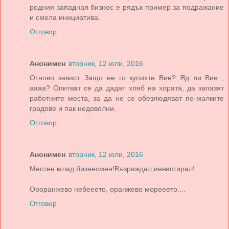
родния западнал бизнес е рядък пример за подражание
и смела инициатива.
Отговор
Анонимен
вторник, 12 юли, 2016
Отново завист. Защо не го купихте Вие? Яд ли Вие ,
аааа? Опитват се да дадат хляб на хората, да запазят
работните места, за да не се обезлюдяват по-малките
градове и пак недоволни.
Отговор
Анонимен
вторник, 12 юли, 2016
Местен млад бизнесмен!Възраждал,инвестирал!
Оооранжево небееето, оранжево морееето....
Отговор