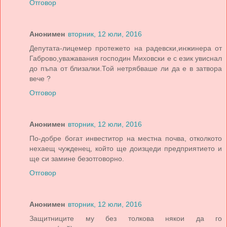
Отговор
Анонимен
вторник, 12 юли, 2016
Депутата-лицемер протежето на радевски,инжинера от
Габрово,уважавания господин Миховски е с език увиснал
до пъпа от близалки.Той нетрябваше ли да е в затвора
вече ?
Отговор
Анонимен
вторник, 12 юли, 2016
По-добре богат инвеститор на местна почва, отколкото
нехаещ чужденец, който ще доизцеди предприятието и
ще си замине безотговорно.
Отговор
Анонимен
вторник, 12 юли, 2016
Защитниците му без толкова някои да го