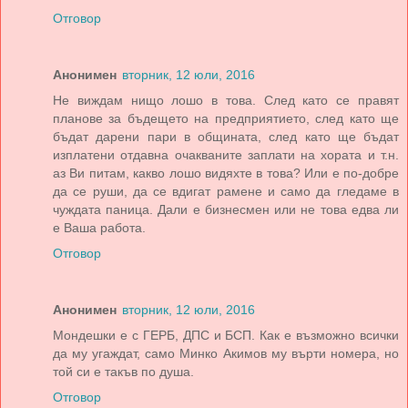
Отговор
Анонимен
вторник, 12 юли, 2016
Не виждам нищо лошо в това. След като се правят
планове за бъдещето на предприятието, след като ще
бъдат дарени пари в общината, след като ще бъдат
изплатени отдавна очакваните заплати на хората и т.н.
аз Ви питам, какво лошо видяхте в това? Или е по-добре
да се руши, да се вдигат рамене и само да гледаме в
чуждата паница. Дали е бизнесмен или не това едва ли
е Ваша работа.
Отговор
Анонимен
вторник, 12 юли, 2016
Мондешки е с ГЕРБ, ДПС и БСП. Как е възможно всички
да му угаждат, само Минко Акимов му върти номера, но
той си е такъв по душа.
Отговор