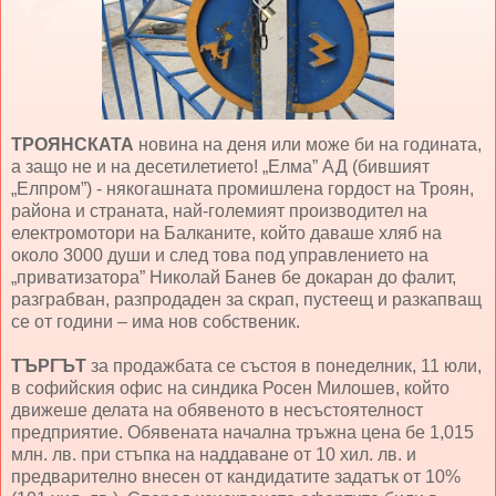
ТРОЯНСКАТА
новина на деня или може би на годината,
а защо не и на десетилетието! „Елма” АД (бившият
„Елпром”) - някогашната промишлена гордост на Троян,
района и страната, най-големият производител на
електромотори на Балканите, който даваше хляб на
около 3000 души и след това под управлението на
„приватизатора” Николай Банев бе докаран до фалит,
разграбван, разпродаден за скрап, пустеещ и разкапващ
се от години – има нов собственик.
ТЪРГЪТ
за продажбата се състоя в понеделник, 11 юли,
в софийския офис на синдика Росен Милошев, който
движеше делата на обявеното в несъстоятелност
предприятие. Обявената начална тръжна цена бе 1,015
млн. лв. при стъпка на наддаване от 10 хил. лв. и
предварително внесен от кандидатите задатък от 10%