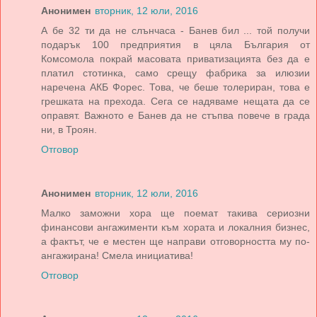
Анонимен
вторник, 12 юли, 2016
А бе 32 ти да не слънчаса - Банев бил ... той получи
подарък 100 предприятия в цяла България от
Комсомола покрай масовата приватизацията без да е
платил стотинка, само срещу фабрика за илюзии
наречена АКБ Форес. Това, че беше толериран, това е
грешката на прехода. Сега се надяваме нещата да се
оправят. Важното е Банев да не стъпва повече в града
ни, в Троян.
Отговор
Анонимен
вторник, 12 юли, 2016
Малко заможни хора ще поемат такива сериозни
финансови ангажименти към хората и локалния бизнес,
а фактът, че е местен ще направи отговорността му по-
ангажирана! Смела инициатива!
Отговор