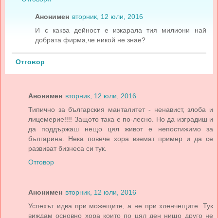
Анонимен
вторник, 12 юли, 2016
И с каква дейност е изкарала тия милиони най
добрата фирма,че никой не знае?
Отговор
Анонимен
вторник, 12 юли, 2016
Типично за българския манталитет - ненавист, злоба и
лицемерие!!!! Защото така е по-лесно. Но да изградиш и
да поддържаш нещо цял живот е непостижимо за
българина. Нека повече хора вземат пример и да се
развиват бизнеса си тук.
Отговор
Анонимен
вторник, 12 юли, 2016
Успехът идва при можещите, а не при хленчещите. Тук
виждам основно хора които по цял ден нищо друго не