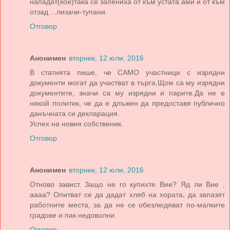
нападат(кой)така се запениха от към устата ами и от към
отзад ...лизачи-тупани.
Отговор
Анонимен
вторник, 12 юли, 2016
В статията пише, че САМО участници с изрядни
документи могат да участват в търга.Щом са му изрядни
документите, значи са му изрядни и парите.Да не е
някой политик, че да е длъжен да предоставя публично
данъчната си декларация.
Успех на новия собственик.
Отговор
Анонимен
вторник, 12 юли, 2016
Отново завист. Защо не го купихте Вие? Яд ли Вие ,
аааа? Опитват се да дадат хляб на хората, да запазят
работните места, за да не се обезлюдяват по-малките
градове и пак недоволни.
Отговор