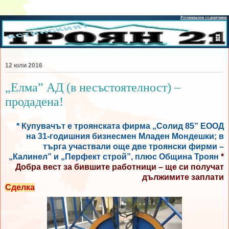
12 юли 2016
„Елма” АД (в несъстоятелност) –
продадена!
* Купувачът е троянската фирма „Солид 85” ЕООД
на 31-годишния бизнесмен Младен Мондешки; в
търга участвали още две троянски фирми –
„Калинел” и „Перфект строй”, плюс Община Троян
*
Добра вест за бившите работници – ще си получат
дължимите заплати
Сделка