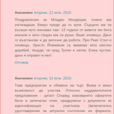
Анонимен
вторник, 12 юли, 2016
Поздравления за Младен Мондешки, помня как
изглеждаше Хемус преди да го купи. Сърцето ми се
късаше като минавах там. 12 години от живота ми бяха
минали и като гледах как се руши, беше зловещо. Дано
го възстанови и да започне да работи. При Рико Стил е
зловещо, Христо Йовчевски се вживява като местен
дирибей, твърди, че град Троян е негов. Елма пустее,
дано я оправят и нея!
Отговор
Анонимен
вторник, 12 юли, 2016
Това предприятие е обявено на търг. Всеки е имал
възможност да участва. Относно наддавателните
предложения - цитат/ Според изискването офертите
били в запечатан плик, придружени с документи за
идентификация на участника (включително
удостоверение за актуално състояние на фирмата,