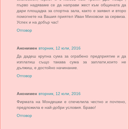
първо надяваме се да направи жест към общината да
дари площадка за спортна зала, както е заявил и второ
помогнете на Вашия приятел Иван Миховски за сервиза.
Успех и на добър час!
Отговор
Анонимен
вторник, 12 юли, 2016
Да дадеш крупна сума за ограбено предприятие и да
изплатиш също такава сума за заплати,които не
дължиш, е достойно начинание.
Отговор
Анонимен
вторник, 12 юли, 2016
Фирмата на Мондешки е спечелила честно и почтено,
предложила е най-добри условия. Браво!
Отговор