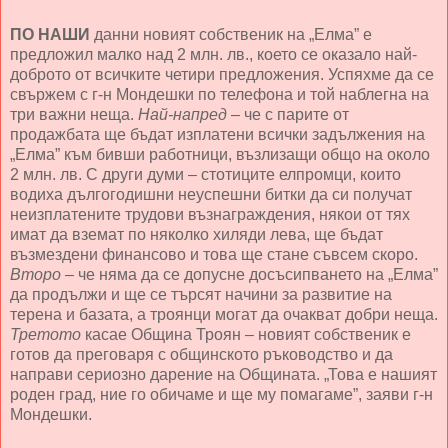
ПО НАШИ
данни новият собственик на „Елма” е
предложил малко над 2 млн. лв., което се оказало най-
доброто от всичките четири предложения. Успяхме да се
свържем с г-н Мондешки по телефона и той наблегна на
три важни неща.
Най-напред
– че с парите от
продажбата ще бъдат изплатени всички задължения на
„Елма” към бивши работници, възлизащи общо на около
2 млн. лв. С други думи – стотиците елпромци, които
водиха дългогодишни неуспешни битки да си получат
неизплатените трудови възнаграждения, някои от тях
имат да вземат по няколко хиляди лева, ще бъдат
възмездени финансово и това ще стане съвсем скоро.
Второ
– че няма да се допусне досъсипването на „Елма”
да продължи и ще се търсят начини за развитие на
терена и базата, а троянци могат да очакват добри неща.
Третото
касае Община Троян – новият собственик е
готов да преговаря с общинското ръководство и да
направи сериозно дарение на Общината. „Това е нашият
роден град, ние го обичаме и ще му помагаме”, заяви г-н
Мондешки.