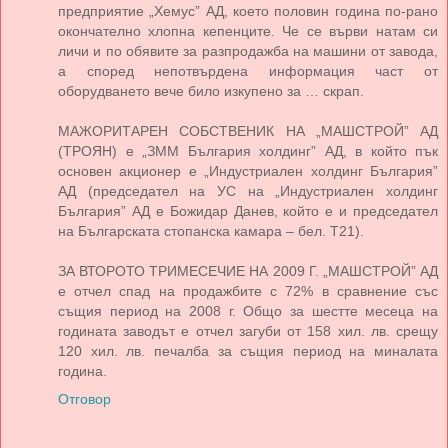
предприятие „Хемус” АД, което половин година по-рано
окончателно хлопна кепенците. Че се върви натам си
личи и по обявите за разпродажба на машини от завода,
а според непотвърдена информация част от
оборудването вече било изкупено за … скрап.
МАЖОРИТАРЕН СОБСТВЕНИК НА „МАШСТРОЙ” АД
(ТРОЯН) е „ЗММ България холдинг” АД, в който пък
основен акционер е „Индустриален холдинг България”
АД (председател на УС на „Индустриален холдинг
България” АД е Божидар Данев, който е и председател
на Българската стопанска камара – бел. Т21).
ЗА ВТОРОТО ТРИМЕСЕЧИЕ НА 2009 Г. „МАШСТРОЙ” АД
е отчел спад на продажбите с 72% в сравнение със
същия период на 2008 г. Общо за шестте месеца на
годината заводът е отчел загуби от 158 хил. лв. срещу
120 хил. лв. печалба за същия период на миналата
година.
Отговор