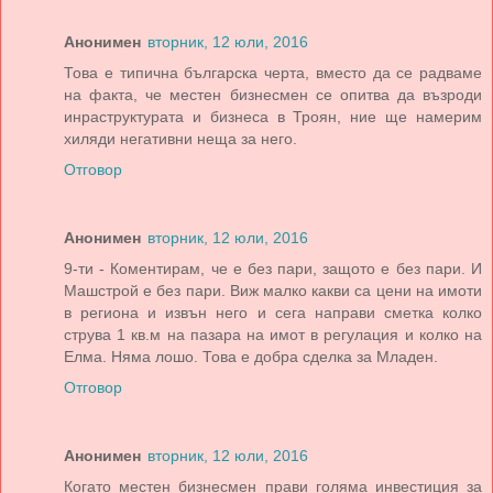
Анонимен
вторник, 12 юли, 2016
Това е типична българска черта, вместо да се радваме
на факта, че местен бизнесмен се опитва да възроди
инраструктурата и бизнеса в Троян, ние ще намерим
хиляди негативни неща за него.
Отговор
Анонимен
вторник, 12 юли, 2016
9-ти - Коментирам, че е без пари, защото е без пари. И
Машстрой е без пари. Виж малко какви са цени на имоти
в региона и извън него и сега направи сметка колко
струва 1 кв.м на пазара на имот в регулация и колко на
Елма. Няма лошо. Това е добра сделка за Младен.
Отговор
Анонимен
вторник, 12 юли, 2016
Когато местен бизнесмен прави голяма инвестиция за