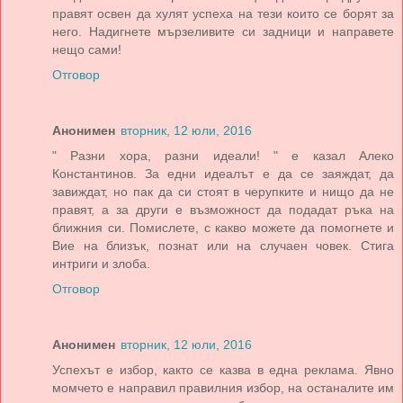
правят освен да хулят успеха на тези които се борят за
него. Надигнете мързеливите си задници и направете
нещо сами!
Отговор
Анонимен
вторник, 12 юли, 2016
" Разни хора, разни идеали! " е казал Алеко
Константинов. За едни идеалът е да се заяждат, да
завиждат, но пак да си стоят в черупките и нищо да не
правят, а за други е възможност да подадат ръка на
ближния си. Помислете, с какво можете да помогнете и
Вие на близък, познат или на случаен човек. Стига
интриги и злоба.
Отговор
Анонимен
вторник, 12 юли, 2016
Успехът е избор, както се казва в една реклама. Явно
момчето е направил правилния избор, на останалите им