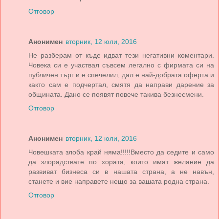
Отговор
Анонимен
вторник, 12 юли, 2016
Не разберам от къде идват тези негативни коментари.
Човека си е участвал съвсем легално с фирмата си на
публичен търг и е спечелил, дал е най-добрата оферта и
както сам е подчертал, смятя да направи дарение за
общината. Дано се появят повече такива безнесмени.
Отговор
Анонимен
вторник, 12 юли, 2016
Човешката злоба край няма!!!!!Вместо да седите и само
да злорадствате по хората, които имат желание да
развиват бизнеса си в нашата страна, а не навън,
станете и вие направете нещо за вашата родна страна.
Отговор