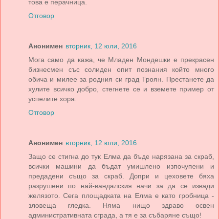
това е перачница.
Отговор
Анонимен
вторник, 12 юли, 2016
Мога само да кажа, че Младен Мондешки е прекрасен
бизнесмен със солиден опит познания който много
обича и милее за родния си град Троян. Престанете да
хулите всичко добро, стегнете се и вземете пример от
успелите хора.
Отговор
Анонимен
вторник, 12 юли, 2016
Защо се стигна до тук Елма да бъде нарязана за скраб,
всички машини да бъдат умишлено изпочупени и
предадени също за скраб. Допри и цеховете бяха
разрушени по най-вандалския начи за да се извади
желязото. Сега площадката на Елма е като гробница -
зловеща гледка. Няма нищо здраво освен
административната сграда, а тя е за събаряне също!