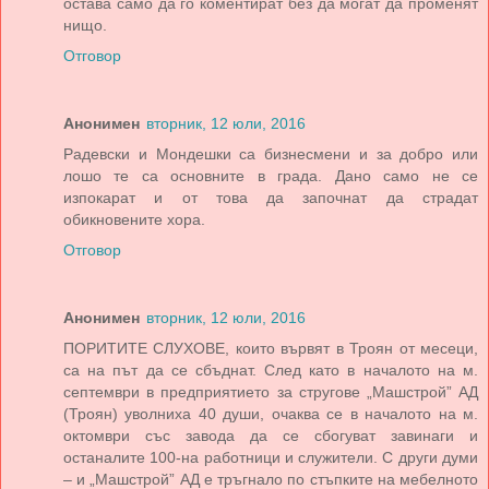
остава само да го коментират без да могат да променят
нищо.
Отговор
Анонимен
вторник, 12 юли, 2016
Радевски и Мондешки са бизнесмени и за добро или
лошо те са основните в града. Дано само не се
изпокарат и от това да започнат да страдат
обикновените хора.
Отговор
Анонимен
вторник, 12 юли, 2016
ПОРИТИТЕ СЛУХОВЕ, които вървят в Троян от месеци,
са на път да се сбъднат. След като в началото на м.
септември в предприятието за стругове „Машстрой” АД
(Троян) уволниха 40 души, очаква се в началото на м.
октомври със завода да се сбогуват завинаги и
останалите 100-на работници и служители. С други думи
– и „Машстрой” АД е тръгнало по стъпките на мебелното