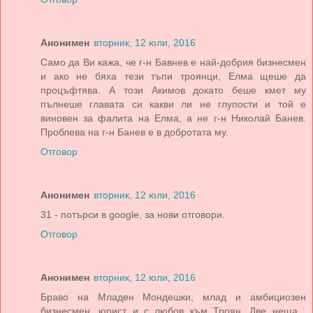
Анонимен
вторник, 12 юли, 2016
Само да Ви кажа, че г-н Бавнев е най-добрия бизнесмен
и ако не бяха тези тъпи троянци, Елма щеше да
процъфтява. А този Акимов докато беше кмет му
пълнеше главата си какви ли не глупости и той е
виновен за фалита на Елма, а не г-н Николай Банев.
Проблева на г-н Банев е в добротата му.
Отговор
Анонимен
вторник, 12 юли, 2016
31 - потърси в google, за нови отговори.
Отговор
Анонимен
вторник, 12 юли, 2016
Браво на Младен Мондешки, млад и амбициозен
бизнесмен, юрист и с любов към Троян. Две неща ,