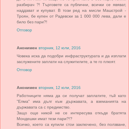
разбирач ?! Търговете са публични, всички се явяват,
наддават и купуват. В този ред на мисли Машстрой -
Троян, бе купен от Радевски за 1 000 000 лева, дали е
било без пари?!
Отговор
Анонимен
вторник, 12 юли, 2016
Човека иска да подобри инфраструктурата и да изплати
заслужените заплати на служитилите, а те го плюят.
Отговор
Анонимен
вторник, 12 юли, 2016
Работниците няма да си получат заплатите, тъй като
"Елма" има дълг към държавата, а вземанията на
държавата са с предимство.
Защо още никой не се интересува откъде братята
Мондешки имат тези пари?!?
Всичко, което са купили стои заключено, без ползване,