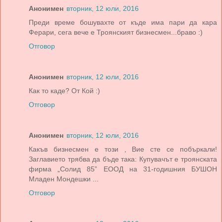
Анонимен
вторник, 12 юли, 2016
Преди време бошувахте от къде има пари да кара
Ферари, сега вече е Троянският бизнесмен...браво :)
Отговор
Анонимен
вторник, 12 юли, 2016
Как то каде? От Кой :)
Отговор
Анонимен
вторник, 12 юли, 2016
Какъв бизнесмен е този , Вие сте се побъркали!
Заглавието трябва да бъде така: Купувачът е троянската
фирма „Солид 85” ЕООД на 31-годишния БУШОН
Младен Мондешки ...
Отговор