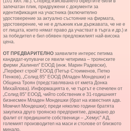
(101 хил. лв.). Според изискването офертите били в
запечатан плик, придружени с документи за
идентификация на участника (включително
удостоверение за актуално състояние на фирмата,
удостоверение, че не е длъжник към държавата, че не е
от лицата, които нямат право да участват в търга и др.) и
за победител е бил обявен предложилият най-висока
цена.
ОТ ПРЕДВАРИТЕЛНО
заявилите интерес петима
кандидат-купувачи се явили четирима – троянските
фирми „Калинел” ЕООД (инж. Марин Радевски),
„Перфект строй” ЕООД (Петър Стоименов, Петко
Пенков), „Солид 85” ЕООД (Младен Мондешки) и
Община Троян (представлявана от кмета Донка
Михайлова). Информацията е, че търгът е спечелен от
„Солид 85” ЕООД, чийто собственик е 31-годишният
бизнесмен Младен Мондешки (брат на известния адв.
Момчил Мондешки); преди няколко години братята
закупиха друго троянско предприятие, докарано до
фалит от предишните собственици – „Хемус” АД,
големият производител на маси и столове от близкото
минало.