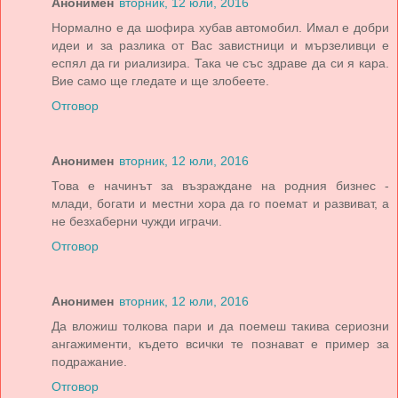
Анонимен
вторник, 12 юли, 2016
Нормално е да шофира хубав автомобил. Имал е добри
идеи и за разлика от Вас завистници и мързеливци е
еспял да ги риализира. Така че със здраве да си я кара.
Вие само ще гледате и ще злобеете.
Отговор
Анонимен
вторник, 12 юли, 2016
Това е начинът за възраждане на родния бизнес -
млади, богати и местни хора да го поемат и развиват, а
не безхаберни чужди играчи.
Отговор
Анонимен
вторник, 12 юли, 2016
Да вложиш толкова пари и да поемеш такива сериозни
ангажименти, където всички те познават е пример за
подражание.
Отговор