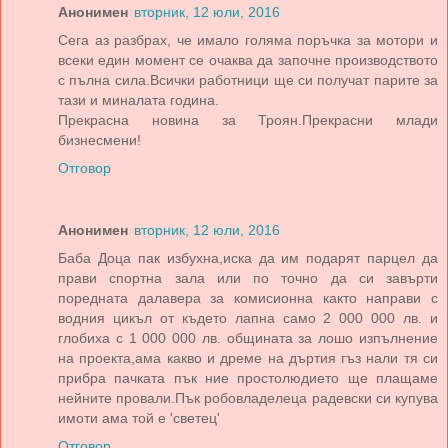
Анонимен
вторник, 12 юли, 2016
Сега аз разбрах, че имало голяма поръчка за мотори и
всеки един момент се очаква да започне производството
с пълна сила.Всички работници ще си получат парите за
тази и миналата година.
Прекрасна новина за Троян.Прекрасни млади
бизнесмени!
Отговор
Анонимен
вторник, 12 юли, 2016
Баба Доца пак избухна,иска да им подарят парцел да
прави спортна зала или по точно да си завърти
поредната далавера за комисионна както направи с
водния цикъл от където лапна само 2 000 000 лв. и
глобиха с 1 000 000 лв. общината за лошо изпълнение
на проекта,ама какво и дреме на дъртия гъз нали тя си
прибра пачката пък ние простолюдието ще плащаме
нейните провали.Пък робовладелеца радевски си купува
имоти ама той е 'светец'
Отговор