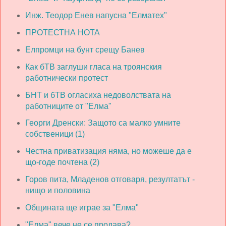
Инж. Теодор Енев напусна "Елматех"
ПРОТЕСТНА НОТА
Елпромци на бунт срещу Банев
Как бТВ заглуши гласа на троянския
работнически протест
БНТ и бТВ огласиха недоволствата на
работниците от "Елма"
Георги Дренски: Защото са малко умните
собственици (1)
Честна приватизация няма, но можеше да е
що-годе почтена (2)
Горов пита, Младенов отговаря, резултатът -
нищо и половина
Общината ще играе за "Елма"
"Елма" вече не се продава?