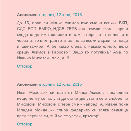
Анонимен
вторник, 12 юли, 2016
До 15, прав си Минко Акимов пък смени всички БКП,
СДС, БСП, ВМРО, НДСВ, ГЕРБ и на всички се мазнюри и
кледа къде има килипир и там се вре, а е долен и в
червата, то цял град го знае, но за всеки държи по нещо
и шантажира. А бе какво става с наказателното дело
срещу Акимов в Габрово? Защо го потулиха? Ама по
Иванчо Миховски плю, а !!!
Отговор
Анонимен
вторник, 12 юли, 2016
Иван Миховски си пати от Минко Акимов, последния
нещо не му се получи да стане депутат и сега злобее по
Миховски. Миховски с тебе сме - напред! А, Иване поне
Младен Мондешки спира ферарито си всяка седмица
пред сервиза ти, тъй че се уреди, връзкар!
Отговор