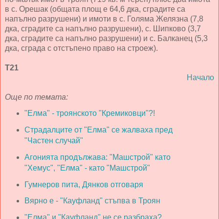
в с. Орешак (общата площ е 64,6 дка, сградите са
напълно разрушени) и имоти в с. Голяма Желязна (7,8
дка, сградите са напълно разрушени), с. Шипково (3,7
дка, сградите са напълно разрушени) и с. Балканец (5,3
дка, сграда с отстъпено право на строеж).
Т21
Начало
Още по темата:
"Елма" - троянското "Кремиковци"?!
Страдалците от "Елма" се жалваха пред
"Частен случай"
Агонията продължава: "Машстрой" като
"Хемус", "Елма" - като "Машстрой"
Гумнеров пита, Дянков отговаря
Вярно е - "Кауфланд" стъпва в Троян
"Елма" и "Кауфланд" не се разбраха?