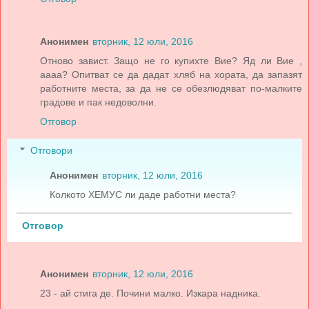
Анонимен
вторник, 12 юли, 2016
Отново завист. Защо не го купихте Вие? Яд ли Вие ,
аааа? Опитват се да дадат хляб на хората, да запазят
работните места, за да не се обезлюдяват по-малките
градове и пак недоволни.
Отговор
Отговори
Анонимен
вторник, 12 юли, 2016
Колкото ХЕМУС ли даде работни места?
Отговор
Анонимен
вторник, 12 юли, 2016
23 - ай стига де. Почини малко. Изкара надника.