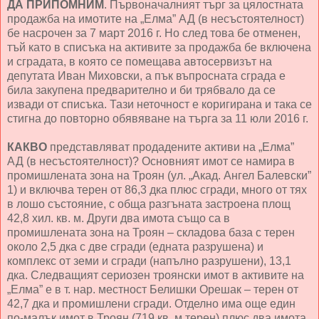
ДА ПРИПОМНИМ
. Първоначалният търг за цялостната
продажба на имотите на „Елма” АД (в несъстоятелност)
бе насрочен за 7 март 2016 г. Но след това бе отменен,
тъй като в списъка на активите за продажба бе включена
и сградата, в която се помещава автосервизът на
депутата Иван Миховски, а пък въпросната сграда е
била закупена предварително и би трябвало да се
извади от списъка. Тази неточност е коригирана и така се
стигна до повторно обявяване на търга за 11 юли 2016 г.
КАКВО
представляват продадените активи на „Елма”
АД (в несъстоятелност)? Основният имот се намира в
промишлената зона на Троян (ул. „Акад. Ангел Балевски”
1) и включва терен от 86,3 дка плюс сгради, много от тях
в лошо състояние, с обща разгъната застроена площ
42,8 хил. кв. м. Други два имота също са в
промишлената зона на Троян – складова база с терен
около 2,5 дка с две сгради (едната разрушена) и
комплекс от земи и сгради (напълно разрушени), 13,1
дка. Следващият сериозен троянски имот в активите на
„Елма” е в т. нар. местност Белишки Орешак – терен от
42,7 дка и промишлени сгради. Отделно има още един
по-малък имот в Троян (719 кв. м терен) плюс два имота