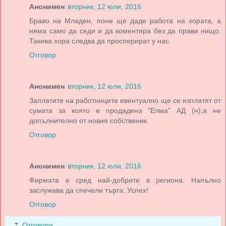
Анонимен
вторник, 12 юли, 2016
Браво на Младен, поне ще даде работа на хората, а
няма само да седи и да коментира без да прави нищо.
Такива хора следва да просперират у нас.
Отговор
Анонимен
вторник, 12 юли, 2016
Заплатите на работниците евентуално ще се изплатят от
сумата за която е продадена "Елма" АД (н),а не
допълнително от новия собственик.
Отговор
Анонимен
вторник, 12 юли, 2016
Фирмата е сред най-добрите в региона. Напълно
заслужава да спечели търга. Успех!
Отговор
Отговори