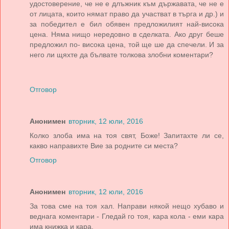
удостоверение, че не е длъжник към държавата, че не е
от лицата, които нямат право да участват в търга и др.) и
за победител е бил обявен предложилият най-висока
цена. Няма нищо нередовно в сделката. Ако друг беше
предложил по- висока цена, той ще ше да спечели. И за
него ли щяхте да бълвате толкова злобни коментари?
Отговор
Анонимен
вторник, 12 юли, 2016
Колко злоба има на тоя свят, Боже! Запитахте ли се,
какво направихте Вие за родните си места?
Отговор
Анонимен
вторник, 12 юли, 2016
За това сме на тоя хал. Направи някой нещо хубаво и
веднага коментари - Гледай го тоя, кара кола - еми кара
има книжка и кара.