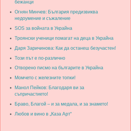
бежанци
Огнян Минчев: България предизвиква
недоумение и съжаление
SOS за войната в Украйна
Троянски ученици помагат на деца в Украйна
Даря Заричинова: Как да останеш безучастен!
Този път е по-различно
Отворено писмо на българите в Украйна
Момчето с железните топки!
Манол Пейков: Благодаря ви за
съпричастието!
Браво, Благой – и за медала, и за знамето!
Любов и вино в „Каза Арт“