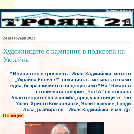
24 февруари 2023
Художниците с кампания в подкрепа на
Украйна
* Инициатор е троянецът Иван Хаджийски, мотото
„Украйна Forever!“; позицията – истината е само
една, безразличието е недопустимо * На 16 март в
столичната галерия „Port A“ се открива
благотворителна изложба, сред участниците: Тео
Ушев, Христо Комарницки, Ясен Гюзелев, Греди
Асса, разбира се – Иван Хаджийски, и мн. др.
Позиция