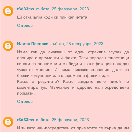
r3d33ms
събота, 25 февруари, 2023
Ей откачалка,ходи си пий хапчетата
Отговор
Илиян Пеевски
събота, 25 февруари, 2023
Няма как да очакваш от един страхлив глупак да
опонира с аргументи и факти. Тази порода нещастници
винаги са анонимни и с обиди и квалификации нападат
чуждото мнение. И няма никакво значение дали са
бивши комуноиди или съвременни фашизоиди.
Какъв е резултата? Както виждате вече никой не
коментира тук. Мълчание и царство на посредствени
примати.
Отговор
r3d33ms
събота, 25 февруари, 2023
И ти като най-посредствен от приматите се върна да им