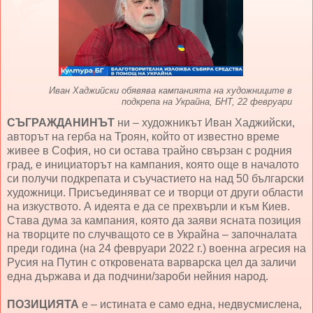
Иван Хаджийски обявява кампанията на художниците в
подкрепа на Украйна, БНТ, 22 февруари
СЪГРАЖДАНИНЪТ
ни – художникът Иван Хаджийски,
авторът на герба на Троян, който от известно време
живее в София, но си остава трайно свързан с родния
град, е инициаторът на кампания, която още в началото
си получи подкрепата и съучастието на над 50 български
художници. Присъединяват се и творци от други области
на изкуството. А идеята е да се прехвърли и към Киев.
Става дума за кампания, която да заяви ясната позиция
на творците по случващото се в Украйна – започналата
преди година (на 24 февруари 2022 г.) военна агресия на
Русия на Путин с откровената варварска цел да заличи
една държава и да подчини/зароби нейния народ.
ПОЗИЦИЯТА
е – истината е само една, недвусмислена,