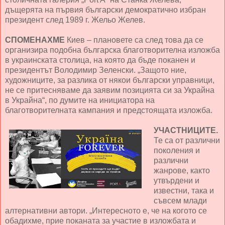
дъщерята на първия български демократично избран
президент след 1989 г. Жельо Желев.
СПОМЕНАХМЕ
Киев – плановете са след това да се
организира подобна българска благотворителна изложба
в украинската столица, на която да бъде поканен и
президентът Володимир Зеленски. „Защото ние,
художниците, за разлика от някои български управници,
не се притесняваме да заявим позицията си за Украйна
в Украйна“, по думите на инициатора на
благотворителната кампания и предстоящата изложба.
УЧАСТНИЦИТЕ.
Те са от различни
поколения и
различни
жанрове, както
утвърдени и
известни, така и
съвсем млади
алтернативни автори. „Интересното е, че на когото се
обадихме, прие поканата за участие в изложбата и