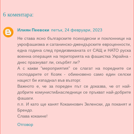
6 коментара:
Илиян Пеевски
петък, 24 февруари, 2023
Не става ясно българските психодесни и поклонници на
укрофашизма и сатанинско-джендърските евроценности,
една година след предизвиканата от САЩ и НАТО руска
военна операция на територията на фашистка Украйна -
днес празнуват ли, скърбят ли?
А с какви "мероприятия" се слагат на поредните си
господарите от Козяк - обикновено само един селски
нацист би изпаднал във възторг.
Важното е, че за пореден път се доказва, че от най-
добрите комунисти&наследници се пръкват най-добрите
фашаги.
п.п. И като ще канят Кокаинович Зеленски, да поканят и
Брендо.
Слава кокаине!
Отговор