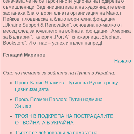
означава, че не се търси институционална подкрепа от
съмишленици. Зад инициативата на художниците вече
застанаха благотворителната организация на Манол
Пейков, пловдивската благотворителна фондация
„Ukraine Support & Renovation“, основана по-малко от
месец след започването на войната, фондация „Америка
за България“, галерия „Port A“, книжарница „Elephant
Bookstore“. И от нас – успех и пълен напред!
Генадий Маринов
Начало
Още по темата за войната на Путин в Украйна:
Проф. Калин Янакиев: Путинова Русия срещу
цивилизацията
Проф. Пламен Павлов: Путин надмина
Хитлер
ТРОЯН В ПОДКРЕПА НА ПОСТРАДАЛИТЕ
ОТ ВОЙНАТА В УКРАЙНА
Търсят се доброволци да помагат на