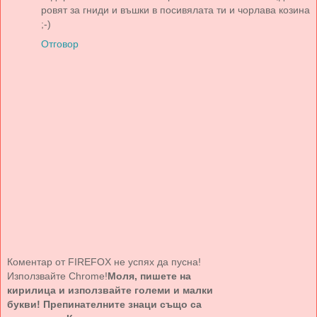
ровят за гниди и въшки в посивялата ти и чорлава козина
;-)
Отговор
Коментар от FIREFOX не успях да пусна!
Използвайте Chrome!
Моля, пишете на
кирилица и използвайте големи и малки
букви! Препинателните знаци също са