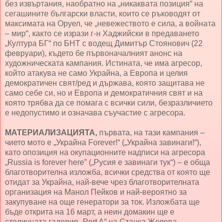
без извъртания, наобратно на „никаквата позиция“ на
сегашините български власти, които се ръководят от
максимата на Оруел, че „невежеството е сила, а войната
– мир“, както се изрази г-н Хаджийски в предаването
„Култура БГ“ по БНТ с водещ Димитър Стоянович (22
февруари), където бе първоначалният анонс на
художническата кампания. Истината, че има агресор,
който атакува не само Украйна, а Европа и целия
демократичен свят/ред и държава, която защитава не
само себе си, но и Европа и демократичния свят и на
която трябва да се помага с всички сили, безразличието
е недопустимо и означава съучастие с агресора.
МАТЕРИАЛИЗАЦИЯТА,
първата, на тази кампания –
чието мото е „Украйна Forever!“ („Украйна завинаги!“),
като опозиция на окупационните надписи на агресора
„Russia is forever here” („Русия е завинаги тук“) – е обща
благотворителна изложба, всички средства от която ще
отидат за Украйна, най-вече чрез благотворителната
организация на Манол Пейков и най-вероятно за
закупуване на още генератори за ток. Изложбата ще
бъде открита на 16 март, а неин домакин ще е
столичната галерия „Port A“ на Станка Желева,