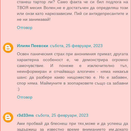
станеш тартор ли? Само факта че си бил подлога на
ТВОЯ месия Волен,не е достатъчен да определяш този
или онзи като наркозависим. Пий си антидепресантите и
не ни занимавай!
Отговор
Илиян Пеевски
събота, 25 февруари, 2023
Освен паническия страх при анонимния примат, другата
характерна особеност е, че демонстрира огромно
самочувствие. И понеже е изключително тъп,
неинформиран и отчайващо алогичен - няма никакъв
шанс да разбере какво нищожество е. Но е забавен,
спор няма. Маймуните в зоопарковете също са забавни
:)
Отговор
r3d33ms
събота, 25 февруари, 2023
Ами пробвай да блеснеш при тях,може и да успееш да
задържиш за известно време вниманието им,докато