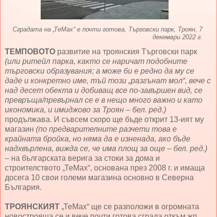
Сградата на „ТеМах“ е почти готова, Търговски парк, Троян, 7
декември 2022 г.
ТЕМПОВОТО
развитие на троянския Търговски парк
(или ритейл парка, както се наричат подобните
търговски образувания; а може би е редно да му се
даде и конкретно име, тъй този „разгънат мол“, вече с
над десет обекта и добиващ все по-завършен вид, се
превръща/превърнал се е в нещо много важно и като
икономика, и имиджово за Троян – бел. ред.)
продължава. И съвсем скоро ще бъде открит 13-ият му
магазин
(по предварителните разчети това е
крайната бройка, но няма да е изненада, ако бъде
надхвърлена, вижда се, че има площ за още – бел. ред.)
– на българската верига за стоки за дома и
строителството „ТеМах“, основана през 2008 г. и имаща
досега 10 свои големи магазина основно в Северна
България.
ТРОЯНСКИЯТ
„ТеМах“ ще се разположи в огромната
новострояща се и вече почти готова сграда откъм жп