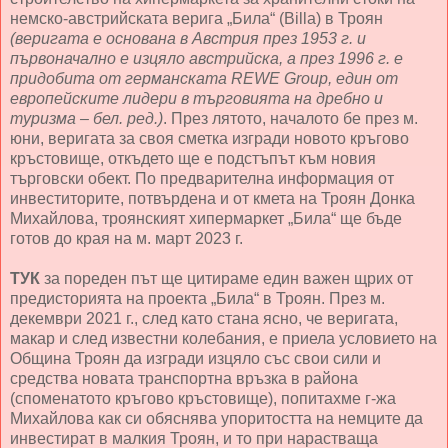
немско-австрийската верига „Била“ (Billa) в Троян
(веригата е основана в Австрия през 1953 г. и
първоначално е изцяло австрийска, а през 1996 г. е
придобита от германската REWE Group, един от
европейските лидери в търговията на дребно и
туризма – бел. ред.)
. През лятото, началото бе през м.
юни, веригата за своя сметка изгради новото кръгово
кръстовище, откъдето ще е подстъпът към новия
търговски обект. По предварителна информация от
инвеститорите, потвърдена и от кмета на Троян Донка
Михайлова, троянският хипермаркет „Била“ ще бъде
готов до края на м. март 2023 г.
ТУК
за пореден път ще цитираме един важен щрих от
предисторията на проекта „Била“ в Троян. През м.
декември 2021 г., след като стана ясно, че веригата,
макар и след известни колебания, е приела условието на
Община Троян да изгради изцяло със свои сили и
средства новата транспортна връзка в района
(споменатото кръгово кръстовище), попитахме г-жа
Михайлова как си обяснява упоритостта на немците да
инвестират в малкия Троян, и то при нарастваща