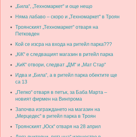
„Била“, „Техномаркет“ и още нещо
Няма лабаво – скоро и „Техномаркет“ в Троян
Троянският „Техномаркет“ отваря на
Петковден
Кой се изсра на входа на ритейл парка???
„КiК“ е следващият магазин в ритейл парка
„КиК“ отвори, следват „ДМ“ и „Мат Стар“
Идва и „Била“, а в ритейл парка обектите ще
са 13
„Пепко“ отваря в петък, за Баба Марта –
новият фирмен на Винпрома
Започва изграждането на магазин на
„Мерцедес“ в ритейл парка в Троян
Троянският „Юск“ отваря на 28 април
Допълнителни „петънца“ изящество в