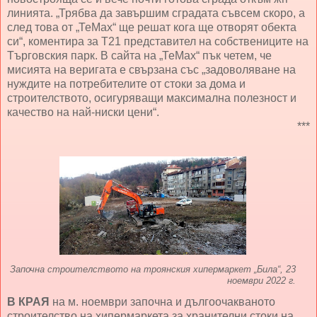
линията. „Трябва да завършим сградата съвсем скоро, а
след това от „ТеМах“ ще решат кога ще отворят обекта
си“, коментира за Т21 представител на собствениците на
Търговския парк. В сайта на „ТеМах“ пък четем, че
мисията на веригата е свързана със „задоволяване на
нуждите на потребителите от стоки за дома и
строителството, осигуряващи максимална полезност и
качество на най-ниски цени“.
***
Започна строителството на троянския хипермаркет „Била“, 23
ноември 2022 г.
В КРАЯ
на м. ноември започна и дългоочакваното
строителство на хипермаркета за хранителни стоки на