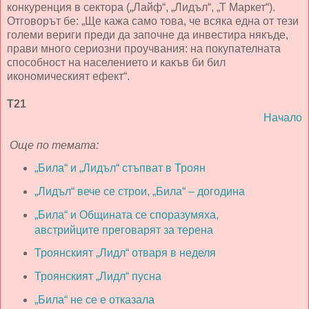
конкуренция в сектора („Лайф“, „Лидъл“, „Т Маркет“).
Отговорът бе: „Ще кажа само това, че всяка една от тези
големи вериги преди да започне да инвестира някъде,
прави много сериозни проучвания: на покупателната
способност на населението и какъв би бил
икономическият ефект“.
Т21
Начало
Още по темата:
„Била“ и „Лидъл“ стъпват в Троян
„Лидъл“ вече се строи, „Била“ – догодина
„Била“ и Общината се споразумяха,
австрийците преговарят за терена
Троянският „Лидл“ отваря в неделя
Троянският „Лидл“ пусна
„Била“ не се е отказала