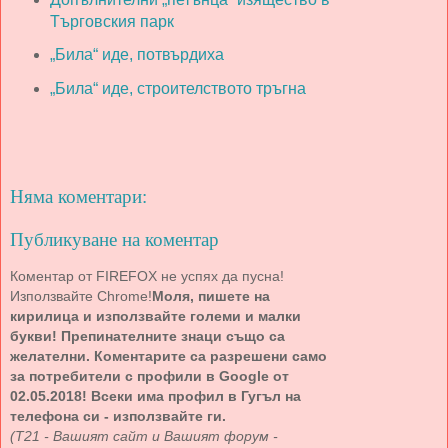
Търговския парк
„Била“ иде, потвърдиха
„Била“ иде, строителството тръгна
Няма коментари:
Публикуване на коментар
Коментар от FIREFOX не успях да пусна!
Използвайте Chrome!
Моля, пишете на
кирилица и използвайте големи и малки
букви! Препинателните знаци също са
желателни. Коментарите са разрешени само
за потребители с профили в Google от
02.05.2018! Всеки има профил в Гугъл на
телефона си - използвайте ги.
(Т21 - Вашият сайт и Вашият форум -