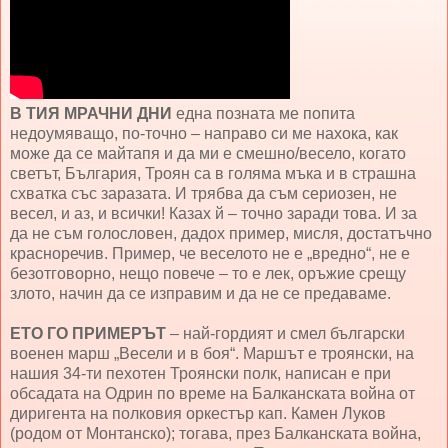
В ТИЯ МРАЧНИ ДНИ
една позната ме попита
недоумяващо, по-точно – направо си ме нахока, как
може да се майтапя и да ми е смешно/весело, когато
светът, България, Троян са в голяма мъка и в страшна
схватка със заразата. И трябва да съм сериозен, не
весел, и аз, и всички! Казах й – точно заради това. И за
да не съм голословен, дадох пример, мисля, достатъчно
красноречив. Пример, че веселото не е „вредно“, не е
безотговорно, нещо повече – то е лек, оръжие срещу
злото, начин да се изправим и да не се предаваме.
ЕТО ГО ПРИМЕРЪТ
– най-гордият и смел български
военен марш „Весели и в боя“. Маршът е троянски, на
нашия 34-ти пехотен Троянски полк, написан е при
обсадата на Одрин по време на Балканската война от
диригента на полковия оркестър кап. Камен Луков
(родом от Монтанско); тогава, през Балканската война,