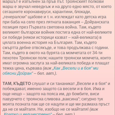
маршът е изпълнен за пръв път. Троянският полкови
марш е звучал неведнъж и на друго едно място, от което
сегашните коронавируси, карантини, блокади,
„генералски“ щабове и т. н. изглеждат като детска игра
при баба на село през лятната ваканция – Дойранската
позиция през Първата световна война. Там, където
великият български войник постига една от най-великите
си победи (някои историци казват – най-великата) в
цялата военна история на България. Там, където
смъртта дебне отвсякъде, и това продължава с години.
Там, където в окото на бурята са момчетата от 34-ти
пехотен Троянски полк; нашите троянски момчета, които
имат огромна заслуга за най-великата победа и плащат
тежка цена, кървава
(виж
„Как „Весели и в боя“ ми
обясни Дойран“
– бел. авт.)
.
ТАМ, КЪДЕТО
слушат и си тананикат „Весели и в боя“ и
побеждават, именно защото са весели и в боя. Има и
още нещо – защото на пояса им, до бомбите, виси
павурчето с троянска сливова „ваксина“; сигурно тук
моята позната пак ще се нацупи и ще ми размаха пръст
да не се майтапя. Не, изобщо не се майтапя!
(виж
„Кратко и величествено“
– бел. авт.)