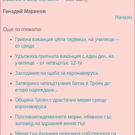
Генадий Маринов
Начало
Още по темата:
Грипна ваканция цяла седмица, на училище –
от сряда
Удължиха грипната ваканция с един ден, на
училище – от четвъртък, 12-ти
Заседание на щаба за коронавируса
Затвориха четвъртъчния битак в Троян до
второ нареждане...
Община Троян с драстични мерки срещу
коронавируса
Противоепидемичните мерки, обявени със
заповед на здравния министър
Министър Ананиев ревизира собствената си