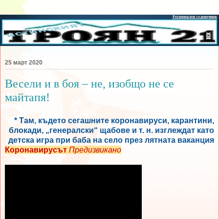
25 март 2020
Весели и в боя – не, изобщо не се
майтапя!
* Там, където сегашните коронавируси, карантини,
блокади, „генералски“ щабове и т. н. изглеждат като
детска игра при баба на село през лятната ваканция
Коронавирусът
Предизвикано