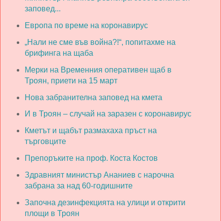
заповед...
Европа по време на коронавирус
„Нали не сме във война?!“, попитахме на
брифинга на щаба
Мерки на Временния оперативен щаб в
Троян, приети на 15 март
Нова забранителна заповед на кмета
И в Троян – случай на заразен с коронавирус
Кметът и щабът размахаха пръст на
търговците
Препоръките на проф. Коста Костов
Здравният министър Ананиев с нарочна
забрана за над 60-годишните
Започна дезинфекцията на улици и открити
площи в Троян