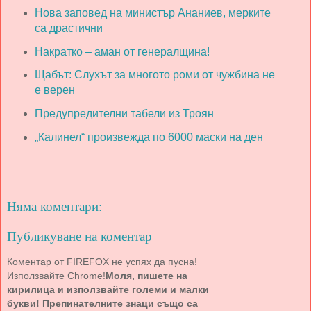
Нова заповед на министър Ананиев, мерките
са драстични
Накратко – аман от генералщина!
Щабът: Слухът за многото роми от чужбина не
е верен
Предупредителни табели из Троян
„Калинел“ произвежда по 6000 маски на ден
Няма коментари:
Публикуване на коментар
Коментар от FIREFOX не успях да пусна!
Използвайте Chrome!
Моля, пишете на
кирилица и използвайте големи и малки
букви! Препинателните знаци също са