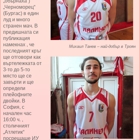
„обърнаха“)
„Черноморец“
(Бургас) в един
луд и много
странен мач. В
предишната си
публикация
намекнах , че
Михаил Танев – най-добър в Троян
последният кръг
ще отговори как
въртележката от
3-то до 5-то
място ще се
завърти и ще
определи
плейофните
двойки. В
София, с
начален час
16:00 ч. ,
столичният
„Атлетик“
посрещаше ИУ