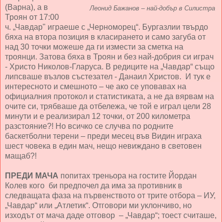
(Варна), а в
Леонид Бажанов – най-добър в Силистра
Троян от 17:00
ч. „Чавдар" играеше с „Черноморец“. Бургазлии твърдо
бяха на втора позиция в класирането и само загуба от
над 30 точки можеше да ги измести за сметка на
троянци. Затова бяха в Троян и без най-добрия си играч
- Христо Николов-Гларуса. В редиците на „Чавдар“ също
липсваше възлов състезател - Данаил Христов. И тук е
интересното и смешното – че ако се уповавах на
официалния протокол и статистиката, а не да вярвам на
очите си, трябваше да отбележа, че той е играл цели 28
минути и е реализирал 12 точки, от 200 километра
разстояние?! Но всичко се случва по родните
баскетболни терени – преди месец във Видин играха
шест човека в един мач, нещо невиждано в световен
мащаб?!
ПРЕДИ МАЧА
попитах треньора на гостите Йордан
Колев кого би предпочел да има за противник в
следващата фаза на първенството от трите отбора – ИУ,
„Чавдар“ или „Атлетик“. Отговори ми уклончиво, но
изходът от мача даде отговор – „Чавдар“; тоест считаше,