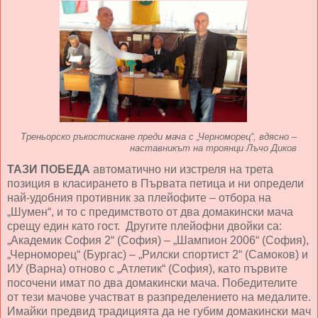
Треньорско ръкостискане преди мача
с „Черноморец“, вдясно –
наставникът на троянци Лъчо Диков
ТАЗИ ПОБЕДА
автоматично ни изстреля на трета
позиция в класирането в Първата петица и ни определи
най-удобния противник за плейофите – отбора на
„Шумен“, и то с предимството от два домакински мача
срещу един като гост. Другите плейофни двойки са:
„Академик София 2“ (София) – „Шампион 2006“ (София),
„Черноморец“ (Бургас) – „Рилски спортист 2“ (Самоков) и
ИУ (Варна) отново с „Атлетик“ (София), като първите
посочени имат по два домакински мача. Победителите
от тези мачове участват в разпределението на медалите.
Имайки предвид традицията да не губим домакински мач