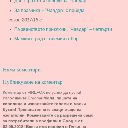
Две страхотни победи за "Чавдар"
За празника – "Чавдар" с победа
сезон 2017/18 г.
Първенството приключи, "Чавдар" – четвърти
Малкият град с големия отбор
Няма коментари:
Публикуване на коментар
Коментар от FIREFOX не успях да пусна!
Използвайте Chrome!
Моля, пишете на
кирилица и използвайте големи и малки
букви! Препинателните знаци също са
желателни. Коментарите са разрешени само
за потребители с профили в Google от
02.05.2018! Всеки има профил в Гугъл на