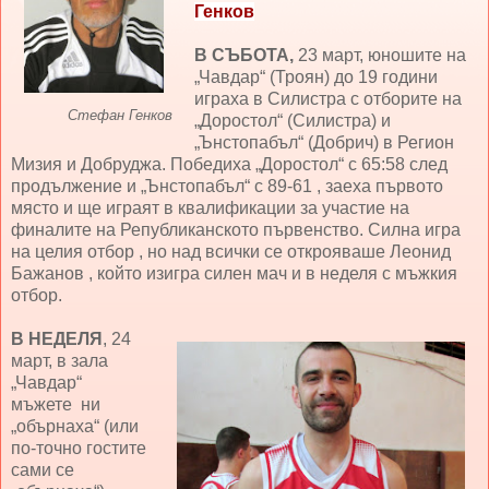
Генков
В СЪБОТА,
23 март, юношите на
„Чавдар“ (Троян) до 19 години
играха в Силистра с отборите на
Стефан Генков
„Доростол“ (Силистра) и
„Ънстопабъл“ (Добрич) в Регион
Мизия и Добруджа. Победиха „Доростол“ с 65:58 след
продължение и „Ънстопабъл“ с 89-61 , заеха първото
място и ще играят в квалификации за участие на
финалите на Републиканското първенство. Силна игра
на целия отбор , но над всички се открояваше Леонид
Бажанов , който изигра силен мач и в неделя с мъжкия
отбор.
В НЕДЕЛЯ
, 24
март, в зала
„Чавдар“
мъжете ни
„обърнаха“ (или
по-точно гостите
сами се