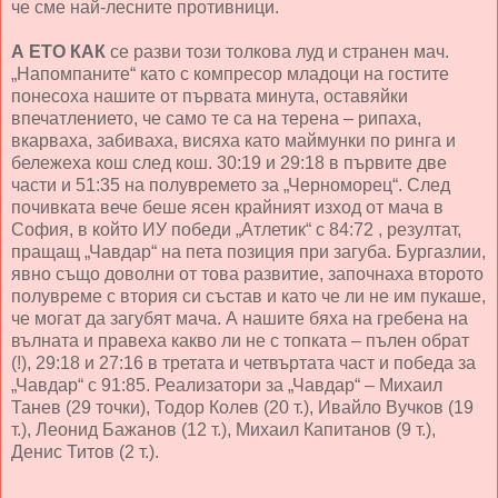
че сме най-лесните противници.
А ЕТО КАК
се разви този толкова луд и странен мач.
„Напомпаните“ като с компресор младоци на гостите
понесоха нашите от първата минута, оставяйки
впечатлението, че само те са на терена – рипаха,
вкарваха, забиваха, висяха като маймунки по ринга и
бележеха кош след кош. 30:19 и 29:18 в първите две
части и 51:35 на полувремето за „Черноморец“. След
почивката вече беше ясен крайният изход от мача в
София, в който ИУ победи „Атлетик“ с 84:72 , резултат,
пращащ „Чавдар“ на пета позиция при загуба. Бургазлии,
явно също доволни от това развитие, започнаха второто
полувреме с втория си състав и като че ли не им пукаше,
че могат да загубят мача. А нашите бяха на гребена на
вълната и правеха какво ли не с топката – пълен обрат
(!), 29:18 и 27:16 в третата и четвъртата част и победа за
„Чавдар“ с 91:85. Реализатори за „Чавдар“ – Михаил
Танев (29 точки), Тодор Колев (20 т.), Ивайло Вучков (19
т.), Леонид Бажанов (12 т.), Михаил Капитанов (9 т.),
Денис Титов (2 т.).