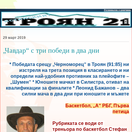
29 март 2019
„Чавдар“ с три победи в два дни
* Победата срещу „Черноморец“ в Троян (91:85) ни
изстреля на трета позиция в класирането и ни
определи най-удобния противник за плейофите –
„Шумен“ * Юношите мачкат в Силистра, отиват на
квалификации за финалите * Леонид Бажанов – два
силни мача в два дни при юношите и мъжете
Баскетбол, „А“ РБГ, Първа
петица
Рубриката се води от
треньора по баскетбол Стефан