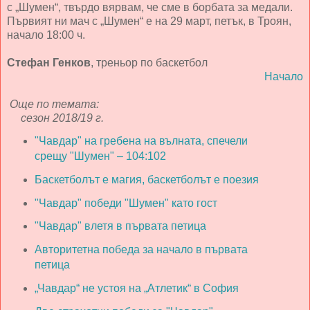
с „Шумен“, твърдо вярвам, че сме в борбата за медали.
Първият ни мач с „Шумен“ е на 29 март, петък, в Троян,
начало 18:00 ч.
Стефан Генков
, треньор по баскетбол
Начало
Още по темата:
сезон 2018/19 г.
"Чавдар" на гребена на вълната, спечели
срещу "Шумен" – 104:102
Баскетболът е магия, баскетболът е поезия
"Чавдар" победи "Шумен" като гост
"Чавдар" влетя в първата петица
Авторитетна победа за начало в първата
петица
„Чавдар“ не устоя на „Атлетик“ в София