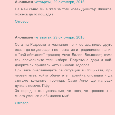
Анонимен
четвъртък, 29 октомври, 2015
На мен също ми е жал за този човек Димитър Шишков,
можеха да го пощадят
Отговор
Анонимен
четвъртък, 29 октомври, 2015
Сега на Радевски и компания не и остава нищо друго
освен да се договарят по познатия и традиционен начин
с "най-обичания" троянец Анчо Балев. Всъщност, само
той спечелилите тези избори. Подхлъзна дори и най-
добрите си приятели като Николай Тодоров.
При така очертаващата се ситуация в Общината, при
червен кмет, който обаче е в партийна опозиция - да
стягаме коланите, троянци. Само Анчо ще направи
дупка в повече. Пфу!
За пореден път доказахме, че това, че троянецът е
много умен си е обикновен мит!
Отговор