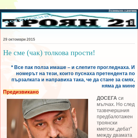
29 октомври 2015
Не сме (чак) толкова прости!
* Все пак полза имаше – и слепите прогледнаха. И
номерът на тези, които пуснаха претендента по
пързалката и направиха така, че да стане за смях,
няма да мине
Предизвикано
ДОСЕГА
си
мълчах. Но след
тазвечершния
предбалотажен
троянски
кметски „дебат”
между двамата