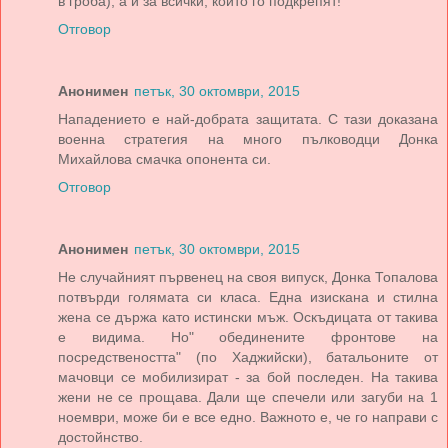
в гроба), а и за всички, които го подкрепят!
Отговор
Анонимен
петък, 30 октомври, 2015
Нападението е най-добрата защитата. С тази доказана
военна стратегия на много пълководци Донка
Михайлова смачка опонента си.
Отговор
Анонимен
петък, 30 октомври, 2015
Не случайният първенец на своя випуск, Донка Топалова
потвърди голямата си класа. Една изискана и стилна
жена се държа като истински мъж. Оскъдицата от такива
е видима. Но" обединените фронтове на
посредствеността" (по Хаджийски), батальоните от
мачовци се мобилизират - за бой последен. На такива
жени не се прощава. Дали ще спечели или загуби на 1
ноември, може би е все едно. Важното е, че го направи с
достойнство.