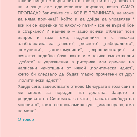
години нищо не върви нито в Троян, нито в държавата
ни и защо сме единствената държава, която САМО
ПРОПАДА? Запитайте се - КОЯ Е ПРИЧИНАТА, не може
да няма причина!? Който и да дойде да управлява /
всички се изредиха по няколко пъти/ - все не върви! Кое
е сбъркано? И най-вече – защо всички отбягват този
въпрос и тази тема, подменяйки я с някаква
алабалистика за „лявото“, „дясното“, „либералното“,
„комунисти“, „антикомунисти“, „евроориентация“ и
всякаква подобна боза, както и с такива смехотворни
„дебати“ и упражнения в риторика или сричане на
написани идиотщини от някой „политически идиот“,
които би следвало да бъдат гладко прочетени от друг
„политически идиот“?
Хайде сега, задействайте отново Цензурата в този сайт и
ми спрете за пореден път достъпа. Защото и
рецидивите на Системата са като „Пълната свобода на
мненията“, което се прокламира тук – „имаш право, ама
не може“.
Отговор