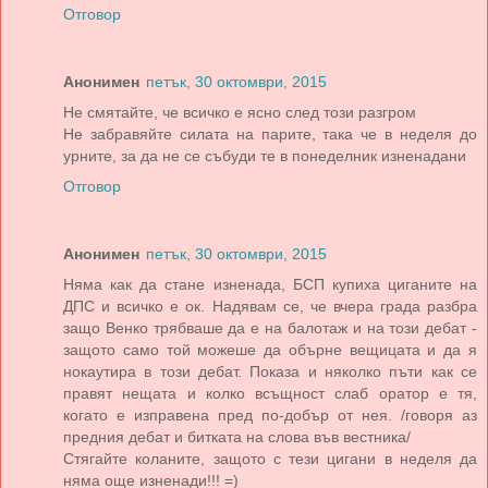
Отговор
Анонимен
петък, 30 октомври, 2015
Не смятайте, че всичко е ясно след този разгром
Не забравяйте силата на парите, така че в неделя до
урните, за да не се събуди те в понеделник изненадани
Отговор
Анонимен
петък, 30 октомври, 2015
Няма как да стане изненада, БСП купиха циганите на
ДПС и всичко е ок. Надявам се, че вчера града разбра
защо Венко трябваше да е на балотаж и на този дебат -
защото само той можеше да обърне вещицата и да я
нокаутира в този дебат. Показа и няколко пъти как се
правят нещата и колко всъщност слаб оратор е тя,
когато е изправена пред по-добър от нея. /говоря аз
предния дебат и битката на слова във вестника/
Стягайте коланите, защото с тези цигани в неделя да
няма още изненади!!! =)