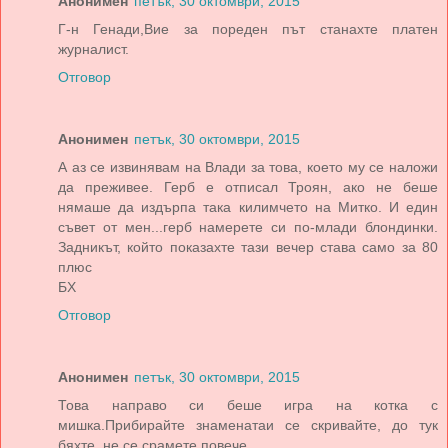
Анонимен
петък, 30 октомври, 2015
Г-н Генади,Вие за пореден път станахте платен
журналист.
Отговор
Анонимен
петък, 30 октомври, 2015
А аз се извинявам на Влади за това, което му се наложи
да преживее. Герб е отписал Троян, ако не беше
нямаше да издърпа така килимчето на Митко. И един
съвет от мен...герб намерете си по-млади блондинки.
Задникът, който показахте тази вечер става само за 80
плюс
БХ
Отговор
Анонимен
петък, 30 октомври, 2015
Това направо си беше игра на котка с
мишка.Прибирайте знаменатаи се скривайте, до тук
бяхте, не се срамете повече.