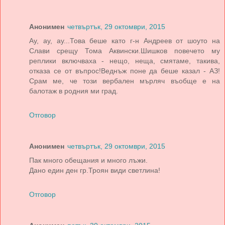
Анонимен
четвъртък, 29 октомври, 2015
Ay, ау, ау...Това беше като г-н Андреев от шоуто на
Слави срещу Тома Аквински.Шишков повечето му
реплики включваха - нещо, неща, смятаме, такива,
отказа се от въпрос!Веднъж поне да беше казал - АЗ!
Срам ме, че този вербален мърляч въобще е на
балотаж в родния ми град.
Отговор
Анонимен
четвъртък, 29 октомври, 2015
Пак много обещания и много лъжи.
Дано един ден гр.Троян види светлина!
Отговор