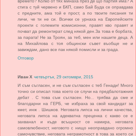
времето? Колко от тях минаха през де що партия има? А
стига с туй червено и БКП, само Бай Буда се оправдава
с предните, ама той е прост, а по твоите писания ти
личи, че ти не си. Всички се урнаха на Европейските
проекти с големите комисионни, правят кво правят и
почват да ремонтират след някой ден.За това е борбата,
за парата! Не за Троян, за теб, мен или нашите деца. А
на Михайлова с тоя общински съвет въобще не и
завиждам, дано все пак някой помисли и за града.
Отговор
Иван Х
четвъртък, 29 октомври, 2015
И съм съгласен, и не съм съгласен с теб Генади! Много
точно си описал това което се случи на предбалотажния
дебат . С това съм съгласен. Но... трябва да сме и
благодарни на ГЕРБ, че избраха за свой кандидат за
кмет, инж . Шишков. Неговата липса на лични качества,
неговата липса на адекватна преценка с какво се е
захванал и къде всъщност се намира, неговата
самовлюбеност, неговото с нищо неоправдано огромно
самочувствие, неговата неграмотност в това за което си