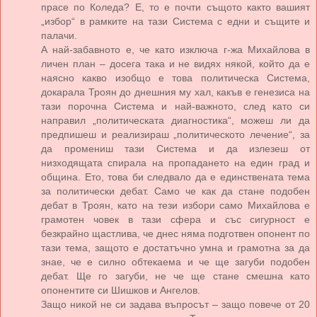
прасе по Коледа? Е, то е почти същото както вашият
„избор“ в рамките на тази Система с едни и същите и
палачи.
А най-забавното е, че като изключа г-жа Михайлова в
личен план – досега така и не видях някой, който да е
наясно какво изобщо е това политическа Система,
докарала Троян до днешния му хал, какъв е генезиса на
тази порочна Система и най-важното, след като си
направил „политическата диагностика“, можеш ли да
предпишеш и реализираш „политическото лечение“, за
да промениш тази Система и да излезеш от
низходящата спирала на пропадането на един град и
община. Ето, това би следвало да е единствената тема
за политически дебат. Само че как да стане подобен
дебат в Троян, като на тези избори само Михайлова е
грамотен човек в тази сфера и със сигурност е
безкрайно щастлива, че днес няма подготвен опонент по
тази тема, защото е достатъчно умна и грамотна за да
знае, че е силно обтекаема и че ще загуби подобен
дебат. Ще го загуби, не че ще стане смешна като
опонентите си Шишков и Ангелов.
Защо никой не си задава въпросът – защо повече от 20