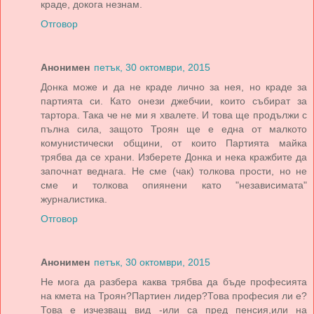
краде, докога незнам.
Отговор
Анонимен
петък, 30 октомври, 2015
Донка може и да не краде лично за нея, но краде за
партията си. Като онези джебчии, които събират за
тартора. Така че не ми я хвалете. И това ще продължи с
пълна сила, защото Троян ще е една от малкото
комунистически общини, от които Партията майка
трябва да се храни. Изберете Донка и нека кражбите да
започнат веднага. Не сме (чак) толкова прости, но не
сме и толкова опиянени като "независимата"
журналистика.
Отговор
Анонимен
петък, 30 октомври, 2015
Не мога да разбера каква трябва да бъде професията
на кмета на Троян?Партиен лидер?Това професия ли е?
Това е изчезващ вид -или са пред пенсия,или на