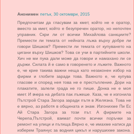
Анонимен
петък, 30 октомври, 2015
Предпочитам да гласувам за кмет, който не е оратор,
вместо за кмет, който е безупречен оратор, но непочтен
управник. Скри ли от всички Михайлова санкциите?
Премести ли темата от нейната лъжа върху добре ли
говори Шишков? Премести ли темата от купуването на
цигани върху Шишков? Това се учи в партийните школи.
Хич не ми пука дали може да говори и намахано ли се
държи. Силата й е само в говоренето и лъжите. Важното
е, че крие такива важни неща като незаконен избор на
фирми и глобите заради това. Важното е, че купува
гласове и според нея това не е престъпление. Дори на
плакатите, залели града не го пише. Донка не е моя
кмет. И вчера на дебата пак лъжеше. Каза, че е изгонила
Пътстрой Стара Загора заради пътя в Желязна. Това не
е вярно, аз работя в общината и знам. Изгонихме Пи Ес
Ай Стара Загора за този път. А фирмите на
Черепа,Пътстрой, взимат почти всички поръчки за
ремонт на улици и пътища.Вярно е, че имахме натиск да
изберем Траянус за водния цикъл и нарушихме закона.