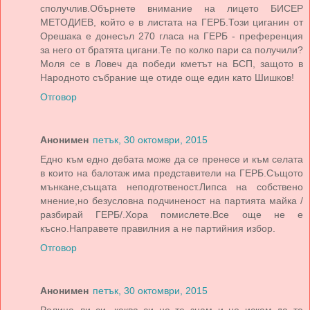
сполучлив.Обърнете внимание на лицето БИСЕР
МЕТОДИЕВ, който е в листата на ГЕРБ.Този циганин от
Орешака е донесъл 270 гласа на ГЕРБ - преференция
за него от братята цигани.Те по колко пари са получили?
Моля се в Ловеч да победи кметът на БСП, защото в
Народното събрание ще отиде още един като Шишков!
Отговор
Анонимен
петък, 30 октомври, 2015
Едно към едно дебата може да се пренесе и към селата
в които на балотаж има представители на ГЕРБ.Същото
мънкане,същата неподготвеност.Липса на собствено
мнение,но безусловна подчиненост на партията майка /
разбирай ГЕРБ/.Хора помислете.Все още не е
късно.Направете правилния а не партийния избор.
Отговор
Анонимен
петък, 30 октомври, 2015