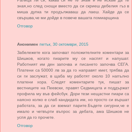
Ралица ли си, каква си не те знам и не искам да те
зная,но след снощи вместо да си скриеш дебелия гъз в
миша дупка ти продължаваш да лаеш. Хайде да се
свършва,че ми дойде в повече вашата помиарщина
Отговор
Анонимен
петък, 30 октомври, 2015
Забележете кога започват положителните коментари за
Шишков, когато пиарите му се наспят и напушат.
Работният им ден започва и писането започва СЕГА.
Платени са 50000 лв за да го направят кмет, трябва да
си ги заслужат, в щаба му работят около 10 напълно
платени хора. Следят коментарите тук, пишат за
вестниците на Пеевски, правят Седмицата и поддържат
профила му във фейсбук. Дори тези нещастни пиари са
наясно колко е слаб кандидата им, но просто си вършат
работата, за да си вземат парите.Бъдете сигурни,че е
имало и четвърти въпрос за дебата, ама Шишков не
успя да го прочете.
Отговор