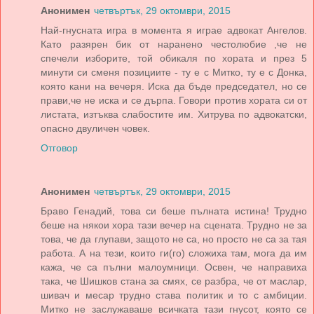
Анонимен
четвъртък, 29 октомври, 2015
Най-гнусната игра в момента я играе адвокат Ангелов.
Като разярен бик от наранено честолюбие ,че не
спечели изборите, той обикаля по хората и през 5
минути си сменя позициите - ту е с Митко, ту е с Донка,
която кани на вечеря. Иска да бъде председател, но се
прави,че не иска и се дърпа. Говори против хората си от
листата, изтъква слабостите им. Хитрува по адвокатски,
опасно двуличен човек.
Отговор
Анонимен
четвъртък, 29 октомври, 2015
Браво Генадий, това си беше пълната истина! Трудно
беше на някои хора тази вечер на сцената. Трудно не за
това, че да глупави, защото не са, но просто не са за тая
работа. А на тези, които ги(го) сложиха там, мога да им
кажа, че са пълни малоумници. Освен, че направиха
така, че Шишков стана за смях, се разбра, че от маслар,
шивач и месар трудно става политик и то с амбиции.
Митко не заслужаваше всичката тази гнусот, която се