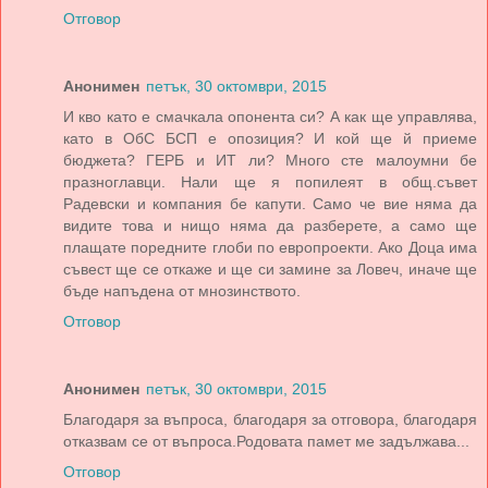
Отговор
Анонимен
петък, 30 октомври, 2015
И кво като е смачкала опонента си? А как ще управлява,
като в ОбС БСП е опозиция? И кой ще й приеме
бюджета? ГЕРБ и ИТ ли? Много сте малоумни бе
празноглавци. Нали ще я попилеят в общ.съвет
Радевски и компания бе капути. Само че вие няма да
видите това и нищо няма да разберете, а само ще
плащате поредните глоби по европроекти. Ако Доца има
съвест ще се откаже и ще си замине за Ловеч, иначе ще
бъде напъдена от мнозинството.
Отговор
Анонимен
петък, 30 октомври, 2015
Благодаря за въпроса, благодаря за отговора, благодаря
отказвам се от въпроса.Родовата памет ме задължава...
Отговор