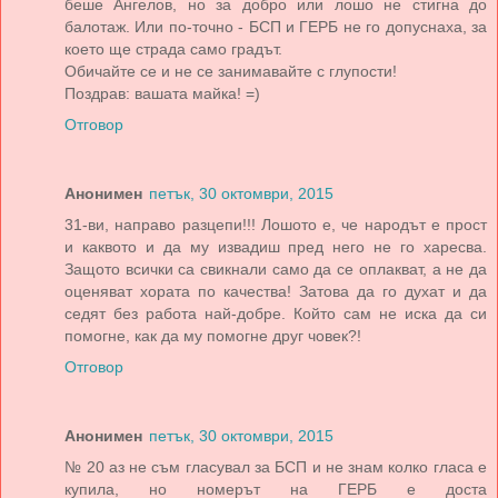
беше Ангелов, но за добро или лошо не стигна до
балотаж. Или по-точно - БСП и ГЕРБ не го допуснаха, за
което ще страда само градът.
Обичайте се и не се занимавайте с глупости!
Поздрав: вашата майка! =)
Отговор
Анонимен
петък, 30 октомври, 2015
31-ви, направо разцепи!!! Лошото е, че народът е прост
и каквото и да му извадиш пред него не го харесва.
Защото всички са свикнали само да се оплакват, а не да
оценяват хората по качества! Затова да го духат и да
седят без работа най-добре. Който сам не иска да си
помогне, как да му помогне друг човек?!
Отговор
Анонимен
петък, 30 октомври, 2015
№ 20 аз не съм гласувал за БСП и не знам колко гласа е
купила, но номерът на ГЕРБ е доста