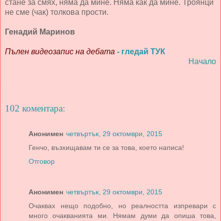
стане за смях, няма да мине. Няма как да мине. Троянци
не сме (чак) толкова прости.
Генадий Маринов
Пълен видеозапис на дебата
- гледай ТУК
Начало
102 коментара:
Анонимен
четвъртък, 29 октомври, 2015
Генчо, възхищавам ти се за това, което написа!
Отговор
Анонимен
четвъртък, 29 октомври, 2015
Очаквах нещо подобно, но реалността изпревари с
много очакванията ми. Нямам думи да опиша това,