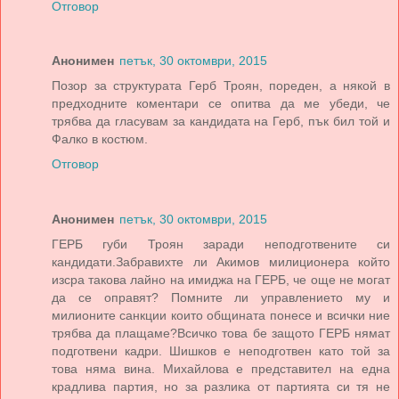
Отговор
Анонимен
петък, 30 октомври, 2015
Позор за структурата Герб Троян, пореден, а някой в
предходните коментари се опитва да ме убеди, че
трябва да гласувам за кандидата на Герб, пък бил той и
Фалко в костюм.
Отговор
Анонимен
петък, 30 октомври, 2015
ГЕРБ губи Троян заради неподготвените си
кандидати.Забравихте ли Акимов милиционера който
изсра такова лайно на имиджа на ГЕРБ, че още не могат
да се оправят? Помните ли управлението му и
милионите санкции които общината понесе и всички ние
трябва да плащаме?Всичко това бе защото ГЕРБ нямат
подготвени кадри. Шишков е неподготвен като той за
това няма вина. Михайлова е представител на една
крадлива партия, но за разлика от партията си тя не