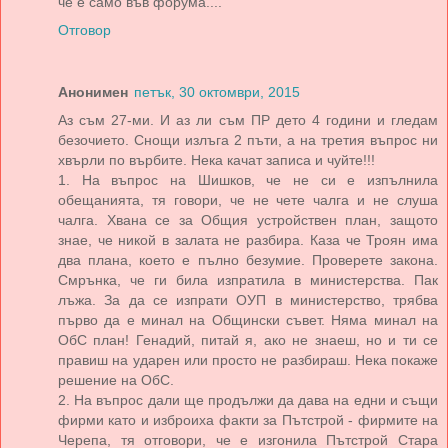
че е само във форума....
Отговор
Анонимен
петък, 30 октомври, 2015
Аз съм 27-ми. И аз ли съм ПР дето 4 години и гледам
безочието. Снощи излъга 2 пъти, а на третия въпрос ни
хвърли по върбите. Нека качат записа и чуйте!!!
1. На въпрос на Шишков, че не си е изпълнила
обещанията, тя говори, че не чете чалга и не слуша
чалга. Хвана се за Общия устройствен план, защото
знае, че никой в залата не разбира. Каза че Троян има
два плана, което е пълно безумие. Проверете закона.
Смрънка, че ги била изпратила в министерства. Пак
лъжа. За да се изпрати ОУП в министерство, трябва
първо да е минал на Общински съвет. Няма минал на
ОбС план! Генадий, питай я, ако не знаеш, но и ти се
правиш на ударен или просто не разбираш. Нека покаже
решение на ОбС.
2. На въпрос дали ще продължи да дава на едни и същи
фирми като и изброиха факти за Пътстрой - фирмите на
Черепа, тя отговори, че е изгонила Пътстрой Стара