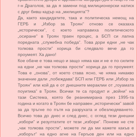
г-н Драголов, за да я замени под милиционерски натиск
с друг бивш кадър на „милицията“?
Да, както кандидатите, така и политическа немощ на
ГЕРБ и „Избор за Троян“ отново се оказаха
„исторически“, с което направиха политическото
„осиране“ в Троян траен процес, а БСП си лапна
поредната „служебна победа“. Това дори едни „не чак
толкова прости“ хорица би следвало вече да го
проумеят. Ха дано!
Кое обаче е това нещо и защо няма как и не е по силите
на едни „не чак толкова прости“ хорица да го проумеят.
Това е „онова“, от което става ясно, че няма никакво
значение дали „побеждава“ БСП или ГЕРБ или „Избор за
Троян“ или кой да е от днешните мераклии от „гоуамата
поуитика“ в Троян. Всички те са продукт и „войни“ на
тази Система, която бе реанимирана през 1995-та
година и когато в Троян бе направен „исторически“ завой
за да тръгне по пътя на разрухата и обезлюдяването.
Всичко това до днес и след днес, с оглед тези днешни
„избори“ и резултатите от тези „избори“. Понеже не сте
„чак толкова прости“, можете ли да ми кажете какъв е
„изборът“ на едно агне на Гергьов ден или на едно