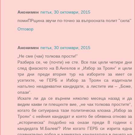
Анонимен
петък, 30 октомври, 2015
помиПРщина звучи по-точно за въпросната полит ''сила''
Отговор
Анонимен
петък, 30 октомври, 2015
„Не сме (чак) толкова прости!”
Разбира се, че (почти) не сте. Все пак цели четири дни
след фиаското на В.Ангелов и „Избор за Троян“ и цели
три дни преди втория тур на изборите за кмет се
усетихте, че ГЕРБ и Избор за Троян са издигнали
напълно неадекватни кандидати, а листите им – „Боже,
опази“.
Искате ли да се върнем няколко месеца назад и да
видим какви ги плещихте вие, „не чак толкова простите“,
когато бе ситуирана тази политическа клоака „Избор за
Троян“ с нейния кандидат и която бе обявена отново за
„историческа“ /подобно на онази преди 8 години с
кандидата М.Балев/? Или когато ГЕРБ си изрита една
сравнително добра и адекватна кандидатура в лицето на