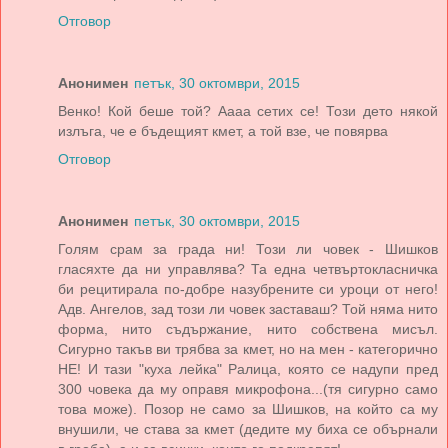
Отговор
Анонимен
петък, 30 октомври, 2015
Венко! Кой беше той? Аааа сетих се! Този дето някой
излъга, че е бъдещият кмет, а той взе, че повярва
Отговор
Анонимен
петък, 30 октомври, 2015
Голям срам за града ни! Този ли човек - Шишков
гласяхте да ни управлява? Та една четвъртокласничка
би рецитирала по-добре назубрените си уроци от него!
Адв. Ангелов, зад този ли човек заставаш? Той няма нито
форма, нито съдържание, нито собствена мисъл.
Сигурно такъв ви трябва за кмет, но на мен - категорично
НЕ! И тази "куха лейка" Ралица, която се надупи пред
300 човека да му оправя микрофона...(тя сигурно само
това може). Позор не само за Шишков, на който са му
внушили, че става за кмет (дедите му биха се обърнали