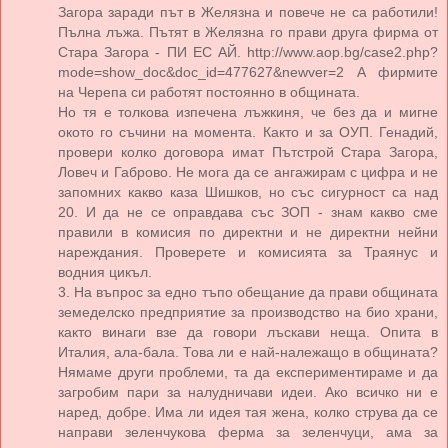
Загора заради път в Желязна и повече не са работили!
Пълна лъжа. Пътят в Желязна го прави друга фирма от
Стара Загора - ПИ ЕС АЙ. http://www.aop.bg/case2.php?
mode=show_doc&doc_id=477627&newver=2 А фирмите
на Черепа си работят постоянно в общината.
Но тя е толкова изпечена лъжкиня, че без да и мигне
окото го съчини на момента. Както и за ОУП. Генадий,
провери колко договора имат Пътстрой Стара Загора,
Ловеч и Габрово. Не мога да се ангажирам с цифра и не
запомних какво каза Шишков, но със сигурност са над
20. И да не се оправдава със ЗОП - знам какво сме
правили в комисия по директни и не директни нейни
нареждания. Проверете и комисията за Траянус и
водния цикъл.
3. На въпрос за едно тъпо обещание да прави общината
земеделско предприятие за производство на био храни,
както винаги взе да говори лъскави неща. Опита в
Италия, ала-бала. Това ли е най-належащо в общината?
Нямаме други проблеми, та да експериментираме и да
загробим пари за налудничави идеи. Ако всичко ни е
наред, добре. Има ли идея тая жена, колко струва да се
направи зеленчукова ферма за зеленчуци, ама за