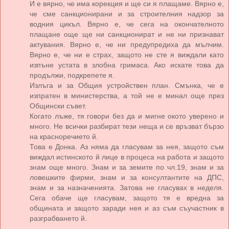
И е вярно, че има корекция и ще си я плащаме. Вярно е,
че сме санкционирани и за строителния надзор за
водния цикъл. Вярно е, че сега на окончателното
плащане още ще ни санкционират и не ни признават
актувания. Вярно е, че ни предупредиха да мълчим.
Вярно е, че ни е страх, защото не сте я виждали като
изпъне устата в злобна гримаса. Ако искате това да
продължи, подкрепете я.
Излъга и за Общия устройствен план. Смънка, че е
изпратен в министерства, а той не е минал още през
Общински съвет.
Когато лъже, тя говори без да и мигне окото уверено и
много. Не всички разбират тези неща и се връзват бързо
на красноречието й.
Това е Донка. Аз няма да гласувам за нея, защото съм
виждал истинското й лице в процеса на работа и защото
знам още много. Знам и за земите по чл.19, знам и за
ловешките фирми, знам и за консултантите на ДПС,
знам и за назначенията. Затова не гласувах в неделя.
Сега обаче ще гласувам, защото тя е вредна за
общината и защото заради нея и аз съм съучастник в
разграбването й.