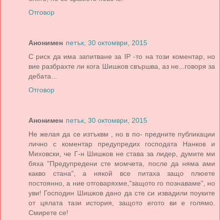
Отговор
Анонимен
петък, 30 октомври, 2015
С риск да има запитване за IP -то на този коментар, но
вие разбрахте ли кога Шишков свършва, аз не...говоря за
дебата...
Отговор
Анонимен
петък, 30 октомври, 2015
Не желая да се изтъквм , но в по- предните публикации
лично с коментар предупредих господата Нанков и
Миховски, че Г-н Шишков не става за лидер, думите ми
бяха "Предупредени сте момчета, после да няма ами
какво стана", а някой все питаха защо плюете
постоянно, а ние отговаряхме,"защото го познаваме", но
уви! Господин Шишков дано да сте си извадили поуките
от цялата тази история, защото егото ви е голямо.
Смирете се!