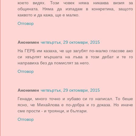
което видях. Този човек няма никаква визия за
общината. Няма да изпадам в конкретика, защото
каквото и да кажа, ще е малко.
Отговор
Анонимен
четвъртък, 29 октомври, 2015
На ГЕРБ им казаха, че ще загубят по-малко гласове ако
си хвърлят мършата на лъва в този дебат и те го
направиха без да помислят за него.
Отговор
Анонимен
четвъртък, 29 октомври, 2015
Генади, много точно и хубаво си го написал. То беше
ясно, че Михайлова е по-добра и го доказа. Но иначе
сме прости - и троянци, и българи.
Отговор