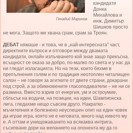
кандидати
Донка
Михайлова и
Генадий Маринов
инж. Димитър
Шишков просто
не мога. Защото ме хвана срам, срам за Троян.
ДЕБАТ
нямаше - и това, че в „най-интересната” част,
директните въпроси и отговори между двамата
кандидати, онлайн излъчването кой знае защо прекъсна,
всъщност се оказа за добро, по-малко по света и у нас да
ни гледат излагацията. Но на тези, които бяхме в
препълнения голям и по традиция неотоплен читалищен
салон – не говоря за агитките от двете страни, докарани
под строй, а за обикновените гласоподаватели – не ни се
размина. Вместо взрив от енергия, ум и остроумие,
сблъсък на водачи, на позиции, на идеи, Шампионска
лига, гледахме нещо съвсем друго. Накратко -
мъчителния и болезнено неуспешен опит на един човек
да играе игра, която не е неговата, много над нивото му
е. А оттам и унищожаването на всякаква интрига,
съсипване дори на желанието на опонента му да го