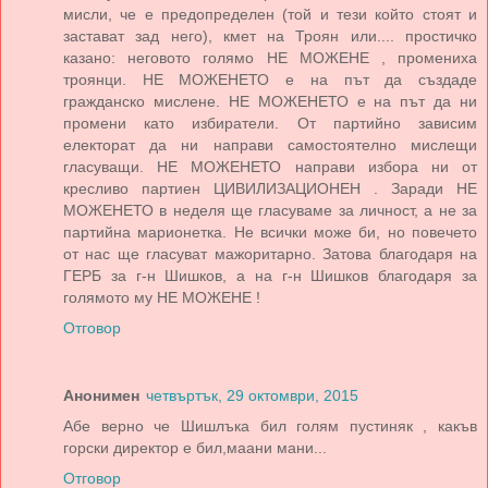
мисли, че е предопределен (той и тези който стоят и
застават зад него), кмет на Троян или.... простичко
казано: неговото голямо НЕ МОЖЕНЕ , промениха
троянци. НЕ МОЖЕНЕТО е на път да създаде
гражданско мислене. НЕ МОЖЕНЕТО е на път да ни
промени като избиратели. От партийно зависим
електорат да ни направи самостоятелно мислещи
гласуващи. НЕ МОЖЕНЕТО направи избора ни от
кресливо партиен ЦИВИЛИЗАЦИОНЕН . Заради НЕ
МОЖЕНЕТО в неделя ще гласуваме за личност, а не за
партийна марионетка. Не всички може би, но повечето
от нас ще гласуват мажоритарно. Затова благодаря на
ГЕРБ за г-н Шишков, а на г-н Шишков благодаря за
голямото му НЕ МОЖЕНЕ !
Отговор
Анонимен
четвъртък, 29 октомври, 2015
Абе верно че Шишлъка бил голям пустиняк , какъв
горски директор е бил,маани мани...
Отговор