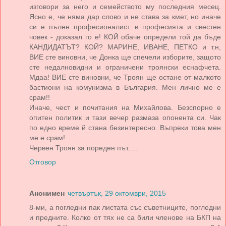
изговори за него и семейството му последния месец.
Ясно е, че няма дар слово и не става за кмет, но иначе
си е пълен професионалист в професията и свестен
човек - доказал го е! КОЙ обаче определи той да бъде
КАНДИДАТЪТ? КОЙ? МАРИНЕ, ИВАНЕ, ПЕТКО и т.н,
ВИЕ сте виновни, че Донка ще спечели изборите, защото
сте недалновидни и ограничени троянски еснафчета.
Мдаа! ВИЕ сте виновни, че Троян ще остане от малкото
бастиони на комунизма в България. Мен лично ме е
срам!!
Иначе, чест и почитания на Михайлова. Безспорно е
опитен политик и тази вечер размаза опонента си. Чак
по едно време й стана безинтересно. Въпреки това мен
ме е срам!
Червен Троян за пореден път.....
Отговор
Анонимен
четвъртък, 29 октомври, 2015
8-ми, а погледни пак листата със съветниците, погледни
и предните. Колко от тях не са били членове на БКП на