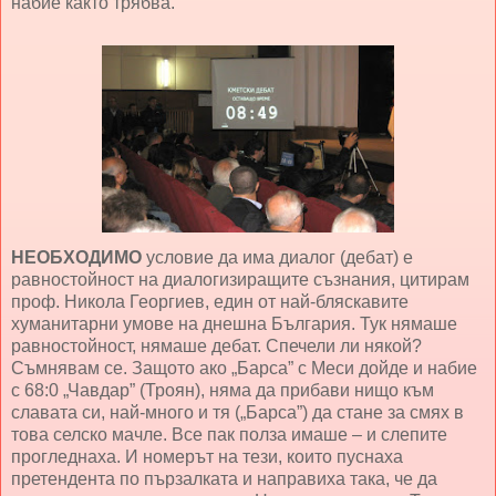
набие както трябва.
НЕОБХОДИМО
условие да има диалог (дебат) е
равностойност на диалогизиращите съзнания, цитирам
проф. Никола Георгиев, един от най-бляскавите
хуманитарни умове на днешна България. Тук нямаше
равностойност, нямаше дебат. Спечели ли някой?
Съмнявам се. Защото ако „Барса” с Меси дойде и набие
с 68:0 „Чавдар” (Троян), няма да прибави нищо към
славата си, най-много и тя („Барса”) да стане за смях в
това селско мачле. Все пак полза имаше – и слепите
прогледнаха. И номерът на тези, които пуснаха
претендента по пързалката и направиха така, че да