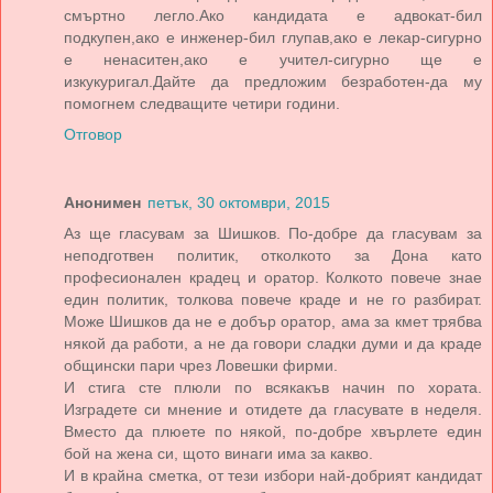
смъртно легло.Ако кандидата е адвокат-бил
подкупен,ако е инженер-бил глупав,ако е лекар-сигурно
е ненаситен,ако е учител-сигурно ще е
изкукуригал.Дайте да предложим безработен-да му
помогнем следващите четири години.
Отговор
Анонимен
петък, 30 октомври, 2015
Аз ще гласувам за Шишков. По-добре да гласувам за
неподготвен политик, отколкото за Дона като
професионален крадец и оратор. Колкото повече знае
един политик, толкова повече краде и не го разбират.
Може Шишков да не е добър оратор, ама за кмет трябва
някой да работи, а не да говори сладки думи и да краде
общински пари чрез Ловешки фирми.
И стига сте плюли по всякакъв начин по хората.
Изградете си мнение и отидете да гласувате в неделя.
Вместо да плюете по някой, по-добре хвърлете един
бой на жена си, щото винаги има за какво.
И в крайна сметка, от тези избори най-добрият кандидат