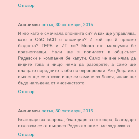
Отговор
Анонимен
петък, 30 октомври, 2015
И кво като е смачкала опонента си? А как ще управлява,
като в ОбС БСП е опозиция? И кой ще й приеме
бюджета? ГЕРБ и ИТ ли? Много сте малоумни бе
празноглавци. Нали ще я попилеят в общ.съвет
Радевски и компания бе капути. Само че вие няма да
видите това и нищо няма да разберете, а само ще
плащате поредните глоби по европроекти. Ако Доца има
съвест ще се откаже и ще си замине за Ловеч, иначе ще
бъде напъдена от мнозинството.
Отговор
Анонимен
петък, 30 октомври, 2015
Благодаря за въпроса, благодаря за отговора, благодаря
отказвам се от въпроса.Родовата памет ме задължава...
Отговор