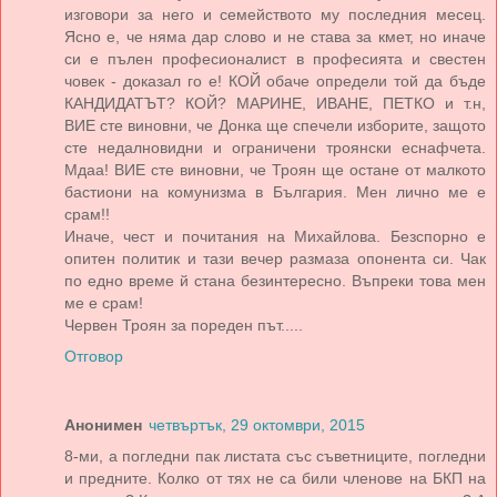
изговори за него и семейството му последния месец.
Ясно е, че няма дар слово и не става за кмет, но иначе
си е пълен професионалист в професията и свестен
човек - доказал го е! КОЙ обаче определи той да бъде
КАНДИДАТЪТ? КОЙ? МАРИНЕ, ИВАНЕ, ПЕТКО и т.н,
ВИЕ сте виновни, че Донка ще спечели изборите, защото
сте недалновидни и ограничени троянски еснафчета.
Мдаа! ВИЕ сте виновни, че Троян ще остане от малкото
бастиони на комунизма в България. Мен лично ме е
срам!!
Иначе, чест и почитания на Михайлова. Безспорно е
опитен политик и тази вечер размаза опонента си. Чак
по едно време й стана безинтересно. Въпреки това мен
ме е срам!
Червен Троян за пореден път.....
Отговор
Анонимен
четвъртък, 29 октомври, 2015
8-ми, а погледни пак листата със съветниците, погледни
и предните. Колко от тях не са били членове на БКП на