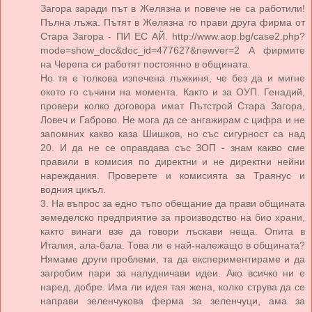
Загора заради път в Желязна и повече не са работили!
Пълна лъжа. Пътят в Желязна го прави друга фирма от
Стара Загора - ПИ ЕС АЙ. http://www.aop.bg/case2.php?
mode=show_doc&doc_id=477627&newver=2 А фирмите
на Черепа си работят постоянно в общината.
Но тя е толкова изпечена лъжкиня, че без да и мигне
окото го съчини на момента. Както и за ОУП. Генадий,
провери колко договора имат Пътстрой Стара Загора,
Ловеч и Габрово. Не мога да се ангажирам с цифра и не
запомних какво каза Шишков, но със сигурност са над
20. И да не се оправдава със ЗОП - знам какво сме
правили в комисия по директни и не директни нейни
нареждания. Проверете и комисията за Траянус и
водния цикъл.
3. На въпрос за едно тъпо обещание да прави общината
земеделско предприятие за производство на био храни,
както винаги взе да говори лъскави неща. Опита в
Италия, ала-бала. Това ли е най-належащо в общината?
Нямаме други проблеми, та да експериментираме и да
загробим пари за налудничави идеи. Ако всичко ни е
наред, добре. Има ли идея тая жена, колко струва да се
направи зеленчукова ферма за зеленчуци, ама за