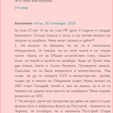
че е само във форума....
Отговор
Анонимен
петък, 30 октомври, 2015
Аз съм 27-ми. И аз ли съм ПР дето 4 години и гледам
безочието. Снощи излъга 2 пъти, а на третия въпрос ни
хвърли по върбите. Нека качат записа и чуйте!!!
1. На въпрос на Шишков, че не си е изпълнила
обещанията, тя говори, че не чете чалга и не слуша
чалга. Хвана се за Общия устройствен план, защото
знае, че никой в залата не разбира. Каза че Троян има
два плана, което е пълно безумие. Проверете закона.
Смрънка, че ги била изпратила в министерства. Пак
лъжа. За да се изпрати ОУП в министерство, трябва
първо да е минал на Общински съвет. Няма минал на
ОбС план! Генадий, питай я, ако не знаеш, но и ти се
правиш на ударен или просто не разбираш. Нека покаже
решение на ОбС.
2. На въпрос дали ще продължи да дава на едни и същи
фирми като и изброиха факти за Пътстрой - фирмите на
Черепа, тя отговори, че е изгонила Пътстрой Стара