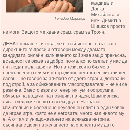
кандидати
Донка
Михайлова и
Генадий Маринов
инж. Димитър
Шишков просто
не мога. Защото ме хвана срам, срам за Троян.
ДЕБАТ
нямаше - и това, че в „най-интересната” част,
директните въпроси и отговори между двамата
кандидати, онлайн излъчването кой знае защо прекъсна,
всъщност се оказа за добро, по-малко по света и у нас да
ни гледат излагацията. Но на тези, които бяхме в
препълнения голям и по традиция неотоплен читалищен
салон – не говоря за агитките от двете страни, докарани
под строй, а за обикновените гласоподаватели – не ни се
размина. Вместо взрив от енергия, ум и остроумие,
сблъсък на водачи, на позиции, на идеи, Шампионска
лига, гледахме нещо съвсем друго. Накратко -
мъчителния и болезнено неуспешен опит на един човек
да играе игра, която не е неговата, много над нивото му
е. А оттам и унищожаването на всякаква интрига,
съсипване дори на желанието на опонента му да го