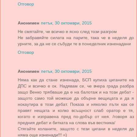
Отговор
Анонимен
петък, 30 октомври, 2015
Не смятайте, че всичко е ясно след този разгром
Не забравяйте силата на парите, така че в неделя до
урните, за да не се събуди те в понеделник изненадани
Отговор
Анонимен
петък, 30 октомври, 2015
Няма как да стане изненада, БСП купиха циганите на
ДПС и всичко е ок. Надявам се, че вчера града разбра
защо Венко трябваше да е на балотаж и на този дебат -
защото само той можеше да обърне вещицата и да я
нокаутира в този дебат. Показа и няколко пъти как се
правят нещата и колко всъщност слаб оратор е тя,
когато е изправена пред по-добър от нея. /говоря аз
предния дебат и битката на слова във вестника/
Стягайте коланите, защото с тези цигани в неделя да
няма още изненади!!! =)