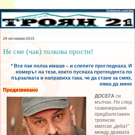
29 октомври 2015
Не сме (чак) толкова прости!
* Все пак полза имаше – и слепите прогледнаха. И
номерът на тези, които пуснаха претендента по
пързалката и направиха така, че да стане за смях,
няма да мине
Предизвикано
ДОСЕГА
си
мълчах. Но след
тазвечершния
предбалотажен
троянски
кметски „дебат”
между двамата