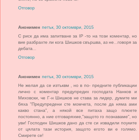
Отговор
Анонимен
петък, 30 октомври, 2015
С риск да има запитване за IP -то на този коментар, но
вие разбрахте ли кога Шишков свършва, аз не...говоря за
дебата...
Отговор
Анонимен
петък, 30 октомври, 2015
Не желая да се изтъквм , но в по- предните публикации
лично с коментар предупредих господата Нанков и
Миховски, че Г-н Шишков не става за лидер, думите ми
бяха "Предупредени сте момчета, после да няма ами
какво стана", а някой все питаха защо плюете
постоянно, а ние отговаряхме,"защото го познаваме", но
уви! Господин Шишков дано да сте си извадили поуките
от цялата тази история, защото егото ви е голямо.
Смирете се!