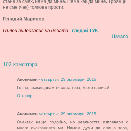
стане за смях, няма да мине. Няма как да мине. Троянци
не сме (чак) толкова прости.
Генадий Маринов
Пълен видеозапис на дебата
- гледай ТУК
Начало
102 коментара:
Анонимен
четвъртък, 29 октомври, 2015
Генчо, възхищавам ти се за това, което написа!
Отговор
Анонимен
четвъртък, 29 октомври, 2015
Очаквах нещо подобно, но реалността изпревари с
много очакванията ми. Нямам думи да опиша това,