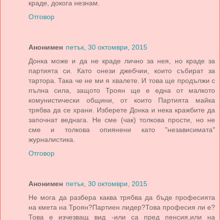
краде, докога незнам.
Отговор
Анонимен
петък, 30 октомври, 2015
Донка може и да не краде лично за нея, но краде за
партията си. Като онези джебчии, които събират за
тартора. Така че не ми я хвалете. И това ще продължи с
пълна сила, защото Троян ще е една от малкото
комунистически общини, от които Партията майка
трябва да се храни. Изберете Донка и нека кражбите да
започнат веднага. Не сме (чак) толкова прости, но не
сме и толкова опиянени като "независимата"
журналистика.
Отговор
Анонимен
петък, 30 октомври, 2015
Не мога да разбера каква трябва да бъде професията
на кмета на Троян?Партиен лидер?Това професия ли е?
Това е изчезващ вид -или са пред пенсия,или на