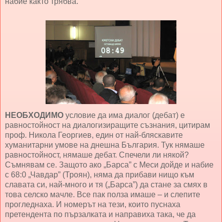
набие както трябва.
НЕОБХОДИМО
условие да има диалог (дебат) е
равностойност на диалогизиращите съзнания, цитирам
проф. Никола Георгиев, един от най-бляскавите
хуманитарни умове на днешна България. Тук нямаше
равностойност, нямаше дебат. Спечели ли някой?
Съмнявам се. Защото ако „Барса” с Меси дойде и набие
с 68:0 „Чавдар” (Троян), няма да прибави нищо към
славата си, най-много и тя („Барса”) да стане за смях в
това селско мачле. Все пак полза имаше – и слепите
прогледнаха. И номерът на тези, които пуснаха
претендента по пързалката и направиха така, че да