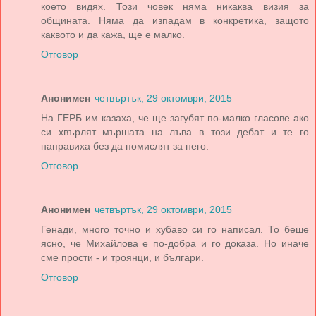
което видях. Този човек няма никаква визия за
общината. Няма да изпадам в конкретика, защото
каквото и да кажа, ще е малко.
Отговор
Анонимен
четвъртък, 29 октомври, 2015
На ГЕРБ им казаха, че ще загубят по-малко гласове ако
си хвърлят мършата на лъва в този дебат и те го
направиха без да помислят за него.
Отговор
Анонимен
четвъртък, 29 октомври, 2015
Генади, много точно и хубаво си го написал. То беше
ясно, че Михайлова е по-добра и го доказа. Но иначе
сме прости - и троянци, и българи.
Отговор