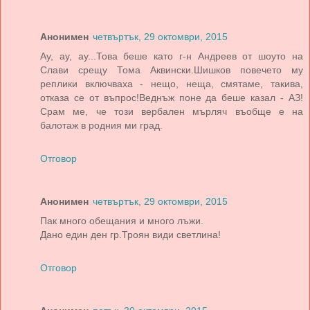
Анонимен
четвъртък, 29 октомври, 2015
Ay, ау, ау...Това беше като г-н Андреев от шоуто на
Слави срещу Тома Аквински.Шишков повечето му
реплики включваха - нещо, неща, смятаме, такива,
отказа се от въпрос!Веднъж поне да беше казал - АЗ!
Срам ме, че този вербален мърляч въобще е на
балотаж в родния ми град.
Отговор
Анонимен
четвъртък, 29 октомври, 2015
Пак много обещания и много лъжи.
Дано един ден гр.Троян види светлина!
Отговор