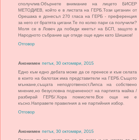
сполучлив.Обърнете внимание на лицето БИСЕР
МЕТОДИЕВ, който е в листата на ГЕРБ.Този циганин от
Орешака е донесъл 270 гласа на ГЕРБ - преференция
за него от братята цигани.Те по колко пари са получили?
Моля се в Ловеч да победи кметът на БСП, защото в
Народното събрание ще отиде още един като Шишков!
Отговор
Анонимен
петък, 30 октомври, 2015
Едно към едно дебата може да се пренесе и към селата
в които на балотаж има представители на ГЕРБ.Същото
мънкане,същата неподготвеност.Липса на собствено
мнение,но безусловна подчиненост на партията майка /
разбирай ГЕРБ/.Хора помислете.Все още не е
късно.Направете правилния а не партийния избор.
Отговор
Анонимен
петък, 30 октомври, 2015