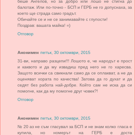
беше Ангелов, но за добро или лошо не стигна до
балотаж. Или по-точно - БСП и ГЕРБ не го допуснаха, за
което ще страда само градът.
Обичайте се и не се занимавайте с глупости!
Поздрав: вашата майка! =)
Отговор
Анонимен
петък, 30 октомври, 2015
31-ви, направо разцепи!!! Лошото е, че народът е прост
и каквото и да му извадиш пред него не го харесва.
Защото всички са свикнали само да се оплакват, а не да
оценяват хората по качества! Затова да го духат и да
седят без работа най-добре. Който сам не иска да си
помогне, как да му помогне друг човек?!
Отговор
Анонимен
петък, 30 октомври, 2015
№ 20 аз не съм гласувал за БСП и не знам колко гласа е
купила, но номерът на ГЕРБ е доста