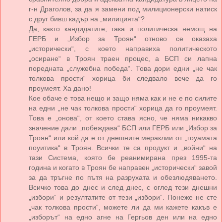
г-н Драголов, за да я замени под милиционерски натиск
с друг бивш кадър на „милицията“?
Да, както кандидатите, така и политическа немощ на
ГЕРБ и „Избор за Троян“ отново се оказаха
„исторически“, с което направиха политическото
„осиране“ в Троян траен процес, а БСП си лапна
поредната „служебна победа“. Това дори едни „не чак
толкова прости“ хорица би следвало вече да го
проумеят. Ха дано!
Кое обаче е това нещо и защо няма как и не е по силите
на едни „не чак толкова прости“ хорица да го проумеят.
Това е „онова“, от което става ясно, че няма никакво
значение дали „побеждава“ БСП или ГЕРБ или „Избор за
Троян“ или кой да е от днешните мераклии от „гоуамата
поуитика“ в Троян. Всички те са продукт и „войни“ на
тази Система, която бе реанимирана през 1995-та
година и когато в Троян бе направен „исторически“ завой
за да тръгне по пътя на разрухата и обезлюдяването.
Всичко това до днес и след днес, с оглед тези днешни
„избори“ и резултатите от тези „избори“. Понеже не сте
„чак толкова прости“, можете ли да ми кажете какъв е
„изборът“ на едно агне на Гергьов ден или на едно