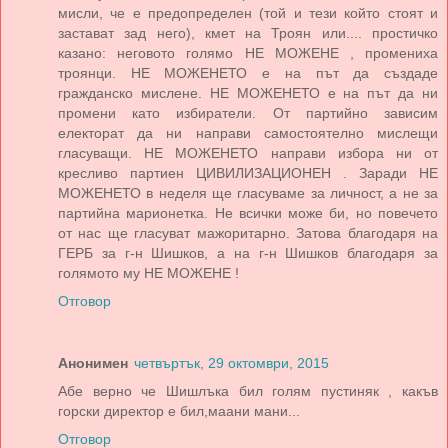
мисли, че е предопределен (той и тези който стоят и
застават зад него), кмет на Троян или.... простичко
казано: неговото голямо НЕ МОЖЕНЕ , промениха
троянци. НЕ МОЖЕНЕТО е на път да създаде
гражданско мислене. НЕ МОЖЕНЕТО е на път да ни
промени като избиратели. От партийно зависим
електорат да ни направи самостоятелно мислещи
гласуващи. НЕ МОЖЕНЕТО направи избора ни от
кресливо партиен ЦИВИЛИЗАЦИОНЕН . Заради НЕ
МОЖЕНЕТО в неделя ще гласуваме за личност, а не за
партийна марионетка. Не всички може би, но повечето
от нас ще гласуват мажоритарно. Затова благодаря на
ГЕРБ за г-н Шишков, а на г-н Шишков благодаря за
голямото му НЕ МОЖЕНЕ !
Отговор
Анонимен
четвъртък, 29 октомври, 2015
Абе верно че Шишлъка бил голям пустиняк , какъв
горски директор е бил,маани мани...
Отговор