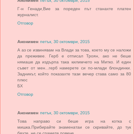
Анонимен
петък, 30 октомври, 2015
Г-н Генади,Вие за пореден път станахте платен
журналист.
Отговор
Анонимен
петък, 30 октомври, 2015
А аз се извинявам на Влади за това, което му се наложи
да преживее. Герб е отписал Троян, ако не беше
нямаше да издърпа така килимчето на Митко. И един
съвет от мен...герб намерете си по-млади блондинки.
Задникът, който показахте тази вечер става само за 80
плюс
БХ
Отговор
Анонимен
петък, 30 октомври, 2015
Това направо си беше игра на котка с
мишка.Прибирайте знаменатаи се скривайте, до тук
бяхте, не се срамете повече.