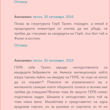
Отговор
Анонимен
петък, 30 октомври, 2015
Позор за структурата Герб Троян, пореден, а някой в
предходните коментари се опитва да ме убеди, че
трябва да гласувам за кандидата на Герб, пък бил той и
Фалко в костюм.
Отговор
Анонимен
петък, 30 октомври, 2015
ГЕРБ губи Троян заради неподготвените си
кандидати.Забравихте ли Акимов милиционера който
изсра такова лайно на имиджа на ГЕРБ, че още не могат
да се оправят? Помните ли управлението му и
милионите санкции които общината понесе и всички ние
трябва да плащаме?Всичко това бе защото ГЕРБ нямат
подготвени кадри. Шишков е неподготвен като той за
това няма вина. Михайлова е представител на една
крадлива партия, но за разлика от партията си тя не