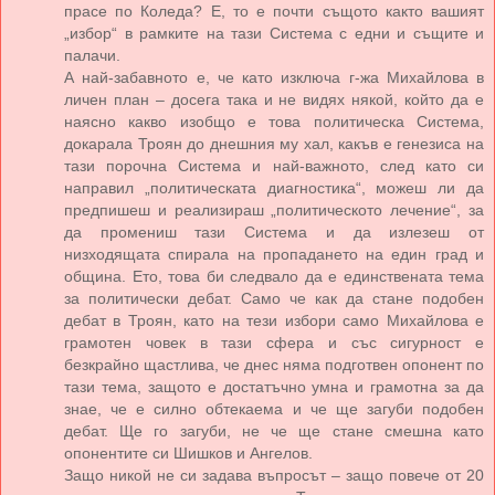
прасе по Коледа? Е, то е почти същото както вашият
„избор“ в рамките на тази Система с едни и същите и
палачи.
А най-забавното е, че като изключа г-жа Михайлова в
личен план – досега така и не видях някой, който да е
наясно какво изобщо е това политическа Система,
докарала Троян до днешния му хал, какъв е генезиса на
тази порочна Система и най-важното, след като си
направил „политическата диагностика“, можеш ли да
предпишеш и реализираш „политическото лечение“, за
да промениш тази Система и да излезеш от
низходящата спирала на пропадането на един град и
община. Ето, това би следвало да е единствената тема
за политически дебат. Само че как да стане подобен
дебат в Троян, като на тези избори само Михайлова е
грамотен човек в тази сфера и със сигурност е
безкрайно щастлива, че днес няма подготвен опонент по
тази тема, защото е достатъчно умна и грамотна за да
знае, че е силно обтекаема и че ще загуби подобен
дебат. Ще го загуби, не че ще стане смешна като
опонентите си Шишков и Ангелов.
Защо никой не си задава въпросът – защо повече от 20