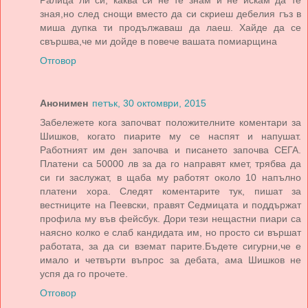
Ралица ли си, каква си не те знам и не искам да те
зная,но след снощи вместо да си скриеш дебелия гъз в
миша дупка ти продължаваш да лаеш. Хайде да се
свършва,че ми дойде в повече вашата помиарщина
Отговор
Анонимен
петък, 30 октомври, 2015
Забележете кога започват положителните коментари за
Шишков, когато пиарите му се наспят и напушат.
Работният им ден започва и писането започва СЕГА.
Платени са 50000 лв за да го направят кмет, трябва да
си ги заслужат, в щаба му работят около 10 напълно
платени хора. Следят коментарите тук, пишат за
вестниците на Пеевски, правят Седмицата и поддържат
профила му във фейсбук. Дори тези нещастни пиари са
наясно колко е слаб кандидата им, но просто си вършат
работата, за да си вземат парите.Бъдете сигурни,че е
имало и четвърти въпрос за дебата, ама Шишков не
успя да го прочете.
Отговор