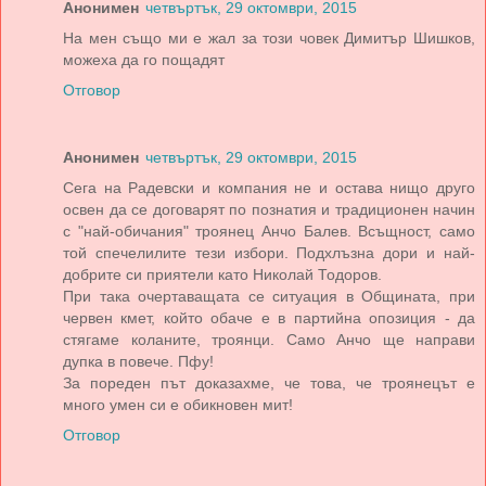
Анонимен
четвъртък, 29 октомври, 2015
На мен също ми е жал за този човек Димитър Шишков,
можеха да го пощадят
Отговор
Анонимен
четвъртък, 29 октомври, 2015
Сега на Радевски и компания не и остава нищо друго
освен да се договарят по познатия и традиционен начин
с "най-обичания" троянец Анчо Балев. Всъщност, само
той спечелилите тези избори. Подхлъзна дори и най-
добрите си приятели като Николай Тодоров.
При така очертаващата се ситуация в Общината, при
червен кмет, който обаче е в партийна опозиция - да
стягаме коланите, троянци. Само Анчо ще направи
дупка в повече. Пфу!
За пореден път доказахме, че това, че троянецът е
много умен си е обикновен мит!
Отговор