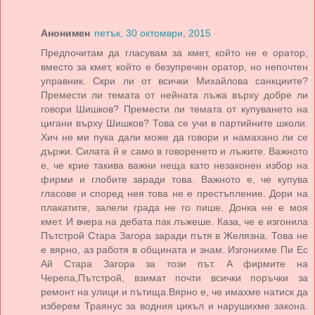
Анонимен
петък, 30 октомври, 2015
Предпочитам да гласувам за кмет, който не е оратор,
вместо за кмет, който е безупречен оратор, но непочтен
управник. Скри ли от всички Михайлова санкциите?
Премести ли темата от нейната лъжа върху добре ли
говори Шишков? Премести ли темата от купуването на
цигани върху Шишков? Това се учи в партийните школи.
Хич не ми пука дали може да говори и намахано ли се
държи. Силата й е само в говоренето и лъжите. Важното
е, че крие такива важни неща като незаконен избор на
фирми и глобите заради това. Важното е, че купува
гласове и според нея това не е престъпление. Дори на
плакатите, залели града не го пише. Донка не е моя
кмет. И вчера на дебата пак лъжеше. Каза, че е изгонила
Пътстрой Стара Загора заради пътя в Желязна. Това не
е вярно, аз работя в общината и знам. Изгонихме Пи Ес
Ай Стара Загора за този път. А фирмите на
Черепа,Пътстрой, взимат почти всички поръчки за
ремонт на улици и пътища.Вярно е, че имахме натиск да
изберем Траянус за водния цикъл и нарушихме закона.