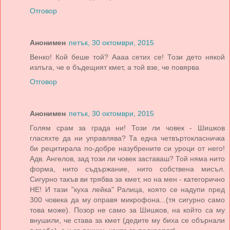
Отговор
Анонимен
петък, 30 октомври, 2015
Венко! Кой беше той? Аааа сетих се! Този дето някой
излъга, че е бъдещият кмет, а той взе, че повярва
Отговор
Анонимен
петък, 30 октомври, 2015
Голям срам за града ни! Този ли човек - Шишков
гласяхте да ни управлява? Та една четвъртокласничка
би рецитирала по-добре назубрените си уроци от него!
Адв. Ангелов, зад този ли човек заставаш? Той няма нито
форма, нито съдържание, нито собствена мисъл.
Сигурно такъв ви трябва за кмет, но на мен - категорично
НЕ! И тази "куха лейка" Ралица, която се надупи пред
300 човека да му оправя микрофона...(тя сигурно само
това може). Позор не само за Шишков, на който са му
внушили, че става за кмет (дедите му биха се обърнали