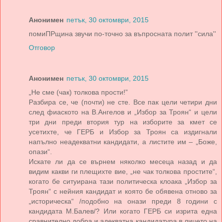
Анонимен
петък, 30 октомври, 2015
помиПРщина звучи по-точно за въпросната полит ''сила''
Отговор
Анонимен
петък, 30 октомври, 2015
„Не сме (чак) толкова прости!”
Разбира се, че (почти) не сте. Все пак цели четири дни
след фиаското на В.Ангелов и „Избор за Троян“ и цели
три дни преди втория тур на изборите за кмет се
усетихте, че ГЕРБ и Избор за Троян са издигнали
напълно неадекватни кандидати, а листите им – „Боже,
опази“.
Искате ли да се върнем няколко месеца назад и да
видим какви ги плещихте вие, „не чак толкова простите“,
когато бе ситуирана тази политическа клоака „Избор за
Троян“ с нейния кандидат и която бе обявена отново за
„историческа“ /подобно на онази преди 8 години с
кандидата М.Балев/? Или когато ГЕРБ си изрита една
сравнително добра и адекватна кандидатура в лицето на