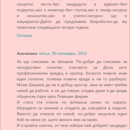
смъртно легло.Ако кандидата е адвокат-бил
подкупен,ако е инженер-бил глупав,ако е лекар-сигурно
е ненаситен,ако е учител-сигурно ще е
изкукуригал.Дайте да предложим безработен-да му
помогнем следващите четири години.
Отговор
Анонимен
петък, 30 октомври, 2015
Аз ще гласувам за Шишков. По-добре да гласувам за
неподготвен политик, отколкото за Дона като
професионален крадец и оратор. Колкото повече знае
един политик, толкова повече краде и не го разбират.
Може Шишков да не е добър оратор, ама за кмет трябва
някой да работи, а не да говори сладки думи и да краде
общински пари чрез Ловешки фирми.
И стига сте плюли по всякакъв начин по хората.
Изградете си мнение и отидете да гласувате в неделя.
Вместо да плюете по някой, по-добре хвърлете един
бой на жена си, щото винаги има за какво.
И в крайна сметка, от тези избори най-добрият кандидат