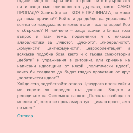
години нищо не върви нито в Троян, нито в държавата
ни и защо сме единствената държава, която САМО
ПРОПАДА? Запитайте се - КОЯ Е ПРИЧИНАТА, не може
да няма причина!? Който и да дойде да управлява /
всички се изредиха по няколко пъти/ - все не върви! Кое
е сбъркано? И най-вече – защо всички отбягват този
въпрос и тази тема, подменяйки я с някаква
алабалистика за „лявото“, „дясното“, „либералното“,
„комунисти“, „антикомунисти“, „евроориентация“ и
всякаква подобна боза, както и с такива смехотворни
„дебати“ и упражнения в риторика или сричане на
написани идиотщини от някой „политически идиот“,
които би следвало да бъдат гладко прочетени от друг
„политически идиот“?
Хайде сега, задействайте отново Цензурата в този сайт и
ми спрете за пореден път достъпа. Защото и
рецидивите на Системата са като „Пълната свобода на
мненията“, което се прокламира тук – „имаш право, ама
не може“.
Отговор