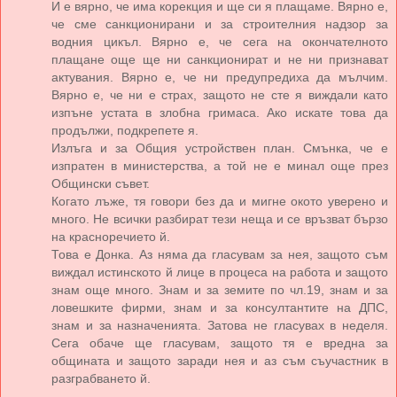
И е вярно, че има корекция и ще си я плащаме. Вярно е,
че сме санкционирани и за строителния надзор за
водния цикъл. Вярно е, че сега на окончателното
плащане още ще ни санкционират и не ни признават
актувания. Вярно е, че ни предупредиха да мълчим.
Вярно е, че ни е страх, защото не сте я виждали като
изпъне устата в злобна гримаса. Ако искате това да
продължи, подкрепете я.
Излъга и за Общия устройствен план. Смънка, че е
изпратен в министерства, а той не е минал още през
Общински съвет.
Когато лъже, тя говори без да и мигне окото уверено и
много. Не всички разбират тези неща и се връзват бързо
на красноречието й.
Това е Донка. Аз няма да гласувам за нея, защото съм
виждал истинското й лице в процеса на работа и защото
знам още много. Знам и за земите по чл.19, знам и за
ловешките фирми, знам и за консултантите на ДПС,
знам и за назначенията. Затова не гласувах в неделя.
Сега обаче ще гласувам, защото тя е вредна за
общината и защото заради нея и аз съм съучастник в
разграбването й.