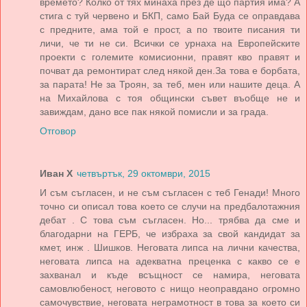
времето? Колко от тях минаха през де що партия има? А
стига с туй червено и БКП, само Бай Буда се оправдава
с предните, ама той е прост, а по твоите писания ти
личи, че ти не си. Всички се урнаха на Европейските
проекти с големите комисионни, правят кво правят и
почват да ремонтират след някой ден.За това е борбата,
за парата! Не за Троян, за теб, мен или нашите деца. А
на Михайлова с тоя общински съвет въобще не и
завиждам, дано все пак някой помисли и за града.
Отговор
Иван Х
четвъртък, 29 октомври, 2015
И съм съгласен, и не съм съгласен с теб Генади! Много
точно си описал това което се случи на предбалотажния
дебат . С това съм съгласен. Но... трябва да сме и
благодарни на ГЕРБ, че избраха за свой кандидат за
кмет, инж . Шишков. Неговата липса на лични качества,
неговата липса на адекватна преценка с какво се е
захванал и къде всъщност се намира, неговата
самовлюбеност, неговото с нищо неоправдано огромно
самочувствие, неговата неграмотност в това за което си