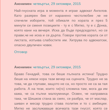
Анонимен
четвъртък, 29 октомври, 2015
Най-гнусната игра в момента я играе адвокат Ангелов.
Като разярен бик от наранено честолюбие ,че не
спечели изборите, той обикаля по хората и през 5
минути си сменя позициите - ту е с Митко, ту е с Донка,
която кани на вечеря. Иска да бъде председател, но се
прави,че не иска и се дърпа. Говори против хората си от
листата, изтъква слабостите им. Хитрува по адвокатски,
опасно двуличен човек.
Отговор
Анонимен
четвъртък, 29 октомври, 2015
Браво Генадий, това си беше пълната истина! Трудно
беше на някои хора тази вечер на сцената. Трудно не за
това, че да глупави, защото не са, но просто не са за тая
работа. А на тези, които ги(го) сложиха там, мога да им
кажа, че са пълни малоумници. Освен, че направиха
така, че Шишков стана за смях, се разбра, че от маслар,
шивач и месар трудно става политик и то с амбиции.
Митко не заслужаваше всичката тази гнусот, която се