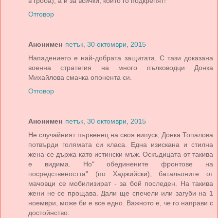
в гроба), а и за всички, които го подкрепят!
Отговор
Анонимен
петък, 30 октомври, 2015
Нападението е най-добрата защитата. С тази доказана
военна стратегия на много пълководци Донка
Михайлова смачка опонента си.
Отговор
Анонимен
петък, 30 октомври, 2015
Не случайният първенец на своя випуск, Донка Топалова
потвърди голямата си класа. Една изискана и стилна
жена се държа като истински мъж. Оскъдицата от такива
е видима. Но" обединените фронтове на
посредствеността" (по Хаджийски), батальоните от
мачовци се мобилизират - за бой последен. На такива
жени не се прощава. Дали ще спечели или загуби на 1
ноември, може би е все едно. Важното е, че го направи с
достойнство.