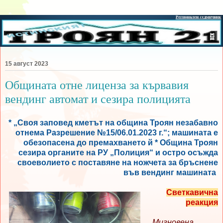
15 август 2023
Общината отне лиценза за кървавия
вендинг автомат и сезира полицията
* „Своя заповед кметът на община Троян незабавно
отнема Разрешение №15/06.01.2023 г.“; машината е
обезопасена до премахването й * Община Троян
сезира органите на РУ „Полиция“ и остро осъжда
своеволието с поставяне на ножчета за бръснене
във вендинг машината
Светкавична
реакция
Мигновена