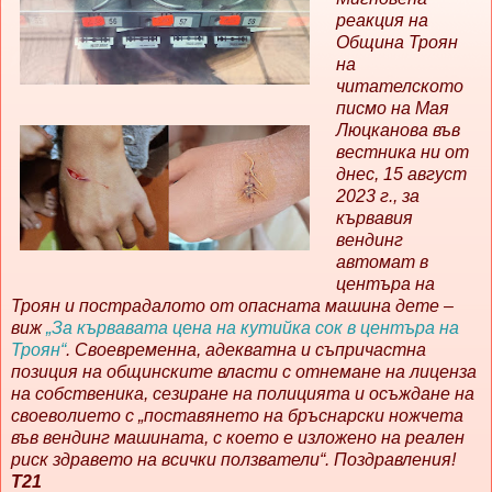
реакция на
Община Троян
на
читателското
писмо на Мая
Люцканова във
вестника ни от
днес, 15 август
2023 г., за
кървавия
вендинг
автомат в
центъра на
Троян и пострадалото от опасната машина дете –
виж
„За кървавата цена на кутийка сок в центъра на
Троян“
. Своевременна, адекватна и съпричастна
позиция на общинските власти с отнемане на лиценза
на собственика, сезиране на полицията и осъждане на
своеволието с „поставянето на бръснарски ножчета
във вендинг машината, с което е изложено на реален
риск здравето на всички ползватели“. Поздравления!
Т21