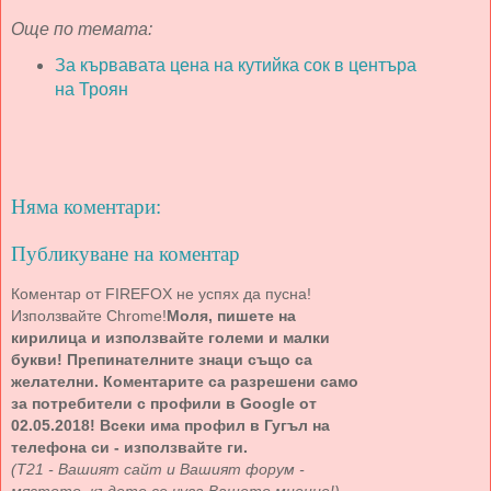
Още по темата:
За кървавата цена на кутийка сок в центъра
на Троян
Няма коментари:
Публикуване на коментар
Коментар от FIREFOX не успях да пусна!
Използвайте Chrome!
Моля, пишете на
кирилица и използвайте големи и малки
букви! Препинателните знаци също са
желателни. Коментарите са разрешени само
за потребители с профили в Google от
02.05.2018! Всеки има профил в Гугъл на
телефона си - използвайте ги.
(Т21 - Вашият сайт и Вашият форум -
мястото, където се чува Вашето мнение!)