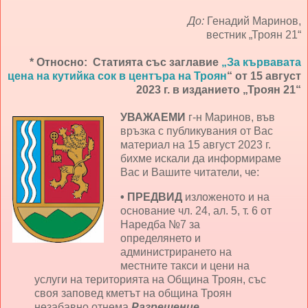
До:
Генадий Маринов,
вестник „Троян 21“
* Относно: Статията със заглавие
„За кървавата
цена на кутийка сок в центъра на Троян
“ от 15 август
2023 г. в изданието „Троян 21“
УВАЖАЕМИ
г-н Маринов, във
връзка с публикувания от Вас
материал на 15 август 2023 г.
бихме искали да информираме
Вас и Вашите читатели, че:
• ПРЕДВИД
изложеното и на
основание чл. 24, ал. 5, т. 6 от
Наредба №7 за
определянето и
администрирането на
местните такси и цени на
услуги на територията на Община Троян, със
своя заповед кметът на община Троян
незабавно отнема
Разрешение