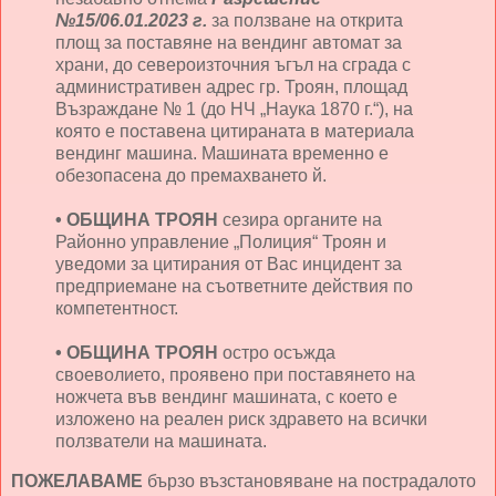
№15/06.01.2023 г.
за ползване на открита
площ за поставяне на вендинг автомат за
храни, до североизточния ъгъл на сграда с
административен адрес гр. Троян, площад
Възраждане № 1 (до НЧ „Наука 1870 г.“), на
която е поставена цитираната в материала
вендинг машина. Машината временно е
обезопасена до премахването й.
• ОБЩИНА ТРОЯН
сезира органите на
Районно управление „Полиция“ Троян и
уведоми за цитирания от Вас инцидент за
предприемане на съответните действия по
компетентност.
• ОБЩИНА ТРОЯН
остро осъжда
своеволието, проявено при поставянето на
ножчета във вендинг машината, с което е
изложено на реален риск здравето на всички
ползватели на машината.
ПОЖЕЛАВАМЕ
бързо възстановяване на пострадалото