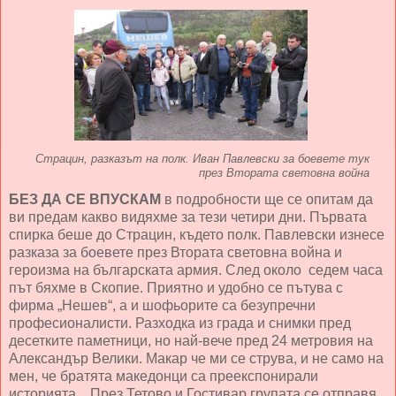
Страцин, разказът на полк. Иван Павлевски за боевете тук
през Втората световна война
БЕЗ ДА СЕ ВПУСКАМ
в подробности ще се опитам да
ви предам какво видяхме за тези четири дни. Първата
спирка беше до Страцин, където полк. Павлевски изнесе
разказа за боевете през Втората световна война и
героизма на българската армия. След около седем часа
път бяхме в Скопие. Приятно и удобно се пътува с
фирма „Нешев“, а и шофьорите са безупречни
професионалисти. Разходка из града и снимки пред
десетките паметници, но най-вече пред 24 метровия на
Александър Велики. Макар че ми се струва, и не само на
мен, че братята македонци са преекспонирали
историята... През Тетово и Гостивар групата се отправя