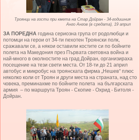
Троянци на гости при кмета на Стар Дойран - 34-годишния
Анго Ангов (в средата), 19 април
ЗА ПОРЕДНА
година сериозна група от родолюбци и
потомци на герои от 34-ти пехотен Троянски полк,
сражавали се, а някои оставили костите си по бойните
полета на Македония през Първата световна война и
най-много в околностите на град Дойран, организираха
посещение на тези свети места. От 18-ти до 21 април
автобус и микробус на троянската фирма „Нешев“ плюс
няколко коли от Троян и други места на страната, над сто
човека, преминахме по бойните полета на българската
армия – по маршрута Троян - Скопие - Охрид - Битоля -
Дойран.