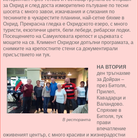
за Охрид и след доста изморително пътуване по тесни
шосета с много завои, изкачвания и слизания по
теснините в чукарестите планини, най-сетне бяхме в
Охрид. Прекрасна гледка е Охридското езеро, с много
туристи, екзотични цветя, бели лебеди, рибарски лодки.
Посещението на Самуиловата крепост и църквата с
мощите на св. Климент Охридски допълни програмата, а
снимките на крепостните стени са документирали
присъствието ни тук.
НА ВТОРИЯ
ден тръгнахме
за Дойран –
през Битоля,
Прилеп,
Кавадарци и
Валандово.
Спряхме в
Битоля, тук
В ресторанта
прави
впечатление
оживеният център, с много красиви и жизнерадостни