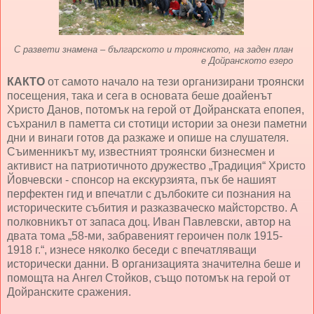
С развети знамена – българското и троянското, на заден план
е Дойранското езеро
КАКТО
от самото начало на тези организирани троянски
посещения, така и сега в основата беше доайенът
Христо Данов, потомък на герой от Дойранската епопея,
съхранил в паметта си стотици истории за онези паметни
дни и винаги готов да разкаже и опише на слушателя.
Съименникът му, известният троянски бизнесмен и
активист на патриотичното дружество „Традиция“ Христо
Йовчевски - спонсор на екскурзията, пък бе нашият
перфектен гид и впечатли с дълбоките си познания на
историческите събития и разказваческо майсторство. А
полковникът от запаса доц. Иван Павлевски, автор на
двата тома „58-ми, забравеният героичен полк 1915-
1918 г.“, изнесе няколко беседи с впечатляващи
исторически данни. В организацията значителна беше и
помощта на Ангел Стойков, също потомък на герой от
Дойранските сражения.