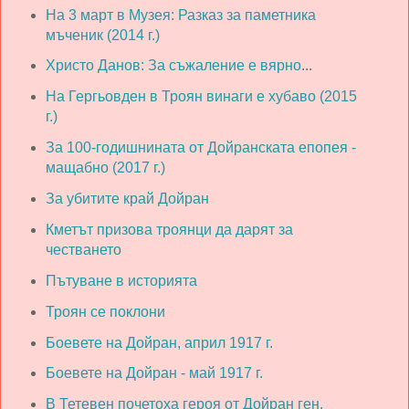
На 3 март в Музея: Разказ за паметника
мъченик (2014 г.)
Христо Данов: За съжаление е вярно
...
На Гергьовден в Троян винаги е хубаво (2015
г.)
За 100-годишнината от Дойранската епопея -
мащабно (2017 г.)
За убитите край Дойран
Кметът призова троянци да дарят за
честването
Пътуване в историята
Троян се поклони
Боевете на Дойран, април 1917 г.
Боевете на Дойран - май 1917 г.
В Тетевен почетоха героя от Дойран ген.