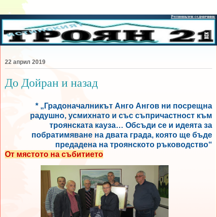
22 април 2019
До Дойран и назад
* „Градоначалникът Анго Ангов ни посрещна
радушно, усмихнато и със съпричастност към
троянската кауза… Обсъди се и идеята за
побратимяване на двата града, която ще бъде
предадена на троянското ръководство“
От мястото на събитието