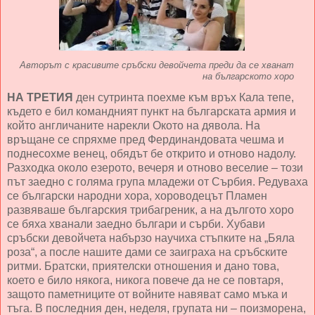
Авторът с красивите сръбски девойчета преди да се хванат
на българското хоро
НА ТРЕТИЯ
ден сутринта поехме към връх Кала тепе,
където е бил командният пункт на българската армия и
който англичаните нарекли Окото на дявола. На
връщане се спряхме пред Фердинандовата чешма и
поднесохме венец, обядът бе открито и отново надолу.
Разходка около езерото, вечеря и отново веселие – този
път заедно с голяма група младежи от Сърбия. Редуваха
се български народни хора, хороводецът Пламен
развяваше българския трибагреник, а на дългото хоро
се бяха хванали заедно българи и сърби. Хубави
сръбски девойчета набързо научиха стъпките на „Бяла
роза“, а после нашите дами се заиграха на сръбските
ритми. Братски, приятелски отношения и дано това,
което е било някога, никога повече да не се повтаря,
защото паметниците от войните навяват само мъка и
тъга. В последния ден, неделя, групата ни – поизморена,