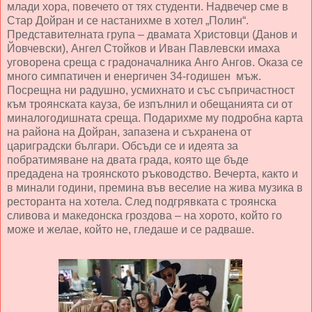
млади хора, повечето от тях студенти. Надвечер сме в
Стар Дойран и се настанихме в хотел „Полин“.
Представителната група – двамата Христовци (Данов и
Йовчевски), Ангел Стойков и Иван Павлевски имаха
уговорена среща с градоначалника Анго Ангов. Оказа се
много симпатичен и енергичен 34-годишен мъж.
Посрещна ни радушно, усмихнато и със съпричастност
към троянската кауза, бе изпълнил и обещанията си от
миналогодишната среща. Подарихме му подробна карта
на района на Дойран, запазена и съхранена от
цариградски българи. Обсъди се и идеята за
побратимяване на двата града, която ще бъде
предадена на троянското ръководство. Вечерта, както и
в минали години, премина във веселие на жива музика в
ресторанта на хотела. След подгрявката с троянска
сливова и македонска гроздова – на хорото, който го
може и желае, който не, гледаше и се радваше.