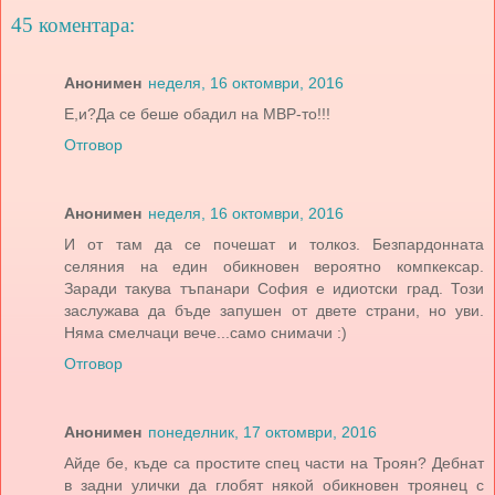
45 коментара:
Анонимен
неделя, 16 октомври, 2016
Е,и?Да се беше обадил на МВР-то!!!
Отговор
Анонимен
неделя, 16 октомври, 2016
И от там да се почешат и толкоз. Безпардонната
селяния на един обикновен вероятно компкексар.
Заради такува тъпанари София е идиотски град. Този
заслужава да бъде запушен от двете страни, но уви.
Няма смелчаци вече...само снимачи :)
Отговор
Анонимен
понеделник, 17 октомври, 2016
Айде бе, къде са простите спец части на Троян? Дебнат
в задни улички да глобят някой обикновен троянец с