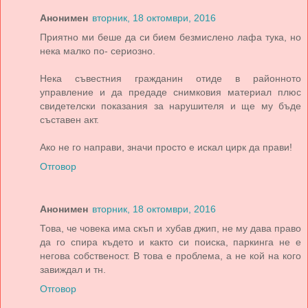
Анонимен
вторник, 18 октомври, 2016
Приятно ми беше да си бием безмислено лафа тука, но
нека малко по- сериозно.
Нека съвестния гражданин отиде в районното
управление и да предаде снимковия материал плюс
свидетелски показания за нарушителя и ще му бъде
съставен акт.
Ако не го направи, значи просто е искал цирк да прави!
Отговор
Анонимен
вторник, 18 октомври, 2016
Това, че човека има скъп и хубав джип, не му дава право
да го спира където и както си поиска, паркинга не е
негова собственост. В това е проблема, а не кой на кого
завиждал и тн.
Отговор