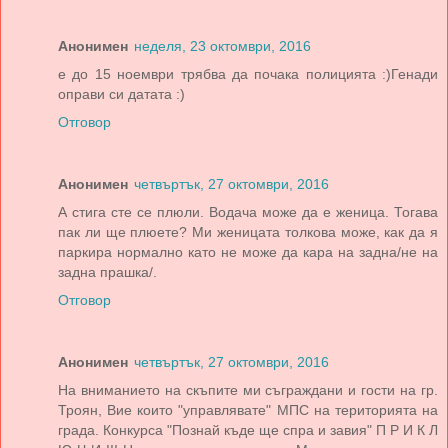
Анонимен
неделя, 23 октомври, 2016
е до 15 ноември трябва да почака полицията :)Генади
оправи си датата :)
Отговор
Анонимен
четвъртък, 27 октомври, 2016
А стига сте се плюли. Водача може да е женица. Тогава
пак ли ще плюете? Ми женицата толкова може, как да я
паркира нормално като не може да кара на задна/не на
задна прашка/.
Отговор
Анонимен
четвъртък, 27 октомври, 2016
На вниманието на скъпите ми съграждани и гости на гр.
Троян, Вие които "управлявате" МПС на територията на
града. Конкурса "Познай къде ще спра и завия" П Р И К Л