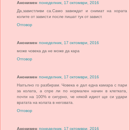
Анонимен
понеделник, 17 октомври, 2016
Да,завистливи са.Само завиждат и снимат на хората
колите от завист.и после пишат тук от завист.
Отговор
Анонимен
понеделник, 17 октомври, 2016
може човека да не може да кара
Отговор
Анонимен
понеделник, 17 октомври, 2016
Напълно го разбирам. Човека е дал една камара с пари
за колата, а спре ли по нормален начин в клетката,
почти на 100% е сигурно, че някой идиот ще си удари
вратата на колата в неговата.
Отговор
Анонимен
понеделник, 17 октомври, 2016