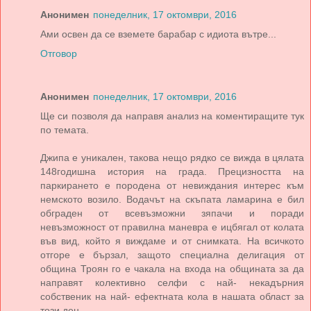
Анонимен
понеделник, 17 октомври, 2016
Ами освен да се вземете барабар с идиота вътре...
Отговор
Анонимен
понеделник, 17 октомври, 2016
Ще си позволя да направя анализ на коментиращите тук
по темата.
Джипа е уникален, такова нещо рядко се вижда в цялата
148годишна история на града. Прецизността на
паркирането е породена от невиждания интерес към
немското возило. Водачът на скъпата ламарина е бил
обграден от всевъзможни зяпачи и поради
невъзможност от правилна маневра е ицбягал от колата
във вид, който я виждаме и от снимката. На всичкото
отгоре е бързал, защото специална делигация от
община Троян го е чакала на входа на общината за да
направят колективно селфи с най- некадърния
собственик на най- ефектната кола в нашата област за
този ден.