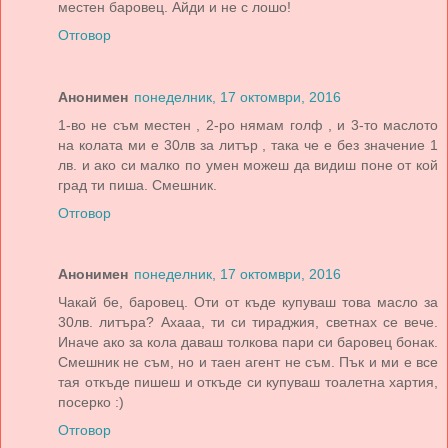
местен баровец. Айди и не с лошо!
Отговор
Анонимен
понеделник, 17 октомври, 2016
1-во не съм местен , 2-ро нямам голф , и 3-то маслото
на колата ми е 30лв за литър , така че е без значение 1
лв. и ако си малко по умен можеш да видиш поне от кой
град ти пиша. Смешник.
Отговор
Анонимен
понеделник, 17 октомври, 2016
Чакай бе, баровец. Оти от къде купуваш това масло за
30лв. литъра? Ахааа, ти си тираджия, светнах се вече.
Иначе ако за кола даваш толкова пари си баровец бонак.
Смешник не съм, но и таен агент не съм. Пък и ми е все
тая откъде пишеш и откъде си купуваш тоалетна хартия,
посерко :)
Отговор