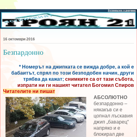
16 октомври 2016
Безпардонно
* Номерът на джипката се вижда добре, а кой е
бабаитът, спрял по този безподобен
начин, други
трябва да кажат;
снимките са от тази събота,
изпрати ни ги нашият читател Богомил Спиров
Читателите ни пишат
АБСОЛЮТНО
безпардонно –
някакъв си е
цопнал лъскавия
джип „баварец“
напряко и е
блокирал две