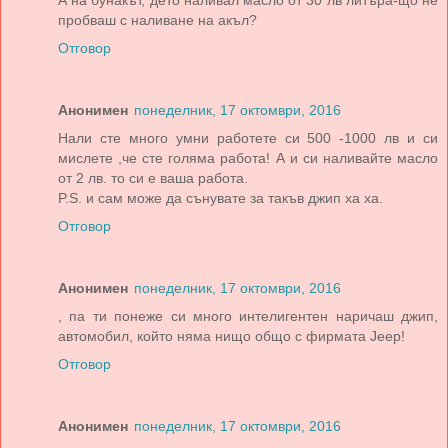
А на бунакът, дето наливал масло от 30 лв литъра-що не
пробваш с наливане на акъл?
Отговор
Анонимен
понеделник, 17 октомври, 2016
Нали сте много умни работете си 500 -1000 лв и си
мислете ,че сте голяма работа! А и си наливайте масло
от 2 лв. то си е ваша работа.
P.S. и сам може да сънувате за такъв джип ха ха.
Отговор
Анонимен
понеделник, 17 октомври, 2016
, па ти понеже си много интелигентен наричаш джип,
автомобил, който няма нищо общо с фирмата Jeep!
Отговор
Анонимен
понеделник, 17 октомври, 2016