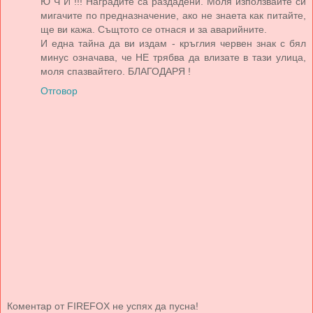
Ю Ч И !!! Наградите са раздадени. Моля използваите си
мигачите по предназначение, ако не знаета как питайте,
ще ви кажа. Същтото се отнася и за аварийните.
И една тайна да ви издам - кръглия червен знак с бял
минус означава, че НЕ трябва да влизате в тази улица,
моля спазвайтего. БЛАГОДАРЯ !
Отговор
Коментар от FIREFOX не успях да пусна!