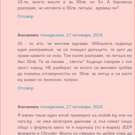
18-ти, моето масло е за 90лв. но 5л. А баровеца
разправя, че неговото е 30лв. литъра , вдяваш ли?
Отговор
Анонимен
понеделник, 17 октомври, 2016
20 - ти, ето, че мислим еднакво. МИналата седмица
един разправяше, че си плащал данъците, та щял да
прави каквото си иска. Тоя паляк разправя, че литъра му
бил 30лв. Те за такова ,, светло" бъдеще говорим с тоя
прост народ. НЕ разбират, че когато си виновен трябва
да поемеш отговорността си. 30лв. за литър и си както
му казват по троянско- патрон.
Отговор
Анонимен
понеделник, 17 октомври, 2016
Я вземи пиши един email примерно на mobile.bg или на
cars.bg , че има категория джипове ,а пък нямат нищо
общо с фирмата както ти я наричаш (то е марка) JEEP
фирмата е Chrysler. Много си смешен по добре спри да