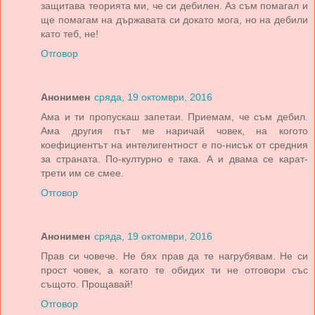
защитава теорията ми, че си дебилен. Аз съм помагал и
ще помагам на държавата си докато мога, но на дебили
като теб, не!
Отговор
Анонимен
сряда, 19 октомври, 2016
Ама и ти пропускаш запетаи. Приемам, че съм дебил.
Ама другия път ме наричай човек, на когото
коефициентът на интелигентност е по-нисък от средния
за страната. По-културно е така. А и двама се карат-
трети им се смее.
Отговор
Анонимен
сряда, 19 октомври, 2016
Прав си човече. Не бях прав да те нагрубявам. Не си
прост човек, а когато те обидих ти не отговори със
същото. Прощавай!
Отговор