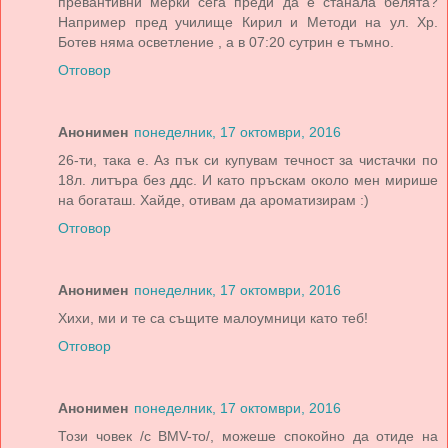
превантивни мерки сега преди да е станала белята?
Например пред училище Кирил и Методи на ул. Хр.
Ботев няма осветление , а в 07:20 сутрин е тъмно.
Отговор
Анонимен
понеделник, 17 октомври, 2016
26-ти, така е. Аз пък си купувам течност за чистачки по
18л. литъра без ддс. И като пръскам около мен мирише
на богаташ. Хайде, отивам да ароматизирам :)
Отговор
Анонимен
понеделник, 17 октомври, 2016
Хихи, ми и те са същите малоумници като теб!
Отговор
Анонимен
понеделник, 17 октомври, 2016
Този човек /с BMV-то/, можеше спокойно да отиде на