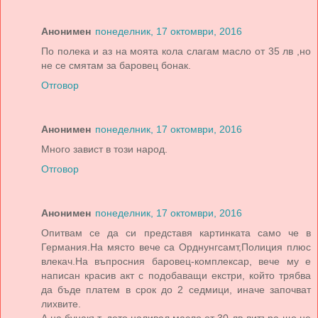
Анонимен
понеделник, 17 октомври, 2016
По полека и аз на моята кола слагам масло от 35 лв ,но
не се смятам за баровец бонак.
Отговор
Анонимен
понеделник, 17 октомври, 2016
Много завист в този народ.
Отговор
Анонимен
понеделник, 17 октомври, 2016
Опитвам се да си представя картинката само че в
Германия.На място вече са Орднунгсамт,Полиция плюс
влекач.На въпросния баровец-комплексар, вече му е
написан красив акт с подобаващи екстри, който трябва
да бъде платем в срок до 2 седмици, иначе започват
лихвите.