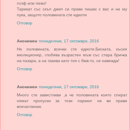
голф или пежо!
Тарикат със скъп джип си прави пишки с вас и не му
пука, защото половината сте идиоти
Отговор
Анонимен
понеделник, 17 октомври, 2016
Не половината, всички сте идиоти.Биската, късия
мюлиционер, глобява възрастен мъж със стара бричка
на пазара, а на такива като тоя с бмв-то, се навежда!
Отговор
Анонимен
понеделник, 17 октомври, 2016
Много сте завистливи ,а че половината които спират
нямат пропуски за този паркинг не ви прави
впечатление.
Отговор