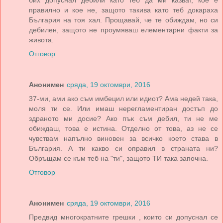
бих допуснал дебили като теб да ми казват, кое е
правилно и кое не, защото такива като теб докараха
България на тоя хал. Прощавай, че те обиждам, но си
дебилен, защото не проумяваш елементарни факти за
живота.
Отговор
Анонимен
сряда, 19 октомври, 2016
37-ми, ами ако съм имбецил или идиот? Ама недей така,
моля ти се. Или имаш нерегламентиран достъп до
здраното ми досие? Ако пък съм дебил, ти не ме
обиждаш, това е истина. Отделно от това, аз не се
чувствам напълно виновен за всичко което става в
България. А ти какво си оправил в страната ни?
Обръщам се към теб на "ти", защото ТИ така започна.
Отговор
Анонимен
сряда, 19 октомври, 2016
Предвид многократните грешки , които си допуснал се