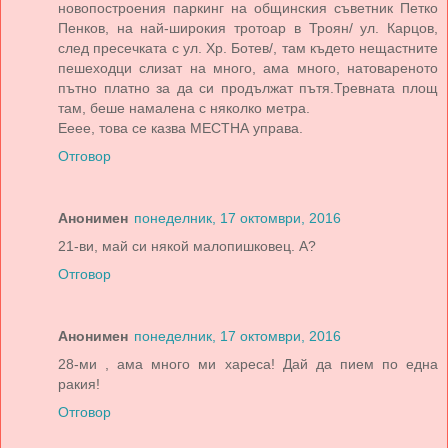
новопостроения паркинг на общинския съветник Петко
Пенков, на най-широкия тротоар в Троян/ ул. Карцов,
след пресечката с ул. Хр. Ботев/, там където нещастните
пешеходци слизат на много, ама много, натовареното
пътно платно за да си продължат пътя.Тревната площ
там, беше намалена с няколко метра.
Ееее, това се казва МЕСТНА управа.
Отговор
Анонимен
понеделник, 17 октомври, 2016
21-ви, май си някой малопишковец. А?
Отговор
Анонимен
понеделник, 17 октомври, 2016
28-ми , ама много ми хареса! Дай да пием по една
ракия!
Отговор