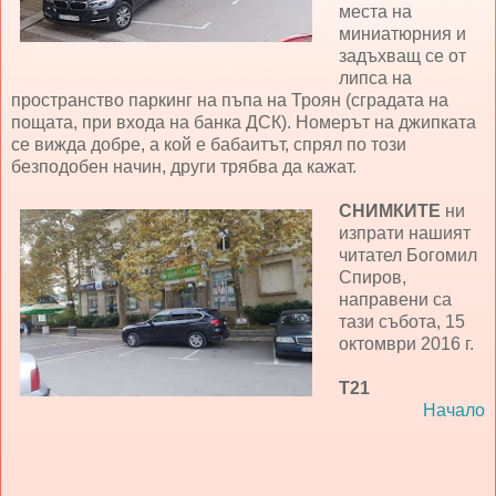
места на
миниатюрния и
задъхващ се от
липса на
пространство паркинг на пъпа на Троян (сградата на
пощата, при входа на банка ДСК). Номерът на джипката
се вижда добре, а кой е бабаитът, спрял по този
безподобен начин, други трябва да кажат.
СНИМКИТЕ
ни
изпрати нашият
читател Богомил
Спиров,
направени са
тази събота, 15
октомври 2016 г.
Т21
Начало