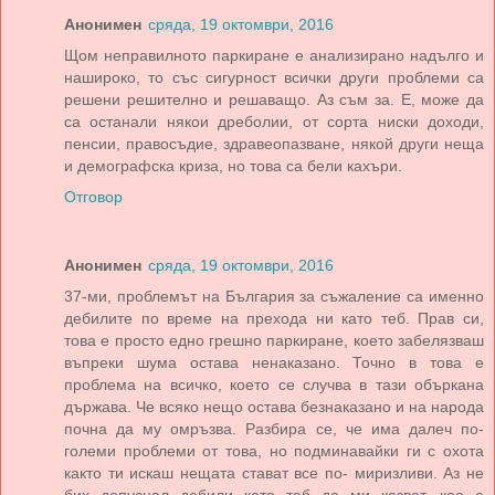
Анонимен
сряда, 19 октомври, 2016
Щом неправилното паркиране е анализирано надълго и
нашироко, то със сигурност всички други проблеми са
решени решително и решаващо. Аз съм за. Е, може да
са останали някои дреболии, от сорта ниски доходи,
пенсии, правосъдие, здравеопазване, някой други неща
и демографска криза, но това са бели кахъри.
Отговор
Анонимен
сряда, 19 октомври, 2016
37-ми, проблемът на България за съжаление са именно
дебилите по време на прехода ни като теб. Прав си,
това е просто едно грешно паркиране, което забелязваш
въпреки шума остава ненаказано. Точно в това е
проблема на всичко, което се случва в тази объркана
държава. Че всяко нещо остава безнаказано и на народа
почна да му омръзва. Разбира се, че има далеч по-
големи проблеми от това, но подминавайки ги с охота
както ти искаш нещата стават все по- миризливи. Аз не