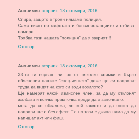
Анонимен
вторник, 18 октомври, 2016
Спира, защото в троян нямаме полиция.
Само висят по кафетата и бензиностанциите и отбиват
номера.
Трябва тази нашата "полиция" да я закрият!!!
Отговор
Анонимен
вторник, 18 октомври, 2016
33-ти ти вярваш ли, че от няколко снимки и бързо
обяснения нашите "спец-ченгета" даже ще си направят
труда да видят на кого си води возилото?
Ще намерят някой измислен член, за да му отклонят
жалбата и всичко приключва преди да е започнало.
мога да се обзаложа, че кой каквото и да опита да
направи ще е без ефект. Т.е на този с джипа няма да му
напишат акт или фиш.
Отговор