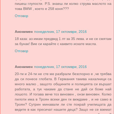
пишеш глупости. P.S. знаеш ли колко струва маслото на
това BMW , което е 258 коня???
Отговор
Анонимен
понеделник, 17 октомври, 2016
18 каза: аз имам предвид 1 лт за 35 лева. и не се смятам
за бунак! Вие си карайте с каквито искате масла.
Отговор
Анонимен
понеделник, 17 октомври, 2016
20-ти и 24-ти не сте ме разбрали безспорно е ,че трябва
да си понесе глобата. В Германия такива нахалници са
много малко , защото общините и полицията си вършат
работата, а тук чакаме да стане не дай си боже най
лошото. И тогава вече тоз виновен , онзи виновен. Колко
пилоти има в Троян всеки ден ги виждаме , и не само в
Троян? Сутрин минавали ли сте покрай училищата да
видите в как пресичат нашите деца? Защо не се вземат