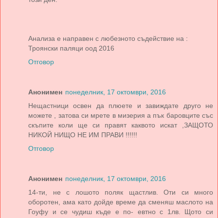
Анализа е направен с любезното съдействие на :
Троянски паляци оод 2016
Отговор
Анонимен
понеделник, 17 октомври, 2016
Нещастници освен да плюете и завиждате друго не
можете , затова си мрете в мизерия а пък баровците със
скъпите коли ще си правят каквото искат ,ЗАЩОТО
НИКОЙ НИЩО НЕ ИМ ПРАВИ !!!!!!
Отговор
Анонимен
понеделник, 17 октомври, 2016
14-ти, не с лошото поляк щастлив. Оти си много
оборотен, ама като дойде време да сменяш маслото на
Гоуфу и се чудиш къде е по- евтно с 1лв. Щото си