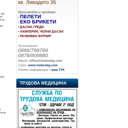
кв. Ливадето 35
Произвежда и продава:
 да
ПЕЛЕТИ
ки"
•
вече
ЕКО БРИКЕТИ
•
За
• ДЪСКИ, ГРЕДИ
• ЛАМПЕРИЯ, ЧЕЛНИ ДЪСКИ
• РАЗВИВАН ФУРНИР
За контакти:
0886/799766
0878/809880
Имейл:
office@hedonbg.com
Сайт:
www.hedonbg.com
Повече информация
– виж ТУК
ъра
ТРУДОВА МЕДИЦИНА
т
иначе