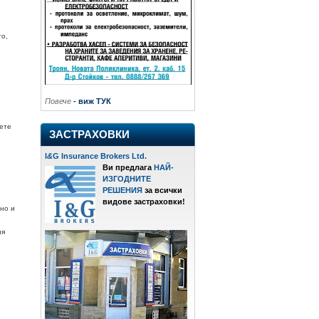
то,
Повече
- виж ТУК
ете
ЗАСТРАХОВКИ
I
&
G Insurance Brokers Ltd.
Ви предлага
НАЙ-
ИЗГОДНИТЕ
РЕШЕНИЯ
за всички
видове застраховки!
рно и
ия