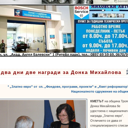
 два дни две награди за Донка Михайлова
О
2
* „Златно евро” от сп. „Фондове, програми, проекти” и „Кмет реформатор
Националното сдружение на общин
КМЕТЪТ
на община Троя
Донка Михайлова бе
удостоена с националнат
награда „Златно евро”.
Отличието се дава от
специализираното списа