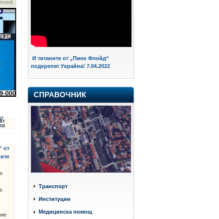
И титаните от „Пинк Флойд“
подкрепят Украйна! 7.04.2022
СПРАВОЧНИК
17
КТ
012
” от
ите
н
Транспорт
а
Институции
Медицинска помощ
ние