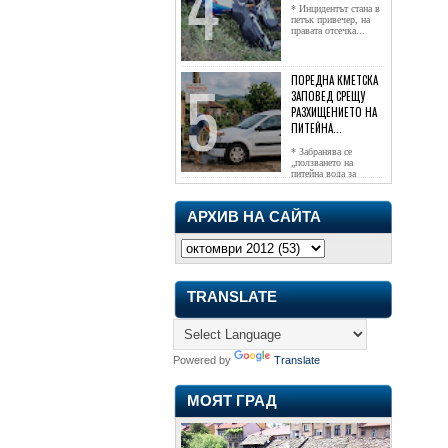
* Инцидентът стана в
петък привечер, на
правата отсечка...
ПОРЕДНА КМЕТСКА
ЗАПОВЕД СРЕЩУ
РАЗХИЩЕНИЕТО НА
ПИТЕЙНА...
* Забранява се
„ползването на
питейна вода за
напояване...
АРХИВ НА САЙТА
TRANSLATE
Powered by
Translate
МОЯТ ГРАД