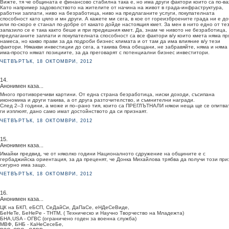
Вижте, тя че общината е финансово стабилна така е, но има други фактори които са по-в
Като например задоволството на жителите от начина на живот в града-инфраструктура,
работни заплати, ниво на безработица, ниво на предлаганите услуги, покупателната
способност като цяло и мн други. А кажете ми сега, в кое от гореизброените града ни е д
или по-скоро е станал по-добре от какато дойде настоящия кмет. За мен в нито едно от тез
запазило се е така както беше и при предишния кмет. Да, знам че нивото не безработица,
предлаганите заплати и покупателната способност са все фактори в/у които кмета няма пр
намеса, но какво прави за да подроби бизнес климата и от там да има влияние в/у тези
фактори. Някакви инвестиции до сега, а такива бяха обещани, не забравяйте, няма и няма
има-просто нямат позициите, за да преговарят с потенциални бизнес инвеститори.
ЧЕТВЪРТЪК, 18 ОКТОМВРИ, 2012
14.
Анонимен каза...
Много противоречиви картини. От една страна безработица, ниски доходи, съсипана
икономика и други такива, а от друга разточителство, и съмнителни награди.
След 2–3 години, а може и по–рано тия, които са ПРЕГЛЪТНАЛИ някои неща ще се опитва
ги изплюят, дано само имат достойнството да си признаят.
ЧЕТВЪРТЪК, 18 ОКТОМВРИ, 2012
15.
Анонимен каза...
Имайки предвид, че от няколко години Националното сдружение на общините е с
гербаджийска ориентация, за да преценят, че Донка Михайлова трябва да получи този при
сигурно има защо.
ЧЕТВЪРТЪК, 18 ОКТОМВРИ, 2012
16.
Анонимен каза...
ЦК на БКП, еБСП, СеДайСи, ДаПаСе, еНДeСeВиде,
БеНеТе, БеНеРе - ТНТМ, ( Техническо и Научно Творчество на Младежта)
БНА,USA - ОГВС (ограничено годен за военна служба)
МВФ, БНБ - КаНеСесеБе,