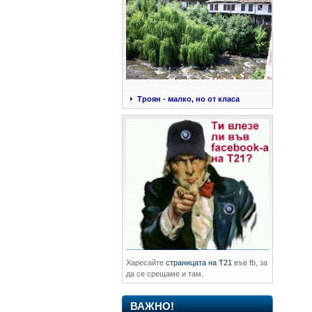
Троян - малко, но от класа
Харесайте
страницата на Т21
във fb, за
да се срещаме и там.
ВАЖНО!