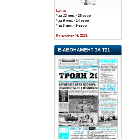
Цени:
*
за 12 мес.
- 25 евро
*
за 6 мес.
- 14 евро
* за 3 мес. - 9 евро
Каталожен № 2282
Е-АБОНАМЕНТ ЗА Т21