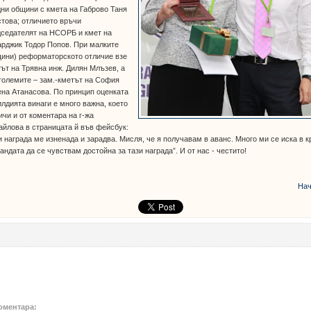
ни общини с кмета на Габрово Таня
това; отличието връчи
дседателят на НСОРБ и кмет на
рджик Тодор Попов. При малките
щини) реформаторското отличие взе
ът на Трявна инж. Дилян Млъзев, а
големите – зам.-кметът на София
на Атанасова. По принцип оценката
илдията винаги е много важна, което
ичи и от коментара на г-жа
йлова в страницата й във фейсбук:
и награда ме изненада и зарадва. Мисля, че я получавам в аванс. Много ми се иска в к
андата да се чувствам достойна за тази награда”. И от нас - честито!
Нач
оментара: