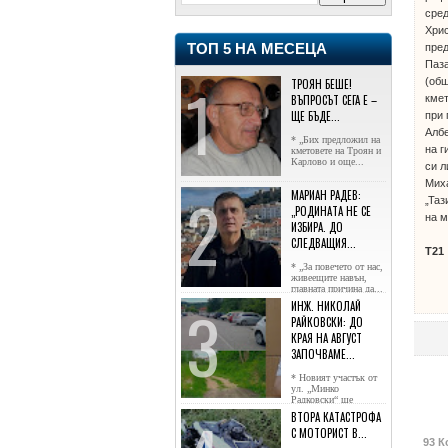
сред
Хрис
пре
ТОП 5 НА МЕСЕЦА
Паза
(об
ТРОЯН БЕШЕ!
кмет
ВЪПРОСЪТ СЕГА Е –
ЩЕ БЪДЕ...
при 
Албе
* „Бих предложил на
на г
кметовете на Троян и
Карлово и още...
си л
Миха
МАРИАН РАДЕВ:
„Таз
„РОДИНАТА НЕ СЕ
на м
ИЗБИРА. ДО
СЛЕДВАЩИЯ...
Т21
* „За повечето от нас,
живеещите навън,
главната причина да...
ИНЖ. НИКОЛАЙ
РАЙКОВСКИ: ДО
КРАЯ НА АВГУСТ
ЗАПОЧВАМЕ...
* Новият участък от
ул. „Минко
Радковски“ ще
достигне жк...
ВТОРА КАТАСТРОФА
С МОТОРИСТ В...
93 К