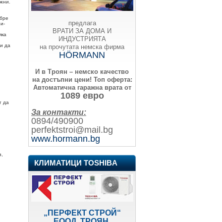
ажни.
обре
предлага
и-
ВРАТИ ЗА ДОМА И
яка
ИНДУСТРИЯТА
 и да
на прочутата немска фирма
HÖRMANN
И в Троян – немско качество
на достъпни цени!
Топ оферта:
Автоматична гаражна врата от
1089 евро
т да
За контакти:
0894/490900
perfektstroi@mail.bg
www.hormann.bg
з,
КЛИМАТИЦИ TOSHIBA
„ПЕРФЕКТ СТРОЙ“
ЕООД, ТРОЯН