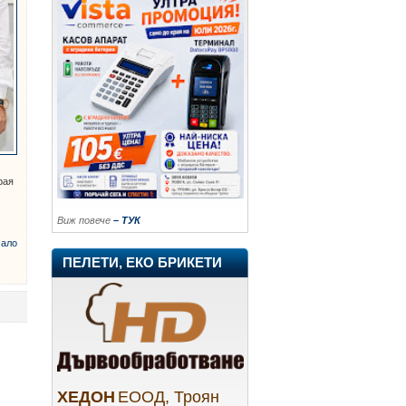
рая
Виж повече
– ТУК
ало
ПЕЛЕТИ, ЕКО БРИКЕТИ
ХЕДОН
ЕООД, Троян