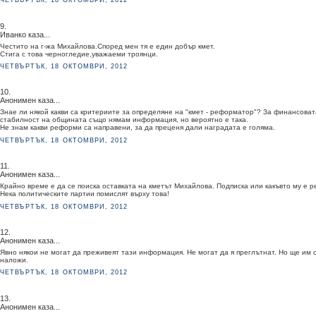
ЧЕТВЪРТЪК, 18 ОКТОМВРИ, 2012
9.
Иванко каза...
Честито на г-жа Михайлова.Според мен тя е един добър кмет.
Стига с това черногледие,уважаеми троянци.
ЧЕТВЪРТЪК, 18 ОКТОМВРИ, 2012
10.
Анонимен каза...
Знае ли някой какви са критериите за определяне на "кмет - реформатор"? За финансоват
стабилност на общината също нямам информация, но вероятно е така.
Не знам какви реформи са направени, за да преценя дали наградата е голяма.
ЧЕТВЪРТЪК, 18 ОКТОМВРИ, 2012
11.
Анонимен каза...
Крайно време е да се поиска оставката на кметът Михайлова. Подписка или какъвто му е р
Нека политическите партии помислят върху това!
ЧЕТВЪРТЪК, 18 ОКТОМВРИ, 2012
12.
Анонимен каза...
Явно някои не могат да преживеят тази информация. Не могат да я преглътнат. Но ще им 
наложи.
ЧЕТВЪРТЪК, 18 ОКТОМВРИ, 2012
13.
Анонимен каза...