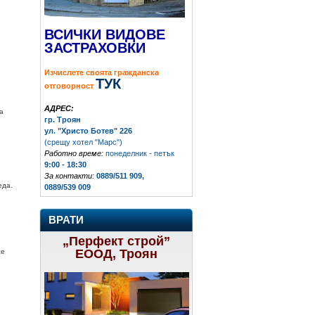
ВСИЧКИ ВИДОВЕ
ЗАСТРАХОВКИ
Изчислете своята гражданска
ТУК
отговорност
АДРЕС:
а
гр. Троян
ул. "Христо Ботев" 226
(срещу хотел "Марс")
Работно време:
понеделник - петък
9:00 - 18:30
За контакти:
0889/511 909,
еда.
0889/539 009
ВРАТИ
„Перфект строй”
ЕООД, Троян
се