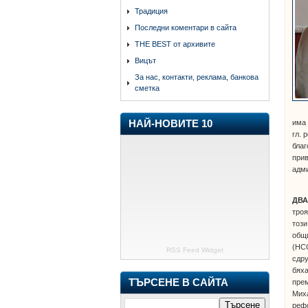
Традиция
Последни коментари в сайта
THE BEST от архивите
Вицът
За нас, контакти, реклама, банкова
сметка
има 
НАЙ-НОВИТЕ 10
гл. 
благ
прив
адм
ДВА
троя
този
общ
(НС
RSS Feed Widget
сдру
бяха
ТЪРСЕНЕ В САЙТА
прем
Миха
рефо