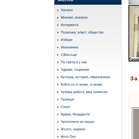
Начало
Мнения, анализи
Интервюта
Политика, власт, общество
Избори
Икономика
Сблъсъци
По света и у нас
Здраве, социални
Култура, история, образование
За
Който си го може, го може
Хубава работа, ама троянска
Троянци
Спорт
Крими, Инциденти
Читателите ни пишат
Жълто, шарено
Фото Око