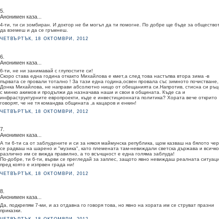
5.
Анонимен каза...
4-ти, ти си зомбиран. И доктор не би могъл да ти помогне. По добре ще бъде за общество
да вземеш и да се гръмнеш.
ЧЕТВЪРТЪК, 18 ОКТОМВРИ, 2012
6.
Анонимен каза...
6-ти, не ни занимавай с глупостите си!
Скоро става една година откакто Михайлова е кмет,а след това настъпва втора зима -в
първата се провали тотално ! За тази една година,освен провала със зимното почистване,
Донка Михайлова, не направи абсолютно нищо от обещанията си.Напротив, стисна си ръц
с минко акимов и продължи да назначава наши и свои в общината. Къде са и
инфраструктурните европроекти, къде е инвестиционната политика? Хората вече открито
говорят, че не тя командва общината ,а кацаров и енкин!
ЧЕТВЪРТЪК, 18 ОКТОМВРИ, 2012
7.
Анонимен каза...
А ти 6-ти са от заблудените и си за някоя маймунска република, щом казваш на бялото че
се радваш на шарено и "музика", като племената там-невиждали светска държава и всичко
различно им се вижда правилно, а то всъчщност е една голяма заблуда!
По-добре, ти 6-ти, върви се прегледай за заплес, защото явно невиждаш реалната ситуац
пред която е изпрвен града ни!
ЧЕТВЪРТЪК, 18 ОКТОМВРИ, 2012
8.
Анонимен каза...
Да, подкрепям 7-ми, и аз отдавна го говоря това, но явно на хората им се струват празни
приказки.