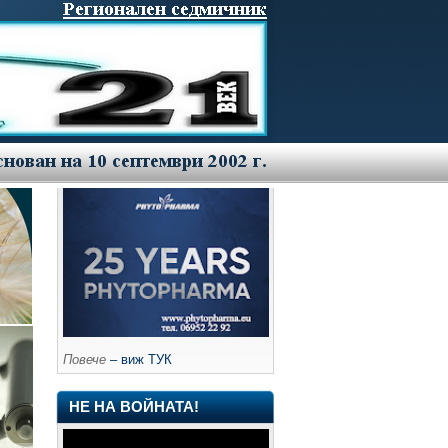
Повече
– виж ТУК
НЕ НА ВОЙНАТА!