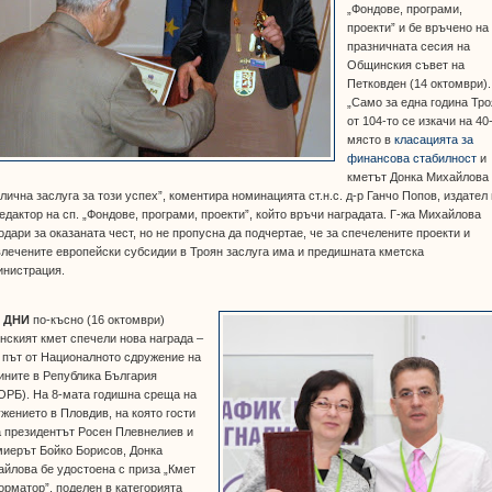
„Фондове, програми,
проекти” и бе връчено на
празничната сесия на
Общинския съвет на
Петковден (14 октомври).
„Само за една година Тр
от 104-то се изкачи на 40
място в
класацията за
финансова стабилност
и
кметът Донка Михайлова
лична заслуга за този успех”, коментира номинацията ст.н.с. д-р Ганчо Попов, издател 
редактор на сп. „Фондове, програми, проекти”, който връчи наградата. Г-жа Михайлова
одари за оказаната чест, но не пропусна да подчертае, че за спечелените проекти и
лечените европейски субсидии в Троян заслуга има и предишната кметска
инистрация.
 ДНИ
по-късно (16 октомври)
нският кмет спечели нова награда –
 път от Националното сдружение на
ините в Република България
ОРБ). На 8-мата годишна среща на
жението в Пловдив, на която гости
 президентът Росен Плевнелиев и
иерът Бойко Борисов, Донка
йлова бе удостоена с приза „Кмет
рматор”, поделен в категорията