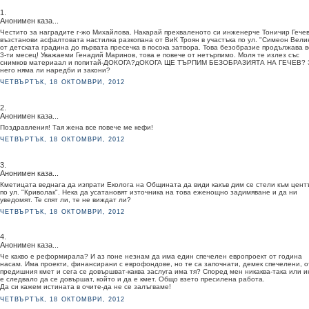
1.
Анонимен каза...
Честито за наградите г-жо Михайлова. Накарай прехваленото си инженерче Тоничир Гечев
възстанови асфалтовата настилка разкопана от ВиК Троян в участъка по ул. "Симеон Вели
от детската градина до първата пресечка в посока затвора. Това безобразие продължава 
3-ти месец! Уважаеми Генадий Маринов, това е повече от нетърпимо. Моля те излез със
снимков материаал и попитай-ДОКОГА?дОКОГА ЩЕ ТЪРПИМ БЕЗОБРАЗИЯТА НА ГЕЧЕВ? 
него няма ли наредби и закони?
ЧЕТВЪРТЪК, 18 ОКТОМВРИ, 2012
2.
Анонимен каза...
Поздравления! Тая жена все повече ме кефи!
ЧЕТВЪРТЪК, 18 ОКТОМВРИ, 2012
3.
Анонимен каза...
Кметицата веднага да изпрати Еколога на Общината да види какъв дим се стели към цент
по ул. "Криволак". Нека да усатановят източника на това еженощно задимяване и да ни
уведомят. Те спят ли, те не виждат ли?
ЧЕТВЪРТЪК, 18 ОКТОМВРИ, 2012
4.
Анонимен каза...
Че какво е реформирала? И аз поне незнам да има един спечелен европроект от година
насам. Има проекти, финансирани с еврофондове, но те са започнати, демек спечелени, о
предишния кмет и сега се довършват-каква заслуга има тя? Според мен никаква-така или 
е следвало да се довършат, който и да е кмет. Общо взето пресилена работа.
Да си кажем истината в очите-да не се залъгваме!
ЧЕТВЪРТЪК, 18 ОКТОМВРИ, 2012