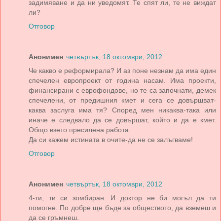
задимяване и да ни уведомят. Те спят ли, те не виждат
ли?
Отговор
Анонимен
четвъртък, 18 октомври, 2012
Че какво е реформирала? И аз поне незнам да има един
спечелен европроект от година насам. Има проекти,
финансирани с еврофондове, но те са започнати, демек
спечелени, от предишния кмет и сега се довършват-
каква заслуга има тя? Според мен никаква-така или
иначе е следвало да се довършат, който и да е кмет.
Общо взето пресилена работа.
Да си кажем истината в очите-да не се залъгваме!
Отговор
Анонимен
четвъртък, 18 октомври, 2012
4-ти, ти си зомбиран. И доктор не би могъл да ти
помогне. По добре ще бъде за обществото, да вземеш и
да се гръмнеш.