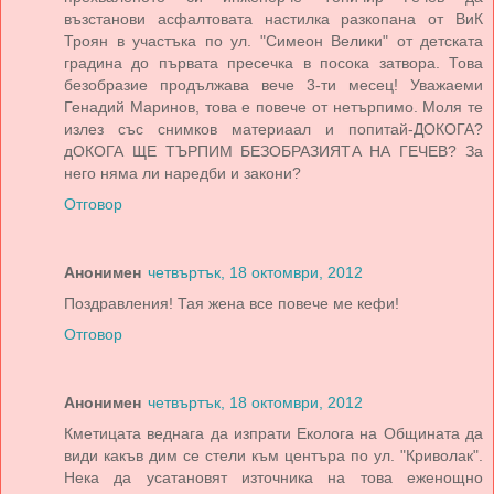
възстанови асфалтовата настилка разкопана от ВиК
Троян в участъка по ул. "Симеон Велики" от детската
градина до първата пресечка в посока затвора. Това
безобразие продължава вече 3-ти месец! Уважаеми
Генадий Маринов, това е повече от нетърпимо. Моля те
излез със снимков материаал и попитай-ДОКОГА?
дОКОГА ЩЕ ТЪРПИМ БЕЗОБРАЗИЯТА НА ГЕЧЕВ? За
него няма ли наредби и закони?
Отговор
Анонимен
четвъртък, 18 октомври, 2012
Поздравления! Тая жена все повече ме кефи!
Отговор
Анонимен
четвъртък, 18 октомври, 2012
Кметицата веднага да изпрати Еколога на Общината да
види какъв дим се стели към центъра по ул. "Криволак".
Нека да усатановят източника на това еженощно