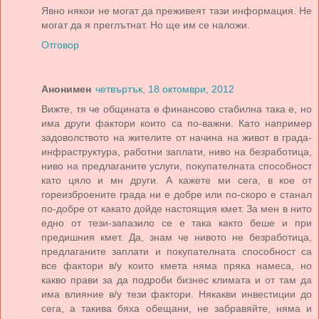
Явно някои не могат да преживеят тази информация. Не
могат да я преглътнат. Но ще им се наложи.
Отговор
Анонимен
четвъртък, 18 октомври, 2012
Вижте, тя че общината е финансово стабилна така е, но
има други фактори които са по-важни. Като например
задоволството на жителите от начина на живот в града-
инфраструктура, работни заплати, ниво на безработица,
ниво на предлаганите услуги, покупателната способност
като цяло и мн други. А кажете ми сега, в кое от
гореизброените града ни е добре или по-скоро е станал
по-добре от какато дойде настоящия кмет. За мен в нито
едно от тези-запазило се е така както беше и при
предишния кмет. Да, знам че нивото не безработица,
предлаганите заплати и покупателната способност са
все фактори в/у които кмета няма пряка намеса, но
какво прави за да подроби бизнес климата и от там да
има влияние в/у тези фактори. Някакви инвестиции до
сега, а такива бяха обещани, не забравяйте, няма и