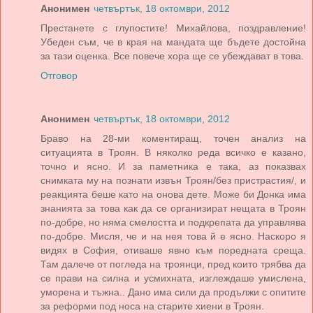
Анонимен
четвъртък, 18 октомври, 2012
Престанете с глупостите! Михайлова, поздравление!
Убеден съм, че в края на мандата ще бъдете достойна
за тази оценка. Все повече хора ще се убеждават в това.
Отговор
Анонимен
четвъртък, 18 октомври, 2012
Браво на 28-ми коментиращ, точен анализ на
ситуацията в Троян. В няколко реда всичко е казано,
точно и ясно. И за паметника е така, аз показвах
снимката му на познати извън Троян/без пристрастия/, и
реакцията беше като на онова дете. Може би Донка има
знанията за това как да се организират нещата в Троян
по-добре, но няма смелостта и подкрепата да управлява
по-добре. Мисля, че и на нея това й е ясно. Наскоро я
видях в София, отиваше явно към поредната среща.
Там далече от погледа на троянци, пред които трябва да
се прави на силна и усмихната, изглеждаше умислена,
уморена и тъжна.. Дано има сили да продължи с опитите
за реформи под носа на старите хиени в Троян.