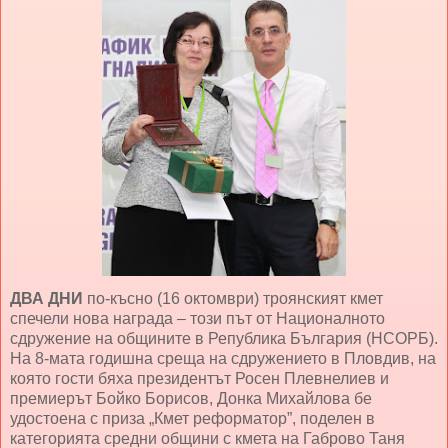
ДВА ДНИ
по-късно (16 октомври) троянският кмет
спечели нова награда – този път от Националното
сдружение на общините в Република България (НСОРБ).
На 8-мата годишна среща на сдружението в Пловдив, на
която гости бяха президентът Росен Плевнелиев и
премиерът Бойко Борисов, Донка Михайлова бе
удостоена с приза „Кмет реформатор”, поделен в
категорията средни общини с кмета на Габрово Таня