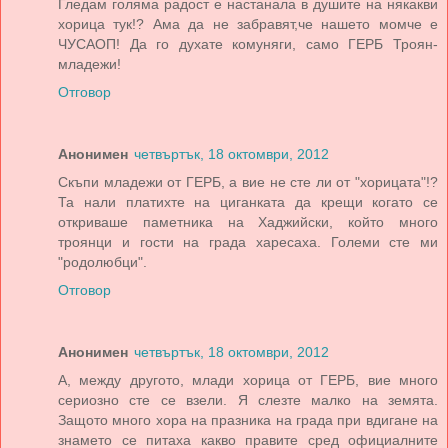
Гледам голяма радост е настанала в душите на някакви
хорица тук!? Ама да не забравят,че нашето момче е
ЧУСАОП! Да го духате комуняги, само ГЕРБ Троян-
младежи!
Отговор
Анонимен
четвъртък, 18 октомври, 2012
Скъпи младежи от ГЕРБ, а вие не сте ли от "хорицата"!?
Та нали платихте на циганката да крещи когато се
откриваше паметника на Хаджийски, който много
троянци и гости на града харесаха. Големи сте ми
"родолюбци".
Отговор
Анонимен
четвъртък, 18 октомври, 2012
А, между другото, млади хорица от ГЕРБ, вие много
сериозно сте се взели. Я слезте малко на земята.
Защото много хора на празника на града при вдигане на
знамето се питаха какво правите сред официалните