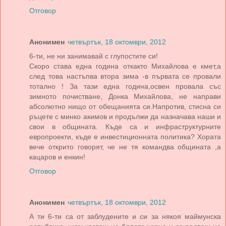
Отговор
Анонимен
четвъртък, 18 октомври, 2012
6-ти, не ни занимавай с глупостите си!
Скоро става една година откакто Михайлова е кмет,а
след това настъпва втора зима -в първата се провали
тотално ! За тази една година,освен провала със
зимното почистване, Донка Михайлова, не направи
абсолютно нищо от обещанията си.Напротив, стисна си
ръцете с минко акимов и продължи да назначава наши и
свои в общината. Къде са и инфраструктурните
европроекти, къде е инвестиционната политика? Хората
вече открито говорят, че не тя командва общината ,а
кацаров и енкин!
Отговор
Анонимен
четвъртък, 18 октомври, 2012
А ти 6-ти са от заблудените и си за някоя маймунска