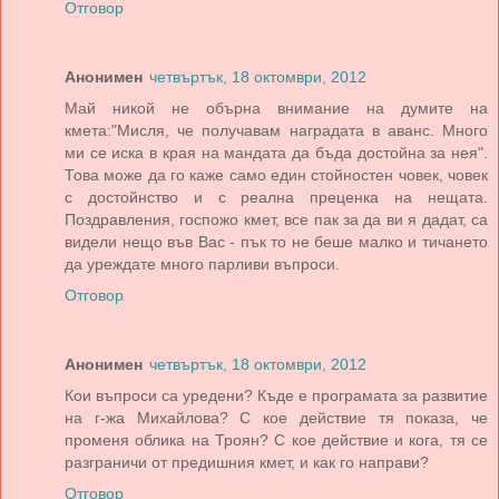
Отговор
Анонимен
четвъртък, 18 октомври, 2012
Май никой не обърна внимание на думите на
кмета:"Мисля, че получавам наградата в аванс. Много
ми се иска в края на мандата да бъда достойна за нея".
Това може да го каже само един стойностен човек, човек
с достойнство и с реална преценка на нещата.
Поздравления, госпожо кмет, все пак за да ви я дадат, са
видели нещо във Вас - пък то не беше малко и тичането
да уреждате много парливи въпроси.
Отговор
Анонимен
четвъртък, 18 октомври, 2012
Кои въпроси са уредени? Къде е програмата за развитие
на г-жа Михайлова? С кое действие тя показа, че
променя облика на Троян? С кое действие и кога, тя се
разграничи от предишния кмет, и как го направи?
Отговор