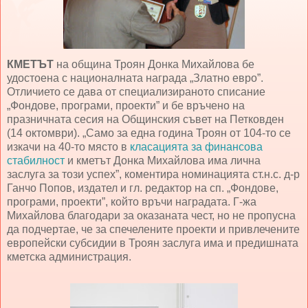
КМЕТЪТ
на община Троян Донка Михайлова бе
удостоена с националната награда „Златно евро”.
Отличието се дава от специализираното списание
„Фондове, програми, проекти” и бе връчено на
празничната сесия на Общинския съвет на Петковден
(14 октомври). „Само за една година Троян от 104-то се
изкачи на 40-то място в
класацията за финансова
стабилност
и кметът Донка Михайлова има лична
заслуга за този успех”, коментира номинацията ст.н.с. д-р
Ганчо Попов, издател и гл. редактор на сп. „Фондове,
програми, проекти”, който връчи наградата. Г-жа
Михайлова благодари за оказаната чест, но не пропусна
да подчертае, че за спечелените проекти и привлечените
европейски субсидии в Троян заслуга има и предишната
кметска администрация.