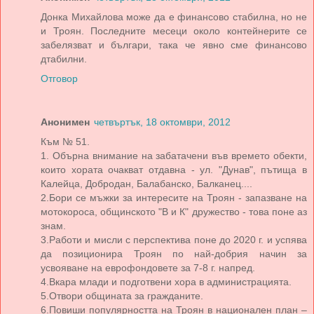
Донка Михайлова може да е финансово стабилна, но не
и Троян. Последните месеци около контейнерите се
забелязват и българи, така че явно сме финансово
дтабилни.
Отговор
Анонимен
четвъртък, 18 октомври, 2012
Към № 51.
1. Обърна внимание на забатачени във времето обекти,
които хората очакват отдавна - ул. "Дунав", пътища в
Калейца, Добродан, Балабанско, Балканец....
2.Бори се мъжки за интересите на Троян - запазване на
мотокороса, общинското "В и К" дружество - това поне аз
знам.
3.Работи и мисли с перспектива поне до 2020 г. и успява
да позиционира Троян по най-добрия начин за
усвояване на еврофондовете за 7-8 г. напред.
4.Вкара млади и подготвени хора в администрацията.
5.Отвори общината за гражданите.
6.Повиши популярността на Троян в национален план –