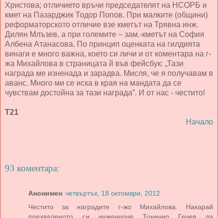
Христова; отличието връчи председателят на НСОРБ и
кмет на Пазарджик Тодор Попов. При малките (общини)
реформаторското отличие взе кметът на Трявна инж.
Дилян Млъзев, а при големите – зам.-кметът на София
Албена Атанасова. По принцип оценката на гилдията
винаги е много важна, което си личи и от коментара на г-
жа Михайлова в страницата й във фейсбук: „Тази
награда ме изненада и зарадва. Мисля, че я получавам в
аванс. Много ми се иска в края на мандата да се
чувствам достойна за тази награда”. И от нас - честито!
Т21
Начало
93 коментара:
Анонимен
четвъртък, 18 октомври, 2012
Честито за наградите г-жо Михайлова. Накарай
прехваленото си инженерче Тоничир Гечев да