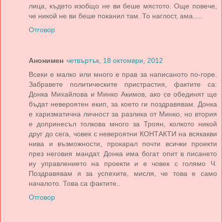
лица, където изобщо не ви беше мястото. Още повече,
че никой не ви беше поканил там. То наглост, ама.....
Отговор
Анонимен
четвъртък, 18 октомври, 2012
Всеки е малко или много е прав за написаното по-горе.
Забравете политическите пристрастия, фактите са:
Донка Михайлова и Минко Акимов, ако се обединят ще
бъдат невероятен екип, за което ги поздравявам. Донка
е харизматична личност за разлика от Минко, но втория
е допринесъл толкова много за Троян, колкото никой
друг до сега, човек с невероятни КОНТАКТИ на всякакви
нива и възможности, прокарал почти всички проекти
през неговия мандат. Донка има богат опит в писането
иу управлението на проекти и е човек с голямо Ч.
Поздравявам я за успехите, мисля, че това е само
началото. Това са фактите..
Отговор