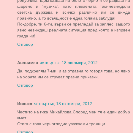
република, щом казваш на бялото черно и се радваш на
шарено и "музика", като племената там-невиждали
светска държава и всичко различно им се вижда
правилно, а то всъчщност е една голяма заблуда!
По-добре, ти 6-ти, върви се прегледай за заплес, защото
явно невиждаш реалната ситуация пред която е изпрвен
града ни!
Отговор
Анонимен
четвъртък, 18 октомври, 2012
Да, подкрепям 7-ми, и аз отдавна го говоря това, но явно
на хората им се струват празни приказки.
Отговор
Иванко
четвъртък, 18 октомври, 2012
Честито на г-жа Михайлова.Според мен тя е един добър
кмет.
Стига с това черногледие,уважаеми троянци.
Отговор