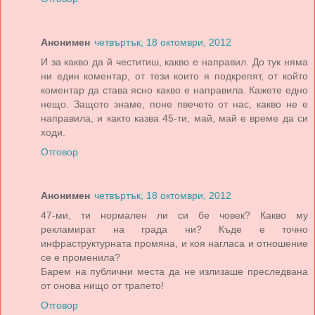
Анонимен
четвъртък, 18 октомври, 2012
И за какво да й честитиш, какво е направил. До тук няма
ни един коментар, от тези които я подкрепят, от който
коментар да става ясно какво е направила. Кажете едно
нещо. Защото знаме, поне пвечето от нас, какво не е
направила, и както казва 45-ти, май, май е време да си
ходи.
Отговор
Анонимен
четвъртък, 18 октомври, 2012
47-ми, ти нормален ли си бе човек? Какво му
рекламират на града ни? Къде е точно
инфраструктурната промяна, и коя нагласа и отношение
се е променила?
Барем на публични места да не излизаше преследвана
от онова нищо от трапето!
Отговор