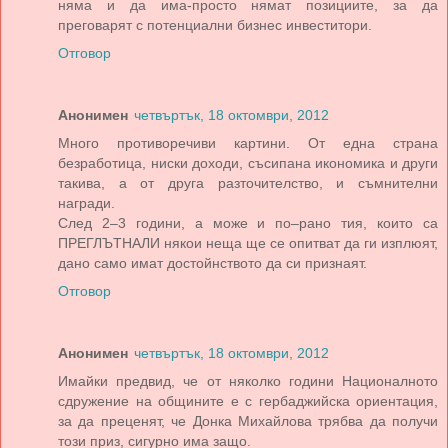
няма и да има-просто нямат позициите, за да
преговарят с потенциални бизнес инвеститори.
Отговор
Анонимен
четвъртък, 18 октомври, 2012
Много противоречиви картини. От една страна
безработица, ниски доходи, съсипана икономика и други
такива, а от друга разточителство, и съмнителни
награди.
След 2–3 години, а може и по–рано тия, които са
ПРЕГЛЪТНАЛИ някои неща ще се опитват да ги изплюят,
дано само имат достойнството да си признаят.
Отговор
Анонимен
четвъртък, 18 октомври, 2012
Имайки предвид, че от няколко години Националното
сдружение на общините е с гербаджийска ориентация,
за да преценят, че Донка Михайлова трябва да получи
този приз, сигурно има защо.