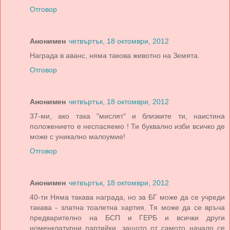
Отговор
Анонимен
четвъртък, 18 октомври, 2012
Награда в аванс, няма такова животно на Земята.
Отговор
Анонимен
четвъртък, 18 октомври, 2012
37-ми, ако така "мислят" и близките ти, наистина
положението е неспасяемо ! Ти буквално изби всичко де
може с уникално малоумие!
Отговор
Анонимен
четвъртък, 18 октомври, 2012
40-ти Няма такава награда, но за БГ може да се учреди
такава - златна тоалетна хартия. Тя може да се връча
предварително на БСП и ГЕРБ и всички други
номенклатурни партийки, защото от самото начало се