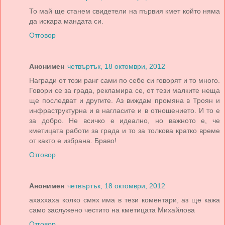
То май ще станем свидетели на първия кмет който няма
да искара мандата си.
Отговор
Анонимен
четвъртък, 18 октомври, 2012
Награди от този ранг сами по себе си говорят и то много.
Говори се за града, рекламира се, от тези малките неща
ще последват и другите. Аз виждам промяна в Троян и
инфраструктурна и в нагласите и в отношението. И то е
за добро. Не всичко е идеално, но важното е, че
кметицата работи за града и то за толкова кратко време
от както е избрана. Браво!
Отговор
Анонимен
четвъртък, 18 октомври, 2012
ахаххаха колко смях има в тези коментари, аз ще кажа
само заслужено честито на кметицата Михайлова
Отговор