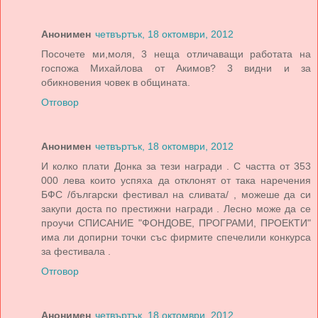
Анонимен
четвъртък, 18 октомври, 2012
Посочете ми,моля, 3 неща отличаващи работата на
госпожа Михайлова от Акимов? 3 видни и за
обикновения човек в общината.
Отговор
Анонимен
четвъртък, 18 октомври, 2012
И колко плати Донка за тези награди . С частта от 353
000 лева които успяха да отклонят от така наречения
БФС /български фестивал на сливата/ , можеше да си
закупи доста по престижни награди . Лесно може да се
проучи СПИСАНИЕ "ФОНДОВЕ, ПРОГРАМИ, ПРОЕКТИ"
има ли допирни точки със фирмите спечелили конкурса
за фестивала .
Отговор
Анонимен
четвъртък, 18 октомври, 2012