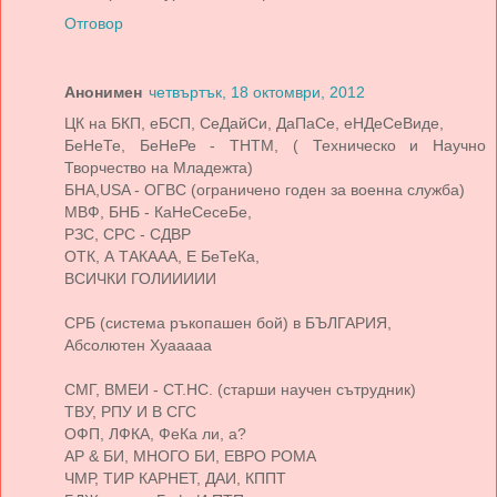
Отговор
Анонимен
четвъртък, 18 октомври, 2012
ЦК на БКП, еБСП, СеДайСи, ДаПаСе, еНДeСeВиде,
БеНеТе, БеНеРе - ТНТМ, ( Техническо и Научно
Творчество на Младежта)
БНА,USA - ОГВС (ограничено годен за военна служба)
МВФ, БНБ - КаНеСесеБе,
РЗС, СРС - СДВР
ОТК, А ТАКААА, Е БеТеКа,
ВСИЧКИ ГОЛИИИИИ
СРБ (система ръкопашен бой) в БЪЛГАРИЯ,
Абсолютен Хуааааа
СМГ, ВМЕИ - СТ.НС. (старши научен сътрудник)
ТВУ, РПУ И В СГС
ОФП, ЛФКА, ФеКа ли, а?
АР & БИ, МНОГО БИ, ЕВРО РОМА
ЧМР, ТИР КАРНЕТ, ДАИ, КППТ