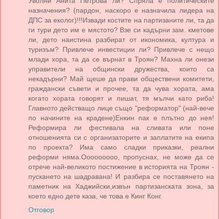
Уволни Анита Петрова ли? Спряла е политическите
назначения? (пардон, наскоро е назначила лидера на
ДПС за еколог)!!!Извади костите на партизаните ли, та да
ги тури дето им е мястото? Взе си кадърни зам. кметове
ли, дето наистина разбират от икономика, култура и
туризъм? Привлече инвестиции ли? Привлече с нещо
млади хора, та да се върнат в Троян? Махна ли онези
управители на общински дружества, които са
некадърни? Май щеше да прави обществени комитети,
граждански съвети и прочее, та да чува хората, ама
когато хората говорят и пишат, тя мълчи като риба!
Главното действащо лице също "реформатор" (най-вече
по начините на крадене)Енкин пак е плътно до нея!
Реформира ли фестивала на сливата или поне
отношенията си с организаторите и заплатите на екипа
по проекта? Има само сладки приказки, реални
реформи няма.Ооооооооо, пропуснах, не може да се
отрече най-великото постижение в историята на Троян -
пускането на шадравана! И разбира се поставянето на
паметник на Хаджийски,извън партизанската зона, за
което едно дете каза, че това е Кинг Конг.
Отговор