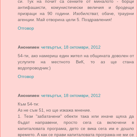
си. Тук на почит са сенките от миналото - борци
антифашисти, комунистически величия и бродещи
призраци на 90 години. Изобилстват, обаче, траурни
агенции. Май отвориха цели 5. Поздравления!
Отговор
Анонимен
четвъртък, 18 октомври, 2012
54-ти, ако намериш един жител на общината доволен от
услугите на местното ВиК, то аз ще стана
водопроводчик:)
Отговор
Анонимен
четвъртък, 18 октомври, 2012
Към 54-ти:
Аз не съм 51, но ще изкажа мнение.
1. Тези "забатачени" обекти така или иначе щяха да
бъдат направени, просто сега са включени в
капиталовата програма, дето се вика сега им е дошло
времето. А как се прави капиталовата програма-не ми се