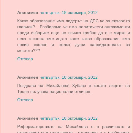
Анонимен
четвъртък, 18 октомври, 2012
Какво образование има лидерът на ДПС че за еколок го
главили?....Разбираме че има политически ангажименти
преди изборите още но всичко трябва да е с мярка и
нека госпожа кметицата каже какво образование има
новия еколог и колко души кандидатстваха за
мястото???
Отговор
Анонимен
четвъртък, 18 октомври, 2012
Поздрави на Михайлова! Хубаво е когато лицето на
Троян получава национални отличия.
Отговор
Анонимен
четвъртък, 18 октомври, 2012
Реформаторството на Михайлова е в различното и
отношение към гражданите - отговорно и с разбиране.