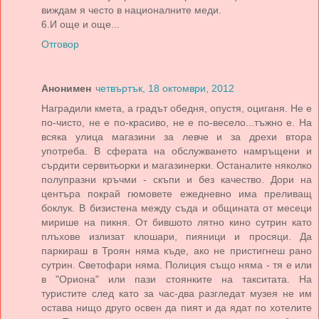
виждам я често в националните меди.
6.И още и още...
Отговор
Анонимен
четвъртък, 18 октомври, 2012
Наградили кмета, а градът обедня, опустя, оциганя. Не е
по-чисто, не е по-красиво, не е по-весело...тъжно е. На
всяка улица магазини за левче и за дрехи втора
употреба. В сферата на обслужването намръщени и
сърдити сервитьорки и магазинерки. Останалите няколко
полупразни кръчми - скъпи и без качество. Дори на
центъра покрай гюмовете ежедневно има преливащ
боклук. В бизистена между съда и общината от месеци
мирише на пикня. От бившото лятно кино сутрин като
плъхове излизат клошари, пияници и просяци. Да
паркираш в Троян няма къде, ако не пристигнеш рано
сутрин. Светофари няма. Полиция също няма - тя е или
в "Ориона" или пази стоянките на такситата. На
туристите след като за час-два разгледат музея не им
остава нищо друго освен да пият и да ядат по хотелите