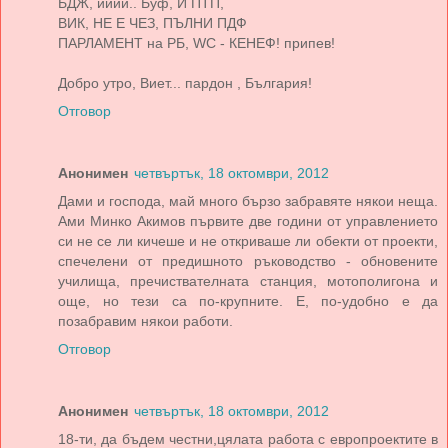
БДЖ, ииии.. Буф, И ПТП,
ВИК, НЕ Е ЧЕЗ, ПЪЛНИ ПДФ
ПАРЛАМЕНТ на РБ, WC - КЕНЕФ! припев!
Добро утро, Виет... пардон , България!
Отговор
Анонимен
четвъртък, 18 октомври, 2012
Дами и господа, май много бързо забравяте някои неща.
Ами Минко Акимов първите две години от управлението
си не се ли кичеше и не откриваше ли обекти от проекти,
спечелени от предишното ръководство - обновените
училища, пречиствателната станция, мотополигона и
още, но тези са по-крупните. Е, по-удобно е да
позабравим някои работи.
Отговор
Анонимен
четвъртък, 18 октомври, 2012
18-ти, да бъдем честни,цялата работа с европроектите в