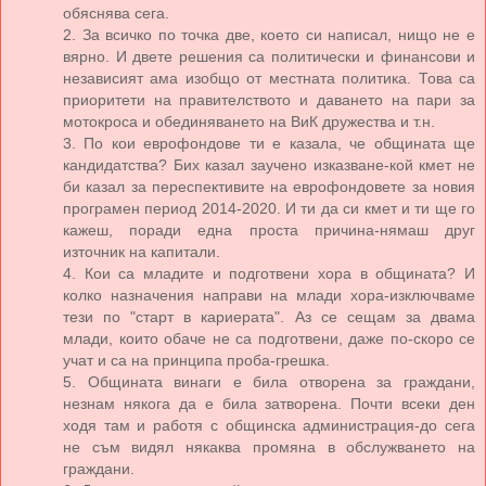
обяснява сега.
2. За всичко по точка две, което си написал, нищо не е
вярно. И двете решения са политически и финансови и
независият ама изобщо от местната политика. Това са
приоритети на правителството и даването на пари за
мотокроса и обединяването на ВиК дружества и т.н.
3. По кои еврофондове ти е казала, че общината ще
кандидатства? Бих казал заучено изказване-кой кмет не
би казал за переспективите на еврофондовете за новия
програмен период 2014-2020. И ти да си кмет и ти ще го
кажеш, поради една проста причина-нямаш друг
източник на капитали.
4. Кои са младите и подготвени хора в общината? И
колко назначения направи на млади хора-изключваме
тези по "старт в кариерата". Аз се сещам за двама
млади, които обаче не са подготвени, даже по-скоро се
учат и са на принципа проба-грешка.
5. Общината винаги е била отворена за граждани,
незнам някога да е била затворена. Почти всеки ден
ходя там и работя с общинска администрация-до сега
не съм видял някаква промяна в обслужването на
граждани.