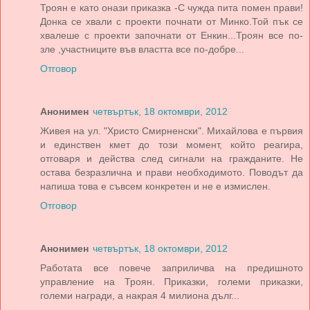
Троян е като онази приказка -С чужда пита помен прави!
Донка се хвали с проекти почнати от Минко.Той пък се
хвалеше с проекти започнати от Енкин...Троян все по-
зле ,участниците във властта все по-добре...
Отговор
Анонимен
четвъртък, 18 октомври, 2012
Живея на ул. "Христо Смирненски". Михайлова е първия
и единствен кмет до този момент, който реагира,
отговаря и действа след сигнали на гражданите. Не
остава безразлична и прави необходимото. Поводът да
напиша това е съвсем конкретен и не е измислен.
Отговор
Анонимен
четвъртък, 18 октомври, 2012
Работата все повече заприличва на предишното
управление на Троян. Приказки, големи приказки,
големи награди, а накрая 4 милиона дълг...