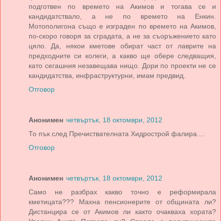
подготвен по времето на Акимов и тогава се и
кандидатствало, а не по времето на Енкин.
Мотополигона също е изграден по времето на Акимов,
по-скоро говоря за сградата, а не за съоръжението като
цяло. Да, някои кметове обират част от лаврите на
предходните си колеги, а какво ще обере следващия,
като сегашния незавещава нищо. Дори по проекти не се
кандидатства, инфраструктурни, имам предвид.
Отговор
Анонимен
четвъртък, 18 октомври, 2012
То пък след Пречиствателната Хидрострой фалира....
Отговор
Анонимен
четвъртък, 18 октомври, 2012
Само не разбрах какво точно е реформирала
кметицата??? Махна пенсионерите от общината ли?
Дистанцира се от Акимов ли както очакваха хората?