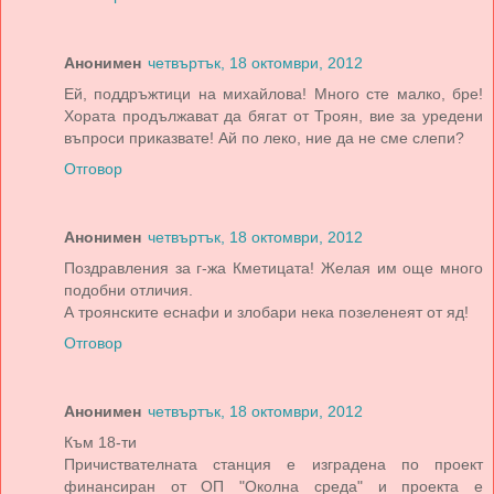
Анонимен
четвъртък, 18 октомври, 2012
Ей, поддръжтици на михайлова! Много сте малко, бре!
Хората продължават да бягат от Троян, вие за уредени
въпроси приказвате! Ай по леко, ние да не сме слепи?
Отговор
Анонимен
четвъртък, 18 октомври, 2012
Поздравления за г-жа Кметицата! Желая им още много
подобни отличия.
А троянските еснафи и злобари нека позеленеят от яд!
Отговор
Анонимен
четвъртък, 18 октомври, 2012
Към 18-ти
Причиствателната станция е изградена по проект
финансиран от ОП "Околна среда" и проекта е