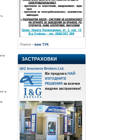
то,
Повече
- виж ТУК
ете
ЗАСТРАХОВКИ
I
&
G Insurance Brokers Ltd.
Ви предлага
НАЙ-
ИЗГОДНИТЕ
РЕШЕНИЯ
за всички
видове застраховки!
рно и
ия