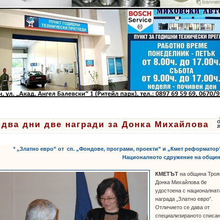
 два дни две награди за Донка Михайлова
О
2
* „Златно евро” от сп. „Фондове, програми, проекти” и „Кмет реформатор
Националното сдружение на общин
КМЕТЪТ
на община Троя
Донка Михайлова бе
удостоена с националнат
награда „Златно евро”.
Отличието се дава от
специализираното списа