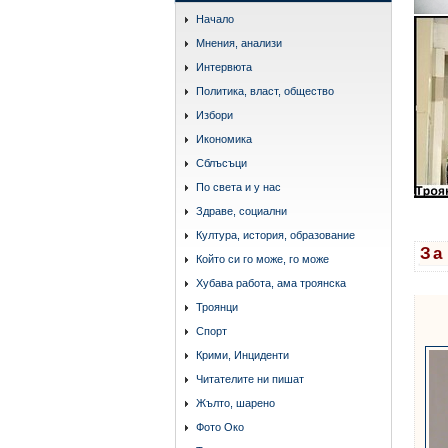
Начало
Мнения, анализи
Интервюта
Политика, власт, общество
Избори
Икономика
Сблъсъци
По света и у нас
Здраве, социални
Култура, история, образование
За
Който си го може, го може
Хубава работа, ама троянска
Троянци
Спорт
Крими, Инциденти
Читателите ни пишат
Жълто, шарено
Фото Око