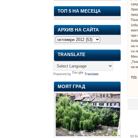
сред
Хрис
ТОП 5 НА МЕСЕЦА
пре
Паза
(об
АРХИВ НА САЙТА
кмет
при 
Албе
на г
си л
TRANSLATE
Миха
„Таз
на м
Powered by
Translate
Т21
МОЯТ ГРАД
93 К