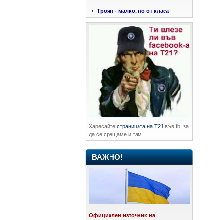
Троян - малко, но от класа
Харесайте
страницата на Т21
във fb, за
да се срещаме и там.
ВАЖНО!
Официален източник на