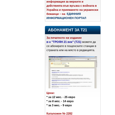
информация за мерките и
действията във връзка с войната в
Украйна и приемането на украински
бежанци – на
ЕДИННИЯ
ИНФОРМАЦИОНЕН ПОРТАЛ
АБОНАМЕНТ ЗА Т21
За печатното ни издание
в-к "ТРОЯН 21 век" (Т21)
можете да
се абонирате в пощенските станции в
страната или на място в редакцията.
Цени:
*
за 12 мес.
- 25 евро
*
за 6 мес.
- 14 евро
* за 3 мес. - 9 евро
Каталожен № 2282