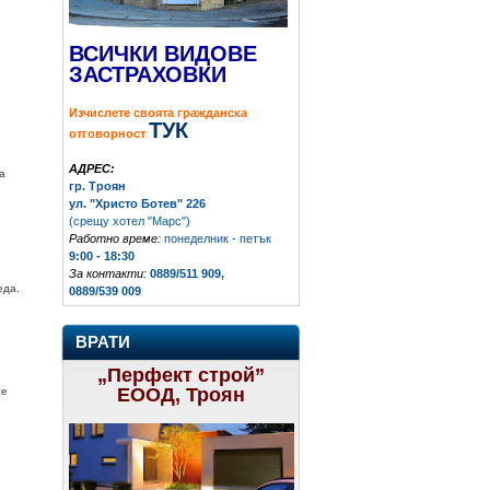
ВСИЧКИ ВИДОВЕ
ЗАСТРАХОВКИ
Изчислете своята гражданска
ТУК
отговорност
АДРЕС:
а
гр. Троян
ул. "Христо Ботев" 226
(срещу хотел "Марс")
Работно време:
понеделник - петък
9:00 - 18:30
За контакти:
0889/511 909,
еда.
0889/539 009
ВРАТИ
„Перфект строй”
ЕООД, Троян
се