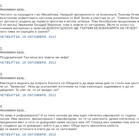
1.
Анонимен каза...
Честито за наградите г-жо Михайлова. Накарай прехваленото си инженерче Тоничир Гечев
възстанови асфалтовата настилка разкопана от ВиК Троян в участъка по ул. "Симеон Вели
от детската градина до първата пресечка в посока затвора. Това безобразие продължава 
3-ти месец! Уважаеми Генадий Маринов, това е повече от нетърпимо. Моля те излез със
снимков материаал и попитай-ДОКОГА?дОКОГА ЩЕ ТЪРПИМ БЕЗОБРАЗИЯТА НА ГЕЧЕВ? 
него няма ли наредби и закони?
ЧЕТВЪРТЪК, 18 ОКТОМВРИ, 2012
2.
Анонимен каза...
Поздравления! Тая жена все повече ме кефи!
ЧЕТВЪРТЪК, 18 ОКТОМВРИ, 2012
3.
Анонимен каза...
Кметицата веднага да изпрати Еколога на Общината да види какъв дим се стели към цент
по ул. "Криволак". Нека да усатановят източника на това еженощно задимяване и да ни
уведомят. Те спят ли, те не виждат ли?
ЧЕТВЪРТЪК, 18 ОКТОМВРИ, 2012
4.
Анонимен каза...
Че какво е реформирала? И аз поне незнам да има един спечелен европроект от година
насам. Има проекти, финансирани с еврофондове, но те са започнати, демек спечелени, о
предишния кмет и сега се довършват-каква заслуга има тя? Според мен никаква-така или 
е следвало да се довършат, който и да е кмет. Общо взето пресилена работа.
Да си кажем истината в очите-да не се залъгваме!
ЧЕТВЪРТЪК, 18 ОКТОМВРИ, 2012