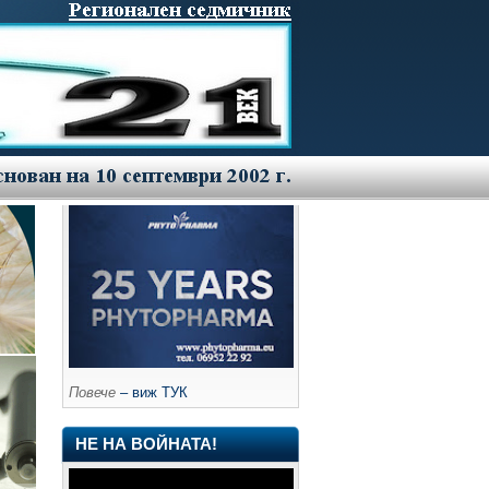
Повече
– виж ТУК
НЕ НА ВОЙНАТА!