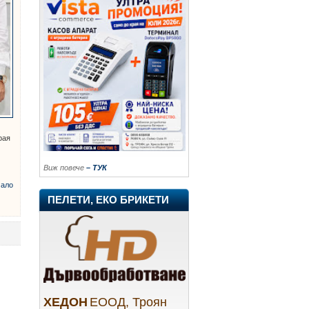
рая
Виж повече
– ТУК
ало
ПЕЛЕТИ, ЕКО БРИКЕТИ
ХЕДОН
ЕООД, Троян