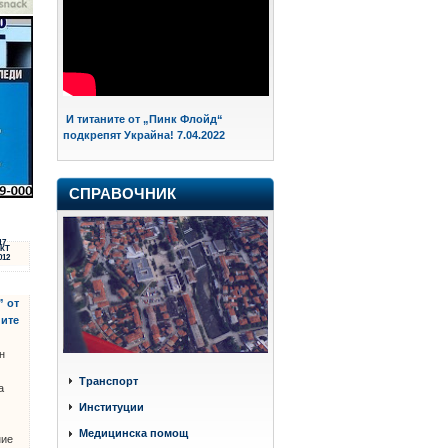
И титаните от „Пинк Флойд“
подкрепят Украйна! 7.04.2022
СПРАВОЧНИК
17
КТ
012
” от
ите
н
Транспорт
а
Институции
Медицинска помощ
ние