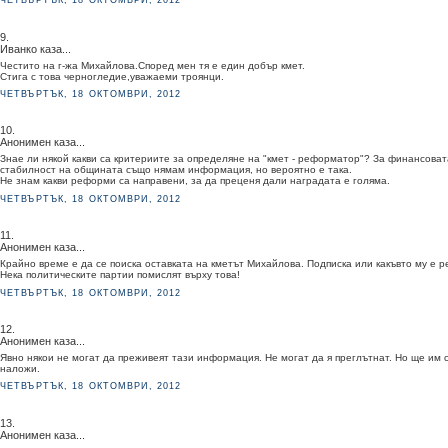
ЧЕТВЪРТЪК, 18 ОКТОМВРИ, 2012
9.
Иванко каза...
Честито на г-жа Михайлова.Според мен тя е един добър кмет.
Стига с това черногледие,уважаеми троянци.
ЧЕТВЪРТЪК, 18 ОКТОМВРИ, 2012
10.
Анонимен каза...
Знае ли някой какви са критериите за определяне на "кмет - реформатор"? За финансоват
стабилност на общината също нямам информация, но вероятно е така.
Не знам какви реформи са направени, за да преценя дали наградата е голяма.
ЧЕТВЪРТЪК, 18 ОКТОМВРИ, 2012
11.
Анонимен каза...
Крайно време е да се поиска оставката на кметът Михайлова. Подписка или какъвто му е р
Нека политическите партии помислят върху това!
ЧЕТВЪРТЪК, 18 ОКТОМВРИ, 2012
12.
Анонимен каза...
Явно някои не могат да преживеят тази информация. Не могат да я преглътнат. Но ще им 
наложи.
ЧЕТВЪРТЪК, 18 ОКТОМВРИ, 2012
13.
Анонимен каза...