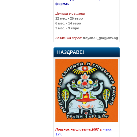
формат.
Цената е същата:
12 мес. - 25 евро
6 мес. - 14 евро
3 мес. - 9 евро
Заявки на адрес:
troyan21_gm@abv.bg
НАЗДРАВЕ!
Празник на сливата 2007 г.
-
виж
ТУК