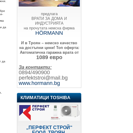
ажни.
обре
предлага
и-
ВРАТИ ЗА ДОМА И
яка
ИНДУСТРИЯТА
 и да
на прочутата немска фирма
HÖRMANN
И в Троян – немско качество
на достъпни цени!
Топ оферта:
Автоматична гаражна врата от
1089 евро
т да
За контакти:
0894/490900
perfektstroi@mail.bg
www.hormann.bg
з,
КЛИМАТИЦИ TOSHIBA
„ПЕРФЕКТ СТРОЙ“
ЕООД, ТРОЯН