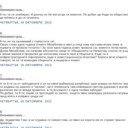
5.
Анонимен каза...
4-ти, ти си зомбиран. И доктор не би могъл да ти помогне. По добре ще бъде за общество
да вземеш и да се гръмнеш.
ЧЕТВЪРТЪК, 18 ОКТОМВРИ, 2012
6.
Анонимен каза...
6-ти, не ни занимавай с глупостите си!
Скоро става една година откакто Михайлова е кмет,а след това настъпва втора зима -в
първата се провали тотално ! За тази една година,освен провала със зимното почистване,
Донка Михайлова, не направи абсолютно нищо от обещанията си.Напротив, стисна си ръц
с минко акимов и продължи да назначава наши и свои в общината. Къде са и
инфраструктурните европроекти, къде е инвестиционната политика? Хората вече открито
говорят, че не тя командва общината ,а кацаров и енкин!
ЧЕТВЪРТЪК, 18 ОКТОМВРИ, 2012
7.
Анонимен каза...
А ти 6-ти са от заблудените и си за някоя маймунска република, щом казваш на бялото че
се радваш на шарено и "музика", като племената там-невиждали светска държава и всичко
различно им се вижда правилно, а то всъчщност е една голяма заблуда!
По-добре, ти 6-ти, върви се прегледай за заплес, защото явно невиждаш реалната ситуац
пред която е изпрвен града ни!
ЧЕТВЪРТЪК, 18 ОКТОМВРИ, 2012
8.
Анонимен каза...
Да, подкрепям 7-ми, и аз отдавна го говоря това, но явно на хората им се струват празни
приказки.