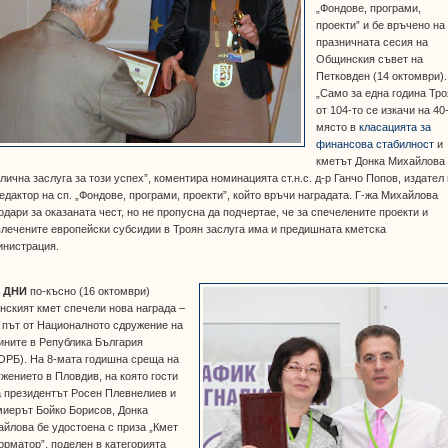
„Фондове, програми,
проекти” и бе връчено на
празничната сесия на
Общинския съвет на
Петковден (14 октомври).
„Само за една година Тр
от 104-то се изкачи на 40
място в
класацията за
финансова стабилност
и
кметът Донка Михайлова
лична заслуга за този успех”, коментира номинацията ст.н.с. д-р Ганчо Попов, издател 
редактор на сп. „Фондове, програми, проекти”, който връчи наградата. Г-жа Михайлова
одари за оказаната чест, но не пропусна да подчертае, че за спечелените проекти и
лечените европейски субсидии в Троян заслуга има и предишната кметска
инистрация.
 ДНИ
по-късно (16 октомври)
нският кмет спечели нова награда –
 път от Националното сдружение на
ините в Република България
ОРБ). На 8-мата годишна среща на
жението в Пловдив, на която гости
 президентът Росен Плевнелиев и
иерът Бойко Борисов, Донка
йлова бе удостоена с приза „Кмет
рматор”, поделен в категорията