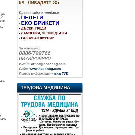
кв. Ливадето 35
Произвежда и продава:
 да
ПЕЛЕТИ
ки"
•
вече
ЕКО БРИКЕТИ
•
За
• ДЪСКИ, ГРЕДИ
• ЛАМПЕРИЯ, ЧЕЛНИ ДЪСКИ
• РАЗВИВАН ФУРНИР
За контакти:
0886/799766
0878/809880
Имейл:
office@hedonbg.com
Сайт:
www.hedonbg.com
Повече информация
– виж ТУК
ъра
ТРУДОВА МЕДИЦИНА
т
иначе