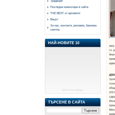
Традиция
Последни коментари в сайта
THE BEST от архивите
Вицът
За нас, контакти, реклама, банкова
сметка
НАЙ-НОВИТЕ 10
има 
гл. 
благ
прив
адм
ДВА
троя
този
общ
RSS Feed Widget
(НС
сдру
бяха
ТЪРСЕНЕ В САЙТА
прем
Миха
рефо