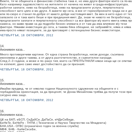
Вижте, тя че общината е финансово стабилна така е, но има други фактори които са по-в
Като например задоволството на жителите от начина на живот в града-инфраструктура,
работни заплати, ниво на безработица, ниво на предлаганите услуги, покупателната
способност като цяло и мн други. А кажете ми сега, в кое от гореизброените града ни е д
или по-скоро е станал по-добре от какато дойде настоящия кмет. За мен в нито едно от тез
запазило се е така както беше и при предишния кмет. Да, знам че нивото не безработица,
предлаганите заплати и покупателната способност са все фактори в/у които кмета няма пр
намеса, но какво прави за да подроби бизнес климата и от там да има влияние в/у тези
фактори. Някакви инвестиции до сега, а такива бяха обещани, не забравяйте, няма и няма
има-просто нямат позициите, за да преговарят с потенциални бизнес инвеститори.
ЧЕТВЪРТЪК, 18 ОКТОМВРИ, 2012
14.
Анонимен каза...
Много противоречиви картини. От една страна безработица, ниски доходи, съсипана
икономика и други такива, а от друга разточителство, и съмнителни награди.
След 2–3 години, а може и по–рано тия, които са ПРЕГЛЪТНАЛИ някои неща ще се опитва
ги изплюят, дано само имат достойнството да си признаят.
ЧЕТВЪРТЪК, 18 ОКТОМВРИ, 2012
15.
Анонимен каза...
Имайки предвид, че от няколко години Националното сдружение на общините е с
гербаджийска ориентация, за да преценят, че Донка Михайлова трябва да получи този при
сигурно има защо.
ЧЕТВЪРТЪК, 18 ОКТОМВРИ, 2012
16.
Анонимен каза...
ЦК на БКП, еБСП, СеДайСи, ДаПаСе, еНДeСeВиде,
БеНеТе, БеНеРе - ТНТМ, ( Техническо и Научно Творчество на Младежта)
БНА,USA - ОГВС (ограничено годен за военна служба)
МВФ, БНБ - КаНеСесеБе,