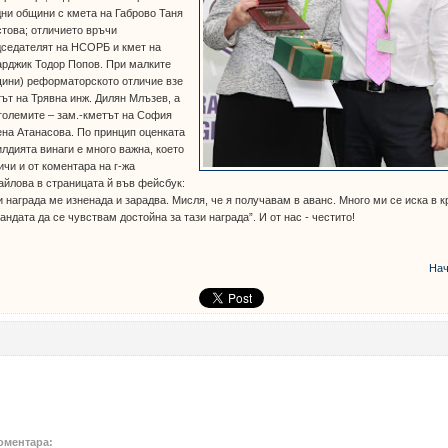
ни общини с кмета на Габрово Таня
това; отличието връчи
дседателят на НСОРБ и кмет на
рджик Тодор Попов. При малките
щини) реформаторското отличие взе
ът на Трявна инж. Дилян Млъзев, а
големите – зам.-кметът на София
на Атанасова. По принцип оценката
илдията винаги е много важна, което
ичи и от коментара на г-жа
йлова в страницата й във фейсбук:
и награда ме изненада и зарадва. Мисля, че я получавам в аванс. Много ми се иска в к
андата да се чувствам достойна за тази награда”. И от нас - честито!
Нач
оментара: