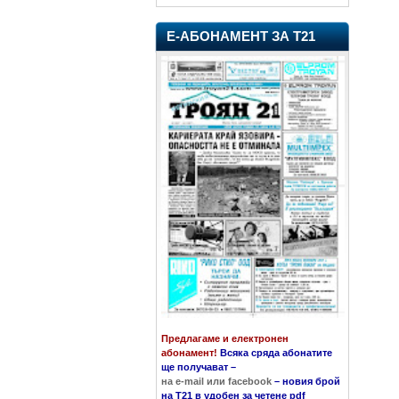
Е-АБОНАМЕНТ ЗА Т21
Предлагаме и електронен
абонамент!
Всяка сряда абонатите
ще получават
–
на e-mail или facebook
–
новия брой
на Т21 в удобен за четене pdf