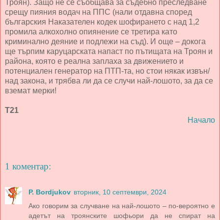
Троян). Защо не се съобщава за съдебно преследване
срещу пияния водач на ППС (нали отдавна според
българския Наказателен кодек шофирането с над 1,2
промила алкохолно опиянение се третира като
криминално деяние и подлежи на съд). И още – докога
ще търпим каруцарската напаст по пътищата на Троян и
района, която е реална заплаха за движението и
потенциален генератор на ПТП-та, но стои някак извън/
над закона, и трябва ли да се случи най-лошото, за да се
вземат мерки!
Т21
Начало
1 коментар:
P. Bordjukov
вторник, 10 септември, 2024
Ако говорим за случване на най-лошото – по-вероятно е
адетът на троянските шофьори да не спират на