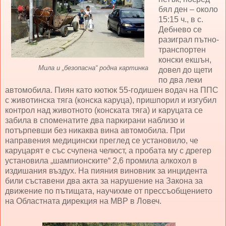
бял ден – около
15:15 ч., в с.
Дебнево се
разиграл пътно-
транспортен
конски екшън,
Мила и „безопасна“ родна картинка
довел до щети
по два леки
автомобила. Пиян като кютюк 55-годишен водач на ППС
с животинска тяга (конска каруца), пришпорил и изгубил
контрол над животното (конската тяга) и каруцата се
забила в споменатите два паркирани наблизо и
потърпевши без никаква вина автомобила. При
направения медицински преглед се установило, че
каруцарят е със счупена челюст, а пробата му с дрегер
установила „шампионските“ 2,6 промила алкохол в
издишания въздух. На пияния виновник за инцидента
били съставени два акта за нарушение на Закона за
движение по пътищата, научихме от прессъобщението
на Областната дирекция на МВР в Ловеч.