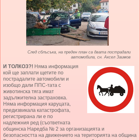
След сблъсъка, на преден план са двата пострадали
автомобила, сн. Аксел Заимов
И ТОЛКОЗ?!
Няма информация
кой ще заплати щетите по
пострадалите автомобили и
изобщо дали ППС-тата с
животинска тяга имат
задължителна застраховка.
Няма информация каруцата,
предизвикала катастрофата,
регистрирана ли е по
надлежния ред (съответната
общинска Наредба № 2 за организацията и
безопасността на движението на територията на община