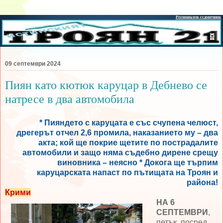
09 септември 2024
Пиян като кютюк каруцар в Дебнево се
натресе в два автомобила
* Пияндето с каруцата е със счупена челюст,
дрегерът отчел 2,6 промила, наказанието му – два
акта; кой ще покрие щетите по пострадалите
автомобили и защо няма съдебно дирене срещу
виновника – неясно * Докога ще търпим
каруцарската напаст по пътищата на Троян и
района!
Крими
НА 6
СЕПТЕМВРИ
,
петък, посред