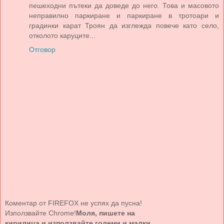
пешеходни пътеки да доведе до него. Това и масовото
неправилно паркиране и паркиране в тротоари и
градинки карат Троян да изглежда повече като село,
отколото каруците...
Отговор
Коментар от FIREFOX не успях да пусна!
Използвайте Chrome!
Моля, пишете на
кирилица и използвайте големи и малки