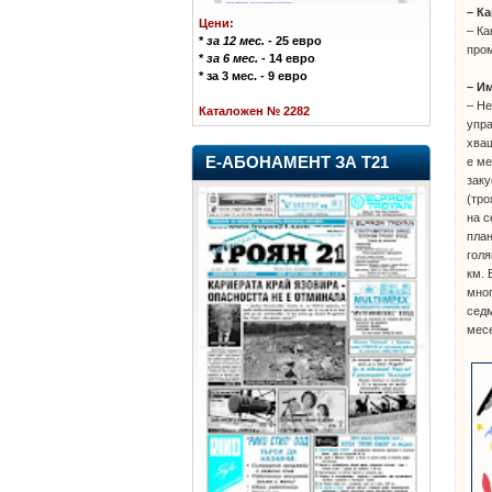
– К
Цени:
– Ка
*
за 12 мес.
- 25 евро
пром
*
за 6 мес.
- 14 евро
* за 3 мес. - 9 евро
– И
– Не
Каталожен № 2282
упра
хващ
Е-АБОНАМЕНТ ЗА Т21
е ме
заку
(тро
на с
план
голя
км. 
мног
седм
мес