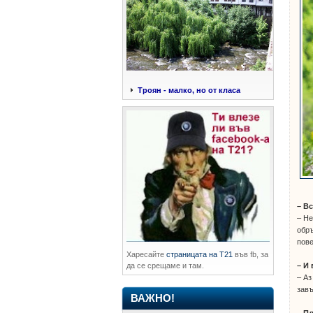
Троян - малко, но от класа
– В
– Не
обръ
пове
Харесайте
страницата на Т21
във fb, за
да се срещаме и там.
– И
– Аз
завъ
ВАЖНО!