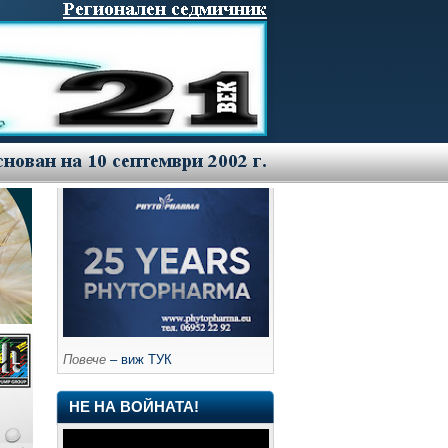
Повече
– виж ТУК
НЕ НА ВОЙНАТА!