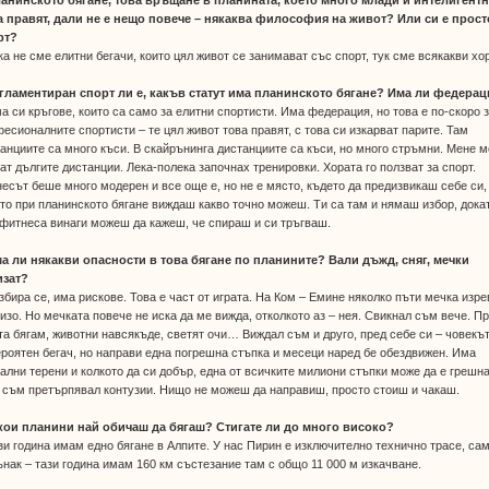
ланинското бягане, това връщане в планината, което много млади и интелигент
а правят, дали не е нещо повече – някаква философия на живот? Или си е прост
рт?
ка не сме елитни бегачи, които цял живот се занимават със спорт, тук сме всякакви хо
егламентиран спорт ли е, какъв статут има планинското бягане? Има ли федера
а си кръгове, които са само за елитни спортисти. Има федерация, но това е по-скоро 
есионалните спортисти – те цял живот това правят, с това си изкарват парите. Там
анциите са много къси. В скайрънинга дистанциите са къси, но много стръмни. Мене м
ат дългите дистанции. Лека-полека започнах тренировки. Хората го ползват за спорт.
есът беше много модерен и все още е, но не е място, където да предизвикаш себе си,
то при планинското бягане виждаш какво точно можеш. Ти са там и нямаш избор, дока
фитнеса винаги можеш да кажеш, че спираш и си тръгваш.
ма ли някакви опасности в това бягане по планините? Вали дъжд, сняг, мечки
изат?
збира се, има рискове. Това е част от играта. На Ком – Емине няколко пъти мечка изре
изо. Но мечката повече не иска да ме вижда, отколкото аз – нея. Свикнал съм вече. П
а бягам, животни навсякъде, светят очи… Виждал съм и друго, пред себе си – човекът
роятен бегач, но направи една погрешна стъпка и месеци наред бе обездвижен. Има
ални терени и колкото да си добър, една от всичките милиони стъпки може да е грешна
 съм претърпявал контузии. Нищо не можеш да направиш, просто стоиш и чакаш.
 кои планини най обичаш да бягаш? Стигате ли до много високо?
зи година имам едно бягане в Алпите. У нас Пирин е изключително технично трасе, са
нак – тази година имам 160 км състезание там с общо 11 000 м изкачване.