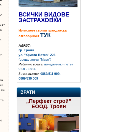
ни
о
ВСИЧКИ ВИДОВЕ
ра.
ЗАСТРАХОВКИ
ция?
за
Изчислете своята гражданска
ТУК
отговорност
е
АДРЕС:
гр. Троян
ул. "Христо Ботев" 226
то
(срещу хотел "Марс")
Работно време:
понеделник - петък
9:00 - 18:30
За контакти:
0889/511 909,
0889/539 009
ва
рез
 бе
ВРАТИ
„Перфект строй”
та.
ЕООД, Троян
мо