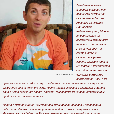
Поводите за това
интервю с известния
планински бегач и наш
съгражданин Петър
Христов са няколко.
Най-напред –
наближаващото, 20 юли,
второ издание на
голямото и амбициозно
троянско състезания
„Троян Рън 2024“, в
което Петър е
съучастник (тази
година, заради спортния
му график и предстоящо
след дни състезание в
чужбина, само като
Петър Христов
организатор, член е на
организационния екип). И също – любопитството ни към това екстремно
занимание, планинското бягане, което набира скорост в световен мащаб и
явно е нещо повече от спорт, страст, философия на живот, стремеж към
пределите на възможностите…
Петър Христов е на 34, компютърен специалист, основал и разработил
собствена фирма и я продал успешно, роден е и живее в троянската мах.
Длъжковска и е убеден, че Троян е прекрасно място – за работа, живот и,