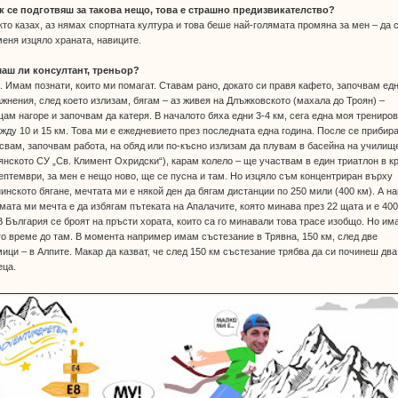
ак се подготвяш за такова нещо, това е страшно предизвикателство?
кто казах, аз нямах спортната култура и това беше най-голямата промяна за мен – да 
еня изцяло храната, навиците.
маш ли консултант, треньор?
. Имам познати, които ми помагат. Ставам рано, докато си правя кафето, започвам ед
жнения, след което излизам, бягам – аз живея на Длъжковското (махала до Троян) –
ам нагоре и започвам да катеря. В началото бяха едни 3-4 км, сега една моя трениро
жду 10 и 15 км. Това ми е ежедневието през последната една година. После се прибир
свам, започвам работа, на обяд или по-късно излизам да плувам в басейна на училищ
янското СУ „Св. Климент Охридски“), карам колело – ще участвам в един триатлон в к
ептември, за мен е нещо ново, ще се пусна и там. Но изцяло съм концентриран върху
инското бягане, мечтата ми е някой ден да бягам дистанции по 250 мили (400 км). А на
мата ми мечта е да избягам пътеката на Апалачите, която минава през 22 щата и е 40
В България се броят на пръсти хората, които са го минавали това трасе изобщо. Но им
о време до там. В момента например имам състезание в Трявна, 150 км, след две
ици – в Алпите. Макар да казват, че след 150 км състезание трябва да си починеш два
еца.