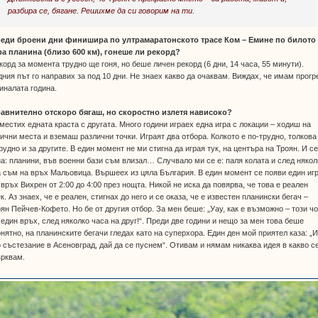
разбира се, бягане. Решихме да си говорим на ти.
реди броени дни финишира по ултрамаратонското трасе Ком – Емине по билото
ра планина (близо 600 км), гонеше ли рекорд?
корд за момента трудно ще гоня, но беше личен рекорд (6 дни, 14 часа, 55 минути).
ния път го направих за под 10 дни. Не знаех какво да очаквам. Виждах, че имам прогр
иналата година.
равнително отскоро бягаш, но скоростно излетя нависоко?
местих едната краста с другата. Много години играех една игра с локации – ходиш на
ични места и вземаш различни точки. Играят два отбора. Колкото е по-трудно, толкова
рудно и за другите. В един момент не ми стигна да играя тук, на центъра на Троян. И с
а: планини, във военни бази съм влизал… Случвало ми се е: паля колата и след някол
 съм на връх Мальовица. Вършеех из цяла България. В един момент се появи един иг
 връх Вихрен от 2:00 до 4:00 през нощта. Никой не иска да повярва, че това е реален
к. Аз знаех, че е реален, стигнах до него и се оказа, че е известен планински бегач –
ян Пейчев-Кофето. Но бе от другия отбор. За мен беше: „Уау, как е възможно – този ч
 един връх, след няколко часа на друг!“. Преди две години и нещо за мен това беше
нятно, на планинските бегачи гледах като на суперхора. Един ден мой приятел каза: „
 състезание в Асеновград, дай да се пуснем“. Отивам и нямам никаква идея в какво с
ърквам.