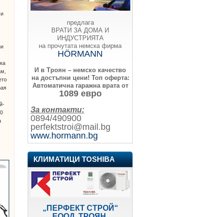
си
предлага
ВРАТИ ЗА ДОМА И
ИНДУСТРИЯТА
на прочутата немска фирма
ни
HÖRMANN
вка
И в Троян – немско качество
ам,
на достъпни цени!
Топ оферта:
ето
Автоматична гаражна врата от
рая
1089 евро
й-
За контакти:
00
0894/490900
а
perfektstroi@mail.bg
www.hormann.bg
КЛИМАТИЦИ TOSHIBA
„ПЕРФЕКТ СТРОЙ“
ЕООД, ТРОЯН