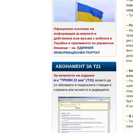
– П
хор
спо
– Ту
– Р
Официален източник на
– Им
информация за мерките и
проф
действията във връзка с войната в
дист
Украйна и приемането на украински
влек
бежанци – на
ЕДИННИЯ
Фитн
ИНФОРМАЦИОНЕН ПОРТАЛ
дока
във 
АБОНАМЕНТ ЗА Т21
– И
За печатното ни издание
изл
в-к "ТРОЯН 21 век" (Т21)
можете да
– Ра
се абонирате в пощенските станции в
набл
страната или на място в редакцията.
нощт
неве
брут
И аз
– В
– Та
камъ