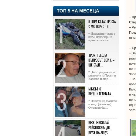
ТОП 5 НА МЕСЕЦА
– П
ВТОРА КАТАСТРОФА
Ста
С МОТОРИСТ В...
– Ре
Пред
* Инцидентът стана в
петък привечер, на
от м
правата отсечка...
– С
– За
ТРОЯН БЕШЕ!
разл
ВЪПРОСЪТ СЕГА Е –
по-т
ЩЕ БЪДЕ...
почн
* „Бих предложил на
часа
кметовете на Троян и
– на
Карлово и още...
чове
МЪЖЪТ С
Кало
ВНУШИТЕЛНАТА...
е на
непо
* Попитах го главното
– защо (се отказа).
едно
Отговори без...
заб
ИНЖ. НИКОЛАЙ
РАЙКОВСКИ: ДО
КРАЯ НА АВГУСТ