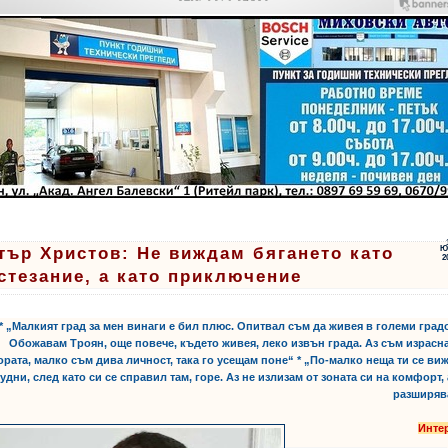
тър Христов: Не виждам бягането като
Ю
2
стезание, а като приключение
* „Малкият град за мен винаги е бил плюс. Опитвал съм да живея в големи град
Обожавам Троян, още повече, където живея, леко извън града. Аз съм израсн
ората, малко съм дива личност, така го усещам поне“ * „По-малко неща ти се ви
удни, след като си се справил там, горе. Аз не излизам от зоната си на комфорт, 
разширяв
Инте