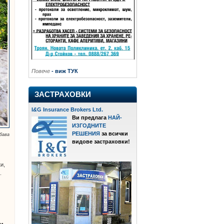
Повече
- виж ТУК
ЗАСТРАХОВКИ
I
&
G Insurance Brokers Ltd.
Ви предлага
НАЙ-
ИЗГОДНИТЕ
РЕШЕНИЯ
за всички
абава
видове застраховки!
о
и,
.