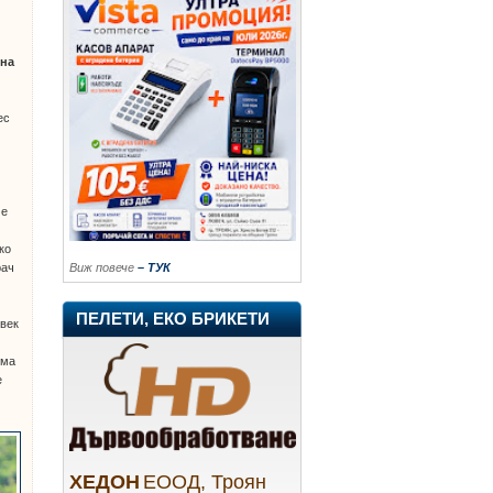
 на
ес
 е
е
ко
Виж повече
– ТУК
рач
ПЕЛЕТИ, ЕКО БРИКЕТИ
овек
Има
е
ХЕДОН
ЕООД, Троян