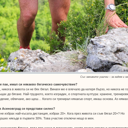
Със заешките ушички – за кадем и з
се пак, имал си някакво бегаческо самочувствие?
, никога в живота си не бях бягал. Винаги ме е влечало да катеря бързо, но никога не г
щах до бягане. Най-трудното, което изградих, е спортната култура: хранене, тренировк
дение, обличане, ако щеш… Когато си тренирал някакъв спорт, имаш основа. Аз нямах
 в Асеновград се представи силно?
 не избрах най-късата дистанция, избрах 20+. Кога през живота си съм бягал 20+? Но
рших някъде в първите 30%. Това участие отключи нещо в мен.