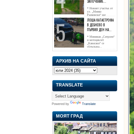
ЗАПОЧВАМЕ...
* Новият участък от
ул. „Минко
Радковски“ ще
достигне жк...
ЛОША КАТАСТРОФА
В ДЕБНЕВО В
ПЪРВИЯ ДЕН НА...
* Миниван „Ситроен“
и мотоциклет
„Кавасаки“ се
сблъскаха...
АРХИВ НА САЙТА
TRANSLATE
Powered by
Translate
МОЯТ ГРАД