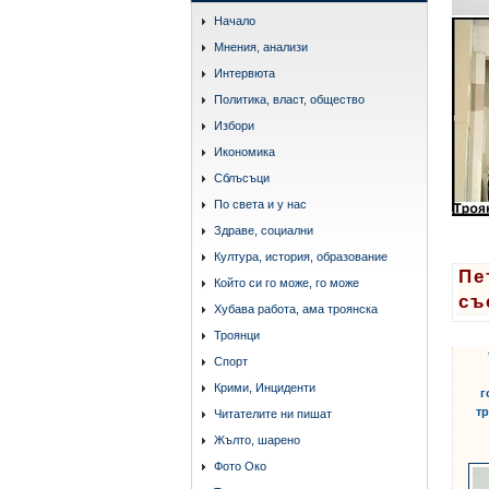
Начало
Мнения, анализи
Интервюта
Политика, власт, общество
Избори
Икономика
Сблъсъци
По света и у нас
Здраве, социални
Култура, история, образование
Пе
Който си го може, го може
съ
Хубава работа, ама троянска
Троянци
Спорт
Крими, Инциденти
г
тр
Читателите ни пишат
Жълто, шарено
Фото Око