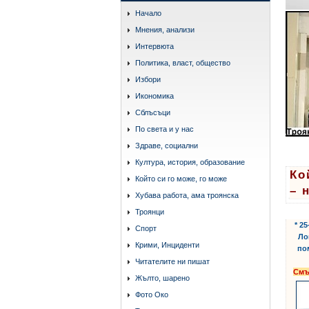
Начало
Мнения, анализи
Интервюта
Политика, власт, общество
Избори
Икономика
Сблъсъци
По света и у нас
Здраве, социални
Култура, история, образование
Ко
Който си го може, го може
– 
Хубава работа, ама троянска
Троянци
* 2
Спорт
Ло
Крими, Инциденти
по
Читателите ни пишат
Смъ
Жълто, шарено
Фото Око