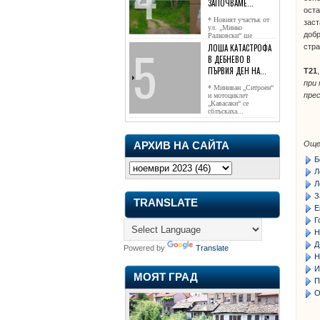
ЗАПОЧВАМЕ...
оста
* Новият участък от
заст
ул. „Минко
добр
Радковски“ ще
достигне жк...
ЛОША КАТАСТРОФА
стра
В ДЕБНЕВО В
ПЪРВИЯ ДЕН НА...
Т21
при 
* Миниван „Ситроен“
пре
и мотоциклет
„Кавасаки“ се
сблъскаха...
Още
АРХИВ НА САЙТА
Б
Л
Л
З
TRANSLATE
Е
Г
Н
Д
Powered by
Translate
Н
И
МОЯТ ГРАД
П
О