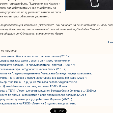
релият сграден фонд. Подкрепям д-р Хранов и
авам зад действията му, ще съдействам за
ото управление на държавните активи, от своя
на коментирал областният управител.
,
по разследващия материал „Нечовешко“. Как пациент на психиатрията в Ловеч заг
пожар, докато е вързан за наказание“ от сайта на радио „Свободна Европа“ и
ссъобщение от Областния управител на Ловеч
Нач
 по темата:
олниците в областта не са застрашени, засега (2010 г.)
овешка лекарка закла съпруга си – известен гинеколог
овешката болница – в предупредителен протест... (2017 г.)
акопчаха шефа на Здравната каса в Ловеч (2018 г.)
кипът на Гръдното отделение в Ловешката болница подаде колективна...
оляма ТЕЛК афера в Ловеч, арестуваха д-р Донка Минкова (2019 г.)
омерът не мина – д-р Донка Минкова остава зад решетките
-р Донка Минкова се запъна, закриват ТЕЛК - Ловеч
овата ТЕЛК - Ловеч ще се ръководи от Белодробната болница в... (2020 г.)
нсулт по време на пандемия в една провинциална болница (2021 г.)
родължава делото срещу д-р Антонио Маринов (2022 г.)
съдиха шефа на РЗОК - Ловеч на 3 години затвор условно