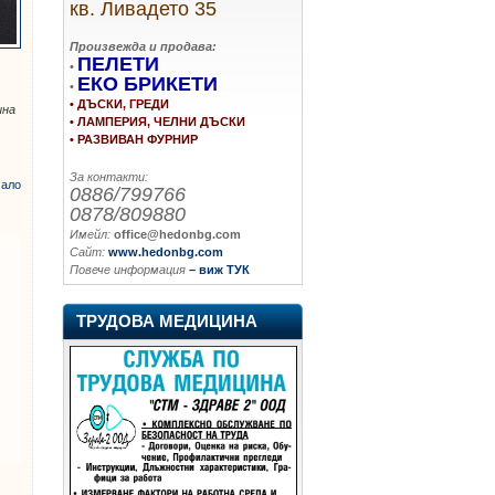
кв. Ливадето 35
Произвежда и продава:
ПЕЛЕТИ
•
ЕКО БРИКЕТИ
•
• ДЪСКИ, ГРЕДИ
ина
• ЛАМПЕРИЯ, ЧЕЛНИ ДЪСКИ
• РАЗВИВАН ФУРНИР
За контакти:
ало
0886/799766
0878/809880
Имейл:
office@hedonbg.com
Сайт:
www.hedonbg.com
Повече информация
– виж ТУК
ТРУДОВА МЕДИЦИНА