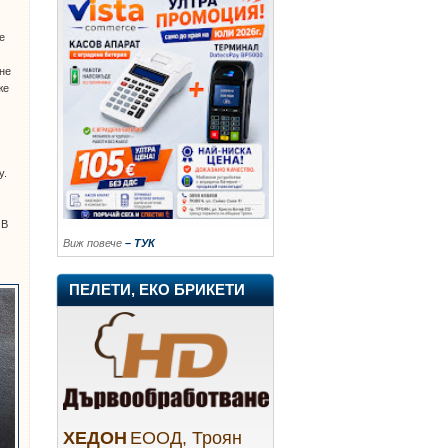
е
 не
же
у.
 В
Виж повече
– ТУК
ПЕЛЕТИ, ЕКО БРИКЕТИ
ХЕДОН
ЕООД, Троян