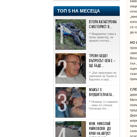
какв
наци
ТОП 5 НА МЕСЕЦА
отно
„вме
ВТОРА КАТАСТРОФА
изпо
С МОТОРИСТ В...
се ч
да к
* Инцидентът стана в
петък привечер, на
правата отсечка...
НО
прок
заве
ТРОЯН БЕШЕ!
Впос
ВЪПРОСЪТ СЕГА Е –
пък 
ЩЕ БЪДЕ...
оцен
* „Бих предложил на
тази
кметовете на Троян и
прем
Карлово и още...
МЪЖЪТ С
СЛ
ВНУШИТЕЛНАТА...
дире
Митк
* Попитах го главното
ноем
– защо (се отказа).
Отговори без...
пред
Дире
мерк
ИНЖ. НИКОЛАЙ
пром
РАЙКОВСКИ: ДО
силн
КРАЯ НА АВГУСТ
осно