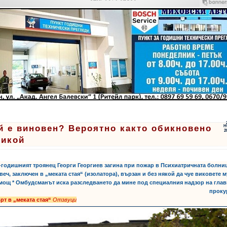
й е виновен? Вероятно както обикновено
Н
2
никой
5-годишният троянец Георги Георгиев загина при пожар в Психиатричната болни
веч, заключен в „меката стая“ (изолатора), вързан и без някой да чуе виковете м
мощ * Омбудсманът иска разследването да мине под специалния надзор на гла
проку
рт в „меката стая“
Отзвуци