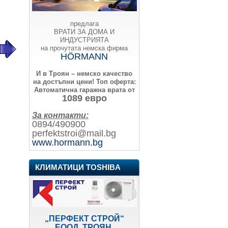
предлага
ВРАТИ ЗА ДОМА И
ИНДУСТРИЯТА
на прочутата немска фирма
HÖRMANN
И в Троян – немско качество
на достъпни цени!
Топ оферта:
Автоматична гаражна врата от
1089 евро
За контакти:
0894/490900
perfektstroi@mail.bg
www.hormann.bg
КЛИМАТИЦИ TOSHIBA
„ПЕРФЕКТ СТРОЙ“
ЕООД, ТРОЯН