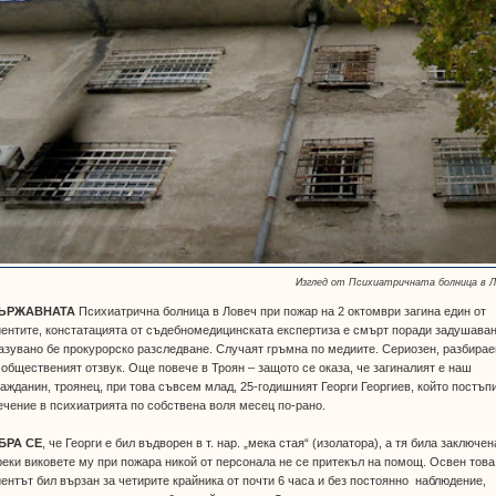
Изглед от Психиатричната болница в Л
ЪРЖАВНАТА
Психиатрична болница в Ловеч при пожар на 2 октомври загина един от
ентите, констатацията от съдебномедицинската експертиза е смърт поради задушаван
зувано бе прокурорско разследване. Случаят гръмна по медиите. Сериозен, разбирае
 общественият отзвук. Още повече в Троян – защото се оказа, че загиналият е наш
ажданин, троянец, при това съвсем млад, 25-годишният Георги Георгиев, който постъп
ечение в психиатрията по собствена воля месец по-рано.
БРА СЕ
, че Георги е бил въдворен в т. нар. „мека стая“ (изолатора), а тя била заключен
еки виковете му при пожара никой от персонала не се притекъл на помощ. Освен това
ентът бил вързан за четирите крайника от почти 6 часа и без постоянно наблюдение,