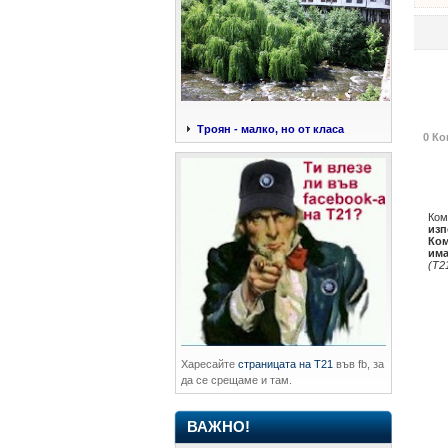
Троян - малко, но от класа
0 Ко
Ком
изп
Ком
има
(Т2
Харесайте
страницата на Т21
във fb, за
да се срещаме и там.
ВАЖНО!