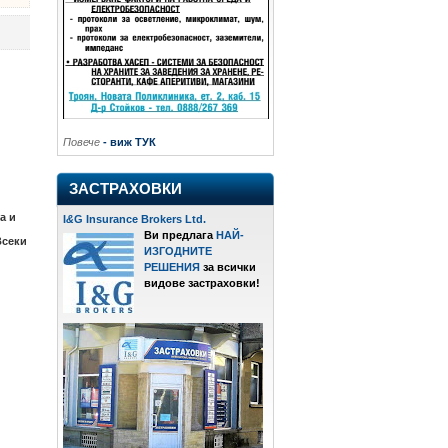
Повече
- виж ТУК
ЗАСТРАХОВКИ
а и
I
&
G Insurance Brokers Ltd.
Ви предлага
НАЙ-
Всеки
ИЗГОДНИТЕ
РЕШЕНИЯ
за всички
видове застраховки!