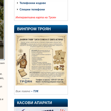
Телефонни кодове
Спешни телефони
Интерактивна карта на Троян
ВИНПРОМ ТРОЯН
овеч
е.
мо,
ил
Виж повече
– ТУК
а и
КАСОВИ АПАРАТИ