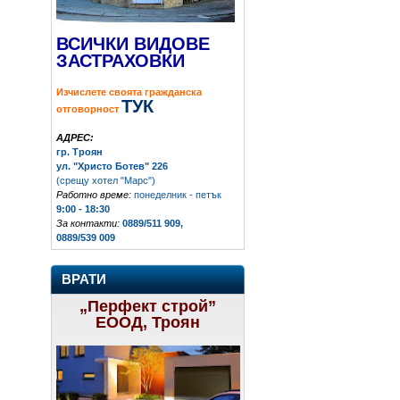
ВСИЧКИ ВИДОВЕ
ЗАСТРАХОВКИ
Изчислете своята гражданска
ТУК
отговорност
АДРЕС:
гр. Троян
ул. "Христо Ботев" 226
(срещу хотел "Марс")
Работно време:
понеделник - петък
9:00 - 18:30
За контакти:
0889/511 909,
0889/539 009
ВРАТИ
„Перфект строй”
ЕООД, Троян