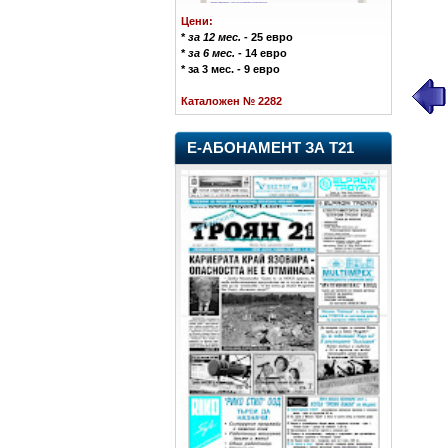
Цени:
*
за 12 мес.
- 25 евро
*
за 6 мес.
- 14 евро
* за 3 мес. - 9 евро
Каталожен № 2282
Е-АБОНАМЕНТ ЗА Т21