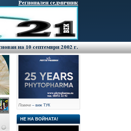
Повече
– виж ТУК
НЕ НА ВОЙНАТА!