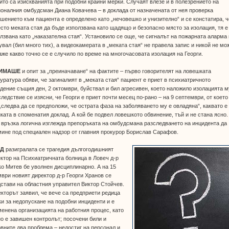
ито са изискванията при подобни крайни мерки. Случаят влезе и в полезрението на
оналния омбудсман Диана Ковачева – в доклада от назначената от нея проверка
шението към пациента е определено като „нечовешко и унизително“ и се констатира, ч
сто меката стая да бъде използвана като щадящо и безопасно място за изолация, тя е
лзвана като „наказателна стая“. Установило се още, че сигналът на пожарната аларма
увал (бил много тих), а видеокамерата в „меката стая“ не правела запис и никой не мо
аже какво точно се е случило по време на многочасовата изолация на Георги.
 ИМАШЕ
и опит за „преиначаване“ на фактите – първо говорителят на ловешката
уратура обяви, че загиналият в „меката стая“ пациент е приет в психиатричното
дение същия ден, 2 октомври, буйствал и бил агресивен, което наложило изолацията м
ледствие се изясни, че Георги е приет почти месец по-рано – на 9 септември, от което
„следва да се предположи, че острата фаза на заболяването му е овладяна“, каквато е
ката в споменатия доклад. А кой бе подвел ловешкото обвинение, тъй и не стана ясно.
 връзка логична изглежда препоръката на омбудсмана разследването на инцидента да
ине под специален надзор от главния прокурор Борислав Сарафов.
ЕД
разигралата се трагедия дългогодишният
ктор на Психиатричната болница в Ловеч д-р
о Митев бе уволнен дисциплинарно. А на 15
ври новият директор д-р Георги Хранов се
стави на областния управител Виктор Стойчев.
кторът заявил, че вече са предприети редица
и за недопускане на подобни инциденти и е
енена организацията на работния процес, като
о е завишен контролът; посочени били и
вните два проблема – недостиг на персонал и