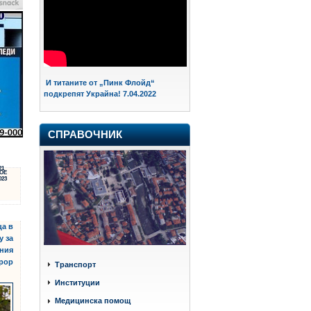
И титаните от „Пинк Флойд“
подкрепят Украйна! 7.04.2022
СПРАВОЧНИК
21
ОЕ
023
ца в
у за
вния
рор
Транспорт
Институции
Медицинска помощ