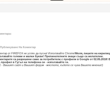
ментара:
Публикуване На Коментар
ентар от FIREFOX не успях да пусна! Използвайте Chrome!
Моля, пишете на кирилиц
олзвайте големи и малки букви! Препинателните знаци също са желателни.
ентарите са разрешени само за потребители с профили в Google от 02.05.2018! 
 профил в Гугъл на телефона си - използвайте ги.
1 - Вашият сайт и Вашият форум - мястото, където се чува Вашето мнение!)