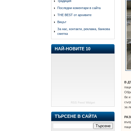
Традиция
Последни коментари в сайта
THE BEST от архивите
Вицът
За нас, контакти, реклама, банкова
сметка
НАЙ-НОВИТЕ 10
В Д
паци
Обра
бе и
съгр
RSS Feed Widget
за л
ТЪРСЕНЕ В САЙТА
РАЗ
въпр
паци