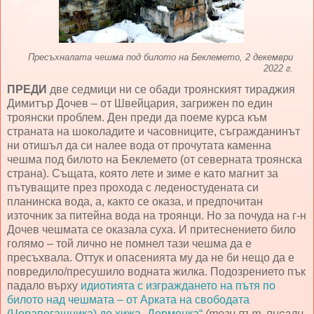
Пресъхналата чешма под билото на Беклемето, 2 декември
2022 г.
ПРЕДИ
две седмици ни се обади троянският тираджия
Димитър Дочев – от Швейцария, загрижен по един
троянски проблем. Ден преди да поеме курса към
страната на шоколадите и часовниците, съгражданинът
ни отишъл да си налее вода от прочутата каменна
чешма под билото на Беклемето (от северната троянска
страна). Същата, която лете и зиме е като магнит за
пътуващите през прохода с леденостудената си
планинска вода, а, както се оказа, и предпочитан
източник за питейна вода на троянци. Но за почуда на г-н
Дочев чешмата се оказала суха. И притеснението било
голямо – той лично не помнел тази чешма да е
пресъхвала. Оттук и опасенията му да не би нещо да е
повредило/пресушило водната жилка. Подозрението пък
падало върху
идиотията с изграждането на пътя по
билото над чешмата – от Арката на свободата
(Чорапогащника) до хижа „Дерменка“
(този път, писали