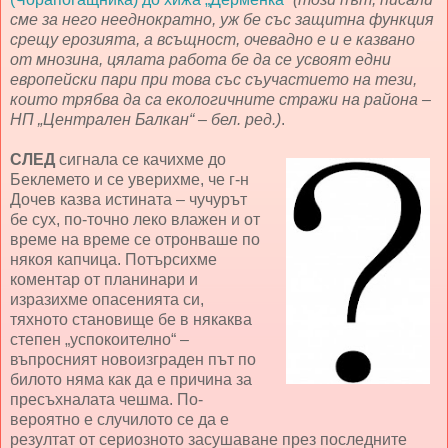
сме за него нееднократно, уж бе със защитна функция
срещу ерозията, а всъщност, очевадно е и е казвано
от мнозина, цялата работа бе да се усвоят едни
европейски пари при това със съучастието на тези,
които трябва да са екологичните стражи на района –
НП „Централен Балкан“ – бел. ред.)
.
СЛЕД
сигнала се качихме до
Беклемето и се уверихме, че г-н
Дочев казва истината – чучурът
бе сух, по-точно леко влажен и от
време на време се отронваше по
някоя капчица. Потърсихме
коментар от планинари и
изразихме опасенията си,
тяхното становище бе в някаква
степен „успокоително“ –
въпросният новоизграден път по
билото няма как да е причина за
пресъхналата чешма. По-
вероятно е случилото се да е
резултат от сериозното засушаване през последните