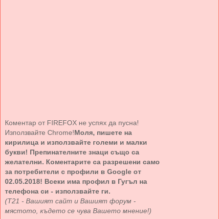
Коментар от FIREFOX не успях да пусна!
Използвайте Chrome!
Моля, пишете на
кирилица и използвайте големи и малки
букви! Препинателните знаци също са
желателни. Коментарите са разрешени само
за потребители с профили в Google от
02.05.2018! Всеки има профил в Гугъл на
телефона си - използвайте ги.
(Т21 - Вашият сайт и Вашият форум -
мястото, където се чува Вашето мнение!)