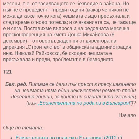
месеци, т. е. от засилващото се безводие в района. Но
пък не е прецедент – преди години (макар че никой не
можа да каже точно кога) чешмата също пресъхнала и
след време отново потекла; и очакванията са, че така ще
е и сега. Поставихме въпроса и на редовната месечна
пресконференция на кмета Донка Михайлова (8
декември) – отговорът, даден ни от директора на
дирекция „Строителство“ в общинската администрация
инж. Николай Райковски, бе сходен: чешмата е
пресъхвала и преди, проблемът е в безводието.
Т21
Бел. ред.
Питаме се дали пък пръст в пресушаването
на чешмата няма един некачествен ремонт преди
десетина години, за който ни сигнализира очевидец
(виж
„Единствената по рода си в България!“
)?
Начало
Още по темата:
Единствената по рода си в България! (2012 г.)