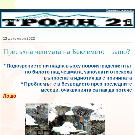
12 декември 2022
Пресъхна чешмата на Беклемето – защо?
* Подозрението ни падна върху новоизградения път
по билото над чешмата, запознати отрекоха
въпросната идиотия да е причината
* Проблемът е в безводието през последните
месеци, очакванията са пак да потече
Лошо