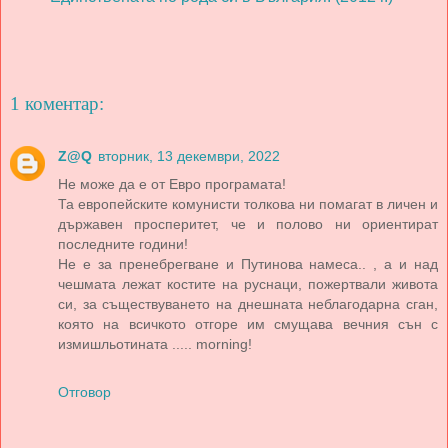
1 коментар:
Z@Q
вторник, 13 декември, 2022
Не може да е от Евро програмата!
Та европейските комунисти толкова ни помагат в личен и
държавен просперитет, че и полово ни ориентират
последните години!
Не е за пренебрегване и Путинова намеса.. , а и над
чешмата лежат костите на руснаци, пожертвали живота
си, за съществуването на днешната неблагодарна сган,
която на всичкото отгоре им смущава вечния сън с
измишльотината ..... morning!
Отговор