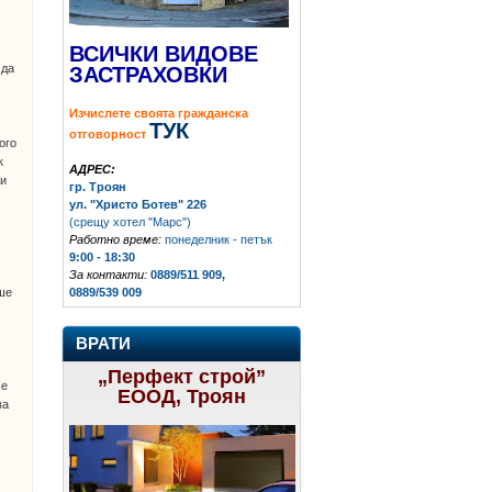
ВСИЧКИ ВИДОВЕ
 да
ЗАСТРАХОВКИ
Изчислете своята гражданска
ТУК
отговорност
ого
к
АДРЕС:
 и
гр. Троян
ул. "Христо Ботев" 226
(срещу хотел "Марс")
Работно време:
понеделник - петък
9:00 - 18:30
За контакти:
0889/511 909,
0889/539 009
ше
ВРАТИ
„Перфект строй”
се
ЕООД, Троян
ва
.