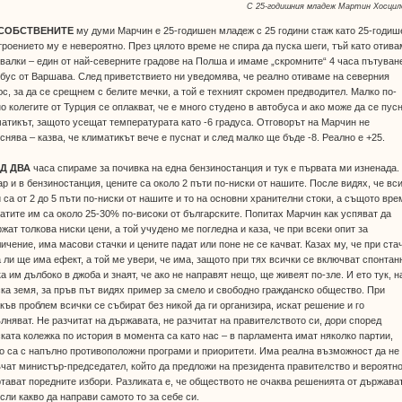
С 25-годишния младеж Мартин Хосцил
СОБСТВЕНИТЕ
му думи Марчин е 25-годишен младеж с 25 години стаж като 25-годиш
роението му е невероятно. През цялото време не спира да пуска шеги, тъй като отив
валки – един от най-северните градове на Полша и имаме „скромните“ 4 часа пътуван
бус от Варшава. След приветствието ни уведомява, че реално отиваме на северния
с, за да се срещнем с белите мечки, а той е техният скромен предводител. Малко по-
о колегите от Турция се оплакват, че е много студено в автобуса и ако може да се пус
атикът, защото усещат температурата като -6 градуса. Отговорът на Марчин не
снява – казва, че климатикът вече е пуснат и след малко ще бъде -8. Реално е +25.
Д ДВА
часа спираме за почивка на една бензиностанция и тук е първата ми изненада.
р и в бензиностанция, цените са около 2 пъти по-ниски от нашите. После видях, че вс
 са от 2 до 5 пъти по-ниски от нашите и то на основни хранителни стоки, а същото вре
атите им са около 25-30% по-високи от българските. Попитах Марчин как успяват да
жат толкова ниски цени, а той учудено ме погледна и каза, че при всеки опит за
ичение, има масови стачки и цените падат или поне не се качват. Казах му, че при ста
 ли ще има ефект, а той ме увери, че има, защото при тях всички се включват спонтан
а им дълбоко в джоба и знаят, че ако не направят нещо, ще живеят по-зле. И ето тук, н
ка земя, за пръв път видях пример за смело и свободно гражданско общество. При
къв проблем всички се събират без никой да ги организира, искат решение и го
лняват. Не разчитат на държавата, не разчитат на правителството си, дори според
ката колежка по история в момента са като нас – в парламента имат няколко партии,
о са с напълно противоположни програми и приоритети. Има реална възможност да не
чат министър-председател, който да предложи на президента правителство и вероятно
тават поредните избори. Разликата е, че обществото не очаква решенията от държава
сли какво да направи самото то за себе си.