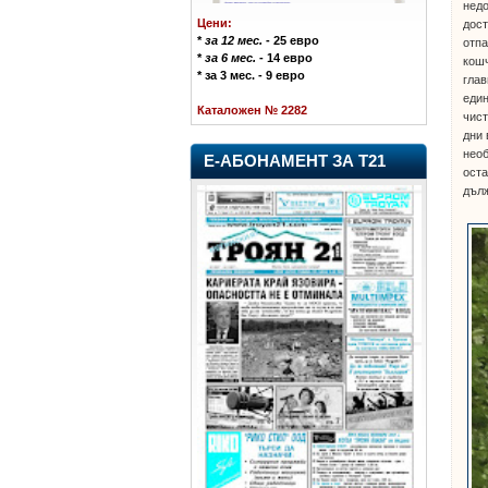
недо
Цени:
дост
*
за 12 мес.
- 25 евро
отпа
*
за 6 мес.
- 14 евро
кошч
* за 3 мес. - 9 евро
глав
един
Каталожен № 2282
чист
дни 
необ
Е-АБОНАМЕНТ ЗА Т21
оста
дълж