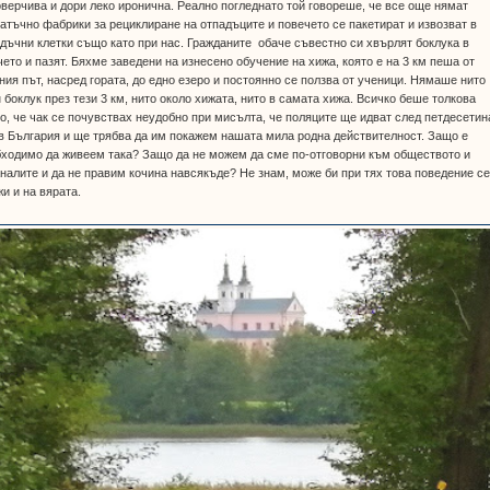
верчива и дори леко иронична. Реално погледнато той говореше, че все още нямат
атъчно фабрики за рециклиране на отпадъците и повечето се пакетират и извозват в
дъчни клетки също като при нас. Гражданите обаче съвестно си хвърлят боклука в
ето и пазят. Бяхме заведени на изнесено обучение на хижа, която е на 3 км пеша от
ния път, насред гората, до едно езеро и постоянно се ползва от ученици. Нямаше нито
 боклук през тези 3 км, нито около хижата, нито в самата хижа. Всичко беше толкова
о, че чак се почувствах неудобно при мисълта, че поляците ще идват след петдесетин
в България и ще трябва да им покажем нашата мила родна действителност. Защо е
ходимо да живеем така? Защо да не можем да сме по-отговорни към обществото и
налите и да не правим кочина навсякъде? Не знам, може би при тях това поведение с
и и на вярата.