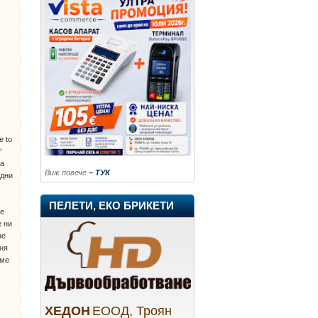
e to
“
на
Виж повече
– ТУК
одни
ПЕЛЕТИ, ЕКО БРИКЕТИ
те
е ни
не
иня
аме
ХЕДОН
ЕООД, Троян