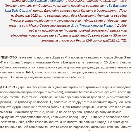
пътеписа
„До Белград и обратно“
. През 2020 г., отново по „Еразъм+“, бе в
Италия и оттам, от Сицилия, ни изпрати поредния си пътепис –
„Se Bastasse
Una Bella Calzone“
(итал. Дали една красива пица Калцоне е достатъчна). През
м. февруари 2022 г., по същата линия, бе в Манавгат и Анталия в съседна
Турция и спази традицията – изпрати ни и го публикувахме с удоволствие
текста си с Марко-Семовото заглавие
„И за Турция като за Турция“
. Дойде
ред и на последния му (по този проект) „еразъмски“ разказ – за
едноседмичното гостуване в Полша, в градчето Сувалки едва на 30 км от
границата с агресора Русия (2-8 октомври2022 г.).
Т21
СЛЕДНОТО
пътуване по програма „Еразъм+“ и проекта на нашето училище „From Gam
” е в Полша. Заедно с колежката Ренета Бакарова и пет ученици от СУ „Васил Левски
ян) имахме невероятната възможност да се докоснем до една друга държава, членка 
пейския съюз и НАТО, в която, мога съвсем отговорно да заявя, живеят смели и своб
дани… Но нека да следваме хронологията на събитията.
Д БЪРЗО
сутрешно гласуване за родния ни парламент (тръгнахме в деня на поредни
арски парламентарни избори, 2 октомври), взимаме багажа и чакаме бусчето, което щ
ра до София. По пътя се шегуваме, че ако случайно всички тунели по „магистралата“ 
 ремонт, ще трябва да го полеем. Е, отлагаме го за друг път, а опашката при тунел Вит
делната сутрин поне не е толкова голяма. Пристигаме навреме на летището и се качв
амолета. Очакваме да тръгне, но нещо не се получава. Трябва да получат пълно
ърждение от проверяващия екип, че всичко е наред. След 10-минутно забавяне влиза
 запъхтян чичка, който казва на капитана на полета, че всичко е наред. Не знам дали
то прилича на Бай Ганьо или защото го казва на барековски английски език, но нашият