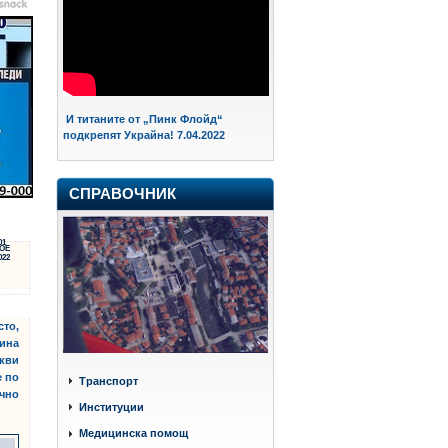
И титаните от „Пинк Флойд“
подкрепят Украйна! 7.04.2022
СПРАВОЧНИК
01
ОЕ
022
сто,
тина
акви
е по
Транспорт
ично
Институции
Медицинска помощ