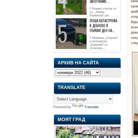
ЗАПОЧВАМЕ...
капи
пров
* Новият участък от
край
ул. „Минко
Радковски“ ще
отпр
достигне жк...
ЛОША КАТАСТРОФА
Варш
В ДЕБНЕВО В
всич
ПЪРВИЯ ДЕН НА...
дома
сек
* Миниван „Ситроен“
и мотоциклет
след
„Кавасаки“ се
сблъскаха...
АРХИВ НА САЙТА
TRANSLATE
Powered by
Translate
МОЯТ ГРАД