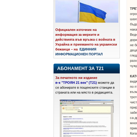
ТР
огро
шахм
бъда
нака
Официален източник на
Ведн
информация за мерките и
действията във връзка с войната в
дори
Украйна и приемането на украински
не б
бежанци – на
ЕДИННИЯ
деца
ИНФОРМАЦИОНЕН ПОРТАЛ
глед
разх
чужд
АБОНАМЕНТ ЗА Т21
КАТ
За печатното ни издание
видя
в-к "ТРОЯН 21 век" (Т21)
можете да
по п
се абонирате в пощенските станции в
възм
страната или на място в редакцията.
трот
чист
прир
забе
са д
мног
прик
Кога