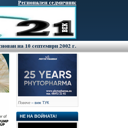
Повече
– виж ТУК
НЕ НА ВОЙНАТА!