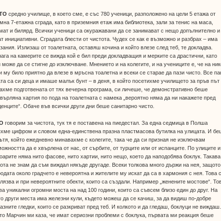
ЕТО
средно училище, в което сме, е със 780 ученици, разположено на цели 5 етажа от
мна 7-етажна сграда, като в приземния етаж има библиотека, зали за тенис на маса,
ат и билярд. Всички ученици са окуражавани да се занимават с нещо допълнително и
т инициативни. Сградата блести от чистота. Чудех се как е възможно и разбрах – има
зания. Излизаш от тоалетната, оставяш кочина и който влезе след теб, те докладва.
ага на камерите се вижда кой е бил преди докладващия и мерките са драстични, като
 може да се стигне до изключване. Мнението и на колегите, и на учениците е, че на ник
и му било приятно да влезе в мръсна тоалетна и всеки се старае да пази чисто. Все па
та са си деца и имаше малък бунт – в деня, в който посетихме училището за пръв път
ахме подготвената от тях вечерна програма, си личеше, че демонстративно беше
върляна хартия по пода на тоалетната с намека „вероятно няма да ни накажете пред
енците“. Обаче във всички други дни беше санитарно чисто.
О
говорим за чистота, тук тя е поставена на пиедестал. За една седмица в Полша
хме цифром и словом една-единствена празна пластмасова бутилка на улицата. И бе
ътя, който ежедневно минавахме с колегите, така че да си призная не изключвам
ожността да е хвърлена от нас, от сърбите, от турците или от испанците. По улиците и
оарите няма нито фасове, нито хартии, нито нещо, което да наподобява боклук. Такава
ота не знам да съм виждал някъде другаде. Всеки толкова много държи на нея, защото
одата около градчето е невероятна и жителите му искат да са в хармония с нея. Това 
лязва и при невероятните обекти, които са създали. Например „женените мостове“. То
ва уникални огромни моста на над 100 години, които са съвсем близо един до друг. На
о други места има железни кули, където можеш да се качиш, за да видиш по-добре
азните гледки, които се разкриват пред теб. И колкото и да гледаш, боклуци не виждаш
то Марчин ми каза, че имат сериозни проблеми с боклука, първата ми реакция беше