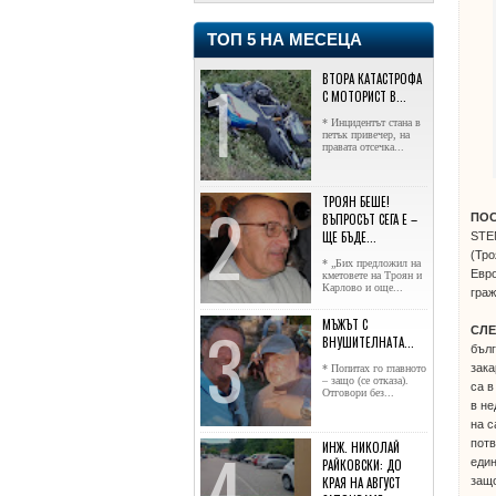
ТОП 5 НА МЕСЕЦА
ВТОРА КАТАСТРОФА
С МОТОРИСТ В...
* Инцидентът стана в
петък привечер, на
правата отсечка...
ТРОЯН БЕШЕ!
ВЪПРОСЪТ СЕГА Е –
ПО
ЩЕ БЪДЕ...
STEM
(Тро
* „Бих предложил на
Евро
кметовете на Троян и
Карлово и още...
граж
МЪЖЪТ С
СЛЕ
ВНУШИТЕЛНАТА...
бълг
зака
* Попитах го главното
– защо (се отказа).
са в
Отговори без...
в не
на с
потв
ИНЖ. НИКОЛАЙ
един
РАЙКОВСКИ: ДО
КРАЯ НА АВГУСТ
защо