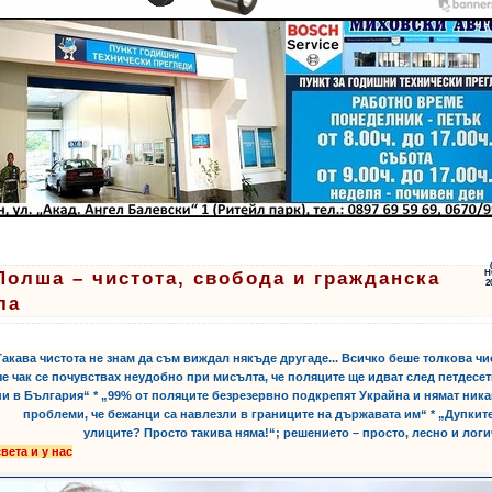
Полша – чистота, свобода и гражданска
Н
2
ла
„Такава чистота не знам да съм виждал някъде другаде... Всичко беше толкова чи
че чак се почувствах неудобно при мисълта, че поляците ще идват след петдесе
и в България“ * „99% от поляците безрезервно подкрепят Украйна и нямат ник
проблеми, че бежанци са навлезли в границите на държавата им“ * „Дупкит
улиците? Просто такива няма!“; решението – просто, лесно и лог
вета и у нас