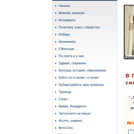
Начало
Мнения, анализи
Интервюта
Политика, власт, общество
Избори
Икономика
Сблъсъци
По света и у нас
Здраве, социални
Култура, история, образование
В 
Който си го може, го може
си
Хубава работа, ама троянска
Троянци
* 
Спорт
Крими, Инциденти
дн
Читателите ни пишат
Жълто, шарено
По с
Фото Око