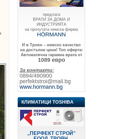
предлага
ВРАТИ ЗА ДОМА И
ИНДУСТРИЯТА
на прочутата немска фирма
HÖRMANN
а
И в Троян – немско качество
е
на достъпни цени!
Топ оферта:
Автоматична гаражна врата от
1089 евро
За контакти:
0894/490900
perfektstroi@mail.bg
www.hormann.bg
КЛИМАТИЦИ TOSHIBA
„ПЕРФЕКТ СТРОЙ“
ЕООД, ТРОЯН