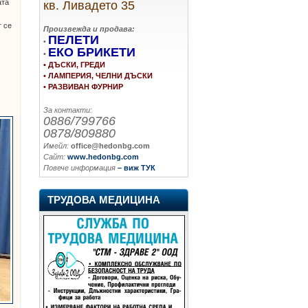
ата
кв. Ливадето 35
т се
Произвежда и продава:
ПЕЛЕТИ
•
ЕКО БРИКЕТИ
•
• ДЪСКИ, ГРЕДИ
• ЛАМПЕРИЯ, ЧЕЛНИ ДЪСКИ
• РАЗВИВАН ФУРНИР
За контакти:
0886/799766
0878/809880
Имейл:
office@hedonbg.com
Сайт:
www.hedonbg.com
Повече информация
– виж ТУК
ТРУДОВА МЕДИЦИНА