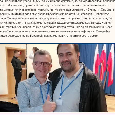
тан не е напълно убеден в думите му и желае документ, който удостоверява направен
ерка. Мърморене, сумтене и опити да се мине и без това от страна на българина. В
на сметка получаваме заветното листче, но вече закъсняваме с 45 минути. Самолетъ
авя към пистата и след двучасово пътуване сме на летище „Фредерик Шопен“ във
ава. Заради забавянето сме последни, а багажът ни пристига още по-късно, защото
ки линии са заети. В крайна сметка живи и здрави се отправяме към изхода. Нашият
кин Марчин Хосцилович тъкмо е отвел сръбската група и не се вижда никакъв. След
унди обаче получавам споделеното му местоположение на телефона си. Следвайки
ата и благодарение на Facebook, намираме нашите приятели доста бързо.