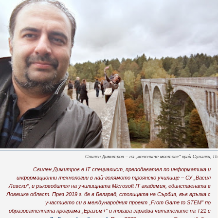
Свилен Димитров – на „женените мостове“ край Сувалки, П
Свилен Димитров е IT специалист, преподавател по информатика и
информационни технологии в най-голямото троянско училище – СУ „Васил
Левски“, и ръководител на училищната Microsoft IT академия, единствената в
Ловешка област. През 2019 г. бе в Белград, столицата на Сърбия, във връзка с
участието си в международния проект „From Game to STEM” по
образователната програма „Еразъм+“ и тогава зарадва читателите на Т21 с