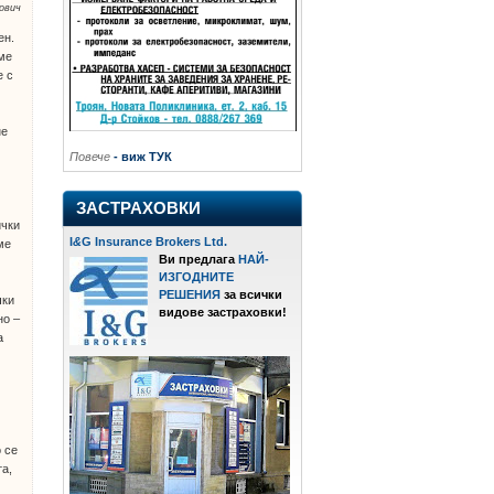
ович
ен.
аме
е с
не
Повече
- виж ТУК
ЗАСТРАХОВКИ
ички
I
&
G Insurance Brokers Ltd.
ме
Ви предлага
НАЙ-
ИЗГОДНИТЕ
РЕШЕНИЯ
за всички
чки
видове застраховки!
но –
а
 се
та,