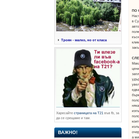
ПО 
Наст
в Су
авто
полю
късн
Троян - малко, но от класа
клим
закъ
СЛЕ
Мака
цени
запл
удър
увел
едва
бърк
полс
няка
изпъ
Харесайте
страницата на Т21
във fb, за
полс
да се срещаме и там.
коит
излъ
очер
ВАЖНО!
а ми