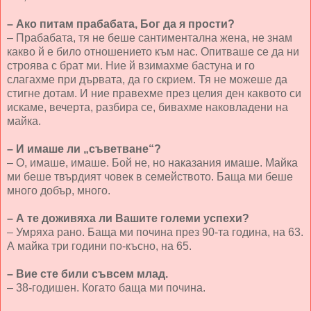
– Ако питам прабабата, Бог да я прости?
– Прабабата, тя не беше сантиментална жена, не знам
какво й е било отношението към нас. Опитваше се да ни
строява с брат ми. Ние й взимахме бастуна и го
слагахме при дървата, да го скрием. Тя не можеше да
стигне дотам. И ние правехме през целия ден каквото си
искаме, вечерта, разбира се, бивахме наковладени на
майка.
– И имаше ли „съветване“?
– О, имаше, имаше. Бой не, но наказания имаше. Майка
ми беше твърдият човек в семейството. Баща ми беше
много добър, много.
– А те доживяха ли Вашите големи успехи?
– Умряха рано. Баща ми почина през 90-та година, на 63.
А майка три години по-късно, на 65.
– Вие сте били съвсем млад.
– 38-годишен. Когато баща ми почина.