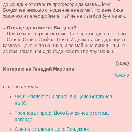
дочух един от старите професори да казва „Цочо
Бояджиев никакво отношение не взима“. Но вече бяха
започнали перестройките, тъй че не съм бил бунтовник.
– Откъде идва името Ви Цочо?
– Цочо е много троянско име. То е производно от Стоян
– Стоян, Стойо, Стойчо, Цочо. И двамата ми дядовци се
казваха Цочо, и по бащина, и по майчина линия. Тъй че
аз съм нямал шанс да бъда кръстен по друг начин.
(край)
Интервю на Генадий Маринов
Начало
Още по темата:
ЧРД: Землякът ни проф. д-р Цочо Бояджиев -
на 60!
Троянецът проф. Цочо Бояджиев с голяма
награда
Среща с големия Цочо Бояджиев