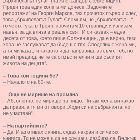
„Архипелагът Гулаг“ (на Александър Солженицин).
Преди това един колега ми донесе „Задочните
репортажи“ на Георги Марков, тях прочетох първо и след
това „Архипелагът Гулаг“. Спомням, че „Архипелагът…“
го четях тука, в Троян, прочитам 10 страници и излизам
навън, за да вляза в реален свят. И си казвах – една
десета от това, което пише Солженицин, да е вярно, тези
хора не заслужават да бъдеш с тях. Споделих с жена ми,
а тя ми каза „Ти каквото и да направиш, аз съм с теб, но
имай предвид, че те са отмъстителни и ще съсипят
живота на децата“.
– Това кои години бе?
– Началото на 80-те.
– Още не мирише на промяна.
– Абсолютно, не мирише на нищо. Питам жена ми какво
да правя, а тя ми отговори „Ходи си на събранията, но
не участвай“.
– На партийните?
– Да. И аз отивах с книга, сядах накрая и си четях
книгата. То не можеш да не слушаш, разбира се. Веднъж