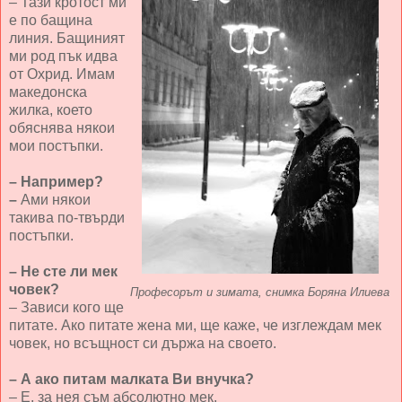
– Тази кротост ми
е по бащина
линия. Бащиният
ми род пък идва
от Охрид. Имам
македонска
жилка, което
обяснява някои
мои постъпки.
– Например?
–
Ами някои
такива по-твърди
постъпки.
– Не сте ли мек
човек?
Професорът и зимата, снимка Боряна Илиева
– Зависи кого ще
питате. Ако питате жена ми, ще каже, че изглеждам мек
човек, но всъщност си държа на своето.
– А ако питам малката Ви внучка?
– Е, за нея съм абсолютно мек.