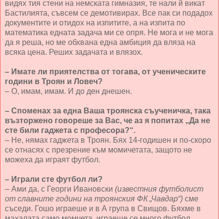
видях тия стени на немската гимназия, те нали й викат
Бастилията, съвсем се демотивирах. Все пак си подадох
документите и отидох на изпитите, а на изпита по
математика едната задача ми се опря. Не мога и не мога
да я реша, но ме обхвана една амбиция да вляза на
всяка цена. Реших задачата и влязох.
– Имате ли приятелства от тогава, от ученическите
години в Троян и Ловеч?
– О, имам, имам. И до ден днешен.
– Споменах за една Ваша троянска съученичка, така
възторжено говореше за Вас, че аз я попитах „Да не
сте били гаджета с професора?“.
– Не, нямах гаджета в Троян. Бях 14-годишен и по-скоро
се отнасях с презрение към момичетата, защото не
можеха да играят футбол.
– Играли сте футбол ли?
– Ами да, с Георги Ивановски
(известния футболист
от славните години на троянския ФК „Чавдар“)
сме
съседи. Гошо играеше и в А група в Свищов. Бяхме в
махалата само момчета, играеше се много футбол.