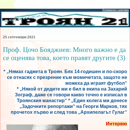
25 септември 2021
Проф. Цочо Бояджиев: Много важно е да
се оценява това, което правят другите (3)
* „Нямах гаджета в Троян. Бях 14-годишен и по-скоро
се отнасях с презрение към момичетата, защото не
можеха да играят футбол“
* „Някой от дедите ми е бил в екипа на Захарий
Зограф, даже се говори какво точно е изписал в
Троянския манастир“ * „Един колега ми донесе
„Задочните репортажи“ на Георги Марков, тях
прочетох първо и след това „Архипелагът Гулаг“
Интервю