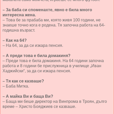
– За баба си споменахте, явно е била много
интересна жена.
– Това бе за прабаба ми, която живя 100 години, не
знаеше точно кога е родена. Тя започна работа на 64-
годишна възраст.
– Как на 64?
– На 64, за да си изкара пенсия.
– А преди това е била домакиня?
– Преди това е била домакиня. На 64 години започна
работа и 8 години бе прислужница в училище „Иван
Хаджийски“, за да си изкара пенсия.
– Тя как се казваше?
– Баба Митка.
– А майка Ви и баща Ви?
– Баща ми беше директор на Винпрома в Троян, дълго
време – Христо Бояджиев се казваше.