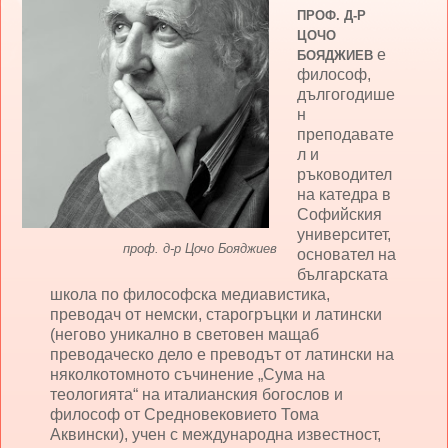
ПРОФ. Д-Р
ЦОЧО
е
БОЯДЖИЕВ
философ,
дългогодише
н
преподавате
л и
ръководител
на катедра в
Софийския
университет,
проф. д-р Цочо Бояджиев
основател на
българската
школа по философска медиавистика,
преводач от немски, старогръцки и латински
(негово уникално в световен мащаб
преводаческо дело е преводът от латински на
няколкотомното съчинение „Сума на
теологията“ на италианския богослов и
философ от Средновековието Тома
Аквински), учен с международна известност,