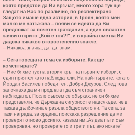
която предстои да Ви връчат, много хора тук ще
гледат на Вас по-различно, по-респектирано.
Защото имаше една история, в Троян, която мен
малко ме натъжава – появи се идеята да Ви
предложат за почетен гражданин, а един овластен
заяви открито „Кой е тоя?!“, и в крайна сметка Ви
дадоха някакво второстепенно знакче.
– Някаква значка, да, да, знам.
– Сега горещата тема са изборите. Как ще
коментирате?
– Ние бяхме тук на втория кръг на първите избори, с
един приятел като наблюдатели. На най-първите, когато
Йордан Василев победи ген. Добри Джуров. След това
започнаха да ми предлагат да съм страничен
наблюдател. После съвсем се обърках, не си бяхме
представяли, че Държавна сигурност е навсякъде, че в
такава дълбочина е разяла обществото ни. Та сега, за
тази награда, за ордена, поискаха разрешение да ми
проверят отново досието, казвам им „Аз два пъти съм
проверяван, но проверете го и трети път, ако искате“.