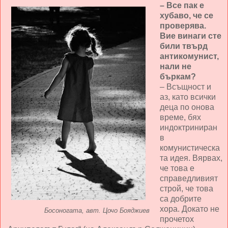
– Все пак е
хубаво, че се
проверява.
Вие винаги сте
били твърд
антикомунист,
нали не
бъркам?
– Всъщност и
аз, като всички
деца по онова
време, бях
индоктриниран
в
комунистическа
та идея. Вярвах,
че това е
справедливият
строй, че това
са добрите
хора. Докато не
Босоногата, авт. Цочо Бояджиев
прочетох