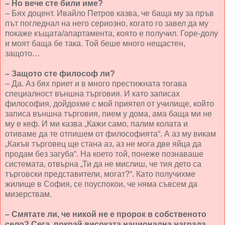
– Но вече сте били име?
– Бях доцент. Ивайло Петров казва, че баща му за пръв
път погледнал на него сериозно, когато го завел да му
покаже къщата/апартамента, която е получил. Горе-долу
и моят баща бе така. Той беше много нещастен,
защото…
– Защото сте философ ли?
– Да. Аз бях приет и в много престижната тогава
специалност външна търговия. И като записах
философия, дойдохме с мой приятел от училище, който
записа външна търговия, пием у дома, ама баща ми не
му е кеф. И ми казва „Кажи само, палим колата и
отиваме да те отпишем от философията“. А аз му викам
„Какъв търговец ще стана аз, аз не мога две яйца да
продам без загуба“. На което той, понеже познаваше
системата, отвърна „Ти да не мислиш, че тия дето са
търговски представители, могат?“. Като получихме
жилище в София, се поуспокои, че няма съвсем да
мизерствам.
– Смятате ли, че никой не е пророк в собственото
село? Сега, покрай високата национална награда,