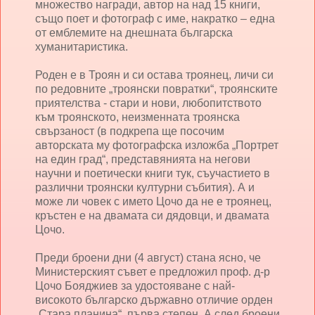
множество награди, автор на над 15 книги,
също поет и фотограф с име, накратко – една
от емблемите на днешната българска
хуманитаристика.
Роден е в Троян и си остава троянец, личи си
по редовните „троянски повратки“, троянските
приятелства - стари и нови, любопитството
към троянското, неизменната троянска
свързаност (в подкрепа ще посочим
авторската му фотографска изложба „Портрет
на един град“, представянията на негови
научни и поетически книги тук, съучастието в
различни троянски културни събития). А и
може ли човек с името Цочо да не е троянец,
кръстен е на двамата си дядовци, и двамата
Цочо.
Преди броени дни (4 август) стана ясно, че
Министерският съвет е предложил проф. д-р
Цочо Бояджиев за удостояване с най-
високото българско държавно отличие орден
„Стара планина“, първа степен. А след броени