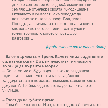
дни, 25 септември (б. р. днес), именитият ни
земляк ще отбележи своята 70-годишнина.
Отличието и юбилеят бяха поводът да
потърсим за интервю проф. Бояджиев.
Поводът, а причината е всичко това, за което
споменахме по-горе – един голям учен и
голям троянец, с когото е чест да се
разговориш.
(продължение от миналия брой)
– Да се върнем към Троян. Кажете ни за родителите
си, натиснаха ли Ви към немската гимназия и
въобще да вървите нагоре?
– Баща ми ме събуди в деня, в който раздаваха
годишните свидетелства, и ми каза „Ако ще
кандидатстваш в немската гимназия, вземи някакъв
документ“. Трябвало да го взема допълнително от
училище.
– Тоест да не губите време.
– Това беше натискът. И аз, като отидох в Ловеч и като