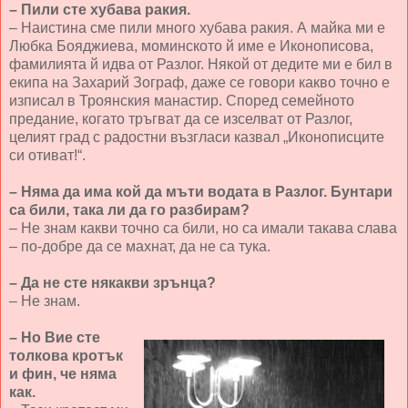
– Пили сте хубава ракия.
– Наистина сме пили много хубава ракия. А майка ми е
Любка Бояджиева, моминското й име е Иконописова,
фамилията й идва от Разлог. Някой от дедите ми е бил в
екипа на Захарий Зограф, даже се говори какво точно е
изписал в Троянския манастир. Според семейното
предание, когато тръгват да се изселват от Разлог,
целият град с радостни възгласи казвал „Иконописците
си отиват!“.
– Няма да има кой да мъти водата в Разлог. Бунтари
са били, така ли да го разбирам?
– Не знам какви точно са били, но са имали такава слава
– по-добре да се махнат, да не са тука.
– Да не сте някакви зрънца?
– Не знам.
– Но Вие сте
толкова кротък
и фин, че няма
как.