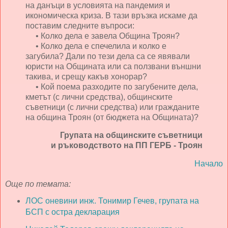
на данъци в условията на пандемия и
икономическа криза. В тази връзка искаме да
поставим следните въпроси:
• Колко дела е завела Община Троян?
• Колко дела е спечелила и колко е
загубила? Дали по тези дела са се явявали
юристи на Общината или са ползвани външни
такива, и срещу какъв хонорар?
• Кой поема разходите по загубените дела,
кметът (с лични средства), общинските
съветници (с лични средства) или гражданите
на община Троян (от бюджета на Общината)?
Групата на общинските съветници
и ръководството на ПП ГЕРБ - Троян
Начало
Още по темата:
ЛОС оневини инж. Тонимир Гечев, групата на
БСП с остра декларация