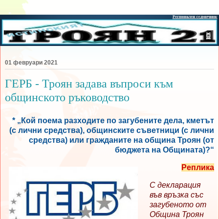
01 февруари 2021
ГЕРБ - Троян задава въпроси към
общинското ръководство
* „Кой поема разходите по загубените дела, кметът
(с лични средства), общинските съветници (с лични
средства) или гражданите на община Троян (от
бюджета на Общината)?“
Реплика
С декларация
във връзка със
загубеното от
Община Троян