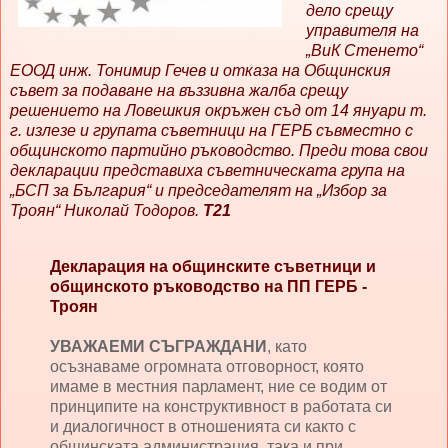
дело срещу
управителя на
„ВиК Стенето“
ЕООД инж. Тонимир Гечев и отказа на Общинския
съвет за подаване на въззивна жалба срещу
решението на Ловешкия окръжен съд от 14 януари т.
г. излезе и групата съветници на ГЕРБ съвместно с
общинското партийно ръководство. Преди това свои
декларации представиха съветническата група на
„БСП за България“ и председателят на „Избор за
Троян“ Николай Тодоров.
Т21
Декларация на общинските съветници и
общинското ръководство на ПП ГЕРБ -
Троян
УВАЖАЕМИ СЪГРАЖДАНИ
, като
осъзнаваме огромната отговорност, която
имаме в местния парламент, ние се водим от
принципите на конструктивност в работата си
и диалогичност в отношенията си както с
общинската администрация, така и при