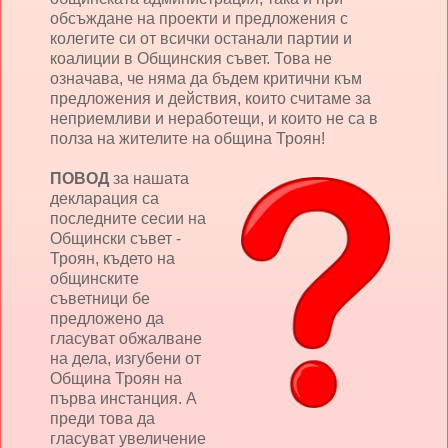
обсъждане на проекти и предложения с
колегите си от всички останали партии и
коалиции в Общинския съвет. Това не
означава, че няма да бъдем критични към
предложения и действия, които считаме за
неприемливи и неработещи, и които не са в
полза на жителите на община Троян!
ПОВОД
за нашата
декларация са
последните сесии на
Общински съвет -
Троян, където на
общинските
съветници бе
предложено да
гласуват обжалване
на дела, изгубени от
Община Троян на
първа инстанция. А
преди това да
гласуват увеличение