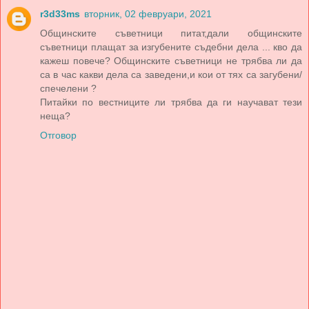
r3d33ms
вторник, 02 февруари, 2021
Общинските съветници питат,дали общинските
съветници плащат за изгубените съдебни дела ... кво да
кажеш повече? Общинските съветници не трябва ли да
са в час какви дела са заведени,и кои от тях са загубени/
спечелени ?
Питайки по вестниците ли трябва да ги научават тези
неща?
Отговор