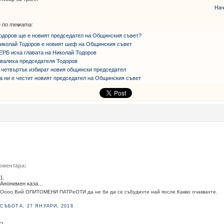
Нач
 по темата:
одоров ще е новият председател на Общинския съвет?
иколай Тодоров е новият шеф на Общинския съвет
ЕРБ иска главата на Николай Тодоров
валиха председателя Тодоров
 четвъртък избират новия общински председател
а ни е честит новият председател на Общинския съвет
оментара:
1.
Анонимен каза...
Оооо Вий ОПИТОМЕНИ ПАТРеОТИ да не би да се събудихте най после.Какво очаквахте.
СЪБОТА, 27 ЯНУАРИ, 2018