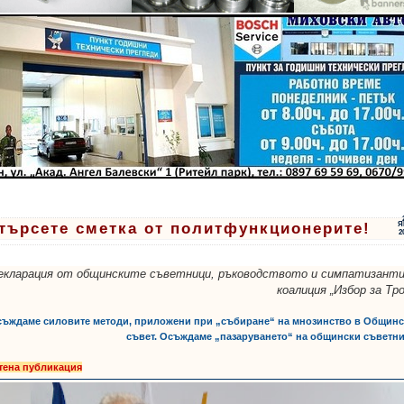
търсете сметка от политфункционерите!
Я
2
екларация от общинските съветници, ръководството и симпатизанти
коалиция „Избор за Тро
съждаме силовите методи, приложени при „събиране“ на мнозинство в Общин
съвет. Осъждаме „пазаруването“ на общински съветн
тена публикация