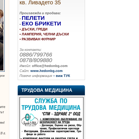
кв. Ливадето 35
Произвежда и продава:
ПЕЛЕТИ
•
ЕКО БРИКЕТИ
•
• ДЪСКИ, ГРЕДИ
• ЛАМПЕРИЯ, ЧЕЛНИ ДЪСКИ
• РАЗВИВАН ФУРНИР
За контакти:
0886/799766
0878/809880
Имейл:
office@hedonbg.com
Сайт:
www.hedonbg.com
Повече информация
– виж ТУК
оров
ТРУДОВА МЕДИЦИНА
вите
нът
ян!
8 г.