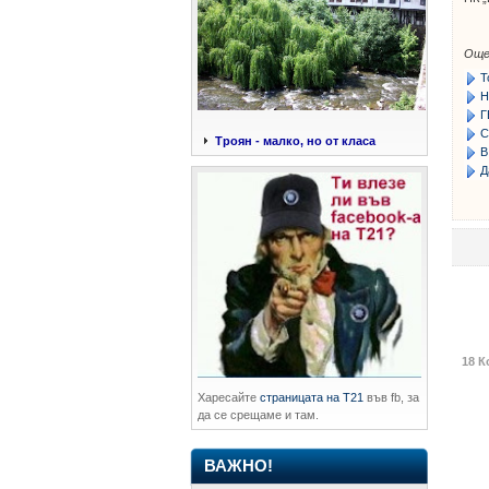
Още
Т
Н
Г
С
Троян - малко, но от класа
В
Д
18 К
Харесайте
страницата на Т21
във fb, за
да се срещаме и там.
ВАЖНО!