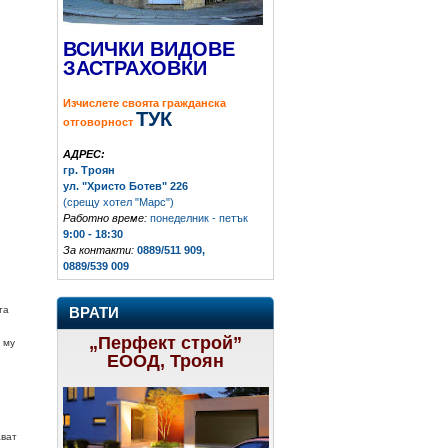
ВСИЧКИ ВИДОВЕ
ЗАСТРАХОВКИ
Изчислете своята гражданска
ТУК
отговорност
АДРЕС:
гр. Троян
ул. "Христо Ботев" 226
(срещу хотел "Марс")
Работно време:
понеделник - петък
9:00 - 18:30
За контакти:
0889/511 909,
0889/539 009
та
ВРАТИ
„Перфект строй”
 му
ЕООД, Троян
ават