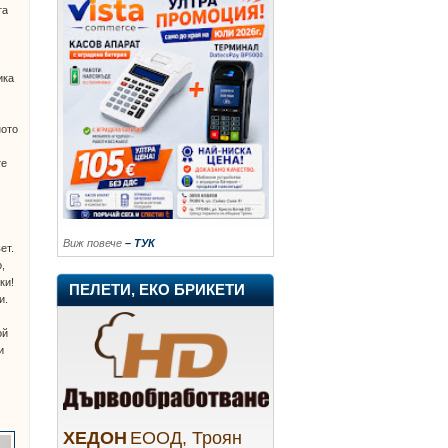
та
ика
ното
те
Виж повече
– ТУК
ет.
,
ки!
ПЕЛЕТИ, ЕКО БРИКЕТИ
и.
ой
и
ХЕДОН
ЕООД, Троян