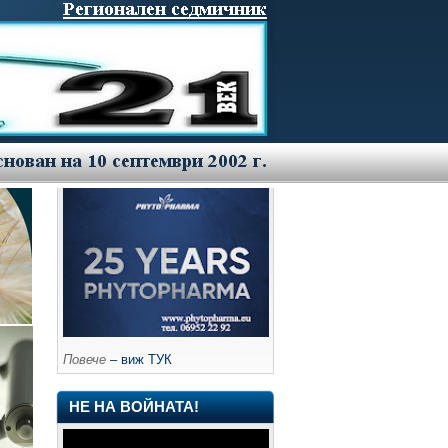
Повече
– виж ТУК
НЕ НА ВОЙНАТА!