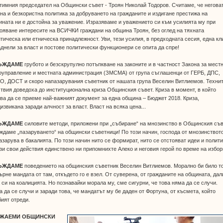
тимния председател на Общински съвет - Троян Николай Тодоров. Считаме, че негова
на и безкористна политика за добруването на гражданите и издигане престижа на
ната ни е достойна за уважение. Изразяваме и уважението си към усилията му при
ояване интересите на ВСИЧКИ граждани на община Троян, без оглед на тяхната
тическа или етническа принадлежност. Уви, тези усилия, в предходната сесия, една кл
днели за власт и постове политически функционери се опита да спре!
ЪЖДАМЕ
грубото и безскрупулно потъпкване на законите и в частност Закона за мест
оуправление и местната администрация (ЗМСМА) от група съглашенци от ГЕРБ, ДПС,
, ДОСТ и скоро напазарувания съветник от нашата група Веселин Витлиемов. Техни
твия доведоха до институционална криза Общинския съвет. Криза в момент, в който
ва да се приеме най-важният документ за една община – Бюджет 2018. Криза,
извикана заради алчност за власт. Власт на всяка цена...
ЪЖДАМЕ
силовите методи, приложени при „събиране“ на мнозинство в Общинския съв
даме „пазаруването“ на общински съветници! По този начин, господа от мнозинството
азарува в бакалията. По този начин нито се формират, нито се отстояват идеи и полити
зи свои действия единствено ни припомнихте Алеко и неговия герой по време на избор
ЪЖДАМЕ
поведението на общинския съветник Веселин Витлиемов. Морално би било т
ърне мандата от там, откъдето го е взел. От суверена, от гражданите на общината, дал
 си на коалицията. Но познавайки морала му, сме сигурни, че това няма да се случи.
 да се случи и заради това, че мандатът му бе даден от Фортуна, от късмета, който
ият отреди.
АЖАЕМИ ОБЩИНСКИ