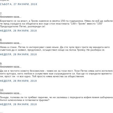
СЪБОТА, 27 ЯНУАРИ, 2018
7.
Анонимен каза...
Боричкате се за власт, а Троян навлезе в своята 150-та годишнина. Няма ли кой да забеле
че пред сградата на общината все още стои пластиката "149 г Троян" вместо "150"
Председателю Петко, разпореди се!
НЕДЕЛЯ, 28 ЯНУАРИ, 2018
8.
Анонимен каза...
Нема а стане. Петка го интересуват само мъни. Да сте чули през трите му мандата като
съветник да е заявил, предложил, осъществил нещо на полза Трояну. Не разбира се.
НЕДЕЛЯ, 28 ЯНУАРИ, 2018
9.
Анонимен каза...
Да ни е честито новото безсмислие - човек не за този пост. Този Петко няма нито интелект
нито култура, нито любов и съчувствие към съгражданите си. Как ще го определи времето -
ли, прост ли - е все едно. Той просто няма качества за общественик
НЕДЕЛЯ, 28 ЯНУАРИ, 2018
10.
Анонимен каза...
Генади, толкова ли ти трябват парички, че ни заливаш с поредната кофия помия забъркана
Ангел алкохолика и готвачката Църова?
НЕДЕЛЯ, 28 ЯНУАРИ, 2018