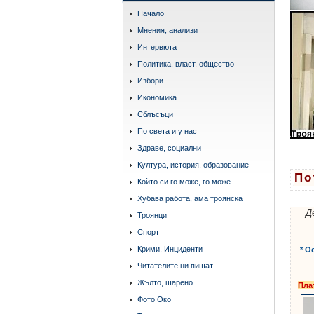
Начало
Мнения, анализи
Интервюта
Политика, власт, общество
Избори
Икономика
Сблъсъци
По света и у нас
Здраве, социални
Култура, история, образование
По
Който си го може, го може
Хубава работа, ама троянска
Д
Троянци
Спорт
Крими, Инциденти
* О
Читателите ни пишат
Жълто, шарено
Пла
Фото Око