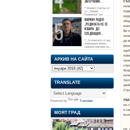
ЗАПОЧВАМЕ...
СЪ
поли
* Новият участък от
подк
ул. „Минко
Радковски“ ще
недо
достигне жк...
МАРИАН РАДЕВ:
общ
„РОДИНАТА НЕ СЕ
коал
ИЗБИРА. ДО
Ви п
СЛЕДВАЩИЯ...
опом
* „За повечето от нас,
да в
живеещите навън,
реше
главната причина да...
одо
пове
АРХИВ НА САЙТА
свои
слу
без
пол
Зато
TRANSLATE
амби
Служ
УВА
Powered by
Translate
на с
и са
МОЯТ ГРАД
вълн
ПК „