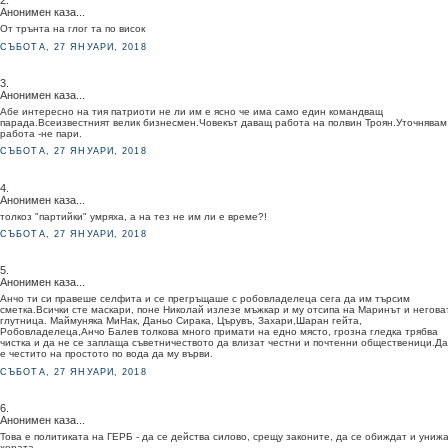
2.
Анонимен каза...
От трънта на глог та по висок
СЪБОТА, 27 ЯНУАРИ, 2018
3.
Анонимен каза...
Абе интересно на тия патриоти не ли им е ясно че има само един командващ
парада.Всеизвестният велик бизнесмен.Човекът даващ работа на полвин Троян.Уточнявам
работа -не пари.
СЪБОТА, 27 ЯНУАРИ, 2018
4.
Анонимен каза...
толкоз "партийки" умряха, а на тез не им ли е време?!
СЪБОТА, 27 ЯНУАРИ, 2018
5.
Анонимен каза...
Анчо ти си правеше селфита и се прегръщаше с робовладелеца сега да им търсим
сметка.Всички сте маскари, поне Николай излезе мъжкар и му отсипа на Маринът и негова
глутница. Маймуняка МиНак, Даньо Сирака, Църувъ, Захари,Шаран гейта,
Робовладелеца,Анчо Балев толкова много примати на едно място, грозна гледка трябва
чистка и да не се заплаща съветничеството да влизат честни и почтенни общественици.Да
е честито на простото по вода да му върви.
СЪБОТА, 27 ЯНУАРИ, 2018
6.
Анонимен каза...
Това е политиката на ГЕРБ - да се действа силово, срещу законите, да се обиждат и униж
хората.