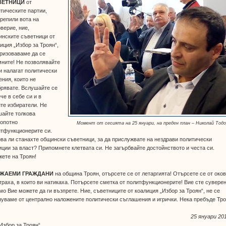
ВЕТНИЦИ
от
тическите партии,
репили вота на
верие, ние,
инските съветници от
иция „Избор за Троян“,
ризоваваме да се
ните! Не позволявайте
и налагат политически
ния, които не
брявате. Вслушайте се
че в себе си и в
те избиратели. Не
шайте толкова
ропотно
Момент от сесията на 25 януари, на преден план – Николай Тод
итфункционерите си.
ва ли станахте общински съветници, за да прислужвате на нездрави политически
ции за власт? Припомнете клетвата си. Не загърбвайте достойнството и честа си.
ете на Троян!
ЖАЕМИ ГРАЖДАНИ
на община Троян, отърсете се от летаргията! Отърсете се от око
траха, в които ви натикаха. Потърсете сметка от политфункционерите! Вие сте сувере
мо Вие можете да ги възпрете. Ние, съветниците от коалиция „Избор за Троян“, не се
уваме от централно наложените политически съглашения и игрички. Нека пребъде Тро
25 януари 201
Избор за Троян“