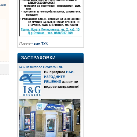
ало
Повече
- виж ТУК
ЗАСТРАХОВКИ
I
&
G Insurance Brokers Ltd.
Ви предлага
НАЙ-
ИЗГОДНИТЕ
РЕШЕНИЯ
за всички
видове застраховки!