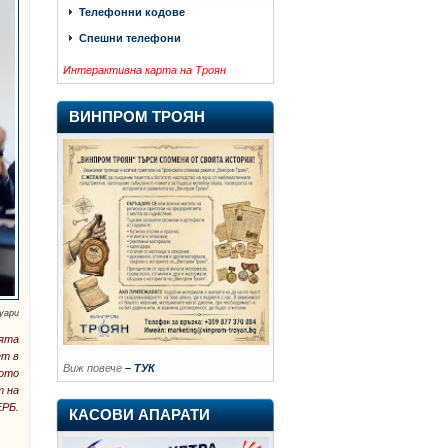
Телефонни кодове
Спешни телефони
Интерактивна карта на Троян
ВИНПРОМ ТРОЯН
уари
ията
ет в
Виж повече
– ТУК
вото
т на
ЕРБ.
КАСОВИ АПАРАТИ