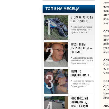
леги
чест
ТОП 5 НА МЕСЕЦА
общи
отст
ВТОРА КАТАСТРОФА
поли
С МОТОРИСТ В...
зажа
* Инцидентът стана в
петък привечер, на
ОС
правата отсечка...
сам
ВМРО
ТРОЯН БЕШЕ!
дейс
ВЪПРОСЪТ СЕГА Е –
тряб
ЩЕ БЪДЕ...
пред
* „Бих предложил на
ОС
кметовете на Троян и
Карлово и още...
Осъж
се п
МЪЖЪТ С
С те
ВНУШИТЕЛНАТА...
* Попитах го главното
ОС
– защо (се отказа).
да в
Отговори без...
вота
Няма
жреб
ИНЖ. НИКОЛАЙ
РАЙКОВСКИ: ДО
КРАЯ НА АВГУСТ
УВ