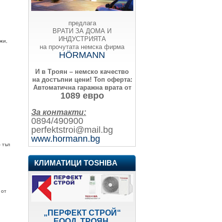
предлага
ВРАТИ ЗА ДОМА И
ИНДУСТРИЯТА
жи,
на прочутата немска фирма
HÖRMANN
И в Троян – немско качество
на достъпни цени!
Топ оферта:
Автоматична гаражна врата от
1089 евро
За контакти:
0894/490900
perfektstroi@mail.bg
www.hormann.bg
,
 тъп
КЛИМАТИЦИ TOSHIBA
 от
„ПЕРФЕКТ СТРОЙ“
ЕООД, ТРОЯН