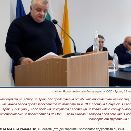
Ангел Балев представя декларацията, ОбС - Троян, 25 ян
кларацията на „Избор за Троян“ бе представена от общинския съветник от коалиц
инж. Ангел Балев преди започването на първата за 2018 г. сесия на Общинския съв
Троян (25 януари). И бе реакция на групата съветници на коалицията срещу сило
отстраняване на председателя на ОбС - Троян Николай Тодоров след поискания во
недоверие от групата на Г
АЖАЕМИ СЪГРАЖДАНИ
, с настоящата декларация изразяваме подкрепата си към