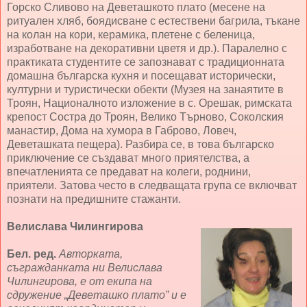
Горско Сливово на Деветашкото плато (месене на
ритуален хляб, боядисване с естествени багрила, тъкане
на колан на кори, керамика, плетене с беленица,
изработване на декоративни цветя и др.). Паралелно с
практиката студентите се запознават с традиционната
домашна българска кухня и посещават исторически,
културни и туристически обекти (Музея на занаятите в
Троян, Националното изложение в с. Орешак, римската
крепост Состра до Троян, Велико Търново, Соколския
манастир, Дома на хумора в Габрово, Ловеч,
Деветашката пещера). Разбира се, в това българско
приключение се създават много приятелства, а
впечатленията се предават на колеги, роднини,
приятели. Затова често в следващата група се включват
познати на предишните стажанти.
Велислава Чилингирова
Бел. ред.
Авторката,
съгражданката ни Велислава
Чилингирова, е от екипа на
сдружение „Деветашко плато” и е