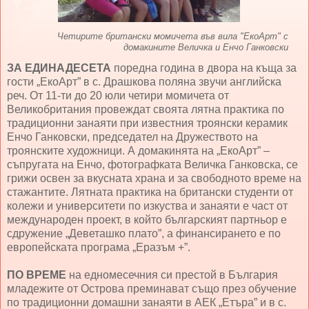
Четирите британски момичета във вила "ЕкоАрт" с
домакините Величка и Енчо Ганковски
ЗА ЕДИНАДЕСЕТА
поредна година в двора на къща за
гости „ЕкоАрт” в с. Драшкова поляна звучи английска
реч. От 11-ти до 20 юли четири момичета от
Великобритания провеждат своята лятна практика по
традиционни занаяти при известния троянски керамик
Енчо Ганковски, председател на Дружеството на
троянските художници. А домакинята на „ЕкоАрт” –
съпругата на Енчо, фотографката Величка Ганковска, се
грижи освен за вкусната храна и за свободното време на
стажантите. Лятната практика на британски студенти от
колежи и университети по изкуства и занаяти е част от
международен проект, в който българският партньор е
сдружение „Деветашко плато”, а финансирането е по
европейската програма „Еразъм +”.
ПО ВРЕМЕ
на едномесечния си престой в България
младежите от Острова преминават също през обучение
по традиционни домашни занаяти в АЕК „Етъра” и в с.