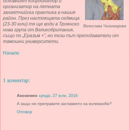
основният координатор и
организатор на лятната
занаятчийска практика в нашия
район. През настоящата седмица
(23-30 юли) тя ще води в Троянско
Велислава Чилингирова
нова група от Великобритания,
също по „Еразъм +”, но този път преподаватели от
тамошни университети.
Начало
1 коментар:
Анонимен
сряда, 27 юли, 2016
А защо не преправите заглавието на колежанКи?
Отговор