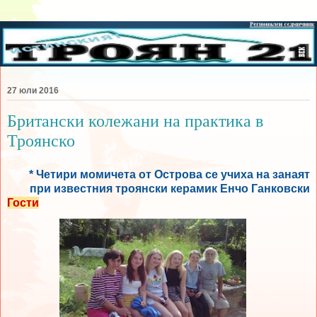
27 юли 2016
Британски колежани на практика в
Троянско
* Четири момичета от Острова се учиха на занаят
при известния троянски керамик Енчо Ганковски
Гости