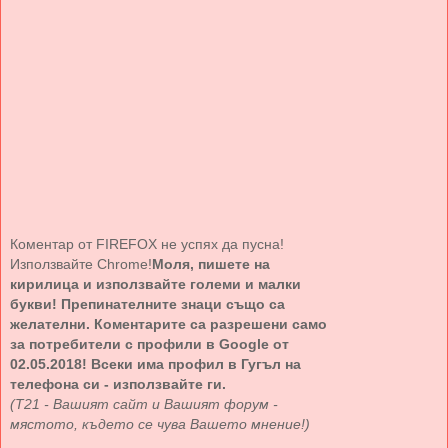
Коментар от FIREFOX не успях да пусна!
Използвайте Chrome!
Моля, пишете на
кирилица и използвайте големи и малки
букви! Препинателните знаци също са
желателни. Коментарите са разрешени само
за потребители с профили в Google от
02.05.2018! Всеки има профил в Гугъл на
телефона си - използвайте ги.
(Т21 - Вашият сайт и Вашият форум -
мястото, където се чува Вашето мнение!)