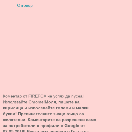
Отговор
Коментар от FIREFOX не успях да пусна!
Използвайте Chrome!
Моля, пишете на
кирилица и използвайте големи и малки
букви! Препинателните знаци също са
желателни. Коментарите са разрешени само
за потребители с профили в Google от
02.05.2018! Всеки има профил в Гугъл на