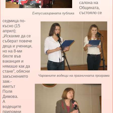
салона на
Общината,
състояло се
Ентусиазираната публика
седмица по-
късно (15
април);
„Искахме да се
съберат повече
деца и ученици,
но на 8-ми
бяхте във
ваканция и
нямаше как да
стане”, обясни
Чаровните водещи на празничната програма
закъснението
зам.-
кметът
Поля
Димова.
А
водещите
припомни