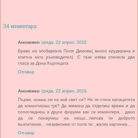
34 коментара:
Анонимен
сряда, 22 април, 2015
Браво на злобарката Поля Димова( много ерудирана и
опитна като ръководител). С тази изява спечели два
гласа за Дона Къртицата
Отговор
Анонимен
сряда, 22 април, 2015
Първи, знаеш ли на кой свят си? Не ти стига капацитета
да коментираш тук? Да вземеш да отделиш време и да
попогледнеш в други форуми как се коментира... дано
да се понаучиш на нещо...липсва ти доброто
възпитание... независимо от пола ти...жалка картинка....
Отговор