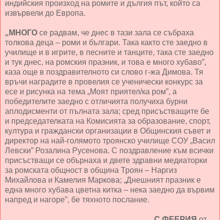
индийския произход на ромите и дългия път, който са
извървели до Европа.
„МНОГО
се радвам, че днес в тази зала се събраха
толкова деца – роми и българи. Така както сте заедно в
училище и в игрите, в песните и танците, така сте заедно
и тук днес, на ромския празник, и това е много хубаво”,
каза още в поздравителното си слово г-жа Димова. Тя
връчи наградите в провелия се ученически конкурс за
есе и рисунка на тема „Моят приятел/ка ром”, а
победителите заедно с отличията получиха бурни
аплодисменти от пълната зала; сред присъстващите бе
и председателката на Комисията за образование, спорт,
култура и граждански организации в Общинския съвет и
директор на най-голямото троянско училище СОУ „Васил
Левски” Розалина Русенова. С поздравление към всички
присъстващи се обърнаха и двете здравни медиаторки
за ромската общност в община Троян – Наргиз
Михайлова и Камелия Маркова; „Днешният празник е
една много хубава цветна китка – нека заедно да вървим
напред и нагоре”, бе тяхното послание.
С ФЕЕРИЯ
от