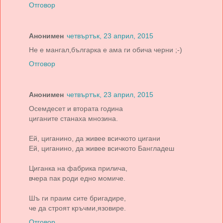
Отговор
Анонимен
четвъртък, 23 април, 2015
Не е мангал,българка е ама ги обича черни ;-)
Отговор
Анонимен
четвъртък, 23 април, 2015
Осемдесет и втората година
циганите станаха мнозина.
Ей, циганино, да живее всичкото цигани
Ей, циганино, да живее всичкото Бангладеш
Циганка на фабрика прилича,
вчера пак роди едно момиче.
Шъ ги праим сите бригадире,
че да строят кръчми,язовире.
Отговор