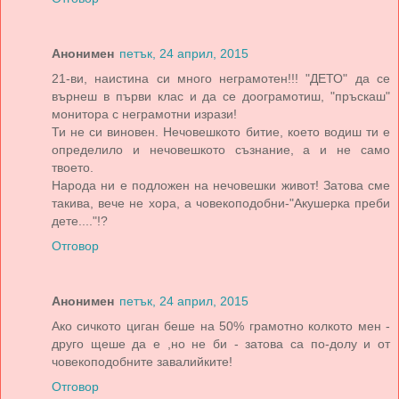
Анонимен
петък, 24 април, 2015
21-ви, наистина си много неграмотен!!! "ДЕТО" да се
върнеш в първи клас и да се доограмотиш, "пръскаш"
монитора с неграмотни изрази!
Ти не си виновен. Нечовешкото битие, което водиш ти е
определило и нечовешкото съзнание, а и не само
твоето.
Народа ни е подложен на нечовешки живот! Затова сме
такива, вече не хора, а човекоподобни-"Акушерка преби
дете...."!?
Отговор
Анонимен
петък, 24 април, 2015
Ако сичкото циган беше на 50% грамотно колкото мен -
друго щеше да е ,но не би - затова са по-долу и от
човекоподобните завалийките!
Отговор