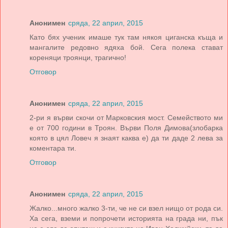
Анонимен
сряда, 22 април, 2015
Като бях ученик имаше тук там някоя циганска къща и
мангалите редовно ядяха бой. Сега полека стават
кореняци троянци, трагично!
Отговор
Анонимен
сряда, 22 април, 2015
2-ри я върви скочи от Марковския мост. Семейството ми
е от 700 години в Троян. Върви Поля Димова(злобарка
която в цял Ловеч я знаят каква е) да ти даде 2 лева за
коментара ти.
Отговор
Анонимен
сряда, 22 април, 2015
Жалко...много жалко 3-ти, че не си взел нищо от рода си.
Ха сега, вземи и попрочети историята на града ни, пък