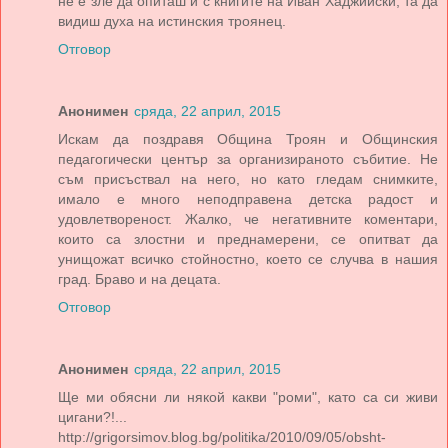
не е зле да опиташ и с книгите на Иван Хаджийски, та да
видиш духа на истинския троянец.
Отговор
Анонимен
сряда, 22 април, 2015
Искам да поздравя Община Троян и Общинския
педагогически център за организираното събитие. Не
съм присъствал на него, но като гледам снимките,
имало е много неподправена детска радост и
удовлетвореност. Жалко, че негативните коментари,
които са злостни и преднамерени, се опитват да
унищожат всичко стойностно, което се случва в нашия
град. Браво и на децата.
Отговор
Анонимен
сряда, 22 април, 2015
Ще ми обясни ли някой какви "роми", като са си живи
цигани?!...
http://grigorsimov.blog.bg/politika/2010/09/05/obsht-