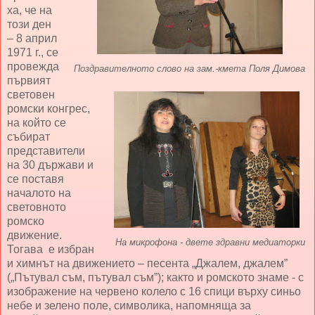
ха, че на
този ден
– 8 април
1971 г., се
провежда
Поздравителното слово на зам.-кмета Поля Димова
първият
световен
ромски конгрес,
на който се
събират
представители
на 30 държави и
се поставя
началото на
световното
ромско
движение.
На микрофона - двете здравни медиаторки
Тогава е избран
и химнът на движението – песента „Джалем, джалем”
(„Пътувал съм, пътувал съм”); както и ромското знаме - с
изображение на червено колело с 16 спици върху синьо
небе и зелено поле, символика, напомняща за