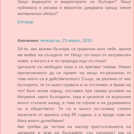
Защо водещите и медиаторите са българи? Защо
публиката е рехава и вероятно докарана срещу някоя
материална облага?
Отговор
Анонимен
четвъртък, 23 април, 2015
18-ти, ако всички българи са грамотни като тебе, жална
им майка на съседите ти! Нищо по-лошо от неграмотен
човек, а когато е и по природа-още по-лошо!
Циганите са свободни хора и се чувстват такива. Нямат
притеснението да се правят на нещо по-различно от
това което са в действителност. Също, за разлика от нас
българите, те си знаят правата и ги отстояват, и браво на
тях! Като всеки народ, поставен при такива условия на
битуване, както българите, така и циганите се върнахме
много стъпала назад, а това се отрази и на държанието
ни в обществото. Те са в много по-голяма степен
засегнати от кризата след 89 година, а и преди това не
бяха много долюбвани!
Ако трябва да теглим на кантар престъпленията на
циганите и тези на българите, със сигурност ще ги