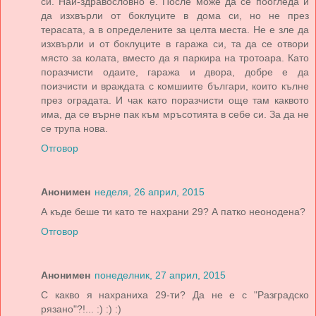
си. Най-здравословно е. После може да се поогледа и
да изхвърли от боклуците в дома си, но не през
терасата, а в определените за целта места. Не е зле да
изхвърли и от боклуците в гаража си, та да се отвори
място за колата, вместо да я паркира на тротоара. Като
поразчисти одаите, гаража и двора, добре е да
поизчисти и враждата с комшиите българи, които кълне
през оградата. И чак като поразчисти още там каквото
има, да се върне пак към мръсотията в себе си. За да не
се трупа нова.
Отговор
Анонимен
неделя, 26 април, 2015
А къде беше ти като те нахрани 29? А патко неонодена?
Отговор
Анонимен
понеделник, 27 април, 2015
С какво я нахраниха 29-ти? Да не е с "Разградско
рязано"?!... :) :) :)