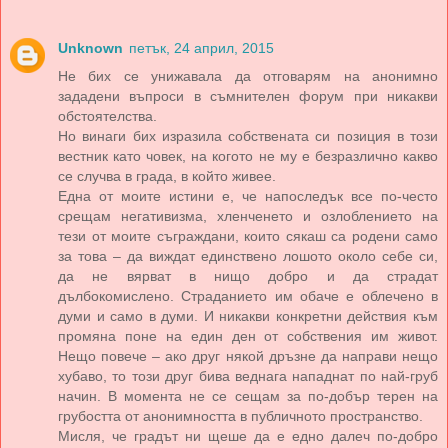
Unknown
петък, 24 април, 2015
Не бих се унижавала да отговарям на анонимно
зададени въпроси в съмнителен форум при никакви
обстоятелства.
Но винаги бих изразила собствената си позиция в този
вестник като човек, на когото не му е безразлично какво
се случва в града, в който живее.
Една от моите истини е, че напоследък все по-често
срещам негативизма, хленченето и озлоблението на
тези от моите съграждани, които сякаш са родени само
за това – да виждат единствено лошото около себе си,
да не вярват в нищо добро и да страдат
дълбокомислено. Страданието им обаче е облечено в
думи и само в думи. И никакви конкретни действия към
промяна поне на един ден от собствения им живот.
Нещо повече – ако друг някой дръзне да направи нещо
хубаво, то този друг бива веднага нападнат по най-груб
начин. В момента не се сещам за по-добър терен на
грубостта от анонимността в публичното пространство.
Мисля, че градът ни щеше да е едно далеч по-добро