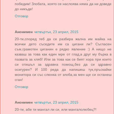
победим! Злобата, която се наслоява няма да ни доведе
до никъде!
Отговор
Анонимен
четвъртък, 23 април, 2015
20-ти,според теб да се разбира жална им майка на
всички дето съседите им са цигани ли? Съгласен
съм,грамотен циганин е рядко явление :) А нищо не
казваш за това как един мре от глад,а друг му бърка в
пазвата за хляб! Или за това как се бият хора при които
си отишъл за здравна помощ,без да си здравно
осигурен? И 100 реда да напишеш тук,пръскайки
монитора си със слюнка от злоба,за мен ще си останеш
сган!
Отговор
Анонимен
четвъртък, 23 април, 2015
20-ти, абе ти мангал ли си, или мангалолюбец?!