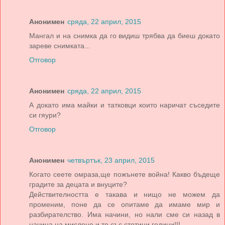
Анонимен
сряда, 22 април, 2015
Мангал и на снимка да го видиш трябва да биеш докато
зареве снимката...
Отговор
Анонимен
сряда, 22 април, 2015
А докато има майки и татковци които наричат съседите
си гяури?
Отговор
Анонимен
четвъртък, 23 април, 2015
Когато сеете омраза,ще пожънете война! Какво бъдеще
градите за децата и внуците?
Действителността е такава и нищо не можем да
променим, поне да се опитаме да имаме мир и
разбирателство. Има начини, но нали сме си назад в
начина на мислене и то със стотици години!!!