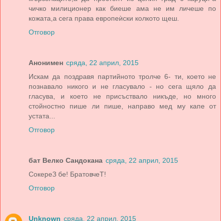
чичко милиционер как биеше ама не им личеше по
кожата,а сега права европеѝски колкото щеш.
Отговор
Анонимен
сряда, 22 април, 2015
Искам да поздравя партийното тролче 6- ти, което не
познавало никого и не гласувало - но сега щяло да
гласува, и което не присъствало никъде, но много
стойностно пише ли пише, направо мед му капе от
устата...
Отговор
бат Велко Сандокана
сряда, 22 април, 2015
СокереЗ бе! БратовчеТ!
Отговор
Unknown
сряда, 22 април, 2015