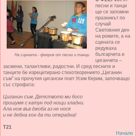
песни и танци
ще се запомни
празникът по
случай
Световния ден
на ромите, а на
сцената се
редуваха
българчета и
На сцената - феерия от песни и танци
циганчета –
засмени, талантливи, радостни. И сред песните и
танците бе изрецитирано стихотворението „Циганин
съм” на прочутия цигански поет Усим Керим, започващо
със строфата:
Циганин съм. Детството ми босо
прошумя с катун под нощи хладни.
Ала нож във джоба аз не нося
и не дебна кон да ти открадна!
Т21
Начало