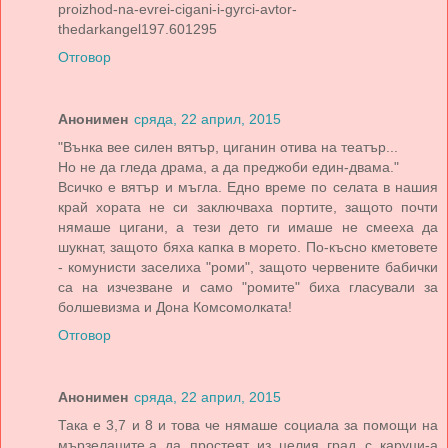
proizhod-na-evrei-cigani-i-gyrci-avtor-
thedarkangel197.601295
Отговор
Анонимен
сряда, 22 април, 2015
"Вънка вее силен вятър, циганин отива на театър...
Но не да гледа драма, а да преджоби един-двама."
Всичко е вятър и мъгла. Едно време по селата в нашия
край хората не си заключваха портите, защото почти
нямаше цигани, а тези дето ги имаше не смееха да
шукнат, защото бяха капка в морето. По-късно кметовете
- комунисти заселиха "роми", защото червените бабички
са на изчезване и само "ромите" биха гласували за
болшевизма и Дона Комсомолката!
Отговор
Анонимен
сряда, 22 април, 2015
Така е 3,7 и 8 и това че нямаше социала за помощи на
мързелаците,а да простеят из целия град с каруци-а