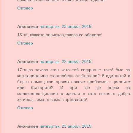
Отговор
Анонимен
четвъртък, 23 април, 2015
15-ти, каквото повикало,такова се обадило!
Отговор
Анонимен
четвъртък, 23 април, 2015
17-ти,за такава сган като теб сигурно е така! Ама за
колко циганина са ограбени от българи? Я иди питай в
бърза помощ кои правят повече проблеми - циганите
или българите? И при все че онези са
малцинство.Циганин с идеали е като свиня с добра
хигиена - има го само в приказките!
Отговор
Анонимен
четвъртък, 23 април, 2015