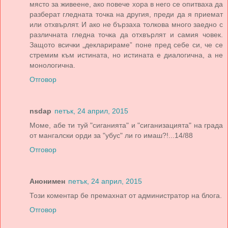
място за живеене, ако повече хора в него се опитваха да
разберат гледната точка на другия, преди да я приемат
или отхвърлят. И ако не бързаха толкова много заедно с
различната гледна точка да отхвърлят и самия човек.
Защото всички „декларираме” поне пред себе си, че се
стремим към истината, но истината е диалогична, а не
монологична.
Отговор
nsdap
петък, 24 април, 2015
Моме, абе ти туй "сиганията" и "сиганизацията" на града
от мангалски орди за "убус" ли го имаш?!...14/88
Отговор
Анонимен
петък, 24 април, 2015
Този коментар бе премахнат от администратор на блога.
Отговор