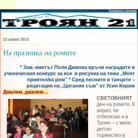
22 април 2015
На празника на ромите
* Зам.-кметът Поля Димова връчи наградите в
ученическия конкурс за есе и рисунка на тема „Моят
приятел/ка ром” * Сред песните и танците –
рецитация на „Циганин съм” от Усин Керим
Джалем, джалем…
СВЕТОВНИЯТ
ден на ромите, 8
април, бе
отбелязан и в
Троян – с мило
детско
тържество в