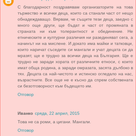
С благодарност поздравявам организаторите на това
тържество и всички деца, които са станали част от нещо
обнадеждаващо. Вярвам, че същите тези деца, заедно с
много още други, ще бъдат и част от промяната в
страната ни към толерантност и обединение. Не
етническите и културни различия ни разединяват сега, а
начинът ни на мислене. И докато има майки и татковци,
които наричат съседите си мангали и учат децата си да
мразят, ще е трудно за всички деца на България. Ще е
трудно не заради хората от различните етноси, с които
имат обща родина, а заради омразата, засята дълбоко в
тях. Децата са най-чистото и истинско огледало на нас,
възрастните. Все още не е късно да спрем собствената
си безотговорност към бъдещето им.
Отговор
Иванко
сряда, 22 април, 2015
Това не са роми, а цигани. Мангали.
Отговор