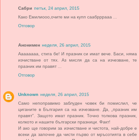
Сабри
петък, 24 април, 2015
Како Емилиооо,очите ми на купп саабрррааа ...
Отговор
Анонимен
неделя, 26 април, 2015
Аааааааа, стига бе! И празник си имат вече. Баси, няма
изчистване от тях. Аз мисля да са на изчезване, те
празник им правят ...
Отговор
Unknown
неделя, 26 април, 2015
Само непоправимо заблуден човек би помислил, че
циганите в България са на изчезване. Да, „празник им
правят”. Защото имат празник. Точно толкова празник,
колкото и нашите български празници. Факт!
И ако ще говорим за изчистване и чистота, най-добре е
всеки да започне да чисти първо от мръсотията в себе