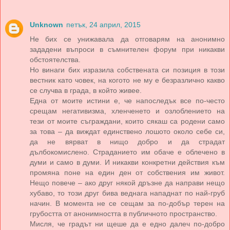
Unknown
петък, 24 април, 2015
Не бих се унижавала да отговарям на анонимно
зададени въпроси в съмнителен форум при никакви
обстоятелства.
Но винаги бих изразила собствената си позиция в този
вестник като човек, на когото не му е безразлично какво
се случва в града, в който живее.
Една от моите истини е, че напоследък все по-често
срещам негативизма, хленченето и озлоблението на
тези от моите съграждани, които сякаш са родени само
за това – да виждат единствено лошото около себе си,
да не вярват в нищо добро и да страдат
дълбокомислено. Страданието им обаче е облечено в
думи и само в думи. И никакви конкретни действия към
промяна поне на един ден от собствения им живот.
Нещо повече – ако друг някой дръзне да направи нещо
хубаво, то този друг бива веднага нападнат по най-груб
начин. В момента не се сещам за по-добър терен на
грубостта от анонимността в публичното пространство.
Мисля, че градът ни щеше да е едно далеч по-добро