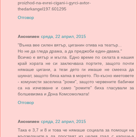
proizhod-na-evrei-cigani-i-gyrci-avtor-
thedarkangel197.601295
Отговор
Анонимен
сряда, 22 април, 2015
"Вънка вее силен вятър, циганин отива на театър...
Но не да гледа драма, а да преджоби един-двама."
Всичко е вятър и мъгла. Едно време по селата в нашия
край хората не си заключваха портите, защото почти
нямаше цигани, а тези дето ги имаше не смееха да
шукнат, защото бяха капка в морето. По-късно кметовете
- комунисти заселиха "роми", защото червените бабички
са на изчезване и само "ромите" биха гласували за
болшевизма и Дона Комсомолката!
Отговор
Анонимен
сряда, 22 април, 2015
Така е 3,7 и 8 и това че нямаше социала за помощи на
мързелаците,а да простеят из целия град с каруци-а