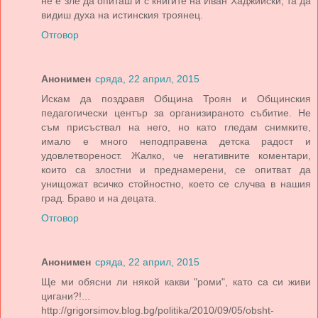
не е зле да опиташ и с книгите на Иван Хаджийски, та да
видиш духа на истинския троянец.
Отговор
Анонимен
сряда, 22 април, 2015
Искам да поздравя Община Троян и Общинския
педагогически център за организираното събитие. Не
съм присъствал на него, но като гледам снимките,
имало е много неподправена детска радост и
удовлетвореност. Жалко, че негативните коментари,
които са злостни и преднамерени, се опитват да
унищожат всичко стойностно, което се случва в нашия
град. Браво и на децата.
Отговор
Анонимен
сряда, 22 април, 2015
Ще ми обясни ли някой какви "роми", като са си живи
цигани?!...
http://grigorsimov.blog.bg/politika/2010/09/05/obsht-