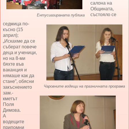
салона на
Общината,
състояло се
Ентусиазираната публика
седмица по-
късно (15
април);
„Искахме да се
съберат повече
деца и ученици,
но на 8-ми
бяхте във
ваканция и
нямаше как да
стане”, обясни
Чаровните водещи на празничната програма
закъснението
зам.-
кметът
Поля
Димова.
А
водещите
припомни