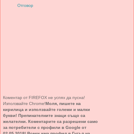
Отговор
Коментар от FIREFOX не успях да пусна!
Използвайте Chrome!
Моля, пишете на
кирилица и използвайте големи и малки
букви! Препинателните знаци също са
желателни. Коментарите са разрешени само
за потребители с профили в Google от
02.05.2018! Всеки има профил в Гугъл на