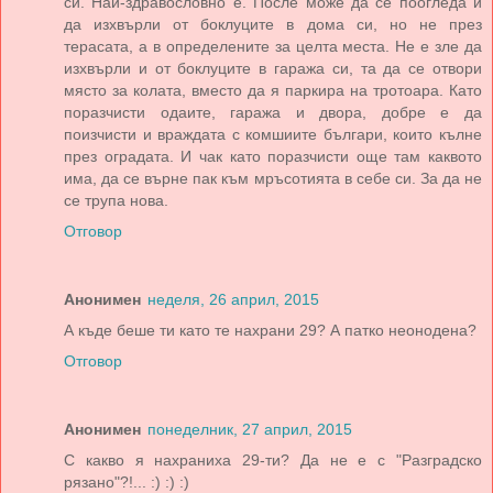
си. Най-здравословно е. После може да се поогледа и
да изхвърли от боклуците в дома си, но не през
терасата, а в определените за целта места. Не е зле да
изхвърли и от боклуците в гаража си, та да се отвори
място за колата, вместо да я паркира на тротоара. Като
поразчисти одаите, гаража и двора, добре е да
поизчисти и враждата с комшиите българи, които кълне
през оградата. И чак като поразчисти още там каквото
има, да се върне пак към мръсотията в себе си. За да не
се трупа нова.
Отговор
Анонимен
неделя, 26 април, 2015
А къде беше ти като те нахрани 29? А патко неонодена?
Отговор
Анонимен
понеделник, 27 април, 2015
С какво я нахраниха 29-ти? Да не е с "Разградско
рязано"?!... :) :) :)