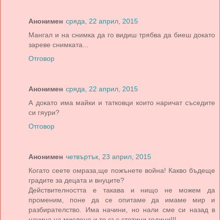
Анонимен
сряда, 22 април, 2015
Мангал и на снимка да го видиш трябва да биеш докато
зареве снимката...
Отговор
Анонимен
сряда, 22 април, 2015
А докато има майки и татковци които наричат съседите
си гяури?
Отговор
Анонимен
четвъртък, 23 април, 2015
Когато сеете омраза,ще пожънете война! Какво бъдеще
градите за децата и внуците?
Действителността е такава и нищо не можем да
променим, поне да се опитаме да имаме мир и
разбирателство. Има начини, но нали сме си назад в
начина на мислене и то със стотици години!!!