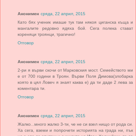
Анонимен
сряда, 22 април, 2015
Като бях ученик имаше тук там някоя циганска къща и
мангалите редовно ядяха бой. Сега полека стават
кореняци троянци, трагично!
Отговор
Анонимен
сряда, 22 април, 2015
2-ри я върви скочи от Марковския мост. Семейството ми
е от 700 години в Троян. Върви Поля Димова(злобарка
която в цял Ловеч я знаят каква е) да ти даде 2 лева за
коментара ти.
Отговор
Анонимен
сряда, 22 април, 2015
Жалко...много жалко 3-ти, че не си взел нищо от рода си.
Ха сега, вземи и попрочети историята на града ни, пък