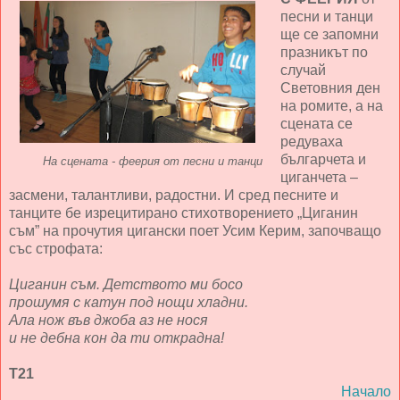
песни и танци
ще се запомни
празникът по
случай
Световния ден
на ромите, а на
сцената се
редуваха
българчета и
На сцената - феерия от песни и танци
циганчета –
засмени, талантливи, радостни. И сред песните и
танците бе изрецитирано стихотворението „Циганин
съм” на прочутия цигански поет Усим Керим, започващо
със строфата:
Циганин съм. Детството ми босо
прошумя с катун под нощи хладни.
Ала нож във джоба аз не нося
и не дебна кон да ти открадна!
Т21
Начало