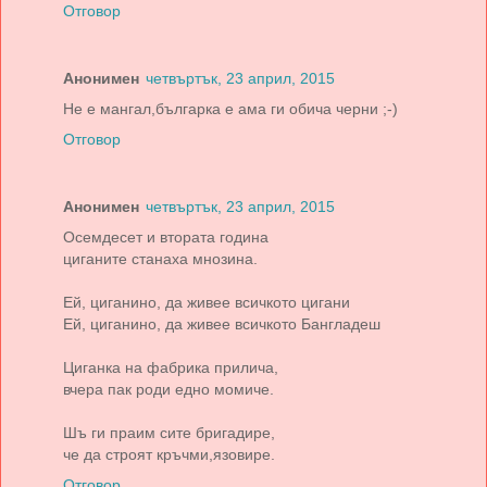
Отговор
Анонимен
четвъртък, 23 април, 2015
Не е мангал,българка е ама ги обича черни ;-)
Отговор
Анонимен
четвъртък, 23 април, 2015
Осемдесет и втората година
циганите станаха мнозина.
Ей, циганино, да живее всичкото цигани
Ей, циганино, да живее всичкото Бангладеш
Циганка на фабрика прилича,
вчера пак роди едно момиче.
Шъ ги праим сите бригадире,
че да строят кръчми,язовире.
Отговор