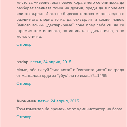
място за живеене, ако повече хора в него се опитваха да
разберат гледната точка на другия, преди да я приемат
или отхвърлят. И ако не бързаха толкова много заедно с
различната гледна точка да отхвърлят и самия човек.
Защото всички „декларираме” поне пред себе си, че се
стремим към истината, но истината е диалогична, а не
монологична.
Отговор
nsdap
петък, 24 април, 2015
Моме, абе ти туй "сиганията" и "сиганизацията" на града
от мангалски орди за "убус" ли го имаш?!...14/88
Отговор
Анонимен
петък, 24 април, 2015
Този коментар бе премахнат от администратор на блога.
Отговор