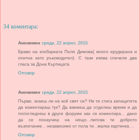
34 коментара:
Анонимен
сряда, 22 април, 2015
Браво на злобарката Поля Димова( много ерудирана и
опитна като ръководител). С тази изява спечели два
гласа за Дона Къртицата
Отговор
Анонимен
сряда, 22 април, 2015
Първи, знаеш ли на кой свят си? Не ти стига капацитета
да коментираш тук? Да вземеш да отделиш време и да
попогледнеш в други форуми как се коментира... дано
да се понаучиш на нещо...липсва ти доброто
възпитание... независимо от пола ти...жалка картинка....
Отговор