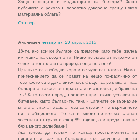
Защо водещите и медиаторите са българи? Защо
публиката е рехава и вероятно докарана срещу някоя
материална облага?
Отговор
Анонимен
четвъртък, 23 април, 2015
18-ти, ако всички българи са грамотни като тебе, жална
им майка на съседите ти! Нищо по-лошо от неграмотен
човек, а когато е и по природа-още по-лошо!
Циганите са свободни хора и се чувстват такива. Нямат
притеснението да се правят на нещо по-различно от
това което са в действителност. Също, за разлика от нас
българите, те си знаят правата и ги отстояват, и браво на
тях! Като всеки народ, поставен при такива условия на
битуване, както българите, така и циганите се върнахме
много стъпала назад, а това се отрази и на държанието
ни в обществото. Те са в много по-голяма степен
засегнати от кризата след 89 година, а и преди това не
бяха много долюбвани!
Ако трябва да теглим на кантар престъпленията на
циганите и тези на българите, със сигурност ще ги