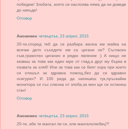
победим! Злобата, която се наслоява няма да ни доведе
до никъде!
Отговор
Анонимен
четвъртък, 23 април, 2015
20-ти,според теб да се разбира жална им майка на
всички дето съседите им са цигани ли? Съгласен
съм,грамотен циганин е рядко явление :) А нищо не
казваш за това как един мре от глад,а друг му бърка в
пазвата за хляб! Или за това как се бият хора при които
си отишъл за здравна помощ,без да си здравно
осигурен? И 100 реда да напишеш тук,пръскайки
монитора си със слюнка от злоба,за мен ще си останеш
сган!
Отговор
Анонимен
четвъртък, 23 април, 2015
20-ти, абе ти мангал ли си, или мангалолюбец?!