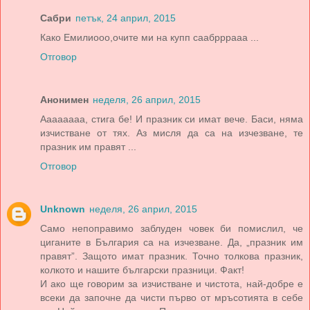
Сабри
петък, 24 април, 2015
Како Емилиооо,очите ми на купп саабрррааа ...
Отговор
Анонимен
неделя, 26 април, 2015
Аааааааа, стига бе! И празник си имат вече. Баси, няма
изчистване от тях. Аз мисля да са на изчезване, те
празник им правят ...
Отговор
Unknown
неделя, 26 април, 2015
Само непоправимо заблуден човек би помислил, че
циганите в България са на изчезване. Да, „празник им
правят”. Защото имат празник. Точно толкова празник,
колкото и нашите български празници. Факт!
И ако ще говорим за изчистване и чистота, най-добре е
всеки да започне да чисти първо от мръсотията в себе