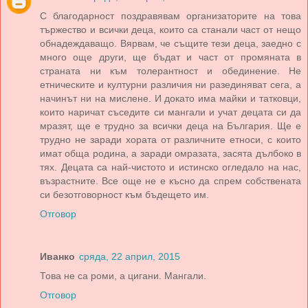
С благодарност поздравявам организаторите на това
тържество и всички деца, които са станали част от нещо
обнадеждаващо. Вярвам, че същите тези деца, заедно с
много още други, ще бъдат и част от промяната в
страната ни към толерантност и обединение. Не
етническите и културни различия ни разединяват сега, а
начинът ни на мислене. И докато има майки и татковци,
които наричат съседите си мангали и учат децата си да
мразят, ще е трудно за всички деца на България. Ще е
трудно не заради хората от различните етноси, с които
имат обща родина, а заради омразата, засята дълбоко в
тях. Децата са най-чистото и истинско огледало на нас,
възрастните. Все още не е късно да спрем собствената
си безотговорност към бъдещето им.
Отговор
Иванко
сряда, 22 април, 2015
Това не са роми, а цигани. Мангали.
Отговор