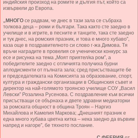
индийския произход на ромите и дългия път, който са
извървели до Европа.
„МНОГО
се радвам, че днес в тази зала се събраха
толкова деца – роми и българи. Така както сте заедно в
училище и в игрите, в песните и танците, така сте заедно
и тук днес, на ромския празник, и това е много хубаво”,
каза още в поздравителното си слово г-жа Димова. Тя
връчи наградите в провелия се ученически конкурс за
есе и рисунка на тема „Моят приятел/ка ром”, а
победителите заедно с отличията получиха бурни
аплодисменти от пълната зала; сред присъстващите бе
и председателката на Комисията за образование, спорт,
култура и граждански организации в Общинския съвет и
директор на най-голямото троянско училище СОУ „Васил
Левски” Розалина Русенова. С поздравление към всички
присъстващи се обърнаха и двете здравни медиаторки
за ромската общност в община Троян – Наргиз
Михайлова и Камелия Маркова; „Днешният празник е
една много хубава цветна китка – нека заедно да вървим
напред и нагоре”, бе тяхното послание.
С ФЕЕРИЯ
от