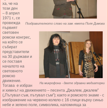
ха, че на
този ден
– 8 април
1971 г., се
провежда
Поздравителното слово на зам.-кмета Поля Димова
първият
световен
ромски конгрес,
на който се
събират
представители
на 30 държави и
се поставя
началото на
световното
ромско
движение.
На микрофона - двете здравни медиаторки
Тогава е избран
и химнът на движението – песента „Джалем, джалем”
(„Пътувал съм, пътувал съм”); както и ромското знаме - с
изображение на червено колело с 16 спици върху синьо
небе и зелено поле, символика, напомняща за