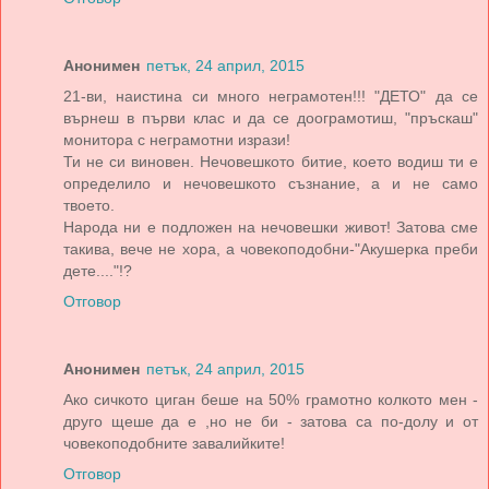
Анонимен
петък, 24 април, 2015
21-ви, наистина си много неграмотен!!! "ДЕТО" да се
върнеш в първи клас и да се доограмотиш, "пръскаш"
монитора с неграмотни изрази!
Ти не си виновен. Нечовешкото битие, което водиш ти е
определило и нечовешкото съзнание, а и не само
твоето.
Народа ни е подложен на нечовешки живот! Затова сме
такива, вече не хора, а човекоподобни-"Акушерка преби
дете...."!?
Отговор
Анонимен
петък, 24 април, 2015
Ако сичкото циган беше на 50% грамотно колкото мен -
друго щеше да е ,но не би - затова са по-долу и от
човекоподобните завалийките!
Отговор