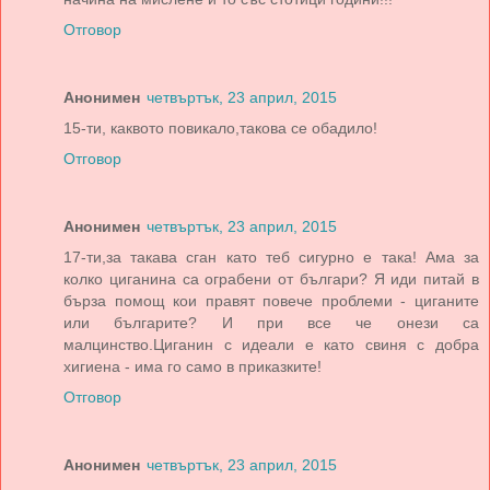
Отговор
Анонимен
четвъртък, 23 април, 2015
15-ти, каквото повикало,такова се обадило!
Отговор
Анонимен
четвъртък, 23 април, 2015
17-ти,за такава сган като теб сигурно е така! Ама за
колко циганина са ограбени от българи? Я иди питай в
бърза помощ кои правят повече проблеми - циганите
или българите? И при все че онези са
малцинство.Циганин с идеали е като свиня с добра
хигиена - има го само в приказките!
Отговор
Анонимен
четвъртък, 23 април, 2015