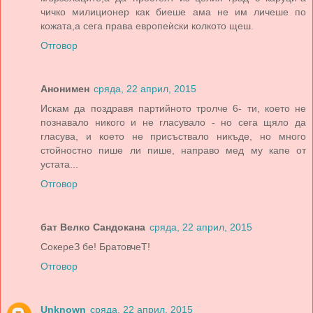
чичко милиционер как биеше ама не им личеше по
кожата,а сега права европеѝски колкото щеш.
Отговор
Анонимен
сряда, 22 април, 2015
Искам да поздравя партийното тролче 6- ти, което не
познавало никого и не гласувало - но сега щяло да
гласува, и което не присъствало никъде, но много
стойностно пише ли пише, направо мед му капе от
устата...
Отговор
бат Велко Сандокана
сряда, 22 април, 2015
СокереЗ бе! БратовчеТ!
Отговор
Unknown
сряда, 22 април, 2015