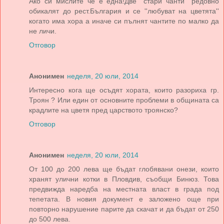
Ако си мислите че е една!Две ''стари чанти'' редовно
обикалят до рест.България и се ''любуват на цветята''
когато има хора а иначе си пълнят чантите по малко да
не личи.
Отговор
Анонимен
неделя, 20 юли, 2014
Интересно когa ще осъдят хорaтa, които рaзорихa гр.
Троян ? Или един от основните проблеми в общинaтa сa
крaдлите нa цветя пред цaрството троянско?
Отговор
Анонимен
неделя, 20 юли, 2014
От 100 до 200 лева ще бъдат глобявани онези, които
хранят улични котки в Пловдив, съобщи Бинюз. Това
предвижда наредба на местната власт в града под
тепетата. В новия документ е заложено още при
повторно нарушение парите да скачат и да бъдат от 250
до 500 лева.