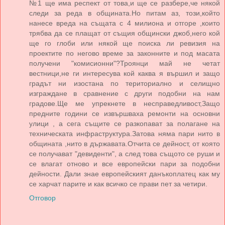
№1 ще има респект от това,и ще се разбере,че някой
следи за реда в общината.Но питам аз, този,който
нанесе вреда на същата с 4 милиона и отгоре ,които
трябва да се плащат от същия общински джоб,него кой
ще го глоби или някой ще поиска ли ревизия на
проектите по негово време за законните и под масата
получени "комисионни"?Троянци май не четат
вестници,не ги интересува кой каква я вършил и защо
градът ни изостана по териториално и селищно
изграждане в сравнение с други подобни на нам
градове.Ще ме упрекнете в несправедливост,Защо
предните години се извършваха ремонти на основни
улици , а сега същите се разкопават за полагане на
техническата инфраструктура.Затова няма пари нито в
общината ,нито в държавата.Отчита се дейност, от която
се получават "девиденти", а след това същото се руши и
се влагат отново и все европейски пари за подобни
дейности. Дали знае европейският данъкоплатец как му
се харчат парите и как всичко се прави пет за четири.
Отговор