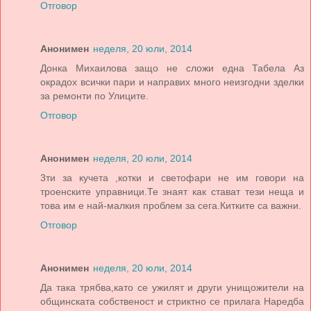
Отговор
Анонимен
неделя, 20 юли, 2014
Донка Михаилова защо не сложи една Табела Аз
окрадох всички пари и направих много неизгодни зделки
за ремонти по Улиците.
Отговор
Анонимен
неделя, 20 юли, 2014
3ти за кучета ,котки и светофари не им говори на
троенските управници.Те знаят как стават тези неща и
това им е най-малкия проблем за сега.Китките са важни.
Отговор
Анонимен
неделя, 20 юли, 2014
Да така трябва,като се ужилят и други унищожители на
общинската собственост и стриктно се прилага Наредба