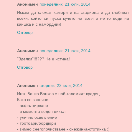
Анонимен
понеделник, 21 юли, 2014
Искам да сложат камери и на стадиона и да глобяват
всеки, който си пуска кучето на воля и не го води на
каишка и с намордник!
Отговор
Анонимен
понеделник, 21 юли, 2014
"Зделки"!!!??? Не е истина!
Отговор
Анонимен
вторник, 22 юли, 2014
Инж. Банко Банков е най-големият крадец.
Като се започне:
- асфалтирване
- в момента воден цикъл
- улично осветление
- тротоари/бордюри
- зимно снегопочистване - снежинка-стотинка :)