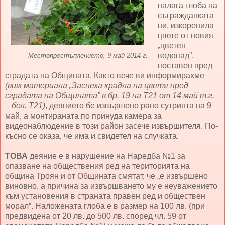
налага глоба на
съгражданката
ни, изкоренила
цвете от новия
„цветен
водопад”,
Местопрестъплението, 9 май 2014 г.
поставен пред
сградата на Общината. Както вече ви информирахме
(виж материала „Заснеха крадла на цветя пред
сградата на Общината” в бр. 19 на Т21 от 14 май т.г.
– бел. Т21)
, деянието бе извършено рано сутринта на 9
май, а монтираната по принуда камера за
видеонаблюдение в този район засече извършителя. По-
късно се оказа, че има и свидетел на случката.
ТОВА
деяние е в нарушение на Наредба №1 за
опазване на обществения ред на територията на
община Троян и от Общината смятат, че „е извършено
виновно, а причина за извършването му е неуважението
към установения в страната правен ред и обществен
морал”. Наложената глоба е в размер на 100 лв. (при
предвидена от 20 лв. до 500 лв. според чл. 59 от