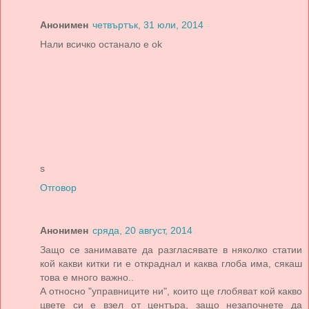
Анонимен
четвъртък, 31 юли, 2014
Нали всичко останало е ok
s
Отговор
Анонимен
сряда, 20 август, 2014
Защо се занимавате да разгласявате в няколко статии
кой какви китки ги е откраднал и каква глоба има, сякаш
това е много важно..
А относно "управниците ни", които ще глобяват кой какво
цвете си е взел от центъра, защо незапочнете да