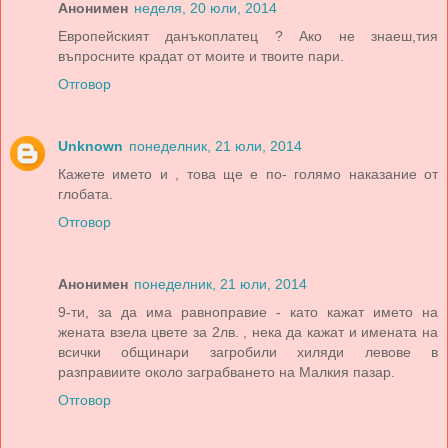
Анонимен
неделя, 20 юли, 2014
Европейският данъкоплатец ? Ако не знаеш,тия
въпросните крадат от моите и твоите пари.
Отговор
Unknown
понеделник, 21 юли, 2014
Кажете името и , това ще е по- голямо наказание от
глобата.
Отговор
Анонимен
понеделник, 21 юли, 2014
9-ти, за да има равноправие - като кажат името на
жената взела цвете за 2лв. , нека да кажат и имената на
всички общинари загробили хиляди левове в
разправиите около заграбването на Малкия пазар.
Отговор