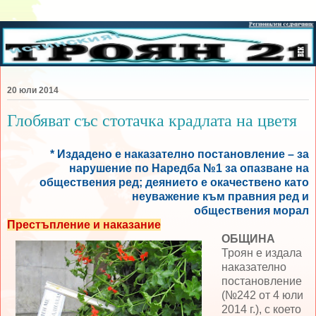
20 юли 2014
Глобяват със стотачка крадлата на цветя
* Издадено е наказателно постановление – за
нарушение по Наредба №1 за опазване на
обществения ред; деянието е окачествено като
неуважение към правния ред и
обществения морал
Престъпление и наказание
ОБЩИНА
Троян е издала
наказателно
постановление
(№242 от 4 юли
2014 г.), с което