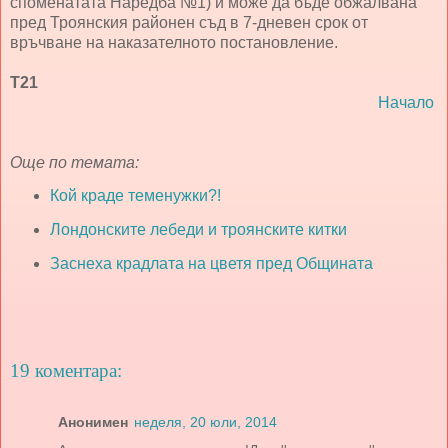
споменатата Наредба №1) и може да бъде обжалвана
пред Троянския районен съд в 7-дневен срок от
връчване на наказателното постановление.
Т21
Начало
Още по темата:
Кой краде теменужки?!
Лондонските лебеди и троянските китки
Заснеха крадлата на цветя пред Общината
19 коментара:
Анонимен
неделя, 20 юли, 2014