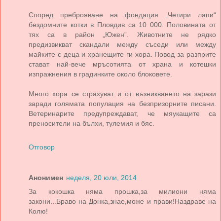
Според преброяване на фондация „Четири лапи“
бездомните котки в Пловдив са 10 000. Половината от
тях са в район „Южен”. Животните не рядко
предизвикват скандали между съседи или между
майките с деца и хранещите ги хора. Повод за разприте
стават най-вече мръсотията от храна и котешки
изпражнения в градинките около блоковете.
Много хора се страхуват и от възникването на зарази
заради голямата популация на безпризорните писани.
Ветеринарите предупреждават, че мяукащите са
преносители на бълхи, тулемия и бяс.
Отговор
Анонимен
неделя, 20 юли, 2014
За кокошка няма прошка,за милиони няма
закони...Браво на Донка,знае,може и прави!Наздраве на
Колю!