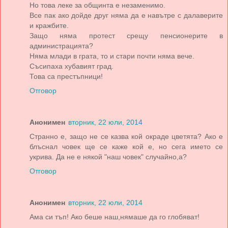
Но това леке за общинта е незаменимо.
Все пак ако дойде друг няма да е навътре с далаверите
и кражбите.
Защо няма протест срещу пенсионерите в
администрацията?
Няма млади в грата, то и стари почти няма вече.
Съсипаха хубавият град.
Това са престъпници!
Отговор
Анонимен
вторник, 22 юли, 2014
Странно е, защо не се казва кой окраде цветята? Ако е
блъснал човек ще се каже кой е, но сега името се
укрива. Да не е някой "наш човек" случайно,а?
Отговор
Анонимен
вторник, 22 юли, 2014
Ама си тъп! Ако беше наш,нямаше да го глобяват!