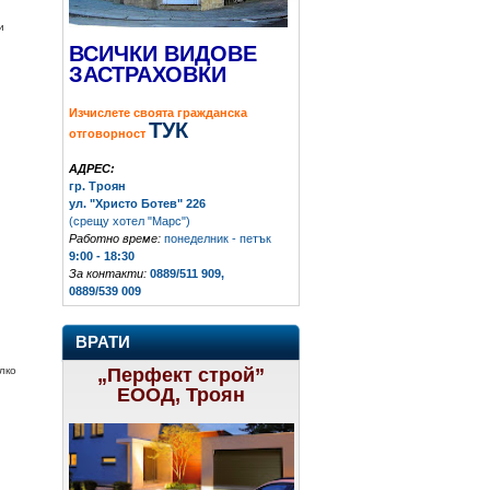
и
ВСИЧКИ ВИДОВЕ
ЗАСТРАХОВКИ
Изчислете своята гражданска
ТУК
отговорност
АДРЕС:
гр. Троян
ул. "Христо Ботев" 226
(срещу хотел "Марс")
Работно време:
понеделник - петък
9:00 - 18:30
За контакти:
0889/511 909,
0889/539 009
ВРАТИ
„Перфект строй”
олко
ЕООД, Троян