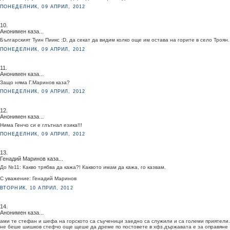
ПОНЕДЕЛНИК, 09 АПРИЛ, 2012
10.
Анонимен каза...
Българският Туин Пиикс :D, да секат да видим колко още им остава на горите в село Троян..
ПОНЕДЕЛНИК, 09 АПРИЛ, 2012
11.
Анонимен каза...
Защо няма Г.Маринов каза?
ПОНЕДЕЛНИК, 09 АПРИЛ, 2012
12.
Анонимен каза...
Нима Генчо си е глътнал езика!!!
ПОНЕДЕЛНИК, 09 АПРИЛ, 2012
13.
Генадий Маринов каза...
До №11: Какво трябва да кажа?! Каквото имам да кажа, го казвам.
С уважение: Генадий Маринов
ВТОРНИК, 10 АПРИЛ, 2012
14.
Анонимен каза...
ами те стефан и шефа на горското са съученици заедно са служили и са големи приятели
не беше шишков стефчо още щеше да дреме по постовете в хфз.държавата е за оправяне