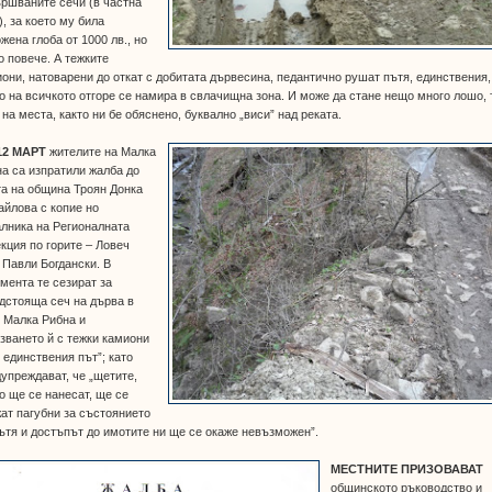
ршваните сечи (в частна
), за което му била
жена глоба от 1000 лв., но
 повече. А тежките
они, натоварени до откат с добитата дървесина, педантично рушат пътя, единствения,
о на всичкото отгоре се намира в свлачищна зона. И може да стане нещо много лошо, 
 на места, както ни бе обяснено, буквално „виси” над реката.
12 МАРТ
жителите на Малка
а са изпратили жалба до
а на община Троян Донка
йлова с копие но
лника на Регионалната
кция по горите – Ловеч
 Павли Богдански. В
мента те сезират за
дстояща сеч на дърва в
 Малка Рибна и
зването й с тежки камиони
 единствения път”; като
упреждават, че „щетите,
о ще се нанесат, ще се
ат пагубни за състоянието
ътя и достъпът до имотите ни ще се окаже невъзможен”.
МЕСТНИТЕ ПРИЗОВАВАТ
общинското ръководство и