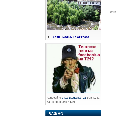
20 К
Троян - малко, но от класа
Харесайте
страницата на Т21
във fb, за
да се срещаме и там.
ВАЖНО!