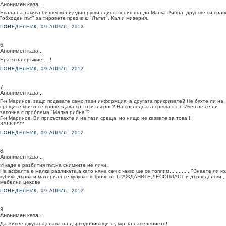
Анонимен каза...
Евала на такива бизнесмени,един руши единствения път до Малка Рибна, друг ще си прав
"обходен път" за тировете през ж.к. "Лъгът". Кал и мизерия.
ПОНЕДЕЛНИК, 09 АПРИЛ, 2012
6.
Анонимен каза...
Братя на оръжие.....!
ПОНЕДЕЛНИК, 09 АПРИЛ, 2012
7.
Анонимен каза...
Г-н Маринов, защо подавате само тази информция, а другата прикривате? Не бяхте ли на
срещите които се провеждаха по този въпрос? На последната среща с г-н Ичев не се ли
започна с проблема "Малка рибна"?
Г-н Маринов, Ви присъствахте и на тази среща, но нищо не казвате за това!!!
ЗАЩО???
ПОНЕДЕЛНИК, 09 АПРИЛ, 2012
8.
Анонимен каза...
И каде е разбития път,на снимките не личи.
На асфалта е малка разликата,а като няма сеч с какво ще се топлим..............?Знаете ли к
кубика дърва и материал се купуват в Троян от ГРАЖДАНИТЕ,ЛЕСОПЛАСТ и дърводелски ,
мебелни цехове
ПОНЕДЕЛНИК, 09 АПРИЛ, 2012
9.
Анонимен каза...
Да живее джугана,слава на дърводобиващите, кур за населението!