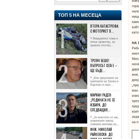
извъ
гора
нало
ТОП 5 НА МЕСЕЦА
нищо
ками
ВТОРА КАТАСТРОФА
койт
С МОТОРИСТ В...
като
* Инцидентът стана в
петък привечер, на
НА 
правата отсечка...
Рибн
кмет
Миха
ТРОЯН БЕШЕ!
нача
ВЪПРОСЪТ СЕГА Е –
дире
ЩЕ БЪДЕ...
инж.
* „Бих предложил на
доку
кметовете на Троян и
Карлово и още...
„пре
мах.
МАРИАН РАДЕВ:
изво
„РОДИНАТА НЕ СЕ
през
ИЗБИРА. ДО
пред
СЛЕДВАЩИЯ...
коит
окаж
* „За повечето от нас,
живеещите навън,
на п
главната причина да...
ИНЖ. НИКОЛАЙ
РАЙКОВСКИ: ДО