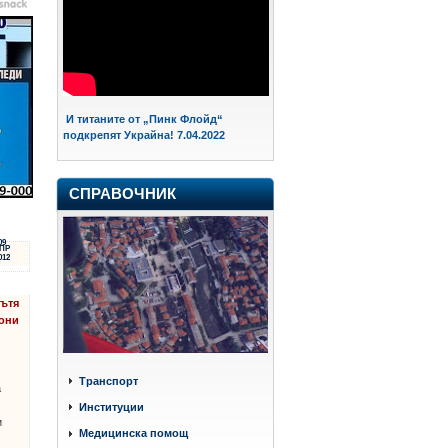
И титаните от „Пинк Флойд“
подкрепят Украйна! 7.04.2022
СПРАВОЧНИК
09
ПР
012
пътя
иони
Транспорт
а
Институции
и
Медицинска помощ