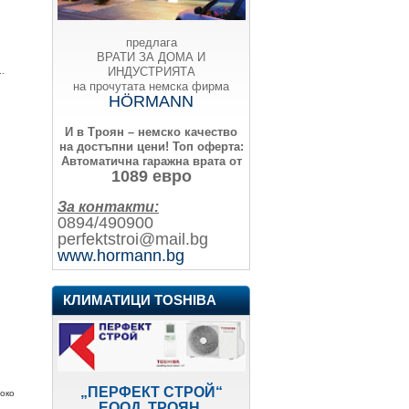
предлага
ВРАТИ ЗА ДОМА И
ИНДУСТРИЯТА
.
на прочутата немска фирма
HÖRMANN
И в Троян – немско качество
на достъпни цени!
Топ оферта:
Автоматична гаражна врата от
1089 евро
За контакти:
0894/490900
perfektstroi@mail.bg
www.hormann.bg
КЛИМАТИЦИ TOSHIBA
„ПЕРФЕКТ СТРОЙ“
.око
ЕООД, ТРОЯН