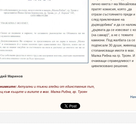
лично кмета г-жа Михайлова
пратят комисия, която „да
отрази състоянието преди и
след приключване на
дърводобива” и да се налож
„дървата да се извозват с к
(на самар)”, а не с тежките
камиони. Под жалбата са се
подписали 30 души, живеещ
стопанисващи имоти в мах.
Малка Рибна на гр. Троян. И
очакващи справедливост и
цивилизовано решение.
адий Маринов
снимките:
Актуални и тъжни гледки от единствения път,
щ към къщите и вилите в мах. Малка Рибна, гр. Троян
Нач