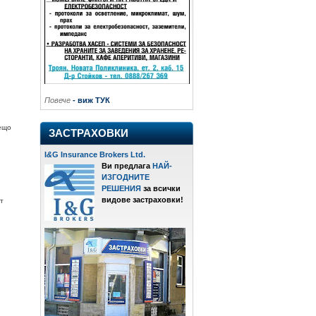
Повече
- виж ТУК
нещо
ЗАСТРАХОВКИ
I
&
G Insurance Brokers Ltd.
Ви предлага
НАЙ-
ИЗГОДНИТЕ
РЕШЕНИЯ
за всички
видове застраховки!
т