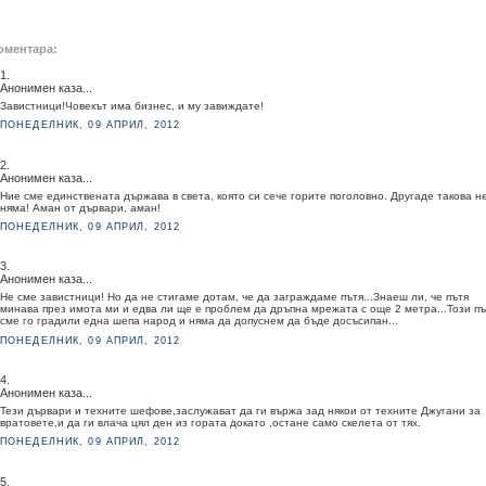
оментара:
1.
Анонимен каза...
Завистници!Човекът има бизнес, и му завиждате!
ПОНЕДЕЛНИК, 09 АПРИЛ, 2012
2.
Анонимен каза...
Ние сме единствената държава в света, която си сече горите поголовно. Другаде такова 
няма! Аман от дървари, аман!
ПОНЕДЕЛНИК, 09 АПРИЛ, 2012
3.
Анонимен каза...
Не сме завистници! Но да не стигаме дотам, че да заграждаме пътя...Знаеш ли, че пътя
минава през имота ми и едва ли ще е проблем да дръпна мрежата с още 2 метра...Този пъ
сме го градили една шепа народ и няма да допуснем да бъде досъсипан...
ПОНЕДЕЛНИК, 09 АПРИЛ, 2012
4.
Анонимен каза...
Тези дървари и техните шефове,заслужават да ги вържа зад някои от техните Джугани за
вратовете,и да ги влача цял ден из гората докато ,остане само скелета от тях.
ПОНЕДЕЛНИК, 09 АПРИЛ, 2012
5.