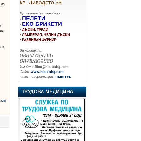
кв. Ливадето 35
 да
Произвежда и продава:
ПЕЛЕТИ
•
ЕКО БРИКЕТИ
•
и
• ДЪСКИ, ГРЕДИ
оне
• ЛАМПЕРИЯ, ЧЕЛНИ ДЪСКИ
• РАЗВИВАН ФУРНИР
и и
За контакти:
0886/799766
0878/809880
Имейл:
office@hedonbg.com
Сайт:
www.hedonbg.com
Повече информация
– виж ТУК
ТРУДОВА МЕДИЦИНА
ало