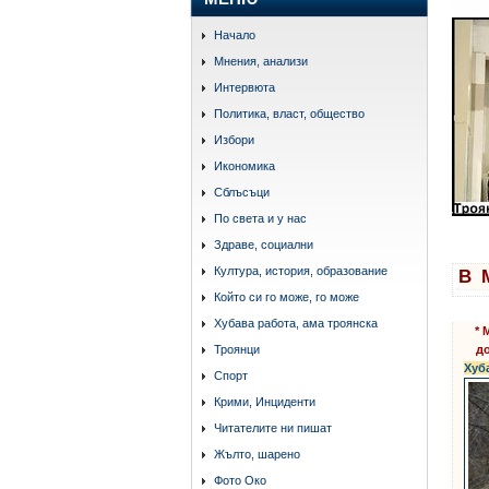
Начало
Мнения, анализи
Интервюта
Политика, власт, общество
Избори
Икономика
Сблъсъци
По света и у нас
Здраве, социални
Култура, история, образование
В 
Който си го може, го може
Хубава работа, ама троянска
*
М
до
Троянци
Хуб
Спорт
Крими, Инциденти
Читателите ни пишат
Жълто, шарено
Фото Око