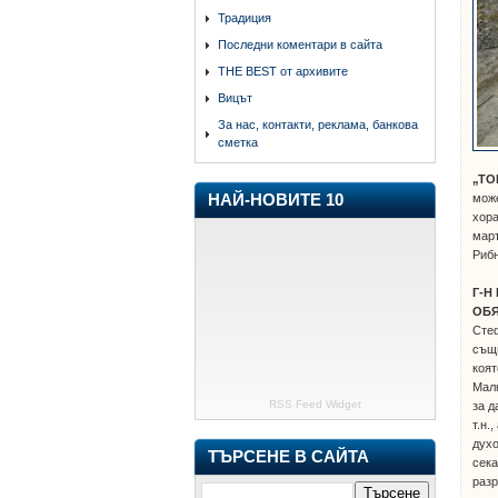
Традиция
Последни коментари в сайта
THE BEST от архивите
Вицът
За нас, контакти, реклама, банкова
сметка
„ТО
може
НАЙ-НОВИТЕ 10
хора
март
Рибн
Г-Н
ОБЯ
Сте
същи
коят
Малк
RSS Feed Widget
за д
т.н.
духо
ТЪРСЕНЕ В САЙТА
сек
разр