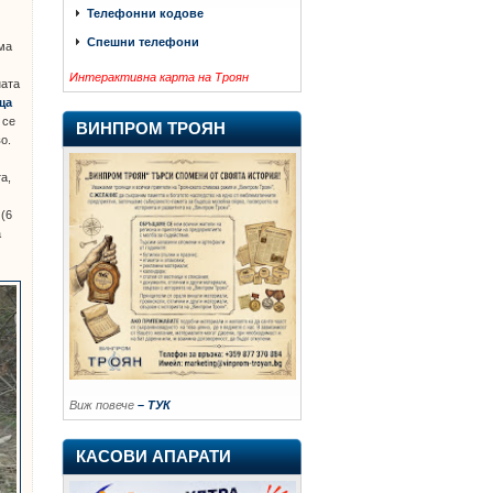
Телефонни кодове
Спешни телефони
ма
Интерактивна карта на Троян
ната
ща
о се
ВИНПРОМ ТРОЯН
о.
а,
 (6
а
Виж повече
– ТУК
КАСОВИ АПАРАТИ