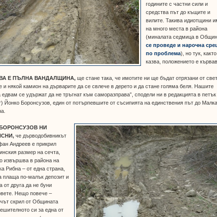
годините с частни сили и
средства път до къщите и
вилите. Такива идиотщини и
на много места в района
(миналата седмица в Общи
се проведе и нарочна сре
по проблема
), но тук, какт
казва, положението е кървав
ВА Е ПЪЛНА ВАНДАЛЩИНА,
ще стане така, че имотите ни ще бъдат отрязани от свет
 и някой камион на дърварите да се свлече в дерето и да стане голяма беля. Нашите
 едвам се удържат да не тръгнат към саморазправа”, сподели ни в редакцията в петък
) Йонко Боронсузов, един от потърпевшите от съсипията на единствения път до Малк
а.
 БОРОНСУЗОВ НИ
СНИ,
че дърводобивникът
фан Андреев е прикрил
нския размер на сечта,
о извършва в района на
а Рибна – от една страна,
а плаща по-малък депозит и
, а от друга да не буни
вете. Нещо повече –
ачът скрил от Общината
ешителното си за една от