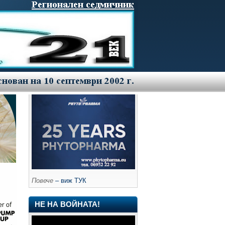
Повече
– виж ТУК
НЕ НА ВОЙНАТА!