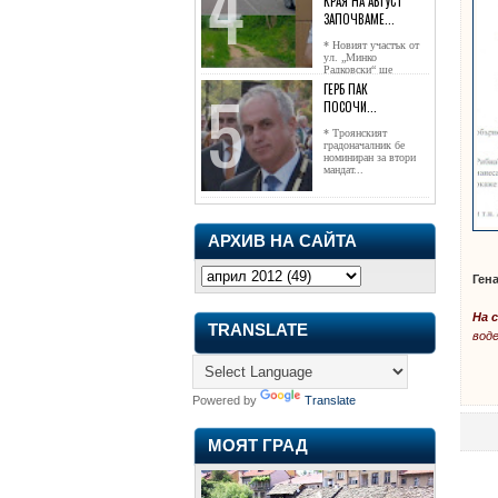
КРАЯ НА АВГУСТ
ЗАПОЧВАМЕ...
* Новият участък от
ул. „Минко
Радковски“ ще
достигне жк...
ГЕРБ ПАК
ПОСОЧИ...
* Троянският
градоначалник бе
номиниран за втори
мандат...
АРХИВ НА САЙТА
Ген
На 
TRANSLATE
воде
Powered by
Translate
МОЯТ ГРАД