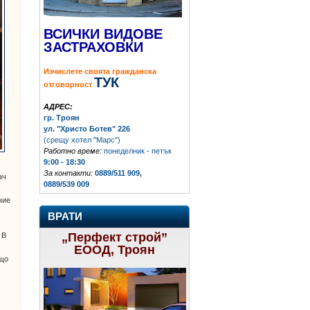
ВСИЧКИ ВИДОВЕ
ЗАСТРАХОВКИ
Изчислете своята гражданска
ТУК
отговорност
АДРЕС:
гр. Троян
ул. "Христо Ботев" 226
(срещу хотел "Марс")
Работно време:
понеделник - петък
9:00 - 18:30
За контакти:
0889/511 909,
ач
0889/539 009
чие
ВРАТИ
„Перфект строй”
.
В
ЕООД, Троян
бщо