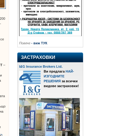
 200
–
 се
Повече
- виж ТУК
ЗАСТРАХОВКИ
НТ
–
I
&
G Insurance Brokers Ltd.
Ви предлага
НАЙ-
чи
ИЗГОДНИТЕ
а
РЕШЕНИЯ
за всички
видове застраховки!
ата
също
 на
и