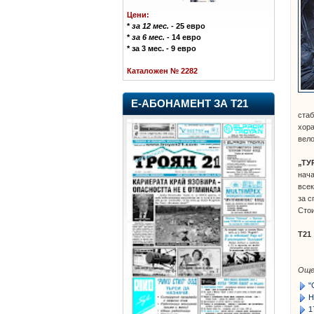
Цени:
*
за 12 мес.
- 25 евро
*
за 6 мес.
- 14 евро
* за 3 мес. - 9 евро
Каталожен № 2282
Е-АБОНАМЕНТ ЗА Т21
стаб
хора
вело
„ТУ
нача
всек
за с
Сто
Т21
Още
"
Н
1