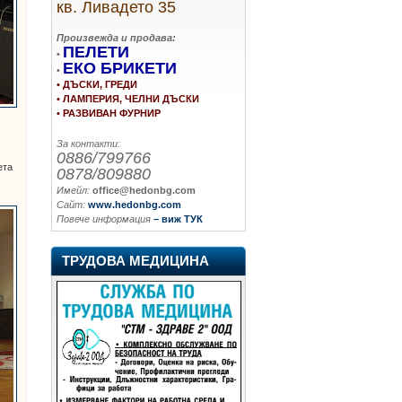
кв. Ливадето 35
Произвежда и продава:
ПЕЛЕТИ
•
ЕКО БРИКЕТИ
•
• ДЪСКИ, ГРЕДИ
• ЛАМПЕРИЯ, ЧЕЛНИ ДЪСКИ
• РАЗВИВАН ФУРНИР
За контакти:
0886/799766
ета
0878/809880
Имейл:
office@hedonbg.com
Сайт:
www.hedonbg.com
Повече информация
– виж ТУК
ТРУДОВА МЕДИЦИНА