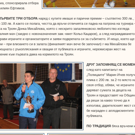
ма, спонсорирала отбора
милиян Ефтимов.
ПЪРВИТЕ ТРИ ОТБОРА
наред с купите имаше и парични премии – съответно 300 лв.,
и 100 лв. А както се полага, честта да връчи отличията се падна на патрона на турнира 
а на Троян Донка Михайлова, която с нескрито запалянковско любопитство изгледа
лния мач (заедно с новоназначения зам.-кмет Кольо Кацаров), а след награждаването
рави играчите и организаторите и заяви подкрепата си за събитието. И нещо, което ще
и – при влизането си в залата (финалният мач вече бе започнал) г-жа Михайлова бе
ещната с ръкопляскания и овации от публиката и играчите, нережисиран жест на
ение към първата дама на кормилото на Троян.
ДРУГ ЗАПОМНЯЩ СЕ МОМЕ
след като капитанът на
„Полицаите” Марин Ичев полу
плика с 200 лв. за 2-то място н
своя отбор, обяви, че играчите
даряват сумата за децата на
Троян и предоставят на Общин
да реши за какво точно да я
използва; дарителският жест 
бе награден с аплодисментите
публиката.
ПО ТРАДИЦИЯ
бяха връчени 