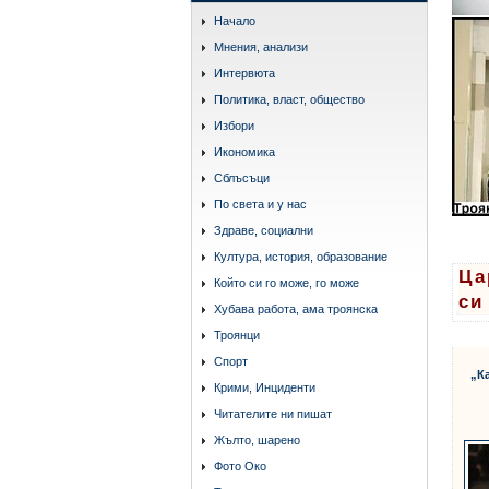
Начало
Мнения, анализи
Интервюта
Политика, власт, общество
Избори
Икономика
Сблъсъци
По света и у нас
Здраве, социални
Култура, история, образование
Ца
Който си го може, го може
си
Хубава работа, ама троянска
Троянци
Спорт
„К
Крими, Инциденти
Читателите ни пишат
Жълто, шарено
Фото Око