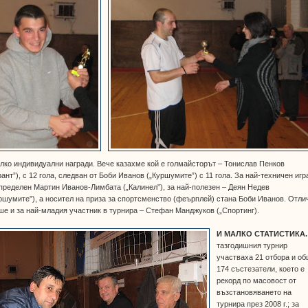
лко индивидуални награди. Вече казахме кой е голмайсторът – Тонислав Пенков
рант”), с 12 гола, следван от Боби Иванов („Куршумите”) с 11 гола. За най-техничен игр
пределен Мартин Иванов-Лимбата („Калинел”), за най-полезен – Деян Недев
ршумите”), а носител на приза за спортсменство (феърплей) стана Боби Иванов. Отли
е и за най-младия участник в турнира – Стефан Манджуков („Спортинг).
И МАЛКО СТАТИСТИКА
тазгодишния турнир
участваха 21 отбора и о
174 състезатели, което е
рекорд по масовост от
възстановяването на
турнира през 2008 г.; за