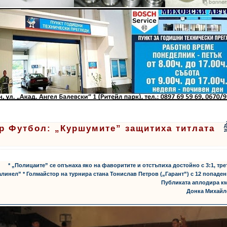
р Футбол: „Куршумите” защитиха титлата
Д
2
* „Полицаите” се опънаха яко на фаворитите и отстъпиха достойно с 3:1, тре
алинел” * Голмайстор на турнира стана Тонислав Петров („Гарант”) с 12 попаден
Публиката аплодира к
Донка Михайл