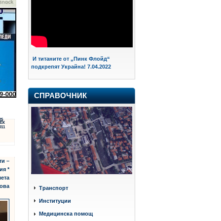
И титаните от „Пинк Флойд“
подкрепят Украйна! 7.04.2022
СПРАВОЧНИК
25
ЕК
011
ти –
ия *
мета
ова
Транспорт
Институции
Медицинска помощ