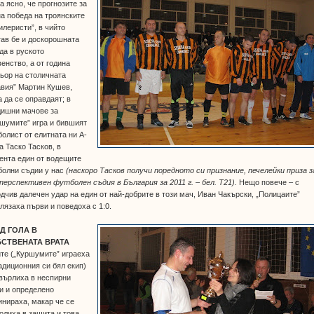
а ясно, че прогнозите за
а победа на троянските
илеристи”, в чийто
ав бе и доскорошната
да в руското
енство, а от година
ьор на столичната
авия” Мартин Кушев,
 да се оправдаят; в
дишни мачове за
шумите” игра и бившият
олист от елитната ни А-
а Таско Тасков, в
ента един от водещите
болни съдии у нас
(наскоро Тасков получи поредното си признание, печелейки приза з
перспективен футболен съдия в България за 2011 г. – бел. Т21).
Нещо повече – с
дчив далечен удар на един от най-добрите в този мач, Иван Чакърски, „Полицаите”
лязаха първи и поведоха с 1:0.
Д ГОЛА В
СТВЕНАТА ВРАТА
те („Куршумите” играеха
адиционния си бял екип)
върлиха в неспирни
и и определено
нираха, макар че се
олиха в защита и това