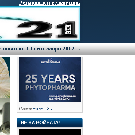
Повече
– виж ТУК
НЕ НА ВОЙНАТА!