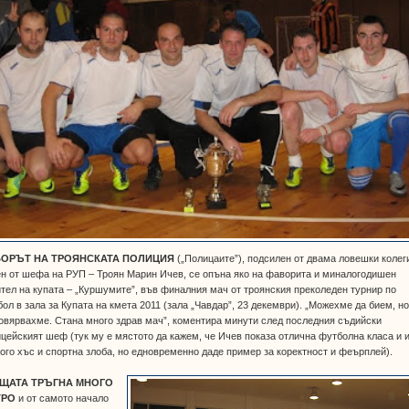
ОРЪТ НА ТРОЯНСКАТА ПОЛИЦИЯ
(„Полицаите”), подсилен от двама ловешки колег
н от шефа на РУП – Троян Марин Ичев, се опъна яко на фаворита и миналогодишен
тел на купата – „Куршумите”, във финалния мач от троянския преколеден турнир по
ол в зала за Купата на кмета 2011 (зала „Чавдар”, 23 декември). „Можехме да бием, но
овярвахме. Стана много здрав мач”, коментира минути след последния съдийски
цейският шеф (тук му е мястото да кажем, че Ичев показа отлична футболна класа и 
ого хъс и спортна злоба, но едновременно даде пример за коректност и феърплей).
ЩАТА ТРЪГНА МНОГО
ТРО
и от самото начало