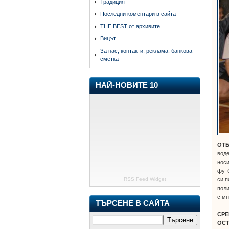
Традиция
Последни коментари в сайта
THE BEST от архивите
Вицът
За нас, контакти, реклама, банкова
сметка
НАЙ-НОВИТЕ 10
ОТБ
воде
носи
футб
си п
RSS Feed Widget
поли
с мн
ТЪРСЕНЕ В САЙТА
СРЕ
ОС