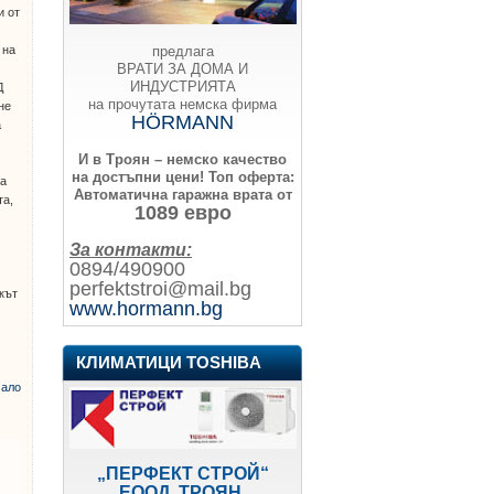
и от
и
предлага
 на
ВРАТИ ЗА ДОМА И
ИНДУСТРИЯТА
Д
на прочутата немска фирма
не
HÖRMANN
а
И в Троян – немско качество
на достъпни цени!
Топ оферта:
на
Автоматична гаражна врата от
та,
1089 евро
За контакти:
0894/490900
perfektstroi@mail.bg
икът
www.hormann.bg
КЛИМАТИЦИ TOSHIBA
ало
„ПЕРФЕКТ СТРОЙ“
ЕООД, ТРОЯН