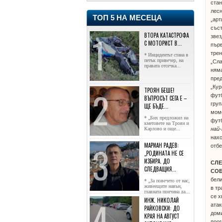
стан
лесн
ТОП 5 НА МЕСЕЦА
„арт
съст
ВТОРА КАТАСТРОФА
звез
С МОТОРИСТ В...
първ
трен
* Инцидентът стана в
петък привечер, на
„Сл
правата отсечка...
няма
пре
„Кур
ТРОЯН БЕШЕ!
футб
ВЪПРОСЪТ СЕГА Е –
груп
ЩЕ БЪДЕ...
мом
* „Бих предложил на
фут
кметовете на Троян и
най-
Карлово и още...
нахо
МАРИАН РАДЕВ:
отбе
„РОДИНАТА НЕ СЕ
ИЗБИРА. ДО
СЛЕ
СЛЕДВАЩИЯ...
СОБ
бели
* „За повечето от нас,
живеещите навън,
в тр
главната причина да...
се х
ИНЖ. НИКОЛАЙ
атак
РАЙКОВСКИ: ДО
доми
КРАЯ НА АВГУСТ
поог