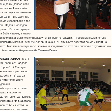
еше да им донесе нови
иятности. Но в крайна
ка се случи логичното –
биграният и класен тим
на до изравняване с гол
еян Недев. Последва
рният 10-ти за турнира
на Боби Иванов, а малко
и последния съдийски сигнал друг от изявените голаджии – Георги Лунгалов, опъна
цейската мрежа и „Куршумите” дръпнаха с 3:1, при който резултат дойде и краят на
ата. Така миналогодишните шампиони защитиха титлата си и спечелиха Купата на км
. Капитан на победителите бе Светльо Енчев.
АЛКИЯ ФИНАЛ
(за 3-4
о) „Калинел” надделя
„Гарант” с 4:2 в един
ючително коректен, но
еззъб мач. Утеха за
антите” бяха двете
адения и
айсторската титла на
ира за техния топ
дател Тонислав Пенков;
питното е, че в състава
Гарант” бе и шефът на
оименната строителна