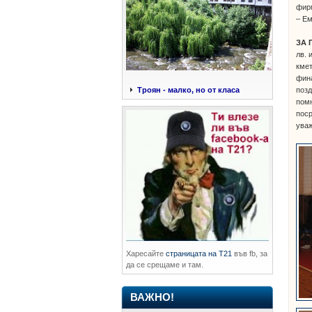
фир
– Е
ЗА 
лв. 
кмет
фина
позд
Троян - малко, но от класа
помн
поср
уваж
Харесайте
страницата на Т21
във fb, за
да се срещаме и там.
ВАЖНО!