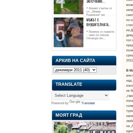
ЗАПОЧВАМЕ...
мож
* Новият участък от
непр
ул. „Минко
смет
Радковски“ ще
достигне жк...
МЪЖЪТ С
по-о
ВНУШИТЕЛНАТА...
стиг
на Д
* Попитах го главното
дежу
– защо (се отказа).
Отговори без...
гол 
пред
поли
срещ
АРХИВ НА САЙТА
2011
В М
мяст
над 
TRANSLATE
изкл
не б
„гар
поп
Powered by
Translate
голм
турн
МОЯТ ГРАД
напа
любо
на „
едн