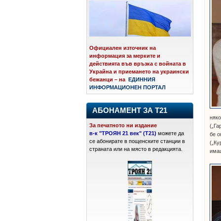
Официален източник на
информация за мерките и
действията във връзка с войната в
Украйна и приемането на украински
бежанци – на
ЕДИННИЯ
ИНФОРМАЦИОНЕН ПОРТАЛ
АБОНАМЕНТ ЗА Т21
няко
За печатното ни издание
(„Га
в-к "ТРОЯН 21 век" (Т21)
можете да
бе о
се абонирате в пощенските станции в
(„Ку
страната или на място в редакцията.
имаш