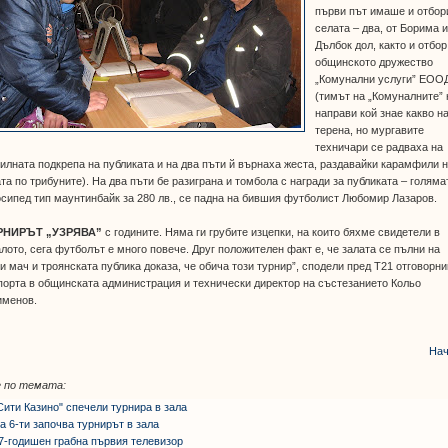
първи път имаше и отбор
селата – два, от Борима 
Дълбок дол, както и отбор
общинското дружество
„Комунални услуги” ЕОО
(тимът на „Комуналните” 
направи кой знае какво н
терена, но мургавите
техничари се радваха на
илната подкрепа на публиката и на два пъти й върнаха жеста, раздавайки карамфили 
та по трибуните). На два пъти бе разиграна и томбола с награди за публиката – голяма
сипед тип маунтинбайк за 280 лв., се падна на бившия футболист Любомир Лазаров.
РНИРЪТ „УЗРЯВА”
с годините. Няма ги грубите изцепки, на които бяхме свидетели в
лото, сега футболът е много повече. Друг положителен факт е, че залата се пълни на
и мач и троянската публика доказа, че обича този турнир”, сподели пред Т21 отговорн
порта в общинската администрация и технически директор на състезанието Кольо
именов.
Нач
 по темата:
Сити Казино" спечели турнира в зала
а 6-ти започва турнирът в зала
7-годишен грабна първия телевизор