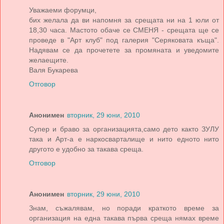
Уважаеми форумци,
бих желала да ви напомня за срещата ни на 1 юли от
18,30 часа. Мастото обаче се СМЕНЯ - срещата ще се
проведе в "Арт клуб" под галерия "Серяковата къща".
Надявам се да прочетете за промяната и уведомите
желаещите.
Валя Букарева
Отговор
Анонимен
вторник, 29 юни, 2010
Супер и браво за организацията,само дето както ЗУЛУ
така и Арт-а е наркосварталище и нито едното нито
другото е удобно за такава среща.
Отговор
Анонимен
вторник, 29 юни, 2010
Знам, съжалявам, но поради краткото време за
организация на една такава първа среща нямах време