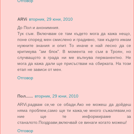
Отговор
ARVi
вторник, 29 юни, 2010
До Пол и анонимния.
Тук съм. Включвам се там където мога да кажа нещо,
поне според мен смислено и градивно, там където имам
нужните знания и опит. То иначе е най лесно да се
критикува "ам блок". В момента не съм в Троян, но
случващото в града ни ме вълнува перманентно. Не
мога да кажа дали ще присъствам на сбирката. На този
етап не зависи от мен.
Отговор
Пол......
вторник, 29 юни, 2010
ARVi,радвам се,че се обади.Ако не можеш да дойдеш
няма проблем,само ще ти кажа,че много съжалявам,но
ние ще те информираме за
станалото.Поздрави,включвай се винаги когато можеш!
Отговор