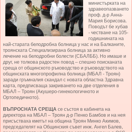
министърката на
здравеопазването
проф. д-р Анна-
Мария Борисова.
Поводът бе хубав
- честване на 105-
годишнината на
най-старата белодробна болница у нас и на Балканите,
троянската Специализирана болница за активно
лечение на белодробни болести (СБАЛББ). Но имаше и
друг, не толкова радостен повод – спешно поисканата
среща от общинското ръководство и ръководството на
общинската многопрофилна болница (МБАЛ - Троян)
заради гръмналия скандал с новата областна Здравна
карта, предписваща закриването на две отделения в
МБАЛ – Троян (Акушеро-гинекологичното и
Ортопедичното).
ВЪПРОСНАТА СРЕЩА
се състоя в кабинета на
директора на МБАЛ – Троян д-р Пенко Бамбов и на нея
присъстваха кметът на община Троян Минко Акимов,
председателят на Общинския съвет инж. Ангел Балев,