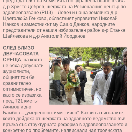
председателят на Комисията по здравеопазване в ОбС
д-р Христо Добрев, шефката на Регионалния център по
здравеопазване (РЦЗ) – Ловеч и наша землячка д-р
Цветолюба Генкова, областният управител Николай
Нанков и заместникът му Сашо Данков, народните
представители от нашия избирателен район д-р Станка
Шайлекова и д-р Анатолий Йорданов.
СЛЕД БЛИЗО
ДВУЧАСОВАТА
СРЕЩА
, на която
не бяха допуснати
журналисти,
общият тон бе
сравнително
оптимистичен, но
както се изразиха
пред Т21 кметът
Акимов и д-р
Бамбов – „умерено оптимистичен”. Какви са сигналите,
които дойдоха от шефката на здравното ведомство във
връзка със структурната реформа в здравеопазването и
конкретно по проблемите, надвиснали над троянската