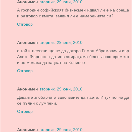
Анонимен
вторник, 29 юни, 2010
А господин софийският бизнесмен идвал ли е на среща
и разговор с кмета, заявил ли е намеренията си?
Отговор
Анонимен
вторник, 29 юни, 2010
е той и пеевски щеше да докара Роман Абрамович и сър
Алекс Фъргюсън да инвестират,ама беше лошо времето
и не можаха да кацнат на Къпинчо...
Отговор
Анонимен
вторник, 29 юни, 2010
Давайте злобарчета започвайте да лаете. И тук почна да
се пълни с лумпени.
Отговор
Анонимен
вторник, 29 юни, 2010