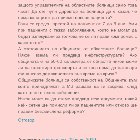
защото управителите на областните болници само това
чакат. Да сте чули директор на болница да е казал, че
няма капацитет да приеме повече пациенти?
Гони се среден престой на пациент от 7 до 9 дни. Ами
при пациенти с тежки заболявания, които не могат да
бъдат излекувани за толкова не се ли прави компромис с
качеството?
А отстоянието на общините от областните болници?
Някои взема ли предвид инфтаструктурата? Ако
общината е на 50-60 километра от областта някой може
ли да гарантира транспорта и че това няма да натовари
финансово домакинствата във време на криза?
Общинските болници са собственост на Общините, към
които принадлежат, а МЗ рашава да ги закрива, след
като то не е техен собственик.
Някои може ли да вземе предвид тези аргументи, някой
най- сетне ще помисли ли за пациентите или отново ще
правим безсмислена реформа?
Отговор
Анонимен
понеделник, 28 юни, 2010