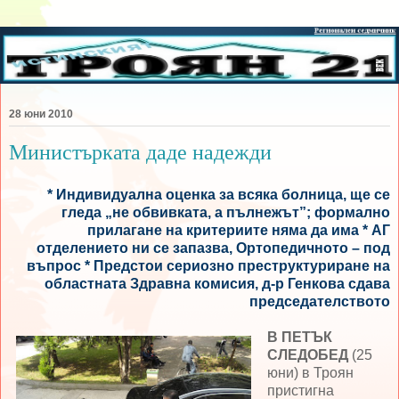
28 юни 2010
Министърката даде надежди
* Индивидуална оценка за всяка болница, ще се
гледа „не обвивката, а пълнежът”; формално
прилагане на критериите няма да има * АГ
отделението ни се запазва, Ортопедичното – под
въпрос * Предстои сериозно преструктуриране на
областната Здравна комисия, д-р Генкова сдава
председателството
В ПЕТЪК
СЛЕДОБЕД
(25
юни) в Троян
пристигна