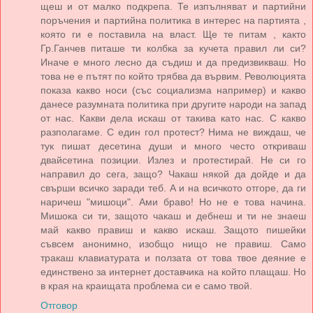
щеш и от малко подкрепа. Те изпълняват и партийни
поръчения и партийна политика в интерес на партията ,
която ги е поставила на власт. Ще те питам , както
Гр.Ганчев питаше ти колбка за кучета правил ли си?
Иначе е много лесно да съдиш и да предизвикваш. Но
това не е пътят по който трябва да вървим. Революцията
показа какво носи (със социализма например) и какво
данесе разумната политика при другите народи на запад
от нас. Какви дела искаш от такива като нас. С какво
разполагаме. С един гол протест? Нима не виждаш, че
тук пишат десетина души и много често откриваш
двайсетина позиции. Излез и протестирай. Не си го
направил до сега, защо? Чакаш някой да дойде и да
свърши всичко заради теб. А и на всичкото отгоре, да ги
наричеш "мишоци". Ами браво! Но не е това начина.
Мишока си ти, защото чакаш и дебнеш и ти не знаеш
май какво правиш и какво искаш. Защото пишейки
съвсем анонимно, изобщо нищо не правиш. Само
тракаш клавиатурата и ползата от това твое деяние е
единствено за интернет доставчика на който плащаш. Но
в края на краищата проблема си е само твой.
Отговор