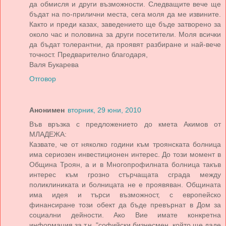
да обмисля и други възможности. Следващите вече ще
бъдат на по-прилични места, сега моля да ме извините.
Както и преди казах, заведението ще бъде затворено за
около час и половина за други посетители. Моля всички
да бъдат толерантни, да проявят разбиране и най-вече
точност. Предварително благодаря,
Валя Букарева
Отговор
Анонимен
вторник, 29 юни, 2010
Във връзка с предложението до кмета Акимов от
МЛАДЕЖА:
Казвате, че от няколко години към троянската болница
има сериозен инвестиционен интерес. До този момент в
Община Троян, а и в Многопрофилната болница такъв
интерес към грозно стърчащата сграда между
поликлиниката и болницата не е проявяван. Общината
има идея и търси възможност, с европейско
финансиране този обект да бъде превърнат в Дом за
социални дейности. Ако Вие имате конкретна
информация за т.н. "софийски бизнесмен, който ще даде