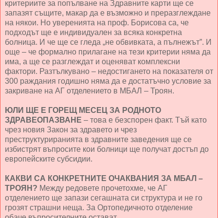
критериите за попълване на Здравните карти ще се
запазят същите, макар да е възможно и преразглеждане
на някои. Но уверенията на проф. Борисова са, че
подходът ще е индивидуален за всяка конкретна
болница. И че ще се гледа „не обвивката, а пълнежът”. И
още – че формално прилагане на тези критерии няма да
има, а ще се разглеждат и оценяват комплексни
фактори. Разтълкувано – недостигането на показателя от
300 раждания годишно няма да е достатъчно условие за
закриване на АГ отделението в МБАЛ – Троян.
ЮЛИ ЩЕ Е ГОРЕЩ МЕСЕЦ ЗА РОДНОТО
ЗДРАВЕОПАЗВАНЕ
– това е безспорен факт. Тъй като
чрез новия Закон за здравето и чрез
преструктуриранията в здравните заведения ще се
избистрят въпросите кои болници ще получат достъп до
европейските субсидии.
КАКВИ СА КОНКРЕТНИТЕ ОЧАКВАНИЯ ЗА МБАЛ –
ТРОЯН?
Между редовете прочетохме, че АГ
отделението ще запази сегашната си структура и не го
грозят страшни неща. За Ортопедичното отделение
обаче въпросителните остават.