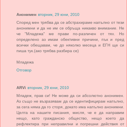
Анонимен
вторник, 29 юни, 2010
Според мен трябва да се абстрахираме напълно от тези
анонимни и да не им се обръща никакво внимание. Не
че "Младежа" ме прави по-различен от тях. Но
определено аз имам обективни причини, пък и пред
всички обещавам, че до няколко месеца и ЕГН ще си
пиша тук.(ако трябва разбира се)
Младежа
Отговор
ARVi
вторник, 29 юни, 2010
Младеж, прав си! Не може да си абсолютно анонимен.
Аз също не възразявам да се идентифицирам напълно,
за сега няма да го сторя, докато има напълно анонимни.
Целта на нашите писания, мисля, че е да направим
нещо, като гражданско общество, нещо което да
рефлектира при неправилни и погрешни действия от