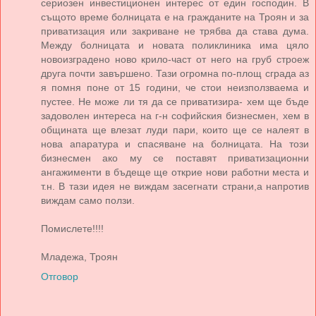
сериозен инвестиционен интерес от един господин. В
същото време болницата е на гражданите на Троян и за
приватизация или закриване не трябва да става дума.
Между болницата и новата поликлиника има цяло
новоизградено ново крило-част от него на груб строеж
друга почти завършено. Тази огромна по-площ сграда аз
я помня поне от 15 години, че стои неизползваема и
пустее. Не може ли тя да се приватизира- хем ще бъде
задоволен интереса на г-н софийския бизнесмен, хем в
общината ще влезат луди пари, които ще се налеят в
нова апаратура и спасяване на болницата. На този
бизнесмен ако му се поставят приватизационни
ангажименти в бъдеще ще открие нови работни места и
т.н. В тази идея не виждам засегнати страни,а напротив
виждам само ползи.
Помислете!!!!
Младежа, Троян
Отговор