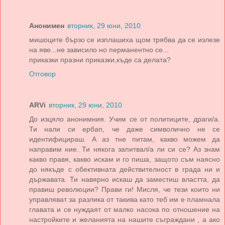
Анонимен
вторник, 29 юни, 2010
мишоците бързо се изплашиха щом трябва да се излезе
на яве...не зависило но перманентно се...
приказки празни приказки,къде са делата?
Отговор
ARVi
вторник, 29 юни, 2010
До изцяло анонимния. Учим се от политиците, драги/а.
Ти нали си ербап, че даже символично не се
идентифицираш. А аз тне питам, какво можем да
направим ние. Ти някога запитвал/а ли си се? Аз знам
какво правя, какво искам и го пиша, защото съм наясно
до някъде с обективната действителност в града ни и
държавата. Ти навярно искаш да заместиш властта, да
правиш революции? Прави ги! Мисля, че тези които ни
управляват за разлика от такива като теб им е пламнала
главата и се нуждаят от малко насока по отношение на
настройките и желанията на нашите съграждани , а ако