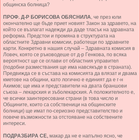
общинска болница?
ПРОФ. Д-Р БОРИСОВА ОБЯСНИЛА
, че през юли
окончателно ще бъде приет новият Закон за здравето, на
който се възлагат надежди да даде тласък на здравната
реформа. Предстои и промяна в структурата на
областните Здравни комисии, работещи по здравните
карти. Конкретно в нашия случай – Здравната комисия в
Ловеч, която се ръководеше от д-р Генкова, по всяка
вероятност ще се оглави от областния управител
(подобни размествания ще има навсякъде в страната).
Предвижда се в състава на комисията да влязат и двама
кметове на общини, като логично е единият да е г-н
Акимов; ще има и представители на двата браншови
съюза – лекарския и зъболекарския. А положителното е,
че всички заинтересовани страни (в това число и
Общините, които са собственици на общинските
болници) ще имат по-сериозно представителство и
повече възможности за отстояване на собствените
интереси.
ПОДРАЗБИРА СЕ,
макар да не е напълно ясно, че