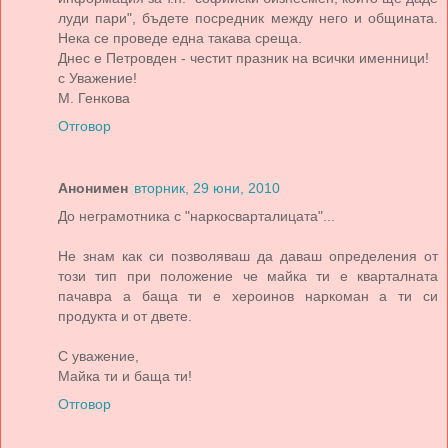
луди пари", бъдете посредник между него и общината.
Нека се проведе една такава среща.
Днес е Петровден - честит празник на всички именници!
с Уважение!
М. Генкова
Отговор
Анонимен
вторник, 29 юни, 2010
До неграмотника с "наркосварталицата"...
Не знам как си позволяваш да даваш определения от
този тип при положение че майка ти е кварталната
пачавра а баща ти е хероинов наркоман а ти си
продукта и от двете.
С уважение,
Майка ти и баща ти!
Отговор