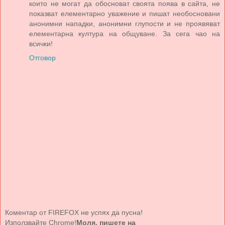
които не могат да обосноват своята поява в сайта, не
показват елементарно уважение и пишат необосновани
анонимни нападки, анонимни глупости и не проявяват
елементарна култура на общуване. За сега чао на
всички!
Отговор
Коментар от FIREFOX не успях да пусна!
Използвайте Chrome!
Моля, пишете на