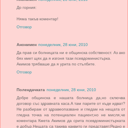
До горния:
Няма такъв коментар!
Отговор
Анонимен
понеделник, 28 юни, 2010
Да прав си болницата ни е общинска собственост. Аз ако
бях кмет щях да я изгоня тази псевдоминистърка.
Акимов трябваше да я урита по стълбите.
Отговор
Полендачката
понеделник, 28 юни, 2010
Добре общинска е нашата болница да,но сключва
договор със здравната каса.А там парите от къде идват?
Не разбирам от здравеопазване и гледам на нещата от
гледна точка на потенциален пациент,но не мисля,че
коментара Кмета Акимов да срита псевдоминистърката
е добър.Нещата са такива каквито ги представят.Редно е