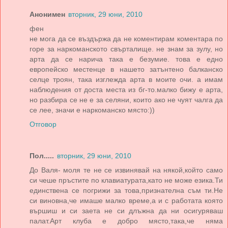
Анонимен
вторник, 29 юни, 2010
фен
не мога да се въздържа да не коментирам коментара по
горе за наркоманското свърталище. не знам за зулу, но
арта да се нарича така е безумие. това е едно
европейско местенце в нашето затънтено балканско
селце троян, така изглежда арта в моите очи. а имам
наблюдения от доста места из бг-то.малко бижу е арта,
но разбира се не е за селяни, които ако не чуят чалга да
се лее, значи е наркоманско място:))
Отговор
Пол.....
вторник, 29 юни, 2010
До Валя- моля те не се извинявай на някой,който само
си чеше пръстите по клавиатурата,като не може езика.Ти
единствена се погрижи за това,признателна съм ти.Не
си виновна,че имаше малко време,а и с работата която
вършиш и си заета не си длъжна да ни осигуряваш
палат.Арт клуба е добро място,така,че няма