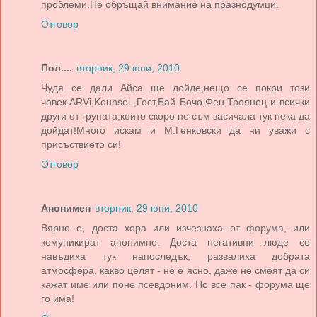
проблеми.Не обръщай внимание на празнодумци.
Отговор
Пол....
вторник, 29 юни, 2010
Чудя се дали Айса ще дойде,нещо се покри този
човек.ARVi,Kounsel ,Гост,Бай Бочо,Фен,Троянец и всички
други от групата,които скоро не съм засичала тук нека да
дойдат!Много искам и М.Генковски да ни уважи с
присъствието си!
Отговор
Анонимен
вторник, 29 юни, 2010
Вярно е, доста хора или изчезнаха от форума, или
комуникират анонимно. Доста негативни люде се
навъдиха тук напоследък, развалиха добрата
атмосфера, какво целят - не е ясно, даже не смеят да си
кажат име или поне псевдоним. Но все пак - форума ще
го има!