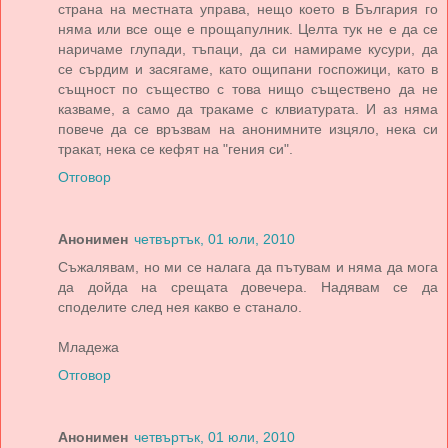
страна на местната управа, нещо което в България го
няма или все още е прощапулник. Целта тук не е да се
наричаме глупади, тъпаци, да си намираме кусури, да
се сърдим и засягаме, като ощипани госпожици, като в
същност по същество с това нищо съществено да не
казваме, а само да тракаме с клвиатурата. И аз няма
повече да се връзвам на анонимните изцяло, нека си
тракат, нека се кефят на "гения си".
Отговор
Анонимен
четвъртък, 01 юли, 2010
Съжалявам, но ми се налага да пътувам и няма да мога
да дойда на срещата довечера. Надявам се да
споделите след нея какво е станало.
Младежа
Отговор
Анонимен
четвъртък, 01 юли, 2010