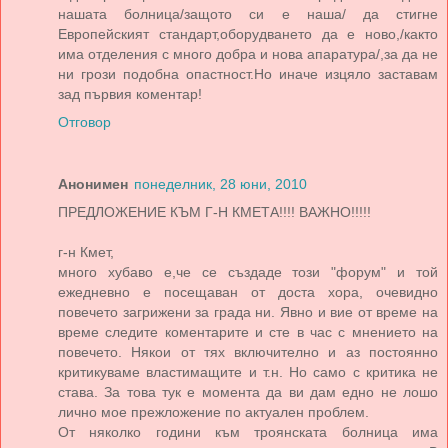
нашата болница/защото си е наша/ да стигне
Европейският стандарт,оборудването да е ново,/както
има отделения с много добра и нова апаратура/,за да не
ни грози подобна опастност.Но иначе изцяло заставам
зад първия коментар!
Отговор
Анонимен
понеделник, 28 юни, 2010
ПРЕДЛОЖЕНИЕ КЪМ Г-Н КМЕТА!!!! ВАЖНО!!!!!
г-н Кмет,
много хубаво е,че се създаде този "форум" и той
ежедневно е посещаван от доста хора, очевидно
повечето загрижени за града ни. Явно и вие от време на
време следите коментарите и сте в час с мнението на
повечето. Някои от тях включително и аз постоянно
критикуваме властимащите и т.н. Но само с критика не
става. За това тук е момента да ви дам едно не лошо
лично мое прежложение по актуален проблем.
От няколко години към троянската болница има