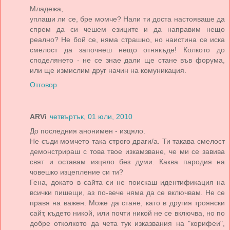
Младежа,
уплаши ли се, бре момче? Нали ти доста настояваше да
спрем да си чешем езиците и да направим нещо
реално? Не бой се, няма страшно, но наистина се иска
смелост да започнеш нещо отнякъде! Колкото до
споделянето - не се знае дали ще стане във форума,
или ще измислим друг начин на комуникация.
Отговор
ARVi
четвъртък, 01 юли, 2010
До последния анонимен - изцяло.
Не съди момчето така строго драги/а. Ти такава смелост
демонстрираш с това твое изкамзване, че ми се завива
свят и оставам изцяло без думи. Каква пародия на
човешко изцепление си ти?
Гена, докато в сайта си не поискаш идентификация на
всички пишещи, аз по-вече няма да се включвам. Не се
правя на важен. Може да стане, като в другия троянски
сайт, където никой, или почти никой не се включва, но по
добре отколкото да чета тук изказвания на "корифеи",