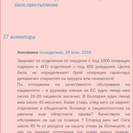
било престъпление
27 коментара:
Анонимен
понеделник, 28 юни, 2010
Закриват се отделения по хирургия с под 1000 операции
годишно и АГО отделения с под 400 раждания. Целта
била, че определеният брой операции гарантира
динамичен стереотип на хирурга или гинеколога!
По отношение на качественото обслужване на
пациентите – в държава членка на ЕС един лекар има
около 28-30 пациенти месечно. В България един лекар
има около 40 месечно. Какво става, след като се закрият
отделения в общинските болници и пациентопотока се
увеличи към областните такива? Качеството на
обслужване ли ще се повиши ? Според мен не! Сега
около 49 % от ресурса на касата отива за болниците, а
ако се закрият отделения ще отива много повече,